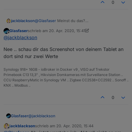
0
jackblackson
@
Glasfaser
Meinst du das?
Glasfaser
schrieb am
20. Apr. 2020, 15:41
zuletzt editiert von Glasfaser
Offline
@
jackblackson
Nee .. schau dir das Screenshot von deinem Tablet an
dort sind nur zwei Werte
Synology 918+ 16GB - ioBroker in Docker v9 , VISO auf Trekstor
Primebook C13 13,3" , Hikvision Domkameras mit Surveillance Station ..
CCU RaspberryMatic in Synology VM .. Zigbee CC2538+CC2592 .. Sonoff ..
KNX .. Modbus ..
0
@
jackblackson
Glasfaser
jackblackson
schrieb am
20. Apr. 2020, 15:44
Nee .. schau dir das Screenshot von deinem Tablet
zuletzt editiert von
Offline