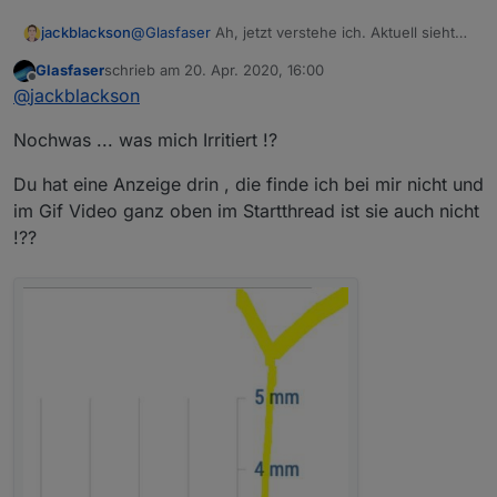
jackblackson
@
Glasfaser
Ah, jetzt verstehe ich. Aktuell sieht
es am Tablet so aus:
Glasfaser
schrieb am
20. Apr. 2020, 16:00
zuletzt editiert von
Offline
@
jackblackson
Nochwas ... was mich Irritiert !?
Du hat eine Anzeige drin , die finde ich bei mir nicht und
Niederschlag verschwindet glaub ich wenn es
den ganzen Zeitraum über 0 ist, dann ist es gar
im Gif Video ganz oben im Startthread ist sie auch nicht
nicht mehr in der Legende zu sehen..Heute hat
!??
er um 4 Uhr hier ein bisschen was