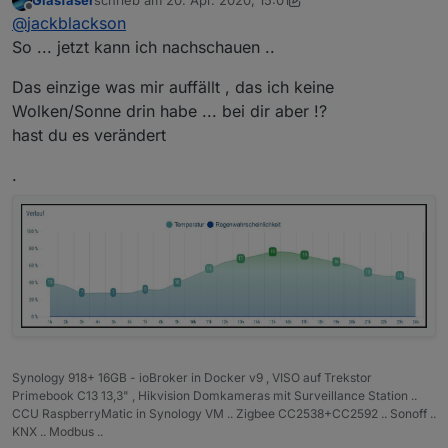
Glasfaser
schrieb am
20. Apr. 2020, 15:01
zuletzt editiert von Glasfaser
Offline
@
jackblackson
So ... jetzt kann ich nachschauen ..
Das einzige was mir auffällt , das ich keine
Wolken/Sonne drin habe ... bei dir aber !?
hast du es verändert
.
Synology 918+ 16GB - ioBroker in Docker v9 , VISO auf Trekstor
Primebook C13 13,3" , Hikvision Domkameras mit Surveillance Station ..
CCU RaspberryMatic in Synology VM .. Zigbee CC2538+CC2592 .. Sonoff ..
KNX .. Modbus ..