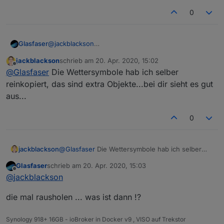
0
@
jackblackson
Glasfaser
So ... jetzt kann ich nachschauen ..
jackblackson
schrieb am
20. Apr. 2020, 15:02
Das einzige was mir auffällt , das ich keine
zuletzt editiert von
Offline
@
Glasfaser
Die Wettersymbole hab ich selber
Wolken/Sonne drin habe ... bei dir aber !?
hast du es verändert
.
reinkopiert, das sind extra Objekte...bei dir sieht es gut
aus...
0
jackblackson
@
Glasfaser
Die Wettersymbole hab ich selber
reinkopiert, das sind extra Objekte...bei dir sieht
Glasfaser
schrieb am
20. Apr. 2020, 15:03
es gut aus...
zuletzt editiert von
Offline
@
jackblackson
die mal rausholen ... was ist dann !?
Synology 918+ 16GB - ioBroker in Docker v9 , VISO auf Trekstor