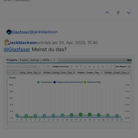
0
@
jackblackson
Glasfaser
jackblackson
schrieb am
20. Apr. 2020, 15:40
du bist im falschen View , oder ist es auch dort .
zuletzt editiert von
Offline
@
Glasfaser
Meinst du das?
Temp und Regen nur ... siehe auch
dein
Screenshot
vom Tablet