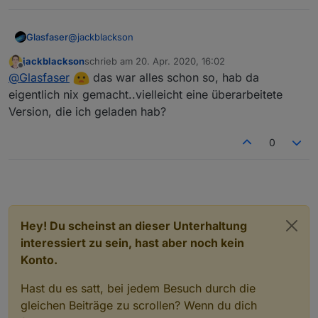
@
jackblackson
Glasfaser
jackblackson
schrieb am
20. Apr. 2020, 16:02
Nochwas ... was mich Irritiert !?
zuletzt editiert von
Offline
@
Glasfaser
das war alles schon so, hab da
Du hat eine Anzeige drin , die finde ich bei mir nicht
eigentlich nix gemacht..vielleicht eine überarbeitete
und im Gif Video ganz oben im Startthread ist sie
Version, die ich geladen hab?
auch nicht !??
0
Hey! Du scheinst an dieser Unterhaltung
interessiert zu sein, hast aber noch kein
Konto.
Hast du es satt, bei jedem Besuch durch die
gleichen Beiträge zu scrollen? Wenn du dich