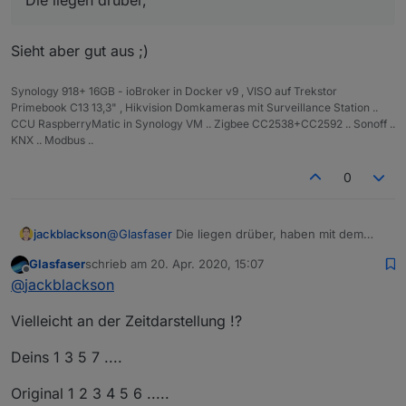
Sieht aber gut aus ;)
Synology 918+ 16GB - ioBroker in Docker v9 , VISO auf Trekstor
Primebook C13 13,3" , Hikvision Domkameras mit Surveillance Station ..
CCU RaspberryMatic in Synology VM .. Zigbee CC2538+CC2592 .. Sonoff ..
KNX .. Modbus ..
0
jackblackson
@
Glasfaser
Die liegen drüber, haben mit dem
Graphen eigentlich gar nix zu tun.
Glasfaser
schrieb am
20. Apr. 2020, 15:07
zuletzt editiert von
Offline
@
jackblackson
Vielleicht an der Zeitdarstellung !?
Deins 1 3 5 7 ....
Original 1 2 3 4 5 6 .....