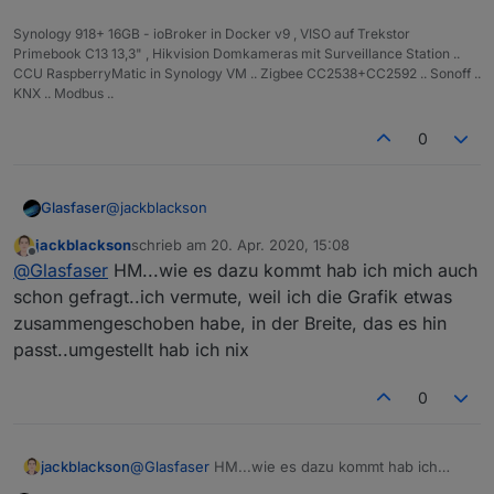
Synology 918+ 16GB - ioBroker in Docker v9 , VISO auf Trekstor
Primebook C13 13,3" , Hikvision Domkameras mit Surveillance Station ..
CCU RaspberryMatic in Synology VM .. Zigbee CC2538+CC2592 .. Sonoff ..
KNX .. Modbus ..
0
@
jackblackson
Glasfaser
jackblackson
schrieb am
20. Apr. 2020, 15:08
Vielleicht an der Zeitdarstellung !?
zuletzt editiert von
Offline
@
Glasfaser
HM...wie es dazu kommt hab ich mich auch
Deins 1 3 5 7 ....
schon gefragt..ich vermute, weil ich die Grafik etwas
zusammengeschoben habe, in der Breite, das es hin
Original 1 2 3 4 5 6 .....
passt..umgestellt hab ich nix
0
jackblackson
@
Glasfaser
HM...wie es dazu kommt hab ich
mich auch schon gefragt..ich vermute, weil ich