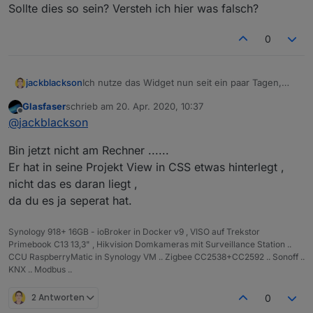
Sollte dies so sein? Versteh ich hier was falsch?
0
jackblackson
Ich nutze das Widget nun seit ein paar Tagen,
und finde es wirklich sehr schön - hab mir die
Glasfaser
schrieb am
20. Apr. 2020, 10:37
Tagesvorschau rausgezogen. Nun ist mir aber
zuletzt editiert von
Offline
@
jackblackson
etwas aufgefallen. Am Morgen ist die
Tagestemperaturkurve immer sehr "schön" - man
Bin jetzt nicht am Rechner ......
sieht die Veränderungen ganz klar:
Er hat in seine Projekt View in CSS etwas hinterlegt ,
nicht das es daran liegt ,
da du es ja seperat hat.
Synology 918+ 16GB - ioBroker in Docker v9 , VISO auf Trekstor
Primebook C13 13,3" , Hikvision Domkameras mit Surveillance Station ..
CCU RaspberryMatic in Synology VM .. Zigbee CC2538+CC2592 .. Sonoff ..
KNX .. Modbus ..
2 Antworten
0