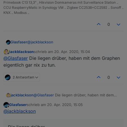
Primebook C13 13,3" , Hikvision Domkameras mit Surveillance Station ..
CCU RaspberryMatic in Synology VM .. Zigbee CC2538+CC2592 .. Sonoff ..
KNX .. Modbus ..
0
@
jackblackson
Glasfaser
jackblackson
schrieb am
20. Apr. 2020, 15:04
die mal rausholen ... was ist dann !?
zuletzt editiert von
Offline
@
Glasfaser
Die liegen drüber, haben mit dem Graphen
eigentlich gar nix zu tun.
2 Antworten
0
jackblackson
@
Glasfaser
Die liegen drüber, haben mit dem
Graphen eigentlich gar nix zu tun.
Glasfaser
schrieb am
20. Apr. 2020, 15:05
zuletzt editiert von
Offline
@
jackblackson
Die liegen drüber,