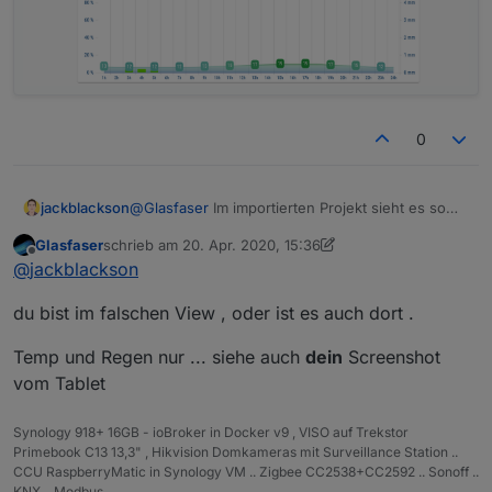
0
jackblackson
@
Glasfaser
Im importierten Projekt sieht es so
aus:
Glasfaser
schrieb am
20. Apr. 2020, 15:36
zuletzt editiert von Glasfaser
Offline
@
jackblackson
du bist im falschen View , oder ist es auch dort .
Temp und Regen nur ... siehe auch
dein
Screenshot
vom Tablet
Synology 918+ 16GB - ioBroker in Docker v9 , VISO auf Trekstor
Primebook C13 13,3" , Hikvision Domkameras mit Surveillance Station ..
CCU RaspberryMatic in Synology VM .. Zigbee CC2538+CC2592 .. Sonoff ..
KNX .. Modbus ..