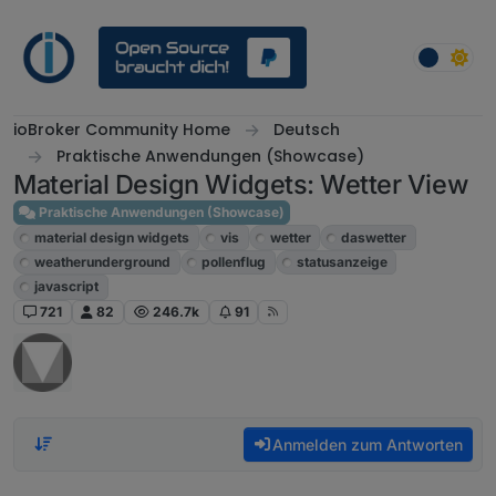
Weiter zum Inhalt
ioBroker Community Home
Deutsch
Praktische Anwendungen (Showcase)
Material Design Widgets: Wetter View
Praktische Anwendungen (Showcase)
material design widgets
vis
wetter
daswetter
weatherunderground
pollenflug
statusanzeige
javascript
721
82
246.7k
91
Anmelden zum Antworten