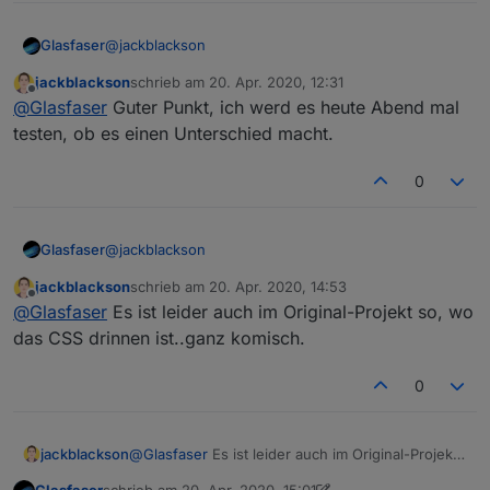
Je später der Tag, desto flacher wird sie, und ist
dann Abends eigentlich keine Kurve mehr:
@
jackblackson
Glasfaser
jackblackson
schrieb am
20. Apr. 2020, 12:31
Bin jetzt nicht am Rechner ......
zuletzt editiert von
Offline
@
Glasfaser
Guter Punkt, ich werd es heute Abend mal
Er hat in seine Projekt View in CSS etwas hinterlegt ,
nicht das es daran liegt ,
testen, ob es einen Unterschied macht.
da du es ja seperat hat.
0
@
jackblackson
Glasfaser
jackblackson
schrieb am
20. Apr. 2020, 14:53
Bin jetzt nicht am Rechner ......
zuletzt editiert von
Offline
@
Glasfaser
Es ist leider auch im Original-Projekt so, wo
Er hat in seine Projekt View in CSS etwas hinterlegt ,
Sollte dies so sein? Versteh ich hier was falsch?
nicht das es daran liegt ,
das CSS drinnen ist..ganz komisch.
da du es ja seperat hat.
0
jackblackson
@
Glasfaser
Es ist leider auch im Original-Projekt
so, wo das CSS drinnen ist..ganz komisch.