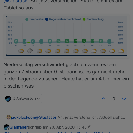
@
Glasfaser
Ah, jetzt verstehe ich. Aktuell sieht es am
an dort sind nur zwei Werte
Tablet so aus:
Niederschlag verschwindet glaub ich wenn es den
ganzen Zeitraum über 0 ist, dann ist es gar nicht mehr
in der Legende zu sehen..Heute hat er um 4 Uhr hier ein
bisschen was
2 Antworten
0
jackblackson
@
Glasfaser
Ah, jetzt verstehe ich. Aktuell sieht
es am Tablet so aus:
Glasfaser
schrieb am
20. Apr. 2020, 15:48
zuletzt editiert von Glasfaser
Offline