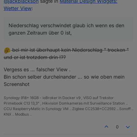
@
jackblackson
sagte in
Material Design Widgets:
Wetter View
:
Niederschlag verschwindet glaub ich wenn es den
Niederschlag verschwindet glaub ich wenn es
den ganzen Zeitraum über 0 ist, dann ist es gar
ganzen Zeitraum über 0 ist,
nicht mehr in der Legende zu sehen..Heute hat
er um 4 Uhr hier ein bisschen was
bei mir ist überhaupt kein Niederschlag " trocken "
und er ist trotzdem drin !??
Vergess es ... falscher View .
Bin schon selber durcheinander ... so wie oben mein
Screenshot
Synology 918+ 16GB - ioBroker in Docker v9 , VISO auf Trekstor
Primebook C13 13,3" , Hikvision Domkameras mit Surveillance Station ..
CCU RaspberryMatic in Synology VM .. Zigbee CC2538+CC2592 .. Sonoff ..
KNX .. Modbus ..
0