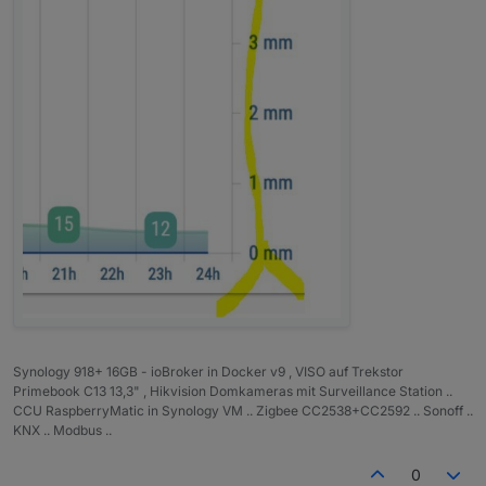
Synology 918+ 16GB - ioBroker in Docker v9 , VISO auf Trekstor
Primebook C13 13,3" , Hikvision Domkameras mit Surveillance Station ..
CCU RaspberryMatic in Synology VM .. Zigbee CC2538+CC2592 .. Sonoff ..
KNX .. Modbus ..
0