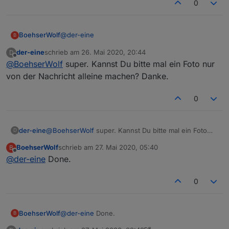
0
@
der-eine
BoehserWolf
B
der-eine
schrieb am
26. Mai 2020, 20:44
D
Hab noch einen für die Türklingel. Bei wird das
zuletzt editiert von
Offline
@
BoehserWolf
super. Kannst Du bitte mal ein Foto nur
mit einen HmIP-DSD-PCB erkannt.
MessageStateCreator:
von der Nachricht alleine machen? Danke.
    // Türklingel

0
    {

MessageHandler:
        msgID: 'DOORBELL_RING', 

        triggerDP: ['hm-rpc.0.0026DA49A82A
der-eine
@
BoehserWolf
super. Kannst Du bitte mal ein Foto
D
        // Türklingel

        postMsgDP: {dp:'hm-rpc.0.0026DA49
nur von der Nachricht alleine machen? Danke.
        msgText_1: {text: 'Jemand nervt a
BoehserWolf
schrieb am
27. Mai 2020, 05:40
B
zuletzt editiert von
Offline
@
der-eine
Done.
0
BoehserWolf
@
der-eine
Done.
B