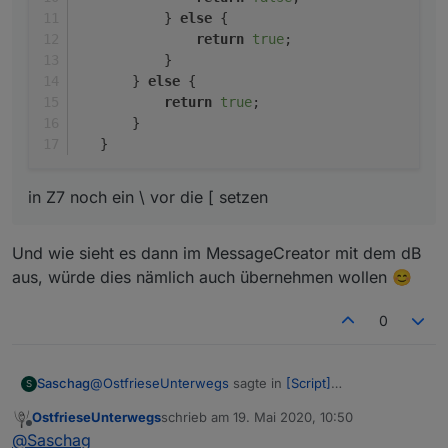
           } 
else
 {
return
true
;
           }
       } 
else
 {
return
true
;
       }
   }
in Z7 noch ein \ vor die [ setzen
Und wie sieht es dann im MessageCreator mit dem dB
aus, würde dies nämlich auch übernehmen wollen 😊
0
@
OstfrieseUnterwegs
sagte in
[Script]
Saschag
S
MessageHandler: Nachrichten protokollieren +VIS
:
OstfrieseUnterwegs
schrieb am
19. Mai 2020, 10:50
zuletzt editiert von
Offline
@
Tirador
sagte in
[Script] MessageHandler:
@
Saschag