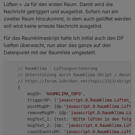
Lüften = Ja für den ersten Raum. Damit wird die
Nachricht getriggert und ausgelöst. Sofern nun ein
zweiter Raum hinzukommt, in dem auch gelüftet werden
soll wird keine erneute Nachricht ausgelöst.
Für das Raumklimaskript hatte ich initial auch den DP
lueften überwacht, nun aber das ganze auf den
Datenpunkt mit der Raumliste umgestellt.
// Raumklima - Lüftungserinnerung
// Unterstützung durch Raumklima-Skript / Absolu
// https://forum.iobroker.net/topic/2313/skript-
    {

        msgID: 
'RAUMKLIMA_INFO'
, 

        triggerDP: [
'javascript.0.Raumklima.Lüften_L
        postMsgDP: {dp:
'javascript.0.Raumklima.Lüfte
        removeMsgDP: {dp:
'javascript.0.Raumklima.Lüf
        msgText_1: {text: 
'Bitte lüften in den folge
        msgText_2: {dp: 
'javascript.0.Raumklima.Lüft
        countEventsDP: 
'javascript.0.Raumklima.Lüfte