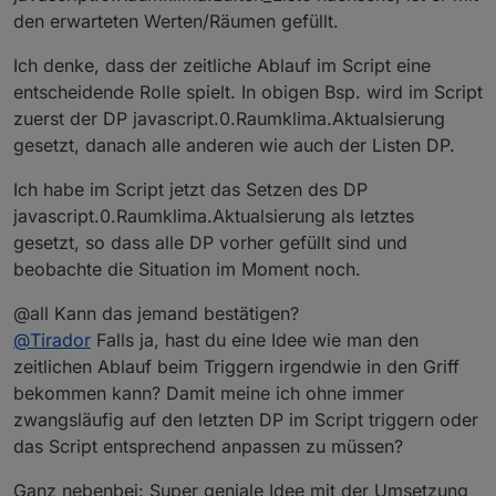
        // Erinnerung Fenster lüften!

        msgID: 'RAUMKLIMA_INFO', 

den erwarteten Werten/Räumen gefüllt.
        RAUMKLIMA_INFO: {msgEvent: [''], logTy
        triggerDP: ['javascript.0.Raumklima.Lü
        postMsgDP: {dp:'javascript.0.Raumklima
Ich denke, dass der zeitliche Ablauf im Script eine
        removeMsgDP: {dp:'javascript.0.Raumkli
entscheidende Rolle spielt. In obigen Bsp. wird im Script
        msgText_1: {text: 'Bitte lüften in den
        msgText_2: {dp: 'javascript.0.Raumklim
zuerst der DP javascript.0.Raumklima.Aktualsierung
        countEventsDP: 'javascript.0.Raumklima
gesetzt, danach alle anderen wie auch der Listen DP.
Ich habe im Script jetzt das Setzen des DP
javascript.0.Raumklima.Aktualsierung als letztes
gesetzt, so dass alle DP vorher gefüllt sind und
beobachte die Situation im Moment noch.
@all Kann das jemand bestätigen?
@
Tirador
Falls ja, hast du eine Idee wie man den
zeitlichen Ablauf beim Triggern irgendwie in den Griff
bekommen kann? Damit meine ich ohne immer
zwangsläufig auf den letzten DP im Script triggern oder
das Script entsprechend anpassen zu müssen?
Ganz nebenbei: Super geniale Idee mit der Umsetzung