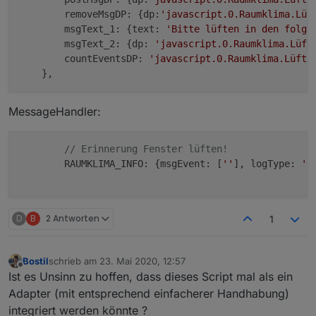
        removeMsgDP: {dp:
'javascript.0.Raumklima.Lüf
        msgText_1: {text: 
'Bitte lüften in den folge
        msgText_2: {dp: 
'javascript.0.Raumklima.Lüft
        countEventsDP: 
'javascript.0.Raumklima.Lüfte
MessageHandler:
// Erinnerung Fenster lüften!
        RAUMKLIMA_INFO: {msgEvent: [
''
], logType: 
'L
D
B
2 Antworten
1
Bostil
schrieb am
23. Mai 2020, 12:57
zuletzt editiert von
Offline
Ist es Unsinn zu hoffen, dass dieses Script mal als ein
Adapter (mit entsprechend einfacherer Handhabung)
integriert werden könnte ?