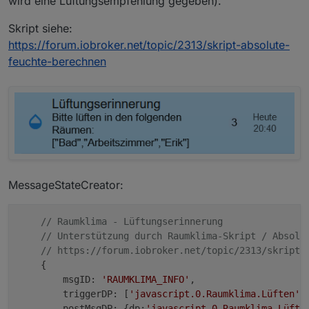
wird eine Lüftungsempfehlung gegeben).
        msgID: 'LANDROID_WARN', 

        triggerDP: 'worx.0.2019xxxxx
Skript siehe:
        postMsgDP: {dp:'worx.0.2019
https://forum.iobroker.net/topic/2313/skript-absolute-
        removeMsgDP: {dp:'worx.0.20
feuchte-berechnen
        msgText_1: {text: 'Egons Ges
        msgText_2: {dp:'worx.0.2019x
        countEventsDP: ''

    },

MessageStateCreator:
// Raumklima - Lüftungserinnerung
// Unterstützung durch Raumklima-Skript / Absolu
// https://forum.iobroker.net/topic/2313/skript-
    {

        msgID: 
'RAUMKLIMA_INFO'
, 

        triggerDP: [
'javascript.0.Raumklima.Lüften'
],
        postMsgDP: {dp:
'javascript.0.Raumklima.Lüfte