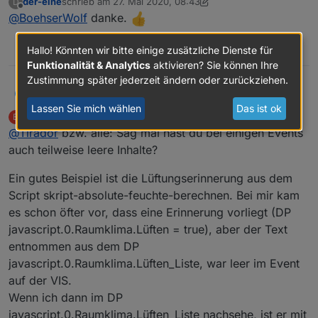
der-eine
schrieb am
27. Mai 2020, 08:43
D
zuletzt editiert von der-eine
Offline
@
BoehserWolf
danke.
0
Hallo! Könnten wir bitte einige zusätzliche Dienste für
Funktionalität & Analytics
aktivieren? Sie können Ihre
Zustimmung später jederzeit ändern oder zurückziehen.
Mal was neues von mir:
Tirador
T
Lassen Sie mich wählen
Das ist ok
BoehserWolf
schrieb am
28. Mai 2020, 20:14
B
Ich habe das Raumklima-Skript integriert (basierend auf
zuletzt editiert von BoehserWolf
Offline
@
Tirador
bzw. alle: Sag mal hast du bei einigen Events
der absoluten Feuchte und Temperaturen innen /
außen wird eine Lüftungsempfehlung gegeben).
Skript siehe:
auch teilweise leere Inhalte?
https://forum.iobroker.net/topic/2313/skript-absolute-
feuchte-berechnen
Ein gutes Beispiel ist die Lüftungserinnerung aus dem
Script skript-absolute-feuchte-berechnen. Bei mir kam
es schon öfter vor, dass eine Erinnerung vorliegt (DP
javascript.0.Raumklima.Lüften = true), aber der Text
MessageStateCreator:
entnommen aus dem DP
javascript.0.Raumklima.Lüften_Liste, war leer im Event
    // Raumklima - Lüftungserinnerung

auf der VIS.
    // Unterstützung durch Raumklima-Skript / 
MessageHandler:
Wenn ich dann im DP
    // https://forum.iobroker.net/topic/2313/s
    {

javascript.0.Raumklima.Lüften_Liste nachsehe, ist er mit