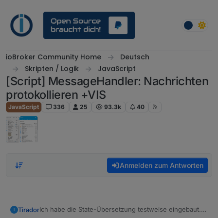
Weiter zum Inhalt
ioBroker Community Home
Deutsch
Skripten / Logik
JavaScript
[Script] MessageHandler: Nachrichten
protokollieren +VIS
JavaScript
336
25
93.3k
40
Anmelden zum Antworten
Ich habe die State-Übersetzung testweise eingebaut.
Tirador
T