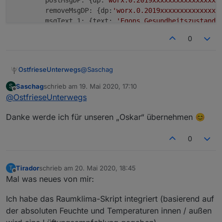
           }

        removeMsgDP: {dp:
'worx.0.2019xxxxxxxxxxxxxxx
       } else {

        msgText_1: {text: 
'Egons Gesundheitszustand:
           return true;

        msgText_2: {dp:
'worx.0.2019xxxxxxxxxxxxxxxxx
       }

0
        countEventsDP: 
''
    },

in Z7 noch ein \ vor die [ setzen
@
Saschag
OstfrieseUnterwegs
Saschag
schrieb am
19. Mai 2020, 17:10
S
Im Moment so:
zuletzt editiert von
Offline
@
OstfrieseUnterwegs
Man muss nun auf den Text vergleichen
comp: '==', val:'Home'
.
    // Landroid Egon 

Danke werde ich für unseren „Oskar“ übernehmen 😊
    {

        msgID: 'LANDROID_INFO', 

0
        triggerDP: 'worx.0.2019xxxxx
        postMsgDP: {dp:'worx.0.2019
        removeMsgDP: {dp:'worx.0.201
Tirador
schrieb am
20. Mai 2020, 18:45
T
zuletzt editiert von
        msgText_1: {text: 'Egon arbe
Offline
Mal was neues von mir:
        msgText_2: {dp:'worx.0.2019x
        countEventsDP: ''

Ich habe das Raumklima-Skript integriert (basierend auf
    },

der absoluten Feuchte und Temperaturen innen / außen
    {
