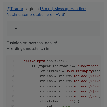
Allerdings musste ich in
geben. Danke!
   isLikeEmpty(inputVar) {

@
Tirador
sagte in
[Script] MessageHandler:
       if (typeof inputVar !== 'unde
Nachrichten protokollieren +VIS
:
in Z7 noch ein \ vor die [ setzen
           let strTemp = JSON.string
           strTemp = strTemp.replace
           strTemp = strTemp.replace
           strTemp = strTemp.replace
           strTemp = strTemp.replace
           strTemp = strTemp.replace
Funktioniert bestens, danke!
           if (strTemp !== '') {

               return false;

Allerdings musste ich in
           } else {

               return true;

isLikeEmpty
(
inputVar
) {
           }

       } else {

if
 (
typeof
 inputVar !== 
'undefined'
 && 
           return true;

let
 strTemp = 
JSON
.
stringify
(inputV
       }

           strTemp = strTemp.
replace
(
/\s+/g
, 
'
           strTemp = strTemp.
replace
(
/\"+/g
, 
"
           strTemp = strTemp.
replace
(
/\'+/g
, 
"
           strTemp = strTemp.
replace
(
/\[+/g
, 
"
           strTemp = strTemp.
replace
(
/]+/g
, 
""
if
 (strTemp !== 
''
) {
return
false
;