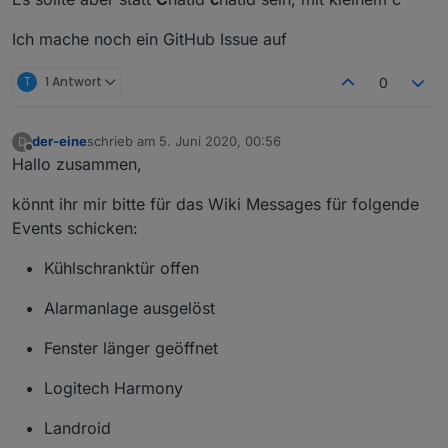
Ich mache noch ein GitHub Issue auf
T
1 Antwort
0
der-eine
schrieb am
5. Juni 2020, 00:56
D
zuletzt editiert von
Offline
Hallo zusammen,
könnt ihr mir bitte für das Wiki Messages für folgende
Events schicken:
Kühlschranktür offen
Alarmanlage ausgelöst
Fenster länger geöffnet
Logitech Harmony
Landroid