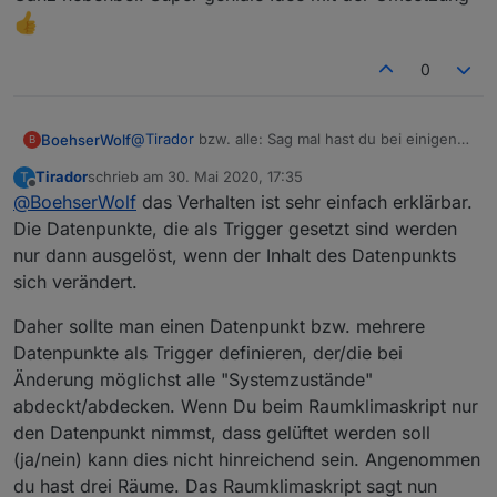
0
@
Tirador
bzw. alle: Sag mal hast du bei einigen
BoehserWolf
B
Events auch teilweise leere Inhalte?
Tirador
schrieb am
30. Mai 2020, 17:35
T
Ein gutes Beispiel ist die Lüftungserinnerung aus
zuletzt editiert von
Offline
@
BoehserWolf
das Verhalten ist sehr einfach erklärbar.
dem Script skript-absolute-feuchte-berechnen.
Bei mir kam es schon öfter vor, dass eine
Ich denke, dass der zeitliche Ablauf im Script
Die Datenpunkte, die als Trigger gesetzt sind werden
Erinnerung vorliegt (DP
eine entscheidende Rolle spielt. In obigen Bsp.
nur dann ausgelöst, wenn der Inhalt des Datenpunkts
javascript.0.Raumklima.Lüften = true), aber der
wird im Script zuerst der DP
Ich habe im Script jetzt das Setzen des DP
sich verändert.
Text entnommen aus dem DP
javascript.0.Raumklima.Aktualsierung gesetzt,
javascript.0.Raumklima.Aktualsierung als letztes
javascript.0.Raumklima.Lüften_Liste, war leer im
danach alle anderen wie auch der Listen DP.
gesetzt, so dass alle DP vorher gefüllt sind und
@all Kann das jemand bestätigen?
Daher sollte man einen Datenpunkt bzw. mehrere
Event auf der VIS.
beobachte die Situation im Moment noch.
@
Tirador
Falls ja, hast du eine Idee wie man den
Datenpunkte als Trigger definieren, der/die bei
Wenn ich dann im DP
zeitlichen Ablauf beim Triggern irgendwie in den
Ganz nebenbei: Super geniale Idee mit der
javascript.0.Raumklima.Lüften_Liste nachsehe, ist
Griff bekommen kann? Damit meine ich ohne
Umsetzung
Änderung möglichst alle "Systemzustände"
er mit den erwarteten Werten/Räumen gefüllt.
immer zwangsläufig auf den letzten DP im Script
abdeckt/abdecken. Wenn Du beim Raumklimaskript nur
triggern oder das Script entsprechend anpassen
den Datenpunkt nimmst, dass gelüftet werden soll
zu müssen?
(ja/nein) kann dies nicht hinreichend sein. Angenommen
du hast drei Räume. Das Raumklimaskript sagt nun