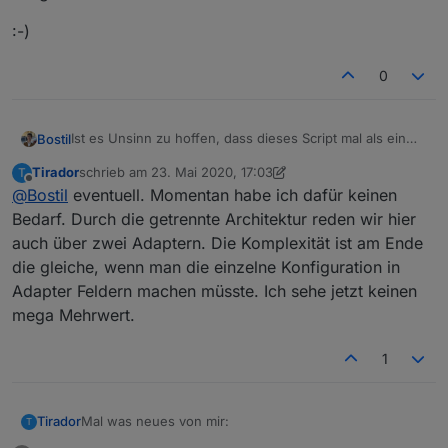
:-)
0
Ist es Unsinn zu hoffen, dass dieses Script mal als ein
Bostil
Adapter (mit entsprechend einfacherer Handhabung)
Tirador
schrieb am
23. Mai 2020, 17:03
T
integriert werden könnte ?
:-)
zuletzt editiert von Tirador
Offline
@
Bostil
eventuell. Momentan habe ich dafür keinen
Bedarf. Durch die getrennte Architektur reden wir hier
auch über zwei Adaptern. Die Komplexität ist am Ende
die gleiche, wenn man die einzelne Konfiguration in
Adapter Feldern machen müsste. Ich sehe jetzt keinen
mega Mehrwert.
1
Mal was neues von mir:
Tirador
T