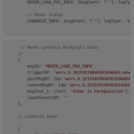
        MOVER_LOAD_POS_INFO: {msgEvent: [
''
], logTyp
// Mover status
        LANDROID_INFO: {msgEvent: [
''
], logType: 
'LA
// Mover Landrois Parkplatz Oskar
// 
    {

        msgID: 
'MOVER_LOAD_POS_INFO'
, 

        triggerDP: 
'worx.0.201930198403016966D4.mowe
        postMsgDP: {dp:
'worx.0.201930198403016966D4.
        removeMsgDP: {dp:
'worx.0.201930198403016966D
        msgText_1: {text: 
'Oskar in Parkposition'
},

        countEventsDP: 
''
    },

// Landroid Oskar 
    {
