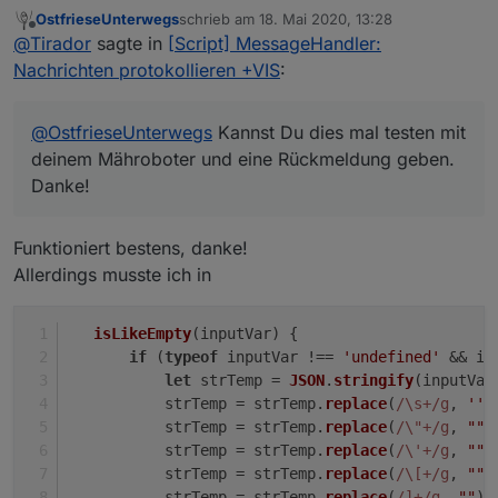
Die Übersetzung des States funktioniert nun
OstfrieseUnterwegs
schrieb am
18. Mai 2020, 13:28
automatisch, wenn im Datenpunkt eine States-Liste
Ich bekomme im Code Editor nun aber Fehler
zuletzt editiert von
Offline
@
Tirador
sagte in
[Script] MessageHandler:
hinterlegt ist.
angezeigt, Skript läuft aber dennoch:
Nachrichten protokollieren +VIS
:
@
OstfrieseUnterwegs
Kannst Du dies mal testen mit
deinem Mähroboter und eine Rückmeldung geben.
@
Uhula
Besten Dank für deine Unterstützung.
Danke!
@
OstfrieseUnterwegs
Kannst Du dies mal testen mit
deinem Mähroboter und eine Rückmeldung geben.
Anbei die Beta-Fassung des MessageStateCreators:
Danke!
Funktioniert bestens, danke!
Allerdings musste ich in
Spoiler
isLikeEmpty
(
inputVar
) {
if
 (
typeof
 inputVar !== 
'undefined'
 && in
let
 strTemp = 
JSON
.
stringify
(inputVar
           strTemp = strTemp.
replace
(
/\s+/g
, 
''
)
           strTemp = strTemp.
replace
(
/\"+/g
, 
""
)
           strTemp = strTemp.
replace
(
/\'+/g
, 
""
)
           strTemp = strTemp.
replace
(
/\[+/g
, 
""
)
           strTemp = strTemp.
replace
(
/]+/g
, 
""
);