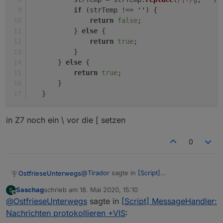
if
 (strTemp !== 
''
) {
return
false
;
           } 
else
 {
return
true
;
           }
       } 
else
 {
return
true
;
       }
   }
in Z7 noch ein \ vor die [ setzen
0
@
Tirador
sagte in
[Script]
OstfrieseUnterwegs
MessageHandler: Nachrichten
Saschag
schrieb am
18. Mai 2020, 15:10
S
protokollieren +VIS
:
zuletzt editiert von
Offline
@
OstfrieseUnterwegs
sagte in
@
OstfrieseUnterwegs
[Script] MessageHandler:
Kannst Du
dies mal testen mit deinem
Nachrichten protokollieren +VIS
:
Funktioniert bestens, danke!
Mähroboter und eine Rückmeldung