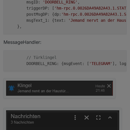
        msgID: 
'DOORBELL_RING'
, 

        triggerDP: [
'hm-rpc.0.0026DA49A82A43.1.STATE
        postMsgDP: {dp:
'hm-rpc.0.0026DA49A82A43.1.ST
        msgText_1: {text: 
'Jemand nervt an der Haust
MessageHandler:
// Türklingel
        DOORBELL_RING: {msgEvent: [
'TELEGRAM'
], logT