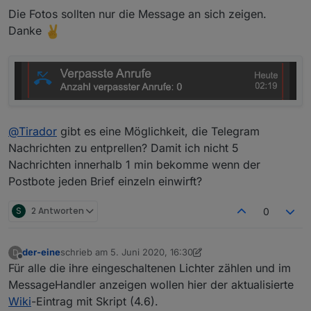
Die Fotos sollten nur die Message an sich zeigen.
Danke
@
Tirador
gibt es eine Möglichkeit, die Telegram
Nachrichten zu entprellen? Damit ich nicht 5
Nachrichten innerhalb 1 min bekomme wenn der
Postbote jeden Brief einzeln einwirft?
S
2 Antworten
0
der-eine
schrieb am
5. Juni 2020, 16:30
D
zuletzt editiert von der-eine
6. Mai 2020, 18:31
Offline
Für alle die ihre eingeschaltenen Lichter zählen und im
MessageHandler anzeigen wollen hier der aktualisierte
Wiki
-Eintrag mit Skript (4.6).