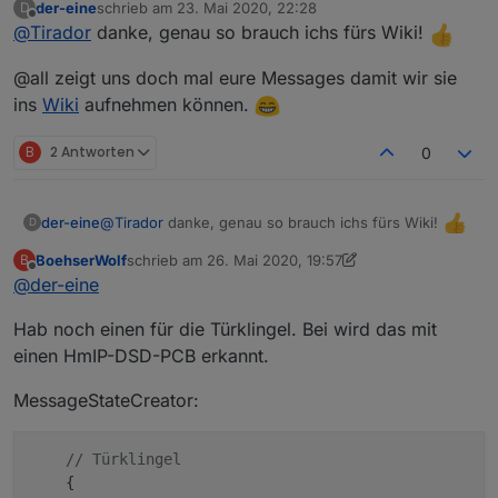
der-eine
schrieb am
23. Mai 2020, 22:28
D
Ich habe das Raumklima-Skript integriert (basierend auf
zuletzt editiert von
Offline
@
Tirador
danke, genau so brauch ichs fürs Wiki!
der absoluten Feuchte und Temperaturen innen /
außen wird eine Lüftungsempfehlung gegeben).
Skript siehe:
@all zeigt uns doch mal eure Messages damit wir sie
https://forum.iobroker.net/topic/2313/skript-absolute-
feuchte-berechnen
ins
Wiki
aufnehmen können.
B
2 Antworten
0
MessageStateCreator:
@
Tirador
danke, genau so brauch ichs fürs Wiki!
der-eine
D
    // Raumklima - Lüftungserinnerung

BoehserWolf
schrieb am
26. Mai 2020, 19:57
B
@all zeigt uns doch mal eure Messages damit wir sie
    // Unterstützung durch Raumklima-Skript / 
zuletzt editiert von BoehserWolf
Offline
@
der-eine
MessageHandler:
ins
Wiki
aufnehmen können.
    // https://forum.iobroker.net/topic/2313/s
    {

Hab noch einen für die Türklingel. Bei wird das mit
        // Erinnerung Fenster lüften!

        msgID: 'RAUMKLIMA_INFO', 

        RAUMKLIMA_INFO: {msgEvent: [''], logTy
        triggerDP: ['javascript.0.Raumklima.Lü
einen HmIP-DSD-PCB erkannt.
        postMsgDP: {dp:'javascript.0.Raumklima
        removeMsgDP: {dp:'javascript.0.Raumkli
MessageStateCreator:
        msgText_1: {text: 'Bitte lüften in den
        msgText_2: {dp: 'javascript.0.Raumklim
        countEventsDP: 'javascript.0.Raumklima
// Türklingel
    {
