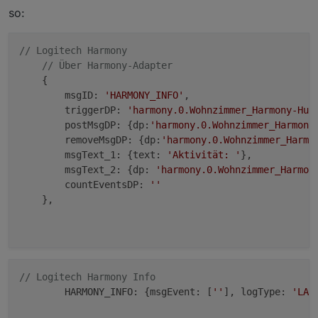
Nachrichten innerhalb 1 min bekomme wenn der
so:
Postbote jeden Brief einzeln einwirft?
// Logitech Harmony
// Über Harmony-Adapter
    {

        msgID: 
'HARMONY_INFO'
, 

        triggerDP: 
'harmony.0.Wohnzimmer_Harmony-Hub
        postMsgDP: {dp:
'harmony.0.Wohnzimmer_Harmony
        removeMsgDP: {dp:
'harmony.0.Wohnzimmer_Harmo
        msgText_1: {text: 
'Aktivität: '
},

        msgText_2: {dp: 
'harmony.0.Wohnzimmer_Harmon
        countEventsDP: 
''
    },

// Logitech Harmony Info
        HARMONY_INFO: {msgEvent: [
''
], logType: 
'LAS