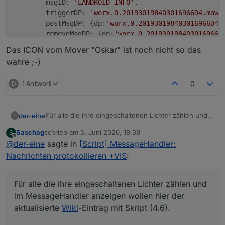
        msgID: 
'LANDROID_INFO'
, 

        triggerDP: 
'worx.0.201930198403016966D4.mowe
        postMsgDP: {dp:
'worx.0.201930198403016966D4.
        removeMsgDP: {dp:
'worx.0.201930198403016966D
        msgText_1: {text: 
'Oskar arbeitet: '
},

Das ICON vom Mover "Oskar" ist noch nicht so das
        msgText_2: {dp:
'worx.0.201930198403016966D4.
wahre ;-)
        countEventsDP: 
''
D
1 Antwort
0
Für alle die ihre eingeschaltenen Lichter zählen und
der-eine
D
im MessageHandler anzeigen wollen hier der
Saschag
schrieb am
5. Juni 2020, 19:39
S
aktualisierte
Wiki
-Eintrag mit Skript (4.6).
zuletzt editiert von
Offline
@
der-eine
sagte in
[Script] MessageHandler:
Nachrichten protokollieren +VIS
:
Für alle die ihre eingeschaltenen Lichter zählen und
im MessageHandler anzeigen wollen hier der
aktualisierte
Wiki
-Eintrag mit Skript (4.6).