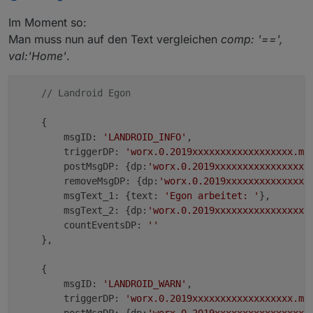
Nachrichten protokollieren +VIS
:
Und wie sieht es dann im MessageCreator mit dem
Im Moment so:
dB aus, würde dies nämlich auch übernehmen wollen
Man muss nun auf den Text vergleichen
comp: '==',
@
OstfrieseUnterwegs
Kannst Du dies mal
😊
val:'Home'
.
testen mit deinem Mähroboter und eine
Rückmeldung geben. Danke!
// Landroid Egon 
Funktioniert bestens, danke!
Allerdings musste ich in
    {

        msgID: 
'LANDROID_INFO'
, 

   isLikeEmpty(inputVar) {

        triggerDP: 
'worx.0.2019xxxxxxxxxxxxxxxxxx.mo
       if (typeof inputVar !== 'undefined' 
        postMsgDP: {dp:
'worx.0.2019xxxxxxxxxxxxxxxxx
           let strTemp = JSON.stringify(inp
        removeMsgDP: {dp:
'worx.0.2019xxxxxxxxxxxxxxx
           strTemp = strTemp.replace(/\s+/g
        msgText_1: {text: 
'Egon arbeitet: '
},

           strTemp = strTemp.replace(/\"+/g
        msgText_2: {dp:
'worx.0.2019xxxxxxxxxxxxxxxxx
           strTemp = strTemp.replace(/\'+/g
        countEventsDP: 
''
           strTemp = strTemp.replace(/\[+/g
    },

           strTemp = strTemp.replace(/]+/g,
           if (strTemp !== '') {

    {

               return false;

        msgID: 
'LANDROID_WARN'
, 

           } else {

        triggerDP: 
'worx.0.2019xxxxxxxxxxxxxxxxxx.mo
               return true;

        postMsgDP: {dp:
'worx.0.2019xxxxxxxxxxxxxxxxx