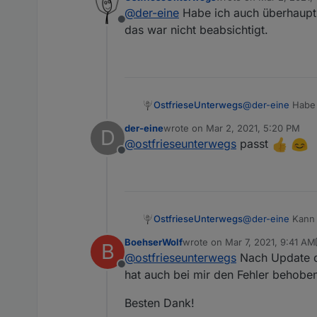
last edited by
@
der-eine
Habe ich auch überhaupt 
Offline
das war nicht beabsichtigt.
OstfrieseUnterwegs
@
der-eine
Habe 
klang, das war ni
der-eine
wrote on
Mar 2, 2021, 5:20 PM
D
last edited by
@
ostfrieseunterwegs
passt
Offline
OstfrieseUnterwegs
@
der-eine
Kann j
BoehserWolf
wrote on
Mar 7, 2021, 9:41 AM
B
has the wrong t
last edited by BoehserWolf
Ma
@
ostfrieseunterwegs
Nach Update de
this.setStateDel
Offline
wird.
hat auch bei mir den Fehler behobe
Besten Dank!