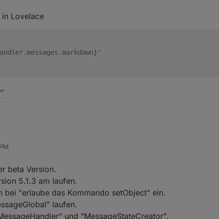
 in Lovelace
andler.messages.markdown}'
 PM
r beta Version.
sion 5.1.3 am laufen.
n bei "erlaube das Kommando setObject" ein.
essageGlobal" laufen.
essageHandler" und "MessageStateCreator".