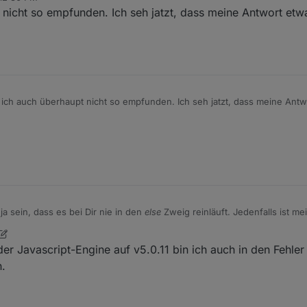
nicht so empfunden. Ich seh jatzt, dass meine Antwort etw
ich auch überhaupt nicht so empfunden. Ich seh jatzt, dass meine Ant
cht beabsichtigt.
a sein, dass es bei Dir nie in den
else
Zweig reinläuft. Jedenfalls ist mein vormals
beschriebener Fehler verschwunden. Auch die Fehlermeldung se
ype "number"
(should be "boolean")! passt dazu. In der git Version wird
r 7, 2021, 10:42 AM
r Javascript-Engine auf v5.0.11 bin ich auch in den Fehler 
ayed ('removeMsgID', '', 2000);
eine 2000 übergeben, wo eigentlich ei
n.