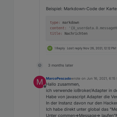
Beispiel: Markdown-Code der Karte
type:
content:
'{0_userdata.0.messageH
title:
M
1 Reply
Last reply
Nov 26, 2021, 12:12 PM
3 months later
MarcoPescado
wrote on
Jun 16, 2021, 6:15
M
last edited by
Hallo zusammen,
Offline
ich verwende ioBroker/Adapter in de
Habe von javascript Adapter die Ver
In der Instanz davon nur den Hacke
Ich habe direkt unter global das "M
Unter commen=>Message=> laufen"M