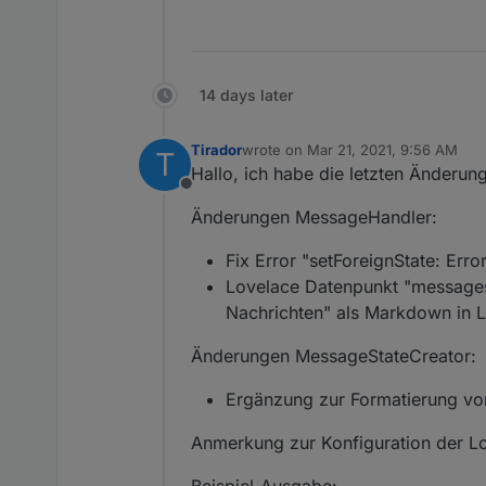
14 days later
Tirador
wrote on
Mar 21, 2021, 9:56 AM
T
last edited by
Hallo, ich habe die letzten Änderung
Offline
Änderungen MessageHandler:
Fix Error "setForeignState: Err
Lovelace Datenpunkt "messages.
Nachrichten" als Markdown in 
Änderungen MessageStateCreator:
Ergänzung zur Formatierung vo
Anmerkung zur Konfiguration der L
Beispiel-Ausgabe: