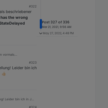
d);

#322
y);

mals beschriebener
 has the wrong
Post 327 of 336
tStateDelayed
Mar 21, 2021, 9:56 AM
May 27, 2022, 4:48 PM
tForeignState: Error: The state property
"ack"
#323
 beim Aufruf
llung! Leider bin ich
n boolean erwartet
👍🏻
g! Leider bin ich in JS
#324