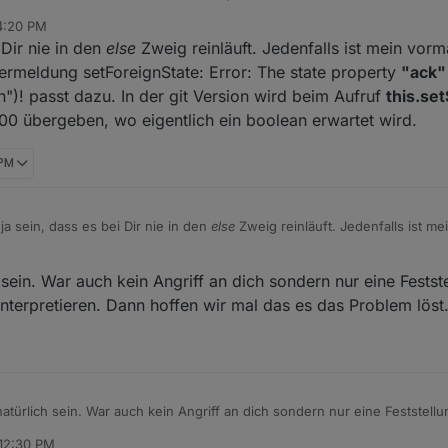
s liegen oder sehe ich das falsch? 😅
!this.existState(id) ) this.createState(id,value,undefine
 4:20 PM
setStateDelayed( this.STATE_PATH + id, value, false, dela
 Dir nie in den
else
Zweig reinläuft. Jedenfalls ist mein vor
ermeldung setForeignState: Error: The state property
"ack"
")! passt dazu. In der git Version wird beim Aufruf
this.se
0 übergeben, wo eigentlich ein boolean erwartet wird.
 PM
a sein, dass es bei Dir nie in den
else
Zweig reinläuft. Jedenfalls ist mein vormals
beschriebener Fehler verschwunden. Auch die Fehlermeldung se
ype "number"
(should be "boolean")! passt dazu. In der git Version wird
sein. War auch kein Angriff an dich sondern nur eine Festste
ayed ('removeMsgID', '', 2000);
eine 2000 übergeben, wo eigentlich ei
interpretieren. Dann hoffen wir mal das es das Problem löst. 
atürlich sein. War auch kein Angriff an dich sondern nur eine Feststellun
 interpretieren. Dann hoffen wir mal das es das Problem löst. 👍🏻
 12:30 PM