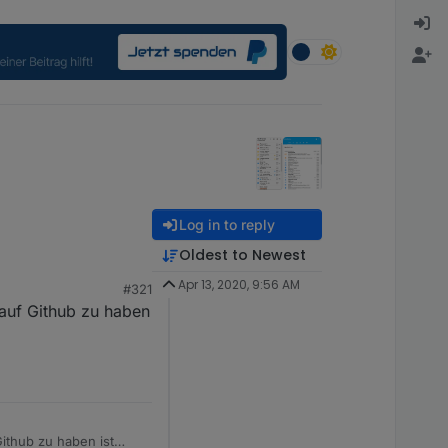
Log in to reply
Oldest to Newest
Apr 13, 2020, 9:56 AM
#321
 auf Github zu haben
ecks if state exists, when not, creates it

d);

ecks if state exists, when not, creates it 

Github zu haben ist