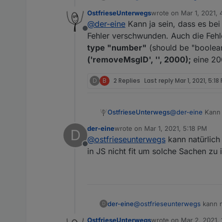
muss ja der Fehler wo ander
        if ( 
OstfrieseUnterwegs
wrote on
Mar 1, 2021,
last edited by
        else 
@
der-eine
Kann ja sein, dass es bei
Offline
Fehler verschwunden. Auch die Fehl
type "number"
(should be "boolean
('removeMsgID', '', 2000);
eine 200
D
B
2 Replies
Last reply
Mar 1, 2021, 5:18
OstfrieseUnterwegs
@
der-eine
Kann j
der-eine
wrote on
Mar 1, 2021, 5:18 PM
D
has the wrong t
last edited by
@
ostfrieseunterwegs
kann natürlich 
this.setStateDel
Offline
wird.
in JS nicht fit um solche Sachen zu 
der-eine
@
ostfrieseunterwegs
kann n
D
nicht fit um solche Sachen zu
OstfrieseUnterwegs
wrote on
Mar 2, 2021,