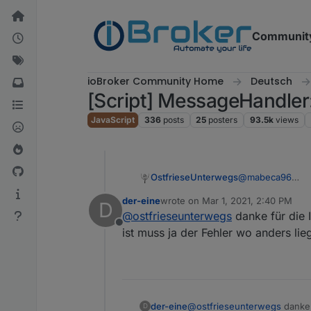
Skip to content
Communit
ioBroker Community Home
Deutsch
[Script] MessageHandler:
JavaScript
336
posts
25
posters
93.5k
views
@
mabeca96
OstfrieseUnterwegs
OK, ich hab was
der-eine
wrote on
Mar 1, 2021, 2:40 PM
D
Im Original steht
last edited by
@
ostfrieseunterwegs
danke für die 
Offline
ist muss ja der Fehler wo anders li
	// like set
    setStateD
IMHO sollte da a
        if ( 
        else 
	// like set
        // TE
der-eine
@
ostfrieseunterwegs
Der Error ist weg
danke 
D
    setStateD