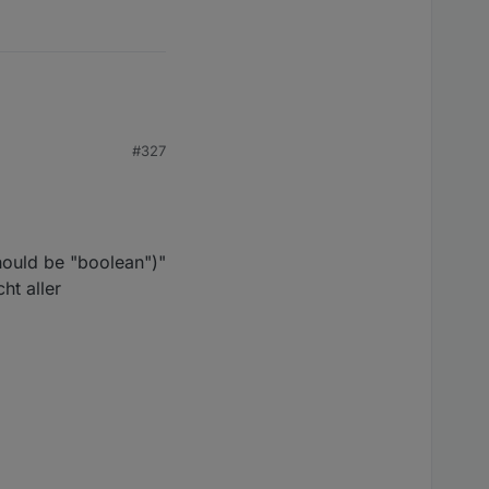
#327
hould be "boolean")"
ht aller