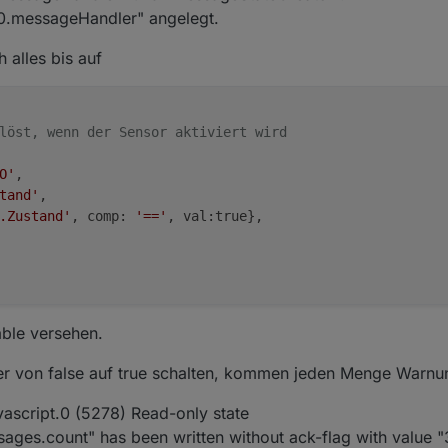
.0.messageHandler" angelegt.
 alles bis auf
löst, wenn der Sensor aktiviert wird
O'
,

tand'
,

.Zustand'
, comp: 
'=='
, val:true},

able versehen.
ker von false auf true schalten, kommen jeden Menge Warnu
vascript.0 (5278) Read-only state
ges.count" has been written without ack-flag with value "