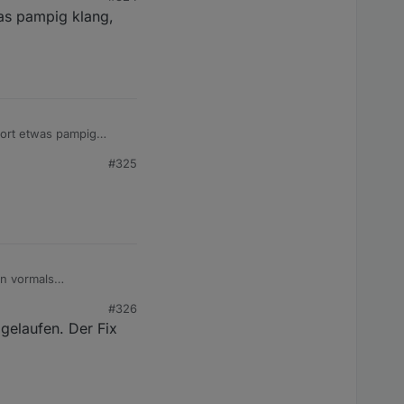
as pampig klang,
wort etwas pampig
#325
tForeignState: Error: The state property
"ack"
#326
 beim Aufruf
gelaufen. Der Fix
n boolean erwartet