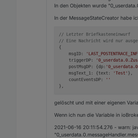
In den Objekten wurde "0_userdata
In der MessageStateCreator habe ich
// Letzter Briefkasteneinwurf
// Eine Nachricht wird nur ausge
{

    msgID: 
'LAST_POSTENTRACE_INF
    triggerDP: 
'0_userdata.0.Zus
    postMsgDP: {dp:
'0_userdata.0
    msgText_1: {text: 
'Test'
},

    countEventsDP: 
''
gelöscht und mit einer eigenen Vari
Wenn ich nun die Variable in ioBro
2021-06-16 20:11:54.276 - warn: ja
"0_userdata.0.messageHandler.messa