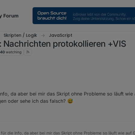
y Forum
Skripten / Logik
JavaScript
 Nachrichten protokollieren +VIS
40
watching
 gefunden.
 in 'MessageHandler' (ca Zeile 1120)
Info, da aber bei mir das Skript ohne Probleme so läuft wie
egen oder sehe ich das falsch? 😅
StateDelayed(), but adds statepath to state_ID and ch
elayed(id,value,delay) {

ber setStateDelayed hin. Ich habe es also ersetzt durch
!this.existState(id) ) this.createState(id,value,undefine
setState( this.STATE_PATH + id, value, delay);

StateDelayed(), but adds statepath to state_ID and ch
MPORARY FIX

. Ich weiss aber noch nicht, ob alles funktioniert.
für die Info, da aber bei mir das Skript ohne Probleme so läuft wie auf 
elayed(id,value,delay) {
