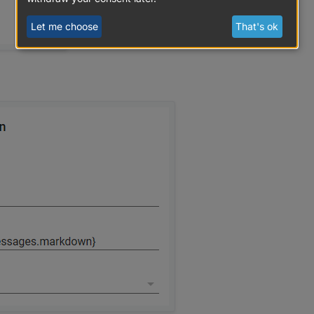
Let me choose
That's ok