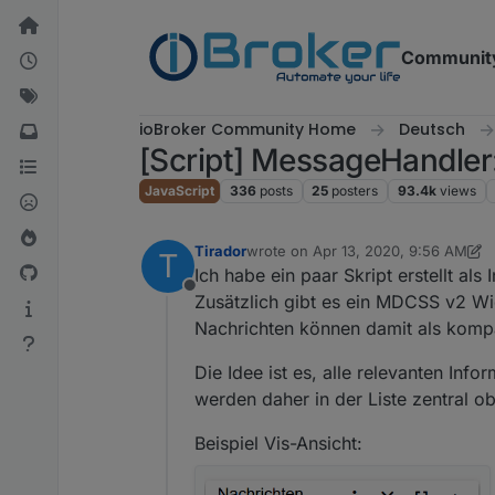
Skip to content
Communit
ioBroker Community Home
Deutsch
[Script] MessageHandler:
JavaScript
336
posts
25
posters
93.4k
views
Tirador
wrote on
Apr 13, 2020, 9:56 AM
T
last edited by Tirador
Mar 21, 2021,
Ich habe ein paar Skript erstellt als
Offline
Zusätzlich gibt es ein MDCSS v2 Wid
Nachrichten können damit als komp
Die Idee ist es, alle relevanten Inf
werden daher in der Liste zentral ob
Beispiel Vis-Ansicht: