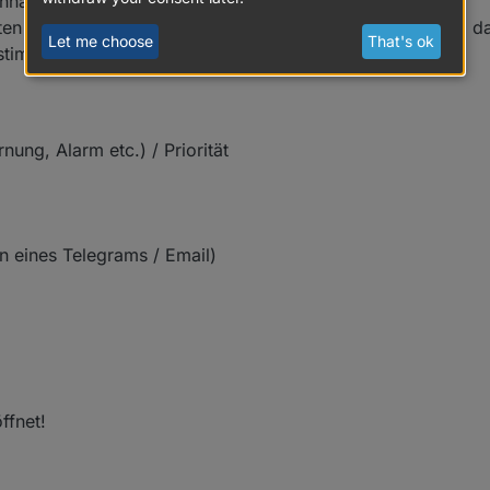
hnachricht
ten werden über eine Konfigurationsstruktur definiert und d
Let me choose
That's ok
stimmt, darunter:
rnung, Alarm etc.) / Priorität
n eines Telegrams / Email)
ffnet!