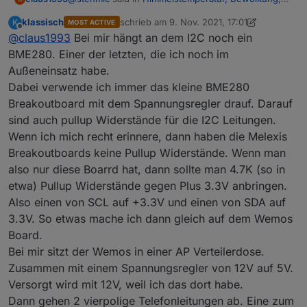
Scheibenvereisung
:
klassisch
schrieb am
9. Nov. 2021, 17:01
K
MOST ACTIVE
zuletzt editiert von klassisch
11. Sept. 2021, 
Offline
@
claus1993
Bei mir hängt an dem I2C noch ein
@
klassisch
Erstmal Danke für deine ausführliche
BME280. Einer der letzten, die ich noch im
Hatte es schon versucht aber leider hat es bei mir
Erklärung.
Außeneinsatz habe.
nicht geklappt. Denke ich werde es noch mal
Bei mir geht ESP Easy problemlos, der Sensor
Dabei verwende ich immer das kleine BME280
angehen...
Hast du den Sensor direkt an den ESP
ist schon im Paket drin.
angeschlossen oder noch irgendwelche
Ich musste lediglich auf "Force Slow I2C
Breakoutboard mit dem Spannungsregler drauf. Darauf
Wiederstände dazwischen geschaltet?
speed" stellen.
sind auch pullup Widerstände für die I2C Leitungen.
Sind an dem ESP noch weitere I2C Sensoren
Wenn ich mich recht erinnere, dann haben die Melexis
angeschlossen?
Breakoutboards keine Pullup Widerstände. Wenn man
also nur diese Boarrd hat, dann sollte man 4.7K (so in
etwa) Pullup Widerstände gegen Plus 3.3V anbringen.
Also einen von SCL auf +3.3V und einen von SDA auf
3.3V. So etwas mache ich dann gleich auf dem Wemos
Board.
Bei mir sitzt der Wemos in einer AP Verteilerdose.
Zusammen mit einem Spannungsregler von 12V auf 5V.
Ich muss meinen Aufstellort noch optimieren.
Versorgt wird mit 12V, weil ich das dort habe.
Aktuell ist der Sensor genau gegen Himmel
Dann gehen 2 vierpolige Telefonleitungen ab. Eine zum
ausgerichtet, doch leider verfälscht dann das