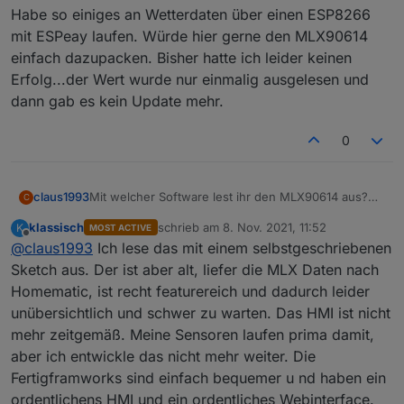
Habe so einiges an Wetterdaten über einen ESP8266
mit ESPeay laufen. Würde hier gerne den MLX90614
einfach dazupacken. Bisher hatte ich leider keinen
Erfolg...der Wert wurde nur einmalig ausgelesen und
dann gab es kein Update mehr.
0
Mit welcher Software lest ihr den MLX90614 aus?
claus1993
C
Hat das jemand mit ESPeasy hinbekommen?
klassisch
schrieb am
8. Nov. 2021, 11:52
K
MOST ACTIVE
Habe so einiges an Wetterdaten über einen
zuletzt editiert von
Offline
@
claus1993
Ich lese das mit einem selbstgeschriebenen
ESP8266 mit ESPeay laufen. Würde hier gerne den
MLX90614 einfach dazupacken. Bisher hatte ich
Sketch aus. Der ist aber alt, liefer die MLX Daten nach
leider keinen Erfolg...der Wert wurde nur einmalig
Homematic, ist recht featurereich und dadurch leider
ausgelesen und dann gab es kein Update mehr.
unübersichtlich und schwer zu warten. Das HMI ist nicht
mehr zeitgemäß. Meine Sensoren laufen prima damit,
aber ich entwickle das nicht mehr weiter. Die
Fertigframworks sind einfach bequemer u nd haben ein
ordentlichens HMI und ein ordentliches Webinterface.