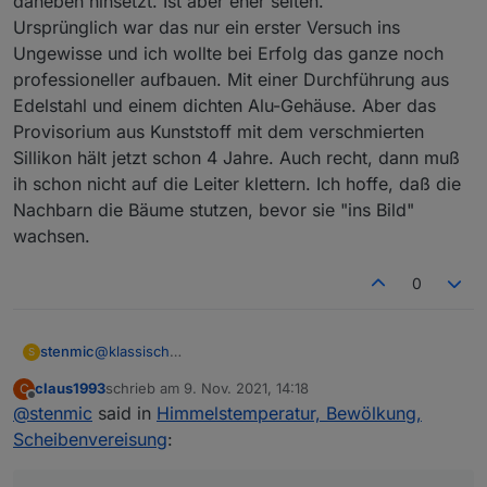
daneben hinsetzt. Ist aber eher selten.
Ursprünglich war das nur ein erster Versuch ins
Ungewisse und ich wollte bei Erfolg das ganze noch
professioneller aufbauen. Mit einer Durchführung aus
Edelstahl und einem dichten Alu-Gehäuse. Aber das
Provisorium aus Kunststoff mit dem verschmierten
Sillikon hält jetzt schon 4 Jahre. Auch recht, dann muß
ih schon nicht auf die Leiter klettern. Ich hoffe, daß die
Nachbarn die Bäume stutzen, bevor sie "ins Bild"
wachsen.
0
@
klassisch
stenmic
S
Erstmal Danke für deine ausführliche Erklärung.
claus1993
schrieb am
9. Nov. 2021, 14:18
C
Bei mir geht ESP Easy problemlos, der Sensor ist
zuletzt editiert von
Offline
@
stenmic
said in
Himmelstemperatur, Bewölkung,
schon im Paket drin.
Ich musste lediglich auf "Force Slow I2C speed"
Scheibenvereisung
:
stellen.