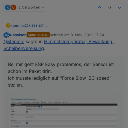
K
C
2 Antworten
0
@
klassisch
stenmic
S
Erstmal Danke für deine ausführliche Erklärung.
klassisch
schrieb am
8. Nov. 2021, 17:54
K
MOST ACTIVE
Bei mir geht ESP Easy problemlos, der Sensor ist
zuletzt editiert von
Offline
@
stenmic
sagte in
Himmelstemperatur, Bewölkung,
schon im Paket drin.
Ich musste lediglich auf "Force Slow I2C speed"
Scheibenvereisung
:
stellen.
Bei mir geht ESP Easy problemlos, der Sensor ist
schon im Paket drin.
Ich musste lediglich auf "Force Slow I2C speed"
stellen.
Ich muss meinen Aufstellort noch optimieren. Aktuell
ist der Sensor genau gegen Himmel ausgerichtet,
doch leider verfälscht dann das Regenwasser
(welches auf dem Sensor verbleibt) die Temperatur.
Ich werde ihn jetzt doch leicht schräg anbringen,