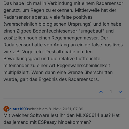
Das habe ich mal in Verbindung mit einem Radarsensor
genutzt, um Regen zu erkennen. Mittlerweile hat der
Radarsensor aber zu viele false positives
(wahrscheinlich biologischen Ursprungs) und ich habe
einen Zigbee Bodenfeuchtesensor "umgebaut" und
zusätzlich noch einen Regenmengenmesser. Der
Radarsensor hatte von Anfang an einige false positives
wie z.B. Vögel etc. Deshalb habe ich den
Bewölkungsgrad und die relative Luftfeuchte
miteinander zu einer Art Regenwahrscheinlichkeit
multipliziert. Wenn dann eine Grenze überschritten
wurde, galt das Ergebnis des Radarsensors.
1
claus1993
schrieb am
8. Nov. 2021, 07:39
C
zuletzt editiert von
Offline
Mit welcher Software lest ihr den MLX90614 aus? Hat
das jemand mit ESPeasy hinbekommen?