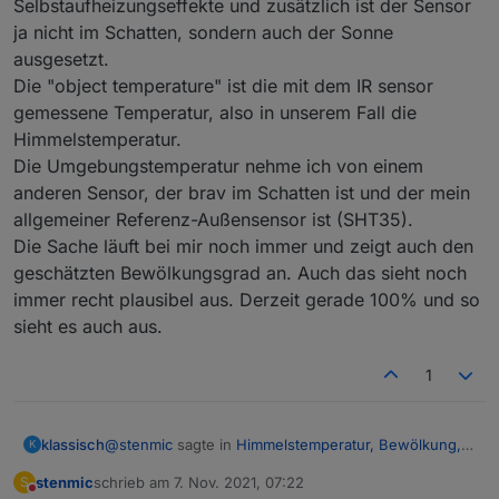
Selbstaufheizungseffekte und zusätzlich ist der Sensor
verschmiert. Schön ist wirklich anders
aber ich
ja nicht im Schatten, sondern auch der Sonne
mußte die Dose nach dem Anschließen auf der zu
kurzen Leiter stehend blind abdichten. Dachte offen
ausgesetzt.
gestanden nicht, daß das so lange hält. Eine schöne
Die "object temperature" ist die mit dem IR sensor
Edelstahldurchführung liegt schon seit >2 Jahren
gemessene Temperatur, also in unserem Fall die
bereit. Aber so lange es funktioniert, bleibt es. Die
Himmelstemperatur.
sondern auch ganze Regenperioden
Vögel auf den Dach wird es nicht stören.
Etwas mehr zur Theorie der Himmelstemperatur und
Die Umgebungstemperatur nehme ich von einem
der virtuellen Himmelstemperatur sowie die
anderen Sensor, der brav im Schatten ist und der mein
Ableitung der Formel
allgemeiner Referenz-Außensensor ist (SHT35).
Cloudage = 1 - (T_amb - T_sky)/20
Die Sache läuft bei mir noch immer und zeigt auch den
zur Berechnung des Gesamtbedeckungsgrades
(Bewölkung) habe ich ebenfalls im
HM-Forum
geschätzten Bewölkungsgrad an. Auch das sieht noch
beschrieben.
immer recht plausibel aus. Derzeit gerade 100% und so
Bitte beachten: Ich bin kein Meteorologe und habe
sieht es auch aus.
mir das einfach zusammengelesen, eine vereinfachte
Berechnung durchgeführt, implementiert, beobachtet
und plausibilisiert. Wenn sich jemand damit besser
1
auskennt, bitte um Input, ich lerne gerne dazu.
@
stenmic
sagte in
Himmelstemperatur, Bewölkung,
klassisch
K
Scheibenvereisung
:
stenmic
schrieb am
7. Nov. 2021, 07:22
S
zuletzt editiert von
Nicht stören