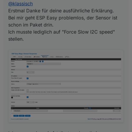
@
klassisch
Erstmal Danke für deine ausführliche Erklärung.
Bei mir geht ESP Easy problemlos, der Sensor ist
schon im Paket drin.
Ich musste lediglich auf "Force Slow I2C speed"
stellen.
Ich muss meinen Aufstellort noch optimieren. Aktuell
ist der Sensor genau gegen Himmel ausgerichtet,
doch leider verfälscht dann das Regenwasser
(welches auf dem Sensor verbleibt) die Temperatur.
Ich werde ihn jetzt doch leicht schräg anbringen,
damit es ablaufen kann.