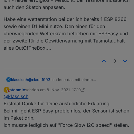
auch den Sketch anpassen.
Habe eine wetterstation bei der ich bereits 1 ESP 8266
sowie einen D1 Mini nutze. Den einen für den
überwiegenden Wetterkram betrieben mit ESPEasy und
der zweite für die Gewitterwarnung mit Tasmota...halt
alles OutOfTheBox....
0
@
claus1993
Ich lese das mit einem
klassisch
K
selbstgeschriebenen Sketch aus. Der ist aber alt,
stenmic
schrieb am
8. Nov. 2021, 17:10
S
liefer die MLX Daten nach Homematic, ist recht
ESPHome scheint das noch nicht offiziell integriert zu
zuletzt editiert von stenmic
11. Aug. 2021, 18:14
Nicht stören
@
klassisch
featurereich und dadurch leider unübersichtlich und
haben. Es gibt einige Implementierungen durch
schwer zu warten. Das HMI ist nicht mehr zeitgemäß.
Zufügen von Libs,
Beispiele
,
Beispiel 2
,
Beispiel 3
Erstmal Danke für deine ausführliche Erklärung.
Meine Sensoren laufen prima damit, aber ich
Bei mir geht ESP Easy problemlos, der Sensor ist schon
entwickle das nicht mehr weiter. Die Fertigframworks
im Paket drin.
sind einfach bequemer u nd haben ein ordentlichens
Ich musste lediglich auf "Force Slow I2C speed" stellen.
HMI und ein ordentliches Webinterface.
Beim MLX90614 haben die Fertigframworks aber alle