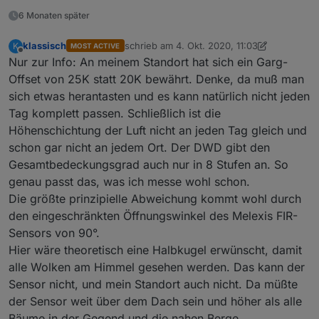
6 Monaten später
klassisch
schrieb am
4. Okt. 2020, 11:03
K
MOST ACTIVE
zuletzt editiert von klassisch
10. Apr. 2020, 
Offline
Nur zur Info: An meinem Standort hat sich ein Garg-
Offset von 25K statt 20K bewährt. Denke, da muß man
sich etwas herantasten und es kann natürlich nicht jeden
Tag komplett passen. Schließlich ist die
Höhenschichtung der Luft nicht an jeden Tag gleich und
schon gar nicht an jedem Ort. Der DWD gibt den
Gesamtbedeckungsgrad auch nur in 8 Stufen an. So
genau passt das, was ich messe wohl schon.
Die größte prinzipielle Abweichung kommt wohl durch
den eingeschränkten Öffnungswinkel des Melexis FIR-
Sensors von 90°.
Hier wäre theoretisch eine Halbkugel erwünscht, damit
alle Wolken am Himmel gesehen werden. Das kann der
Sensor nicht, und mein Standort auch nicht. Da müßte
der Sensor weit über dem Dach sein und höher als alle
Bäume in der Gegend und die nahen Berge.