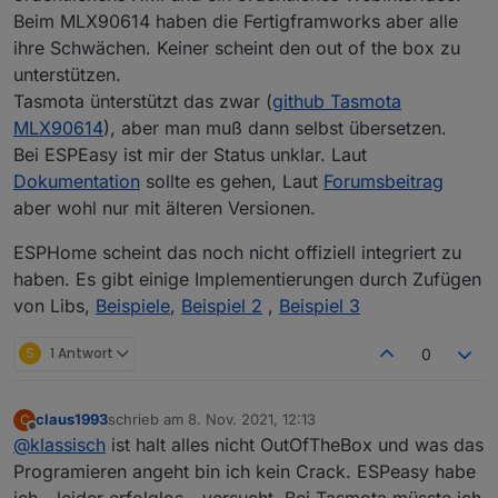
Beim MLX90614 haben die Fertigframworks aber alle
ihre Schwächen. Keiner scheint den out of the box zu
unterstützen.
Tasmota ünterstützt das zwar (
github Tasmota
MLX90614
), aber man muß dann selbst übersetzen.
Bei ESPEasy ist mir der Status unklar. Laut
Dokumentation
sollte es gehen, Laut
Forumsbeitrag
aber wohl nur mit älteren Versionen.
ESPHome scheint das noch nicht offiziell integriert zu
haben. Es gibt einige Implementierungen durch Zufügen
von Libs,
Beispiele
,
Beispiel 2
,
Beispiel 3
S
1 Antwort
0
claus1993
schrieb am
8. Nov. 2021, 12:13
C
zuletzt editiert von
Offline
@
klassisch
ist halt alles nicht OutOfTheBox und was das
Programieren angeht bin ich kein Crack. ESPeasy habe
ich - leider erfolglos - versucht. Bei Tasmota müsste ich