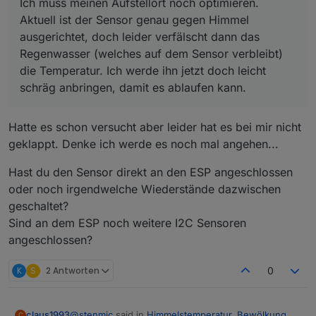
Ich muss meinen Aufstellort noch optimieren.
Aktuell ist der Sensor genau gegen Himmel
ausgerichtet, doch leider verfälscht dann das
Regenwasser (welches auf dem Sensor verbleibt)
die Temperatur. Ich werde ihn jetzt doch leicht
schräg anbringen, damit es ablaufen kann.
Hatte es schon versucht aber leider hat es bei mir nicht
geklappt. Denke ich werde es noch mal angehen...
Hast du den Sensor direkt an den ESP angeschlossen
oder noch irgendwelche Wiederstände dazwischen
geschaltet?
Sind an dem ESP noch weitere I2C Sensoren
angeschlossen?
K
S
2 Antworten
0
@
stenmic
said in
Himmelstemperatur, Bewölkung,
claus1993
C