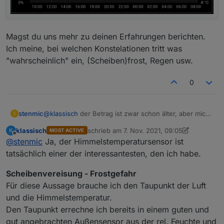
Magst du uns mehr zu deinen Erfahrungen berichten.
Ich meine, bei welchen Konstelationen tritt was
"wahrscheinlich" ein, (Scheiben)frost, Regen usw.
0
@
klassisch
der Betrag ist zwar schon älter, aber mich
stenmic
S
hat es gepackt :)
klassisch
schrieb am
7. Nov. 2021, 09:05
K
MOST ACTIVE
Der Sensor ist montiert und liefert schon mal Werte.
zuletzt editiert von klassisch
11. Juli 2021, 10
Offline
@
stenmic
Ja, der Himmelstemperatursensor ist
tatsächlich einer der interessantesten, den ich habe.
Scheibenvereisung - Frostgefahr
Für diese Aussage brauche ich den Taupunkt der Luft
und die Himmelstemperatur.
Den Taupunkt errechne ich bereits in einem guten und
gut angebrachten Außensensor aus der rel. Feuchte und