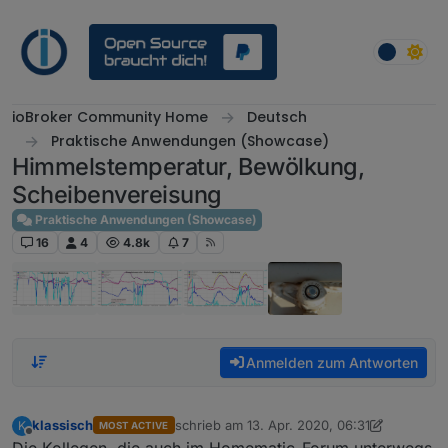
Weiter zum Inhalt
ioBroker Community Home
Deutsch
Praktische Anwendungen (Showcase)
Himmelstemperatur, Bewölkung,
Scheibenvereisung
Praktische Anwendungen (Showcase)
16
4
4.8k
7
Anmelden zum Antworten
klassisch
schrieb am
13. Apr. 2020, 06:31
K
MOST ACTIVE
zuletzt editiert von klassisch
Offline
Die Kollegen, die auch im Homematic-Forum unterwegs