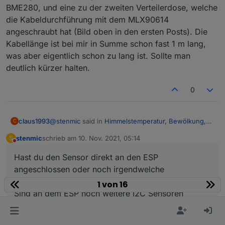
Regenwasser (welches auf dem Sensor
BME280, und eine zu der zweiten Verteilerdose, welche
verbleibt) die Temperatur. Ich werde ihn jetzt
die Kabeldurchführung mit dem MLX90614
doch leicht schräg anbringen, damit es
angeschraubt hat (Bild oben in den ersten Posts). Die
ablaufen kann.
Kabellänge ist bei mir in Summe schon fast 1 m lang,
was aber eigentlich schon zu lang ist. Sollte man
deutlich kürzer halten.
0
@
stenmic
said in
Himmelstemperatur, Bewölkung,
claus1993
C
Scheibenvereisung
:
stenmic
schrieb am
10. Nov. 2021, 05:14
S
zuletzt editiert von
Nicht stören
@
klassisch
Hast du den Sensor direkt an den ESP
Erstmal Danke für deine ausführliche
Hatte es schon versucht aber leider hat es bei mir
Erklärung.
angeschlossen oder noch irgendwelche
nicht geklappt. Denke ich werde es noch mal
Bei mir geht ESP Easy problemlos, der Sensor
Wiederstände dazwischen geschaltet?
1 von 16
angehen...
Hast du den Sensor direkt an den ESP
ist schon im Paket drin.
Sind an dem ESP noch weitere I2C Sensoren
angeschlossen oder noch irgendwelche
Ich musste lediglich auf "Force Slow I2C
Wiederstände dazwischen geschaltet?
angeschlossen?
speed" stellen.
Sind an dem ESP noch weitere I2C Sensoren
angeschlossen?