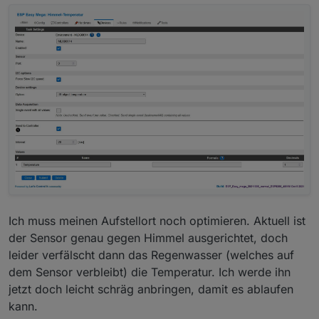
ihre Schwächen. Keiner scheint den out of the box
zu unterstützen.
Tasmota ünterstützt das zwar (
github Tasmota
MLX90614
), aber man muß dann selbst übersetzen.
Bei ESPEasy ist mir der Status unklar. Laut
Dokumentation
sollte es gehen, Laut
Forumsbeitrag
aber wohl nur mit älteren Versionen.
Ich muss meinen Aufstellort noch optimieren. Aktuell ist
der Sensor genau gegen Himmel ausgerichtet, doch
leider verfälscht dann das Regenwasser (welches auf
dem Sensor verbleibt) die Temperatur. Ich werde ihn
jetzt doch leicht schräg anbringen, damit es ablaufen
kann.