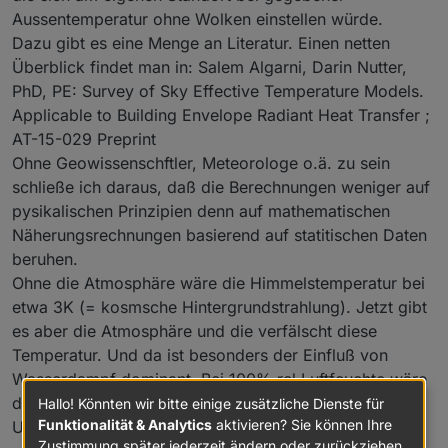
Aussentemperatur ohne Wolken einstellen würde.
Dazu gibt es eine Menge an Literatur. Einen netten
Überblick findet man in: Salem Algarni, Darin Nutter,
PhD, PE: Survey of Sky Effective Temperature Models.
Applicable to Building Envelope Radiant Heat Transfer ;
AT-15-029 Preprint
Ohne Geowissenschftler, Meteorologe o.ä. zu sein
schließe ich daraus, daß die Berechnungen weniger auf
pysikalischen Prinzipien denn auf mathematischen
Näherungsrechnungen basierend auf statitischen Daten
beruhen.
Ohne die Atmosphäre wäre die Himmelstemperatur bei
etwa 3K (= kosmsche Hintergrundstrahlung). Jetzt gibt
es aber die Atmosphäre und die verfälscht diese
Temperatur. Und da ist besonders der Einfluß von
Wasserdampf dominant. Bei 100% rel Luftfeuchte wäre
die Himmelstemperatur gleich der
Hallo! Könnten wir bitte einige zusätzliche Dienste für
Funktionalität & Analytics
aktivieren? Sie können Ihre
Umgebungstemperatur. Damit haben wir schon mal
Zustimmung später jederzeit ändern oder zurückziehen.