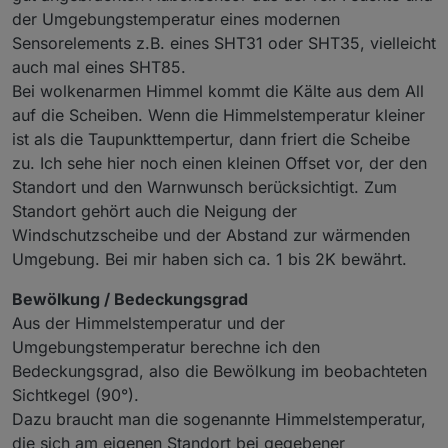
der Umgebungstemperatur eines modernen
Sensorelements z.B. eines SHT31 oder SHT35, vielleicht
auch mal eines SHT85.
Bei wolkenarmen Himmel kommt die Kälte aus dem All
auf die Scheiben. Wenn die Himmelstemperatur kleiner
ist als die Taupunkttempertur, dann friert die Scheibe
Magst du uns mehr zu deinen Erfahrungen berichten.
zu. Ich sehe hier noch einen kleinen Offset vor, der den
Ich meine, bei welchen Konstelationen tritt was
Standort und den Warnwunsch berücksichtigt. Zum
"wahrscheinlich" ein, (Scheiben)frost, Regen usw.
Standort gehört auch die Neigung der
Windschutzscheibe und der Abstand zur wärmenden
Umgebung. Bei mir haben sich ca. 1 bis 2K bewährt.
Bewölkung / Bedeckungsgrad
Aus der Himmelstemperatur und der
Umgebungstemperatur berechne ich den
Bedeckungsgrad, also die Bewölkung im beobachteten
Sichtkegel (90°).
Dazu braucht man die sogenannte Himmelstemperatur,
die sich am eigenen Standort bei gegebener