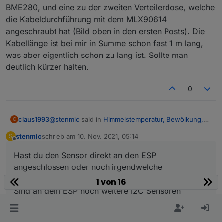
Regenwasser (welches auf dem Sensor
BME280, und eine zu der zweiten Verteilerdose, welche
verbleibt) die Temperatur. Ich werde ihn jetzt
die Kabeldurchführung mit dem MLX90614
doch leicht schräg anbringen, damit es
angeschraubt hat (Bild oben in den ersten Posts). Die
ablaufen kann.
Kabellänge ist bei mir in Summe schon fast 1 m lang,
was aber eigentlich schon zu lang ist. Sollte man
deutlich kürzer halten.
0
@
stenmic
said in
Himmelstemperatur, Bewölkung,
claus1993
C
Scheibenvereisung
:
stenmic
schrieb am
10. Nov. 2021, 05:14
S
zuletzt editiert von
Offline
@
klassisch
Hast du den Sensor direkt an den ESP
Erstmal Danke für deine ausführliche
Hatte es schon versucht aber leider hat es bei mir
Erklärung.
angeschlossen oder noch irgendwelche
nicht geklappt. Denke ich werde es noch mal
Bei mir geht ESP Easy problemlos, der Sensor
Wiederstände dazwischen geschaltet?
1 von 16
angehen...
Hast du den Sensor direkt an den ESP
ist schon im Paket drin.
Sind an dem ESP noch weitere I2C Sensoren
angeschlossen oder noch irgendwelche
Ich musste lediglich auf "Force Slow I2C
Wiederstände dazwischen geschaltet?
angeschlossen?
speed" stellen.
Sind an dem ESP noch weitere I2C Sensoren
angeschlossen?