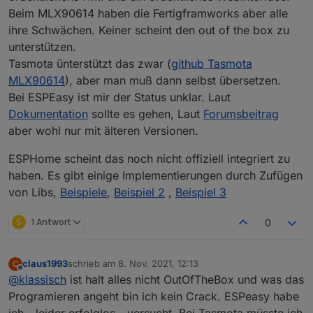
Beim MLX90614 haben die Fertigframworks aber alle
ihre Schwächen. Keiner scheint den out of the box zu
unterstützen.
Tasmota ünterstützt das zwar (
github Tasmota
MLX90614
), aber man muß dann selbst übersetzen.
Bei ESPEasy ist mir der Status unklar. Laut
Dokumentation
sollte es gehen, Laut
Forumsbeitrag
aber wohl nur mit älteren Versionen.
ESPHome scheint das noch nicht offiziell integriert zu
haben. Es gibt einige Implementierungen durch Zufügen
von Libs,
Beispiele
,
Beispiel 2
,
Beispiel 3
S
1 Antwort
0
claus1993
schrieb am
8. Nov. 2021, 12:13
C
zuletzt editiert von
Offline
@
klassisch
ist halt alles nicht OutOfTheBox und was das
Programieren angeht bin ich kein Crack. ESPeasy habe
ich - leider erfolglos - versucht. Bei Tasmota müsste ich