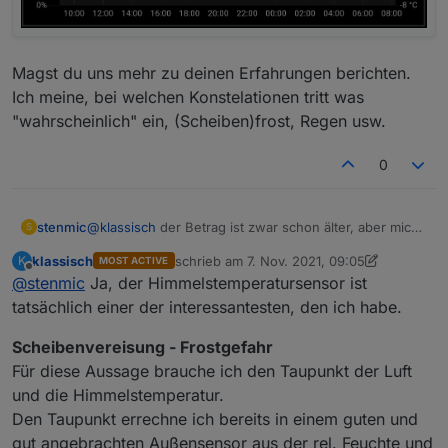
Magst du uns mehr zu deinen Erfahrungen berichten.
Ich meine, bei welchen Konstelationen tritt was
"wahrscheinlich" ein, (Scheiben)frost, Regen usw.
0
@
klassisch
der Betrag ist zwar schon älter, aber mich
stenmic
S
hat es gepackt :)
klassisch
schrieb am
7. Nov. 2021, 09:05
K
MOST ACTIVE
Der Sensor ist montiert und liefert schon mal Werte.
zuletzt editiert von klassisch
11. Juli 2021, 10
Offline
@
stenmic
Ja, der Himmelstemperatursensor ist
tatsächlich einer der interessantesten, den ich habe.
Scheibenvereisung - Frostgefahr
Für diese Aussage brauche ich den Taupunkt der Luft
und die Himmelstemperatur.
Den Taupunkt errechne ich bereits in einem guten und
gut angebrachten Außensensor aus der rel. Feuchte und