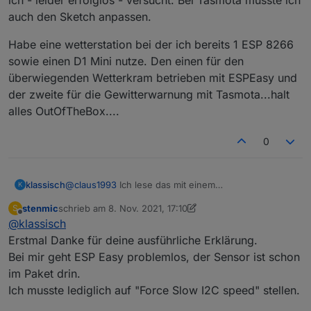
auch den Sketch anpassen.
Habe eine wetterstation bei der ich bereits 1 ESP 8266
sowie einen D1 Mini nutze. Den einen für den
überwiegenden Wetterkram betrieben mit ESPEasy und
der zweite für die Gewitterwarnung mit Tasmota...halt
alles OutOfTheBox....
0
@
claus1993
Ich lese das mit einem
klassisch
K
selbstgeschriebenen Sketch aus. Der ist aber alt,
stenmic
schrieb am
8. Nov. 2021, 17:10
S
liefer die MLX Daten nach Homematic, ist recht
ESPHome scheint das noch nicht offiziell integriert zu
zuletzt editiert von stenmic
11. Aug. 2021, 18:14
Offline
@
klassisch
featurereich und dadurch leider unübersichtlich und
haben. Es gibt einige Implementierungen durch
schwer zu warten. Das HMI ist nicht mehr zeitgemäß.
Zufügen von Libs,
Beispiele
,
Beispiel 2
,
Beispiel 3
Erstmal Danke für deine ausführliche Erklärung.
Meine Sensoren laufen prima damit, aber ich
Bei mir geht ESP Easy problemlos, der Sensor ist schon
entwickle das nicht mehr weiter. Die Fertigframworks
im Paket drin.
sind einfach bequemer u nd haben ein ordentlichens
Ich musste lediglich auf "Force Slow I2C speed" stellen.
HMI und ein ordentliches Webinterface.
Beim MLX90614 haben die Fertigframworks aber alle