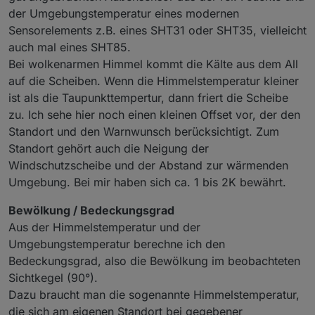
der Umgebungstemperatur eines modernen
Sensorelements z.B. eines SHT31 oder SHT35, vielleicht
auch mal eines SHT85.
Bei wolkenarmen Himmel kommt die Kälte aus dem All
auf die Scheiben. Wenn die Himmelstemperatur kleiner
ist als die Taupunkttempertur, dann friert die Scheibe
Magst du uns mehr zu deinen Erfahrungen berichten.
zu. Ich sehe hier noch einen kleinen Offset vor, der den
Ich meine, bei welchen Konstelationen tritt was
Standort und den Warnwunsch berücksichtigt. Zum
"wahrscheinlich" ein, (Scheiben)frost, Regen usw.
Standort gehört auch die Neigung der
Windschutzscheibe und der Abstand zur wärmenden
Umgebung. Bei mir haben sich ca. 1 bis 2K bewährt.
Bewölkung / Bedeckungsgrad
Aus der Himmelstemperatur und der
Umgebungstemperatur berechne ich den
Bedeckungsgrad, also die Bewölkung im beobachteten
Sichtkegel (90°).
Dazu braucht man die sogenannte Himmelstemperatur,
die sich am eigenen Standort bei gegebener