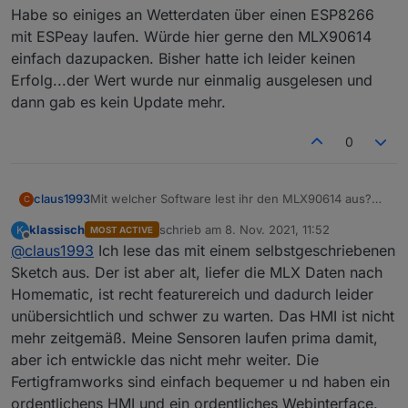
Habe so einiges an Wetterdaten über einen ESP8266
mit ESPeay laufen. Würde hier gerne den MLX90614
einfach dazupacken. Bisher hatte ich leider keinen
Erfolg...der Wert wurde nur einmalig ausgelesen und
dann gab es kein Update mehr.
0
Mit welcher Software lest ihr den MLX90614 aus?
claus1993
C
Hat das jemand mit ESPeasy hinbekommen?
klassisch
schrieb am
8. Nov. 2021, 11:52
K
MOST ACTIVE
Habe so einiges an Wetterdaten über einen
zuletzt editiert von
Offline
@
claus1993
Ich lese das mit einem selbstgeschriebenen
ESP8266 mit ESPeay laufen. Würde hier gerne den
MLX90614 einfach dazupacken. Bisher hatte ich
Sketch aus. Der ist aber alt, liefer die MLX Daten nach
leider keinen Erfolg...der Wert wurde nur einmalig
Homematic, ist recht featurereich und dadurch leider
ausgelesen und dann gab es kein Update mehr.
unübersichtlich und schwer zu warten. Das HMI ist nicht
mehr zeitgemäß. Meine Sensoren laufen prima damit,
aber ich entwickle das nicht mehr weiter. Die
Fertigframworks sind einfach bequemer u nd haben ein
ordentlichens HMI und ein ordentliches Webinterface.