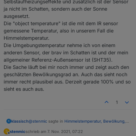
Selbstaufheizungseffekte und zusätzlich ist der Sensor
verschmiert. Schön ist wirklich anders
aber ich
ja nicht im Schatten, sondern auch der Sonne
mußte die Dose nach dem Anschließen auf der zu
kurzen Leiter stehend blind abdichten. Dachte offen
ausgesetzt.
gestanden nicht, daß das so lange hält. Eine schöne
Die "object temperature" ist die mit dem IR sensor
Edelstahldurchführung liegt schon seit >2 Jahren
gemessene Temperatur, also in unserem Fall die
bereit. Aber so lange es funktioniert, bleibt es. Die
Himmelstemperatur.
sondern auch ganze Regenperioden
Vögel auf den Dach wird es nicht stören.
Etwas mehr zur Theorie der Himmelstemperatur und
Die Umgebungstemperatur nehme ich von einem
der virtuellen Himmelstemperatur sowie die
anderen Sensor, der brav im Schatten ist und der mein
Ableitung der Formel
allgemeiner Referenz-Außensensor ist (SHT35).
Cloudage = 1 - (T_amb - T_sky)/20
Die Sache läuft bei mir noch immer und zeigt auch den
zur Berechnung des Gesamtbedeckungsgrades
(Bewölkung) habe ich ebenfalls im
HM-Forum
geschätzten Bewölkungsgrad an. Auch das sieht noch
beschrieben.
immer recht plausibel aus. Derzeit gerade 100% und so
Bitte beachten: Ich bin kein Meteorologe und habe
sieht es auch aus.
mir das einfach zusammengelesen, eine vereinfachte
Berechnung durchgeführt, implementiert, beobachtet
und plausibilisiert. Wenn sich jemand damit besser
1
auskennt, bitte um Input, ich lerne gerne dazu.
@
stenmic
sagte in
Himmelstemperatur, Bewölkung,
klassisch
K
Scheibenvereisung
:
stenmic
schrieb am
7. Nov. 2021, 07:22
S
zuletzt editiert von
Offline