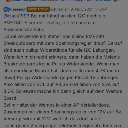
Scheibenvereisung
:
klassisch
schrieb am
9. Nov. 2021, 17:01
K
MOST ACTIVE
zuletzt editiert von klassisch
11. Sept. 2021, 
Offline
@
claus1993
Bei mir hängt an dem I2C noch ein
@
klassisch
Erstmal Danke für deine ausführliche
BME280. Einer der letzten, die ich noch im
Hatte es schon versucht aber leider hat es bei mir
Erklärung.
Außeneinsatz habe.
nicht geklappt. Denke ich werde es noch mal
Bei mir geht ESP Easy problemlos, der Sensor
Dabei verwende ich immer das kleine BME280
angehen...
Hast du den Sensor direkt an den ESP
ist schon im Paket drin.
angeschlossen oder noch irgendwelche
Ich musste lediglich auf "Force Slow I2C
Breakoutboard mit dem Spannungsregler drauf. Darauf
Wiederstände dazwischen geschaltet?
speed" stellen.
sind auch pullup Widerstände für die I2C Leitungen.
Sind an dem ESP noch weitere I2C Sensoren
Wenn ich mich recht erinnere, dann haben die Melexis
angeschlossen?
Breakoutboards keine Pullup Widerstände. Wenn man
also nur diese Boarrd hat, dann sollte man 4.7K (so in
etwa) Pullup Widerstände gegen Plus 3.3V anbringen.
Also einen von SCL auf +3.3V und einen von SDA auf
3.3V. So etwas mache ich dann gleich auf dem Wemos
Board.
Bei mir sitzt der Wemos in einer AP Verteilerdose.
Zusammen mit einem Spannungsregler von 12V auf 5V.
Ich muss meinen Aufstellort noch optimieren.
Versorgt wird mit 12V, weil ich das dort habe.
Aktuell ist der Sensor genau gegen Himmel
Dann gehen 2 vierpolige Telefonleitungen ab. Eine zum
ausgerichtet, doch leider verfälscht dann das