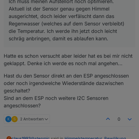
Ich muss meinen Aufstellort noch optimieren.
Aktuell ist der Sensor genau gegen Himmel
ausgerichtet, doch leider verfälscht dann das
Regenwasser (welches auf dem Sensor verbleibt)
die Temperatur. Ich werde ihn jetzt doch leicht
schräg anbringen, damit es ablaufen kann.
Hatte es schon versucht aber leider hat es bei mir nicht
geklappt. Denke ich werde es noch mal angehen...
Hast du den Sensor direkt an den ESP angeschlossen
oder noch irgendwelche Wiederstände dazwischen
geschaltet?
Sind an dem ESP noch weitere I2C Sensoren
angeschlossen?
K
S
2 Antworten
0
@
stenmic
said in
Himmelstemperatur, Bewölkung,
claus1993
C