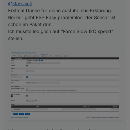
@
klassisch
Erstmal Danke für deine ausführliche Erklärung.
Bei mir geht ESP Easy problemlos, der Sensor ist
schon im Paket drin.
Ich musste lediglich auf "Force Slow I2C speed"
stellen.
Ich muss meinen Aufstellort noch optimieren. Aktuell
ist der Sensor genau gegen Himmel ausgerichtet,
doch leider verfälscht dann das Regenwasser
(welches auf dem Sensor verbleibt) die Temperatur.
Ich werde ihn jetzt doch leicht schräg anbringen,
damit es ablaufen kann.