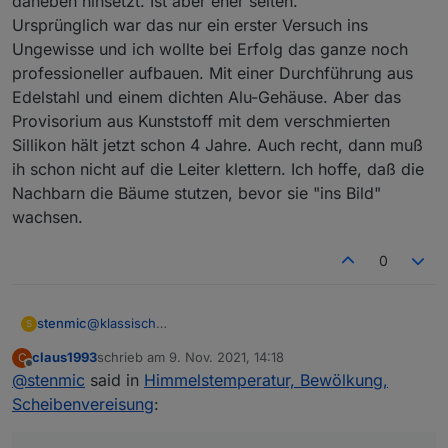
daneben hinsetzt. Ist aber eher selten.
Ursprünglich war das nur ein erster Versuch ins
Ungewisse und ich wollte bei Erfolg das ganze noch
professioneller aufbauen. Mit einer Durchführung aus
Edelstahl und einem dichten Alu-Gehäuse. Aber das
Provisorium aus Kunststoff mit dem verschmierten
Sillikon hält jetzt schon 4 Jahre. Auch recht, dann muß
ih schon nicht auf die Leiter klettern. Ich hoffe, daß die
Nachbarn die Bäume stutzen, bevor sie "ins Bild"
wachsen.
0
@
klassisch
stenmic
S
Erstmal Danke für deine ausführliche Erklärung.
claus1993
schrieb am
9. Nov. 2021, 14:18
C
Bei mir geht ESP Easy problemlos, der Sensor ist
zuletzt editiert von
Offline
@
stenmic
said in
Himmelstemperatur, Bewölkung,
schon im Paket drin.
Ich musste lediglich auf "Force Slow I2C speed"
Scheibenvereisung
:
stellen.