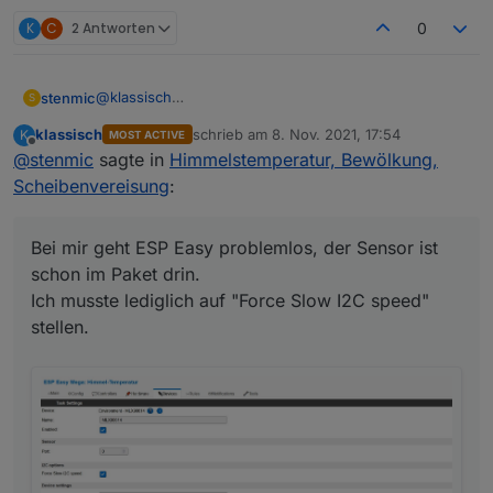
K
C
2 Antworten
0
@
klassisch
stenmic
S
Erstmal Danke für deine ausführliche Erklärung.
klassisch
schrieb am
8. Nov. 2021, 17:54
K
MOST ACTIVE
Bei mir geht ESP Easy problemlos, der Sensor ist
zuletzt editiert von
Offline
@
stenmic
sagte in
Himmelstemperatur, Bewölkung,
schon im Paket drin.
Ich musste lediglich auf "Force Slow I2C speed"
Scheibenvereisung
:
stellen.
Bei mir geht ESP Easy problemlos, der Sensor ist
schon im Paket drin.
Ich musste lediglich auf "Force Slow I2C speed"
stellen.
Ich muss meinen Aufstellort noch optimieren. Aktuell
ist der Sensor genau gegen Himmel ausgerichtet,
doch leider verfälscht dann das Regenwasser
(welches auf dem Sensor verbleibt) die Temperatur.
Ich werde ihn jetzt doch leicht schräg anbringen,