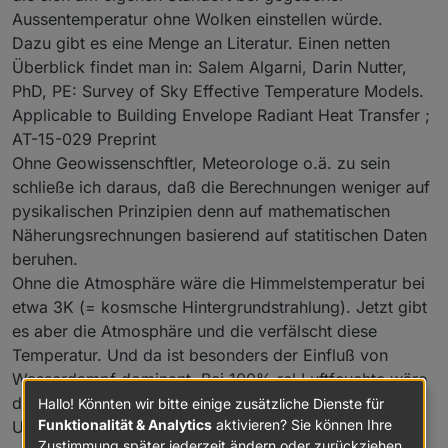
Aussentemperatur ohne Wolken einstellen würde.
Dazu gibt es eine Menge an Literatur. Einen netten
Überblick findet man in: Salem Algarni, Darin Nutter,
PhD, PE: Survey of Sky Effective Temperature Models.
Applicable to Building Envelope Radiant Heat Transfer ;
AT-15-029 Preprint
Ohne Geowissenschftler, Meteorologe o.ä. zu sein
schließe ich daraus, daß die Berechnungen weniger auf
pysikalischen Prinzipien denn auf mathematischen
Näherungsrechnungen basierend auf statitischen Daten
beruhen.
Ohne die Atmosphäre wäre die Himmelstemperatur bei
etwa 3K (= kosmsche Hintergrundstrahlung). Jetzt gibt
es aber die Atmosphäre und die verfälscht diese
Temperatur. Und da ist besonders der Einfluß von
Wasserdampf dominant. Bei 100% rel Luftfeuchte wäre
die Himmelstemperatur gleich der
Hallo! Könnten wir bitte einige zusätzliche Dienste für
Funktionalität & Analytics
aktivieren? Sie können Ihre
Umgebungstemperatur. Damit haben wir schon mal
Zustimmung später jederzeit ändern oder zurückziehen.