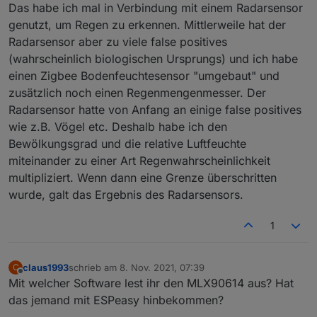
Das habe ich mal in Verbindung mit einem Radarsensor
genutzt, um Regen zu erkennen. Mittlerweile hat der
Radarsensor aber zu viele false positives
(wahrscheinlich biologischen Ursprungs) und ich habe
einen Zigbee Bodenfeuchtesensor "umgebaut" und
zusätzlich noch einen Regenmengenmesser. Der
Radarsensor hatte von Anfang an einige false positives
wie z.B. Vögel etc. Deshalb habe ich den
Bewölkungsgrad und die relative Luftfeuchte
miteinander zu einer Art Regenwahrscheinlichkeit
multipliziert. Wenn dann eine Grenze überschritten
wurde, galt das Ergebnis des Radarsensors.
1
claus1993
schrieb am
8. Nov. 2021, 07:39
C
zuletzt editiert von
Offline
Mit welcher Software lest ihr den MLX90614 aus? Hat
das jemand mit ESPeasy hinbekommen?