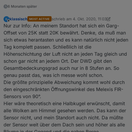
6 Monaten später
klassisch
schrieb am
4. Okt. 2020, 11:03
K
MOST ACTIVE
zuletzt editiert von klassisch
10. Apr. 2020, 
Offline
Nur zur Info: An meinem Standort hat sich ein Garg-
Offset von 25K statt 20K bewährt. Denke, da muß man
sich etwas herantasten und es kann natürlich nicht jeden
Tag komplett passen. Schließlich ist die
Höhenschichtung der Luft nicht an jeden Tag gleich und
schon gar nicht an jedem Ort. Der DWD gibt den
Gesamtbedeckungsgrad auch nur in 8 Stufen an. So
genau passt das, was ich messe wohl schon.
Die größte prinzipielle Abweichung kommt wohl durch
den eingeschränkten Öffnungswinkel des Melexis FIR-
Sensors von 90°.
Hier wäre theoretisch eine Halbkugel erwünscht, damit
alle Wolken am Himmel gesehen werden. Das kann der
Sensor nicht, und mein Standort auch nicht. Da müßte
der Sensor weit über dem Dach sein und höher als alle
Bäume in der Gegend und die nahen Berge.