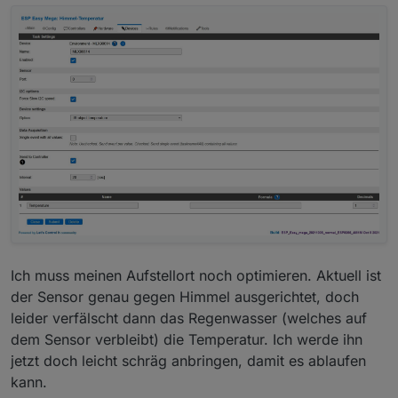
ihre Schwächen. Keiner scheint den out of the box
zu unterstützen.
Tasmota ünterstützt das zwar (
github Tasmota
MLX90614
), aber man muß dann selbst übersetzen.
Bei ESPEasy ist mir der Status unklar. Laut
Dokumentation
sollte es gehen, Laut
Forumsbeitrag
aber wohl nur mit älteren Versionen.
Ich muss meinen Aufstellort noch optimieren. Aktuell ist
der Sensor genau gegen Himmel ausgerichtet, doch
leider verfälscht dann das Regenwasser (welches auf
dem Sensor verbleibt) die Temperatur. Ich werde ihn
jetzt doch leicht schräg anbringen, damit es ablaufen
kann.