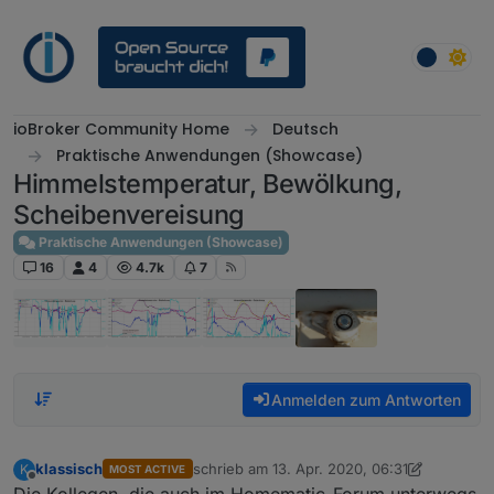
Weiter zum Inhalt
ioBroker Community Home
Deutsch
Praktische Anwendungen (Showcase)
Himmelstemperatur, Bewölkung,
Scheibenvereisung
Praktische Anwendungen (Showcase)
16
4
4.7k
7
Anmelden zum Antworten
klassisch
schrieb am
13. Apr. 2020, 06:31
K
MOST ACTIVE
zuletzt editiert von klassisch
Offline
Die Kollegen, die auch im Homematic-Forum unterwegs