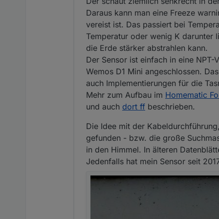
Der schaut ziemlich senkrecht in d
Daraus kann man eine Freeze warnin
vereist ist. Das passiert bei Temp
Temperatur oder wenig K darunter l
die Erde stärker abstrahlen kann.
Der Sensor ist einfach in eine NPT
Wemos D1 Mini angeschlossen. Das 
auch Implementierungen für die T
Mehr zum Aufbau im
Homematic Fo
und auch
dort ff
beschrieben.
Die Idee mit der Kabeldurchführung, 
gefunden - bzw. die große Suchmasc
in den Himmel. In älteren Datenblätt
Jedenfalls hat mein Sensor seit 201