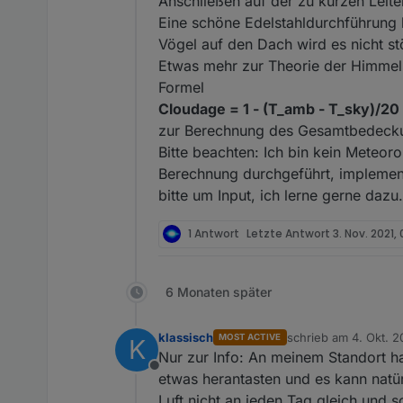
Anschließen auf der zu kurzen Leite
Eine schöne Edelstahldurchführung li
Vögel auf den Dach wird es nicht st
Etwas mehr zur Theorie der Himmels
Formel
Cloudage = 1 - (T_amb - T_sky)/20
zur Berechnung des Gesamtbedecku
Bitte beachten: Ich bin kein Meteo
Berechnung durchgeführt, implementi
bitte um Input, ich lerne gerne dazu.
1 Antwort
Letzte Antwort
3. Nov. 2021,
6 Monaten später
klassisch
schrieb am
4. Okt. 2
MOST ACTIVE
K
zuletzt editiert von 
Nur zur Info: An meinem Standort h
Offline
etwas herantasten und es kann natür
Luft nicht an jeden Tag gleich und