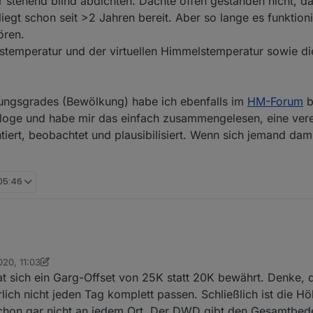
r stehend blind abdichten. Dachte offen gestanden nicht, da
egt schon seit >2 Jahren bereit. Aber so lange es funktionie
ören.
temperatur und der virtuellen Himmelstemperatur sowie di
ngsgrades (Bewölkung) habe ich ebenfalls im
HM-Forum
b
rologe und habe mir das einfach zusammengelesen, eine ver
ert, beobachtet und plausibilisiert. Wenn sich jemand dam
 05:46
020, 11:03
klassisch
10. Apr. 2020, 13:05
at sich ein Garg-Offset von 25K statt 20K bewährt. Denke,
lich nicht jeden Tag komplett passen. Schließlich ist die H
 schon gar nicht an jedem Ort. Der DWD gibt den Gesamtbe