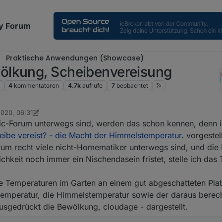
y Forum
Praktische Anwendungen (Showcase)
ölkung, Scheibenvereisung
4
kommentatoren
4.7k
aufrufe
7
beobachtet
2020, 06:31
lassisch
ic-Forum unterwegs sind, werden das schon kennen, denn 
eibe vereist? - die Macht der Himmelstemperatur
. vorgestell
orum recht viele nicht-Homematiker unterwegs sind, und di
ichkeit noch immer ein Nischendasein fristet, stelle ich da
e Temperaturen im Garten an einem gut abgeschatteten Pla
mperatur, die Himmelstemperatur sowie der daraus berec
usgedrückt die Bewölkung, cloudage - dargestellt.