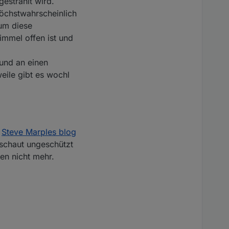
estrahlt wird.
öchstwahrscheinlich
 um diese
immel offen ist und
 und an einen
ile gibt es wochl
n
Steve Marples blog
schaut ungeschützt
ren nicht mehr.