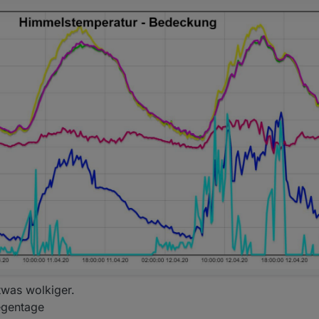
twas wolkiger.
egentage