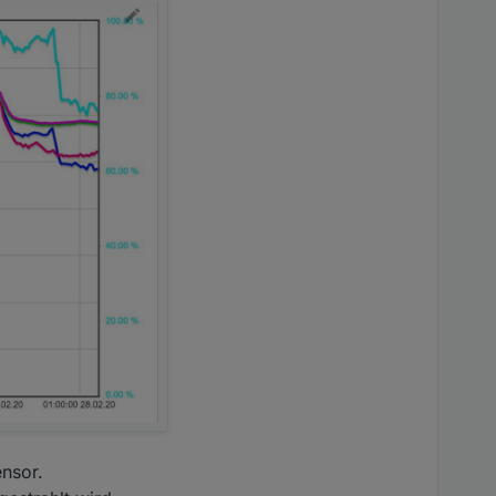
nsor.