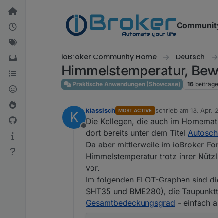
Weiter zum Inhalt
Communit
ioBroker Community Home
Deutsch
Himmelstemperatur, Bew
Praktische Anwendungen (Showcase)
16
beiträge
klassisch
schrieb am
13. Apr. 
MOST ACTIVE
K
zuletzt editiert von k
Die Kollegen, die auch im Homemat
Offline
dort bereits unter dem Titel
Autosch
Da aber mittlerweile im ioBroker-F
Himmelstemperatur trotz ihrer Nützl
vor.
Im folgenden FLOT-Graphen sind di
SHT35 und BME280), die Taupunktte
Gesamtbedeckungsgrad
- einfach a