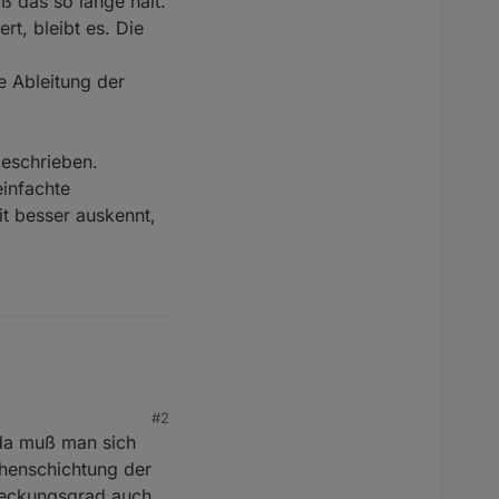
ß das so lange hält.
rt, bleibt es. Die
e Ableitung der
eschrieben.
einfachte
it besser auskennt,
#2
 da muß man sich
öhenschichtung der
deckungsgrad auch