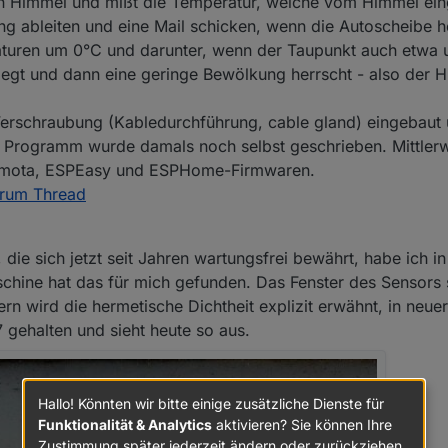
en Himmel und mißt die Temperatur, welche vom Himmel eing
g ableiten und eine Mail schicken, wenn die Autoscheibe h
eraturen um 0°C und darunter, wenn der Taupunkt auch etwa
iegt und dann eine geringe Bewölkung herrscht - also der H
-Verschraubung (Kabledurchführung, cable gland) eingebaut
Programm wurde damals noch selbst geschrieben. Mittlerwe
asmota, ESPEasy und ESPHome-Firmwaren.
rum Thread
die sich jetzt seit Jahren wartungsfrei bewährt, habe ich i
hine hat das für mich gefunden. Das Fenster des Sensors 
ern wird die hermetische Dichtheit explizit erwähnt, in neue
7 gehalten und sieht heute so aus.
Hallo! Könnten wir bitte einige zusätzliche Dienste für
Funktionalität & Analytics
aktivieren? Sie können Ihre
Zustimmung später jederzeit ändern oder zurückziehen.