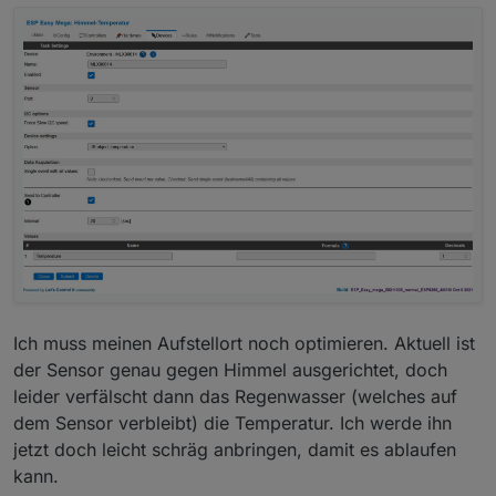
ihre Schwächen. Keiner scheint den out of the box
zu unterstützen.
Tasmota ünterstützt das zwar (
github Tasmota
MLX90614
), aber man muß dann selbst übersetzen.
Bei ESPEasy ist mir der Status unklar. Laut
Dokumentation
sollte es gehen, Laut
Forumsbeitrag
aber wohl nur mit älteren Versionen.
Ich muss meinen Aufstellort noch optimieren. Aktuell ist
der Sensor genau gegen Himmel ausgerichtet, doch
leider verfälscht dann das Regenwasser (welches auf
dem Sensor verbleibt) die Temperatur. Ich werde ihn
jetzt doch leicht schräg anbringen, damit es ablaufen
kann.