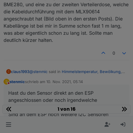
Regenwasser (welches auf dem Sensor
BME280, und eine zu der zweiten Verteilerdose, welche
verbleibt) die Temperatur. Ich werde ihn jetzt
die Kabeldurchführung mit dem MLX90614
doch leicht schräg anbringen, damit es
angeschraubt hat (Bild oben in den ersten Posts). Die
ablaufen kann.
Kabellänge ist bei mir in Summe schon fast 1 m lang,
was aber eigentlich schon zu lang ist. Sollte man
deutlich kürzer halten.
0
@
stenmic
said in
Himmelstemperatur, Bewölkung,
claus1993
C
Scheibenvereisung
:
stenmic
schrieb am
10. Nov. 2021, 05:14
S
zuletzt editiert von
Nicht stören
@
klassisch
Hast du den Sensor direkt an den ESP
Erstmal Danke für deine ausführliche
Hatte es schon versucht aber leider hat es bei mir
Erklärung.
angeschlossen oder noch irgendwelche
nicht geklappt. Denke ich werde es noch mal
Bei mir geht ESP Easy problemlos, der Sensor
Wiederstände dazwischen geschaltet?
1 von 16
angehen...
Hast du den Sensor direkt an den ESP
ist schon im Paket drin.
Sind an dem ESP noch weitere I2C Sensoren
angeschlossen oder noch irgendwelche
Ich musste lediglich auf "Force Slow I2C
Wiederstände dazwischen geschaltet?
angeschlossen?
speed" stellen.
Sind an dem ESP noch weitere I2C Sensoren
angeschlossen?