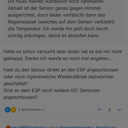
Ich muss meinen Aufstellort noch optimieren.
Aktuell ist der Sensor genau gegen Himmel
ausgerichtet, doch leider verfälscht dann das
Regenwasser (welches auf dem Sensor verbleibt)
die Temperatur. Ich werde ihn jetzt doch leicht
schräg anbringen, damit es ablaufen kann.
Hatte es schon versucht aber leider hat es bei mir nicht
geklappt. Denke ich werde es noch mal angehen...
Hast du den Sensor direkt an den ESP angeschlossen
oder noch irgendwelche Wiederstände dazwischen
geschaltet?
Sind an dem ESP noch weitere I2C Sensoren
angeschlossen?
K
S
2 Antworten
0
@
stenmic
said in
Himmelstemperatur, Bewölkung,
claus1993
C