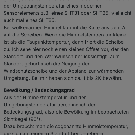
der Umgebungstemperatur eines modernen
Sensorelements z.B. eines SHT31 oder SHT35, vielleicht
auch mal eines SHT85.
Bei wolkenarmen Himmel kommt die Kälte aus dem All
auf die Scheiben. Wenn die Himmelstemperatur kleiner
ist als die Taupunkttempertur, dann friert die Scheibe
Magst du uns mehr zu deinen Erfahrungen berichten.
zu. Ich sehe hier noch einen kleinen Offset vor, der den
Ich meine, bei welchen Konstelationen tritt was
Standort und den Warnwunsch berücksichtigt. Zum
"wahrscheinlich" ein, (Scheiben)frost, Regen usw.
Standort gehört auch die Neigung der
Windschutzscheibe und der Abstand zur wärmenden
Umgebung. Bei mir haben sich ca. 1 bis 2K bewährt.
Bewölkung / Bedeckungsgrad
Aus der Himmelstemperatur und der
Umgebungstemperatur berechne ich den
Bedeckungsgrad, also die Bewölkung im beobachteten
Sichtkegel (90°).
Dazu braucht man die sogenannte Himmelstemperatur,
die sich am eigenen Standort bei gegebener