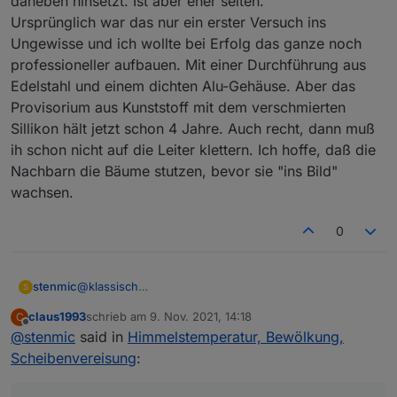
daneben hinsetzt. Ist aber eher selten.
Ursprünglich war das nur ein erster Versuch ins
Ungewisse und ich wollte bei Erfolg das ganze noch
professioneller aufbauen. Mit einer Durchführung aus
Edelstahl und einem dichten Alu-Gehäuse. Aber das
Provisorium aus Kunststoff mit dem verschmierten
Sillikon hält jetzt schon 4 Jahre. Auch recht, dann muß
ih schon nicht auf die Leiter klettern. Ich hoffe, daß die
Nachbarn die Bäume stutzen, bevor sie "ins Bild"
wachsen.
0
@
klassisch
stenmic
S
Erstmal Danke für deine ausführliche Erklärung.
claus1993
schrieb am
9. Nov. 2021, 14:18
C
Bei mir geht ESP Easy problemlos, der Sensor ist
zuletzt editiert von
Offline
@
stenmic
said in
Himmelstemperatur, Bewölkung,
schon im Paket drin.
Ich musste lediglich auf "Force Slow I2C speed"
Scheibenvereisung
:
stellen.