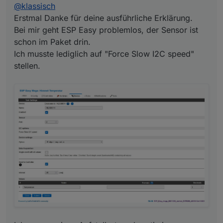
@
klassisch
Erstmal Danke für deine ausführliche Erklärung.
Bei mir geht ESP Easy problemlos, der Sensor ist
schon im Paket drin.
Ich musste lediglich auf "Force Slow I2C speed"
stellen.
Ich muss meinen Aufstellort noch optimieren. Aktuell
ist der Sensor genau gegen Himmel ausgerichtet,
doch leider verfälscht dann das Regenwasser
(welches auf dem Sensor verbleibt) die Temperatur.
Ich werde ihn jetzt doch leicht schräg anbringen,
damit es ablaufen kann.