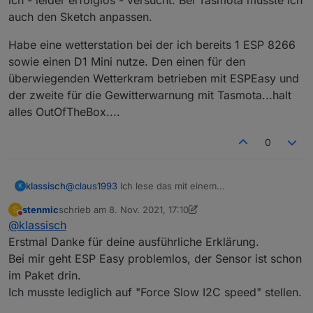
auch den Sketch anpassen.
Habe eine wetterstation bei der ich bereits 1 ESP 8266
sowie einen D1 Mini nutze. Den einen für den
überwiegenden Wetterkram betrieben mit ESPEasy und
der zweite für die Gewitterwarnung mit Tasmota...halt
alles OutOfTheBox....
0
@
claus1993
Ich lese das mit einem
klassisch
K
selbstgeschriebenen Sketch aus. Der ist aber alt,
stenmic
schrieb am
8. Nov. 2021, 17:10
S
liefer die MLX Daten nach Homematic, ist recht
ESPHome scheint das noch nicht offiziell integriert zu
zuletzt editiert von stenmic
11. Aug. 2021, 18:14
Nicht stören
@
klassisch
featurereich und dadurch leider unübersichtlich und
haben. Es gibt einige Implementierungen durch
schwer zu warten. Das HMI ist nicht mehr zeitgemäß.
Zufügen von Libs,
Beispiele
,
Beispiel 2
,
Beispiel 3
Erstmal Danke für deine ausführliche Erklärung.
Meine Sensoren laufen prima damit, aber ich
Bei mir geht ESP Easy problemlos, der Sensor ist schon
entwickle das nicht mehr weiter. Die Fertigframworks
im Paket drin.
sind einfach bequemer u nd haben ein ordentlichens
Ich musste lediglich auf "Force Slow I2C speed" stellen.
HMI und ein ordentliches Webinterface.
Beim MLX90614 haben die Fertigframworks aber alle