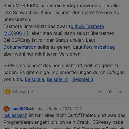
Beim MLX90614 haben die Fertigframworks aber alle
ihre Schwächen. Keiner scheint den out of the box zu
unterstützen.
Tasmota ünterstützt das zwar (
github Tasmota
MLX90614
), aber man muß dann selbst übersetzen.
Bei ESPEasy ist mir der Status unklar. Laut
Dokumentation
sollte es gehen, Laut
Forumsbeitrag
aber wohl nur mit älteren Versionen.
ESPHome scheint das noch nicht offiziell integriert zu
haben. Es gibt einige Implementierungen durch Zufügen
von Libs,
Beispiele
,
Beispiel 2
,
Beispiel 3
S
1 Antwort
0
claus1993
schrieb am
8. Nov. 2021, 12:13
C
zuletzt editiert von
Offline
@
klassisch
ist halt alles nicht OutOfTheBox und was das
Programieren angeht bin ich kein Crack. ESPeasy habe
ich - leider erfolglos - versucht. Bei Tasmota müsste ich