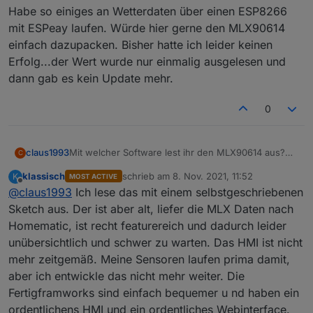
Habe so einiges an Wetterdaten über einen ESP8266
mit ESPeay laufen. Würde hier gerne den MLX90614
einfach dazupacken. Bisher hatte ich leider keinen
Erfolg...der Wert wurde nur einmalig ausgelesen und
dann gab es kein Update mehr.
0
Mit welcher Software lest ihr den MLX90614 aus?
claus1993
C
Hat das jemand mit ESPeasy hinbekommen?
klassisch
schrieb am
8. Nov. 2021, 11:52
K
MOST ACTIVE
Habe so einiges an Wetterdaten über einen
zuletzt editiert von
Offline
@
claus1993
Ich lese das mit einem selbstgeschriebenen
ESP8266 mit ESPeay laufen. Würde hier gerne den
MLX90614 einfach dazupacken. Bisher hatte ich
Sketch aus. Der ist aber alt, liefer die MLX Daten nach
leider keinen Erfolg...der Wert wurde nur einmalig
Homematic, ist recht featurereich und dadurch leider
ausgelesen und dann gab es kein Update mehr.
unübersichtlich und schwer zu warten. Das HMI ist nicht
mehr zeitgemäß. Meine Sensoren laufen prima damit,
aber ich entwickle das nicht mehr weiter. Die
Fertigframworks sind einfach bequemer u nd haben ein
ordentlichens HMI und ein ordentliches Webinterface.