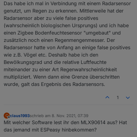
Das habe ich mal in Verbindung mit einem Radarsensor
genutzt, um Regen zu erkennen. Mittlerweile hat der
Radarsensor aber zu viele false positives
(wahrscheinlich biologischen Ursprungs) und ich habe
einen Zigbee Bodenfeuchtesensor "umgebaut" und
zusätzlich noch einen Regenmengenmesser. Der
Radarsensor hatte von Anfang an einige false positives
wie z.B. Vögel etc. Deshalb habe ich den
Bewölkungsgrad und die relative Luftfeuchte
miteinander zu einer Art Regenwahrscheinlichkeit
multipliziert. Wenn dann eine Grenze überschritten
wurde, galt das Ergebnis des Radarsensors.
1
claus1993
schrieb am
8. Nov. 2021, 07:39
C
zuletzt editiert von
Offline
Mit welcher Software lest ihr den MLX90614 aus? Hat
das jemand mit ESPeasy hinbekommen?