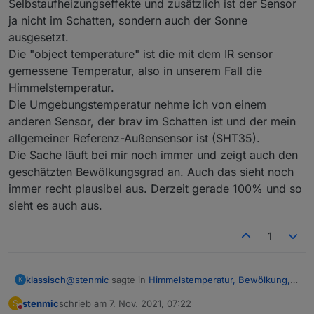
Selbstaufheizungseffekte und zusätzlich ist der Sensor
verschmiert. Schön ist wirklich anders
aber ich
ja nicht im Schatten, sondern auch der Sonne
mußte die Dose nach dem Anschließen auf der zu
kurzen Leiter stehend blind abdichten. Dachte offen
ausgesetzt.
gestanden nicht, daß das so lange hält. Eine schöne
Die "object temperature" ist die mit dem IR sensor
Edelstahldurchführung liegt schon seit >2 Jahren
gemessene Temperatur, also in unserem Fall die
bereit. Aber so lange es funktioniert, bleibt es. Die
Himmelstemperatur.
sondern auch ganze Regenperioden
Vögel auf den Dach wird es nicht stören.
Etwas mehr zur Theorie der Himmelstemperatur und
Die Umgebungstemperatur nehme ich von einem
der virtuellen Himmelstemperatur sowie die
anderen Sensor, der brav im Schatten ist und der mein
Ableitung der Formel
allgemeiner Referenz-Außensensor ist (SHT35).
Cloudage = 1 - (T_amb - T_sky)/20
Die Sache läuft bei mir noch immer und zeigt auch den
zur Berechnung des Gesamtbedeckungsgrades
(Bewölkung) habe ich ebenfalls im
HM-Forum
geschätzten Bewölkungsgrad an. Auch das sieht noch
beschrieben.
immer recht plausibel aus. Derzeit gerade 100% und so
Bitte beachten: Ich bin kein Meteorologe und habe
sieht es auch aus.
mir das einfach zusammengelesen, eine vereinfachte
Berechnung durchgeführt, implementiert, beobachtet
und plausibilisiert. Wenn sich jemand damit besser
1
auskennt, bitte um Input, ich lerne gerne dazu.
@
stenmic
sagte in
Himmelstemperatur, Bewölkung,
klassisch
K
Scheibenvereisung
:
stenmic
schrieb am
7. Nov. 2021, 07:22
S
zuletzt editiert von
Nicht stören