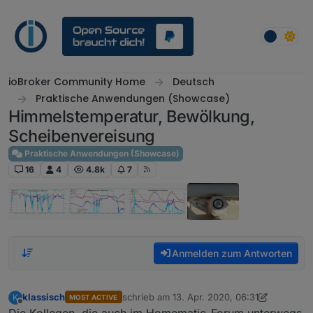
Weiter zum Inhalt
ioBroker Community Home
Deutsch
Praktische Anwendungen (Showcase)
Himmelstemperatur, Bewölkung,
Scheibenvereisung
Praktische Anwendungen (Showcase)
16
4
4.8k
7
Anmelden zum Antworten
klassisch
schrieb am
13. Apr. 2020, 06:31
K
MOST ACTIVE
zuletzt editiert von klassisch
Offline
Die Kollegen, die auch im Homematic-Forum unterwegs