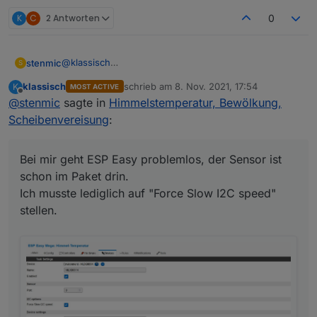
K
C
2 Antworten
0
@
klassisch
stenmic
S
Erstmal Danke für deine ausführliche Erklärung.
klassisch
schrieb am
8. Nov. 2021, 17:54
K
MOST ACTIVE
Bei mir geht ESP Easy problemlos, der Sensor ist
zuletzt editiert von
Offline
@
stenmic
sagte in
Himmelstemperatur, Bewölkung,
schon im Paket drin.
Ich musste lediglich auf "Force Slow I2C speed"
Scheibenvereisung
:
stellen.
Bei mir geht ESP Easy problemlos, der Sensor ist
schon im Paket drin.
Ich musste lediglich auf "Force Slow I2C speed"
stellen.
Ich muss meinen Aufstellort noch optimieren. Aktuell
ist der Sensor genau gegen Himmel ausgerichtet,
doch leider verfälscht dann das Regenwasser
(welches auf dem Sensor verbleibt) die Temperatur.
Ich werde ihn jetzt doch leicht schräg anbringen,