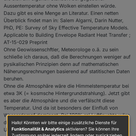
Aussentemperatur ohne Wolken einstellen würde.
Dazu gibt es eine Menge an Literatur. Einen netten
Überblick findet man in: Salem Algarni, Darin Nutter,
PhD, PE: Survey of Sky Effective Temperature Models.
Applicable to Building Envelope Radiant Heat Transfer ;
AT-15-029 Preprint
Ohne Geowissenschftler, Meteorologe o.ä. zu sein
schließe ich daraus, daß die Berechnungen weniger auf
pysikalischen Prinzipien denn auf mathematischen
Näherungsrechnungen basierend auf statitischen Daten
beruhen.
Ohne die Atmosphäre wäre die Himmelstemperatur bei
etwa 3K (= kosmsche Hintergrundstrahlung). Jetzt gibt
es aber die Atmosphäre und die verfälscht diese
Temperatur. Und da ist besonders der Einfluß von
Wasserdampf dominant. Bei 100% rel Luftfeuchte wäre
die Himmelstemperatur gleich der
Hallo! Könnten wir bitte einige zusätzliche Dienste für
Funktionalität & Analytics
aktivieren? Sie können Ihre
Umgebungstemperatur. Damit haben wir schon mal
Zustimmung später jederzeit ändern oder zurückziehen.