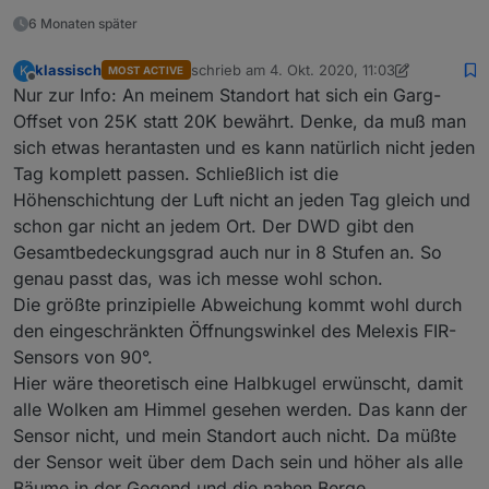
6 Monaten später
klassisch
schrieb am
4. Okt. 2020, 11:03
K
MOST ACTIVE
zuletzt editiert von klassisch
10. Apr. 2020, 
Offline
Nur zur Info: An meinem Standort hat sich ein Garg-
Offset von 25K statt 20K bewährt. Denke, da muß man
sich etwas herantasten und es kann natürlich nicht jeden
Tag komplett passen. Schließlich ist die
Höhenschichtung der Luft nicht an jeden Tag gleich und
schon gar nicht an jedem Ort. Der DWD gibt den
Gesamtbedeckungsgrad auch nur in 8 Stufen an. So
genau passt das, was ich messe wohl schon.
Die größte prinzipielle Abweichung kommt wohl durch
den eingeschränkten Öffnungswinkel des Melexis FIR-
Sensors von 90°.
Hier wäre theoretisch eine Halbkugel erwünscht, damit
alle Wolken am Himmel gesehen werden. Das kann der
Sensor nicht, und mein Standort auch nicht. Da müßte
der Sensor weit über dem Dach sein und höher als alle
Bäume in der Gegend und die nahen Berge.