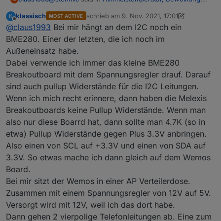
Scheibenvereisung
:
klassisch
schrieb am
9. Nov. 2021, 17:01
K
MOST ACTIVE
zuletzt editiert von klassisch
11. Sept. 2021, 
Offline
@
claus1993
Bei mir hängt an dem I2C noch ein
@
klassisch
Erstmal Danke für deine ausführliche
BME280. Einer der letzten, die ich noch im
Hatte es schon versucht aber leider hat es bei mir
Erklärung.
Außeneinsatz habe.
nicht geklappt. Denke ich werde es noch mal
Bei mir geht ESP Easy problemlos, der Sensor
Dabei verwende ich immer das kleine BME280
angehen...
Hast du den Sensor direkt an den ESP
ist schon im Paket drin.
angeschlossen oder noch irgendwelche
Ich musste lediglich auf "Force Slow I2C
Breakoutboard mit dem Spannungsregler drauf. Darauf
Wiederstände dazwischen geschaltet?
speed" stellen.
sind auch pullup Widerstände für die I2C Leitungen.
Sind an dem ESP noch weitere I2C Sensoren
Wenn ich mich recht erinnere, dann haben die Melexis
angeschlossen?
Breakoutboards keine Pullup Widerstände. Wenn man
also nur diese Boarrd hat, dann sollte man 4.7K (so in
etwa) Pullup Widerstände gegen Plus 3.3V anbringen.
Also einen von SCL auf +3.3V und einen von SDA auf
3.3V. So etwas mache ich dann gleich auf dem Wemos
Board.
Bei mir sitzt der Wemos in einer AP Verteilerdose.
Zusammen mit einem Spannungsregler von 12V auf 5V.
Ich muss meinen Aufstellort noch optimieren.
Versorgt wird mit 12V, weil ich das dort habe.
Aktuell ist der Sensor genau gegen Himmel
Dann gehen 2 vierpolige Telefonleitungen ab. Eine zum
ausgerichtet, doch leider verfälscht dann das