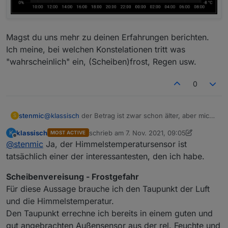
Magst du uns mehr zu deinen Erfahrungen berichten.
Ich meine, bei welchen Konstelationen tritt was
"wahrscheinlich" ein, (Scheiben)frost, Regen usw.
0
@
klassisch
der Betrag ist zwar schon älter, aber mich
stenmic
S
hat es gepackt :)
klassisch
schrieb am
7. Nov. 2021, 09:05
K
MOST ACTIVE
Der Sensor ist montiert und liefert schon mal Werte.
zuletzt editiert von klassisch
11. Juli 2021, 10
Offline
@
stenmic
Ja, der Himmelstemperatursensor ist
tatsächlich einer der interessantesten, den ich habe.
Scheibenvereisung - Frostgefahr
Für diese Aussage brauche ich den Taupunkt der Luft
und die Himmelstemperatur.
Den Taupunkt errechne ich bereits in einem guten und
gut angebrachten Außensensor aus der rel. Feuchte und