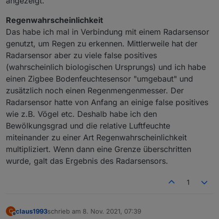
angezeigt.
Regenwahrscheinlichkeit
Das habe ich mal in Verbindung mit einem Radarsensor
genutzt, um Regen zu erkennen. Mittlerweile hat der
Radarsensor aber zu viele false positives
(wahrscheinlich biologischen Ursprungs) und ich habe
einen Zigbee Bodenfeuchtesensor "umgebaut" und
zusätzlich noch einen Regenmengenmesser. Der
Radarsensor hatte von Anfang an einige false positives
wie z.B. Vögel etc. Deshalb habe ich den
Bewölkungsgrad und die relative Luftfeuchte
miteinander zu einer Art Regenwahrscheinlichkeit
multipliziert. Wenn dann eine Grenze überschritten
wurde, galt das Ergebnis des Radarsensors.
1
claus1993
schrieb am
8. Nov. 2021, 07:39
C
zuletzt editiert von
Offline