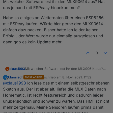
Mit welcher Software lest ihr den MLX90614 aus? Hat
das jemand mit ESPeasy hinbekommen?
Habe so einiges an Wetterdaten über einen ESP8266
mit ESPeay laufen. Würde hier gerne den MLX90614
einfach dazupacken. Bisher hatte ich leider keinen
Erfolg...der Wert wurde nur einmalig ausgelesen und
dann gab es kein Update mehr.
0
Mit welcher Software lest ihr den MLX90614 aus?
claus1993
C
Hat das jemand mit ESPeasy hinbekommen?
klassisch
schrieb am
8. Nov. 2021, 11:52
K
MOST ACTIVE
Habe so einiges an Wetterdaten über einen
zuletzt editiert von
Offline
@
claus1993
Ich lese das mit einem selbstgeschriebenen
ESP8266 mit ESPeay laufen. Würde hier gerne den
MLX90614 einfach dazupacken. Bisher hatte ich
Sketch aus. Der ist aber alt, liefer die MLX Daten nach
leider keinen Erfolg...der Wert wurde nur einmalig
Homematic, ist recht featurereich und dadurch leider
ausgelesen und dann gab es kein Update mehr.
unübersichtlich und schwer zu warten. Das HMI ist nicht
mehr zeitgemäß. Meine Sensoren laufen prima damit,