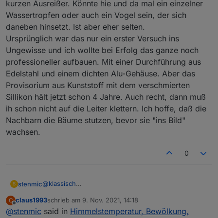
kurzen Ausreißer. Könnte hie und da mal ein einzelner
Wassertropfen oder auch ein Vogel sein, der sich
daneben hinsetzt. Ist aber eher selten.
Ursprünglich war das nur ein erster Versuch ins
Ungewisse und ich wollte bei Erfolg das ganze noch
professioneller aufbauen. Mit einer Durchführung aus
Edelstahl und einem dichten Alu-Gehäuse. Aber das
Provisorium aus Kunststoff mit dem verschmierten
Sillikon hält jetzt schon 4 Jahre. Auch recht, dann muß
ih schon nicht auf die Leiter klettern. Ich hoffe, daß die
Nachbarn die Bäume stutzen, bevor sie "ins Bild"
wachsen.
0
@
klassisch
stenmic
S
Erstmal Danke für deine ausführliche Erklärung.
claus1993
schrieb am
9. Nov. 2021, 14:18
C
Bei mir geht ESP Easy problemlos, der Sensor ist
zuletzt editiert von
Offline
@
stenmic
said in
Himmelstemperatur, Bewölkung,
schon im Paket drin.