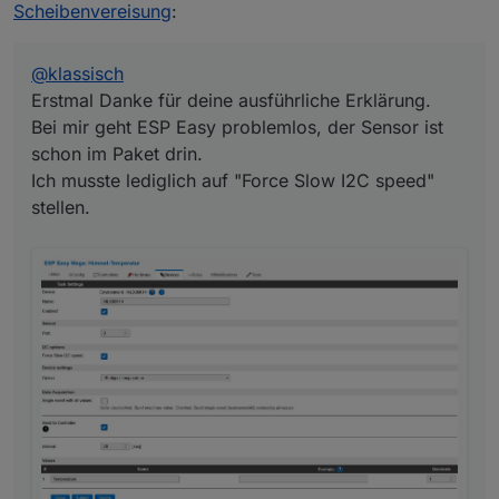
Ich musste lediglich auf "Force Slow I2C speed"
Scheibenvereisung
:
stellen.
@
klassisch
Erstmal Danke für deine ausführliche Erklärung.
Bei mir geht ESP Easy problemlos, der Sensor ist
schon im Paket drin.
Ich musste lediglich auf "Force Slow I2C speed"
stellen.
Ich muss meinen Aufstellort noch optimieren. Aktuell
ist der Sensor genau gegen Himmel ausgerichtet,
doch leider verfälscht dann das Regenwasser
(welches auf dem Sensor verbleibt) die Temperatur.
Ich werde ihn jetzt doch leicht schräg anbringen,
damit es ablaufen kann.