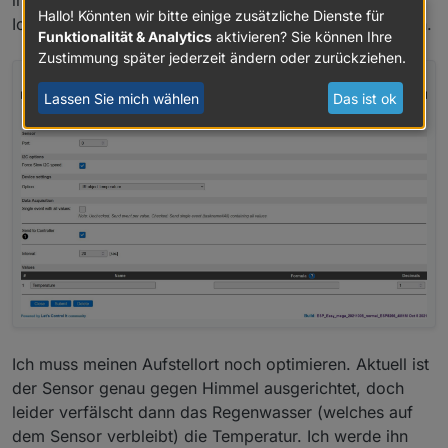
im Paket drin.
sind einfach bequemer u nd haben ein ordentlichens
Hallo! Könnten wir bitte einige zusätzliche Dienste für
Ich musste lediglich auf "Force Slow I2C speed" stellen.
HMI und ein ordentliches Webinterface.
Funktionalität & Analytics
aktivieren? Sie können Ihre
Beim MLX90614 haben die Fertigframworks aber alle
Zustimmung später jederzeit ändern oder zurückziehen.
ihre Schwächen. Keiner scheint den out of the box
zu unterstützen.
Lassen Sie mich wählen
Das ist ok
Tasmota ünterstützt das zwar (
github Tasmota
MLX90614
), aber man muß dann selbst übersetzen.
Bei ESPEasy ist mir der Status unklar. Laut
Dokumentation
sollte es gehen, Laut
Forumsbeitrag
aber wohl nur mit älteren Versionen.
Ich muss meinen Aufstellort noch optimieren. Aktuell ist
der Sensor genau gegen Himmel ausgerichtet, doch
leider verfälscht dann das Regenwasser (welches auf
dem Sensor verbleibt) die Temperatur. Ich werde ihn