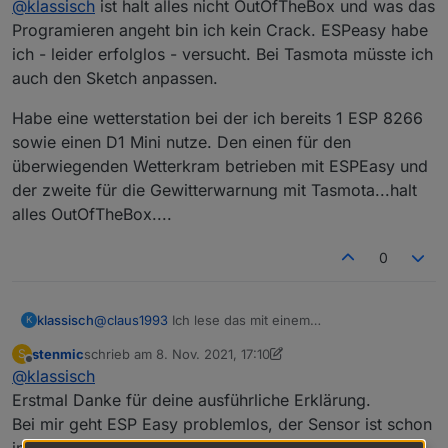
@
klassisch
ist halt alles nicht OutOfTheBox und was das
Programieren angeht bin ich kein Crack. ESPeasy habe
ich - leider erfolglos - versucht. Bei Tasmota müsste ich
auch den Sketch anpassen.
Habe eine wetterstation bei der ich bereits 1 ESP 8266
sowie einen D1 Mini nutze. Den einen für den
überwiegenden Wetterkram betrieben mit ESPEasy und
der zweite für die Gewitterwarnung mit Tasmota...halt
alles OutOfTheBox....
0
@
claus1993
Ich lese das mit einem
klassisch
K
selbstgeschriebenen Sketch aus. Der ist aber alt,
stenmic
schrieb am
8. Nov. 2021, 17:10
S
liefer die MLX Daten nach Homematic, ist recht
ESPHome scheint das noch nicht offiziell integriert zu
zuletzt editiert von stenmic
11. Aug. 2021, 18:14
Offline
@
klassisch
featurereich und dadurch leider unübersichtlich und
haben. Es gibt einige Implementierungen durch
schwer zu warten. Das HMI ist nicht mehr zeitgemäß.
Zufügen von Libs,
Beispiele
,
Beispiel 2
,
Beispiel 3
Erstmal Danke für deine ausführliche Erklärung.
Meine Sensoren laufen prima damit, aber ich
Bei mir geht ESP Easy problemlos, der Sensor ist schon
entwickle das nicht mehr weiter. Die Fertigframworks