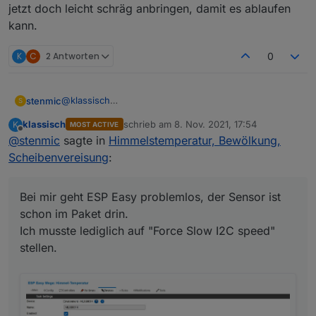
jetzt doch leicht schräg anbringen, damit es ablaufen
kann.
K
C
2 Antworten
0
@
klassisch
stenmic
S
Erstmal Danke für deine ausführliche Erklärung.
klassisch
schrieb am
8. Nov. 2021, 17:54
K
MOST ACTIVE
Bei mir geht ESP Easy problemlos, der Sensor ist
zuletzt editiert von
Offline
@
stenmic
sagte in
Himmelstemperatur, Bewölkung,
schon im Paket drin.
Ich musste lediglich auf "Force Slow I2C speed"
Scheibenvereisung
:
stellen.
Bei mir geht ESP Easy problemlos, der Sensor ist
schon im Paket drin.
Ich musste lediglich auf "Force Slow I2C speed"
stellen.
Ich muss meinen Aufstellort noch optimieren. Aktuell
ist der Sensor genau gegen Himmel ausgerichtet,
doch leider verfälscht dann das Regenwasser