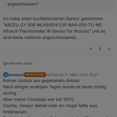
Wiederstände dazwischen geschaltet?
angeschlossen?
speed" stellen.
Sind an dem ESP noch weitere I2C Sensoren
angeschlossen?
Ich habe einen konfektionierten Sensor genommen
“ARCELI GY 906 MLX90614 ESF-BAA-000-TU-ND
Infrarot-Thermometer IR-Sensor für Arduino“ und es
sind keine weiteren angeschlossenen.
0
4 Monaten später
Ich muss meinen Aufstellort noch optimieren.
Aktuell ist der Sensor genau gegen Himmel
klassisch
schrieb am
21. März 2022, 10:27
K
ausgerichtet, doch leider verfälscht dann das
MOST ACTIVE
zuletzt editiert von
Offline
Regenwasser (welches auf dem Sensor
Kurzes Update aus gegebenem Anlass:
verbleibt) die Temperatur. Ich werde ihn jetzt
Nach einigen wolkigen Tagen wurde es heute richtig
doch leicht schräg anbringen, damit es
sonnig.
ablaufen kann.
Aber meine Cloudage war bei 100%
Dachte, Sensor defekt oder ein Vogel hätte was
hinterlassen.