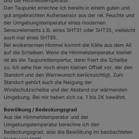
und die Himmelstemperatur.
Den Taupunkt errechne ich bereits in einem guten und
gut angebrachten Außensensor aus der rel. Feuchte und
der Umgebungstemperatur eines modernen
Sensorelements z.B. eines SHT31 oder SHT35, vielleicht
auch mal eines SHT85.
Bei wolkenarmen Himmel kommt die Kälte aus dem All
auf die Scheiben. Wenn die Himmelstemperatur kleiner
ist als die Taupunkttempertur, dann friert die Scheibe
Magst du uns mehr zu deinen Erfahrungen berichten.
zu. Ich sehe hier noch einen kleinen Offset vor, der den
Ich meine, bei welchen Konstelationen tritt was
Standort und den Warnwunsch berücksichtigt. Zum
"wahrscheinlich" ein, (Scheiben)frost, Regen usw.
Standort gehört auch die Neigung der
Windschutzscheibe und der Abstand zur wärmenden
Umgebung. Bei mir haben sich ca. 1 bis 2K bewährt.
Bewölkung / Bedeckungsgrad
Aus der Himmelstemperatur und der
Umgebungstemperatur berechne ich den
Bedeckungsgrad, also die Bewölkung im beobachteten