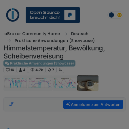
Weiter zum Inhalt
ioBroker Community Home
Deutsch
Praktische Anwendungen (Showcase)
Himmelstemperatur, Bewölkung,
Scheibenvereisung
Praktische Anwendungen (Showcase)
16
4
4.7k
7
Anmelden zum Antworten