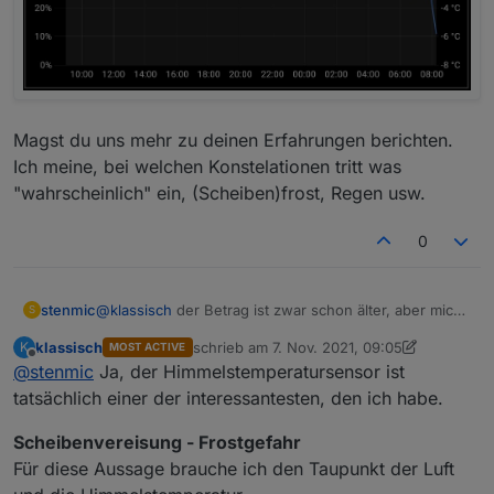
Magst du uns mehr zu deinen Erfahrungen berichten.
Ich meine, bei welchen Konstelationen tritt was
"wahrscheinlich" ein, (Scheiben)frost, Regen usw.
0
@
klassisch
der Betrag ist zwar schon älter, aber mich
stenmic
S
hat es gepackt :)
klassisch
schrieb am
7. Nov. 2021, 09:05
K
MOST ACTIVE
Der Sensor ist montiert und liefert schon mal Werte.
zuletzt editiert von klassisch
11. Juli 2021, 10
Offline
@
stenmic
Ja, der Himmelstemperatursensor ist
tatsächlich einer der interessantesten, den ich habe.
Scheibenvereisung - Frostgefahr
Für diese Aussage brauche ich den Taupunkt der Luft