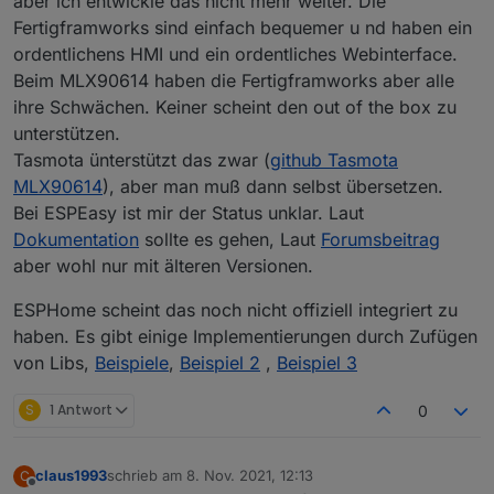
aber ich entwickle das nicht mehr weiter. Die
Fertigframworks sind einfach bequemer u nd haben ein
ordentlichens HMI und ein ordentliches Webinterface.
Beim MLX90614 haben die Fertigframworks aber alle
ihre Schwächen. Keiner scheint den out of the box zu
unterstützen.
Tasmota ünterstützt das zwar (
github Tasmota
MLX90614
), aber man muß dann selbst übersetzen.
Bei ESPEasy ist mir der Status unklar. Laut
Dokumentation
sollte es gehen, Laut
Forumsbeitrag
aber wohl nur mit älteren Versionen.
ESPHome scheint das noch nicht offiziell integriert zu
haben. Es gibt einige Implementierungen durch Zufügen
von Libs,
Beispiele
,
Beispiel 2
,
Beispiel 3
S
1 Antwort
0
claus1993
schrieb am
8. Nov. 2021, 12:13
C
zuletzt editiert von
Offline