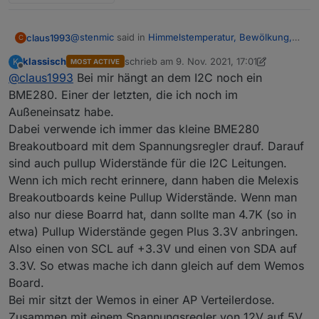
@
stenmic
said in
Himmelstemperatur, Bewölkung,
claus1993
C
Scheibenvereisung
:
klassisch
schrieb am
9. Nov. 2021, 17:01
K
MOST ACTIVE
zuletzt editiert von klassisch
11. Sept. 2021, 
Offline
@
claus1993
Bei mir hängt an dem I2C noch ein
@
klassisch
Erstmal Danke für deine ausführliche
BME280. Einer der letzten, die ich noch im
Hatte es schon versucht aber leider hat es bei mir
Erklärung.
Außeneinsatz habe.
nicht geklappt. Denke ich werde es noch mal
Bei mir geht ESP Easy problemlos, der Sensor
Dabei verwende ich immer das kleine BME280
angehen...
Hast du den Sensor direkt an den ESP
ist schon im Paket drin.
angeschlossen oder noch irgendwelche
Ich musste lediglich auf "Force Slow I2C
Breakoutboard mit dem Spannungsregler drauf. Darauf
Wiederstände dazwischen geschaltet?
speed" stellen.
sind auch pullup Widerstände für die I2C Leitungen.
Sind an dem ESP noch weitere I2C Sensoren
Wenn ich mich recht erinnere, dann haben die Melexis
angeschlossen?
Breakoutboards keine Pullup Widerstände. Wenn man
also nur diese Boarrd hat, dann sollte man 4.7K (so in
etwa) Pullup Widerstände gegen Plus 3.3V anbringen.
Also einen von SCL auf +3.3V und einen von SDA auf
3.3V. So etwas mache ich dann gleich auf dem Wemos
Board.
Bei mir sitzt der Wemos in einer AP Verteilerdose.
Zusammen mit einem Spannungsregler von 12V auf 5V.