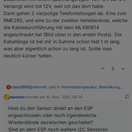
Ich muss meinen Aufstellort noch optimieren.
Versorgt wird mit 12V, weil ich das dort habe.
Aktuell ist der Sensor genau gegen Himmel
Dann gehen 2 vierpolige Telefonleitungen ab. Eine zum
ausgerichtet, doch leider verfälscht dann das
Regenwasser (welches auf dem Sensor
BME280, und eine zu der zweiten Verteilerdose, welche
verbleibt) die Temperatur. Ich werde ihn jetzt
die Kabeldurchführung mit dem MLX90614
doch leicht schräg anbringen, damit es
angeschraubt hat (Bild oben in den ersten Posts). Die
ablaufen kann.
Kabellänge ist bei mir in Summe schon fast 1 m lang,
was aber eigentlich schon zu lang ist. Sollte man
deutlich kürzer halten.
0
@
stenmic
said in
Himmelstemperatur, Bewölkung,
claus1993
C
Scheibenvereisung
:
stenmic
schrieb am
10. Nov. 2021, 05:14
S
zuletzt editiert von
Offline
@
klassisch
Hast du den Sensor direkt an den ESP
Erstmal Danke für deine ausführliche
Hatte es schon versucht aber leider hat es bei mir
Erklärung.
angeschlossen oder noch irgendwelche
nicht geklappt. Denke ich werde es noch mal
Bei mir geht ESP Easy problemlos, der Sensor
Wiederstände dazwischen geschaltet?
angehen...
Hast du den Sensor direkt an den ESP
ist schon im Paket drin.
Sind an dem ESP noch weitere I2C Sensoren
angeschlossen oder noch irgendwelche
Ich musste lediglich auf "Force Slow I2C