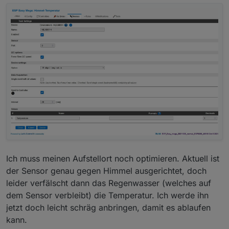
ihre Schwächen. Keiner scheint den out of the box
zu unterstützen.
Tasmota ünterstützt das zwar (
github Tasmota
MLX90614
), aber man muß dann selbst übersetzen.
Bei ESPEasy ist mir der Status unklar. Laut
Dokumentation
sollte es gehen, Laut
Forumsbeitrag
aber wohl nur mit älteren Versionen.
Ich muss meinen Aufstellort noch optimieren. Aktuell ist
der Sensor genau gegen Himmel ausgerichtet, doch
leider verfälscht dann das Regenwasser (welches auf
dem Sensor verbleibt) die Temperatur. Ich werde ihn
jetzt doch leicht schräg anbringen, damit es ablaufen
kann.