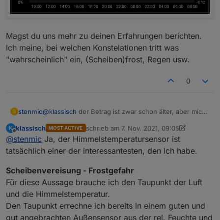
Magst du uns mehr zu deinen Erfahrungen berichten.
Ich meine, bei welchen Konstelationen tritt was
"wahrscheinlich" ein, (Scheiben)frost, Regen usw.
0
@
klassisch
der Betrag ist zwar schon älter, aber mich
stenmic
S
hat es gepackt :)
klassisch
schrieb am
7. Nov. 2021, 09:05
K
MOST ACTIVE
Der Sensor ist montiert und liefert schon mal Werte.
zuletzt editiert von klassisch
11. Juli 2021, 10
Offline
@
stenmic
Ja, der Himmelstemperatursensor ist
tatsächlich einer der interessantesten, den ich habe.
Scheibenvereisung - Frostgefahr
Für diese Aussage brauche ich den Taupunkt der Luft
und die Himmelstemperatur.
Den Taupunkt errechne ich bereits in einem guten und
gut angebrachten Außensensor aus der rel. Feuchte und