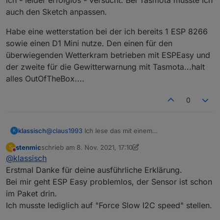
auch den Sketch anpassen.
Habe eine wetterstation bei der ich bereits 1 ESP 8266
sowie einen D1 Mini nutze. Den einen für den
überwiegenden Wetterkram betrieben mit ESPEasy und
der zweite für die Gewitterwarnung mit Tasmota...halt
alles OutOfTheBox....
0
@
claus1993
Ich lese das mit einem
klassisch
K
selbstgeschriebenen Sketch aus. Der ist aber alt,
stenmic
schrieb am
8. Nov. 2021, 17:10
S
liefer die MLX Daten nach Homematic, ist recht
ESPHome scheint das noch nicht offiziell integriert zu
zuletzt editiert von stenmic
11. Aug. 2021, 18:14
Nicht stören
@
klassisch
featurereich und dadurch leider unübersichtlich und
haben. Es gibt einige Implementierungen durch
schwer zu warten. Das HMI ist nicht mehr zeitgemäß.
Zufügen von Libs,
Beispiele
,
Beispiel 2
,
Beispiel 3
Erstmal Danke für deine ausführliche Erklärung.
Meine Sensoren laufen prima damit, aber ich
Bei mir geht ESP Easy problemlos, der Sensor ist schon
entwickle das nicht mehr weiter. Die Fertigframworks
im Paket drin.
sind einfach bequemer u nd haben ein ordentlichens
Ich musste lediglich auf "Force Slow I2C speed" stellen.
HMI und ein ordentliches Webinterface.
Beim MLX90614 haben die Fertigframworks aber alle