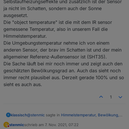
Selbstaufheizungseffekte und zusätzlich ist der Sensor
verschmiert. Schön ist wirklich anders
aber ich
ja nicht im Schatten, sondern auch der Sonne
mußte die Dose nach dem Anschließen auf der zu
kurzen Leiter stehend blind abdichten. Dachte offen
ausgesetzt.
gestanden nicht, daß das so lange hält. Eine schöne
Die "object temperature" ist die mit dem IR sensor
Edelstahldurchführung liegt schon seit >2 Jahren
gemessene Temperatur, also in unserem Fall die
bereit. Aber so lange es funktioniert, bleibt es. Die
Himmelstemperatur.
sondern auch ganze Regenperioden
Vögel auf den Dach wird es nicht stören.
Etwas mehr zur Theorie der Himmelstemperatur und
Die Umgebungstemperatur nehme ich von einem
der virtuellen Himmelstemperatur sowie die
anderen Sensor, der brav im Schatten ist und der mein
Ableitung der Formel
allgemeiner Referenz-Außensensor ist (SHT35).
Cloudage = 1 - (T_amb - T_sky)/20
Die Sache läuft bei mir noch immer und zeigt auch den
zur Berechnung des Gesamtbedeckungsgrades
(Bewölkung) habe ich ebenfalls im
HM-Forum
geschätzten Bewölkungsgrad an. Auch das sieht noch
beschrieben.
immer recht plausibel aus. Derzeit gerade 100% und so
Bitte beachten: Ich bin kein Meteorologe und habe
sieht es auch aus.
mir das einfach zusammengelesen, eine vereinfachte
Berechnung durchgeführt, implementiert, beobachtet
und plausibilisiert. Wenn sich jemand damit besser
1
auskennt, bitte um Input, ich lerne gerne dazu.
@
stenmic
sagte in
Himmelstemperatur, Bewölkung,
klassisch
K
Scheibenvereisung
:
stenmic
schrieb am
7. Nov. 2021, 07:22
S
zuletzt editiert von
Nicht stören