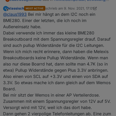
Scheibenvereisung
:
klassisch
schrieb am
9. Nov. 2021, 17:01
K
MOST ACTIVE
zuletzt editiert von klassisch
11. Sept. 2021, 
Offline
@
claus1993
Bei mir hängt an dem I2C noch ein
@
klassisch
Erstmal Danke für deine ausführliche
BME280. Einer der letzten, die ich noch im
Hatte es schon versucht aber leider hat es bei mir
Erklärung.
Außeneinsatz habe.
nicht geklappt. Denke ich werde es noch mal
Bei mir geht ESP Easy problemlos, der Sensor
Dabei verwende ich immer das kleine BME280
angehen...
Hast du den Sensor direkt an den ESP
ist schon im Paket drin.
angeschlossen oder noch irgendwelche
Ich musste lediglich auf "Force Slow I2C
Breakoutboard mit dem Spannungsregler drauf. Darauf
Wiederstände dazwischen geschaltet?
speed" stellen.
sind auch pullup Widerstände für die I2C Leitungen.
Sind an dem ESP noch weitere I2C Sensoren
Wenn ich mich recht erinnere, dann haben die Melexis
angeschlossen?
Breakoutboards keine Pullup Widerstände. Wenn man
also nur diese Boarrd hat, dann sollte man 4.7K (so in
etwa) Pullup Widerstände gegen Plus 3.3V anbringen.
Also einen von SCL auf +3.3V und einen von SDA auf
3.3V. So etwas mache ich dann gleich auf dem Wemos
Board.
Bei mir sitzt der Wemos in einer AP Verteilerdose.
Zusammen mit einem Spannungsregler von 12V auf 5V.
Ich muss meinen Aufstellort noch optimieren.
Versorgt wird mit 12V, weil ich das dort habe.
Aktuell ist der Sensor genau gegen Himmel
Dann gehen 2 vierpolige Telefonleitungen ab. Eine zum
ausgerichtet, doch leider verfälscht dann das