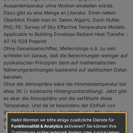
Aussentemperatur ohne Wolken einstellen würde.
Dazu gibt es eine Menge an Literatur. Einen netten
Überblick findet man in: Salem Algarni, Darin Nutter,
PhD, PE: Survey of Sky Effective Temperature Models.
Applicable to Building Envelope Radiant Heat Transfer ;
AT-15-029 Preprint
Ohne Geowissenschftler, Meteorologe o.ä. zu sein
schließe ich daraus, daß die Berechnungen weniger auf
pysikalischen Prinzipien denn auf mathematischen
Näherungsrechnungen basierend auf statitischen Daten
beruhen.
Ohne die Atmosphäre wäre die Himmelstemperatur bei
etwa 3K (= kosmsche Hintergrundstrahlung). Jetzt gibt
es aber die Atmosphäre und die verfälscht diese
Temperatur. Und da ist besonders der Einfluß von
Wasserdampf dominant. Bei 100% rel Luftfeuchte wäre
die Himmelstemperatur gleich der
Hallo! Könnten wir bitte einige zusätzliche Dienste für
Funktionalität & Analytics
aktivieren? Sie können Ihre
Umgebungstemperatur. Damit haben wir schon mal
Zustimmung später jederzeit ändern oder zurückziehen.