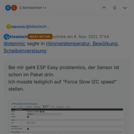
K
C
2 Antworten
0
@
klassisch
stenmic
S
Erstmal Danke für deine ausführliche Erklärung.
klassisch
schrieb am
8. Nov. 2021, 17:54
K
MOST ACTIVE
Bei mir geht ESP Easy problemlos, der Sensor ist
zuletzt editiert von
Offline
@
stenmic
sagte in
Himmelstemperatur, Bewölkung,
schon im Paket drin.
Ich musste lediglich auf "Force Slow I2C speed"
Scheibenvereisung
:
stellen.
Bei mir geht ESP Easy problemlos, der Sensor ist
schon im Paket drin.
Ich musste lediglich auf "Force Slow I2C speed"
stellen.
Ich muss meinen Aufstellort noch optimieren. Aktuell
ist der Sensor genau gegen Himmel ausgerichtet,
doch leider verfälscht dann das Regenwasser
(welches auf dem Sensor verbleibt) die Temperatur.
Ich werde ihn jetzt doch leicht schräg anbringen,