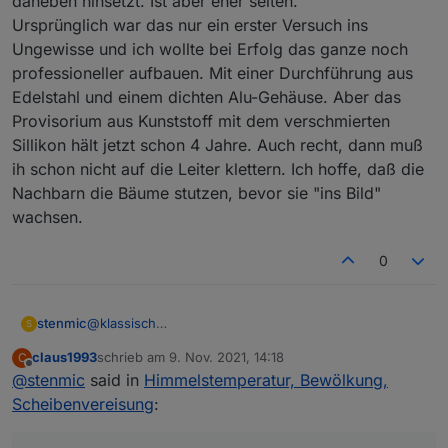
daneben hinsetzt. Ist aber eher selten.
Ursprünglich war das nur ein erster Versuch ins
Ungewisse und ich wollte bei Erfolg das ganze noch
professioneller aufbauen. Mit einer Durchführung aus
Edelstahl und einem dichten Alu-Gehäuse. Aber das
Provisorium aus Kunststoff mit dem verschmierten
Sillikon hält jetzt schon 4 Jahre. Auch recht, dann muß
ih schon nicht auf die Leiter klettern. Ich hoffe, daß die
Nachbarn die Bäume stutzen, bevor sie "ins Bild"
wachsen.
0
@
klassisch
stenmic
S
Erstmal Danke für deine ausführliche Erklärung.
claus1993
schrieb am
9. Nov. 2021, 14:18
C
Bei mir geht ESP Easy problemlos, der Sensor ist
zuletzt editiert von
Offline
@
stenmic
said in
Himmelstemperatur, Bewölkung,
schon im Paket drin.
Ich musste lediglich auf "Force Slow I2C speed"
Scheibenvereisung
:
stellen.