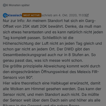
6 Monaten später
klassisch
schrieb am
4. Okt. 2020, 11:03
K
MOST ACTIVE
zuletzt editiert von klassisch
10. Apr. 2020, 
Offline
Nur zur Info: An meinem Standort hat sich ein Garg-
Offset von 25K statt 20K bewährt. Denke, da muß man
sich etwas herantasten und es kann natürlich nicht jeden
Tag komplett passen. Schließlich ist die
Höhenschichtung der Luft nicht an jeden Tag gleich und
schon gar nicht an jedem Ort. Der DWD gibt den
Gesamtbedeckungsgrad auch nur in 8 Stufen an. So
genau passt das, was ich messe wohl schon.
Die größte prinzipielle Abweichung kommt wohl durch
den eingeschränkten Öffnungswinkel des Melexis FIR-
Sensors von 90°.
Hier wäre theoretisch eine Halbkugel erwünscht, damit
alle Wolken am Himmel gesehen werden. Das kann der
Sensor nicht, und mein Standort auch nicht. Da müßte
der Sensor weit über dem Dach sein und höher als alle
Bäume in der Gegend und die nahen Berge.