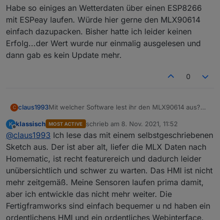
Habe so einiges an Wetterdaten über einen ESP8266
mit ESPeay laufen. Würde hier gerne den MLX90614
einfach dazupacken. Bisher hatte ich leider keinen
Erfolg...der Wert wurde nur einmalig ausgelesen und
dann gab es kein Update mehr.
0
Mit welcher Software lest ihr den MLX90614 aus?
claus1993
C
Hat das jemand mit ESPeasy hinbekommen?
klassisch
schrieb am
8. Nov. 2021, 11:52
K
MOST ACTIVE
Habe so einiges an Wetterdaten über einen
zuletzt editiert von
Offline
@
claus1993
Ich lese das mit einem selbstgeschriebenen
ESP8266 mit ESPeay laufen. Würde hier gerne den
MLX90614 einfach dazupacken. Bisher hatte ich
Sketch aus. Der ist aber alt, liefer die MLX Daten nach
leider keinen Erfolg...der Wert wurde nur einmalig
Homematic, ist recht featurereich und dadurch leider
ausgelesen und dann gab es kein Update mehr.
unübersichtlich und schwer zu warten. Das HMI ist nicht
mehr zeitgemäß. Meine Sensoren laufen prima damit,
aber ich entwickle das nicht mehr weiter. Die
Fertigframworks sind einfach bequemer u nd haben ein
ordentlichens HMI und ein ordentliches Webinterface.