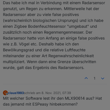
Das habe ich mal in Verbindung mit einem Radarsensor
genutzt, um Regen zu erkennen. Mittlerweile hat der
Radarsensor aber zu viele false positives
(wahrscheinlich biologischen Ursprungs) und ich habe
einen Zigbee Bodenfeuchtesensor "umgebaut" und
zusätzlich noch einen Regenmengenmesser. Der
Radarsensor hatte von Anfang an einige false positives
wie z.B. Vögel etc. Deshalb habe ich den
Bewölkungsgrad und die relative Luftfeuchte
miteinander zu einer Art Regenwahrscheinlichkeit
multipliziert. Wenn dann eine Grenze überschritten
wurde, galt das Ergebnis des Radarsensors.
1
claus1993
schrieb am
8. Nov. 2021, 07:39
C
zuletzt editiert von
Offline
Mit welcher Software lest ihr den MLX90614 aus? Hat
das jemand mit ESPeasy hinbekommen?