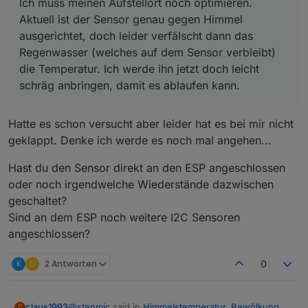
Ich muss meinen Aufstellort noch optimieren.
Aktuell ist der Sensor genau gegen Himmel
ausgerichtet, doch leider verfälscht dann das
Regenwasser (welches auf dem Sensor verbleibt)
die Temperatur. Ich werde ihn jetzt doch leicht
schräg anbringen, damit es ablaufen kann.
Hatte es schon versucht aber leider hat es bei mir nicht
geklappt. Denke ich werde es noch mal angehen...
Hast du den Sensor direkt an den ESP angeschlossen
oder noch irgendwelche Wiederstände dazwischen
geschaltet?
Sind an dem ESP noch weitere I2C Sensoren
angeschlossen?
K
S
2 Antworten
0
@
stenmic
said in
Himmelstemperatur, Bewölkung,
claus1993
C