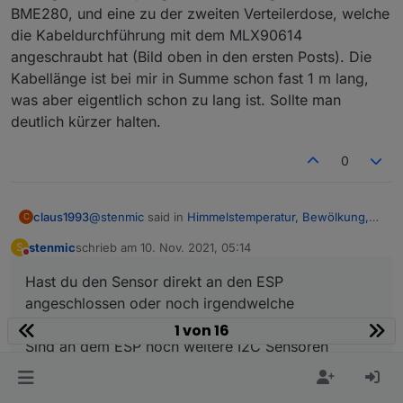
Regenwasser (welches auf dem Sensor
BME280, und eine zu der zweiten Verteilerdose, welche
verbleibt) die Temperatur. Ich werde ihn jetzt
die Kabeldurchführung mit dem MLX90614
doch leicht schräg anbringen, damit es
angeschraubt hat (Bild oben in den ersten Posts). Die
ablaufen kann.
Kabellänge ist bei mir in Summe schon fast 1 m lang,
was aber eigentlich schon zu lang ist. Sollte man
deutlich kürzer halten.
0
@
stenmic
said in
Himmelstemperatur, Bewölkung,
claus1993
C
Scheibenvereisung
:
stenmic
schrieb am
10. Nov. 2021, 05:14
S
zuletzt editiert von
Nicht stören
@
klassisch
Hast du den Sensor direkt an den ESP
Erstmal Danke für deine ausführliche
Hatte es schon versucht aber leider hat es bei mir
Erklärung.
angeschlossen oder noch irgendwelche
nicht geklappt. Denke ich werde es noch mal
Bei mir geht ESP Easy problemlos, der Sensor
Wiederstände dazwischen geschaltet?
1 von 16
angehen...
Hast du den Sensor direkt an den ESP
ist schon im Paket drin.
Sind an dem ESP noch weitere I2C Sensoren
angeschlossen oder noch irgendwelche
Ich musste lediglich auf "Force Slow I2C
Wiederstände dazwischen geschaltet?
angeschlossen?
speed" stellen.
Sind an dem ESP noch weitere I2C Sensoren
angeschlossen?