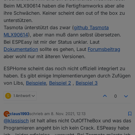
Beim MLX90614 haben die Fertigframworks aber alle
ihre Schwächen. Keiner scheint den out of the box zu
unterstützen.
Tasmota ünterstützt das zwar (
github Tasmota
MLX90614
), aber man muß dann selbst übersetzen.
Bei ESPEasy ist mir der Status unklar. Laut
Dokumentation
sollte es gehen, Laut
Forumsbeitrag
aber wohl nur mit älteren Versionen.
ESPHome scheint das noch nicht offiziell integriert zu
haben. Es gibt einige Implementierungen durch Zufügen
von Libs,
Beispiele
,
Beispiel 2
,
Beispiel 3
S
1 Antwort
0
claus1993
schrieb am
8. Nov. 2021, 12:13
C
zuletzt editiert von
Offline
@
klassisch
ist halt alles nicht OutOfTheBox und was das
Programieren angeht bin ich kein Crack. ESPeasy habe
ich - leider erfolglos - versucht. Bei Tasmota müsste ich