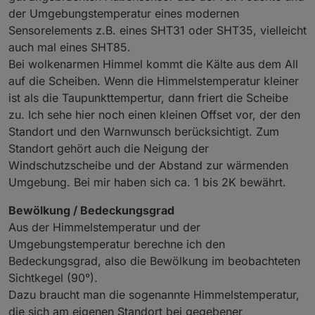
der Umgebungstemperatur eines modernen
Sensorelements z.B. eines SHT31 oder SHT35, vielleicht
auch mal eines SHT85.
Bei wolkenarmen Himmel kommt die Kälte aus dem All
auf die Scheiben. Wenn die Himmelstemperatur kleiner
ist als die Taupunkttempertur, dann friert die Scheibe
Magst du uns mehr zu deinen Erfahrungen berichten.
zu. Ich sehe hier noch einen kleinen Offset vor, der den
Ich meine, bei welchen Konstelationen tritt was
Standort und den Warnwunsch berücksichtigt. Zum
"wahrscheinlich" ein, (Scheiben)frost, Regen usw.
Standort gehört auch die Neigung der
Windschutzscheibe und der Abstand zur wärmenden
Umgebung. Bei mir haben sich ca. 1 bis 2K bewährt.
Bewölkung / Bedeckungsgrad
Aus der Himmelstemperatur und der
Umgebungstemperatur berechne ich den
Bedeckungsgrad, also die Bewölkung im beobachteten
Sichtkegel (90°).
Dazu braucht man die sogenannte Himmelstemperatur,
die sich am eigenen Standort bei gegebener