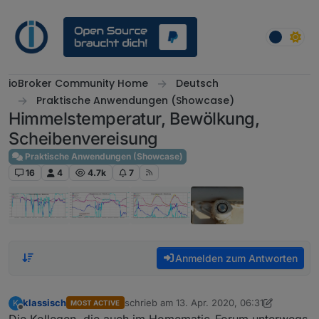
Weiter zum Inhalt
ioBroker Community Home
Deutsch
Praktische Anwendungen (Showcase)
Himmelstemperatur, Bewölkung,
Scheibenvereisung
Praktische Anwendungen (Showcase)
16
4
4.7k
7
Anmelden zum Antworten
klassisch
schrieb am
13. Apr. 2020, 06:31
K
MOST ACTIVE
zuletzt editiert von klassisch
Offline
Die Kollegen, die auch im Homematic-Forum unterwegs