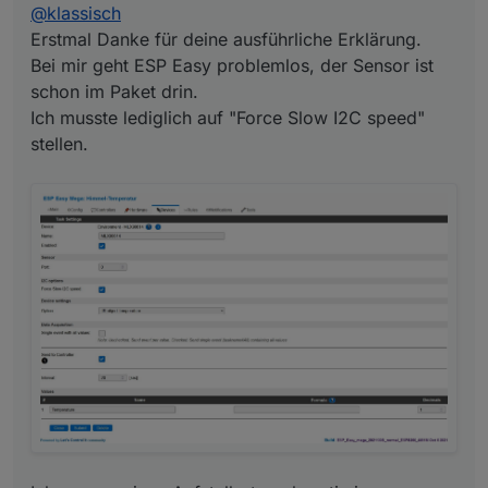
@
klassisch
Erstmal Danke für deine ausführliche Erklärung.
Bei mir geht ESP Easy problemlos, der Sensor ist
schon im Paket drin.
Ich musste lediglich auf "Force Slow I2C speed"
stellen.
Ich muss meinen Aufstellort noch optimieren. Aktuell
ist der Sensor genau gegen Himmel ausgerichtet,
doch leider verfälscht dann das Regenwasser
(welches auf dem Sensor verbleibt) die Temperatur.
Ich werde ihn jetzt doch leicht schräg anbringen,
damit es ablaufen kann.