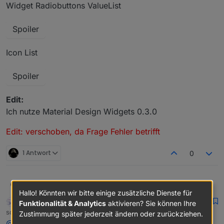
Widget Radiobuttons ValueList
Spoiler
Icon List
Spoiler
Edit:
Ich nutze Material Design Widgets 0.3.0
Edit: verschoben, da Frage Fehler betrifft
1 Antwort
0
@
Scrounger
Oli
O
Hallo! Könnten wir bitte einige zusätzliche Dienste für
sigi234
FORUM TESTING
MOST ACTIVE
Funktionalität & Analytics
aktivieren? Sie können Ihre
wenn ich das erhöhe funktioniert es
Online
schrieb am
13. Apr. 2020, 20:11
Zustimmung später jederzeit ändern oder zurückziehen.
zuletzt editiert von
@
Oli
sagte in
Test Adapter Material Design Widgets