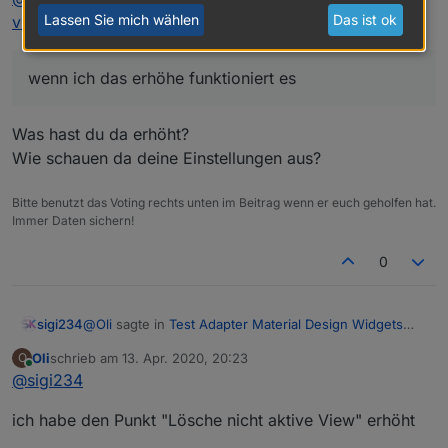
Lassen Sie mich wählen
Das ist ok
v0.3.x
:
wenn ich das erhöhe funktioniert es
Was hast du da erhöht?
Wie schauen da deine Einstellungen aus?
Bitte benutzt das Voting rechts unten im Beitrag wenn er euch geholfen hat.
Immer Daten sichern!
0
@
Oli
sagte in
Test Adapter Material Design Widgets
sigi234
v0.3.x
:
Oli
schrieb am
13. Apr. 2020, 20:23
O
zuletzt editiert von
Online
@
sigi234
wenn ich das erhöhe funktioniert es
ich habe den Punkt "Lösche nicht aktive View" erhöht
Was hast du da erhöht?