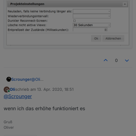
0
Scrounger
@
Oli
Was hast du da eingestellt - erhöh mal:
Oli
schrieb am
13. Apr. 2020, 18:51
O
zuletzt editiert von
Online
@
Scrounger
wenn ich das erhöhe funktioniert es
Gruß
Oliver