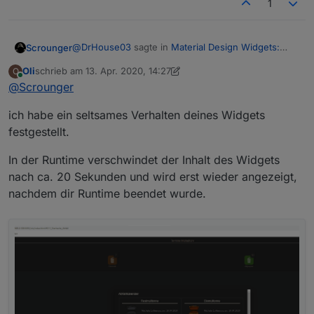
1
@
DrHouse03
sagte in
Material Design Widgets:
Scrounger
Dialog View Widget
:
Oli
schrieb am
13. Apr. 2020, 14:27
O
zuletzt editiert von Scrounger
Online
@
Scrounger
Wie sieht es denn mit dem Dialog iframe
Widget aus?
Kommt noch.
ich habe ein seltsames Verhalten deines Widgets
festgestellt.
@
DrHouse03
sagte in
Material Design Widgets:
Dialog View Widget
:
In der Runtime verschwindet der Inhalt des Widgets
nach ca. 20 Sekunden und wird erst wieder angezeigt,
Ich würde aber gerne vermeiden für jeden
Temperaturverlauf eine View anzulegen.
nachdem dir Runtime beendet wurde.
Versteh nicht wie du das meinst. Bitte präzisieren.