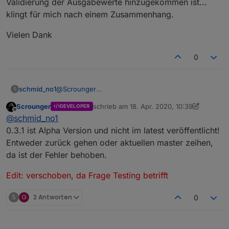
Validierung der Ausgabewerte hinzugekommen ist...
klingt für mich nach einem Zusammenhang.
Vielen Dank
0
@
Scrounger
schmid_no1
S
Hallo scrounger
Scrounger
schrieb am
18. Apr. 2020, 10:39
DEVELOPER
Habe gestern Abend deinen Adapter geupdatet
Edit: verschoben, da Frage Testing betrifft
zuletzt editiert von Scrounger
Offline
@
schmid_no1
auf 0.3.1
Jetzt habe ich das Problem dass die Topbar
0.3.1 ist Alpha Version und nicht im latest veröffentlicht!
Nicht mehr funktioniert.
Entweder zurück gehen oder aktuellen master zeihen,
Die 1 Seite wird wie gewohnt angezeigt, die
da ist der Fehler behoben.
Navigation zu einem anderen View funktionit nicht
mehr.
Edit: verschoben, da Frage Testing betrifft
Auf Version 0.2.76 ist alles reibungslos gelaufen.
Und irgendwie bekomme ich das downgrade nicht
hin zum schauen obs daran liegt.
S
G
2 Antworten
0
Hast du in der Art schonmal was mitbekommen?