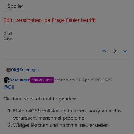
Welche Version?
Widgets nach ca. 20 Sekunden und wird erst
Spoiler
Edit: verschoben, da Frage Fehler betrifft
was steht in der consolen log?
wieder angezeigt, nachdem dir Runtime
hast du irgendwelche css klasse
beendet wurde.
überschreiben drin, materialcss von uhula?
Edit: verschoben, da Frage Fehler betrifft
Gruß
Oliver
0
@
Scrounger
Oli
O
Scrounger
schrieb am
13. Apr. 2020, 16:22
DEVELOPER
Version 0.30
zuletzt editiert von
Offline
@
Oli
CSS Klassen habe ich im Widget nicht drin, MaterialCSS von
Uhula Version 1x
Hier der Log
Ok dann versuch mal folgendes:
Spoiler
MaterialCSS vollständig löschen, sorry aber das
verursacht manchmal probleme
Edit: verschoben, da Frage Fehler betrifft
Widget löschen und nochmal neu erstellen.