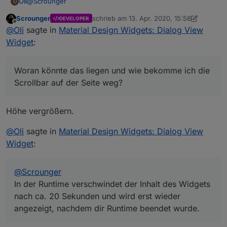
@
Scrounger
Oli
O
Scrounger
schrieb am
13. Apr. 2020, 15:56
DEVELOPER
ich habe ein seltsames Verhalten deines Widgets
zuletzt editiert von Scrounger
Offline
@
Oli
sagte in
Material Design Widgets: Dialog View
festgestellt.
In der Runtime verschwindet der Inhalt des Widgets nach
Widget
:
ca. 20 Sekunden und wird erst wieder angezeigt, nachdem
dir Runtime beendet wurde.
Woran könnte das liegen und wie bekomme ich die
Scrollbar auf der Seite weg?
Höhe vergrößern.
@
Oli
sagte in
Material Design Widgets: Dialog View
Widget
:
@
Scrounger
In der Runtime verschwindet der Inhalt des Widgets
nach ca. 20 Sekunden und wird erst wieder
angezeigt, nachdem dir Runtime beendet wurde.
Woran könnte das liegen und wie bekomme ich die
Scrollbar auf der Seite weg?