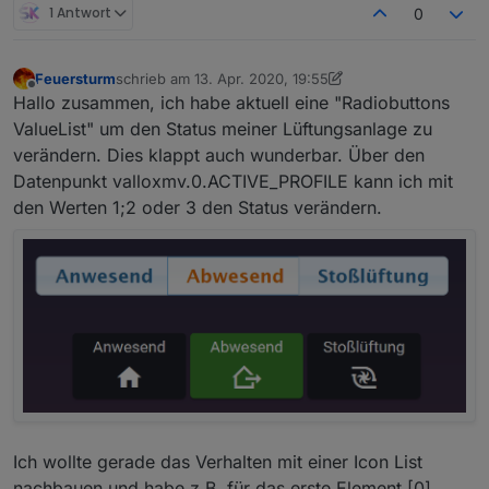
1 Antwort
0
Feuersturm
schrieb am
13. Apr. 2020, 19:55
zuletzt editiert von Scrounger
Offline
Hallo zusammen, ich habe aktuell eine "Radiobuttons
ValueList" um den Status meiner Lüftungsanlage zu
verändern. Dies klappt auch wunderbar. Über den
Datenpunkt valloxmv.0.ACTIVE_PROFILE kann ich mit
den Werten 1;2 oder 3 den Status verändern.
Ich wollte gerade das Verhalten mit einer Icon List
nachbauen und habe z.B. für das erste Element [0]