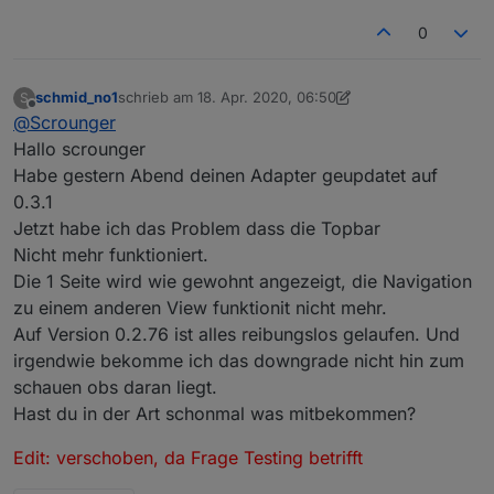
0
schmid_no1
schrieb am
18. Apr. 2020, 06:50
S
zuletzt editiert von Scrounger
Offline
@
Scrounger
Hallo scrounger
Habe gestern Abend deinen Adapter geupdatet auf
0.3.1
Jetzt habe ich das Problem dass die Topbar
Nicht mehr funktioniert.
Die 1 Seite wird wie gewohnt angezeigt, die Navigation
zu einem anderen View funktionit nicht mehr.
Auf Version 0.2.76 ist alles reibungslos gelaufen. Und
irgendwie bekomme ich das downgrade nicht hin zum
schauen obs daran liegt.
Hast du in der Art schonmal was mitbekommen?
Edit: verschoben, da Frage Testing betrifft