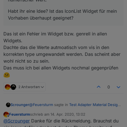
Anbei die Widgets:
Widget Radiobuttons ValueList
Habt ihr eine Idee? Ist das IconList Widget für mein
Spoiler
Vorhaben überhaupt geeignet?
Icon List
Das ist ein Fehler im Widget bzw. genrell in allen
Widgets.
Spoiler
Dachte das die Werte autmoatisch vom vis in den
korrekten type umgewandelt werden. Das scheint aber
Edit:
wohl nicht so zu sein.
Ich nutze Material Design Widgets 0.3.0
Das muss ich bei allen Widgets nochmal gegenprüfen
Edit: verschoben, da Frage Fehler betrifft
2 Antworten
0
@
Feuersturm
sagte in
Test Adapter Material Design
Scrounger
Widgets v0.3.x
:
Feuersturm
schrieb am
14. Apr. 2020, 13:02
zuletzt editiert von
Offline
Wenn ich das Log richtig deute, wird versucht
@
Scrounger
Danke für die Rückmeldung. Brauchst du
einen String in den Datenpunkt zu schreiben