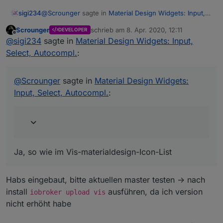
@
Scrounger
sagte in
Material Design Widgets: Input,
sigi234
Select, Autocompl.
:
Scrounger
schrieb am
8. Apr. 2020, 12:11
DEVELOPER
zuletzt editiert von
Offline
Oder willst pro Eintrag immer eine individuelle
@
sigi234
sagte in
Material Design Widgets: Input,
Farbe einstellen können?
Select, Autocompl.
:
Ja, so wie im Vis-materialdesign-Icon-List
Edit: verschoben, da Frage FeatureRequest betrifft
@
Scrounger
sagte in
Material Design Widgets:
Input, Select, Autocompl.
:
Ja, so wie im Vis-materialdesign-Icon-List
Habs eingebaut, bitte aktuellen master testen -> nach
install
ausführen, da ich version
iobroker upload vis
nicht erhöht habe