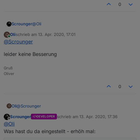
0
@
Oli
Scrounger
Oli
schrieb am
13. Apr. 2020, 17:01
O
Ok dann versuch mal folgendes:
zuletzt editiert von
Online
@
Scrounger
MaterialCSS vollständig löschen, sorry aber
leider keine Besserung
das verursacht manchmal probleme
Widget löschen und nochmal neu erstellen.
Gruß
Oliver
0
@
Scrounger
Oli
O
Scrounger
schrieb am
13. Apr. 2020, 17:36
DEVELOPER
leider keine Besserung
zuletzt editiert von
Offline
@
Oli
Was hast du da eingestellt - erhöh mal: