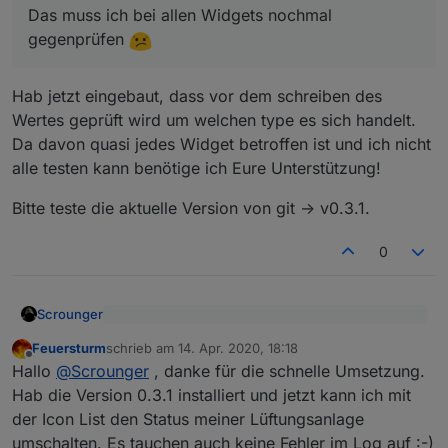
Das muss ich bei allen Widgets nochmal
korrekten type umgewandelt werden. Das scheint
mein Vorhaben überhaupt geeignet?
aber wohl nicht so zu sein.
gegenprüfen
Das muss ich bei allen Widgets nochmal
gegenprüfen
Hab jetzt eingebaut, dass vor dem schreiben des
Wertes geprüft wird um welchen type es sich handelt.
Da davon quasi jedes Widget betroffen ist und ich nicht
alle testen kann benötige ich Eure Unterstützung!
Bitte teste die aktuelle Version von git -> v0.3.1.
0
Scrounger
Dachte das die Werte autmoatisch vom vis in
Feuersturm
schrieb am
14. Apr. 2020, 18:18
den korrekten type umgewandelt werden. Das
zuletzt editiert von
Offline
Hab jetzt eingebaut, dass vor dem schreiben des
scheint aber wohl nicht so zu sein.
Hallo
@
Scrounger
, danke für die schnelle Umsetzung.
Wertes geprüft wird um welchen type es sich
Das muss ich bei allen Widgets nochmal
Hab die Version 0.3.1 installiert und jetzt kann ich mit
handelt.
Bitte teste die aktuelle Version von git -> v0.3.1.
gegenprüfen
der Icon List den Status meiner Lüftungsanlage
Da davon quasi jedes Widget betroffen ist und ich
umschalten. Es tauchen auch keine Fehler im Log auf :-)
nicht alle testen kann benötige ich Eure