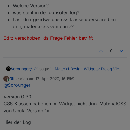
Edit: verschoben, da Frage Fehler betrifft
Welche Version?
was steht in der consolen log?
hast du irgendwelche css klasse überschreiben
drin, materialcss von uhula?
Edit: verschoben, da Frage Fehler betrifft
0
@
Oli
sagte in
Material Design Widgets: Dialog View
Scrounger
Widget
:
Oli
schrieb am
13. Apr. 2020, 16:15
O
zuletzt editiert von Scrounger
Online
@
Scrounger
Woran könnte das liegen und wie bekomme
ich die Scrollbar auf der Seite weg?
Höhe vergrößern.
Version 0.30
CSS Klassen habe ich im Widget nicht drin, MaterialCSS
@
Oli
sagte in
Material Design Widgets: Dialog View
von Uhula Version 1x
Widget
:
Hier der Log
@
Scrounger
In der Runtime verschwindet der Inhalt des