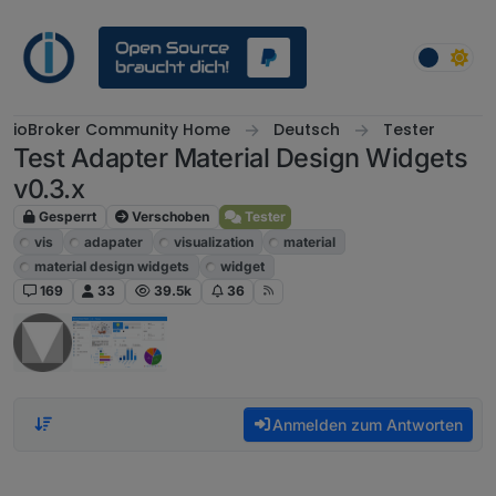
Weiter zum Inhalt
ioBroker Community Home
Deutsch
Tester
Test Adapter Material Design Widgets
v0.3.x
Gesperrt
Verschoben
Tester
vis
adapater
visualization
material
material design widgets
widget
169
33
39.5k
36
Anmelden zum Antworten