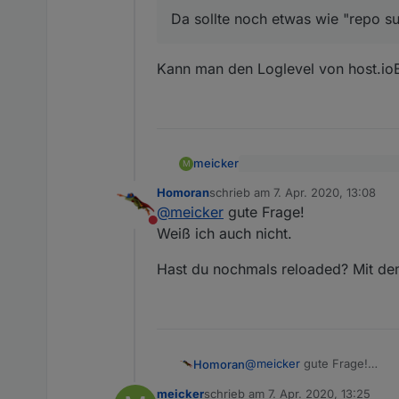
@
meicker
sagte in
Latest re
Da sollte noch etwas wie "repo s
Bei dieser repo:
http://i
Kann man den Loglevel von host.ioBr
Dir ist aber aufgefallen, da
lediglich einmal host, und 
Da sollte noch etwas wie "
meicker
M
Dir ist aber aufgefallen, d
Homoran
schrieb am
7. Apr. 2020, 13:08
lediglich einmal host, und
zuletzt editiert von
Kann man den Loglevel von ho
@
meicker
gute Frage!
Da sollte noch etwas wie
Nicht stören
Weiß ich auch nicht.
Hast du nochmals reloaded? Mit de
@
meicker
gute Frage!
Homoran
Weiß ich auch nicht.
meicker
schrieb am
7. Apr. 2020, 13:25
Hast du nochmals reloaded