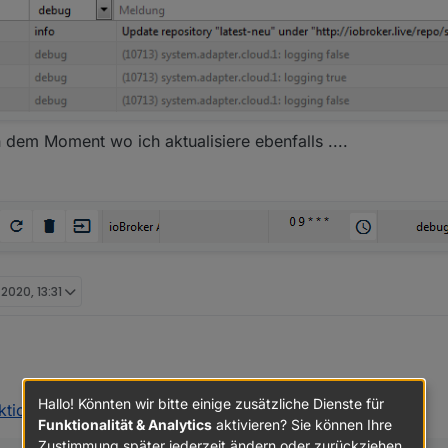
dem Moment wo ich aktualisiere ebenfalls ....
 2020, 13:31
von links - nur um sicher zu gehen das wir vom gleichen reden ...
tehen
Hallo! Könnten wir bitte einige zusätzliche Dienste für
ktioniert oder nicht ?
:
Funktionalität & Analytics
aktivieren? Sie können Ihre
Zustimmung später jederzeit ändern oder zurückziehen.