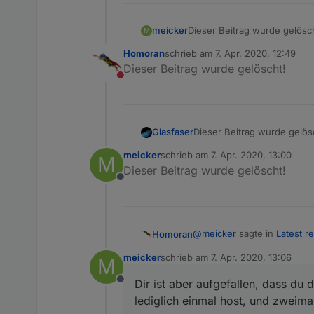
meicker
Dieser Beitrag wurde gelösc
M
Homoran
schrieb am
7. Apr. 2020, 12:49
zuletzt editiert von
Dieser Beitrag wurde gelöscht!
Nicht stören
Glasfaser
Dieser Beitrag wurde gelös
meicker
schrieb am
7. Apr. 2020, 13:00
M
zuletzt editiert von
Dieser Beitrag wurde gelöscht!
Offline
@
meicker
sagte in
Latest re
Homoran
meicker
schrieb am
7. Apr. 2020, 13:06
M
zuletzt editiert von
Bei dieser Repo:
http://d
Dir ist aber aufgefallen, dass du 
Offline
kommt das:
ok - so kommt es leider ma
lediglich einmal host, und zweima