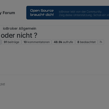
y Forum
ioBroker Allgemein
 oder nicht ?
91
beiträge
10
kommentatoren
48.9k
aufrufe
8
beobachtet
cht!