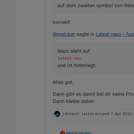
auf dem zweiten symbol von link
Repo steht auf
korrekt!
@
meicker
sagte in
Latest repo - fun
und ist hinterlegt:
Repo steht auf
und im Log kommt heraus
latest-neu
und ist hinterlegt:
Alles gut.
Die zwie Admin Einträge kom
Dann gibt es damit bei dir keine Pr
Dann bleibe dabei.
1 Antwort
Letzte Antwort
7. Apr. 2020, 
@
meicker
Jan1
J