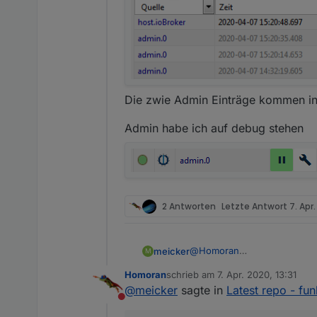
Die zwie Admin Einträge kommen in 
Admin habe ich auf debug stehen
2 Antworten
Letzte Antwort
7. Apr.
@
Homoran
meicker
M
ja - auf dem zweiten symbol 
Homoran
schrieb am
7. Apr. 2020, 13:31
Admin habe ich auf debug s
zuletzt editiert von
@
meicker
sagte in
Latest repo - fun
Nicht stören