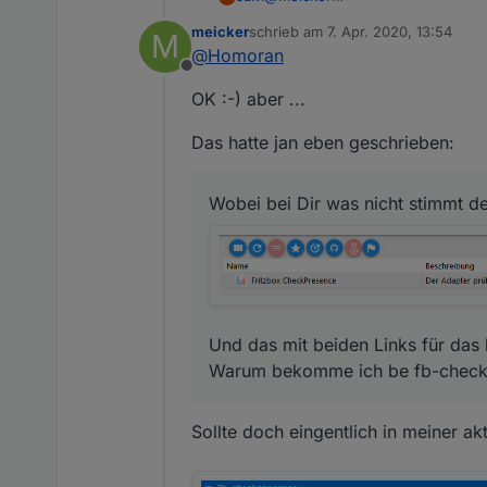
Das ist ne gute Frage und wurde 
meicker
schrieb am
7. Apr. 2020, 13:54
M
Gebrauch und ab und an auch ein
Wobei bei Dir was nicht stimmt d
zuletzt editiert von
@
Homoran
würde mich deshalb auch interes
Offline
Und das mit beiden Links für das
OK :-) aber ...
Das hatte jan eben geschrieben:
Wobei bei Dir was nicht stimmt de
Und das mit beiden Links für das 
Warum bekomme ich be fb-checkpr
Sollte doch eingentlich in meiner a