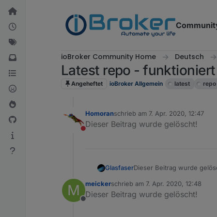
Weiter zum Inhalt
Communit
ioBroker Community Home
Deutsch
Latest repo - funktioniert
Angeheftet
ioBroker Allgemein
latest
repo
Homoran
schrieb am
7. Apr. 2020, 12:47
zuletzt editiert von
Dieser Beitrag wurde gelöscht!
Nicht stören
Glasfaser
Dieser Beitrag wurde gelös
meicker
schrieb am
7. Apr. 2020, 12:48
M
zuletzt editiert von
Dieser Beitrag wurde gelöscht!
Offline