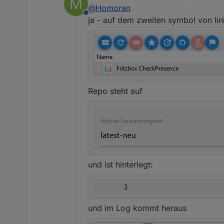
M
zuletzt editiert von
@
Homoran
Offline
ja - auf dem zweiten symbol von lin
Repo steht auf
und ist hinterlegt:
und im Log kommt heraus