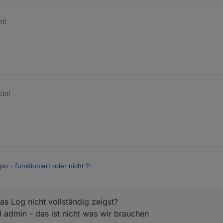
ht!
cht!
po - funktioniert oder nicht ?
:
ownload.iobroker.net/sources-dist-latest.json
das Log nicht vollständig zeigst?
nchmal - "empty repo"
l admin - das ist nicht was wir brauchen