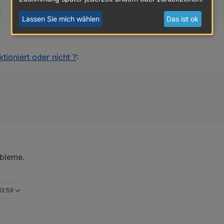
s
Lassen Sie mich wählen
Das ist ok
ktioniert oder nicht ?
:
men in dem Moment wo ich aktualisiere ebenfalls ....
obleme.
13:58