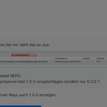
leider noch nicht wirklich beantwortet. Ich habe auch beide Links für da
 Update darüber. Welcher nun der offizielle ist und warum die sich vom
enn bei mir sieht das so aus:
sieren.
 latest REPO.
nn bei mir sieht das so aus:
latest REPO.
esence kein 1.0.0 vorgeschlagen sondern nur 0.3.0 ?
ktiven Repo auch 1.0.0 anzeigen: