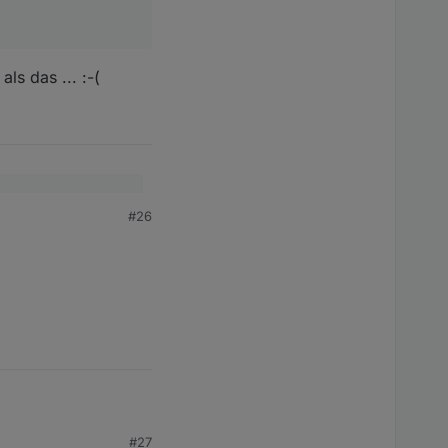
ls das ... :-(
#26
 ... :-(
#27