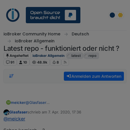
Weiter zum Inhalt
ioBroker Community Home
Deutsch
ioBroker Allgemein
Latest repo - funktioniert oder nicht ?
Angeheftet
ioBroker Allgemein
latest
repo
91
10
48.9k
8
Anmelden zum Antworten
meicker
@
Glasfaser
M
hm-rega auch. Ich habe 2.5.5 und aktuell ist 2.6.1
Glasfaser
schrieb am
7. Apr. 2020, 17:36
zuletzt editiert von
Offline
@
meicker