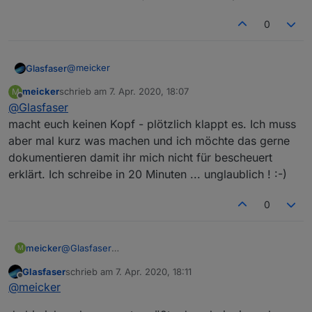
0
@
meicker
Glasfaser
meicker
schrieb am
7. Apr. 2020, 18:07
M
Also an IPv4 / IPv6 kann es nach meiner Meinung
zuletzt editiert von
Offline
@
Glasfaser
nicht liegen .
Hatte zuvor bis Anfang März IPv6
DS-Lite
macht euch keinen Kopf - plötzlich klappt es. Ich muss
Unitymedia mit der Fritzbox 6490 ,
aber mal kurz was machen und ich möchte das gerne
jetzt Fritzbox 6591 mit
Dual-Stack
also echtes IPv4 .
... und daran hat sich auch nichts geändert ... kann
dokumentieren damit ihr mich nicht für bescheuert
nur den oben gennannten Link nutzen .
erklärt. Ich schreibe in 20 Minuten ... unglaublich ! :-)
0
meicker
@
Glasfaser
M
macht euch keinen Kopf - plötzlich klappt es. Ich muss
Glasfaser
schrieb am
7. Apr. 2020, 18:11
aber mal kurz was machen und ich möchte das gerne
zuletzt editiert von
Offline
@
meicker
dokumentieren damit ihr mich nicht für bescheuert
erklärt. Ich schreibe in 20 Minuten ... unglaublich ! :-)