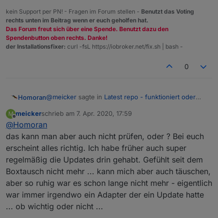
Irgendwo hatte ich die Diskussion mit IPV4 & V6 im
meinen Rechner durchlässt und am Broker nicht. Das
kein Support per PN! - Fragen im Forum stellen -
Benutzt das Voting
parallelbetrieb gesehen, ich habe nur V4
wäre ein Ansatz - aber ist das möglich ?
rechts unten im Beitrag wenn er euch geholfen hat.
Das Forum freut sich über eine Spende. Benutzt dazu den
Spendenbutton oben rechts. Danke!
der Installationsfixer:
curl -fsL https://iobroker.net/fix.sh | bash -
0
@
meicker
sagte in
Latest repo - funktioniert oder
Homoran
nicht ?
:
meicker
schrieb am
7. Apr. 2020, 17:59
M
zuletzt editiert von
Offline
@
Homoran
Das wäre ein Ansatz - aber ist das möglich ?
das kann man aber auch nicht prüfen, oder ? Bei euch
erscheint alles richtig. Ich habe früher auch super
eher unwahrscheinlich.
kann eher sein, dass nicht jeder Aufruf gelingt
regelmäßig die Updates drin gehabt. Gefühlt seit dem
Boxtausch nicht mehr ... kann mich aber auch täuschen,
aber so ruhig war es schon lange nicht mehr - eigentlich
war immer irgendwo ein Adapter der ein Update hatte
... ob wichtig oder nicht ...