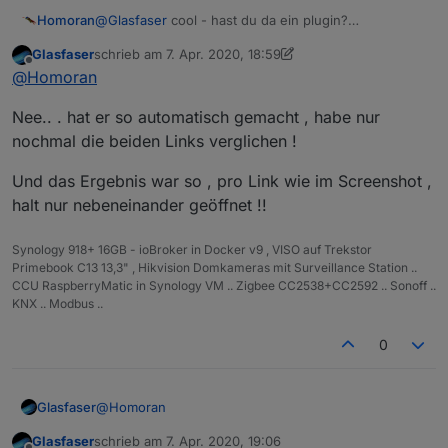
Homoran
@
Glasfaser
cool - hast du da ein plugin?
ich kenne nur die linke Schreibweise
Glasfaser
schrieb am
7. Apr. 2020, 18:59
zuletzt editiert von Glasfaser
4. Juli 2020, 21:01
Offline
@
Homoran
Nee.. . hat er so automatisch gemacht , habe nur
nochmal die beiden Links verglichen !
Und das Ergebnis war so , pro Link wie im Screenshot ,
halt nur nebeneinander geöffnet !!
Synology 918+ 16GB - ioBroker in Docker v9 , VISO auf Trekstor
Primebook C13 13,3" , Hikvision Domkameras mit Surveillance Station ..
CCU RaspberryMatic in Synology VM .. Zigbee CC2538+CC2592 .. Sonoff ..
KNX .. Modbus ..
0
@
Homoran
Glasfaser
Glasfaser
schrieb am
7. Apr. 2020, 19:06
Nee.. . hat er so automatisch gemacht , habe nur