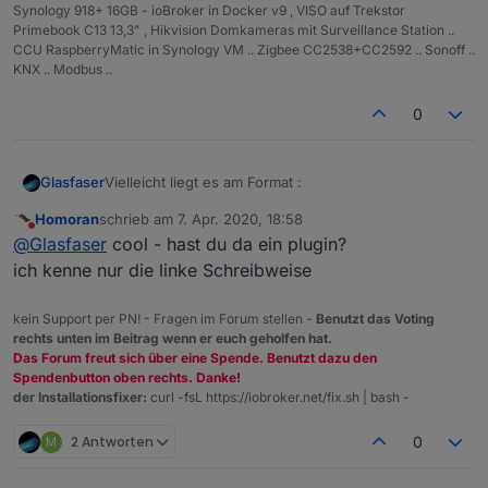
Synology 918+ 16GB - ioBroker in Docker v9 , VISO auf Trekstor
Primebook C13 13,3" , Hikvision Domkameras mit Surveillance Station ..
CCU RaspberryMatic in Synology VM .. Zigbee CC2538+CC2592 .. Sonoff ..
KNX .. Modbus ..
0
Vielleicht liegt es am Format :
Glasfaser
Homoran
schrieb am
7. Apr. 2020, 18:58
geöffnet mit Firefox.
zuletzt editiert von
Nicht stören
@
Glasfaser
cool - hast du da ein plugin?
ich kenne nur die linke Schreibweise
kein Support per PN! - Fragen im Forum stellen -
Benutzt das Voting
rechts unten im Beitrag wenn er euch geholfen hat.
Das Forum freut sich über eine Spende. Benutzt dazu den
Spendenbutton oben rechts. Danke!
der Installationsfixer:
curl -fsL https://iobroker.net/fix.sh | bash -
M
2 Antworten
0