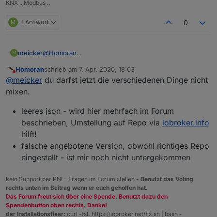
KNX .. Modbus ..
M
1 Antwort
0
meicker
@
Homoran
M
das kann man aber auch nicht prüfen, oder ? Bei euch
Homoran
schrieb am
7. Apr. 2020, 18:03
erscheint alles richtig. Ich habe früher auch super
zuletzt editiert von
Nicht stören
@
meicker
du darfst jetzt die verschiedenen Dinge nicht
regelmäßig die Updates drin gehabt. Gefühlt seit dem
Boxtausch nicht mehr ... kann mich aber auch
mixen.
täuschen, aber so ruhig war es schon lange nicht
mehr - eigentlich war immer irgendwo ein Adapter der
leeres json - wird hier mehrfach im Forum
ein Update hatte ... ob wichtig oder nicht ...
beschrieben, Umstellung auf Repo via
iobroker.info
hilft!
falsche angebotene Version, obwohl richtiges Repo
eingestellt - ist mir noch nicht untergekommen
kein Support per PN! - Fragen im Forum stellen -
Benutzt das Voting
rechts unten im Beitrag wenn er euch geholfen hat.
Das Forum freut sich über eine Spende. Benutzt dazu den
Spendenbutton oben rechts. Danke!
der Installationsfixer:
curl -fsL https://iobroker.net/fix.sh | bash -