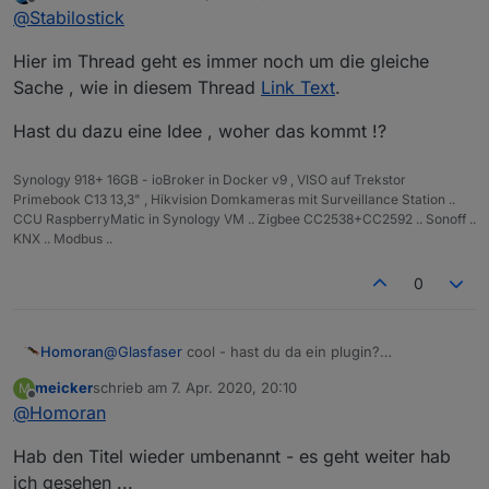
zuletzt editiert von
Offline
@
Stabilostick
nochmal die beiden Links verglichen !
Und das Ergebnis war so , pro Link wie im
Hier im Thread geht es immer noch um die gleiche
Screenshot , halt nur nebeneinander geöffnet !!
Sache , wie in diesem Thread
Link Text
.
Hast du dazu eine Idee , woher das kommt !?
Synology 918+ 16GB - ioBroker in Docker v9 , VISO auf Trekstor
Primebook C13 13,3" , Hikvision Domkameras mit Surveillance Station ..
CCU RaspberryMatic in Synology VM .. Zigbee CC2538+CC2592 .. Sonoff ..
KNX .. Modbus ..
0
Homoran
@
Glasfaser
cool - hast du da ein plugin?
ich kenne nur die linke Schreibweise
meicker
schrieb am
7. Apr. 2020, 20:10
M
zuletzt editiert von
Offline
@
Homoran
Hab den Titel wieder umbenannt - es geht weiter hab
ich gesehen ...