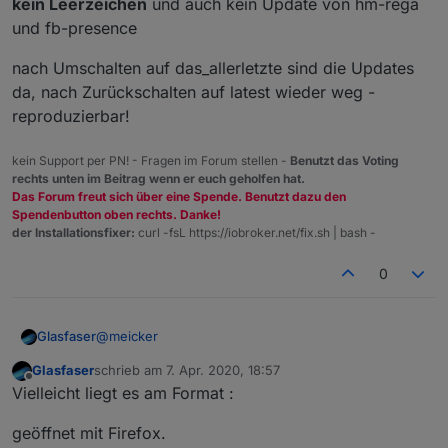
kein Leerzeichen
und auch kein Update von hm-rega
und fb-presence
nach Umschalten auf das_allerletzte sind die Updates
da, nach Zurückschalten auf latest wieder weg -
reproduzierbar!
kein Support per PN! - Fragen im Forum stellen -
Benutzt das Voting
rechts unten im Beitrag wenn er euch geholfen hat.
Das Forum freut sich über eine Spende. Benutzt dazu den
Spendenbutton oben rechts. Danke!
der Installationsfixer:
curl -fsL https://iobroker.net/fix.sh | bash -
0
@
meicker
Glasfaser
Glasfaser
schrieb am
7. Apr. 2020, 18:57
kann ich mir auch nicht vorstellen , das du ein -NO
zuletzt editiert von
Offline
Vielleicht liegt es am Format :
DATA- hast , ich denke mal eher durch das ganze hin
und her den Link falsch geschriebnen .
Es bleibt sonst beim :
empty json.
geöffnet mit Firefox.