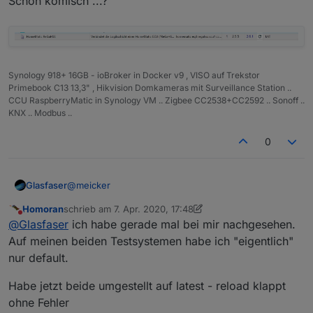
Schon komisch ...?
Synology 918+ 16GB - ioBroker in Docker v9 , VISO auf Trekstor
Primebook C13 13,3" , Hikvision Domkameras mit Surveillance Station ..
CCU RaspberryMatic in Synology VM .. Zigbee CC2538+CC2592 .. Sonoff ..
KNX .. Modbus ..
0
@
meicker
Glasfaser
Homoran
schrieb am
7. Apr. 2020, 17:48
Schon komisch ...?
zuletzt editiert von Homoran
4. Juli 2020, 19:54
Nicht stören
@
Glasfaser
ich habe gerade mal bei mir nachgesehen.
Auf meinen beiden Testsystemen habe ich "eigentlich"
nur default.
Habe jetzt beide umgestellt auf latest - reload klappt
ohne Fehler