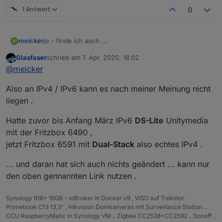
1 Antwort
0
jo - finde ich auch ...
meicker
M
Glasfaser
schrieb am
7. Apr. 2020, 18:02
Vielleicht hilft ja hiervon noch was weiter:
zuletzt editiert von
Offline
@
meicker
Tinker Board S
Also an IPv4 / IPv6 kann es nach meiner Meinung nicht
Neu aufgesetzt - ohne Image, alles über Konsole.
Danach pivccu3 installiert
WOBEI DAS damit nichts zu tun haben sollte WEIL:
liegen .
Danach Backup zurückgespielt
Ich hatte das Problem schon zuvor mit dem alten
Hatte zuvor bis Anfang März IPv6
DS-Lite
Unitymedia
Tinker Board. Eine weitere mögliche Fehlerquelle
mit der Fritzbox 6490 ,
wäre dann meine Fritzbox 6591 Kabel. Die habe ich
Komisch wäre aber dann das mein Browser die JSON
jetzt Fritzbox 6591 mit
Dual-Stack
also echtes IPv4 .
etwa zu der Zeit getauscht wo mir auch das Problem
richtig liest, auch die, die leer beim Broker ankommt ...
aufgefallen ist ... Zuvor hatte ich eine 6590 Kabelbox.
Das würde ja bedeuten das die Box die JSON an
... und daran hat sich auch nichts geändert ... kann nur
Irgendwo hatte ich die Diskussion mit IPV4 & V6 im
meinen Rechner durchlässt und am Broker nicht. Das
parallelbetrieb gesehen, ich habe nur V4
wäre ein Ansatz - aber ist das möglich ?
den oben gennannten Link nutzen .
Synology 918+ 16GB - ioBroker in Docker v9 , VISO auf Trekstor
Primebook C13 13,3" , Hikvision Domkameras mit Surveillance Station ..
CCU RaspberryMatic in Synology VM .. Zigbee CC2538+CC2592 .. Sonoff ..