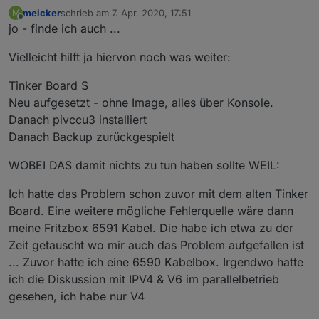
meicker
schrieb am
7. Apr. 2020, 17:51
M
zuletzt editiert von
Offline
jo - finde ich auch ...
Vielleicht hilft ja hiervon noch was weiter:
Tinker Board S
Neu aufgesetzt - ohne Image, alles über Konsole.
Danach pivccu3 installiert
Danach Backup zurückgespielt
WOBEI DAS damit nichts zu tun haben sollte WEIL:
Ich hatte das Problem schon zuvor mit dem alten Tinker
Board. Eine weitere mögliche Fehlerquelle wäre dann
meine Fritzbox 6591 Kabel. Die habe ich etwa zu der
Zeit getauscht wo mir auch das Problem aufgefallen ist
... Zuvor hatte ich eine 6590 Kabelbox. Irgendwo hatte
ich die Diskussion mit IPV4 & V6 im parallelbetrieb
gesehen, ich habe nur V4