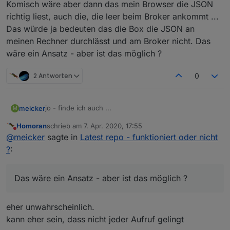
Komisch wäre aber dann das mein Browser die JSON
richtig liest, auch die, die leer beim Broker ankommt ...
Das würde ja bedeuten das die Box die JSON an
meinen Rechner durchlässt und am Broker nicht. Das
wäre ein Ansatz - aber ist das möglich ?
2 Antworten
0
jo - finde ich auch ...
meicker
M
Homoran
schrieb am
7. Apr. 2020, 17:55
Vielleicht hilft ja hiervon noch was weiter:
zuletzt editiert von
Nicht stören
@
meicker
sagte in
Latest repo - funktioniert oder nicht
Tinker Board S
?
:
Neu aufgesetzt - ohne Image, alles über Konsole.
Danach pivccu3 installiert
WOBEI DAS damit nichts zu tun haben sollte WEIL:
Danach Backup zurückgespielt
Das wäre ein Ansatz - aber ist das möglich ?
Ich hatte das Problem schon zuvor mit dem alten
Tinker Board. Eine weitere mögliche Fehlerquelle
eher unwahrscheinlich.
wäre dann meine Fritzbox 6591 Kabel. Die habe ich
Komisch wäre aber dann das mein Browser die JSON
etwa zu der Zeit getauscht wo mir auch das Problem
richtig liest, auch die, die leer beim Broker ankommt ...
kann eher sein, dass nicht jeder Aufruf gelingt
aufgefallen ist ... Zuvor hatte ich eine 6590 Kabelbox.
Das würde ja bedeuten das die Box die JSON an