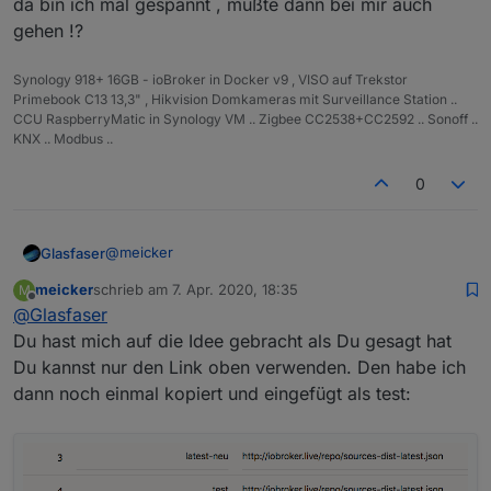
da bin ich mal gespannt , müßte dann bei mir auch
gehen !?
Synology 918+ 16GB - ioBroker in Docker v9 , VISO auf Trekstor
Primebook C13 13,3" , Hikvision Domkameras mit Surveillance Station ..
CCU RaspberryMatic in Synology VM .. Zigbee CC2538+CC2592 .. Sonoff ..
KNX .. Modbus ..
0
@
meicker
Glasfaser
meicker
schrieb am
7. Apr. 2020, 18:35
M
da bin ich mal gespannt , müßte dann bei mir auch
zuletzt editiert von
Offline
@
Glasfaser
gehen !?
Du hast mich auf die Idee gebracht als Du gesagt hat
Du kannst nur den Link oben verwenden. Den habe ich
dann noch einmal kopiert und eingefügt als test: