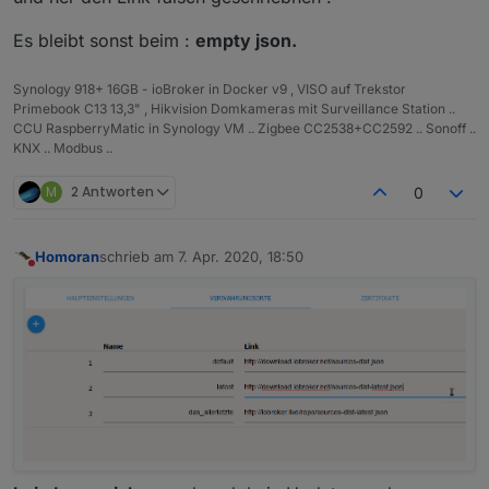
Es bleibt sonst beim :
empty json.
Synology 918+ 16GB - ioBroker in Docker v9 , VISO auf Trekstor
Primebook C13 13,3" , Hikvision Domkameras mit Surveillance Station ..
CCU RaspberryMatic in Synology VM .. Zigbee CC2538+CC2592 .. Sonoff ..
KNX .. Modbus ..
M
2 Antworten
0
Homoran
schrieb am
7. Apr. 2020, 18:50
zuletzt editiert von
Nicht stören