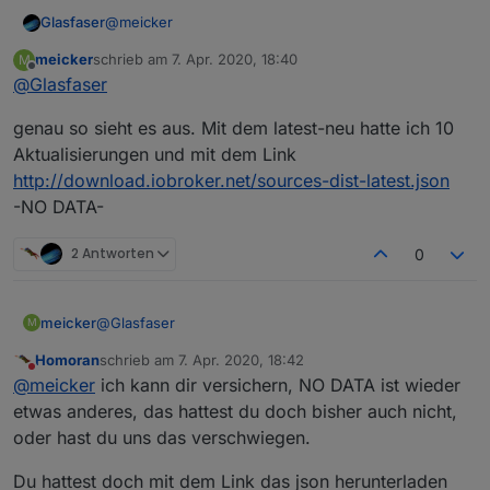
@
meicker
Glasfaser
meicker
schrieb am
7. Apr. 2020, 18:40
M
also Ende des Liedes ... der Link "
zuletzt editiert von
Offline
@
Glasfaser
http://download.iobroker.net/sources-dist-latest.json
"
genau so sieht es aus. Mit dem latest-neu hatte ich 10
funktioniert nicht !!
Aktualisierungen und mit dem Link
http://download.iobroker.net/sources-dist-latest.json
-NO DATA-
2 Antworten
0
@
Glasfaser
meicker
M
Homoran
schrieb am
7. Apr. 2020, 18:42
genau so sieht es aus. Mit dem latest-neu hatte ich 10
zuletzt editiert von
Nicht stören
@
meicker
ich kann dir versichern, NO DATA ist wieder
Aktualisierungen und mit dem Link
http://download.iobroker.net/sources-dist-latest.json
etwas anderes, das hattest du doch bisher auch nicht,
-NO DATA-
oder hast du uns das verschwiegen.
Du hattest doch mit dem Link das json herunterladen