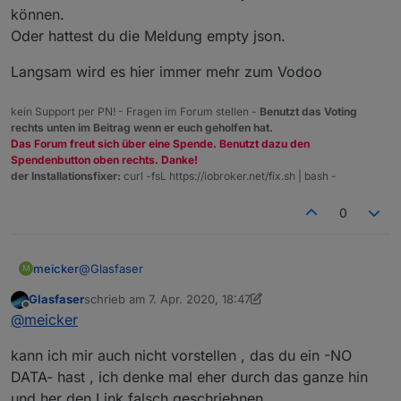
können.
Oder hattest du die Meldung empty json.
Langsam wird es hier immer mehr zum Vodoo
kein Support per PN! - Fragen im Forum stellen -
Benutzt das Voting
rechts unten im Beitrag wenn er euch geholfen hat.
Das Forum freut sich über eine Spende. Benutzt dazu den
Spendenbutton oben rechts. Danke!
der Installationsfixer:
curl -fsL https://iobroker.net/fix.sh | bash -
0
@
Glasfaser
meicker
M
Glasfaser
schrieb am
7. Apr. 2020, 18:47
genau so sieht es aus. Mit dem latest-neu hatte ich 10
zuletzt editiert von Glasfaser
4. Juli 2020, 20:47
Offline
@
meicker
Aktualisierungen und mit dem Link
http://download.iobroker.net/sources-dist-latest.json
kann ich mir auch nicht vorstellen , das du ein -NO
-NO DATA-
DATA- hast , ich denke mal eher durch das ganze hin
und her den Link falsch geschriebnen .