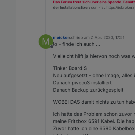
Das Forum freut sich über eine Spende. Benut
der Installationsfixer:
curl -fsL https://iobroker.n
meicker
schrieb am
7. Apr. 2020, 17:51
M
zuletzt editiert von
jo - finde ich auch ...
Offline
Vielleicht hilft ja hiervon noch was w
Tinker Board S
Neu aufgesetzt - ohne Image, alles 
Danach pivccu3 installiert
Danach Backup zurückgespielt
WOBEI DAS damit nichts zu tun habe
Ich hatte das Problem schon zuvor 
meine Fritzbox 6591 Kabel. Die habe
Zuvor hatte ich eine 6590 Kabelbox.