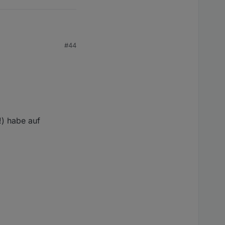
#44
!) habe auf