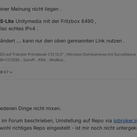
iner Meinung nicht liegen .
, alles über Konsole.
un haben sollte WEIL:
S-Lite
Unitymedia mit der Fritzbox 6490 ,
lt
 zuvor mit dem alten Tinker Board. Eine weitere mögliche Fehlerquelle 
lso echtes IPv4 .
 ich etwa zu der Zeit getauscht wo mir auch das Problem aufgefallen ist 
 hatte ich die Diskussion mit IPV4 & V6 im parallelbetrieb gesehen, ic
ein Browser die JSON richtig liest, auch die, die leer beim Broker ank
eändert ... kann nur den oben gennannten Link nutzen .
ON an meinen Rechner durchlässt und am Broker nicht. Das wäre ein Ans
ISO auf Trekstor Primebook C13 13,3" , Hikvision Domkameras mit Surveillance 
+CC2592 .. Sonoff .. KNX .. Modbus ..
 18:07
 prüfen, oder ? Bei euch erscheint alles richtig. Ich habe früher auch 
t seit dem Boxtausch nicht mehr ... kann mich aber auch täuschen, aber
hiedenen Dinge nicht mixen.
 war immer irgendwo ein Adapter der ein Update hatte ... ob wichtig oder
ch im Forum beschrieben, Umstellung auf Repo via
iobroker.i
ohl richtiges Repo eingestellt - ist mir noch nicht unterg