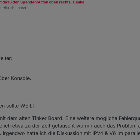
zt dazu den Spendenbutton oben rechts. Danke!
et/fix.sh | bash -
eiter:
über Konsole.
n sollte WEIL:
mit dem alten Tinker Board. Eine weitere mögliche Fehlerqu
 ich etwa zu der Zeit getauscht wo mir auch das Problem auf
 Irgendwo hatte ich die Diskussion mit IPV4 & V6 im parall