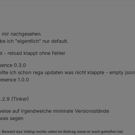
li 2020, 19:54
i mir nachgesehen.
 ich "eigentlich" nur default.
st - reload klappt ohne Fehler
esence 0.3.0
ollte ich schon rega updaten was nicht klappte - empty json
resence 1.0.0
2.2.9 (Tinker)
nweise auf irgendwelche minimale Versionsstände
 was sagen
 -
Benutzt das Voting rechts unten im Beitrag wenn er euch geholfen hat.