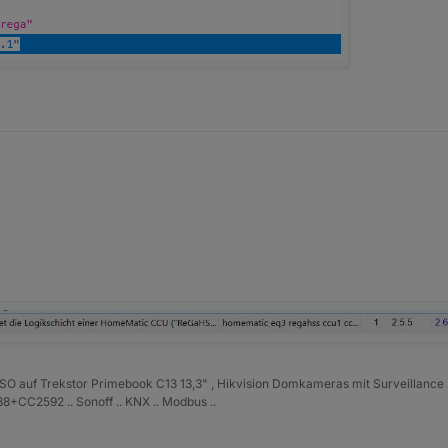
d.iobroker.net/list.html
) ist die 1.0.0 gerade erst im latest.
und aktuell ist 2.6.1
ISO auf Trekstor Primebook C13 13,3" , Hikvision Domkameras mit Surveillance 
+CC2592 .. Sonoff .. KNX .. Modbus ..