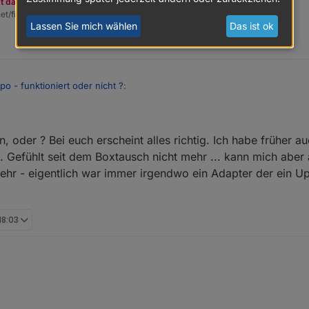
zt dazu den Spendenbutton oben rechts. Danke!
et/fix.sh | bash -
Lassen Sie mich wählen
Das ist ok
po - funktioniert oder nicht ?
:
r ist das möglich ?
 oder ? Bei euch erscheint alles richtig. Ich habe früher a
 Gefühlt seit dem Boxtausch nicht mehr ... kann mich aber
eder Aufruf gelingt
ehr - eigentlich war immer irgendwo ein Adapter der ein Upd
18:03
ch was weiter: