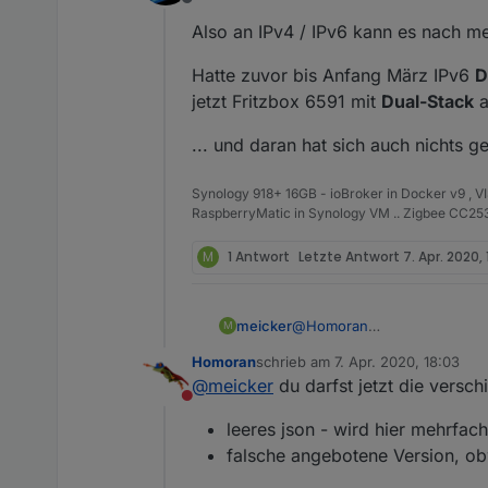
Offline
Tinker Board S
Also an IPv4 / IPv6 kann es nach me
Neu aufgesetzt - ohne Image
Danach pivccu3 installiert
WOBEI DAS damit nichts zu t
Hatte zuvor bis Anfang März IPv6
D
Danach Backup zurückgespie
Ich hatte das Problem schon
jetzt Fritzbox 6591 mit
Dual-Stack
a
Fritzbox 6591 Kabel. Die habe
eine 6590 Kabelbox. Irgendwo
Komisch wäre aber dann das m
... und daran hat sich auch nichts g
bedeuten das die Box die JS
möglich ?
Synology 918+ 16GB - ioBroker in Docker v9 , V
RaspberryMatic in Synology VM .. Zigbee CC2538
M
1 Antwort
Letzte Antwort
7. Apr. 2020,
meicker
@
Homoran
M
das kann man aber auch nicht
Homoran
schrieb am
7. Apr. 2020, 18:03
Updates drin gehabt. Gefühl
zuletzt editiert von
@
meicker
du darfst jetzt die versc
lange nicht mehr - eigentlich
Nicht stören
leeres json - wird hier mehrfa
falsche angebotene Version, obw