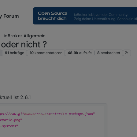
y Forum
ioBroker Allgemein
 oder nicht ?
91
beiträge
10
kommentatoren
48.9k
aufrufe
8
beobachtet
er.live/repo/sources-dist-latest.json
"ist er angegeben :
uell ist 2.6.1
t .....
Ist das nur bei diesem Adapter ... schau mal im Link und vergleiche mal ?
repo - funktioniert oder nicht ?
: