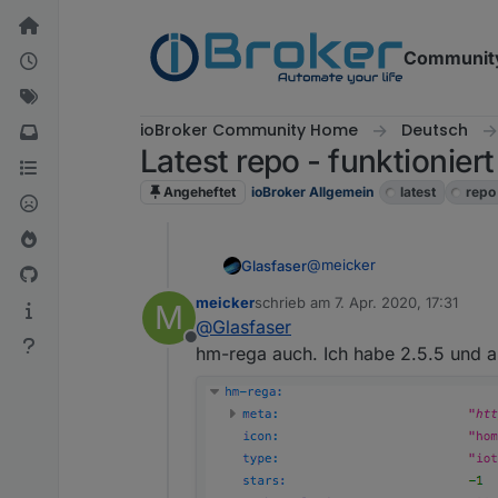
Weiter zum Inhalt
Communit
ioBroker Community Home
Deutsch
Latest repo - funktioniert
Angeheftet
ioBroker Allgemein
latest
repo
@
meicker
Glasfaser
meicker
schrieb am
7. Apr. 2020, 17:31
M
Im Json von "
http://iobrok
zuletzt editiert von
@
Glasfaser
Offline
.
hm-rega auch. Ich habe 2.5.5 und akt
?? keine Ahnung , was das is
@
Homoran
sagte in
Latest 