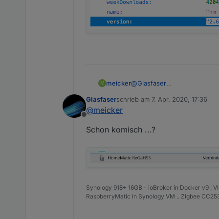
Laut Liste (
http://downloa
meicker
@
Glasfaser
M
hm-rega auch. Ich habe 2.5.5 
Glasfaser
schrieb am
7. Apr. 2020, 17:36
zuletzt editiert von
@
meicker
Offline
Schon komisch ...?
Synology 918+ 16GB - ioBroker in Docker v9 , V
RaspberryMatic in Synology VM .. Zigbee CC2538