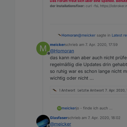
Das Forum freut sich über eine Spende. Benut
der Installationsfixer:
curl -fsL https://iobroker.n
@
meicker
sagte in
Latest re
Homoran
meicker
schrieb am
7. Apr. 2020, 17:59
M
zuletzt editiert von
@
Homoran
Das wäre ein Ansatz - abe
Offline
das kann man aber auch nicht prüfen,
regelmäßig die Updates drin gehabt.
eher unwahrscheinlich.
kann eher sein, dass nicht j
so ruhig war es schon lange nicht m
wichtig oder nicht ...
1 Antwort
Letzte Antwort
7. Apr. 2020, 
jo - finde ich auch ...
meicker
M
Glasfaser
schrieb am
7. Apr. 2020, 18:02
Vielleicht hilft ja hiervon no
zuletzt editiert von
@
meicker