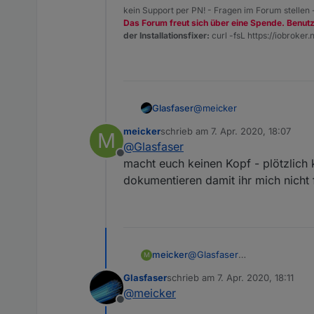
kein Support per PN! - Fragen im Forum stellen
Das Forum freut sich über eine Spende. Benut
der Installationsfixer:
curl -fsL https://iobroker.n
@
meicker
Glasfaser
meicker
schrieb am
7. Apr. 2020, 18:07
M
Also an IPv4 / IPv6 kann es
zuletzt editiert von
@
Glasfaser
Offline
Hatte zuvor bis Anfang Mä
macht euch keinen Kopf - plötzlich
jetzt Fritzbox 6591 mit
Dual
dokumentieren damit ihr mich nicht fü
... und daran hat sich auch
meicker
@
Glasfaser
M
macht euch keinen Kopf - pl
Glasfaser
schrieb am
7. Apr. 2020, 18:11
dokumentieren damit ihr mich 
zuletzt editiert von
@
meicker
Offline