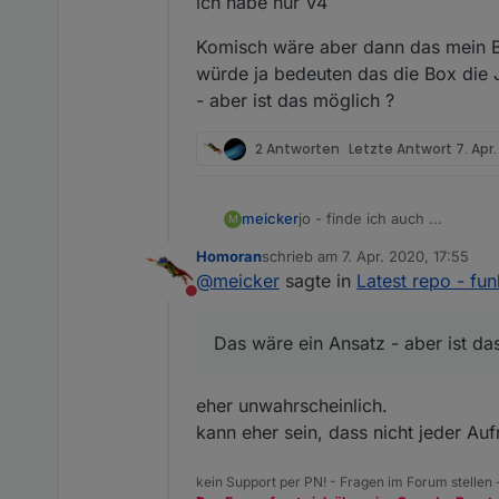
ich habe nur V4
Komisch wäre aber dann das mein Br
würde ja bedeuten das die Box die 
- aber ist das möglich ?
2 Antworten
Letzte Antwort
7. Apr
jo - finde ich auch ...
meicker
M
Homoran
schrieb am
7. Apr. 2020, 17:55
Vielleicht hilft ja hiervon no
zuletzt editiert von
@
meicker
sagte in
Latest repo - fun
Nicht stören
Tinker Board S
Neu aufgesetzt - ohne Image
Das wäre ein Ansatz - aber ist da
Danach pivccu3 installiert
WOBEI DAS damit nichts zu t
Danach Backup zurückgespie
Ich hatte das Problem schon
eher unwahrscheinlich.
Fritzbox 6591 Kabel. Die habe
kann eher sein, dass nicht jeder Auf
eine 6590 Kabelbox. Irgendwo
Komisch wäre aber dann das m
bedeuten das die Box die JS
möglich ?
kein Support per PN! - Fragen im Forum stellen