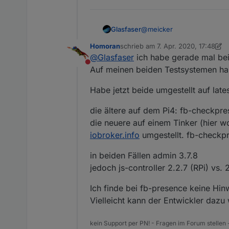
@
meicker
Glasfaser
Homoran
schrieb am
7. Apr. 2020, 17:48
Schon komisch ...?
zuletzt editiert von Homoran
4. Ju
@
Glasfaser
ich habe gerade mal be
Nicht stören
Auf meinen beiden Testsystemen habe
Habe jetzt beide umgestellt auf late
die ältere auf dem Pi4: fb-checkpr
die neuere auf einem Tinker (hier w
iobroker.info
umgestellt. fb-checkp
in beiden Fällen admin 3.7.8
jedoch js-controller 2.2.7 (RPi) vs. 
Ich finde bei fb-presence keine Hi
Vielleicht kann der Entwickler dazu
kein Support per PN! - Fragen im Forum stellen