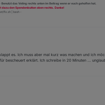
 -
Benutzt das Voting rechts unten im Beitrag wenn er euch geholfen hat.
zt dazu den Spendenbutton oben rechts. Danke!
et/fix.sh | bash -
 nach meiner Meinung nicht liegen .
rz IPv6
DS-Lite
Unitymedia mit der Fritzbox 6490 ,
 klappt es. Ich muss aber mal kurz was machen und ich möc
-Stack
also echtes IPv4 .
r bescheuert erklärt. Ich schreibe in 20 Minuten ... unglaubl
 nichts geändert ... kann nur den oben gennannten Link nutzen .
ötzlich klappt es. Ich muss aber mal kurz was machen und ich möchte d
nicht für bescheuert erklärt. Ich schreibe in 20 Minuten ... unglaublich !