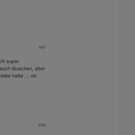
#47
uch super
 auch täuschen, aber
ate hatte ... ob
#48