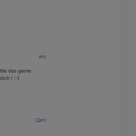
#50
hte das gerne
ich ! :-)
as gerne
#51
 :-)