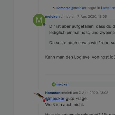
@
meicker
sagte in
Latest re
Homoran
meicker
schrieb am
7. Apr. 2020, 13:06
M
zuletzt editiert von
Bei dieser Repo:
http://d
Dir ist aber aufgefallen, dass du 
Offline
kommt das:
ok - so kommt es leider ma
lediglich einmal host, und zweima
@
meicker
sagte in
Latest re
Da sollte noch etwas wie "repo s
Bei dieser repo:
http://i
Kann man den Loglevel von host.ioBr
Dir ist aber aufgefallen, da
lediglich einmal host, und 
Da sollte noch etwas wie "
meicker
M
Dir ist aber aufgefallen, d
Homoran
schrieb am
7. Apr. 2020, 13:08
lediglich einmal host, und
zuletzt editiert von
Kann man den Loglevel von ho
@
meicker
gute Frage!
Da sollte noch etwas wie
Nicht stören
Weiß ich auch nicht.
Hast du nochmals reloaded? Mit de