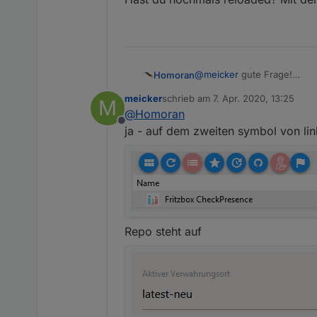
@
meicker
gute Frage!
Homoran
Weiß ich auch nicht.
meicker
schrieb am
7. Apr. 2020, 13:25
M
Hast du nochmals reloaded
zuletzt editiert von
@
Homoran
Offline
ja - auf dem zweiten symbol von lin
Repo steht auf