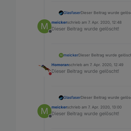
Glasfaser
Dieser Beitrag wurde gelös
meicker
schrieb am
7. Apr. 2020, 12:48
M
zuletzt editiert von
Dieser Beitrag wurde gelöscht!
Offline
meicker
Dieser Beitrag wurde gelösc
M
Homoran
schrieb am
7. Apr. 2020, 12:49
zuletzt editiert von
Dieser Beitrag wurde gelöscht!
Nicht stören
Glasfaser
Dieser Beitrag wurde gelös
meicker
schrieb am
7. Apr. 2020, 13:00
M
zuletzt editiert von
Dieser Beitrag wurde gelöscht!
Offline