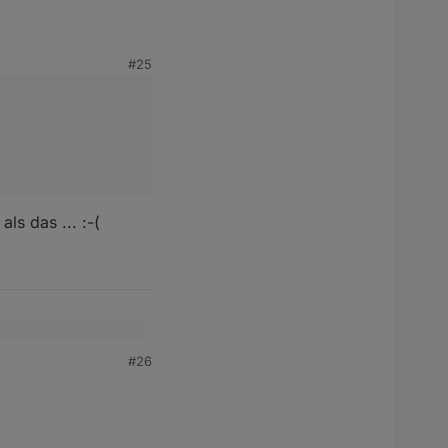
#25
ls das ... :-(
#26
 ... :-(