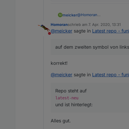
@
Homoran
meicker
M
ja - auf dem zweiten symbol 
Homoran
schrieb am
7. Apr. 2020, 13:31
Admin habe ich auf debug s
zuletzt editiert von
@
meicker
sagte in
Latest repo - fun
Nicht stören
auf dem zweiten symbol von link
Repo steht auf
korrekt!
@
meicker
sagte in
Latest repo - fun
und ist hinterlegt:
Repo steht auf
und im Log kommt heraus
latest-neu
und ist hinterlegt:
Alles gut.