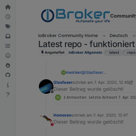
Weiter zum Inhalt
Communit
ioBroker Community Home
Deutsch
Latest repo - funktioniert
Angeheftet
ioBroker Allgemein
latest
repo
meicker
@
Glasfaser
M
stimmt :-) Dir hatte das jema
Glasfaser
schrieb am
7. Apr. 2020, 12:45
geht darum das bei mir etwas
zuletzt editiert von Glasfaser
4. J
Dieser Beitrag wurde gelöscht!
vg
Offline
Marc
M
2 Antworten
Letzte Antwort
7. Apr. 20
Homoran
schrieb am
7. Apr. 2020, 12:47
zuletzt editiert von
Dieser Beitrag wurde gelöscht!
Nicht stören