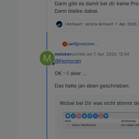
Die zwie Admin Einträge kom
Dann gibt es damit bei dir keine Pr
Dann bleibe dabei.
1 Antwort
Letzte Antwort
7. Apr. 2020, 
@
meicker
Jan1
J
Das ist ne gute Frage und wurde 
meicker
schrieb am
7. Apr. 2020, 13:54
M
Gebrauch und ab und an auch ein
Wobei bei Dir was nicht stimmt d
zuletzt editiert von
@
Homoran
würde mich deshalb auch interes
Offline
Und das mit beiden Links für das
OK :-) aber ...
Das hatte jan eben geschrieben:
Wobei bei Dir was nicht stimmt de