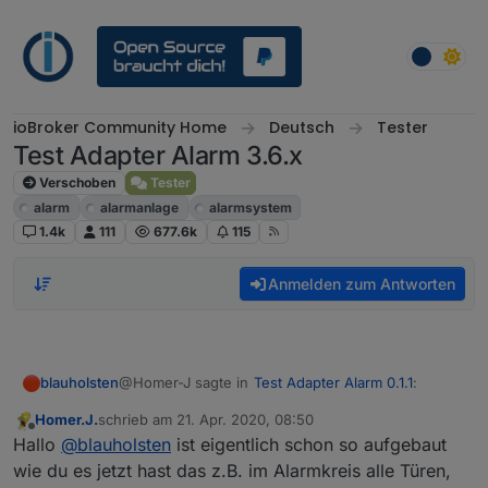
Weiter zum Inhalt
ioBroker Community Home
Deutsch
Tester
Test Adapter Alarm 3.6.x
Verschoben
Tester
alarm
alarmanlage
alarmsystem
1.4k
111
677.6k
115
Anmelden zum Antworten
@Homer-J sagte in
Test Adapter Alarm 0.1.1
:
blauholsten
Homer.J.
schrieb am
21. Apr. 2020, 08:50
zuletzt editiert von
Offline
Hi
@
blauholsten
funktioniert Klasse, ist es
Hallo
@
blauholsten
ist eigentlich schon so aufgebaut
eventuell möglich das du 2 Datenpunkte zum
wie du es jetzt hast das z.B. im Alarmkreis alle Türen,
Hi,
scharf schalten anlegen könntest einmal für