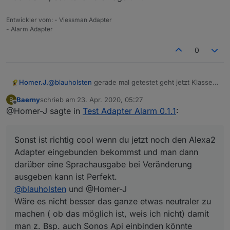
Entwickler vom: - Viessman Adapter
- Alarm Adapter
0
Homer.J.
@
blauholsten
gerade mal getestet geht jetzt Klasse
einzige was mir aufgefallen ist auch wenn Nachtruhe
Baerny
schrieb am
23. Apr. 2020, 05:27
B
nicht aktiviert ist wird trotzdem die Sleep List und die
zuletzt editiert von
Offline
@Homer-J sagte in
Test Adapter Alarm 0.1.1
:
Alarm list getriggert. Soll das so sein.
Sonst ist richtig cool wenn du jetzt noch den Alexa2
Adapter eingebunden bekommst und man dann
Sonst ist richtig cool wenn du jetzt noch den Alexa2
darüber eine Sprachausgabe bei Veränderung
ausgeben kann ist Perfekt.
Adapter eingebunden bekommst und man dann
Ich denk mit dem Sayit sollte das ja schon
darüber eine Sprachausgabe bei Veränderung
funktionieren.
ausgeben kann ist Perfekt.
Vielleicht könntest du ja noch etwas einbauen, wenn
@
blauholsten
und @Homer-J
bei Nachtruhe etwas ausgelöst hat und der Changes
night circuit z.B. für 60 Sekunden auf true geht, und
Wäre es nicht besser das ganze etwas neutraler zu
dann die Nachtruhe abgestellt wird auch der
machen ( ob das möglich ist, weis ich nicht) damit
Datenpunkt sofort auf false geht, da sonst die Sirene
man z. Bsp. auch Sonos Api einbinden könnte
die 60 Sekunden durch läuft.