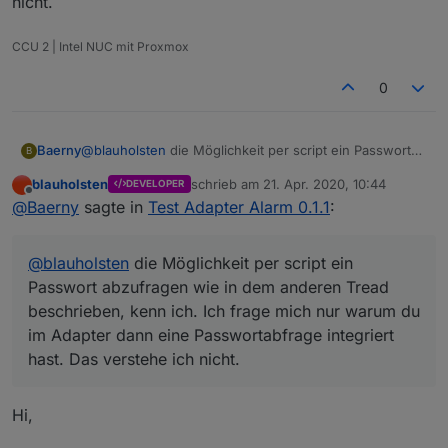
nicht.
CCU 2 | Intel NUC mit Proxmox
0
Baerny
@
blauholsten
die Möglichkeit per script ein Passwort
B
abzufragen wie in dem anderen Tread beschrieben,
blauholsten
schrieb am
21. Apr. 2020, 10:44
DEVELOPER
kenn ich. Ich frage mich nur warum du im Adapter dann
zuletzt editiert von
Offline
@
Baerny
sagte in
Test Adapter Alarm 0.1.1
:
eine Passwortabfrage integriert hast. Das verstehe ich
nicht.
@
blauholsten
die Möglichkeit per script ein
Passwort abzufragen wie in dem anderen Tread
beschrieben, kenn ich. Ich frage mich nur warum du
im Adapter dann eine Passwortabfrage integriert
hast. Das verstehe ich nicht.
Hi,