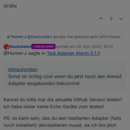
Grüße
0
Homer.J.
@
blauholsten
gerade mal getestet geht jetzt Klasse
einzige was mir aufgefallen ist auch wenn Nachtruhe
blauholsten
schrieb am
29. Apr. 2020, 19:24
DEVELOPER
nicht aktiviert ist wird trotzdem die Sleep List und die
zuletzt editiert von
Offline
@Homer-J sagte in
Test Adapter Alarm 0.1.1
:
Alarm list getriggert. Soll das so sein.
Sonst ist richtig cool wenn du jetzt noch den Alexa2
Adapter eingebunden bekommst und man dann
@
blauholsten
darüber eine Sprachausgabe bei Veränderung
ausgeben kann ist Perfekt.
Sonst ist richtig cool wenn du jetzt noch den Alexa2
Ich denk mit dem Sayit sollte das ja schon
Adapter eingebunden bekommst
funktionieren.
Vielleicht könntest du ja noch etwas einbauen, wenn
bei Nachtruhe etwas ausgelöst hat und der Changes
Kannst du bitte mal die aktuelle Github Version testen?
night circuit z.B. für 60 Sekunden auf true geht, und
Ich habe leider keine Echo Geräte zum testen!
dann die Nachtruhe abgestellt wird auch der
Datenpunkt sofort auf false geht, da sonst die Sirene
PS: es kann sein, das du den istallierten Adapter (falls
die 60 Sekunden durch läuft.
noch installiert) deinstallieren musst, da ich bis jetzt