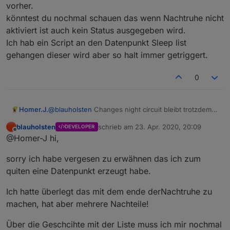
vorher.
z.B. für 60 Sekunden auf true geht, und dann
könntest du nochmal schauen das wenn Nachtruhe nicht
die Nachtruhe abgestellt wird auch der
Datenpunkt sofort auf false geht, da sonst die
aktiviert ist auch kein Status ausgegeben wird.
Sirene die 60 Sekunden durch läuft.
Ich hab ein Script an den Datenpunkt Sleep list
gehangen dieser wird aber so halt immer getriggert.
0
Homer.J.
@
blauholsten
Changes night circuit bleibt trotzdem
auch wenn Nachtruhe deaktivieren wird aktiv also
blauholsten
schrieb am
23. Apr. 2020, 20:09
DEVELOPER
wie vorher.
zuletzt editiert von
Offline
@Homer-J hi,
könntest du nochmal schauen das wenn Nachtruhe
nicht aktiviert ist auch kein Status ausgegeben wird.
sorry ich habe vergesen zu erwähnen das ich zum
Ich hab ein Script an den Datenpunkt Sleep list
gehangen dieser wird aber so halt immer getriggert.
quiten eine Datenpunkt erzeugt habe.
Ich hatte überlegt das mit dem ende derNachtruhe zu
machen, hat aber mehrere Nachteile!
Über die Geschcihte mit der Liste muss ich mir nochmal