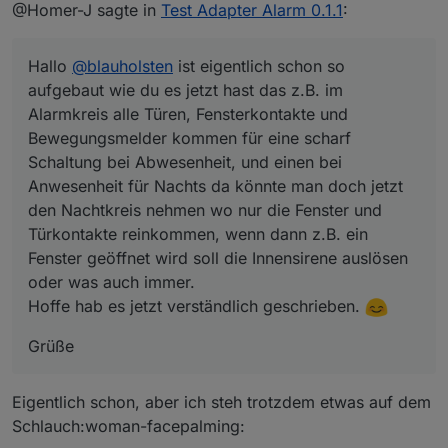
Offline
@Homer-J sagte in
Test Adapter Alarm 0.1.1
:
eine scharf Schaltung bei Abwesenheit, und einen
bei Anwesenheit für Nachts da könnte man doch
jetzt den Nachtkreis nehmen wo nur die Fenster und
Hallo
@
blauholsten
ist eigentlich schon so
Türkontakte reinkommen, wenn dann z.B. ein
Fenster geöffnet wird soll die Innensirene auslösen
aufgebaut wie du es jetzt hast das z.B. im
oder was auch immer.
Alarmkreis alle Türen, Fensterkontakte und
Hoffe hab es jetzt verständlich geschrieben.
Bewegungsmelder kommen für eine scharf
Schaltung bei Abwesenheit, und einen bei
Anwesenheit für Nachts da könnte man doch jetzt
den Nachtkreis nehmen wo nur die Fenster und
Türkontakte reinkommen, wenn dann z.B. ein
Fenster geöffnet wird soll die Innensirene auslösen
oder was auch immer.
Hoffe hab es jetzt verständlich geschrieben.
Grüße
Eigentlich schon, aber ich steh trotzdem etwas auf dem
Schlauch:woman-facepalming: