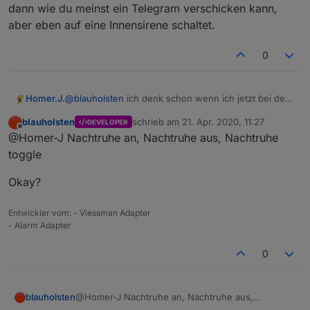
dann wie du meinst ein Telegram verschicken kann,
Grüße
aber eben auf eine Innensirene schaltet.
0
Homer.J.
@
blauholsten
ich denk schon wenn ich jetzt bei der
Nachtruhe nur die Kontakte rein nehme die ich dafür
blauholsten
schrieb am
21. Apr. 2020, 11:27
DEVELOPER
benötige,
zuletzt editiert von
Offline
@Homer-J Nachtruhe an, Nachtruhe aus, Nachtruhe
die Nachtruhe konnte aber nicht geschalten werden
soweit ich weiss, das geht doch nur über die von dir
toggle
angelegten datenpunkte ab welcher Zeit die
Nachtruhe an oder aus geht, oder ?. Kannst du die
Okay?
Nachtruhe nicht einfach schaltbar machen wenn man
z.B. ins Bett geht das man dann die Nachtruhe
Entwickler vom: - Viessman Adapter
einschalten kann, wie das eigentliche scharfschalten,
- Alarm Adapter
und einen Datenpunkt der dann wie du meinst ein
Telegram verschicken kann, aber eben auf eine
0
Innensirene schaltet.
@Homer-J Nachtruhe an, Nachtruhe aus,
blauholsten
Nachtruhe toggle