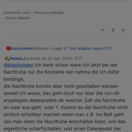
Entwickler vom: - Viessman Adapter
- Alarm Adapter
0
@Homer-J sagte in
Test Adapter Alarm 0.1.1
:
blauholsten
Homer.J.
schrieb am
21. Apr. 2020, 11:17
zuletzt editiert von
Offline
Hallo
@
blauholsten
ist eigentlich schon so
@
blauholsten
ich denk schon wenn ich jetzt bei der
aufgebaut wie du es jetzt hast das z.B. im
Nachtruhe nur die Kontakte rein nehme die ich dafür
Eigentlich schon, aber ich steh trotzdem etwas auf
Alarmkreis alle Türen, Fensterkontakte und
benötige,
dem Schlauch:woman-facepalming:
Bewegungsmelder kommen für eine scharf
die Nachtruhe konnte aber nicht geschalten werden
Du würdest quasi gerne einen Datenpunkt haben,
Schaltung bei Abwesenheit, und einen bei
der gesetzt wird wenn es eine Veränderung z.B
Anwesenheit für Nachts da könnte man doch
soweit ich weiss, das geht doch nur über die von dir
bei der Nachtruhe kommt und der ggf. wie die
Du falls du das meinst, wäre das von der
jetzt den Nachtkreis nehmen wo nur die
angelegten datenpunkte ab welcher Zeit die Nachtruhe
eigentliche Sirene funktioniert?
Funktionsweise wie Benachrichtigungen...
Fenster und Türkontakte reinkommen, wenn
an oder aus geht, oder ?. Kannst du die Nachtruhe nicht
dann z.B. ein Fenster geöffnet wird soll die
einfach schaltbar machen wenn man z.B. ins Bett geht
Innensirene auslösen oder was auch immer.
Hoffe hab es jetzt verständlich geschrieben.
das man dann die Nachtruhe einschalten kann, wie das
eigentliche scharfschalten, und einen Datenpunkt der