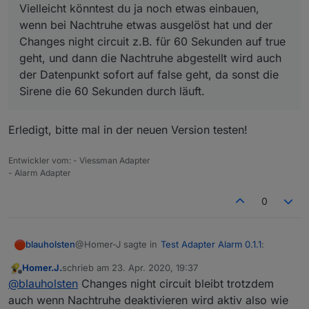
Vielleicht könntest du ja noch etwas einbauen,
darüber eine Sprachausgabe bei Veränderung
ausgeben kann ist Perfekt.
wenn bei Nachtruhe etwas ausgelöst hat und der
Ich denk mit dem Sayit sollte das ja schon
Changes night circuit z.B. für 60 Sekunden auf true
funktionieren.
geht, und dann die Nachtruhe abgestellt wird auch
Vielleicht könntest du ja noch etwas einbauen, wenn
der Datenpunkt sofort auf false geht, da sonst die
bei Nachtruhe etwas ausgelöst hat und der Changes
night circuit z.B. für 60 Sekunden auf true geht, und
Sirene die 60 Sekunden durch läuft.
dann die Nachtruhe abgestellt wird auch der
Datenpunkt sofort auf false geht, da sonst die Sirene
die 60 Sekunden durch läuft.
Erledigt, bitte mal in der neuen Version testen!
Entwickler vom: - Viessman Adapter
- Alarm Adapter
0
@Homer-J sagte in
Test Adapter Alarm 0.1.1
:
blauholsten
Homer.J.
schrieb am
23. Apr. 2020, 19:37
zuletzt editiert von
Offline
Vielleicht könntest du ja noch etwas
@
blauholsten
Changes night circuit bleibt trotzdem
einbauen, wenn bei Nachtruhe etwas
auch wenn Nachtruhe deaktivieren wird aktiv also wie
Erledigt, bitte mal in der neuen Version testen!
ausgelöst hat und der Changes night circuit