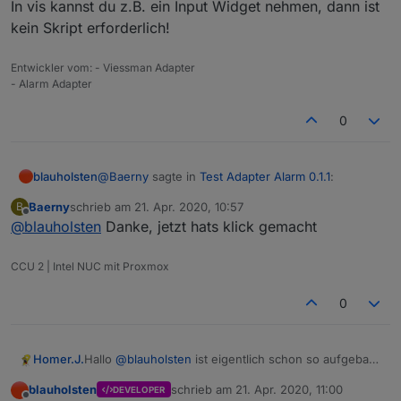
In vis kannst du z.B. ein Input Widget nehmen, dann ist
kein Skript erforderlich!
Entwickler vom: - Viessman Adapter
- Alarm Adapter
0
@
Baerny
sagte in
Test Adapter Alarm 0.1.1
:
blauholsten
Baerny
schrieb am
21. Apr. 2020, 10:57
B
zuletzt editiert von
Offline
@
blauholsten
Danke, jetzt hats klick gemacht
@
blauholsten
die Möglichkeit per script ein
Passwort abzufragen wie in dem anderen
Hi,
Tread beschrieben, kenn ich. Ich frage mich
CCU 2 | Intel NUC mit Proxmox
nur warum du im Adapter dann eine
In vis kannst du z.B. ein Input Widget nehmen,
Passwortabfrage integriert hast. Das verstehe
0
dann ist kein Skript erforderlich!
ich nicht.
Hallo
@
blauholsten
ist eigentlich schon so aufgebaut
Homer.J.
wie du es jetzt hast das z.B. im Alarmkreis alle Türen,
blauholsten
schrieb am
21. Apr. 2020, 11:00
DEVELOPER
Fensterkontakte und Bewegungsmelder kommen für
Grüße
zuletzt editiert von