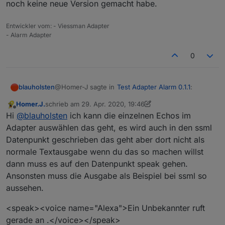
noch keine neue Version gemacht habe.
Entwickler vom: - Viessman Adapter
- Alarm Adapter
0
@Homer-J sagte in
Test Adapter Alarm 0.1.1
:
blauholsten
Homer.J.
schrieb am
29. Apr. 2020, 19:46
zuletzt editiert von Homer.J.
Offline
@
blauholsten
Hi
@
blauholsten
ich kann die einzelnen Echos im
Sonst ist richtig cool wenn du jetzt noch den
Adapter auswählen das geht, es wird auch in den ssml
Kannst du bitte mal die aktuelle Github Version
Alexa2 Adapter eingebunden bekommst
Datenpunkt geschrieben das geht aber dort nicht als
testen? Ich habe leider keine Echo Geräte zum
normale Textausgabe wenn du das so machen willst
testen!
PS: es kann sein, das du den istallierten Adapter
(falls noch installiert) deinstallieren musst, da ich
dann muss es auf den Datenpunkt speak gehen.
bis jetzt noch keine neue Version gemacht habe.
Ansonsten muss die Ausgabe als Beispiel bei ssml so
aussehen.
<speak><voice name="Alexa">Ein Unbekannter ruft
gerade an .</voice></speak>