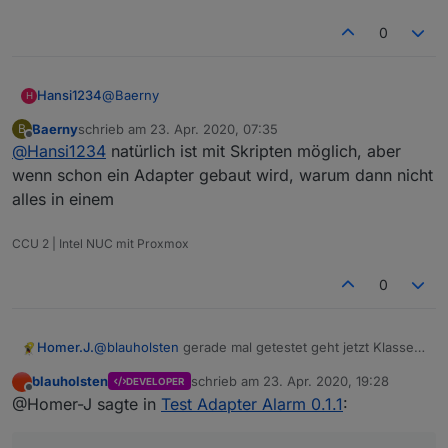
0
@
Baerny
Hansi1234
H
Baerny
schrieb am
23. Apr. 2020, 07:35
B
das ist doch heute auch schon über Scripts
zuletzt editiert von
Offline
@
Hansi1234
natürlich ist mit Skripten möglich, aber
möglich. Sobald bei mir ein Einbruch gemeldet wird,
wird aus den Lautsprechern der Squeezebox ein
Ist sowas mit dem Sonos oder Alexa Adapter nicht
wenn schon ein Adapter gebaut wird, warum dann nicht
Alarm wiedergegeben.
möglich?
alles in einem
Sorry, habe beides nicht
CCU 2 | Intel NUC mit Proxmox
0
Homer.J.
@
blauholsten
gerade mal getestet geht jetzt Klasse
einzige was mir aufgefallen ist auch wenn Nachtruhe
blauholsten
schrieb am
23. Apr. 2020, 19:28
DEVELOPER
nicht aktiviert ist wird trotzdem die Sleep List und die
zuletzt editiert von
Offline
@Homer-J sagte in
Test Adapter Alarm 0.1.1
:
Alarm list getriggert. Soll das so sein.
Sonst ist richtig cool wenn du jetzt noch den Alexa2
Adapter eingebunden bekommst und man dann