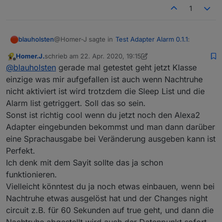
1
@Homer-J sagte in
Test Adapter Alarm 0.1.1
:
blauholsten
Homer.J.
schrieb am
22. Apr. 2020, 19:15
zuletzt editiert von Homer.J.
Offline
@
blauholsten
jab das iss es.
@
blauholsten
gerade mal getestet geht jetzt Klasse
einzige was mir aufgefallen ist auch wenn Nachtruhe
nicht aktiviert ist wird trotzdem die Sleep List und die
erledigt in der neuen Version! Man kann sich die
Zeit in der Konfig einstellen, wie lange der
Alarm list getriggert. Soll das so sein.
Datenpunkt info...... aktiv sein soll! Bitte testen und
Sonst ist richtig cool wenn du jetzt noch den Alexa2
feedback geben.
Adapter eingebunden bekommst und man dann darüber
eine Sprachausgabe bei Veränderung ausgeben kann ist
Perfekt.
Ich denk mit dem Sayit sollte das ja schon
funktionieren.
Vielleicht könntest du ja noch etwas einbauen, wenn bei
Nachtruhe etwas ausgelöst hat und der Changes night
circuit z.B. für 60 Sekunden auf true geht, und dann die