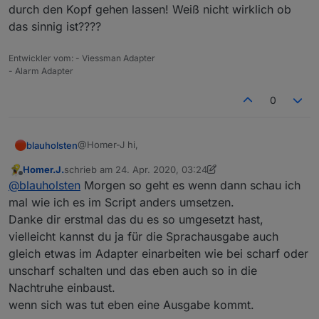
durch den Kopf gehen lassen! Weiß nicht wirklich ob
das sinnig ist????
Entwickler vom: - Viessman Adapter
- Alarm Adapter
0
@Homer-J hi,
blauholsten
Homer.J.
schrieb am
24. Apr. 2020, 03:24
sorry ich habe vergesen zu erwähnen das ich zum
zuletzt editiert von Homer.J.
Offline
@
blauholsten
Morgen so geht es wenn dann schau ich
quiten eine Datenpunkt erzeugt habe.
Ich hatte überlegt das mit dem ende derNachtruhe
mal wie ich es im Script anders umsetzen.
zu machen, hat aber mehrere Nachteile!
Danke dir erstmal das du es so umgesetzt hast,
Über die Geschcihte mit der Liste muss ich mir
vielleicht kannst du ja für die Sprachausgabe auch
nochmal durch den Kopf gehen lassen! Weiß nicht
gleich etwas im Adapter einarbeiten wie bei scharf oder
wirklich ob das sinnig ist????
unscharf schalten und das eben auch so in die
Nachtruhe einbaust.
wenn sich was tut eben eine Ausgabe kommt.