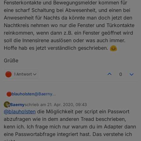
Fensterkontakte und Bewegungsmelder kommen für
intern scharf wo man z.B. die
eine scharf Schaltung bei Abwesenheit, und einen bei
sorry für die etwas verzögerte Antwort, aber ich
Fensterkontakte reinpackt und einmal für
dachte das ich in letzter Zeit mehr finden...
extern scharf wo man die Fensterkontakte
Anwesenheit für Nachts da könnte man doch jetzt den
PS: Allerdings sind massive Veränderungen so
Ich lass jetzt schon mehrfach von einer Internen
und Bewegungsmelder reinpackt, für intern
Nachtkreis nehmen wo nur die Fenster und Türkontakte
einfach nicht mehr möglich. Allerdings denke ich,
Sirene und zwei Kreisen. Bitte mal genauer
scharf einen Datenpunkt zum schalten einer
reinkommen, wenn dann z.B. ein Fenster geöffnet wird
dass man mit dem Alarm- und Warnkreis ja
erklären, danke.
Innensirene bei Auslösung wäre auch schön.
soll die Innensirene auslösen oder was auch immer.
eigentlich die Wünsche abdeckt???
Grüße
Was ich definitiv noch implementieren kann, ist,
Hoffe hab es jetzt verständlich geschrieben.
die Überwachung und Aktivierbarkeit des
Warnkreises.
Grüße
1 Antwort
0
blauholsten
@
Baerny
hi bitte schau hier mal unter dem Thread Alarm
Baerny
schrieb am
21. Apr. 2020, 09:43
B
0.0.8, dort habe ich und andere eine Möglichkeit
zuletzt editiert von
Offline
@
blauholsten
die Möglichkeit per script ein Passwort
beschrieben.
abzufragen wie in dem anderen Tread beschrieben,
kenn ich. Ich frage mich nur warum du im Adapter dann
eine Passwortabfrage integriert hast. Das verstehe ich