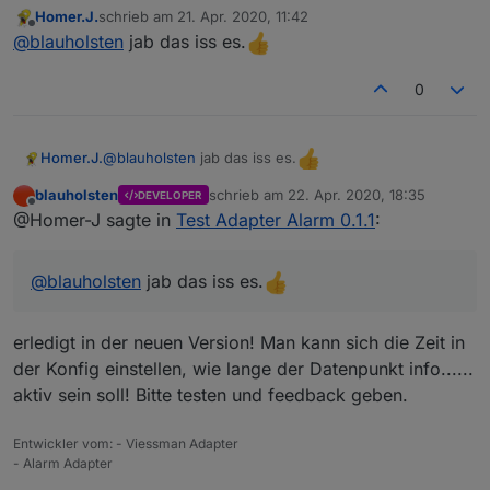
Homer.J.
schrieb am
21. Apr. 2020, 11:42
Okay?
zuletzt editiert von
Offline
@
blauholsten
jab das iss es.
0
@
blauholsten
jab das iss es.
Homer.J.
blauholsten
schrieb am
22. Apr. 2020, 18:35
DEVELOPER
zuletzt editiert von
Offline
@Homer-J sagte in
Test Adapter Alarm 0.1.1
:
@
blauholsten
jab das iss es.
erledigt in der neuen Version! Man kann sich die Zeit in
der Konfig einstellen, wie lange der Datenpunkt info......
aktiv sein soll! Bitte testen und feedback geben.
Entwickler vom: - Viessman Adapter
- Alarm Adapter