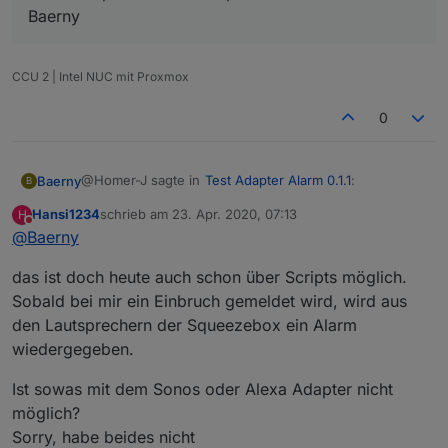
Baerny
CCU 2 | Intel NUC mit Proxmox
0
@Homer-J sagte in
Test Adapter Alarm 0.1.1
:
Baerny
B
Hansi1234
schrieb am
23. Apr. 2020, 07:13
H
zuletzt editiert von
Nicht stören
@
Baerny
Sonst ist richtig cool wenn du jetzt noch den
Alexa2 Adapter eingebunden bekommst und man
dann darüber eine Sprachausgabe bei
das ist doch heute auch schon über Scripts möglich.
Veränderung ausgeben kann ist Perfekt.
Sobald bei mir ein Einbruch gemeldet wird, wird aus
@
blauholsten
und @Homer-J
den Lautsprechern der Squeezebox ein Alarm
Wäre es nicht besser das ganze etwas neutraler
wiedergegeben.
zu machen ( ob das möglich ist, weis ich nicht)
damit man z. Bsp. auch Sonos Api einbinden
Ist sowas mit dem Sonos oder Alexa Adapter nicht
könnte
Baerny
möglich?
Sorry, habe beides nicht