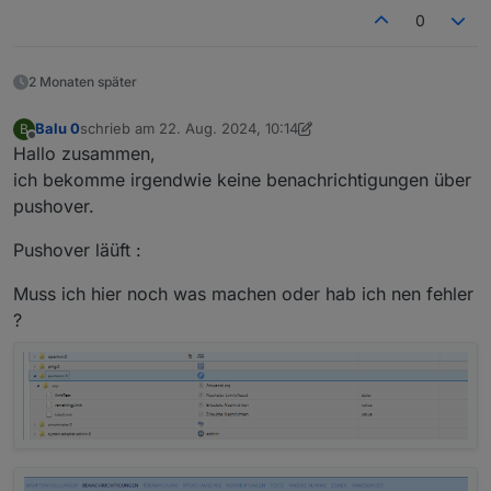
0
2 Monaten später
Balu 0
schrieb am
22. Aug. 2024, 10:14
B
zuletzt editiert von Balu 0
Offline
Hallo zusammen,
ich bekomme irgendwie keine benachrichtigungen über
pushover.
Pushover läüft :
Muss ich hier noch was machen oder hab ich nen fehler
?