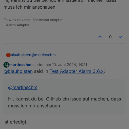
Hi, kannst du bei GitHub ein Issue auf machen, dass
mehr, aber die Lichter gehen weiter an und aus.
Sollte die Simulation nicht auch abgebrochen
muss ich mir anschauen
werden ?
Viele Grüße
Entwickler vom: - Viessman Adapter
Martin
- Alarm Adapter
0
@
martinschm
blauholsten
martinschm
schrieb am
10. Juni 2024, 14:21
M
Hi, kannst du bei GitHub ein Issue auf machen,
zuletzt editiert von
Offline
@
blauholsten
said in
Test Adapter Alarm 3.6.x
:
dass muss ich mir anschauen
@
martinschm
Hi, kannst du bei GitHub ein Issue auf machen, dass
muss ich mir anschauen
Ist erledigt.