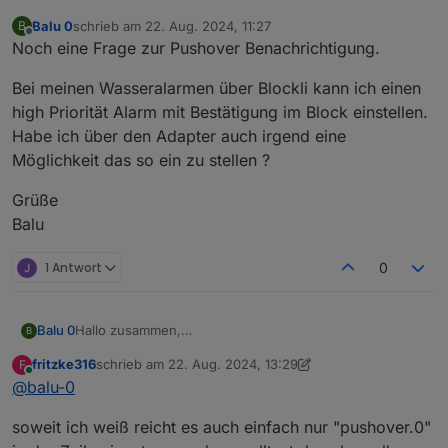
ich bekomme irgendwie keine benachrichtigungen über
Balu 0
schrieb am
22. Aug. 2024, 11:27
B
pushover.
Pushover läüft :
zuletzt editiert von
Offline
Noch eine Frage zur Pushover Benachrichtigung.
Muss ich hier noch was machen oder hab ich nen fehler
Bei meinen Wasseralarmen über Blockli kann ich einen
?
Danke für eure Hilfe !
high Priorität Alarm mit Bestätigung im Block einstellen.
Gelöst :
Habe ich über den Adapter auch irgend eine
nimm nicht das PLUS sondern tippe telegram.0 (also die
Möglichkeit das so ein zu stellen ?
Instanz, welche du verwenden willst) ein und dann
<Enter>
Grüße
Balu
1 Antwort
0
Hallo zusammen,
Balu 0
B
ich bekomme irgendwie keine benachrichtigungen über
fritzke316
schrieb am
22. Aug. 2024, 13:29
F
pushover.
Pushover läüft :
zuletzt editiert von fritzke316
Online
@
balu-0
Muss ich hier noch was machen oder hab ich nen fehler
soweit ich weiß reicht es auch einfach nur "pushover.0"
?
Danke für eure Hilfe !