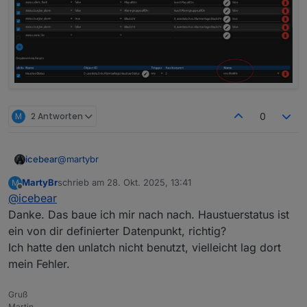
M
2 Antworten
0
@
martybr
icebear
MartyBr
schrieb am
28. Okt. 2025, 13:41
M
Also ich mach das bei mir über ein Blockly und dem
zuletzt editiert von
Offline
@
icebear
Adapter.
Eingesetzt ist hierbei ein Nuki und ein Door-Sensor
Danke. Das baue ich mir nach nach. Haustuerstatus ist
von Homematic IP. Die States für das Nuki kommen
ein von dir definierter Datenpunkt, richtig?
vom nuki-extended-Adapter und vom hm-rpc Adapter.
Erstmal das Blockly für den Haustür-Status:
Ich hatte den unlatch nicht benutzt, vielleicht lag dort
mein Fehler.
Gruß
Martin