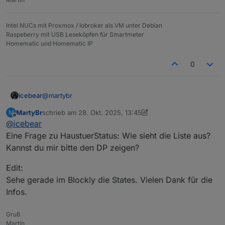
Intel NUCs mit Proxmox / Iobroker als VM unter Debian
Raspeberry mit USB Leseköpfen für Smartmeter
Homematic und Homematic IP
0
@
martybr
icebear
MartyBr
schrieb am
28. Okt. 2025, 13:45
M
Also ich mach das bei mir über ein Blockly und dem
zuletzt editiert von MartyBr
Offline
@
icebear
Adapter.
Und im Adapter Alarm dann noch wie auf dem Bild die
Eingesetzt ist hierbei ein Nuki und ein Door-Sensor
Verknüpfung setzten:
Eine Frage zu HaustuerStatus: Wie sieht die Liste aus?
von Homematic IP. Die States für das Nuki kommen
Kannst du mir bitte den DP zeigen?
vom nuki-extended-Adapter und vom hm-rpc Adapter.
Erstmal das Blockly für den Haustür-Status:
Edit:
Sehe gerade im Blockly die States. Vielen Dank für die
Infos.
Gruß
Martin