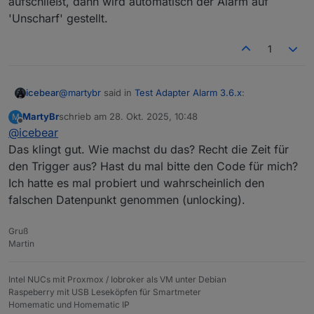
aufschließt, dann wird automatisch der Alarm auf
'Unscharf' gestellt.
1
@
martybr
said in
Test Adapter Alarm 3.6.x
:
icebear
MartyBr
schrieb am
28. Okt. 2025, 10:48
M
zuletzt editiert von
Offline
@
icebear
Wenn ich deine Frage richtig verstanden habe,
dann sollte die Unscharf-Schaltung ohne
Das klingt gut. Wie machst du das? Recht die Zeit für
Das kommt darauf an was du genau möchtest, ich hab
Verzögerung kommen.
den Trigger aus? Hast du mal bitte den Code für mich?
das bei mir auch überlegt so zu machen, das wenn ich
Ich hatte es mal probiert und wahrscheinlich den
die Haustür öffne der Alarm 'Unscharf' verzögert wird
und ich erst nach öffnen der Tür zum Panel gehe um
falschen Datenpunkt genommen (unlocking).
den unscharf zuschalten, dann hab ich mir aber
gedacht was ist wenn ich in Urlaub bin, und zum
Gruß
Beispiel der Nachbar die Tür öffnet um z.B. nach den
Martin
Katzen zu sehen, rafft der das daran zu denken nach
öffnen der Tür zum Panel zugehen und den Alarm
'Unscharf' zu schalten?
Intel NUCs mit Proxmox / Iobroker als VM unter Debian
Deshalb hab ich mich dann doch dazu entschieden,
Raspeberry mit USB Leseköpfen für Smartmeter
das ganze so zu regeln, das wenn mein NUKI die
Homematic und Homematic IP