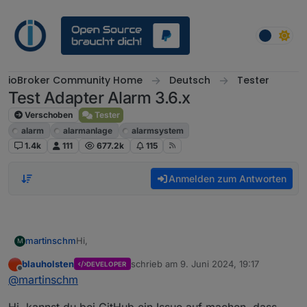
Weiter zum Inhalt
ioBroker Community Home
Deutsch
Tester
Test Adapter Alarm 3.6.x
Verschoben
Tester
alarm
alarmanlage
alarmsystem
1.4k
111
677.2k
115
Anmelden zum Antworten
Hi,
martinschm
M
blauholsten
schrieb am
9. Juni 2024, 19:17
DEVELOPER
Mir ist aufgefallen, das die
zuletzt editiert von
Offline
@
martinschm
Anwesenheitssimulation weiter läuft, wenn ein
Einbruch gemeldet wurde.
Benachrichtigungen über Bewegungen und
Veränderungen an den Fenstern kommen nicht