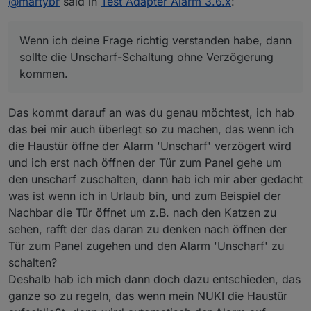
@
martybr
said in
Test Adapter Alarm 3.6.x
:
dass ich im Haus den Zustand "unscharf" schalten
sollte die Unscharf-Schaltung ohne Verzögerung
kann.
kommen.
Bei Herausgehen ist das kein Problem. Ich schalte den
Wenn ich deine Frage richtig verstanden habe, dann
Alarm verzögert ein und habe dann 1 Minute Zeit das
Haus zu verlassen.
sollte die Unscharf-Schaltung ohne Verzögerung
kommen.
Das kommt darauf an was du genau möchtest, ich hab
das bei mir auch überlegt so zu machen, das wenn ich
die Haustür öffne der Alarm 'Unscharf' verzögert wird
und ich erst nach öffnen der Tür zum Panel gehe um
den unscharf zuschalten, dann hab ich mir aber gedacht
was ist wenn ich in Urlaub bin, und zum Beispiel der
Nachbar die Tür öffnet um z.B. nach den Katzen zu
sehen, rafft der das daran zu denken nach öffnen der
Tür zum Panel zugehen und den Alarm 'Unscharf' zu
schalten?
Deshalb hab ich mich dann doch dazu entschieden, das
ganze so zu regeln, das wenn mein NUKI die Haustür