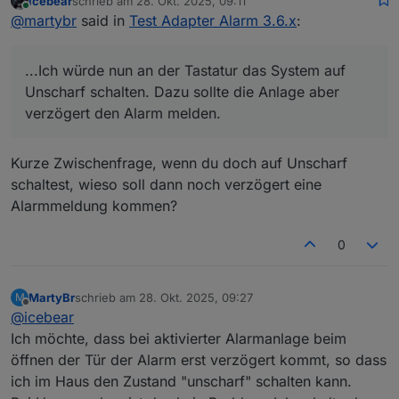
icebear
schrieb am
28. Okt. 2025, 09:11
benutzen kann. Damit kann ich das System Unscharf,
Nun habe ich eine Frage zum Alarm-Adapter:
zuletzt editiert von
Online
@
martybr
said in
Test Adapter Alarm 3.6.x
:
Scharf_Innen und Scharf_Extern schalten.
Wenn ich nun bei einer Schaltung Extern_Scharf nach
Hause komme, betrete ich das Haus bei aktivierter
Was mache ich falsch?
Alarmanlage. Ich würde nun an der Tastatur das
...Ich würde nun an der Tastatur das System auf
System auf Unscharf schalten. Dazu sollte die Anlage
Hier die Einstellungen:
aber verzögert den Alarm melden. Das bekomme ich
Unscharf schalten. Dazu sollte die Anlage aber
aber nicht hin. Beim Öffnen der Haustür geht der
verzögert den Alarm melden.
Alarm direkt los.
Kurze Zwischenfrage, wenn du doch auf Unscharf
schaltest, wieso soll dann noch verzögert eine
Alarmmeldung kommen?
0
MartyBr
schrieb am
28. Okt. 2025, 09:27
M
zuletzt editiert von
Offline
@
icebear
Ich möchte, dass bei aktivierter Alarmanlage beim
öffnen der Tür der Alarm erst verzögert kommt, so dass
ich im Haus den Zustand "unscharf" schalten kann.