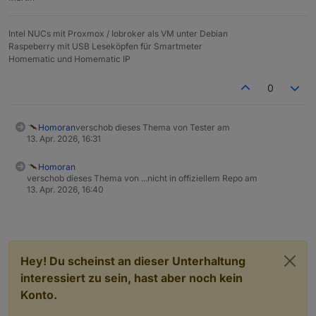
Intel NUCs mit Proxmox / Iobroker als VM unter Debian
Raspeberry mit USB Leseköpfen für Smartmeter
Homematic und Homematic IP
0
Homoran
verschob dieses Thema von Tester am
13. Apr. 2026, 16:31
Und im Adapter Alarm dann noch wie auf dem Bild die
Verknüpfung setzten:
Homoran
verschob dieses Thema von ...nicht in offiziellem Repo am
13. Apr. 2026, 16:40
Hey! Du scheinst an dieser Unterhaltung
interessiert zu sein, hast aber noch kein
Konto.