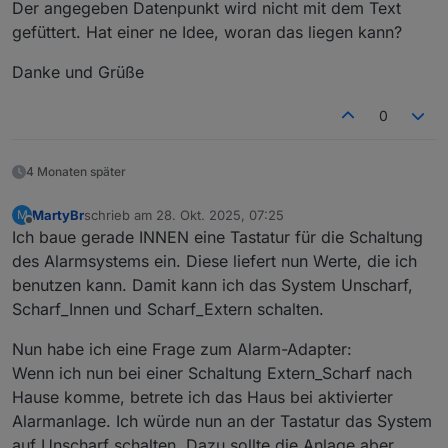
Der angegeben Datenpunkt wird nicht mit dem Text
gefüttert. Hat einer ne Idee, woran das liegen kann?
Danke und Grüße
0
4 Monaten später
MartyBr
schrieb am
28. Okt. 2025, 07:25
M
zuletzt editiert von
Offline
Ich baue gerade INNEN eine Tastatur für die Schaltung
des Alarmsystems ein. Diese liefert nun Werte, die ich
benutzen kann. Damit kann ich das System Unscharf,
Scharf_Innen und Scharf_Extern schalten.
Nun habe ich eine Frage zum Alarm-Adapter:
Wenn ich nun bei einer Schaltung Extern_Scharf nach
Hause komme, betrete ich das Haus bei aktivierter
Alarmanlage. Ich würde nun an der Tastatur das System
auf Unscharf schalten. Dazu sollte die Anlage aber