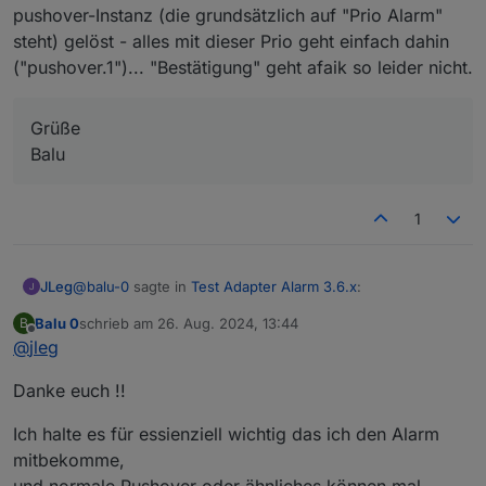
pushover-Instanz (die grundsätzlich auf "Prio Alarm"
steht) gelöst - alles mit dieser Prio geht einfach dahin
("pushover.1")... "Bestätigung" geht afaik so leider nicht.
Grüße
Balu
1
@
balu-0
sagte in
Test Adapter Alarm 3.6.x
:
JLeg
Balu 0
schrieb am
26. Aug. 2024, 13:44
B
zuletzt editiert von
Offline
@
jleg
Noch eine Frage zur Pushover Benachrichtigung.
das mit der "Alarm Prio" habe ich einfach durch eine 2.
Bei meinen Wasseralarmen über Blockli kann ich
Danke euch !!
pushover-Instanz (die grundsätzlich auf "Prio Alarm"
einen high Priorität Alarm mit Bestätigung im Block
steht) gelöst - alles mit dieser Prio geht einfach dahin
einstellen.
Ich halte es für essienziell wichtig das ich den Alarm
Grüße
("pushover.1")... "Bestätigung" geht afaik so leider nicht.
Habe ich über den Adapter auch irgend eine
mitbekomme,
Balu
Möglichkeit das so ein zu stellen ?