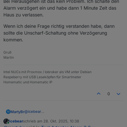
Bei Herausgehen ist das kein Problem. Ich schalte den
Alarm verzögert ein und habe dann 1 Minute Zeit das
Haus zu verlassen.
Wenn ich deine Frage richtig verstanden habe, dann
sollte die Unscharf-Schaltung ohne Verzögerung
kommen.
Gruß
Martin
Intel NUCs mit Proxmox / Iobroker als VM unter Debian
Raspeberry mit USB Leseköpfen für Smartmeter
Homematic und Homematic IP
0
@
icebear
MartyBr
M
Ich möchte, dass bei aktivierter Alarmanlage beim
icebear
schrieb am
28. Okt. 2025, 10:38
öffnen der Tür der Alarm erst verzögert kommt, so
Wenn ich deine Frage richtig verstanden habe, dann
zuletzt editiert von
Online