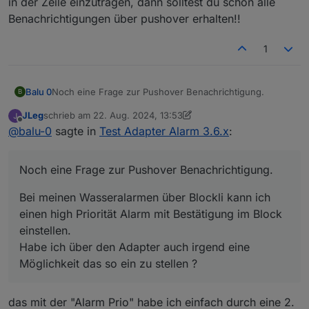
in der Zeile einzutragen, dann solltest du schon alle
Gelöst :
Benachrichtigungen über pushover erhalten!!
nimm nicht das PLUS sondern tippe telegram.0 (also die
Instanz, welche du verwenden willst) ein und dann
1
<Enter>
Noch eine Frage zur Pushover Benachrichtigung.
Balu 0
B
JLeg
schrieb am
22. Aug. 2024, 13:53
Bei meinen Wasseralarmen über Blockli kann ich einen
zuletzt editiert von JLeg
Offline
@
balu-0
sagte in
Test Adapter Alarm 3.6.x
:
high Priorität Alarm mit Bestätigung im Block einstellen.
Habe ich über den Adapter auch irgend eine
Grüße
Möglichkeit das so ein zu stellen ?
Balu
Noch eine Frage zur Pushover Benachrichtigung.
Bei meinen Wasseralarmen über Blockli kann ich
einen high Priorität Alarm mit Bestätigung im Block
einstellen.
Habe ich über den Adapter auch irgend eine
Möglichkeit das so ein zu stellen ?
das mit der "Alarm Prio" habe ich einfach durch eine 2.