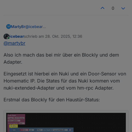
Haustür aufschließt, dann wird automatisch der Alarm
auf 'Unscharf' gestellt.
0
MartyBr
@
icebear
M
Das klingt gut. Wie machst du das? Recht die Zeit für
icebear
schrieb am
28. Okt. 2025, 12:36
den Trigger aus? Hast du mal bitte den Code für mich?
zuletzt editiert von
Online
@
martybr
Ich hatte es mal probiert und wahrscheinlich den
falschen Datenpunkt genommen (unlocking).
Also ich mach das bei mir über ein Blockly und dem
Adapter.
Eingesetzt ist hierbei ein Nuki und ein Door-Sensor von
Homematic IP. Die States für das Nuki kommen vom
nuki-extended-Adapter und vom hm-rpc Adapter.
Erstmal das Blockly für den Haustür-Status: