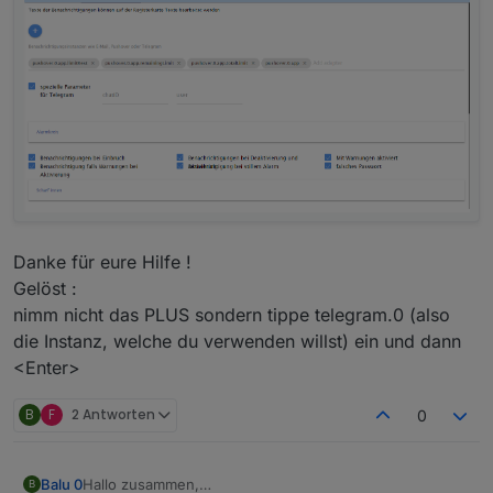
Danke für eure Hilfe !
Gelöst :
nimm nicht das PLUS sondern tippe telegram.0 (also
die Instanz, welche du verwenden willst) ein und dann
<Enter>
B
F
2 Antworten
0
Hallo zusammen,
Balu 0
B