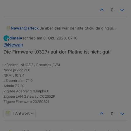
0
@
arteck
Ja aber das war der alte Stick, da ging ja
Newan
nichts mehr wegen MEM_ERR ...
dimaiv
schrieb am
6. Okt. 2020, 07:16
D
Log:
zuletzt editiert von
Offline
@
Newan
start_with_debug.log
Die Firmware (0327) auf der Platine ist nicht gut!
ioBroker- NUC8i3 / Proxmox / VM
Node.js v22.21.0
NPM v10.9.4
JS controller 7.1.0
Admin 7.7.20
ZigBee Adapter 3.3.1alpha.0
Zigbee LAN Gateway CC2652P
Zigbee Firmware 20250321
1 Antwort
0