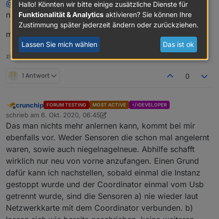
@
Newan
das haben wir dosch schon mal gehabt.. wo
auch nicht am Gerät da ich verschiedene Geräte
Hallo! Könnten wir bitte einige zusätzliche Dienste für
getestet, siehe oben. Hab auch einen Plug resettet, ein
nach einem neustart nix mehr ging..
Funktionalität & Analytics
aktivieren? Sie können Ihre
repair ist nicht möglich?
Zustimmung später jederzeit ändern oder zurückziehen.
mach mal ein LOG bitte .. Debug und Herdsman
Lassen Sie mich wählen
Das ist ok
zigbee hab ich, zwave auch, nuc's genauso und HA auch
1 Antwort
0
crunchip
FORUM TESTING
MOST ACTIVE
DEVELOPER
Offline
schrieb am
6. Okt. 2020, 06:45
zuletzt editiert von crunchip
10. Juni 2020, 08:47
Das man nichts mehr anlernen kann, kommt bei mir
ebenfalls vor. Weder Sensoren die schon mal angelernt
waren, sowie auch niegelnagelneue. Abhilfe schafft
wirklich nur neu von vorne anzufangen. Einen Grund
dafür kann ich nachstellen, sobald einmal die Instanz
gestoppt wurde und der Coordinator einmal vom Usb
getrennt wurde, sind die Sensoren a) nie wieder laut
Netzwerkkarte mit dem Coordinator verbunden. b)