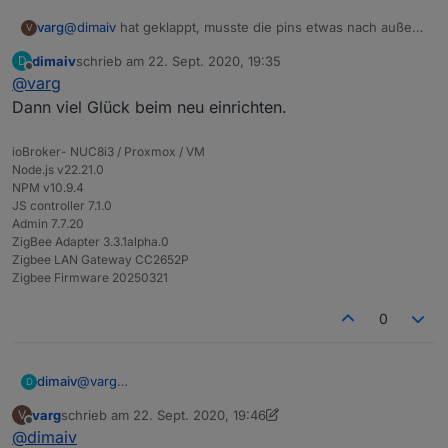
varg
@
dimaiv
hat geklappt, musste die pins etwas nach außen
V
biegen.
dimaiv
schrieb am
22. Sept. 2020, 19:35
D
thx für den support !!!!
zuletzt editiert von
Offline
@
varg
Dann viel Glück beim neu einrichten.
ioBroker- NUC8i3 / Proxmox / VM
Node.js v22.21.0
NPM v10.9.4
JS controller 7.1.0
Admin 7.7.20
ZigBee Adapter 3.3.1alpha.0
Zigbee LAN Gateway CC2652P
Zigbee Firmware 20250321
0
dimaiv
@
varg
D
Dann viel Glück beim neu einrichten.
varg
schrieb am
22. Sept. 2020, 19:46
V
zuletzt editiert von varg
Offline
@
dimaiv