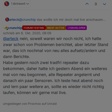
1 Antwort
0
arteck
@
crunchip
das wollte ich mir doch mal live anschauen
... oder ?
crunchip
FORUM TESTING
MOST ACTIVE
DEVELOPER
Offline
schrieb am
6. Okt. 2020, 08:09
zuletzt editiert von
@
arteck
nein, soweit waren wir noch nicht, ich hatte
zwar schon von Problemen berichtet, aber letzter Stand
war, das ich nochmal von neu alles aufsetz/anlern und
dann Berichte.
Habe gestern noch zwei tradfri repeater dazu
bekommen, daher hatte ich gestern Abend ein weiteres
mal von neu begonnen, alle Repeater angelernt und
danach ein paar Sensoren. Ich teste heut abend noch
und lern paar weitere an, sollte es wieder nicht richtig
laufen, können wir gerne mal live.
umgestiegen von Proxmox auf Unraid