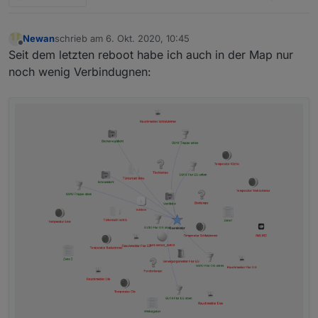
Newan
schrieb am
6. Okt. 2020, 10:45
zuletzt editiert von
Offline
Seit dem letzten reboot habe ich auch in der Map nur
noch wenig Verbindugnen: