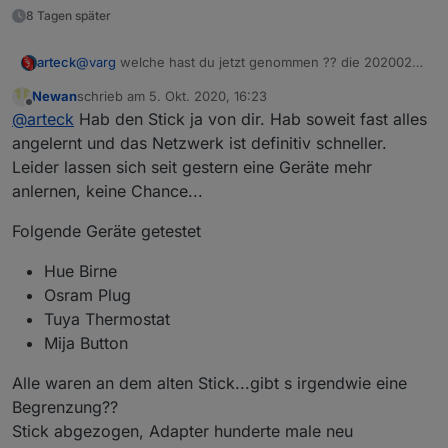
8 Tagen später
@
varg
welche hast du jetzt genommen ?? die 20200211
arteck
??
Newan
schrieb am
5. Okt. 2020, 16:23
verstehe ich nicht die vom März hab ich auch hier..
zuletzt editiert von
Offline
@
arteck
Hab den Stick ja von dir. Hab soweit fast alles
läuft..aber gut
angelernt und das Netzwerk ist definitiv schneller.
Leider lassen sich seit gestern eine Geräte mehr
anlernen, keine Chance...
Folgende Geräte getestet
Hue Birne
Osram Plug
Tuya Thermostat
Mija Button
Alle waren an dem alten Stick...gibt s irgendwie eine
Begrenzung??
Stick abgezogen, Adapter hunderte male neu