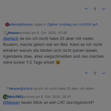
0
@
Newan
sagte in
Zigbee Umstieg von ccXXXX auf
arteck
ccYYYY
:
Newan
schrieb am
6. Okt. 2020, 05:46
zuletzt editiert von
Offline
gibt s irgendwie eine Begrenzung
@
arteck
da bin ich nicht habe 25 aber mit vielen
Routern, mache gleich mal ein Bild. Kann es mir nicht
erklären warum die letzten sich nicht pairen lassen.
ja ca. 200 Geräte
Irgendeine Idee, alles wegschmeißen und neu machen
wäre locker 1-2 Tage arbeit 😫
0
Newan
@
arteck
da bin ich nicht habe 25 aber mit vielen
Routern, mache gleich mal ein Bild. Kann es mir nicht
Malz1902
schrieb am
6. Okt. 2020, 05:47
M
erklären warum die letzten sich nicht pairen lassen.
zuletzt editiert von
Offline
@
Newan
neuen Stick an edn LXC durchgereicht?
Irgendeine Idee, alles wegschmeißen und neu machen
wäre locker 1-2 Tage arbeit 😫