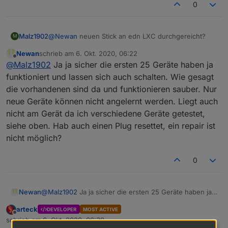
0
Malz1902
@
Newan
neuen Stick an edn LXC durchgereicht?
M
Newan
schrieb am
6. Okt. 2020, 06:22
zuletzt editiert von
Offline
@
Malz1902
Ja ja sicher die ersten 25 Geräte haben ja
funktioniert und lassen sich auch schalten. Wie gesagt
die vorhandenen sind da und funktionieren sauber. Nur
neue Geräte können nicht angelernt werden. Liegt auch
nicht am Gerät da ich verschiedene Geräte getestet,
siehe oben. Hab auch einen Plug resettet, ein repair ist
nicht möglich?
0
Newan
@
Malz1902
Ja ja sicher die ersten 25 Geräte haben ja
funktioniert und lassen sich auch schalten. Wie gesagt
arteck
DEVELOPER
MOST ACTIVE
die vorhandenen sind da und funktionieren sauber.
Offline
schrieb am
6. Okt. 2020, 06:39
Nur neue Geräte können nicht angelernt werden. Liegt
zuletzt editiert von