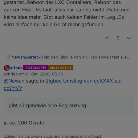
gestartet..Reboot des LXC Containers, Reboot des
ganzen Host. Es läuft alles nur pairing nicht..Habe nun
keine Idee mehr. Gibt auch keinen Fehler im Log..Es
wird einfach nur kein Gerät mehr gefunden.
0
@
arteck
Hab den Stick ja von dir. Hab soweit fast alles
Newan
angelernt und das Netzwerk ist definitiv schneller.
arteck
DEVELOPER
MOST ACTIVE
Leider lassen sich seit gestern eine Geräte mehr
Folgende Geräte getestet
Offline
schrieb am
6. Okt. 2020, 05:30
anlernen, keine Chance...
zuletzt editiert von
@
Newan
sagte in
Zigbee Umstieg von ccXXXX auf
Hue Birne
Alle waren an dem alten Stick...gibt s irgendwie eine
Osram Plug
ccYYYY
:
Begrenzung??
Tuya Thermostat
Stick abgezogen, Adapter hunderte male neu
Mija Button
gestartet..Reboot des LXC Containers, Reboot des
gibt s irgendwie eine Begrenzung
ganzen Host. Es läuft alles nur pairing nicht..Habe nun
keine Idee mehr. Gibt auch keinen Fehler im Log..Es
wird einfach nur kein Gerät mehr gefunden.
ja ca. 200 Geräte
zigbee hab ich, zwave auch, nuc's genauso und HA auch