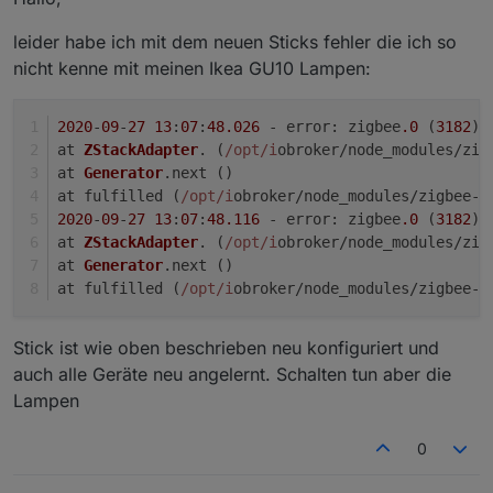
leider habe ich mit dem neuen Sticks fehler die ich so
nicht kenne mit meinen Ikea GU10 Lampen:
2020
-
09
-
27
13
:
07
:
48.026
 - 
error
: zigbee
.0
 (
3182
) 
at 
ZStackAdapter
. (
/opt/i
obroker/node_modules/zig
at 
Generator
.
next
 ()
at fulfilled (
/opt/i
obroker/node_modules/zigbee-h
2020
-
09
-
27
13
:
07
:
48.116
 - 
error
: zigbee
.0
 (
3182
) 
at 
ZStackAdapter
. (
/opt/i
obroker/node_modules/zig
at 
Generator
.
next
 ()
at fulfilled (
/opt/i
obroker/node_modules/zigbee-h
Stick ist wie oben beschrieben neu konfiguriert und
auch alle Geräte neu angelernt. Schalten tun aber die
Lampen
0