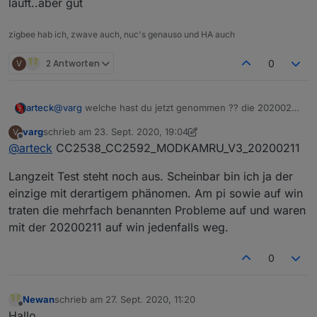
läuft..aber gut
zigbee hab ich, zwave auch, nuc's genauso und HA auch
V
2 Antworten
0
@
varg
welche hast du jetzt genommen ?? die 20200211
arteck
??
varg
schrieb am
23. Sept. 2020, 19:04
V
verstehe ich nicht die vom März hab ich auch hier..
zuletzt editiert von varg
Offline
@
arteck
CC2538_CC2592_MODKAMRU_V3_20200211
läuft..aber gut
Langzeit Test steht noch aus. Scheinbar bin ich ja der
einzige mit derartigem phänomen. Am pi sowie auf win
traten die mehrfach benannten Probleme auf und waren
mit der 20200211 auf win jedenfalls weg.
0
Newan
schrieb am
27. Sept. 2020, 11:20
zuletzt editiert von
Offline
Hallo,