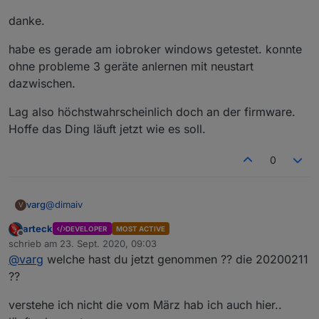
danke.
habe es gerade am iobroker windows getestet. konnte
ohne probleme 3 geräte anlernen mit neustart
dazwischen.
Lag also höchstwahrscheinlich doch an der firmware.
Hoffe das Ding läuft jetzt wie es soll.
0
@
dimaiv
varg
V
arteck
DEVELOPER
MOST ACTIVE
danke.
Offline
schrieb am
23. Sept. 2020, 09:03
zuletzt editiert von
@
varg
welche hast du jetzt genommen ?? die 20200211
habe es gerade am iobroker windows getestet. konnte
ohne probleme 3 geräte anlernen mit neustart
??
dazwischen.
Lag also höchstwahrscheinlich doch an der firmware.
Hoffe das Ding läuft jetzt wie es soll.
verstehe ich nicht die vom März hab ich auch hier..