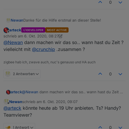
0
Danke für die Hilfe erstmal an dieser Stelle!
Newan
arteck
DEVELOPER
MOST ACTIVE
@
dimaiv
Wo bekomme ich eine neue her und kann ich
Offline
schrieb am
6. Okt. 2020, 08:27
die über USB flashen oder brauch ich ein Debugger?
zuletzt editiert von arteck
10. Juni 2020, 10:28
@
Newan
dann machen wir das so.. wann hast du Zeit ?
@
arteck
Kann auch gerne anbieten das ich mal im TS
komme oder Teamviewer, bin für Debugsessions offen!
vielleicht mit
@
crunchip
.zusammen ?
zigbee hab ich, zwave auch, nuc's genauso und HA auch
2 Antworten
0
arteck
@
Newan
dann machen wir das so.. wann hast du Zeit ?
vielleicht mit
@
crunchip
.zusammen ?
Newan
schrieb am
6. Okt. 2020, 09:07
zuletzt editiert von
Offline
@
arteck
könnte heute ab 19 Uhr anbieten. Ts? Handy?
Teamviewer?
1 Antwort
0