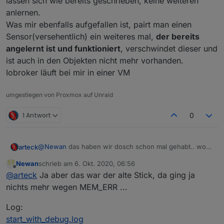
lassen sich wie bereits geschrieben, keine weiteren
anlernen.
Was mir ebenfalls aufgefallen ist, pairt man einen
Sensor(versehentlich) ein weiteres mal,
der bereits
angelernt ist und funktioniert
, verschwindet dieser und
ist auch in den Objekten nicht mehr vorhanden.
Iobroker läuft bei mir in einer VM
umgestiegen von Proxmox auf Unraid
1 Antwort
0
@
Newan
das haben wir dosch schon mal gehabt.. wo
arteck
nach einem neustart nix mehr ging..
Newan
schrieb am
6. Okt. 2020, 06:56
mach mal ein LOG bitte .. Debug und Herdsman
zuletzt editiert von
Offline
@
arteck
Ja aber das war der alte Stick, da ging ja
nichts mehr wegen MEM_ERR ...
Log:
start_with_debug.log