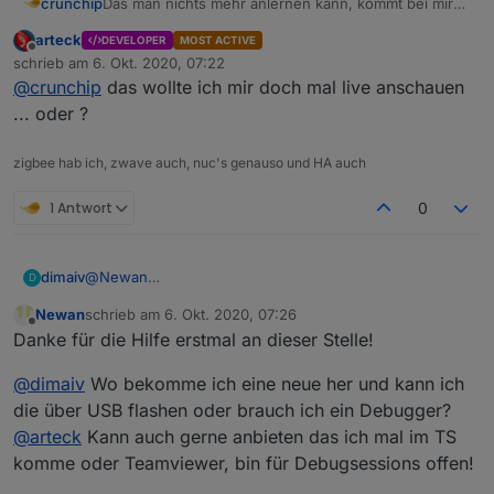
crunchip
Das man nichts mehr anlernen kann, kommt bei mir
ebenfalls vor. Weder Sensoren die schon mal
arteck
DEVELOPER
MOST ACTIVE
angelernt waren, sowie auch niegelnagelneue.
Offline
schrieb am
6. Okt. 2020, 07:22
Abhilfe schafft wirklich nur neu von vorne
zuletzt editiert von
@
crunchip
das wollte ich mir doch mal live anschauen
anzufangen. Einen Grund dafür kann ich nachstellen,
sobald einmal die Instanz gestoppt wurde und der
... oder ?
Coordinator einmal vom Usb getrennt wurde, sind
die Sensoren a) nie wieder laut Netzwerkkarte mit
zigbee hab ich, zwave auch, nuc's genauso und HA auch
dem Coordinator verbunden. b) lassen sich wie
bereits geschrieben, keine weiteren anlernen.
1 Antwort
0
Was mir ebenfalls aufgefallen ist, pairt man einen
Sensor(versehentlich) ein weiteres mal,
der bereits
angelernt ist und funktioniert
, verschwindet dieser
und ist auch in den Objekten nicht mehr vorhanden.
dimaiv
@
Newan
D
Iobroker läuft bei mir in einer VM
Die Firmware (0327) auf der Platine ist nicht gut!
Newan
schrieb am
6. Okt. 2020, 07:26
zuletzt editiert von
Offline
Danke für die Hilfe erstmal an dieser Stelle!
@
dimaiv
Wo bekomme ich eine neue her und kann ich
die über USB flashen oder brauch ich ein Debugger?
@
arteck
Kann auch gerne anbieten das ich mal im TS
komme oder Teamviewer, bin für Debugsessions offen!