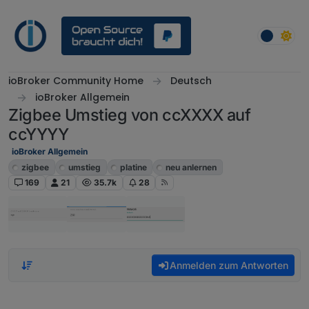
Weiter zum Inhalt
ioBroker Community Home
Deutsch
ioBroker Allgemein
Zigbee Umstieg von ccXXXX auf
ccYYYY
ioBroker Allgemein
zigbee
umstieg
platine
neu anlernen
169
21
35.7k
28
Anmelden zum Antworten