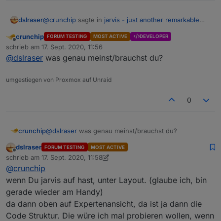
@
crunchip
sagte in
jarvis - just another remarkable
dslraser
vis
:
crunchip
FORUM TESTING
MOST ACTIVE
DEVELOPER
Offline
habe noch die rc.4, da funktioniert es
schrieb am
17. Sept. 2020, 11:56
zuletzt editiert von
@
dslraser
was genau meinst/brauchst du?
Kannst Du mal die Deine Konfiguration als Code
umgestiegen von Proxmox auf Unraid
(Expertenansicht) zeigen bzw. mal zur Verfügung
stellen. Dann könnte ich vielleicht damit was machen.
0
Ansonsten komme ich hier nicht weite...
crunchip
@
dslraser
was genau meinst/brauchst du?
dslraser
FORUM TESTING
MOST ACTIVE
Offline
schrieb am
17. Sept. 2020, 11:58
zuletzt editiert von dslraser
@
crunchip
wenn Du jarvis auf hast, unter Layout. (glaube ich, bin
gerade wieder am Handy)
da dann oben auf Expertenansicht, da ist ja dann die
Code Struktur. Die würe ich mal probieren wollen, wenn