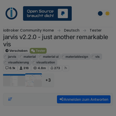
Weiter zum Inhalt
ioBroker Community Home
Deutsch
Tester
jarvis v2.2.0 - just another remarkable
vis
Verschoben
Tester
jarvis
material
material ui
materialdesign
vis
visualisierung
visualization
6.1k
316
4.8m
273
+3
Anmelden zum Antworten