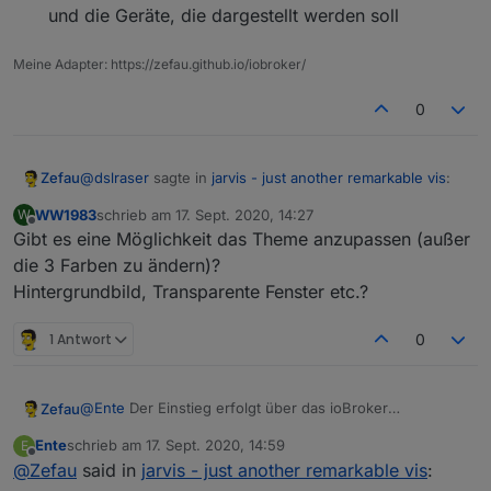
und die Geräte, die dargestellt werden soll
Meine Adapter: https://zefau.github.io/iobroker/
0
@
dslraser
sagte in
jarvis - just another remarkable vis
:
Zefau
WW1983
schrieb am
17. Sept. 2020, 14:27
W
zuletzt editiert von
Offline
Gibt es eine Möglichkeit das Theme anzupassen (außer
Kannst Du mal die Deine Konfiguration als Code
(Expertenansicht) zeigen bzw. mal zur Verfügung
die 3 Farben zu ändern)?
Layout Konfiguration:
stellen. Dann könnte ich vielleicht damit was
Hintergrundbild, Transparente Fenster etc.?
machen. Ansonsten komme ich hier nicht weite...
Tab hinzufügen
: Fügt neuen Tab hinzu. Jeder
1 Antwort
0
Tab kann Vollbild sein (und hat dann nur ein
einziges Widget) oder mehrere Spalten haben
wenn nicht Vollbild:
Spalte hinzufügen
(es
können beliebig viele Spalten hinzugefügt werden)
@
Ente
Der Einstieg erfolgt über das ioBroker
Zefau
in der SPalte dann
Widget hinzufügen
(jede
Dashboard:
Ente
schrieb am
17. Sept. 2020, 14:59
E
Spalte kann beliebig viele Widgets haben)
Der Link der sich dann öffnet sollte
#socketPort=xxxx
zuletzt editiert von
Offline
@
Zefau
said in
jarvis - just another remarkable vis
:
enthalten.
Widget konfigurieren
(Popup): Modul