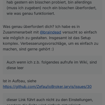
hab gestern ein bisschen probiert, bin allerdings
https://github.com/Zefau/ioBroker.jarvis/wiki/de-
Layout
(muss ich zugeben) noch ein bisschen überfordert,
https://github.com/Zefau/ioBroker.jarvis/wiki/de-
wie was genau funktioniert.
Widgets
Was genau überfordert dich? Ich habe es in
Zusammenarbeit mit
@
braindead
versucht so einfach
kommen hier noch mehr Geräte dazu, die
wie möglich zu gestalten. Insgesamt ist das Setup
automatisch erkannt werden? da ich z.b. nen Arsch
komplex. Verbesserungsvorschläge, um es einfach zu
voll sonoff's am laufen habe, zigbee nutze...
machen, sind gerne gehört :)
Auch wenn ich z.b. folgendes aufrufe im Wiki, sind
diese leer
Ist in Aufbau, siehe
https://github.com/Zefau/ioBroker.jarvis/issues/30
dieser Link führt auch nicht zu den Einstellungen,