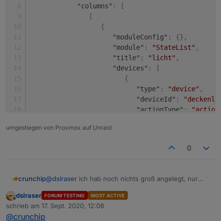
"columns"
:
[
[
{
"moduleConfig"
:
{
}
,
"module"
:
"StateList"
,
"title"
:
"licht"
,
"devices"
:
[
{
"type"
:
"device"
,
"deviceId"
:
"deckenla
"actionType"
:
"action
"actionElement"
:
"Swi
umgestiegen von Proxmox auf Unraid
}
,
{
0
"type"
:
"device"
,
"deviceId"
:
"f6da5b96
"actionType"
:
"action
@
dslraser
ich hab noch nichts groß angelegt, nur
crunchip
"actionElement"
:
"Swi
getestet, einmal Licht und Rollo
}
dslraser
FORUM TESTING
MOST ACTIVE
[

Offline
]
,
schrieb am
17. Sept. 2020, 12:08
   {

zuletzt editiert von
"index"
:
0
@
crunchip
      "title": "",
