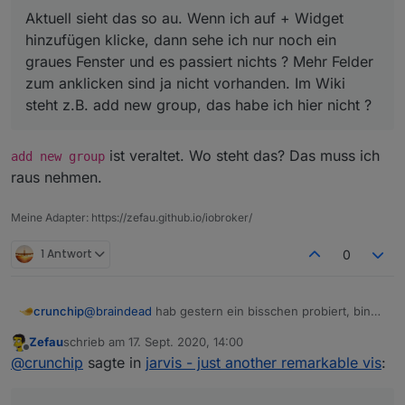
Aktuell sieht das so au. Wenn ich auf + Widget
hinzufügen klicke, dann sehe ich nur noch ein
graues Fenster und es passiert nichts ? Mehr Felder
zum anklicken sind ja nicht vorhanden. Im Wiki
steht z.B. add new group, das habe ich hier nicht ?
ist veraltet. Wo steht das? Das muss ich
add new group
raus nehmen.
Meine Adapter: https://zefau.github.io/iobroker/
1 Antwort
0
@
braindead
hab gestern ein bisschen probiert, bin
crunchip
allerdings (muss ich zugeben) noch ein bisschen
Zefau
schrieb am
17. Sept. 2020, 14:00
überfordert, wie was genau funktioniert.
dieser Link führt auch nicht zu den Einstellungen,
zuletzt editiert von
Offline
@
crunchip
sagte in
jarvis - just another remarkable vis
:
Auch wenn ich z.b. folgendes aufrufe im Wiki, sind
sondern die Seite wird einfach aktualisiert
diese leer
@
Zefau