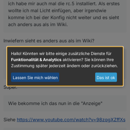
ich habe mir auch mal die rc.5 installiert. Als erstes
unter Geräte zu sehen.
add new group, das habe ich hier nicht ?
Wie bekomme ich das nun in die "Anzeige"
wollte ich mal Licht einfügen, aber irgendwie
komme ich bei der Konfig nicht weiter und es sieht
ach anders aus als im Wiki.
Inwiefern sieht es anders aus als im Wiki?
Hallo! Könnten wir bitte einige zusätzliche Dienste für
Zuerst habe ich meine HUE Lampen importiert, das
Funktionalität & Analytics
aktivieren? Sie können Ihre
hat auch funktioniert, die sind unter Geräte zu
Zustimmung später jederzeit ändern oder zurückziehen.
sehen.
Lassen Sie mich wählen
Das ist ok
Super.
Wie bekomme ich das nun in die "Anzeige"
Siehe
https://www.youtube.com/watch?v=98zqgXZffXs