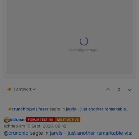
1 Antwort
0
@
dslraser
sagte in
jarvis - just another remarkable
crunchip
vis
:
dslraser
FORUM TESTING
MOST ACTIVE
Offline
mal die rc.5
schrieb am
17. Sept. 2020, 09:42
zuletzt editiert von
@
crunchip
sagte in
jarvis - just another remarkable vis
: