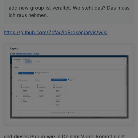
ach anders aus als im Wiki.
add new group ist veraltet. Wo steht das? Das muss
Zuerst habe ich meine HUE Lampen importiert, das
ich raus nehmen.
hat auch funktioniert, die sind unter Geräte zu
Super.
sehen.
https://github.com/Zefau/ioBroker.jarvis/wiki
Wie bekomme ich das nun in die "Anzeige"
Siehe
https://www.youtube.com/watch?v=98zqgXZffXs
Aktuell sieht das so au. Wenn ich auf + Widget
hinzufügen klicke, dann sehe ich nur noch ein
add new group
ist veraltet. Wo steht das? Das muss ich
graues Fenster und es passiert nichts ? Mehr
raus nehmen.
Felder zum anklicken sind ja nicht vorhanden. Im
Wiki steht z.B. add new group, das habe ich hier
nicht ?
und dieses Popup wie in Deinem Video kommt nicht