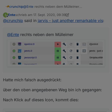
crunchip
@
Ente
rechts neben dem Mülleimer
Ente
schrieb am
17. Sept. 2020, 09:39
E
zuletzt editiert von Ente
Offline
@
crunchip
said in
jarvis - just another remarkable vis
:
@
Ente
rechts neben dem Mülleimer
Hatte mich falsch ausgedrückt:
über den oben angegebenen Weg bin ich gegangen:
Nach Klick auf dieses Icon, kommt dies: