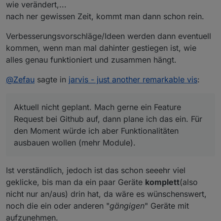
wie verändert,...
kommen hier noch mehr Geräte dazu, die
nach ner gewissen Zeit, kommt man dann schon rein.
automatisch erkannt werden? da ich z.b. nen Arsch
Aktuell nicht geplant. Mach gerne ein Feature Request
voll sonoff's am laufen habe, zigbee nutze...
Verbesserungsvorschläge/Ideen werden dann eventuell
bei Github auf, dann plane ich das ein. Für den Moment
kommen, wenn man mal dahinter gestiegen ist, wie
würde ich aber Funktionalitäten ausbauen wollen (mehr
Module).
alles genau funktioniert und zusammen hängt.
@
Zefau
sagte in
jarvis - just another remarkable vis
:
Aktuell nicht geplant. Mach gerne ein Feature
Request bei Github auf, dann plane ich das ein. Für
den Moment würde ich aber Funktionalitäten
ausbauen wollen (mehr Module).
Ist verständlich, jedoch ist das schon seeehr viel
geklicke, bis man da ein paar Geräte
komplett
(also
nicht nur an/aus) drin hat, da wäre es wünschenswert,
noch die ein oder anderen "
gängigen
" Geräte mit
aufzunehmen.