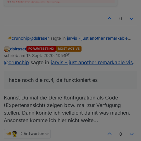
0
@
dslraser
sagte in
jarvis - just another remarkable
crunchip
vis
:
dslraser
FORUM TESTING
MOST ACTIVE
Offline
mal die rc.5
schrieb am
17. Sept. 2020, 11:54
zuletzt editiert von dslraser
@
crunchip
sagte in
jarvis - just another remarkable vis
:
habe noch die rc.4, da funktioniert es
habe noch die rc.4, da funktioniert es
Kannst Du mal die Deine Konfiguration als Code
(Expertenansicht) zeigen bzw. mal zur Verfügung
stellen. Dann könnte ich vielleicht damit was machen.
Ansonsten komme ich hier nicht weite...
2 Antworten
0