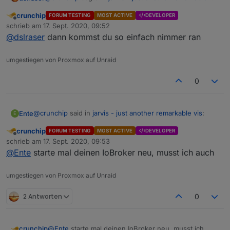
vis
:
crunchip
FORUM TESTING
MOST ACTIVE
DEVELOPER
Offline
habe noch die rc.4, da funktioniert es
schrieb am
17. Sept. 2020, 09:52
zuletzt editiert von
@
dslraser
dann kommst du so einfach nimmer ran
Die gibt es im iobroker so nicht/nicht mehr
umgestiegen von Proxmox auf Unraid
Einfach den Link ändern ?
0
@
crunchip
said in
jarvis - just another remarkable vis
:
Ente
E
crunchip
FORUM TESTING
MOST ACTIVE
DEVELOPER
Offline
@
Ente
rechts neben dem Mülleimer
schrieb am
17. Sept. 2020, 09:53
zuletzt editiert von
@
Ente
starte mal deinen IoBroker neu, musst ich auch
Hatte mich falsch ausgedrückt:
umgestiegen von Proxmox auf Unraid
über den oben angegebenen Weg bin ich gegangen:
2 Antworten
0
Nach Klick auf dieses Icon, kommt dies:
crunchip
@
Ente
starte mal deinen IoBroker neu, musst ich