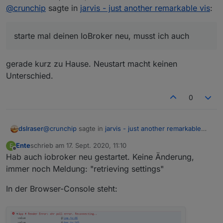
zuletzt editiert von
@
crunchip
sagte in
jarvis - just another remarkable vis
:
starte mal deinen IoBroker neu, musst ich auch
gerade kurz zu Hause. Neustart macht keinen
Unterschied.
0
@
crunchip
sagte in
jarvis - just another remarkable
dslraser
vis
:
Ente
schrieb am
17. Sept. 2020, 11:10
E
zuletzt editiert von
Offline
Hab auch iobroker neu gestartet. Keine Änderung,
starte mal deinen IoBroker neu, musst ich auch
immer noch Meldung: "retrieving settings"
gerade kurz zu Hause. Neustart macht keinen
In der Browser-Console steht:
Unterschied.