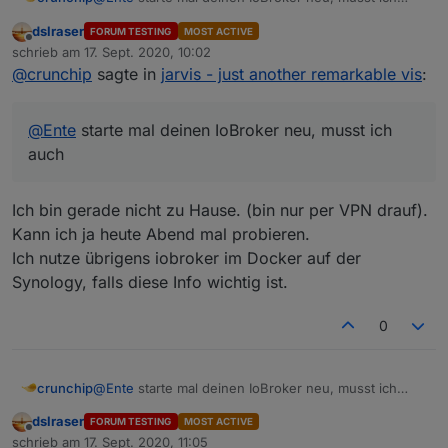
auch
dslraser
FORUM TESTING
MOST ACTIVE
Offline
schrieb am
17. Sept. 2020, 10:02
zuletzt editiert von
@
crunchip
sagte in
jarvis - just another remarkable vis
:
@
Ente
starte mal deinen IoBroker neu, musst ich
auch
Ich bin gerade nicht zu Hause. (bin nur per VPN drauf).
Kann ich ja heute Abend mal probieren.
Ich nutze übrigens iobroker im Docker auf der
Synology, falls diese Info wichtig ist.
0
crunchip
@
Ente
starte mal deinen IoBroker neu, musst ich
auch
dslraser
FORUM TESTING
MOST ACTIVE
Offline
schrieb am
17. Sept. 2020, 11:05