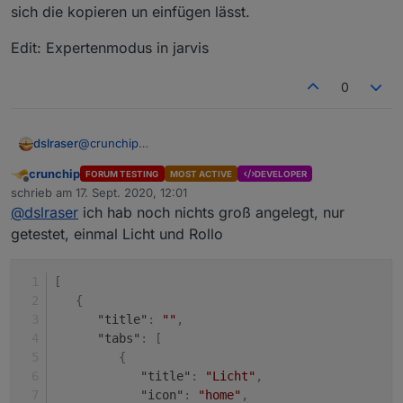
sich die kopieren un einfügen lässt.
Edit: Expertenmodus in jarvis
0
@
crunchip
dslraser
wenn Du jarvis auf hast, unter Layout. (glaube ich, bin
crunchip
FORUM TESTING
MOST ACTIVE
DEVELOPER
gerade wieder am Handy)
Edit: Expertenmodus in jarvis
Offline
schrieb am
17. Sept. 2020, 12:01
da dann oben auf Expertenansicht, da ist ja dann die
zuletzt editiert von
@
dslraser
ich hab noch nichts groß angelegt, nur
Code Struktur. Die würe ich mal probieren wollen,
wenn sich die kopieren un einfügen lässt.
getestet, einmal Licht und Rollo
[
{
"title"
:
""
,
"tabs"
:
[
{
"title"
:
"Licht"
,
"icon"
:
"home"
,