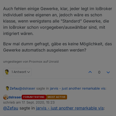
Auch fehlen einige Gewerke, klar, jeder legt im IoBroker
individuell seine eigenen an, jedoch wäre es schon
klasse, wenn wenigstens alle "Standard" Gewerke, die
im IoBroker schon vorgegeben/auswählbar sind, mit
intigriert wären.
Bzw mal dumm gefragt, gäbe es keine Möglichkeit, das
Gewerke automatisch ausgelesen werden?
umgestiegen von Proxmox auf Unraid
1 Antwort
0
@
dslraser
sagte in
jarvis - just another remarkable vis
:
Zefau
dslraser
FORUM TESTING
MOST ACTIVE
Offline
ich habe mir auch mal die rc.5 installiert. Als erstes
schrieb am
17. Sept. 2020, 15:23
zuletzt editiert von
wollte ich mal Licht einfügen, aber irgendwie
@
Zefau
sagte in
jarvis - just another remarkable vis
:
Inwiefern sieht es anders aus als im Wiki?
komme ich bei der Konfig nicht weiter und es sieht