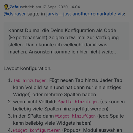
vis
:
Zefau
schrieb am
17. Sept. 2020, 14:04
zuletzt editiert von
Offline
habe noch die rc.4, da funktioniert es
@
dslraser
sagte in
jarvis - just another remarkable vis
:
Kannst Du mal die Deine Konfiguration als Code
Kannst Du mal die Deine Konfiguration als Code
(Expertenansicht) zeigen bzw. mal zur Verfügung
(Expertenansicht) zeigen bzw. mal zur Verfügung
stellen. Dann könnte ich vielleicht damit was machen.
stellen. Dann könnte ich vielleicht damit was
Ansonsten komme ich hier nicht weite...
machen. Ansonsten komme ich hier nicht weite...
Layout Konfiguration:
: Fügt neuen Tab hinzu. Jeder Tab
Tab hinzufügen
kann Vollbild sein (und hat dann nur ein einziges
Widget) oder mehrere Spalten haben
wenn nicht Vollbild:
(es können
Spalte hinzufügen
beliebig viele Spalten hinzugefügt werden)
in der SPalte dann
(jede Spalte
Widget hinzufügen
kann beliebig viele Widgets haben)
(Popup): Modul auswählen
Widget konfigurieren