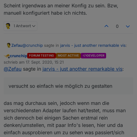
Scheint irgendwas an meiner Konfig zu sein. Bzw,
manuell konfiguriert habe ich nichts.
1 Antwort
0
@
crunchip
sagte in
jarvis - just another remarkable vis
:
Zefau
crunchip
FORUM TESTING
MOST ACTIVE
DEVELOPER
Offline
hab gestern ein bisschen probiert, bin allerdings
schrieb am
17. Sept. 2020, 15:21
zuletzt editiert von
(muss ich zugeben) noch ein bisschen überfordert,
@
Zefau
sagte in
jarvis - just another remarkable vis
:
Was genau überfordert dich? Ich habe es in
wie was genau funktioniert.
Zusammenarbeit mit
@
braindead
versucht so einfach
wie möglich zu gestalten. Insgesamt ist das Setup
versucht so einfach wie möglich zu gestalten
Auch wenn ich z.b. folgendes aufrufe im Wiki, sind
komplex. Verbesserungsvorschläge, um es einfach zu
diese leer
machen, sind gerne gehört :)
Ist in Aufbau, siehe
das mag durchaus sein, jedoch wenn man die
https://github.com/Zefau/ioBroker.jarvis/issues/30
verschiedensten Adapter laufen hat/testet, muss man
dieser Link führt auch nicht zu den Einstellungen,
sich dennoch bei einigen Sachen erstmal rein
sondern die Seite wird einfach aktualisiert
denken/umstellen, mit paar Info's lesen, hier und da
Danke, behebe ich.
einfach ausprobieren um zu sehen was passiert/sich