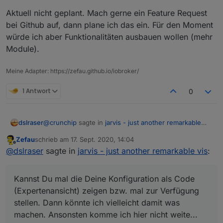
Aktuell nicht geplant. Mach gerne ein Feature Request
bei Github auf, dann plane ich das ein. Für den Moment
würde ich aber Funktionalitäten ausbauen wollen (mehr
Module).
Meine Adapter: https://zefau.github.io/iobroker/
1 Antwort
0
@
crunchip
sagte in
jarvis - just another remarkable
dslraser
vis
:
Zefau
schrieb am
17. Sept. 2020, 14:04
zuletzt editiert von
Offline
habe noch die rc.4, da funktioniert es
@
dslraser
sagte in
jarvis - just another remarkable vis
:
Kannst Du mal die Deine Konfiguration als Code
Kannst Du mal die Deine Konfiguration als Code
(Expertenansicht) zeigen bzw. mal zur Verfügung
(Expertenansicht) zeigen bzw. mal zur Verfügung
stellen. Dann könnte ich vielleicht damit was machen.
stellen. Dann könnte ich vielleicht damit was
Ansonsten komme ich hier nicht weite...
machen. Ansonsten komme ich hier nicht weite...