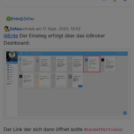
"type"
:
"device"
,
                  {

                     "moduleConfig": {},

"deviceId"
:
"rollowoh
                     "module": "StateList",

"primaryStateKey"
:
"l
@
Zefau
Ente
E
                     "title": "rollo",

"actionType"
:
"action
                     "devices": [

Zefau
schrieb am
17. Sept. 2020, 13:52
Meinst du dieses hier:
"actionElement"
:
"Bli
zuletzt editiert von
Offline
                        {

@
Ente
Der Einstieg erfolgt über das ioBroker
}
                           "type": "device",

Dashboard:
]
,
                           "deviceId": "rollo
"index"
:
0
                           "actionType": "act
}
                           "actionElement": "
]
                           "primaryStateKey":
                           "bodyStateKey": "l
]
                           "bodyElement": "Le
}
                        },

]
                        {

}
                           "type": "device",

]
                           "deviceId": "rollo
                           "primaryStateKey":
                           "actionType": "act
                           "actionElement": "
                        },

                        {

Der Link der sich dann öffnet sollte
#socketPort=xxxx
                           "type": "device",
