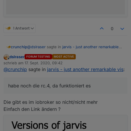
1 Antwort
0
@
dslraser
sagte in
jarvis - just another remarkable
crunchip
vis
:
dslraser
FORUM TESTING
MOST ACTIVE
Offline
mal die rc.5
schrieb am
17. Sept. 2020, 09:42
zuletzt editiert von
@
crunchip
sagte in
jarvis - just another remarkable vis
:
habe noch die rc.4, da funktioniert es
habe noch die rc.4, da funktioniert es
Die gibt es im iobroker so nicht/nicht mehr
Einfach den Link ändern ?