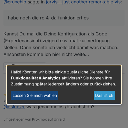
@
crunchip
sagte in
jarvis - just another remarkable vis
:
habe noch die rc.4, da funktioniert es
habe noch die rc.4, da funktioniert es
Kannst Du mal die Deine Konfiguration als Code
(Expertenansicht) zeigen bzw. mal zur Verfügung
stellen. Dann könnte ich vielleicht damit was machen.
Ansonsten komme ich hier nicht weite...
2 Antworten
0
Hallo! Könnten wir bitte einige zusätzliche Dienste für
Funktionalität & Analytics
aktivieren? Sie können Ihre
Zustimmung später jederzeit ändern oder zurückziehen.
@
crunchip
sagte in
jarvis - just another remarkable
dslraser
vis
:
crunchip
FORUM TESTING
MOST ACTIVE
DEVELOPER
Lassen Sie mich wählen
Das ist ok
Offline
habe noch die rc.4, da funktioniert es
schrieb am
17. Sept. 2020, 11:56
zuletzt editiert von
@
dslraser
was genau meinst/brauchst du?
Kannst Du mal die Deine Konfiguration als Code
umgestiegen von Proxmox auf Unraid
(Expertenansicht) zeigen bzw. mal zur Verfügung
stellen. Dann könnte ich vielleicht damit was machen.