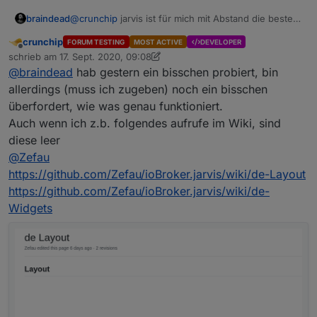
braindead
@
crunchip
jarvis ist für mich mit Abstand die beste
Visualisierung. Ich bin gespannt auf Deine Meinung.
crunchip
FORUM TESTING
MOST ACTIVE
DEVELOPER
Offline
schrieb am
17. Sept. 2020, 09:08
zuletzt editiert von crunchip
@
braindead
hab gestern ein bisschen probiert, bin
allerdings (muss ich zugeben) noch ein bisschen
überfordert, wie was genau funktioniert.
Auch wenn ich z.b. folgendes aufrufe im Wiki, sind
diese leer
@
Zefau
https://github.com/Zefau/ioBroker.jarvis/wiki/de-Layout
https://github.com/Zefau/ioBroker.jarvis/wiki/de-
Widgets