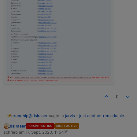
0
@
dslraser
sagte in
jarvis - just another remarkable
crunchip
vis
:
dslraser
FORUM TESTING
MOST ACTIVE
Offline
mal die rc.5
schrieb am
17. Sept. 2020, 11:54
zuletzt editiert von dslraser