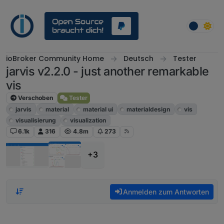
Weiter zum Inhalt
ioBroker Community Home
Deutsch
Tester
jarvis v2.2.0 - just another remarkable
vis
Verschoben
Tester
jarvis
material
material ui
materialdesign
vis
visualisierung
visualization
6.1k
316
4.8m
273
+3
Anmelden zum Antworten