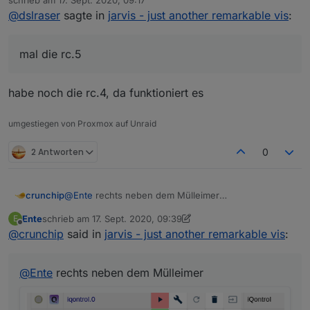
schrieb am
17. Sept. 2020, 09:17
ich bei der Konfig nicht weiter und es sieht ach
hinzufügen klicke, dann sehe ich nur noch ein graues
zuletzt editiert von
@
dslraser
sagte in
jarvis - just another remarkable vis
:
anders aus als im Wiki. Zuerst habe ich meine HUE
Fenster und es passiert nichts ? Mehr Felder zum
Lampen importiert, das hat auch funktioniert, die sind
anklicken sind ja nicht vorhanden. Im Wiki steht z.B.
unter Geräte zu sehen.
add new group, das habe ich hier nicht ?
mal die rc.5
Wie bekomme ich das nun in die "Anzeige"
habe noch die rc.4, da funktioniert es
umgestiegen von Proxmox auf Unraid
2 Antworten
0
crunchip
@
Ente
rechts neben dem Mülleimer
Ente
schrieb am
17. Sept. 2020, 09:39
E
zuletzt editiert von Ente
Offline
@
crunchip
said in
jarvis - just another remarkable vis
:
@
Ente
rechts neben dem Mülleimer