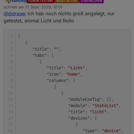
crunchip
FORUM TESTING
MOST ACTIVE
DEVELOPER
gerade wieder am Handy)
Edit: Expertenmodus in jarvis
Offline
schrieb am
17. Sept. 2020, 12:01
da dann oben auf Expertenansicht, da ist ja dann die
zuletzt editiert von
@
dslraser
ich hab noch nichts groß angelegt, nur
Code Struktur. Die würe ich mal probieren wollen,
wenn sich die kopieren un einfügen lässt.
getestet, einmal Licht und Rollo
[
{
"title"
:
""
,
"tabs"
:
[
{
"title"
:
"Licht"
,
"icon"
:
"home"
,
"columns"
:
[
[
{
"moduleConfig"
:
{
}
,
"module"
:
"StateList"
,
"title"
:
"licht"
,
"devices"
:
[
{
"type"
:
"device"
,