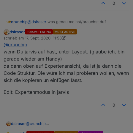
0
Ansonsten komme ich hier nicht weite...
crunchip
@
dslraser
was genau meinst/brauchst du?
dslraser
FORUM TESTING
MOST ACTIVE
Offline
schrieb am
17. Sept. 2020, 11:58
zuletzt editiert von dslraser
@
crunchip
wenn Du jarvis auf hast, unter Layout. (glaube ich, bin
gerade wieder am Handy)
da dann oben auf Expertenansicht, da ist ja dann die
Code Struktur. Die würe ich mal probieren wollen, wenn
sich die kopieren un einfügen lässt.
Edit: Expertenmodus in jarvis
0
@
crunchip
dslraser
wenn Du jarvis auf hast, unter Layout. (glaube ich, bin