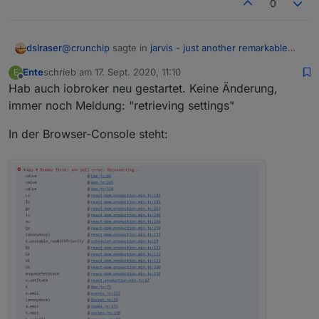
0
@
crunchip
sagte in
jarvis - just another remarkable
dslraser
vis
:
Ente
schrieb am
17. Sept. 2020, 11:10
E
zuletzt editiert von
Offline
Hab auch iobroker neu gestartet. Keine Änderung,
starte mal deinen IoBroker neu, musst ich auch
immer noch Meldung: "retrieving settings"
gerade kurz zu Hause. Neustart macht keinen
In der Browser-Console steht:
Unterschied.