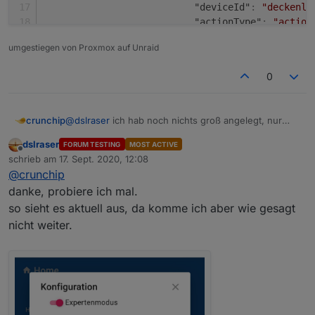
"deviceId"
:
"deckenla
"actionType"
:
"action
"actionElement"
:
"Swi
umgestiegen von Proxmox auf Unraid
}
,
{
0
"type"
:
"device"
,
"deviceId"
:
"f6da5b96
"actionType"
:
"action
@
dslraser
ich hab noch nichts groß angelegt, nur
crunchip
"actionElement"
:
"Swi
getestet, einmal Licht und Rollo
}
dslraser
FORUM TESTING
MOST ACTIVE
[

Offline
]
,
schrieb am
17. Sept. 2020, 12:08
   {

zuletzt editiert von
"index"
:
0
@
crunchip
      "title": "",

}
      "tabs": [

danke, probiere ich mal.
]
         {

so sieht es aktuell aus, da komme ich aber wie gesagt
]
            "title": "Licht",

nicht weiter.
            "icon": "home",

}
,
            "columns": [

{
               [

"title"
:
"Rollo"
,
                  {

"icon"
:
""
,
                     "moduleConfig": {},

"columns"
:
[
                     "module": "StateList",

[
                     "title": "licht",
