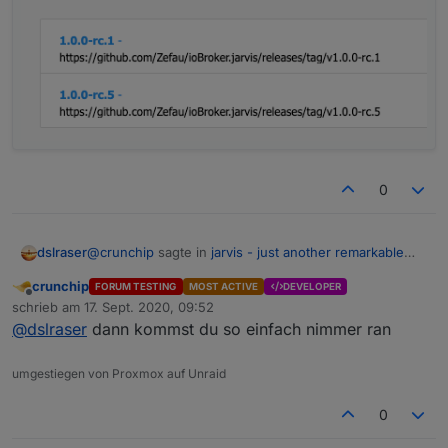
0
@
crunchip
sagte in
jarvis - just another remarkable
dslraser
vis
:
crunchip
FORUM TESTING
MOST ACTIVE
DEVELOPER
Offline
habe noch die rc.4, da funktioniert es
schrieb am
17. Sept. 2020, 09:52
zuletzt editiert von
@
dslraser
dann kommst du so einfach nimmer ran
Die gibt es im iobroker so nicht/nicht mehr
umgestiegen von Proxmox auf Unraid
Einfach den Link ändern ?
0