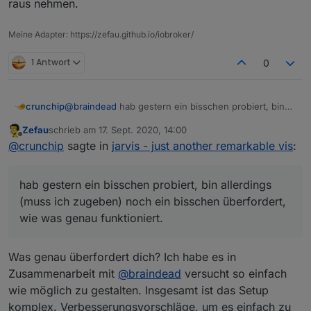
raus nehmen.
Meine Adapter: https://zefau.github.io/iobroker/
1 Antwort
0
@
braindead
hab gestern ein bisschen probiert, bin
crunchip
allerdings (muss ich zugeben) noch ein bisschen
Zefau
schrieb am
17. Sept. 2020, 14:00
überfordert, wie was genau funktioniert.
dieser Link führt auch nicht zu den Einstellungen,
zuletzt editiert von
Offline
@
crunchip
sagte in
jarvis - just another remarkable vis
:
Auch wenn ich z.b. folgendes aufrufe im Wiki, sind
sondern die Seite wird einfach aktualisiert
diese leer
@
Zefau
hab gestern ein bisschen probiert, bin allerdings
https://github.com/Zefau/ioBroker.jarvis/wiki/de-
Layout
(muss ich zugeben) noch ein bisschen überfordert,
https://github.com/Zefau/ioBroker.jarvis/wiki/de-
wie was genau funktioniert.
Widgets
Was genau überfordert dich? Ich habe es in
Zusammenarbeit mit
@
braindead
versucht so einfach
kommen hier noch mehr Geräte dazu, die
wie möglich zu gestalten. Insgesamt ist das Setup
automatisch erkannt werden? da ich z.b. nen Arsch
komplex. Verbesserungsvorschläge, um es einfach zu