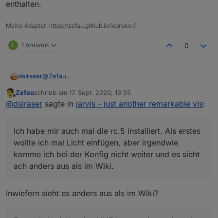
enthalten.
                           "deviceId": "rollo
                           "primaryStateKey":
                           "actionType": "act
Meine Adapter: https://zefau.github.io/iobroker/
                           "actionElement": "
                        }

E
1 Antwort
0
                     ],

                     "index": 0

                  }

@
Zefau
dslraser
               ]

ich habe mir auch mal die rc.5 installiert. Als erstes
            ]

Zefau
schrieb am
17. Sept. 2020, 13:55
wollte ich mal Licht einfügen, aber irgendwie komme
Aktuell sieht das so au. Wenn ich auf + Widget
         }

zuletzt editiert von
Offline
@
dslraser
sagte in
jarvis - just another remarkable vis
:
ich bei der Konfig nicht weiter und es sieht ach
hinzufügen klicke, dann sehe ich nur noch ein graues
      ]

anders aus als im Wiki. Zuerst habe ich meine HUE
Fenster und es passiert nichts ? Mehr Felder zum
   }

Lampen importiert, das hat auch funktioniert, die sind
anklicken sind ja nicht vorhanden. Im Wiki steht z.B.
ich habe mir auch mal die rc.5 installiert. Als erstes
unter Geräte zu sehen.
add new group, das habe ich hier nicht ?
Wie bekomme ich das nun in die "Anzeige"
wollte ich mal Licht einfügen, aber irgendwie
komme ich bei der Konfig nicht weiter und es sieht
ach anders aus als im Wiki.
Inwiefern sieht es anders aus als im Wiki?