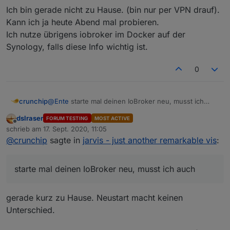
Ich bin gerade nicht zu Hause. (bin nur per VPN drauf).
Kann ich ja heute Abend mal probieren.
Ich nutze übrigens iobroker im Docker auf der
Synology, falls diese Info wichtig ist.
0
crunchip
@
Ente
starte mal deinen IoBroker neu, musst ich
auch
dslraser
FORUM TESTING
MOST ACTIVE
Offline
schrieb am
17. Sept. 2020, 11:05
zuletzt editiert von
@
crunchip
sagte in
jarvis - just another remarkable vis
:
starte mal deinen IoBroker neu, musst ich auch
gerade kurz zu Hause. Neustart macht keinen
Unterschied.