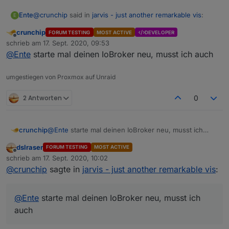
@
crunchip
said in
jarvis - just another remarkable vis
:
Ente
E
crunchip
FORUM TESTING
MOST ACTIVE
DEVELOPER
Offline
@
Ente
rechts neben dem Mülleimer
schrieb am
17. Sept. 2020, 09:53
zuletzt editiert von
@
Ente
starte mal deinen IoBroker neu, musst ich auch
Hatte mich falsch ausgedrückt:
umgestiegen von Proxmox auf Unraid
über den oben angegebenen Weg bin ich gegangen:
2 Antworten
0
Nach Klick auf dieses Icon, kommt dies:
crunchip
@
Ente
starte mal deinen IoBroker neu, musst ich
auch
dslraser
FORUM TESTING
MOST ACTIVE
Offline
schrieb am
17. Sept. 2020, 10:02
zuletzt editiert von
@
crunchip
sagte in
jarvis - just another remarkable vis
:
@
Ente
starte mal deinen IoBroker neu, musst ich
auch