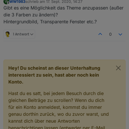
WW1983
schrieb am
17. Sept. 2020, 14:27
W
zuletzt editiert von
Offline
Gibt es eine Möglichkeit das Theme anzupassen (außer
Kannst Du mal die Deine Konfiguration als Code
(Expertenansicht) zeigen bzw. mal zur Verfügung
die 3 Farben zu ändern)?
Layout Konfiguration:
stellen. Dann könnte ich vielleicht damit was
Hintergrundbild, Transparente Fenster etc.?
machen. Ansonsten komme ich hier nicht weite...
Tab hinzufügen
: Fügt neuen Tab hinzu. Jeder
1 Antwort
0
Tab kann Vollbild sein (und hat dann nur ein
einziges Widget) oder mehrere Spalten haben
wenn nicht Vollbild:
Spalte hinzufügen
(es
können beliebig viele Spalten hinzugefügt werden)
in der SPalte dann
Widget hinzufügen
(jede
Spalte kann beliebig viele Widgets haben)
Hey! Du scheinst an dieser Unterhaltung
Widget konfigurieren
(Popup): Modul
interessiert zu sein, hast aber noch kein
auswählen und die Geräte, die dargestellt werden
soll
Konto.
Hast du es satt, bei jedem Besuch durch die
gleichen Beiträge zu scrollen? Wenn du dich
für ein Konto anmeldest, kommst du immer
genau dorthin zurück, wo du zuvor warst, und
kannst dich über neue Antworten
benachrichtigen lassen (entweder per E-Mail