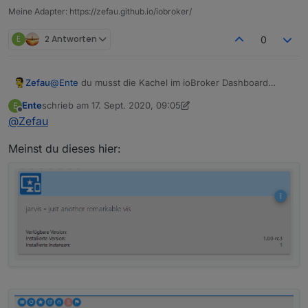
Meine Adapter: https://zefau.github.io/iobroker/
eingebe kommt das:
E
2 Antworten
0
Zefau
@
Ente
du musst die Kachel im ioBroker Dashboard
nutzen, damit die VerbindungsInformationen übertragen
Ente
schrieb am
17. Sept. 2020, 09:05
E
werden.
zuletzt editiert von Ente
Offline
@
Zefau
Meinst du dieses hier:
Danach passiert nichts mehr.
Console im Browser liefert das: