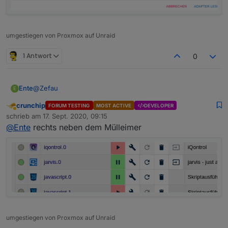
umgestiegen von Proxmox auf Unraid
1 Antwort
0
@
Zefau
Ente
E
crunchip
FORUM TESTING
MOST ACTIVE
DEVELOPER
Meinst du dieses hier:
Abwesend
schrieb am
17. Sept. 2020, 09:15
zuletzt editiert von
@
Ente
rechts neben dem Mülleimer
umgestiegen von Proxmox auf Unraid