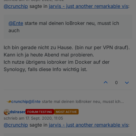
zuletzt editiert von
@
crunchip
sagte in
jarvis - just another remarkable vis
:
@
Ente
starte mal deinen IoBroker neu, musst ich
auch
Ich bin gerade nicht zu Hause. (bin nur per VPN drauf).
Kann ich ja heute Abend mal probieren.
Ich nutze übrigens iobroker im Docker auf der
Synology, falls diese Info wichtig ist.
0
crunchip
@
Ente
starte mal deinen IoBroker neu, musst ich
auch
dslraser
FORUM TESTING
MOST ACTIVE
Offline
schrieb am
17. Sept. 2020, 11:05
zuletzt editiert von
@
crunchip
sagte in
jarvis - just another remarkable vis
: