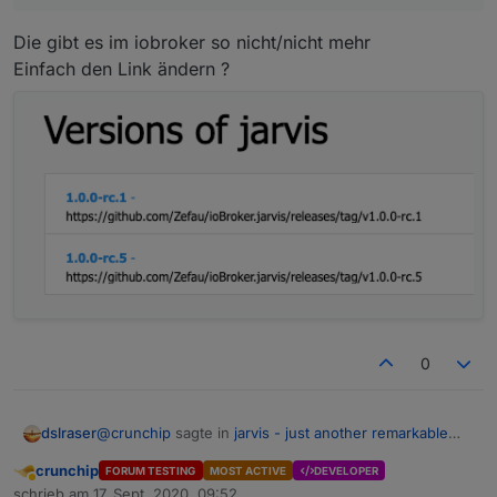
Die gibt es im iobroker so nicht/nicht mehr
Einfach den Link ändern ?
0
@
crunchip
sagte in
jarvis - just another remarkable
dslraser
vis
:
crunchip
FORUM TESTING
MOST ACTIVE
DEVELOPER
Abwesend
habe noch die rc.4, da funktioniert es
schrieb am
17. Sept. 2020, 09:52