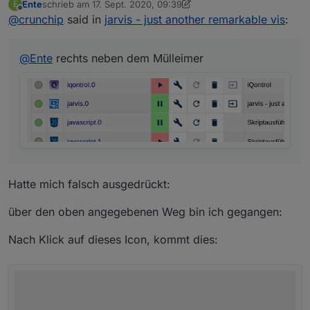
Ente
schrieb am
17. Sept. 2020, 09:39
E
zuletzt editiert von Ente
Offline
@
crunchip
said in
jarvis - just another remarkable vis
:
@
Ente
rechts neben dem Mülleimer
Hatte mich falsch ausgedrückt:
über den oben angegebenen Weg bin ich gegangen:
Nach Klick auf dieses Icon, kommt dies: