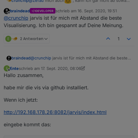
@
Zefau
mich auch
, kann ich gar nicht ab sowas,
crunchip
wenns bei einem geht und bei mir nicht...unter
braindead
schrieb am
16. Sept. 2020, 19:51
DEVELOPER
gleicher Voraussetzung
zuletzt editiert von
Offline
@
crunchip
jarvis ist für mich mit Abstand die beste
Visualisierung. Ich bin gespannt auf Deine Meinung.
E
2 Antworten
1
braindead
@
crunchip
jarvis ist für mich mit Abstand die beste
Visualisierung. Ich bin gespannt auf Deine Meinung.
Ente
schrieb am
17. Sept. 2020, 08:06
E
zuletzt editiert von Ente
Offline
Hallo zusammen,
habe mir die vis via github installiert.
Wenn ich jetzt:
http://192.168.178.26:8082/jarvis/index.html
eingebe kommt das: