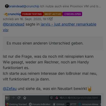
braindead
@
crunchip
Ich nutze auch eine Proxmox VM und bei
mir funktioniert es wie beschrieben in der rc4.
crunchip
FORUM TESTING
MOST ACTIVE
DEVELOPER
Meine Konfiguration sieht auch genauso aus wie
Abwesend
schrieb am
16. Sept. 2020, 19:17
Deine auf den Screenshots. Es muss einen anderen
zuletzt editiert von crunchip
@
braindead
sagte in
jarvis - just another remarkable
Unterschied geben.
vis
:
Es muss einen anderen Unterschied geben.
Ist nur die Frage, was da noch mit reinspielen kann
Wie gesagt, weder am Rechner, noch am Handy
funktioniert es.
Ich starte aus reinem Interesse den IoBroker mal neu,
vllt funktioniert es ja dann.
@
Zefau
und siehe da, was ein Neustart bewirkt