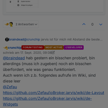
2 Antworten
0
braindead
@
crunchip
jarvis ist für mich mit Abstand die beste
Visualisierung. Ich bin gespannt auf Deine Meinung.
crunchip
FORUM TESTING
MOST ACTIVE
DEVELOPER
Abwesend
schrieb am
17. Sept. 2020, 09:08
zuletzt editiert von crunchip
@
braindead
hab gestern ein bisschen probiert, bin
allerdings (muss ich zugeben) noch ein bisschen
überfordert, wie was genau funktioniert.
Auch wenn ich z.b. folgendes aufrufe im Wiki, sind
diese leer
@
Zefau
https://github.com/Zefau/ioBroker.jarvis/wiki/de-Layout
https://github.com/Zefau/ioBroker.jarvis/wiki/de-
Widgets