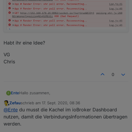
Habt ihr eine Idee?
VG
Chris
0
Hallo zusammen,
Ente
E
Zefau
schrieb am
17. Sept. 2020, 08:36
habe mir die vis via github installiert.
zuletzt editiert von
Offline
@
Ente
du musst die Kachel im ioBroker Dashboard
Wenn ich jetzt:
nutzen, damit die VerbindungsInformationen übertragen
werden.
http://192.168.178.26:8082/jarvis/index.html