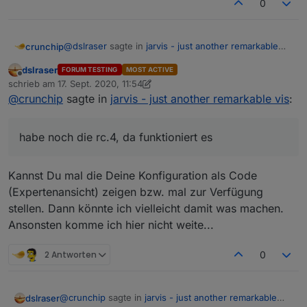
0
@
dslraser
sagte in
jarvis - just another remarkable
crunchip
vis
:
dslraser
FORUM TESTING
MOST ACTIVE
Offline
mal die rc.5
schrieb am
17. Sept. 2020, 11:54
zuletzt editiert von dslraser
@
crunchip
sagte in
jarvis - just another remarkable vis
:
habe noch die rc.4, da funktioniert es
habe noch die rc.4, da funktioniert es
Kannst Du mal die Deine Konfiguration als Code
(Expertenansicht) zeigen bzw. mal zur Verfügung
stellen. Dann könnte ich vielleicht damit was machen.
Ansonsten komme ich hier nicht weite...
2 Antworten
0
@
crunchip
sagte in
jarvis - just another remarkable
dslraser