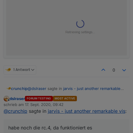
1 Antwort
0
@
dslraser
sagte in
jarvis - just another remarkable
crunchip
vis
:
dslraser
FORUM TESTING
MOST ACTIVE
Offline
mal die rc.5
schrieb am
17. Sept. 2020, 09:42
zuletzt editiert von
@
crunchip
sagte in
jarvis - just another remarkable vis
:
habe noch die rc.4, da funktioniert es
habe noch die rc.4, da funktioniert es