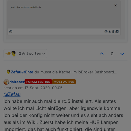
Habt ihr eine Idee?
VG
Chris
2 Antworten
0
Zefau
@
Ente
du musst die Kachel im ioBroker Dashboard
nutzen, damit die VerbindungsInformationen übertragen
dslraser
FORUM TESTING
MOST ACTIVE
werden.
Offline
schrieb am
17. Sept. 2020, 09:05
zuletzt editiert von
@
Zefau
ich habe mir auch mal die rc.5 installiert. Als erstes
wollte ich mal Licht einfügen, aber irgendwie komme
ich bei der Konfig nicht weiter und es sieht ach anders
aus als im Wiki. Zuerst habe ich meine HUE Lampen
importiert, das hat auch funktioniert, die sind unter