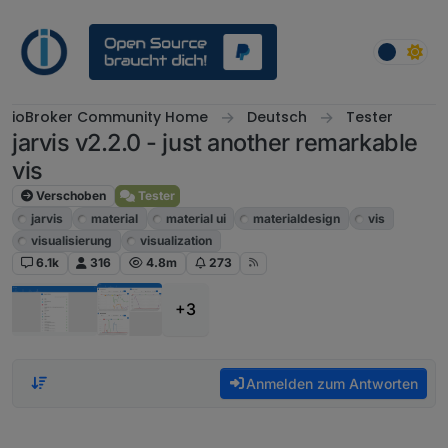
Weiter zum Inhalt
ioBroker Community Home
Deutsch
Tester
jarvis v2.2.0 - just another remarkable
vis
Verschoben
Tester
jarvis
material
material ui
materialdesign
vis
visualisierung
visualization
6.1k
316
4.8m
273
+3
Anmelden zum Antworten