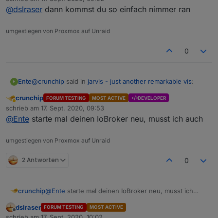
zuletzt editiert von
@
dslraser
dann kommst du so einfach nimmer ran
Die gibt es im iobroker so nicht/nicht mehr
umgestiegen von Proxmox auf Unraid
Einfach den Link ändern ?
0
@
crunchip
said in
jarvis - just another remarkable vis
:
Ente
E
crunchip
FORUM TESTING
MOST ACTIVE
DEVELOPER
Abwesend
@
Ente
rechts neben dem Mülleimer
schrieb am
17. Sept. 2020, 09:53
zuletzt editiert von
@
Ente
starte mal deinen IoBroker neu, musst ich auch
Hatte mich falsch ausgedrückt:
umgestiegen von Proxmox auf Unraid
über den oben angegebenen Weg bin ich gegangen:
2 Antworten
0
Nach Klick auf dieses Icon, kommt dies:
crunchip
@
Ente
starte mal deinen IoBroker neu, musst ich
auch
dslraser
FORUM TESTING
MOST ACTIVE
Offline
schrieb am
17. Sept. 2020, 10:02