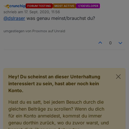
vis
:
crunchip
FORUM TESTING
MOST ACTIVE
DEVELOPER
Abwesend
habe noch die rc.4, da funktioniert es
schrieb am
17. Sept. 2020, 11:56
zuletzt editiert von
@
dslraser
was genau meinst/brauchst du?
Kannst Du mal die Deine Konfiguration als Code
umgestiegen von Proxmox auf Unraid
(Expertenansicht) zeigen bzw. mal zur Verfügung
stellen. Dann könnte ich vielleicht damit was machen.
0
Ansonsten komme ich hier nicht weite...
Hey! Du scheinst an dieser Unterhaltung
interessiert zu sein, hast aber noch kein
Konto.
Hast du es satt, bei jedem Besuch durch die
gleichen Beiträge zu scrollen? Wenn du dich
für ein Konto anmeldest, kommst du immer
genau dorthin zurück, wo du zuvor warst, und