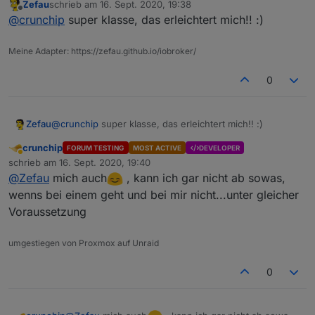
Zefau
schrieb am
16. Sept. 2020, 19:38
zuletzt editiert von
Offline
Es muss einen anderen Unterschied geben.
@
crunchip
super klasse, das erleichtert mich!! :)
Meine Adapter: https://zefau.github.io/iobroker/
Ist nur die Frage, was da noch mit reinspielen kann
Wie gesagt, weder am Rechner, noch am Handy
0
funktioniert es.
@
Zefau
und siehe da, was ein Neustart bewirkt
Ich starte aus reinem Interesse den IoBroker mal neu,
vllt funktioniert es ja dann.
Zefau
@
crunchip
super klasse, das erleichtert mich!! :)
crunchip
FORUM TESTING
MOST ACTIVE
DEVELOPER
Abwesend
schrieb am
16. Sept. 2020, 19:40
zuletzt editiert von
@
Zefau
mich auch
, kann ich gar nicht ab sowas,
wenns bei einem geht und bei mir nicht...unter gleicher
Voraussetzung
dann werde ich mir das nun mal näher betrachten
umgestiegen von Proxmox auf Unraid
und hoffe ich finde mich zurecht
und nochmal DANKE für deine Mühe
0