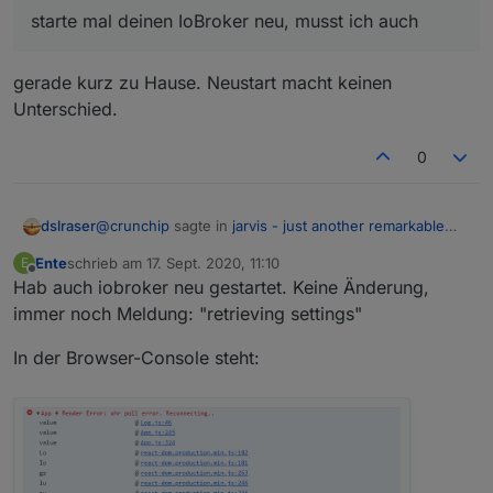
starte mal deinen IoBroker neu, musst ich auch
gerade kurz zu Hause. Neustart macht keinen
Unterschied.
0
@
crunchip
sagte in
jarvis - just another remarkable
dslraser
vis
:
Ente
schrieb am
17. Sept. 2020, 11:10
E
zuletzt editiert von
Offline
Hab auch iobroker neu gestartet. Keine Änderung,
starte mal deinen IoBroker neu, musst ich auch
immer noch Meldung: "retrieving settings"
gerade kurz zu Hause. Neustart macht keinen
In der Browser-Console steht:
Unterschied.