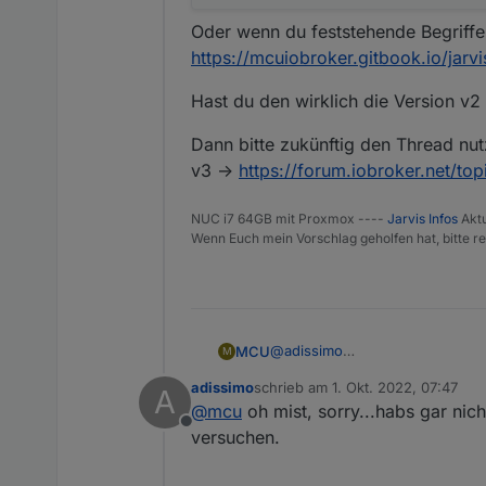
Oder wenn du feststehende Begriffe
https://mcuiobroker.gitbook.io/jarv
Hast du den wirklich die Version v2 
Dann bitte zukünftig den Thread nut
v3 ->
https://forum.iobroker.net/to
NUC i7 64GB mit Proxmox ----
Jarvis Infos
Aktu
Wenn Euch mein Vorschlag geholfen hat, bitte re
@
adissimo
MCU
M
Hier InputAction nutzen und im 
adissimo
schrieb am
1. Okt. 2022, 07:47
A
Hast du den wirklich die Version
zuletzt editiert von
@
mcu
oh mist, sorry...habs gar nich
Offline
Dann bitte zukünftig den Threa
versuchen.
v3 ->
https://forum.iobroker.net