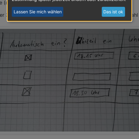
e (durch ioBroker Script) ein- bzw. ausgeschalten wird.
Lassen Sie mich wählen
Das ist ok
3 Zeilen in Jarvis. Gibt es eine Art InputField für Auswahl