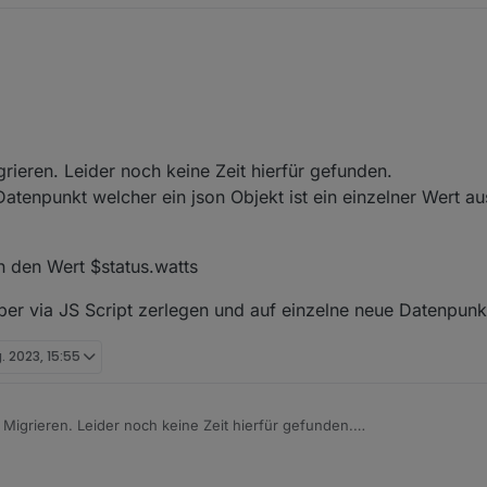
igrieren. Leider noch keine Zeit hierfür gefunden.
 Datenpunkt welcher ein json Objekt ist ein einzelner Wert 
n den Wert $status.watts
er via JS Script zerlegen und auf einzelne neue Datenpun
g. 2023, 15:55
 3 Migrieren. Leider noch keine Zeit hierfür gefunden.
inem Datenpunkt welcher ein json Objekt ist ein einzelner Wert auszugeb
darin den Wert $status.watts