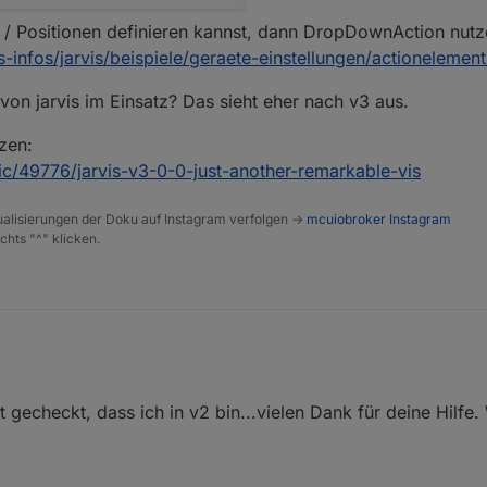
 / Positionen definieren kannst, dann DropDownAction nutz
is-infos/jarvis/beispiele/geraete-einstellungen/actioneleme
von jarvis im Einsatz? Das sieht eher nach v3 aus.
zen:
pic/49776/jarvis-v3-0-0-just-another-remarkable-vis
alisierungen der Doku auf Instagram verfolgen ->
mcuiobroker Instagram
chts "^" klicken.
Layout auch.
 v2 von jarvis im Einsatz? Das sieht eher nach v3 aus.
t gecheckt, dass ich in v2 bin...vielen Dank für deine Hilfe
d nutzen:
/topic/49776/jarvis-v3-0-0-just-another-remarkable-vis