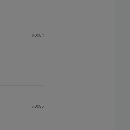
#6084
er nicht und falls ja,
iner Uhrzeit?
#6085