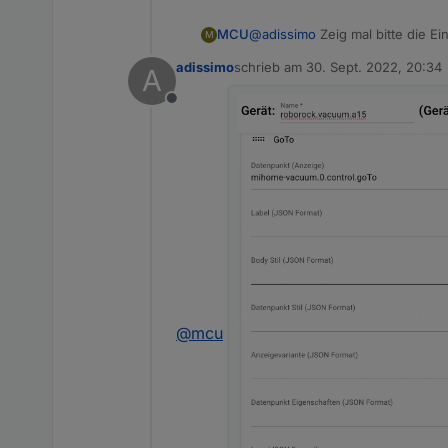
MCU
@
adissimo
Zeig mal bitte die Ei
M
adissimo
schrieb am
30. Sept. 2022, 20:34
A
zuletzt editiert von
Offline
@
mcu