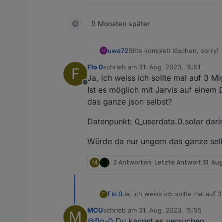
9 Monaten später
uwe72
Bitte komplett löschen, sorry!
U
Flo 0
schrieb am
31. Aug. 2023, 15:51
F
zuletzt editiert von
Ja, ich weiss ich sollte mal auf 3 M
Offline
Ist es möglich mit Jarvis auf einem
das ganze json selbst?
Datenpunkt: 0_userdata.0.solar dari
Würde da nur ungern das ganze selb
M
2 Antworten
Letzte Antwort
31. Au
Ja, ich weiss ich sollte mal auf
Flo 0
F
Ist es möglich mit Jarvis auf e
MCU
schrieb am
31. Aug. 2023, 15:55
M
json selbst?
Datenpunkt: 0_userdata.0.solar 
zuletzt editiert von
@
flo-0
Du kannst es versuchen.