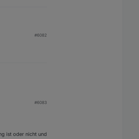
ownaction
#6082
#6083
g ist oder nicht und