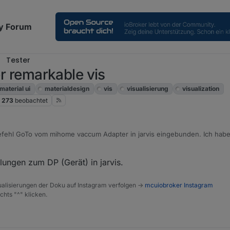
y Forum
Tester
er remarkable vis
material ui
materialdesign
vis
visualisierung
visualization
273
beobachtet
fehl GoTo vom mihome vaccum Adapter in jarvis eingebunden. Ich habe
t eingeben kann und der Sauger fährt zur Position. Doch, wenn ich dies
e in iobroker geschrieben.
eiterhelfen?
llungen zum DP (Gerät) in jarvis.
alisierungen der Doku auf Instagram verfolgen ->
mcuiobroker Instagram
chts "^" klicken.