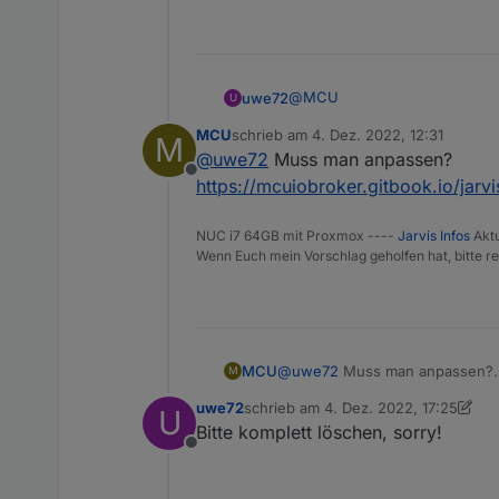
@
MCU
uwe72
U
MCU
schrieb am
4. Dez. 2022, 12:31
M
Ich wollte mal fragen, ob es 
zuletzt editiert von
@
uwe72
Muss man anpassen?
Offline
Ich möchte pro Gartenlampe def
https://mcuiobroker.gitbook.io/jarvi
zu welchen Zeiten die Lampe (
Vermutlich wären es pro Lampen
NUC i7 64GB mit Proxmox ----
Jarvis Infos
Aktu
Wenn Euch mein Vorschlag geholfen hat, bitte re
MCU
@
uwe72
Muss man anpassen?
M
https://mcuiobroker.gitbook.io/j
uwe72
schrieb am
4. Dez. 2022, 17:25
U
zuletzt editiert von uwe72
12. Apr. 2
Bitte komplett löschen, sorry!
Offline