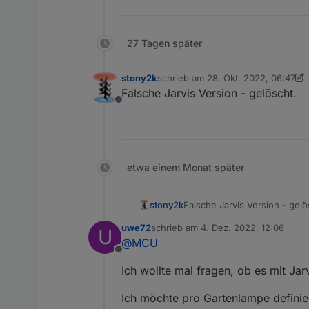
Oder wenn du feststehende Begr
https://mcuiobroker.gitbook.io/
27 Tagen später
stony2k
schrieb am
28. Okt. 2022, 06:47
zuletzt editiert von stony2k
Falsche Jarvis Version - gelöscht.
Offline
etwa einem Monat später
stony2k
Falsche Jarvis Version - gelö
uwe72
schrieb am
4. Dez. 2022, 12:06
U
zuletzt editiert von
@
MCU
Offline
Ich wollte mal fragen, ob es mit Ja
Ich möchte pro Gartenlampe definier