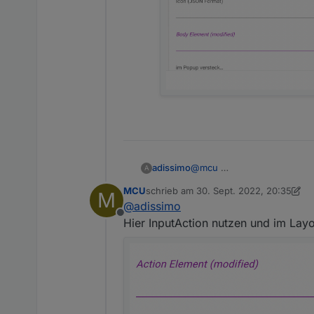
adissimo
@
mcu
A
MCU
schrieb am
30. Sept. 2022, 20:35
M
zuletzt editiert von MCU
@
adissimo
Offline
Hier InputAction nutzen und im Layo