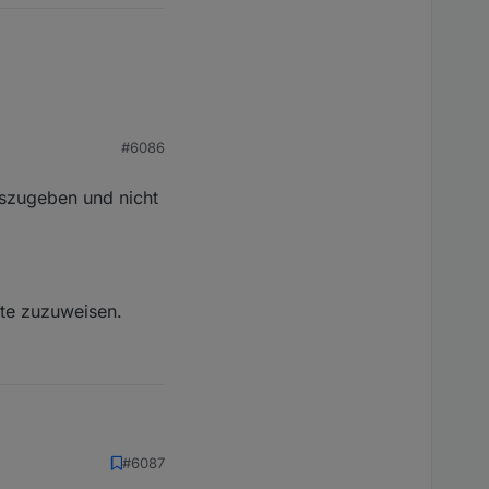
#6086
auszugeben und nicht
kte zuzuweisen.
en und nicht das ganze
#6087