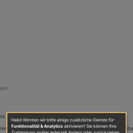
iffe / Positionen definieren kannst, dann DropDownAction nutzen.
jarvis-infos/jarvis/beispiele/geraete-einstellungen/actionelement/dropd
scht.
rvis irgendwie umsetzbar wäre, siehe Screenshot.
Hallo! Könnten wir bitte einige zusätzliche Dienste für
Funktionalität & Analytics
aktivieren? Sie können Ihre
en, ob sie Bestandteil der automatisierten Gartenbeleuchtun
Zustimmung später jederzeit ändern oder zurückziehen.