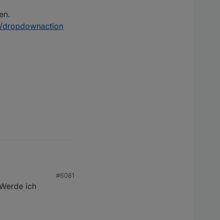
en.
nt/dropdownaction
#6081
. Werde ich