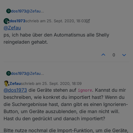
dos1973
@
Zefau
D
hab es dir Geschick. danke für deine Hilfe!
dos1973
schrieb am
25. Sept. 2020, 18:03
D
zuletzt editiert von dos1973
Offline
@
Zefau
ps, ich habe über den Automatismus alle Shelly
reingeladen gehabt.
0
dos1973
@
Zefau
D
ps, ich habe über den Automatismus alle Shelly
Zefau
schrieb am
25. Sept. 2020, 18:09
reingeladen gehabt.
zuletzt editiert von
Offline
@
dos1973
die Geräte stehen auf
. Kannst du mir
ignore
beschreiben, wie konkret du importiert hast? Wenn du
die Suchergebnisse hast, dann gibt es einen Ignorieren-
Button, um Geräte auszublenden, die man nicht will.
Hast du den gedrückt und danach importiert?
Bitte nutze nochmal die Import-Funktion, um die Geräte,