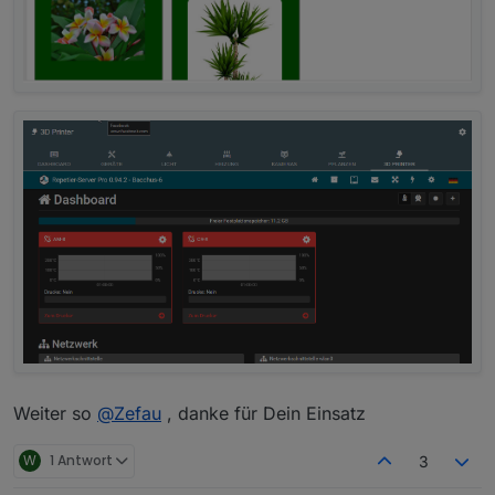
Weiter so
@
Zefau
, danke für Dein Einsatz
W
1 Antwort
3