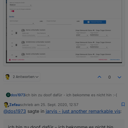
2 Antworten
0
ich bin zu doof dafür - ich bekomme es nicht hin :-(
dos1973
D
Zefau
schrieb am
25. Sept. 2020, 12:57
zuletzt editiert von
Offline
@
dos1973
sagte in
jarvis - just another remarkable vis
:
ich bin zu doof dafür - ich bekomme es nicht hin