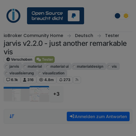
Weiter zum Inhalt
ioBroker Community Home
Deutsch
Tester
jarvis v2.2.0 - just another remarkable
vis
Verschoben
Tester
jarvis
material
material ui
materialdesign
vis
visualisierung
visualization
6.1k
316
4.8m
273
+3
Anmelden zum Antworten