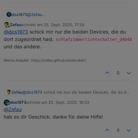
dos1973
@
Zefau
D
layout und Einstellung hast du als PM bekommen.
Zefau
schrieb am
25. Sept. 2020, 17:59
geräte ist zu groß, max 100 Zeichen
zuletzt editiert von
Offline
@
dos1973
schick mir nur die beiden Devices, die du
dort zugeordnet hast.
schlafzimmerlichtschalter_d4b48
und das andere.
Meine Adapter: https://zefau.github.io/iobroker/
0
Zefau
@
dos1973
schick mir nur die beiden Devices, die du dort
zugeordnet hast.
dos1973
schrieb am
25. Sept. 2020, 18:03
D
schlafzimmerlichtschalter_d4b48
und das andere.
zuletzt editiert von
Offline
@
Zefau
hab es dir Geschick. danke für deine Hilfe!
0