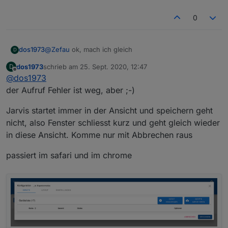
0
dos1973
@
Zefau
ok, mach ich gleich
D
dos1973
schrieb am
25. Sept. 2020, 12:47
D
zuletzt editiert von
Offline
@
dos1973
der Aufruf Fehler ist weg, aber ;-)
Jarvis startet immer in der Ansicht und speichern geht
nicht, also Fenster schliesst kurz und geht gleich wieder
in diese Ansicht. Komme nur mit Abbrechen raus
passiert im safari und im chrome