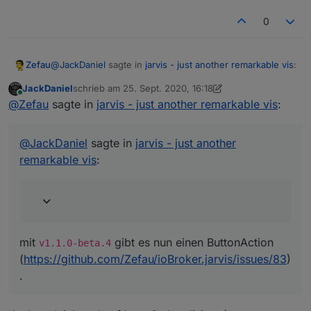
0
@
JackDaniel
sagte in
jarvis - just another remarkable vis
:
Zefau
JackDaniel
schrieb am
25. Sept. 2020, 16:18
zuletzt editiert von JackDaniel
Online
wäre es super wenn es buttonaction ohne dem
@
Zefau
sagte in
jarvis - just another remarkable vis
:
text "anschalten" geben würde
mit
v1.1.0-beta.4
gibt es nun einen ButtonAction
(
https://github.com/Zefau/ioBroker.jarvis/issues/83
).
@
JackDaniel
sagte in
jarvis - just another
remarkable vis
:
mit
gibt es nun einen ButtonAction
v1.1.0-beta.4
(
https://github.com/Zefau/ioBroker.jarvis/issues/83
)
.