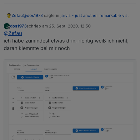
@
dos1973
sagte in
jarvis - just another remarkable vis
:
Zefau
dos1973
schrieb am
25. Sept. 2020, 12:50
D
zuletzt editiert von
Offline
@
Zefau
Jarvis startet immer in der Ansicht und speichern
geht nicht, also Fenster schliesst kurz und geht
ich habe zumindest etwas drin, richtig weiß ich nicht,
das Layout ist definiert, richtig?
gleich wieder in diese Ansicht. Komme nur mit
daran klemmte bei mir noch
Abbrechen raus