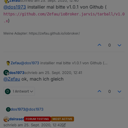
Zefau
schrieb am
25. Sept. 2020, 12:40
in chrome das gleiche
zuletzt editiert von
Offline
@
dos1973
installier mal bitte v1.0.1 von Github (
Version 85.0.4183.121 (Offizieller Build) (64-Bit)
OS MAC Catalina 10.15.6
https://github.com/Zefau/ioBroker.jarvis/tarball/v1.0
)
.x
Meine Adapter: https://zefau.github.io/iobroker/
0
Zefau
@
dos1973
installier mal bitte v1.0.1 von Github (
https://github.com/Zefau/ioBroker.jarvis/tar
dos1973
schrieb am
25. Sept. 2020, 12:41
D
ball/v1.0.x
)
zuletzt editiert von
Offline
@
Zefau
ok, mach ich gleich
D
1 Antwort
0
@
dos1973
dos1973
D
dslraser
FORUM TESTING
MOST ACTIVE
so schaut's aus, ich möchte die Geräte in dem Lichtab
Offline
schrieb am
25. Sept. 2020, 12:42
anlegen? schaffe es aber nicht
zuletzt editiert von dslraser