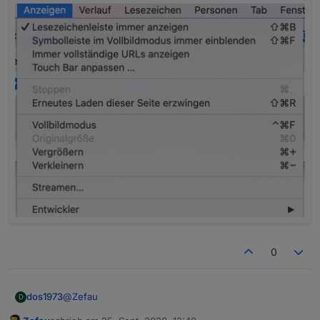
0
@
Zefau
dos1973
D