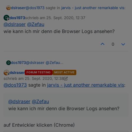
@
dos1973
sagte in
jarvis - just another remarkable vis
:
dslraser
dos1973
schrieb am
25. Sept. 2020, 12:37
D
zuletzt editiert von
Offline
@
dslraser
@
@
Zefau
Zefau
wie kann ich mir denn die Browser Logs ansehen?
Daran kann es nicht liegen, nutze ich auch...
in chrome das gleiche
Version 85.0.4183.121 (Offizieller Build) (64-Bit)
0
OS MAC Catalina 10.15.6
dos1973
@
dslraser
@
Zefau
D
wie kann ich mir denn die Browser Logs ansehen?
dslraser
FORUM TESTING
MOST ACTIVE
Offline
schrieb am
25. Sept. 2020, 12:38
zuletzt editiert von dslraser
@
dos1973
sagte in
jarvis - just another remarkable vis
:
@
dslraser
@
Zefau
wie kann ich mir denn die Browser Logs ansehen?
Jarvis läuft bei mir auch mit Chrome
auf Entwickler klicken (Chrome)