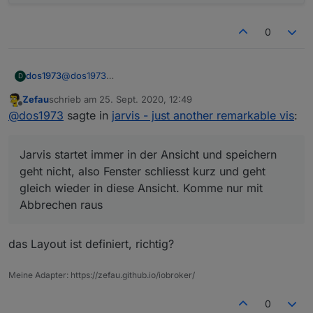
0
@
dos1973
dos1973
D
der Aufruf Fehler ist weg, aber ;-)
Zefau
schrieb am
25. Sept. 2020, 12:49
Jarvis startet immer in der Ansicht und speichern geht
zuletzt editiert von
Offline
@
dos1973
sagte in
jarvis - just another remarkable vis
:
nicht, also Fenster schliesst kurz und geht gleich
wieder in diese Ansicht. Komme nur mit Abbrechen
passiert im safari und im chrome
raus
Jarvis startet immer in der Ansicht und speichern
geht nicht, also Fenster schliesst kurz und geht
gleich wieder in diese Ansicht. Komme nur mit
Abbrechen raus
das Layout ist definiert, richtig?
Meine Adapter: https://zefau.github.io/iobroker/
0