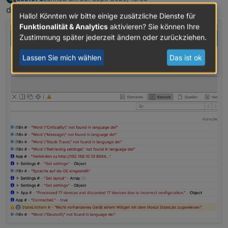
zuletzt editiert von
Offline
das leist sich zumindest als error:
Hallo! Könnten wir bitte einige zusätzliche Dienste für
Funktionalität & Analytics
aktivieren? Sie können Ihre
Zustimmung später jederzeit ändern oder zurückziehen.
Lassen Sie mich wählen
Das ist ok