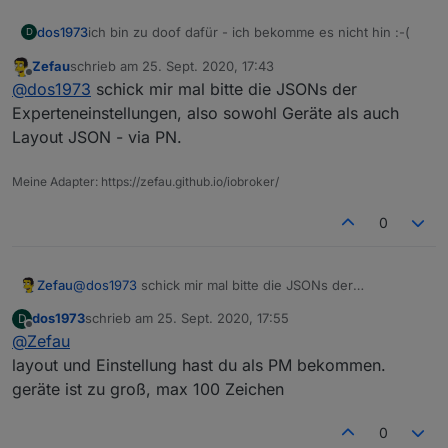
ich bin zu doof dafür - ich bekomme es nicht hin :-(
dos1973
D
Zefau
schrieb am
25. Sept. 2020, 17:43
zuletzt editiert von
Offline
@
dos1973
schick mir mal bitte die JSONs der
Experteneinstellungen, also sowohl Geräte als auch
Layout JSON - via PN.
Meine Adapter: https://zefau.github.io/iobroker/
0
Zefau
@
dos1973
schick mir mal bitte die JSONs der
Experteneinstellungen, also sowohl Geräte als auch
dos1973
schrieb am
25. Sept. 2020, 17:55
D
Layout JSON - via PN.
zuletzt editiert von
Offline
@
Zefau
layout und Einstellung hast du als PM bekommen.
geräte ist zu groß, max 100 Zeichen
0