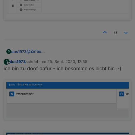
0
@
Zefau
dos1973
D
ich habe zumindest etwas drin, richtig weiß ich nicht,
dos1973
schrieb am
25. Sept. 2020, 12:55
D
daran klemmte bei mir noch
zuletzt editiert von
Offline
ich bin zu doof dafür - ich bekomme es nicht hin :-(