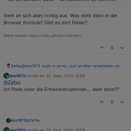
Sieht an sich alles richtig aus. Was steht denn in der
Browser Konsole? Gibt es dort Fehler?
Meine Adapter: https://zefau.github.io/iobroker/
0
@
dos1973
sagte in
jarvis - just another remarkable vis
:
Zefau
dos1973
schrieb am
25. Sept. 2020, 12:59
D
zuletzt editiert von
Offline
@
Zefau
ich bin zu doof dafür - ich bekomme es nicht hin
ich finde zwar die Entwickleroptionen... aber dann??
Sieht an sich alles richtig aus. Was steht denn in der
0
Browser Konsole? Gibt es dort Fehler?
dos1973
@
Zefau
D
ich finde zwar die Entwickleroptionen... aber dann??
dos1973
schrieb am
25. Sept. 2020, 13:09
D