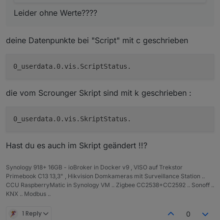
3.3.2020, 19:09:41.175	[info ]: javascript.0
                    }
Leider ohne Werte????
3.3.2020, 19:09:41.217	[warn ]: javascript.0
3.3.2020, 19:09:41.217	[warn ]: javascript.0
if
 (
myHelper
().
getStateValu
Hoffe nicht, dass es wieder "Schreibfehler" sind...
3.3.2020, 19:09:41.219	[warn ]: javascript.0
                        statusBarColor = farbeS
deine Datenpunkte bei "Script" mit c geschrieben
3.3.2020, 19:09:41.219	[warn ]: javascript.0
                        status = 
0
;
Hier die DP's
                    }
if
 (
myHelper
().
getStateValu
Leider ohne Werte????
                        statusBarColor = farbeS
die vom Scrounger Skript sind mit k geschrieben :
                        status = 
2
;
                    }
let
 folder = 
'-'
;
let
 folderList = id.
replace
Hast du es auch im Skript geändert !!?
if
 (folderList.
length
 > 
1
) 
                        folder = id.
replace
(
'ja
Synology 918+ 16GB - ioBroker in Docker v9 , VISO auf Trekstor
                    }
Primebook C13 13,3" , Hikvision Domkameras mit Surveillance Station ..
CCU RaspberryMatic in Synology VM .. Zigbee CC2538+CC2592 .. Sonoff ..
let
 text = scriptName;
KNX .. Modbus ..
if
 (status === 
2
) {
1 Reply
0
                        text = 
`<span class="md