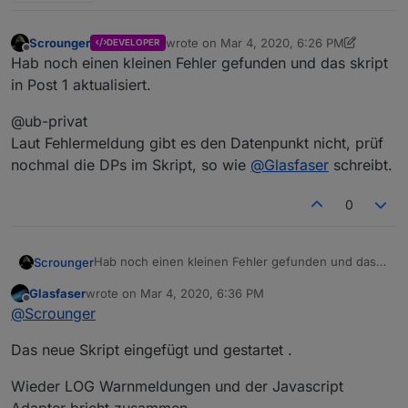
                    }
Scrounger
wrote on
Mar 4, 2020, 6:26 PM
DEVELOPER
let
 subText = 
`<div style="
last edited by Scrounger
Mar 4, 2020, 7:3
Offline
Hab noch einen kleinen Fehler gefunden und das skript
                                        <div st
in Post 1 aktualisiert.
                                        <div st
                                    </div>
@ub-privat
                                    <div style=
                                        <div st
Laut Fehlermeldung gibt es den Datenpunkt nicht, prüf
                                        <div st
nochmal die DPs im Skript, so wie
@
Glasfaser
schreibt.
                                    </div>
                                    <div style=
0
                                        <div st
                                        <div st
                                    </div>`
Hab noch einen kleinen Fehler gefunden und das
Scrounger
skript in Post 1 aktualisiert.
Glasfaser
wrote on
Mar 4, 2020, 6:36 PM
                    skriptList.
push
({
@ub-privat
last edited by
Offline
@
Scrounger
text
: text,
Laut Fehlermeldung gibt es den Datenpunkt nicht,
prüf nochmal die DPs im Skript, so wie
@
Glasfaser
subText
: subText,
Das neue Skript eingefügt und gestartet .
schreibt.
statusBarColor
: statusB
image
: image,
Wieder LOG Warnmeldungen und der Javascript
imageColor
: imageColor,