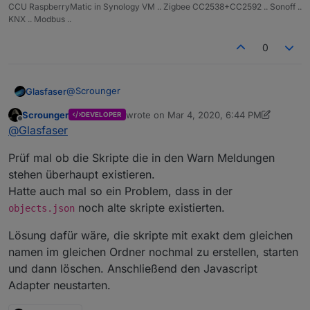
CCU RaspberryMatic in Synology VM .. Zigbee CC2538+CC2592 .. Sonoff ..
            });
KNX .. Modbus ..
        } 
else
 {
// default: nach name sortieren
0
            sortMode = 
'name'
            skriptList.
sort
(
function
 (
a, b
) {
return
 a[sortMode].
toLowerCase
(
@
Scrounger
Glasfaser
            });
        }
Scrounger
wrote on
Mar 4, 2020, 6:44 PM
DEVELOPER
Das neue Skript eingefügt und gestartet .
last edited by Scrounger
Mar 4, 2020, 7:4
Offline
@
Glasfaser
Wieder LOG Warnmeldungen und der Javascript
let
 filterMode = 
myHelper
().
getStateVal
Prüf mal ob die Skripte die in den Warn Meldungen
Adapter bricht zusammen .
Dann startet der Javascript neu und das LOG wird
stehen überhaupt existieren.
von Warnmeldungen überflutet !!
if
 (filterMode && filterMode !== 
null
 &
Hatte auch mal so ein Problem, dass in der
muß das Skript stoppen sonst läuft mein System
if
 (filterMode === 
'error'
) {
noch alte skripte existierten.
objects.json
nicht mehr .
                skriptList = skriptList.
filter
(
return
 item.
status
 === 
2
;
Lösung dafür wäre, die skripte mit exakt dem gleichen
                });
namen im gleichen Ordner nochmal zu erstellen, starten
            } 
else
if
 (filterMode === 
'deactiva
und dann löschen. Anschließend den Javascript
                skriptList = skriptList.
filter
(
Adapter neustarten.
return
 item.
status
 === 
1
;
                });