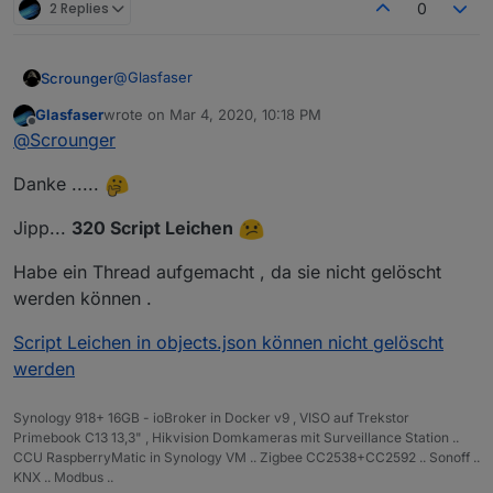
2 Replies
0
            } 
else
if
 (filterMode === 
'activate
                skriptList = skriptList.
filter
(
return
 item.
status
 === 
0
;
@
Glasfaser
Scrounger
                });
            }
Glasfaser
wrote on
Mar 4, 2020, 10:18 PM
Prüf mal ob die Skripte die in den Warn Meldungen
last edited by
        }
Offline
@
Scrounger
stehen überhaupt existieren.
Hatte auch mal so ein Problem, dass in der
Lösung dafür wäre, die skripte mit exakt dem
Danke .....
objects.json
noch alte skripte existierten.
gleichen namen im gleichen Ordner nochmal zu
let
 result = 
JSON
.
stringify
(skriptList)
erstellen, starten und dann löschen. Anschließend
if
 (
getState
(dpList) !== result) {
den Javascript Adapter neustarten.
Jipp...
320 Script Leichen
setState
(dpList, result, 
true
);
        }
Habe ein Thread aufgemacht , da sie nicht gelöscht
werden können .
    } 
catch
 (err) {
console
.
error
(
`[skriptStatus] error: 
${
Script Leichen in objects.json können nicht gelöscht
    }
werden
}
Synology 918+ 16GB - ioBroker in Docker v9 , VISO auf Trekstor
Primebook C13 13,3" , Hikvision Domkameras mit Surveillance Station ..
// // Funktion um Skript starten / Stoppen
CCU RaspberryMatic in Synology VM .. Zigbee CC2538+CC2592 .. Sonoff ..
on
({ 
id
: dpskriptRestart }, 
function
 (
obj
) {
KNX .. Modbus ..