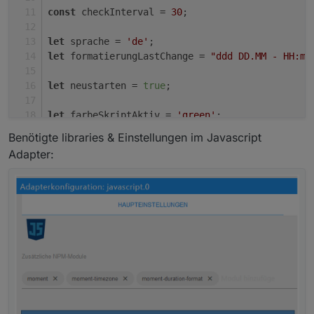
const
 checkInterval = 
30
;                      
let
 sprache = 
'de'
;                            
let
 formatierungLastChange = 
"ddd DD.MM - HH:mm
let
 neustarten = 
true
;                         
let
 farbeSkriptAktiv = 
'green'
;                
let
 farbeSkriptDeaktiviert = 
'darkgrey'
;       
Benötigte libraries & Einstellungen im Javascript
let
 farbeSkriptProblem = 
'FireBrick'
;          
Adapter:
let
 sortResetAfter = 
120
;                      
let
 sortReset = 
'name'
let
 filterResetAfter = 
120
;                    
// ********************************************
// Fomate für moment Lib
moment.
locale
(sprache);