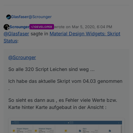
if
 (object && object.
common
 && obje
return
true
;
            } 
else
 {
@
Scrounger
Glasfaser
return
false
;
Keine Fehlermeldung in LOG , er aktualisiert auch
            }
Scrounger
wrote on
Mar 5, 2020, 6:04 PM
DEVELOPER
alle Datenpunkte
So alle 320 Script Leichen sind weg ...
last edited by
Offline
        }
@
Glasfaser
sagte in
Material Design Widgets: Skript
    }
Ich habe das aktuelle Skript vom 04.03 genommen .
Status
:
}
So sieht es dann aus , es Fehler viele Werte bzw.
Karte hinter Karte aufgebaut in der Ansicht :
@
Scrounger
So alle 320 Script Leichen sind weg ...
Ich habe das aktuelle Skript vom 04.03 genommen
.
So sieht es dann aus , es Fehler viele Werte bzw.
Karte hinter Karte aufgebaut in der Ansicht :
Keine Fehlermeldung in LOG , er aktualisiert auch
alle Datenpunkte