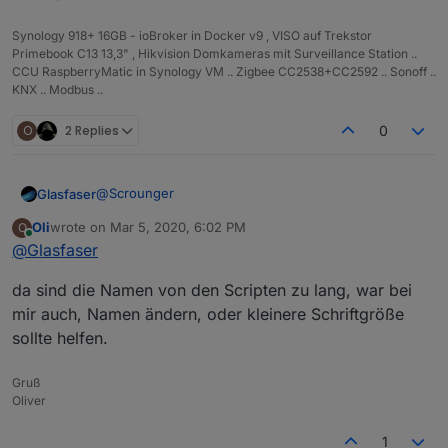
// Beim Staren des Skriptes Adapter Status abru
Synology 918+ 16GB - ioBroker in Docker v9 , VISO auf Trekstor
skriptStatus
();
Primebook C13 13,3" , Hikvision Domkameras mit Surveillance Station ..
CCU RaspberryMatic in Synology VM .. Zigbee CC2538+CC2592 .. Sonoff ..
KNX .. Modbus ..
function
myHelper
(
) {
return
 {
O
2 Replies
0
getStateValueIfExist
: 
function
 (
id, nul
if
 (
existsState
(id)) {
return
 prepand + 
getState
(id).
v
@
Scrounger
Glasfaser
            } 
else
 {
return
 nullValue;
Oli
wrote on
Mar 5, 2020, 6:02 PM
O
So alle 320 Script Leichen sind weg ...
last edited by
            }
Online
@
Glasfaser
        },
Ich habe das aktuelle Skript vom 04.03 genommen .
getCommonPropertyIfExist
: 
function
 (
obj
da sind die Namen von den Scripten zu lang, war bei
if
 (
myHelper
().
checkCommonPropertyE
So sieht es dann aus , es Fehler viele Werte bzw.
mir auch, Namen ändern, oder kleinere Schriftgröße
return
 prepand + object.
common
[
Karte hinter Karte aufgebaut in der Ansicht :
sollte helfen.
            } 
else
 {
return
 nullValue;
Gruß
            }
Oliver
        },
checkCommonPropertyExist
: 
function
 (
obj
1