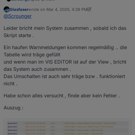
            });
Skript hast du danach neugestartet?
        } 
else
 {
Glasfaser
wrote on
Mar 4, 2020, 4:39 PM
last edited by Glasfaser
Mar 4, 2020, 5:40 PM
// default: nach name sortieren
Offline
@
Scrounger
            sortMode = 
'name'
            skriptList.
sort
(
function
 (
a, b
) {
Leider bricht mein System zusammen , sobald ich das
return
 a[sortMode].
toLowerCase
(
Skript starte .
            });
        }
Ein haufen Warnmeldungen kommen regelmäßig .. die
Tabelle wird träge gefüllt
und wenn man im VIS EDITOR ist auf der View , bricht
let
 filterMode = 
myHelper
().
getStateVal
das System auch zusammen .
Das Umschalten ist auch sehr träge bzw . funktioniert
if
 (filterMode && filterMode !== 
null
 &
nicht .
if
 (filterMode === 
'error'
) {
                skriptList = skriptList.
filter
(
Habe schon alles versucht , finde aber kein Fehler .
return
 item.
status
 === 
2
;
                });
Auszug :
            } 
else
if
 (filterMode === 
'deactiva
                skriptList = skriptList.
filter
(
return
 item.
status
 === 
1
;
                });
            } 
else
if
 (filterMode === 
'activate