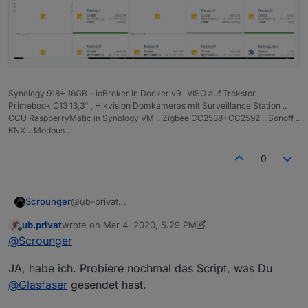
// auf Änderungen der Sortieung hören
on
({ 
id
: dpSortMode, 
change
: 
'any'
 }, skriptSta
on
({ 
id
: dpSortMode, 
change
: 
'any'
 }, resetSort
Synology 918+ 16GB - ioBroker in Docker v9 , VISO auf Trekstor
// auf Änderungen der Filter hören
Primebook C13 13,3" , Hikvision Domkameras mit Surveillance Station ..
on
({ 
id
: dpFilterMode, 
change
: 
'any'
 }, skriptS
CCU RaspberryMatic in Synology VM .. Zigbee CC2538+CC2592 .. Sonoff ..
on
({ 
id
: dpFilterMode, 
change
: 
'any'
 }, resetFi
KNX .. Modbus ..
0
// Funktion adapterStatus alle x Sekunden ausfü
schedule
(
'*/'
 + checkInterval + 
' * * * * *'
, s
Scrounger
@ub-privat
function
skriptStatus
(
) {
Skript hast du danach neugestartet?
ub.privat
wrote on
Mar 4, 2020, 5:29 PM
try
 {
last edited by ub.privat
Mar 4, 2020, 6:51 PM
Offline
@
Scrounger
        skriptList = [];
JA, habe ich. Probiere nochmal das Script, was Du
for
 (
var
 i = 
0
; i <= skriptEnableList.
l
@
Glasfaser
gesendet hast.
let
 id = skriptEnableList[i];
let
 obj = 
getObject
(id);