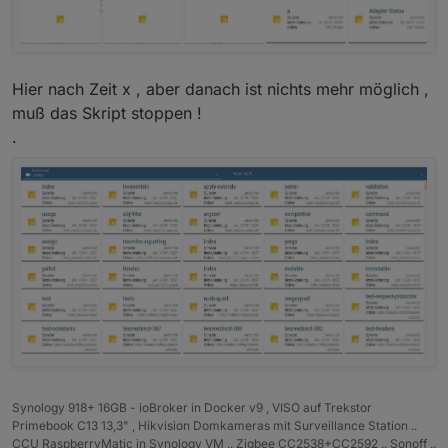
on
({ 
id
: dpskriptRestart }, 
function
 (
obj
) {
var
 scriptObj = 
getObject
(obj.
state
.
val
.
toS
if
 (neustarten) {
Hier nach Zeit x , aber danach ist nichts mehr möglich ,
        scriptObj.
common
.
enabled
 = 
true
;
muß das Skript stoppen !
setObject
(obj.
state
.
val
.
toString
(), scr
.
    }
else
 {
if
 (scriptObj && scriptObj.
common
) {
if
 (scriptObj.
common
.
enabled
) {
                scriptObj.
common
.
enabled
 = 
fals
            } 
else
 {
                scriptObj.
common
.
enabled
 = 
true
            }
setObject
(obj.
state
.
val
.
toString
(),
        }
    }
Synology 918+ 16GB - ioBroker in Docker v9 , VISO auf Trekstor
});
Primebook C13 13,3" , Hikvision Domkameras mit Surveillance Station ..
CCU RaspberryMatic in Synology VM .. Zigbee CC2538+CC2592 .. Sonoff ..