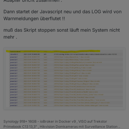
Adapter bricht zusammen .
listType
: 
"buttonState"
objectId
: dpskriptResta
Dann startet der Javascript neu und das LOG wird von
buttonStateValue
: (obj 
Warnmeldungen überflutet !!
showValueLabel
: 
false
,
name
: scriptName,
muß das Skript stoppen sonst läuft mein System nicht
lastChange
: lastChange,
mehr .
status
: status,
folder
: folder
                    });
                }
            }
        }
let
 sortMode = 
myHelper
().
getStateValue
if
 (sortMode === 
'name'
) {
            skriptList.
sort
(
function
 (
a, b
) {
return
 a[sortMode].
toLowerCase
(
            });
        } 
else
if
 (sortMode === 
'lastChange'
 ||
            skriptList.
sort
(
function
 (
a, b
) {
Synology 918+ 16GB - ioBroker in Docker v9 , VISO auf Trekstor
Primebook C13 13,3" , Hikvision Domkameras mit Surveillance Station ..
return
 a[sortMode] == b[sortMod