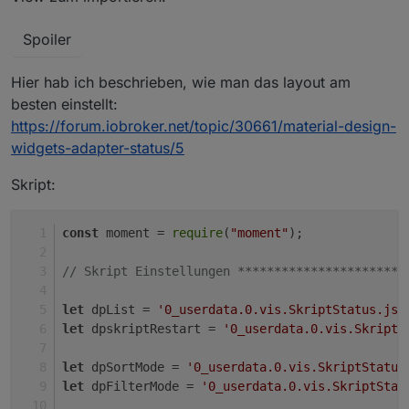
Spoiler
Hier hab ich beschrieben, wie man das layout am
besten einstellt:
https://forum.iobroker.net/topic/30661/material-design-
widgets-adapter-status/5
Skript:
const
 moment = 
require
(
"moment"
);
// Skript Einstellungen ***********************
let
 dpList = 
'0_userdata.0.vis.SkriptStatus.jso
let
 dpskriptRestart = 
'0_userdata.0.vis.SkriptS
let
 dpSortMode = 
'0_userdata.0.vis.SkriptStatus
let
 dpFilterMode = 
'0_userdata.0.vis.SkriptStat