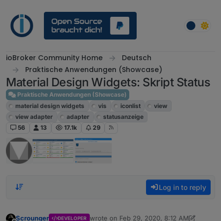
Skip to content
ioBroker Community Home
Deutsch
Praktische Anwendungen (Showcase)
Material Design Widgets: Skript Status
Praktische Anwendungen (Showcase)
material design widgets
vis
iconlist
view
view adapter
adapter
statusanzeige
56
13
17.1k
29
Log in to reply
Scrounger
wrote on
Feb 29, 2020, 8:12 AM
DEVELOPER