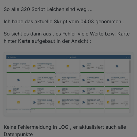
Hatte auch mal so ein Problem, dass in der
Lösung dafür wäre, die skripte mit exakt dem
So alle 320 Script Leichen sind weg ...
objects.json
noch alte skripte existierten.
gleichen namen im gleichen Ordner nochmal zu
if
 (sortResetAfter > 
0
) {
erstellen, starten und dann löschen. Anschließend
setTimeout
(
function
 (
) {
den Javascript Adapter neustarten.
Ich habe das aktuelle Skript vom 04.03 genommen .
if
 (sortMode !== 
null
 && sortMode =
setState
(dpSortMode, sortReset)
So sieht es dann aus , es Fehler viele Werte bzw. Karte
            }
hinter Karte aufgebaut in der Ansicht :
        }, sortResetAfter * 
1000
);
    }
}
function
resetFilter
(
) {
let
 filterMode = 
myHelper
().
getStateValueIf
if
 (filterResetAfter > 
0
) {
setTimeout
(
function
 (
) {
if
 (filterMode !== 
null
 && filterMo
setState
(dpFilterMode, 
''
);
            }
        }, filterResetAfter * 
1000
);
Keine Fehlermeldung in LOG , er aktualisiert auch alle
    }
}
Datenpunkte