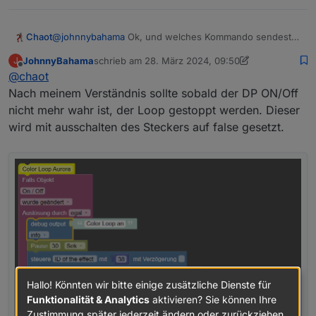
Chaot
@
johnnybahama
Ok, und welches Kommando sendest
du an den abgeschalteten WLED?
JohnnyBahama
schrieb am
28. März 2024, 09:50
J
Meine 3 Streifen an der Decke schalte ich auch über
zuletzt editiert von JohnnyBahama
Offline
@
chaot
eine Schaltsteckdose aus, weil ich die noch nicht auf
Relais umgebaut habe. Aber wenn ich nicht versuche
Nach meinem Verständnis sollte sobald der DP ON/Off
die anzusprechen kommt auch keine Fehlermeldung.
nicht mehr wahr ist, der Loop gestoppt werden. Dieser
wird mit ausschalten des Steckers auf false gesetzt.
Hallo! Könnten wir bitte einige zusätzliche Dienste für
Funktionalität & Analytics
aktivieren? Sie können Ihre
Zustimmung später jederzeit ändern oder zurückziehen.