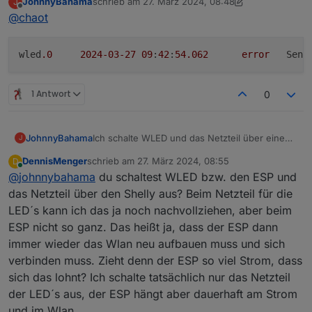
JohnnyBahama
schrieb am
27. März 2024, 08:48
J
zuletzt editiert von JohnnyBahama
Offline
@
chaot
wled
.0
2024
-03
-27
09
:
42
:
54.062
error
	Sen
1 Antwort
0
JohnnyBahama
Ich schalte WLED und das Netzteil über einen
J
shelly aus, um den Standby zu reduzieren.
DennisMenger
schrieb am
27. März 2024, 08:55
D
Leider haut mir der Adapter den Log voll mit
zuletzt editiert von
Online
@
johnnybahama
du schaltest WLED bzw. den ESP und
error dass das Modul nicht erreichbar ist. Kann
man das irgendwie verhindern?
das Netzteil über den Shelly aus? Beim Netzteil für die
LED´s kann ich das ja noch nachvollziehen, aber beim
ESP nicht so ganz. Das heißt ja, dass der ESP dann
immer wieder das Wlan neu aufbauen muss und sich
verbinden muss. Zieht denn der ESP so viel Strom, dass
sich das lohnt? Ich schalte tatsächlich nur das Netzteil
der LED´s aus, der ESP hängt aber dauerhaft am Strom
und im Wlan.