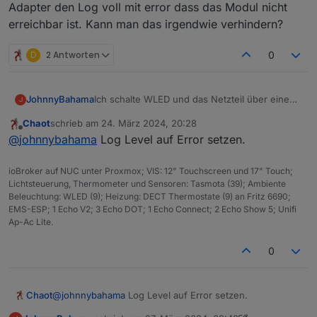
// Hilfsvariable wird durch VIS fancyswitch üb
Adapter den Log voll mit error dass das Modul nicht
on({id: "javascript.0.wled.toggle", change: "a
erreichbar ist. Kann man das irgendwie verhindern?
    var on = getState("javascript.0.wled.toggl
    setState("wled.0." + WLED_ID + ".on", on);
});

D
2 Antworten
0
JohnnyBahama
Ich schalte WLED und das Netzteil über einen
J
shelly aus, um den Standby zu reduzieren.
Chaot
schrieb am
24. März 2024, 20:28
Leider haut mir der Adapter den Log voll mit
zuletzt editiert von
Offline
@
johnnybahama
Log Level auf Error setzen.
error dass das Modul nicht erreichbar ist. Kann
man das irgendwie verhindern?
ioBroker auf NUC unter Proxmox; VIS: 12" Touchscreen und 17" Touch;
Lichtsteuerung, Thermometer und Sensoren: Tasmota (39); Ambiente
Beleuchtung: WLED (9); Heizung: DECT Thermostate (9) an Fritz 6690;
EMS-ESP; 1 Echo V2; 3 Echo DOT; 1 Echo Connect; 2 Echo Show 5; Unifi
Ap-Ac Lite.
0
Chaot
@
johnnybahama
Log Level auf Error setzen.