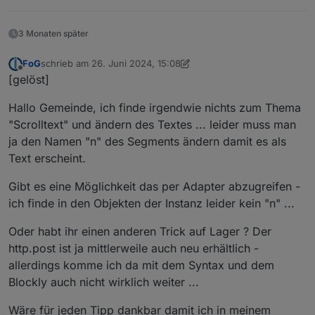
3 Monaten später
FoG
schrieb am
26. Juni 2024, 15:08
zuletzt editiert von FoG
Offline
[gelöst]
Hallo Gemeinde, ich finde irgendwie nichts zum Thema
"Scrolltext" und ändern des Textes ... leider muss man
ja den Namen "n" des Segments ändern damit es als
Text erscheint.
Gibt es eine Möglichkeit das per Adapter abzugreifen -
ich finde in den Objekten der Instanz leider kein "n" ...
Oder habt ihr einen anderen Trick auf Lager ? Der
http.post ist ja mittlerweile auch neu erhältlich -
allerdings komme ich da mit dem Syntax und dem
Blockly auch nicht wirklich weiter ...
Wäre für jeden Tipp dankbar damit ich in meinem