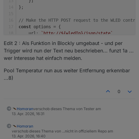
    }]
};
// Make the HTTP POST request to the WLED contro
const
 options = {
url
: 
`http://
${wledIp}
/json/state`
,
method
: 
'POST'
,
Edit 2 : Als Funktion in Blockly umgebaut - und per
json
: payload
Trigger wird nun der Text neu beschrieben... funzt 1a ...
};
wer Interesse hat einfach melden.
request
(options, 
(
error, response, body
) =>
 {
Pool Temperatur nun aus weiter Entfernung erkennbar
if
 (error) {
...8)
console
.
error
(
'Failed to send request:'
,
    } 
else
 {
0
console
.
log
(
'Segment renamed successfull
    }
});
Homoran
verschob dieses Thema von Tester am
13. Apr. 2026, 16:31
Homoran
verschob dieses Thema von ...nicht in offiziellem Repo am
13. Apr. 2026, 16:40