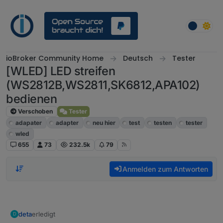
Weiter zum Inhalt
ioBroker Community Home
Deutsch
Tester
[WLED] LED streifen
(WS2812B,WS2811,SK6812,APA102)
bedienen
Verschoben
Tester
adapater
adapter
neu hier
test
testen
tester
wled
655
73
232.5k
79
Anmelden zum Antworten
deta
erledigt
D