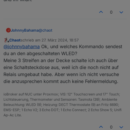
0
@
chaot
JohnnyBahama
J
Chaot
schrieb am
27. März 2024, 18:57
zuletzt editiert von
Offline
@
johnnybahama
Ok, und welches Kommando sendest
du an den abgeschalteten WLED?
Meine 3 Streifen an der Decke schalte ich auch über
eine Schaltsteckdose aus, weil ich die noch nicht auf
Relais umgebaut habe. Aber wenn ich nicht versuche
die anzusprechen kommt auch keine Fehlermeldung.
ioBroker auf NUC unter Proxmox; VIS: 12" Touchscreen und 17" Touch;
Lichtsteuerung, Thermometer und Sensoren: Tasmota (39); Ambiente
Beleuchtung: WLED (9); Heizung: DECT Thermostate (9) an Fritz 6690;
EMS-ESP; 1 Echo V2; 3 Echo DOT; 1 Echo Connect; 2 Echo Show 5; Unifi
Ap-Ac Lite.
0