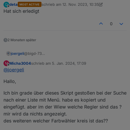
deta
schrieb am
12. Nov. 2023, 10:35
D
MOST ACTIVE
zuletzt editiert von deta
11. Dez. 2023, 12:09
Offline
Hat sich erledigt
0
2 Monaten später
@bigd-73
joergeli
Hallo Mario,
Micha3004
schrieb am
5. Jan. 2024, 17:09
M
ich habe Dein Script ein wenig "aufgebohrt" und noch
Das Script legt automatisch die benötigten Datenpunkt
zuletzt editiert von
Offline
@
joergeli
ein paar Funktionen eingebaut (Farbe, WLED-Effekt,
für die Hilfsvariablen an.
Geschwindigkeit, Effekt-Intensität, Helligkeit, An/Aus).
Achtung:
Im Script muß die Variable WLED-ID auf die
//############################################
Hallo,
Dazu habe ich auch einen Beispiel-View gebastelt:
eigene
WLED-ID angepasst werden!
// WLED-Steuerung / Hex to RGB

Vielleicht kann es ja jemand gebrauchen?
//############################################
Ich bin grade über dieses Skript gestoßen bei der Suche
Gruß
var WLED_ID = 'a020a61bbd2c'; // Hinweis: die 
nach einer Liste mit Menü. habe es kopiert und
Jörg
//____________________________

eingefügt. aber im der Wiew welche Regler sind das ?
mir wird da nichts angezeigt.
createState('javascript.0.wled.effekt', { name
createState('javascript.0.wled.farbe',  { nam
des weiteren welcher Farbwähler kreis ist das??
createState('javascript.0.wled.speed',  { nam