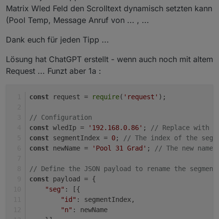
Matrix Wled Feld den Scrolltext dynamisch setzten kann
(Pool Temp, Message Anruf von ... , ...
Dank euch für jeden Tipp ...
Lösung hat ChatGPT erstellt - wenn auch noch mit altem
Request ... Funzt aber 1a :
const
 request = 
require
(
'request'
);
// Configuration
const
 wledIp = 
'192.168.0.86'
; 
// Replace with t
const
 segmentIndex = 
0
; 
// The index of the segm
const
 newName = 
'Pool 31 Grad'
; 
// The new name 
// Define the JSON payload to rename the segment
const
 payload = {
"seg"
: [{
"id"
: segmentIndex,
"n"
: newName