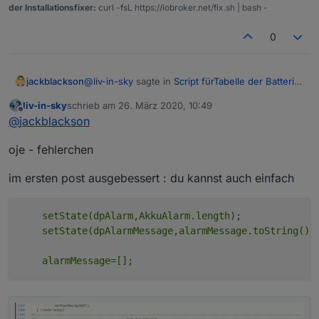
der Installationsfixer:
curl -fsL https://iobroker.net/fix.sh | bash -
0
@
liv-in-sky
sagte in
Script fürTabelle der Batterie
jackblackson
Zustände
:
liv-in-sky
schrieb am
26. März 2020, 10:49
zuletzt editiert von
Offline
@
jackblackson
der einfachheit halber würde
@
jackblackson
ich die gruppen ins filterarray legen
Passt, dann mach ich es so - schaut jetzt sehr
oje - fehlerchen
gut aus!
so oft kommt da ja nichts dazu
Nur das hier ist interessant:
im ersten post ausgebessert : du kannst auch einfach
Es ist jetzt alles Grün, AkkuALarm ist 0, aber bei
    setState(dpAlarm,AkkuAlarm.length);

AkkuMessage steht noch was.
    setState(dpAlarmMessage,alarmMessage.toString());