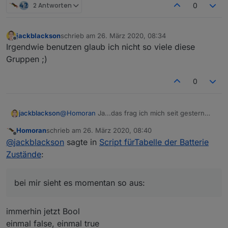
2 Antworten
0
jackblackson
schrieb am
26. März 2020, 08:34
zuletzt editiert von
Offline
Irgendwie benutzen glaub ich nicht so viele diese
Gruppen ;)
0
jackblackson
@
Homoran
Ja...das frag ich mich seit gestern
auch. Hab den ioBroker neu gestartet, die
Homoran
schrieb am
26. März 2020, 08:40
Homematic neu gestartet, die Heizgruppe
zuletzt editiert von
Offline
@
jackblackson
sagte in
Script fürTabelle der Batterie
gelöscht...aber bei mir sieht es momentan so
aus:
Zustände
:
bei mir sieht es momentan so aus:
immerhin jetzt Bool
einmal false, einmal true