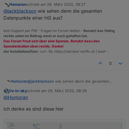
Homoran
schrieb am
26. März 2020, 08:27
zuletzt editiert von
Offline
@
jackblackson
wie sehen denn die gesamten
Datenpunkte einer HG aus?
kein Support per PN! - Fragen im Forum stellen -
Benutzt das Voting
rechts unten im Beitrag wenn er euch geholfen hat.
Es ist alles gut, nur die Heizgruppen (die letzten
Das Forum freut sich über eine Spende. Benutzt dazu den
4 mit HG) sollten aus meiner Sicht nicht drinnen
Spendenbutton oben rechts. Danke!
sein, da alle Komponenten schon oben dabei
der Installationsfixer:
curl -fsL https://iobroker.net/fix.sh | bash -
sind (ja, die HG Bad ist rot, obwohl keine
Komponente rot ist - da bin ich noch am
0
Forschen wieso, da ist irgendwo noch ein anders
Problem, aber nicht an deinem Script)
Homoran
@
jackblackson
wie sehen denn die gesamten
Datenpunkte einer HG aus?
liv-in-sky
schrieb am
26. März 2020, 08:29
zuletzt editiert von
Offline
@
Homoran
ich denke es sind diese hier