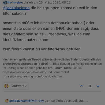
liv-in-sky
schrieb am
26. März 2020, 08:26
zuletzt editiert von
Offline
@
jackblackson
die heizgruppen kannst du evtl in den
filter setzen ?
ansonsten müßte ich einen datenpunkt haben ( oder
einen state oder einen namen (HG)) der mir sagt, dass
Es ist alles gut, nur die Heizgruppen (die letzten
dies gefiltert sein sollte - irgendwas, was ich zum
4 mit HG) sollten aus meiner Sicht nicht drinnen
sein, da alle Komponenten schon oben dabei
identifizieren nutzen kann
sind (ja, die HG Bad ist rot, obwohl keine
Komponente rot ist - da bin ich noch am
zum filtern kannst du var filterArray befüllen
Forschen wieso, da ist irgendwo noch ein anders
Problem, aber nicht an deinem Script)
nach einem gelösten Thread wäre es sinnvoll dies in der Überschrift des
ersten Posts einzutragen [gelöst]-...
Bitte benutzt das Voting rechts unten
im Beitrag wenn er euch geholfen hat.
Forum-Tools:
PicPick
https://picpick.app/en/download/ und ScreenToGif
https://www.screentogif.com/downloads.html
1 Antwort
0
jackblackson
@
liv-in-sky
Ja - so sieht es aktuell aus: