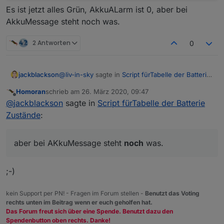
Es ist jetzt alles Grün, AkkuALarm ist 0, aber bei
AkkuMessage steht noch was.
2 Antworten
0
@
liv-in-sky
sagte in
Script fürTabelle der Batterie
jackblackson
Zustände
:
Homoran
schrieb am
26. März 2020, 09:47
zuletzt editiert von
Offline
@
jackblackson
der einfachheit halber würde
@
jackblackson
sagte in
Script fürTabelle der Batterie
ich die gruppen ins filterarray legen
Zustände
:
Passt, dann mach ich es so - schaut jetzt sehr
gut aus!
so oft kommt da ja nichts dazu
Nur das hier ist interessant:
aber bei AKkuMessage steht
noch
was.
Es ist jetzt alles Grün, AkkuALarm ist 0, aber bei
;-)
AkkuMessage steht noch was.
kein Support per PN! - Fragen im Forum stellen -
Benutzt das Voting
rechts unten im Beitrag wenn er euch geholfen hat.
Das Forum freut sich über eine Spende. Benutzt dazu den
Spendenbutton oben rechts. Danke!