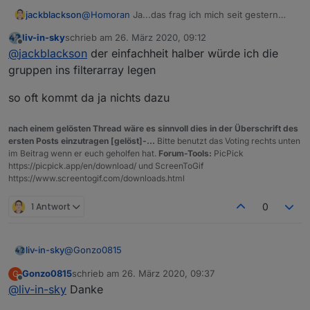
jackblackson
@
Homoran
Ja...das frag ich mich seit gestern
auch. Hab den ioBroker neu gestartet, die
liv-in-sky
schrieb am
26. März 2020, 09:12
Homematic neu gestartet, die Heizgruppe
zuletzt editiert von
Offline
@
jackblackson
der einfachheit halber würde ich die
gelöscht...aber bei mir sieht es momentan so
aus:
gruppen ins filterarray legen
so oft kommt da ja nichts dazu
nach einem gelösten Thread wäre es sinnvoll dies in der Überschrift des
ersten Posts einzutragen [gelöst]-...
Bitte benutzt das Voting rechts unten
im Beitrag wenn er euch geholfen hat.
Forum-Tools:
PicPick
https://picpick.app/en/download/ und ScreenToGif
https://www.screentogif.com/downloads.html
1 Antwort
0
@
Gonzo0815
liv-in-sky
Gonzo0815
schrieb am
26. März 2020, 09:37
G
hallo gonzo
zuletzt editiert von
Offline
@
liv-in-sky
Danke
du gehst in den object tab im admin und legst für