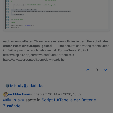
nach einem gelösten Thread wäre es sinnvoll dies in der Überschrift des
ersten Posts einzutragen [gelöst]-...
Bitte benutzt das Voting rechts unten
im Beitrag wenn er euch geholfen hat.
Forum-Tools:
PicPick
https://picpick.app/en/download/ und ScreenToGif
https://www.screentogif.com/downloads.html
0
@
jackblackson
liv-in-sky
jackblackson
schrieb am
26. März 2020, 18:59
oje - fehlerchen
zuletzt editiert von
Offline
@
liv-in-sky
sagte in
Script fürTabelle der Batterie
im ersten post ausgebessert : du kannst auch
Zustände
:
einfach