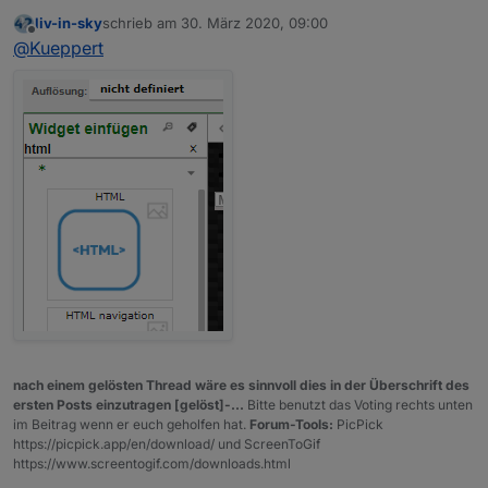
ich habe mir die letzten 200 Posts angeschaut
liv-in-sky
schrieb am
30. März 2020, 09:00
(natürlich auch den 1.). Skript läuft bei mir auf
Kann mir wer die genaue Bezeichnung für ein
zuletzt editiert von
Offline
@
Kueppert
Anhieb.
Widget nennen (kein Material-Design), womit ich die
Nun stelle ich mich allerdings vermutlich etwas zu
Anzeige in VIS hin bekomme??
PS: HABS, basic string unescaped :)
blöde an bei der EInbindung in VIS via Widget. Habe
Danke euch und viele Grüße, Thorsten
jetzt diverse verschiedene ausprobiert...Widget
bleibt immer leer O.o
Datenpunkt lautet bei mir
0_userdata.0.Akkuskript.VISTabelle und icht schön
befüllt:
nach einem gelösten Thread wäre es sinnvoll dies in der Überschrift des
ersten Posts einzutragen [gelöst]-...
Bitte benutzt das Voting rechts unten
im Beitrag wenn er euch geholfen hat.
Forum-Tools:
PicPick
https://picpick.app/en/download/ und ScreenToGif
https://www.screentogif.com/downloads.html