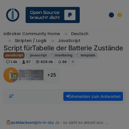
Weiter zum Inhalt
ioBroker Community Home
Deutsch
Skripten / Logik
JavaScript
Script fürTabelle der Batterie Zustände
JavaScript
javascript
monitoring
template
1.4k
67
629.0k
86
+25
Anmelden zum Antworten
jackblackson
@
liv-in-sky
Ja - so sieht es aktuell aus: