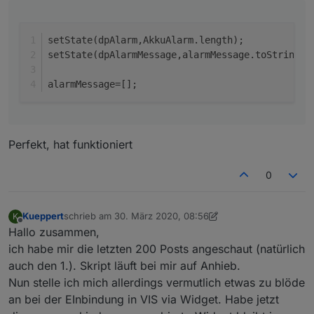
    setState(dpAlarm,AkkuAlarm.length);

    setState(dpAlarmMessage,alarmMessage.toS
setState(dpAlarm,AkkuAlarm.length);
setState(dpAlarmMessage,alarmMessage.toString()
alarmMessage=[];
Perfekt, hat funktioniert
0
Kueppert
schrieb am
30. März 2020, 08:56
K
zuletzt editiert von Kueppert
Offline
Hallo zusammen,
ich habe mir die letzten 200 Posts angeschaut (natürlich
auch den 1.). Skript läuft bei mir auf Anhieb.
Nun stelle ich mich allerdings vermutlich etwas zu blöde
an bei der EInbindung in VIS via Widget. Habe jetzt