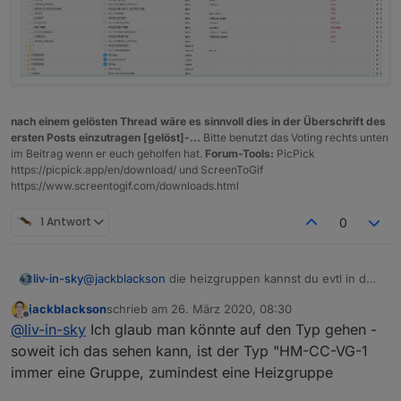
nach einem gelösten Thread wäre es sinnvoll dies in der Überschrift des
ersten Posts einzutragen [gelöst]-...
Bitte benutzt das Voting rechts unten
im Beitrag wenn er euch geholfen hat.
Forum-Tools:
PicPick
https://picpick.app/en/download/ und ScreenToGif
https://www.screentogif.com/downloads.html
1 Antwort
0
@
jackblackson
die heizgruppen kannst du evtl in den
liv-in-sky
filter setzen ?
jackblackson
schrieb am
26. März 2020, 08:30
ansonsten müßte ich einen datenpunkt haben ( oder
zuletzt editiert von
Offline
@
liv-in-sky
Ich glaub man könnte auf den Typ gehen -
einen state oder einen namen (HG)) der mir sagt,
dass dies gefiltert sein sollte - irgendwas, was ich
zum filtern kannst du var filterArray befüllen
soweit ich das sehen kann, ist der Typ "HM-CC-VG-1
zum identifizieren nutzen kann
immer eine Gruppe, zumindest eine Heizgruppe