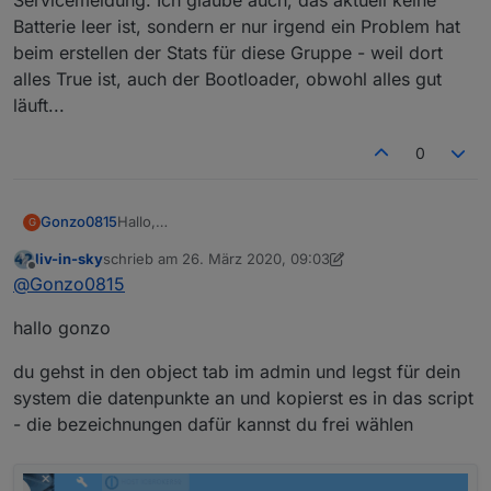
Batterie leer ist, sondern er nur irgend ein Problem hat
beim erstellen der Stats für diese Gruppe - weil dort
alles True ist, auch der Bootloader, obwohl alles gut
läuft...
0
Hallo,
Gonzo0815
G
das Script für die Batterie Zustände finde ich
liv-in-sky
schrieb am
26. März 2020, 09:03
Klasse und würde es gerne bei mir integrieren.
list itemein datenpunkt für die vis-anzeige
zuletzt editiert von liv-in-sky
Offline
@
Gonzo0815
Aber ich steh total auf dem Schlauch wo ich
Danke für die Hilfe
unter dpVIS - ganz oben - im script -
folgendes anlegen soll:
anschliessend kann man die tabelle so
hallo gonzo
einstellen, dass sie in eure vis paßt (übr ein
stabdard-html-widget mit binding auf diesen
selbst-angelegten-datenpunkt)- ein html datei
du gehst in den object tab im admin und legst für dein
kann auf wunsch geschrieben werden - damit
system die datenpunkte an und kopierst es in das script
kann auch in iQontrol ein popup "gefüttert"
- die bezeichnungen dafür kannst du frei wählen
werden und als anzeige dienen. auch die
werte für warnung oder alarm sind
einzutragen