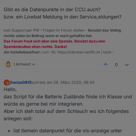
Gibt es die Datenpunkte in der CCU auch?
bzw. ein Lowbat Meldung in den Service,eldungen?
kein Support per PN! - Fragen im Forum stellen -
Benutzt das Voting
rechts unten im Beitrag wenn er euch geholfen hat.
Das Forum freut sich über eine Spende. Benutzt dazu den
Spendenbutton oben rechts. Danke!
der Installationsfixer:
curl -fsL https://iobroker.net/fix.sh | bash -
1 Antwort
0
Gonzo0815
schrieb am
26. März 2020, 08:43
G
zuletzt editiert von
Offline
Hallo,
das Script für die Batterie Zustände finde ich Klasse und
würde es gerne bei mir integrieren.
Aber ich steh total auf dem Schlauch wo ich folgendes
anlegen soll:
list itemein datenpunkt für die vis-anzeige unter