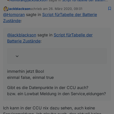
Homoran
Zustände
:
jackblackson
schrieb am
26. März 2020, 09:01
zuletzt editiert von
Offline
bei mir sieht es momentan so aus:
@
Homoran
sagte in
Script fürTabelle der Batterie
Zustände
:
immerhin jetzt Bool
einmal false, einmal true
@
jackblackson
sagte in
Script fürTabelle der
Gibt es die Datenpunkte in der CCU auch?
Batterie Zustände
:
bzw. ein Lowbat Meldung in den Service,eldungen?
immerhin jetzt Bool
einmal false, einmal true
Gibt es die Datenpunkte in der CCU auch?
bzw. ein Lowbat Meldung in den Service,eldungen?
Ich kann in der CCU nix dazu sehen, auch keine
Servicemeldung. Ich glaube auch, das aktuell keine