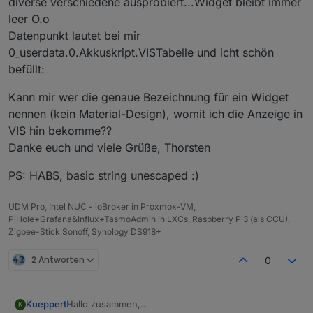
diverse verschiedene ausprobiert...Widget bleibt immer
leer O.o
Datenpunkt lautet bei mir
0_userdata.0.Akkuskript.VISTabelle und icht schön
befüllt:
Kann mir wer die genaue Bezeichnung für ein Widget
nennen (kein Material-Design), womit ich die Anzeige in
VIS hin bekomme??
Danke euch und viele Grüße, Thorsten
PS: HABS, basic string unescaped :)
UDM Pro, Intel NUC - ioBroker in Proxmox-VM,
PiHole+Grafana&Influx+TasmoAdmin in LXCs, Raspberry Pi3 (als CCU),
Zigbee-Stick Sonoff, Synology DS918+
2 Antworten
0
Hallo zusammen,
Kueppert
K