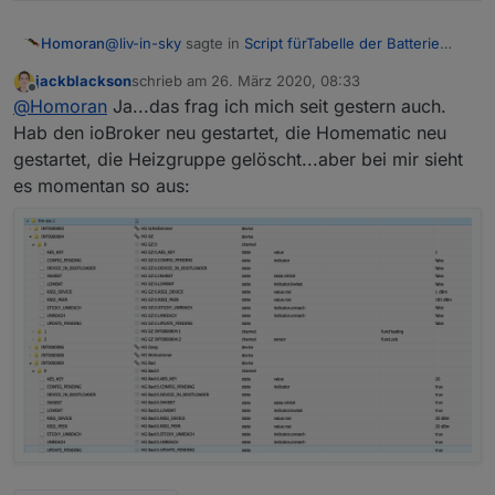
@
liv-in-sky
sagte in
Script fürTabelle der Batterie
Homoran
Zustände
:
jackblackson
schrieb am
26. März 2020, 08:33
zuletzt editiert von
Offline
ich denke es sind diese hier
@
Homoran
Ja...das frag ich mich seit gestern auch.
Hab den ioBroker neu gestartet, die Homematic neu
gestartet, die Heizgruppe gelöscht...aber bei mir sieht
und wieso steht da 20.0 bei LOWBAT drin???
es momentan so aus: