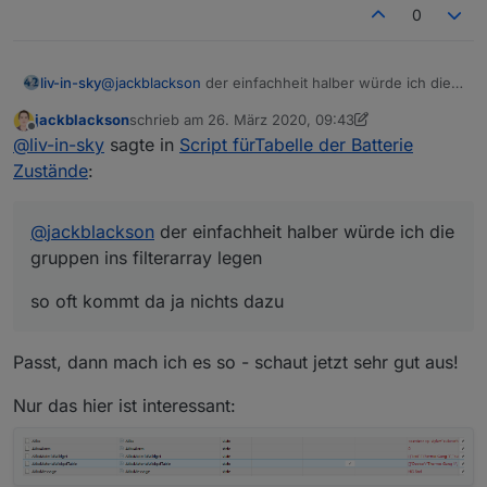
dein system die datenpunkte an und kopierst es in
0
das script - die bezeichnungen dafür kannst du frei
wählen
@
jackblackson
der einfachheit halber würde ich die
liv-in-sky
gruppen ins filterarray legen
jackblackson
schrieb am
26. März 2020, 09:43
so oft kommt da ja nichts dazu
zuletzt editiert von jackblackson
Offline
@
liv-in-sky
sagte in
Script fürTabelle der Batterie
Zustände
:
@
jackblackson
der einfachheit halber würde ich die
gruppen ins filterarray legen
achte bei den datenpunkten auf den typ zeichenkette
so oft kommt da ja nichts dazu
oder zahl ... beim anlegen
in der vis - das ergebnis wird in der vis nicht
angezeigt aber in der runtime schon!
Passt, dann mach ich es so - schaut jetzt sehr gut aus!
Nur das hier ist interessant: