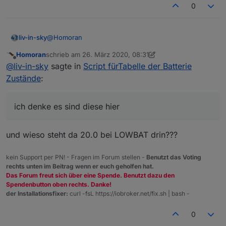
0
@
Homoran
liv-in-sky
Homoran
schrieb am
26. März 2020, 08:31
ich denke es sind diese hier
zuletzt editiert von Homoran
Offline
@
liv-in-sky
sagte in
Script fürTabelle der Batterie
Zustände
:
ich denke es sind diese hier
und wieso steht da 20.0 bei LOWBAT drin???
kein Support per PN! - Fragen im Forum stellen -
Benutzt das Voting
rechts unten im Beitrag wenn er euch geholfen hat.
Das Forum freut sich über eine Spende. Benutzt dazu den
Spendenbutton oben rechts. Danke!
der Installationsfixer:
curl -fsL https://iobroker.net/fix.sh | bash -
0