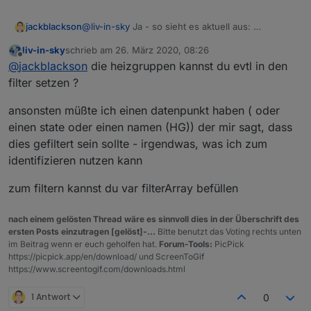
jackblackson
@
liv-in-sky
Ja - so sieht es aktuell aus:
liv-in-sky
schrieb am
26. März 2020, 08:26
zuletzt editiert von
Offline
@
jackblackson
die heizgruppen kannst du evtl in den
filter setzen ?
ansonsten müßte ich einen datenpunkt haben ( oder
einen state oder einen namen (HG)) der mir sagt, dass
Es ist alles gut, nur die Heizgruppen (die letzten
dies gefiltert sein sollte - irgendwas, was ich zum
4 mit HG) sollten aus meiner Sicht nicht drinnen
sein, da alle Komponenten schon oben dabei
identifizieren nutzen kann
sind (ja, die HG Bad ist rot, obwohl keine
Komponente rot ist - da bin ich noch am
zum filtern kannst du var filterArray befüllen
Forschen wieso, da ist irgendwo noch ein anders
Problem, aber nicht an deinem Script)
nach einem gelösten Thread wäre es sinnvoll dies in der Überschrift des
ersten Posts einzutragen [gelöst]-...
Bitte benutzt das Voting rechts unten
im Beitrag wenn er euch geholfen hat.
Forum-Tools:
PicPick
https://picpick.app/en/download/ und ScreenToGif
https://www.screentogif.com/downloads.html
1 Antwort
0