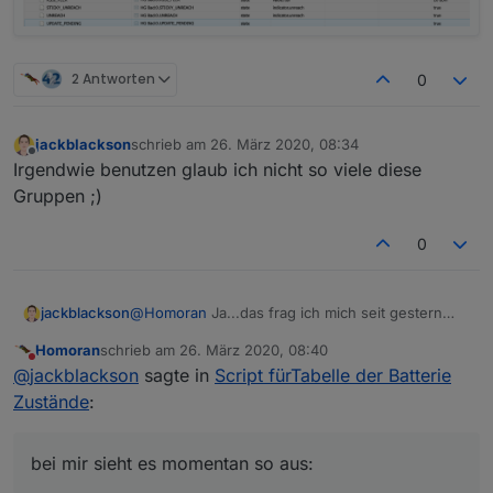
2 Antworten
0
jackblackson
schrieb am
26. März 2020, 08:34
zuletzt editiert von
Offline
Irgendwie benutzen glaub ich nicht so viele diese
Gruppen ;)
0
jackblackson
@
Homoran
Ja...das frag ich mich seit gestern
auch. Hab den ioBroker neu gestartet, die
Homoran
schrieb am
26. März 2020, 08:40
Homematic neu gestartet, die Heizgruppe
zuletzt editiert von
Nicht stören
@
jackblackson
sagte in
Script fürTabelle der Batterie
gelöscht...aber bei mir sieht es momentan so
aus:
Zustände
:
bei mir sieht es momentan so aus: