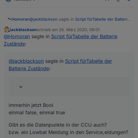
@
jackblackson
sagte in
Script fürTabelle der Batterie
Homoran
Zustände
:
jackblackson
schrieb am
26. März 2020, 09:01
zuletzt editiert von
Offline
bei mir sieht es momentan so aus:
@
Homoran
sagte in
Script fürTabelle der Batterie
Zustände
:
immerhin jetzt Bool
einmal false, einmal true
@
jackblackson
sagte in
Script fürTabelle der
Gibt es die Datenpunkte in der CCU auch?
Batterie Zustände
:
bzw. ein Lowbat Meldung in den Service,eldungen?
immerhin jetzt Bool
einmal false, einmal true
Gibt es die Datenpunkte in der CCU auch?
bzw. ein Lowbat Meldung in den Service,eldungen?