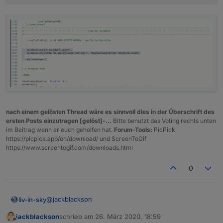
nach einem gelösten Thread wäre es sinnvoll dies in der Überschrift des
ersten Posts einzutragen [gelöst]-...
Bitte benutzt das Voting rechts unten
im Beitrag wenn er euch geholfen hat.
Forum-Tools:
PicPick
https://picpick.app/en/download/ und ScreenToGif
https://www.screentogif.com/downloads.html
0
@
jackblackson
liv-in-sky
jackblackson
schrieb am
26. März 2020, 18:59
oje - fehlerchen
zuletzt editiert von