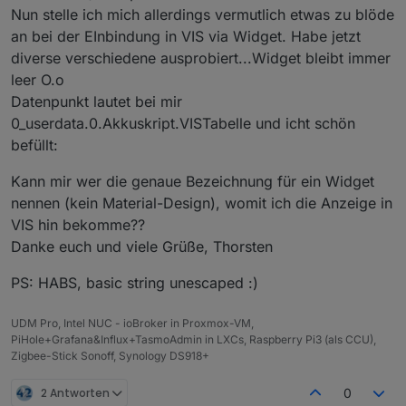
Nun stelle ich mich allerdings vermutlich etwas zu blöde
an bei der EInbindung in VIS via Widget. Habe jetzt
diverse verschiedene ausprobiert...Widget bleibt immer
leer O.o
Datenpunkt lautet bei mir
0_userdata.0.Akkuskript.VISTabelle und icht schön
befüllt:
Kann mir wer die genaue Bezeichnung für ein Widget
nennen (kein Material-Design), womit ich die Anzeige in
VIS hin bekomme??
Danke euch und viele Grüße, Thorsten
PS: HABS, basic string unescaped :)
UDM Pro, Intel NUC - ioBroker in Proxmox-VM,
PiHole+Grafana&Influx+TasmoAdmin in LXCs, Raspberry Pi3 (als CCU),
Zigbee-Stick Sonoff, Synology DS918+
2 Antworten
0