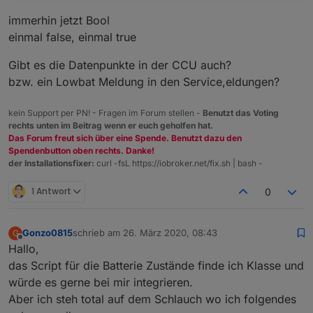
immerhin jetzt Bool
einmal false, einmal true
Gibt es die Datenpunkte in der CCU auch?
bzw. ein Lowbat Meldung in den Service,eldungen?
kein Support per PN! - Fragen im Forum stellen -
Benutzt das Voting
rechts unten im Beitrag wenn er euch geholfen hat.
Das Forum freut sich über eine Spende. Benutzt dazu den
Spendenbutton oben rechts. Danke!
der Installationsfixer:
curl -fsL https://iobroker.net/fix.sh | bash -
1 Antwort
0
Gonzo0815
schrieb am
26. März 2020, 08:43
G
zuletzt editiert von
Offline
Hallo,
das Script für die Batterie Zustände finde ich Klasse und
würde es gerne bei mir integrieren.
Aber ich steh total auf dem Schlauch wo ich folgendes