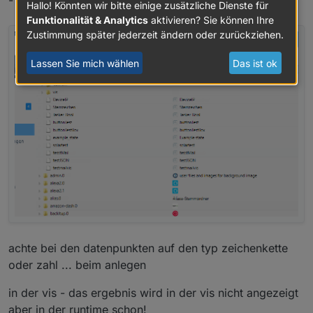
- die bezeichnungen dafür kannst du frei wählen
werden und als anzeige dienen. auch die
Hallo! Könnten wir bitte einige zusätzliche Dienste für
werte für warnung oder alarm sind
Funktionalität & Analytics
aktivieren? Sie können Ihre
einzutragen
Zustimmung später jederzeit ändern oder zurückziehen.
list itemein datenpunkt für die anzahl der
Lassen Sie mich wählen
Das ist ok
devices mit alarm (im script beschrieben)
list itemein datenpunkt für eine liste mit den
devices mit einem alarm (im script
beschrieben)
achte bei den datenpunkten auf den typ zeichenkette
oder zahl ... beim anlegen
in der vis - das ergebnis wird in der vis nicht angezeigt
aber in der runtime schon!