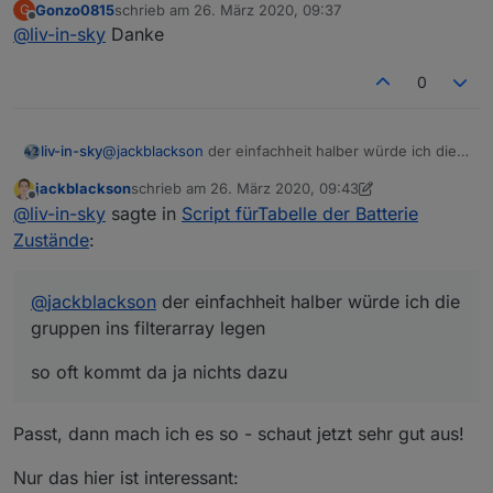
Gonzo0815
schrieb am
26. März 2020, 09:37
G
hallo gonzo
zuletzt editiert von
Offline
@
liv-in-sky
Danke
du gehst in den object tab im admin und legst für
dein system die datenpunkte an und kopierst es in
0
das script - die bezeichnungen dafür kannst du frei
wählen
@
jackblackson
der einfachheit halber würde ich die
liv-in-sky
gruppen ins filterarray legen
jackblackson
schrieb am
26. März 2020, 09:43
so oft kommt da ja nichts dazu
zuletzt editiert von jackblackson
Offline
@
liv-in-sky
sagte in
Script fürTabelle der Batterie
Zustände
:
@
jackblackson
der einfachheit halber würde ich die
gruppen ins filterarray legen
achte bei den datenpunkten auf den typ zeichenkette
so oft kommt da ja nichts dazu
oder zahl ... beim anlegen
in der vis - das ergebnis wird in der vis nicht
angezeigt aber in der runtime schon!
Passt, dann mach ich es so - schaut jetzt sehr gut aus!
Nur das hier ist interessant: