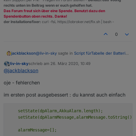
rechts unten im Beitrag wenn er euch geholfen hat.
Das Forum freut sich über eine Spende. Benutzt dazu den
Spendenbutton oben rechts. Danke!
der Installationsfixer:
curl -fsL https://iobroker.net/fix.sh | bash -
0
@
liv-in-sky
sagte in
Script fürTabelle der Batterie
jackblackson
Zustände
:
liv-in-sky
schrieb am
26. März 2020, 10:49
zuletzt editiert von
Offline
@
jackblackson
der einfachheit halber würde
@
jackblackson
ich die gruppen ins filterarray legen
Passt, dann mach ich es so - schaut jetzt sehr
oje - fehlerchen
gut aus!
so oft kommt da ja nichts dazu
Nur das hier ist interessant:
im ersten post ausgebessert : du kannst auch einfach
Es ist jetzt alles Grün, AkkuALarm ist 0, aber bei
    setState(dpAlarm,AkkuAlarm.length);

AkkuMessage steht noch was.
    setState(dpAlarmMessage,alarmMessage.toString());