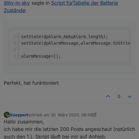
Offline
@
liv-in-sky
sagte in
Script fürTabelle der Batterie
im ersten post ausgebessert : du kannst auch
Zustände
:
einfach
    setState(dpAlarm,AkkuAlarm.length);

    setState(dpAlarmMessage,alarmMessage.toS
setState(dpAlarm,AkkuAlarm.length);
setState(dpAlarmMessage,alarmMessage.toString()
alarmMessage=[];
Perfekt, hat funktioniert
0
Kueppert
schrieb am
30. März 2020, 08:56
K
zuletzt editiert von Kueppert
Offline
Hallo zusammen,
ich habe mir die letzten 200 Posts angeschaut (natürlich
auch den 1.). Skript läuft bei mir auf Anhieb.