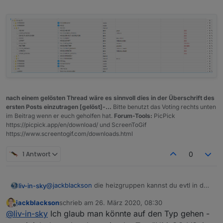
nach einem gelösten Thread wäre es sinnvoll dies in der Überschrift des
ersten Posts einzutragen [gelöst]-...
Bitte benutzt das Voting rechts unten
im Beitrag wenn er euch geholfen hat.
Forum-Tools:
PicPick
https://picpick.app/en/download/ und ScreenToGif
https://www.screentogif.com/downloads.html
1 Antwort
0
@
jackblackson
die heizgruppen kannst du evtl in den
liv-in-sky
filter setzen ?
jackblackson
schrieb am
26. März 2020, 08:30
ansonsten müßte ich einen datenpunkt haben ( oder
zuletzt editiert von
Offline
@
liv-in-sky
Ich glaub man könnte auf den Typ gehen -
einen state oder einen namen (HG)) der mir sagt,