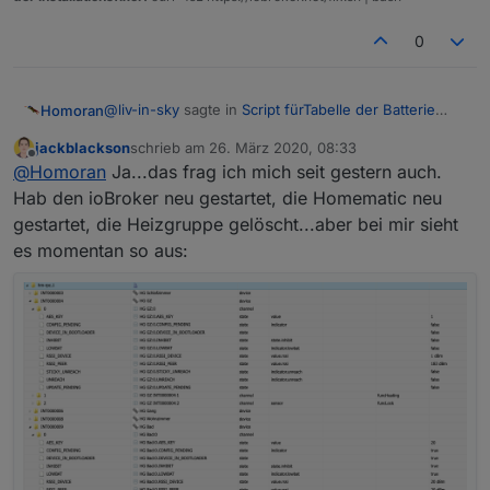
0
@
liv-in-sky
sagte in
Script fürTabelle der Batterie
Homoran
Zustände
:
jackblackson
schrieb am
26. März 2020, 08:33
zuletzt editiert von
Offline
ich denke es sind diese hier
@
Homoran
Ja...das frag ich mich seit gestern auch.
Hab den ioBroker neu gestartet, die Homematic neu
gestartet, die Heizgruppe gelöscht...aber bei mir sieht
und wieso steht da 20.0 bei LOWBAT drin???
es momentan so aus: