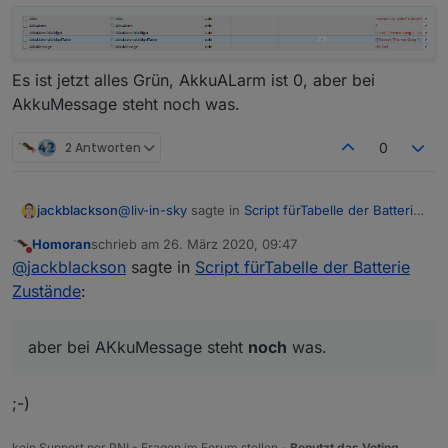
Es ist jetzt alles Grün, AkkuALarm ist 0, aber bei
AkkuMessage steht noch was.
2 Antworten
0
@
liv-in-sky
sagte in
Script fürTabelle der Batterie
jackblackson
Zustände
:
Homoran
schrieb am
26. März 2020, 09:47
zuletzt editiert von
Nicht stören
@
jackblackson
der einfachheit halber würde
@
jackblackson
sagte in
Script fürTabelle der Batterie
ich die gruppen ins filterarray legen
Zustände
:
Passt, dann mach ich es so - schaut jetzt sehr
gut aus!
so oft kommt da ja nichts dazu
Nur das hier ist interessant:
aber bei AKkuMessage steht
noch
was.
Es ist jetzt alles Grün, AkkuALarm ist 0, aber bei
;-)
AkkuMessage steht noch was.
kein Support per PN! - Fragen im Forum stellen -
Benutzt das Voting