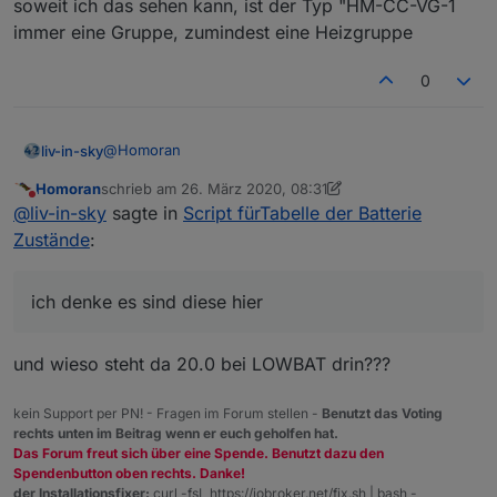
dass dies gefiltert sein sollte - irgendwas, was ich
zum filtern kannst du var filterArray befüllen
soweit ich das sehen kann, ist der Typ "HM-CC-VG-1
zum identifizieren nutzen kann
immer eine Gruppe, zumindest eine Heizgruppe
0
@
Homoran
liv-in-sky
Homoran
schrieb am
26. März 2020, 08:31
ich denke es sind diese hier
zuletzt editiert von Homoran
Nicht stören
@
liv-in-sky
sagte in
Script fürTabelle der Batterie
Zustände
:
ich denke es sind diese hier
und wieso steht da 20.0 bei LOWBAT drin???
kein Support per PN! - Fragen im Forum stellen -
Benutzt das Voting
rechts unten im Beitrag wenn er euch geholfen hat.
Das Forum freut sich über eine Spende. Benutzt dazu den
Spendenbutton oben rechts. Danke!
der Installationsfixer:
curl -fsL https://iobroker.net/fix.sh | bash -