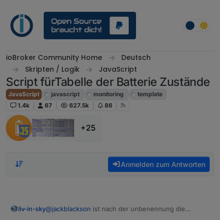
Weiter zum Inhalt
ioBroker Community Home
Deutsch
Skripten / Logik
JavaScript
Script fürTabelle der Batterie Zustände
JavaScript
javascript
monitoring
template
1.4k
67
627.5k
86
+25
Anmelden zum Antworten
liv-in-sky
@
jackblackson
ist nach der unbenennung die
anzeige richtig ? habe ich die datei mit der