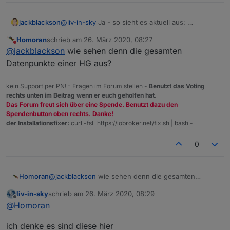
jackblackson
@
liv-in-sky
Ja - so sieht es aktuell aus:
Homoran
schrieb am
26. März 2020, 08:27
zuletzt editiert von
Nicht stören
@
jackblackson
wie sehen denn die gesamten
Datenpunkte einer HG aus?
kein Support per PN! - Fragen im Forum stellen -
Benutzt das Voting
rechts unten im Beitrag wenn er euch geholfen hat.
Es ist alles gut, nur die Heizgruppen (die letzten
Das Forum freut sich über eine Spende. Benutzt dazu den
4 mit HG) sollten aus meiner Sicht nicht drinnen
Spendenbutton oben rechts. Danke!
sein, da alle Komponenten schon oben dabei
der Installationsfixer:
curl -fsL https://iobroker.net/fix.sh | bash -
sind (ja, die HG Bad ist rot, obwohl keine
Komponente rot ist - da bin ich noch am
0
Forschen wieso, da ist irgendwo noch ein anders
Problem, aber nicht an deinem Script)
Homoran
@
jackblackson
wie sehen denn die gesamten
Datenpunkte einer HG aus?
liv-in-sky
schrieb am
26. März 2020, 08:29
zuletzt editiert von
Offline
@
Homoran
ich denke es sind diese hier