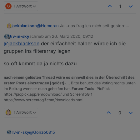
G
1 Antwort
1
jackblackson
@
Homoran
Ja...das frag ich mich seit gestern
auch. Hab den ioBroker neu gestartet, die
liv-in-sky
schrieb am
26. März 2020, 09:12
Homematic neu gestartet, die Heizgruppe
zuletzt editiert von
Offline
@
jackblackson
der einfachheit halber würde ich die
gelöscht...aber bei mir sieht es momentan so
aus:
gruppen ins filterarray legen
so oft kommt da ja nichts dazu
nach einem gelösten Thread wäre es sinnvoll dies in der Überschrift des
ersten Posts einzutragen [gelöst]-...
Bitte benutzt das Voting rechts unten
im Beitrag wenn er euch geholfen hat.
Forum-Tools:
PicPick
https://picpick.app/en/download/ und ScreenToGif
https://www.screentogif.com/downloads.html
1 Antwort
0
@
Gonzo0815
liv-in-sky