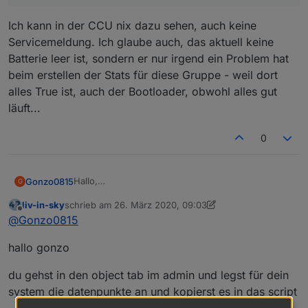
Ich kann in der CCU nix dazu sehen, auch keine
Servicemeldung. Ich glaube auch, das aktuell keine
Batterie leer ist, sondern er nur irgend ein Problem hat
beim erstellen der Stats für diese Gruppe - weil dort
alles True ist, auch der Bootloader, obwohl alles gut
läuft...
0
Hallo,
Gonzo0815
G
das Script für die Batterie Zustände finde ich
liv-in-sky
schrieb am
26. März 2020, 09:03
Klasse und würde es gerne bei mir integrieren.
list itemein datenpunkt für die vis-anzeige
zuletzt editiert von liv-in-sky
Offline
@
Gonzo0815
Aber ich steh total auf dem Schlauch wo ich
Danke für die Hilfe
unter dpVIS - ganz oben - im script -
folgendes anlegen soll:
anschliessend kann man die tabelle so
hallo gonzo
einstellen, dass sie in eure vis paßt (übr ein
stabdard-html-widget mit binding auf diesen
selbst-angelegten-datenpunkt)- ein html datei
du gehst in den object tab im admin und legst für dein
kann auf wunsch geschrieben werden - damit
system die datenpunkte an und kopierst es in das script
kann auch in iQontrol ein popup "gefüttert"