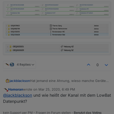
4 Replies
0
Hat jemand eine Ahnung, wieso manche Geräte
jackblackson
mit der Typbezeichnung, und manche mit dem
Homoran
wrote on
Mar 25, 2020, 6:49 PM
Namen angezeigt werden? Eigentlich sind alle
Und dann noch die Frage: ist es möglich,
last edited by
Do not disturb
@
jackblackson
und wie heißt der Kanal mit dem LowBat
gleich angelegt..
Gruppen auszublenden? Aus meiner Sicht macht
der Status bei Gruppen ja nicht so viel Sinn,
Datenpunkt?
wenn die Geräte auch einzeln dabei sind.
kein Support per PN! - Fragen im Forum stellen -
Benutzt das Voting