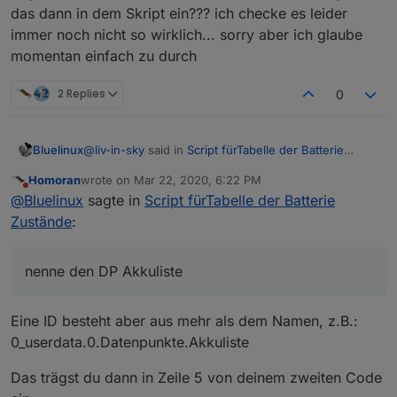
das dann in dem Skript ein??? ich checke es leider
immer noch nicht so wirklich... sorry aber ich glaube
momentan einfach zu durch
2 Replies
0
@
liv-in-sky
said in
Script fürTabelle der Batterie
Bluelinux
Zustände
:
Homoran
wrote on
Mar 22, 2020, 6:22 PM
last edited by
Do not disturb
@
Bluelinux
@
Bluelinux
sagte in
Script fürTabelle der Batterie
Zustände
:
angenommen ich nenne den DP Akkuliste wo trage
du kannst 3 verschiedene widgets nutzen - für
ich das dann in dem Skript ein??? ich checke es
die widgets , die du nutzen willst, gibt es eine
leider immer noch nicht so wirklich... sorry aber ich
variable
nenne den DP Akkuliste
glaube momentan einfach zu durch
let   braucheEinVISWidget=true;           
let   braucheMaterialDesignWidget=false;  
Eine ID besteht aber aus mehr als dem Namen, z.B.:
0_userdata.0.Datenpunkte.Akkuliste
für jedes dieser auf true gesetztes brauche...
Das trägst du dann in Zeile 5 von deinem zweiten Code
musst du selbst einen datenpunkt anlegen - in