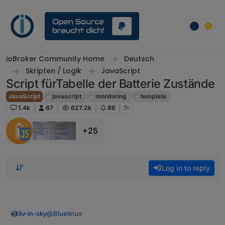
Skip to content
ioBroker Community Home
Deutsch
Skripten / Logik
JavaScript
Script fürTabelle der Batterie Zustände
JavaScript
javascript
monitoring
template
1.4k
67
627.2k
86
+25
Log in to reply
@
Bluelinux
liv-in-sky