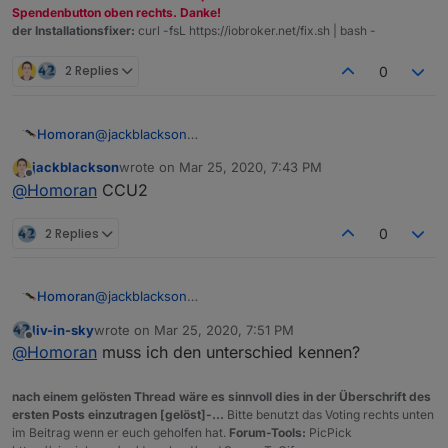
Spendenbutton oben rechts. Danke!
der Installationsfixer:
curl -fsL https://iobroker.net/fix.sh | bash -
2 Replies
0
Homoran
@
jackblackson
Hast du CCU oder Access-Point?
jackblackson
wrote on
Mar 25, 2020, 7:43 PM
last edited by
Offline
@
Homoran
CCU2
2 Replies
0
Homoran
@
jackblackson
Hast du CCU oder Access-Point?
liv-in-sky
wrote on
Mar 25, 2020, 7:51 PM
last edited by
Offline
@
Homoran
muss ich den unterschied kennen?
nach einem gelösten Thread wäre es sinnvoll dies in der Überschrift des
ersten Posts einzutragen [gelöst]-...
Bitte benutzt das Voting rechts unten
im Beitrag wenn er euch geholfen hat.
Forum-Tools:
PicPick