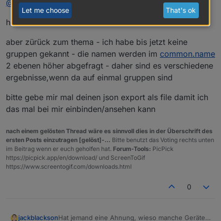
@
jackblackson
gleich angelegt..
Gruppen auszublenden? Aus meiner Sicht macht
Let me choose
That's ok
der Status bei Gruppen ja nicht so viel Sinn,
homematic nervt
wenn die Geräte auch einzeln dabei sind.
aber zürück zum thema - ich habe bis jetzt keine
gruppen gekannt - die namen werden im
common.name
2 ebenen höher abgefragt - daher sind es verschiedene
ergebnisse,wenn da auf einmal gruppen sind
bitte gebe mir mal deinen json export als file damit ich
das mal bei mir einbinden/ansehen kann
nach einem gelösten Thread wäre es sinnvoll dies in der Überschrift des
ersten Posts einzutragen [gelöst]-...
Bitte benutzt das Voting rechts unten
im Beitrag wenn er euch geholfen hat.
Forum-Tools:
PicPick
https://picpick.app/en/download/ und ScreenToGif
https://www.screentogif.com/downloads.html
0
Hat jemand eine Ahnung, wieso manche Geräte
jackblackson