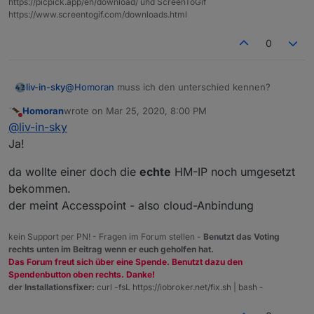
https://picpick.app/en/download/ und ScreenToGif
https://www.screentogif.com/downloads.html
0
liv-in-sky
@
Homoran
muss ich den unterschied kennen?
Homoran
wrote on
Mar 25, 2020, 8:00 PM
last edited by
Do not disturb
@
liv-in-sky
Ja!
da wollte einer doch die
echte
HM-IP noch umgesetzt
bekommen.
der meint Accesspoint - also cloud-Anbindung
kein Support per PN! - Fragen im Forum stellen -
Benutzt das Voting
rechts unten im Beitrag wenn er euch geholfen hat.
Das Forum freut sich über eine Spende. Benutzt dazu den
Spendenbutton oben rechts. Danke!
der Installationsfixer:
curl -fsL https://iobroker.net/fix.sh | bash -