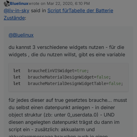
Bluelinux
wrote on
Mar 22, 2020, 6:10 PM
du kannst 3 verschiedene widgets nutzen - für die
last edited by
Offline
@
liv-in-sky
said in
Script fürTabelle der Batterie
widgets , die du nutzen willst, gibt es eine variable
let   braucheEinVISWidget=true;             
Zustände
:
let   braucheMaterialDesignWidget=false;    
für jedes dieser auf true gesetztes brauche... musst
du selbst einen datenpunkt anlegen - in deiner
@
Bluelinux
object struktur (zb: unter 0_userdata.0) - UND diesen
hier ist etwas mehr beschrieben
angelegten datenpunkt trägst du dann im script ein -
du kannst 3 verschiedene widgets nutzen - für die
zusätzlich: akkualarm und akkualarmmessage
let   braucheEinFile=false;                 
widgets , die du nutzen willst, gibt es eine variable
brauchen auch je einen datenpunkt. die im script
let   braucheEinVISWidget=true;             
eingetragenen datenpunkte hast du nicht - die sind
let   braucheMaterialDesignWidget=false;    
in meiner struktur so vorhanden
let   braucheMaterialDesignWidgetTable=false
let
   braucheEinVISWidget=
true
;                   
let dpVIS="controll-own.0.TABELLEN.AKKU" ;  
let
   braucheMaterialDesignWidget=
false
;          
let dpAlarm="controll-own.0.TABELLEN.AkkuAla
let
   braucheMaterialDesignWidgetTable=
false
;     
let dpAlarmMessage="controll-own.0.TABELLEN.
let dpMaterialWidget="controll-own.0.TABELLE
let dpMaterialWidgetTable="controll-own.0.TA
für jedes dieser auf true gesetztes brauche... musst
du selbst einen datenpunkt anlegen - in deiner
object struktur (zb: unter 0_userdata.0) - UND
diesen angelegten datenpunkt trägst du dann im
script ein - zusätzlich: akkualarm und
akkualarmmessage brauchen auch je einen