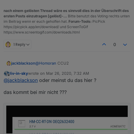
nach einem gelösten Thread wäre es sinnvoll dies in der Überschrift des
ersten Posts einzutragen [gelöst]-...
Bitte benutzt das Voting rechts unten
im Beitrag wenn er euch geholfen hat.
Forum-Tools:
PicPick
https://picpick.app/en/download/ und ScreenToGif
https://www.screentogif.com/downloads.html
1 Reply
0
jackblackson
@
Homoran
CCU2
liv-in-sky
wrote on
Mar 26, 2020, 7:32 AM
last edited by
Offline
@
jackblackson
oder meinst du das hier ?
das kommt bei mir nicht ???