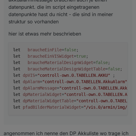
datenpunkt. die im script eingetragenen
datenpunkte hast du nicht - die sind in meiner
struktur so vorhanden
hier ist etwas mehr beschrieben
let
braucheEinFile
=
false
;                       
let
braucheEinVISWidget
=
true
;                   
let
braucheMaterialDesignWidget
=
false
;          
let
braucheMaterialDesignWidgetTable
=
false
;     
let
dpVIS
=
"controll-own.0.TABELLEN.AKKU"
 ;        
let
dpAlarm
=
"controll-own.0.TABELLEN.AkkuAlarm"
;  
let
dpAlarmMessage
=
"controll-own.0.TABELLEN.AkkuMe
let
dpMaterialWidget
=
"controll-own.0.TABELLEN.Akku
let
dpMaterialWidgetTable
=
"controll-own.0.TABELLEN
let
pfadBilderMaterialWidget
=
"/vis.0/armin/img/mar
angenommen ich nenne den DP Akkuliste wo trage ich