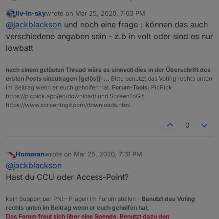
mit der Typbezeichnung, und manche mit dem
liv-in-sky
wrote on
Mar 25, 2020, 7:03 PM
Namen angezeigt werden? Eigentlich sind alle
Und dann noch die Frage: ist es möglich,
last edited by
Offline
@
jackblackson
und noch eine frage : können das auch
gleich angelegt..
Gruppen auszublenden? Aus meiner Sicht macht
der Status bei Gruppen ja nicht so viel Sinn,
verschiedene angaben sein - z.b in volt oder sind es nur
wenn die Geräte auch einzeln dabei sind.
lowbatt
nach einem gelösten Thread wäre es sinnvoll dies in der Überschrift des
ersten Posts einzutragen [gelöst]-...
Bitte benutzt das Voting rechts unten
im Beitrag wenn er euch geholfen hat.
Forum-Tools:
PicPick
https://picpick.app/en/download/ und ScreenToGif
https://www.screentogif.com/downloads.html
0
Homoran
wrote on
Mar 25, 2020, 7:31 PM
last edited by
Do not disturb
@
jackblackson
Hast du CCU oder Access-Point?
kein Support per PN! - Fragen im Forum stellen -
Benutzt das Voting
rechts unten im Beitrag wenn er euch geholfen hat.
Das Forum freut sich über eine Spende. Benutzt dazu den