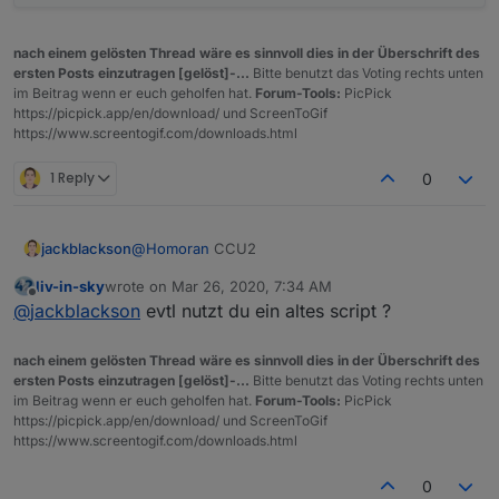
nach einem gelösten Thread wäre es sinnvoll dies in der Überschrift des
ersten Posts einzutragen [gelöst]-...
Bitte benutzt das Voting rechts unten
im Beitrag wenn er euch geholfen hat.
Forum-Tools:
PicPick
https://picpick.app/en/download/ und ScreenToGif
https://www.screentogif.com/downloads.html
1 Reply
0
jackblackson
@
Homoran
CCU2
liv-in-sky
wrote on
Mar 26, 2020, 7:34 AM
last edited by
Offline
@
jackblackson
evtl nutzt du ein altes script ?
nach einem gelösten Thread wäre es sinnvoll dies in der Überschrift des
ersten Posts einzutragen [gelöst]-...
Bitte benutzt das Voting rechts unten
im Beitrag wenn er euch geholfen hat.
Forum-Tools:
PicPick
https://picpick.app/en/download/ und ScreenToGif
https://www.screentogif.com/downloads.html
0