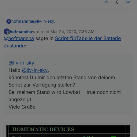
0
let dpMaterialWidgetTable="controll-own.0.
in meiner struktur so vorhanden
let   braucheMaterialDesignWidgetTable=false
let dpVIS="controll-own.0.TABELLEN.AKKU" ;  
let dpAlarm="controll-own.0.TABELLEN.AkkuAla
let dpAlarmMessage="controll-own.0.TABELLEN.
hofmannha
@
liv-in-sky
H
let dpMaterialWidget="controll-own.0.TABELLE
Hallo
@
liv-in-sky
,
hofmannha
wrote on
Mar 24, 2020, 7:36 AM
H
let dpMaterialWidgetTable="controll-own.0.TA
könntest Du mir den letzten Stand von deinem
last edited by
Offline
@
hofmannha
sagte in
Script fürTabelle der Batterie
Script zur Verfügung stellen?
Bei meinem Stand wird Lowbat = true noch nicht
Zustände
:
angezeigt.
Viele Grüße
@
liv-in-sky
Hallo
@
liv-in-sky
,
könntest Du mir den letzten Stand von deinem
Script zur Verfügung stellen?
Bei meinem Stand wird Lowbat = true noch nicht
angezeigt.
Viele Grüße