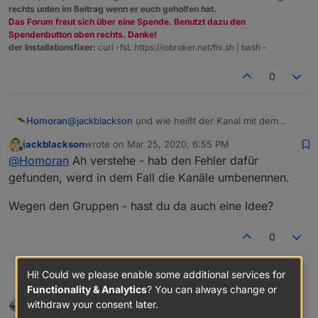
rechts unten im Beitrag wenn er euch geholfen hat.
Das Forum freut sich über eine Spende. Benutzt dazu den
Spendenbutton oben rechts. Danke!
der Installationsfixer:
curl -fsL https://iobroker.net/fix.sh | bash -
0
Homoran
@
jackblackson
und wie heißt der Kanal mit dem
LowBat Datenpunkt?
jackblackson
wrote on
Mar 25, 2020, 6:55 PM
last edited by
Offline
@
Homoran
Ah verstehe - hab den Fehler dafür
gefunden, werd in dem Fall die Kanäle umbenennen.
Wegen den Gruppen - hast du da auch eine Idee?
0
Hi! Could we please enable some additional services for
Hat jemand eine Ahnung, wieso manche Geräte
jackblackson
Functionality & Analytics
? You can always change or
mit der Typbezeichnung, und manche mit dem
withdraw your consent later.
liv-in-sky
wrote on
Mar 25, 2020, 6:55 PM
Namen angezeigt werden? Eigentlich sind alle
Und dann noch die Frage: ist es möglich,
last edited by
Offline