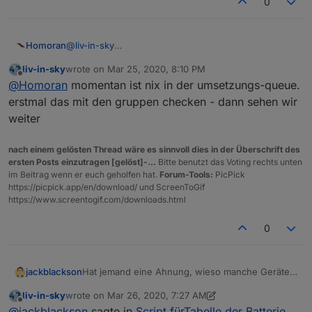
0
@
liv-in-sky
Homoran
Ja!
liv-in-sky
wrote on
Mar 25, 2020, 8:10 PM
da wollte einer doch die
echte
HM-IP noch
last edited by
Offline
@
Homoran
momentan ist nix in der umsetzungs-queue.
umgesetzt bekommen.
der meint Accesspoint - also cloud-Anbindung
erstmal das mit den gruppen checken - dann sehen wir
weiter
nach einem gelösten Thread wäre es sinnvoll dies in der Überschrift des
ersten Posts einzutragen [gelöst]-...
Bitte benutzt das Voting rechts unten
im Beitrag wenn er euch geholfen hat.
Forum-Tools:
PicPick
https://picpick.app/en/download/ und ScreenToGif
https://www.screentogif.com/downloads.html
0
Hat jemand eine Ahnung, wieso manche Geräte
jackblackson
mit der Typbezeichnung, und manche mit dem
liv-in-sky
wrote on
Mar 26, 2020, 7:27 AM
Namen angezeigt werden? Eigentlich sind alle
Und dann noch die Frage: ist es möglich,
last edited by liv-in-sky
Mar 26, 2020, 8:40 AM
Offline
@
jackblackson
sagte in
Script fürTabelle der Batterie
gleich angelegt..
Gruppen auszublenden? Aus meiner Sicht macht