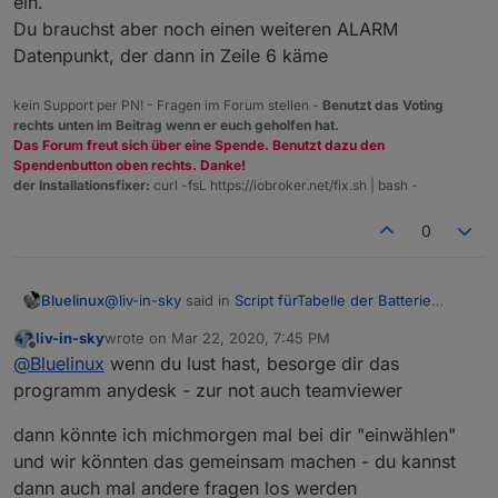
ein.
deiner object struktur (zb: unter 0_userdata.0) -
UND diesen angelegten datenpunkt trägst du
Du brauchst aber noch einen weiteren ALARM
dann im script ein - zusätzlich: akkualarm und
Datenpunkt, der dann in Zeile 6 käme
akkualarmmessage brauchen auch je einen
datenpunkt. die im script eingetragenen
kein Support per PN! - Fragen im Forum stellen -
Benutzt das Voting
datenpunkte hast du nicht - die sind in meiner
rechts unten im Beitrag wenn er euch geholfen hat.
struktur so vorhanden
Das Forum freut sich über eine Spende. Benutzt dazu den
Spendenbutton oben rechts. Danke!
hier ist etwas mehr beschrieben
der Installationsfixer:
curl -fsL https://iobroker.net/fix.sh | bash -
let   braucheEinFile=false;               
let   braucheEinVISWidget=true;           
0
let   braucheMaterialDesignWidget=false;  
let   braucheMaterialDesignWidgetTable=fal
let dpVIS="controll-own.0.TABELLEN.AKKU" ;
@
liv-in-sky
said in
Script fürTabelle der Batterie
Bluelinux
Zustände
:
let dpAlarm="controll-own.0.TABELLEN.AkkuA
liv-in-sky
wrote on
Mar 22, 2020, 7:45 PM
let dpAlarmMessage="controll-own.0.TABELLE
last edited by
Offline
@
Bluelinux
@
Bluelinux
wenn du lust hast, besorge dir das
let dpMaterialWidget="controll-own.0.TABEL
programm anydesk - zur not auch teamviewer
let dpMaterialWidgetTable="controll-own.0.
angenommen ich nenne den DP Akkuliste wo trage
du kannst 3 verschiedene widgets nutzen - für
ich das dann in dem Skript ein??? ich checke es
die widgets , die du nutzen willst, gibt es eine
dann könnte ich michmorgen mal bei dir "einwählen"
leider immer noch nicht so wirklich... sorry aber ich
variable
und wir könnten das gemeinsam machen - du kannst
glaube momentan einfach zu durch
let   braucheEinVISWidget=true;           
dann auch mal andere fragen los werden