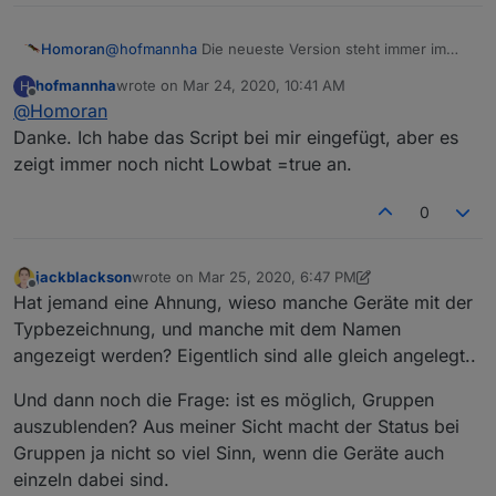
Homoran
@
hofmannha
Die neueste Version steht immer im
ersten Post
hofmannha
wrote on
Mar 24, 2020, 10:41 AM
H
last edited by
Offline
@
Homoran
Danke. Ich habe das Script bei mir eingefügt, aber es
zeigt immer noch nicht Lowbat =true an.
0
jackblackson
wrote on
Mar 25, 2020, 6:47 PM
last edited by jackblackson
Mar 25, 2020, 7:49 PM
Offline
Hat jemand eine Ahnung, wieso manche Geräte mit der
Typbezeichnung, und manche mit dem Namen
angezeigt werden? Eigentlich sind alle gleich angelegt..
Und dann noch die Frage: ist es möglich, Gruppen
auszublenden? Aus meiner Sicht macht der Status bei
Gruppen ja nicht so viel Sinn, wenn die Geräte auch
einzeln dabei sind.