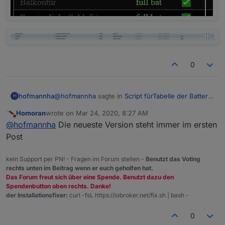
0
@
hofmannha
sagte in
Script fürTabelle der Batterie
hofmannha
H
Zustände
:
Homoran
wrote on
Mar 24, 2020, 8:27 AM
last edited by
Do not disturb
@
liv-in-sky
@
hofmannha
Die neueste Version steht immer im ersten
Hallo
@
liv-in-sky
,
Post
könntest Du mir den letzten Stand von
deinem Script zur Verfügung stellen?
kein Support per PN! - Fragen im Forum stellen -
Benutzt das Voting
Bei meinem Stand wird Lowbat = true noch
rechts unten im Beitrag wenn er euch geholfen hat.
nicht angezeigt.
Das Forum freut sich über eine Spende. Benutzt dazu den
Viele Grüße
Spendenbutton oben rechts. Danke!
der Installationsfixer:
curl -fsL https://iobroker.net/fix.sh | bash -
0