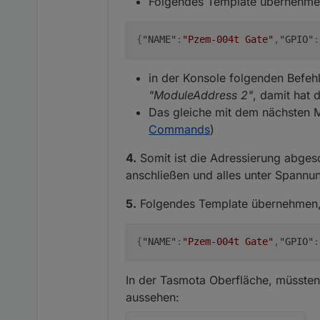
Folgendes Template übernehme
{
"NAME"
:
"Pzem-004t Gate"
,
"GPIO"
:
in der Konsole folgenden Befehl
"ModuleAddress 2"
, damit hat
Das gleiche mit dem nächsten 
Commands
)
4.
Somit ist die Adressierung abges
anschließen und alles unter Spann
5.
Folgendes Template übernehmen, 
{
"NAME"
:
"Pzem-004t Gate"
,
"GPIO"
:
In der Tasmota Oberfläche, müssten
aussehen: