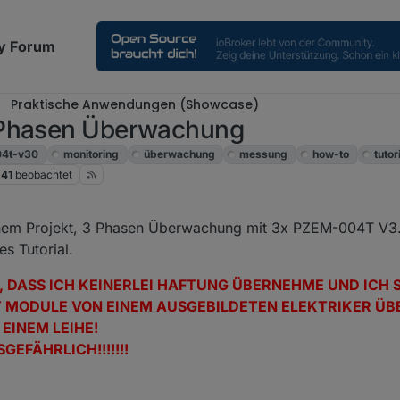
y Forum
Praktische Anwendungen (Showcase)
 Phasen Überwachung
4t-v30
monitoring
überwachung
messung
how-to
tutor
41
beobachtet
r. 2020, 15:31
einem Projekt, 3 Phasen Überwachung mit 3x PZEM-004T V3
es Tutorial.
, DASS ICH KEINERLEI HAFTUNG ÜBERNEHME UND ICH 
T MODULE VON EINEM AUSGEBILDETEN ELEKTRIKER 
EINEM LEIHE!
GEFÄHRLICH!!!!!!!