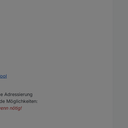
ool
ie Adressierung
de Möglichkeiten:
enn nötig!