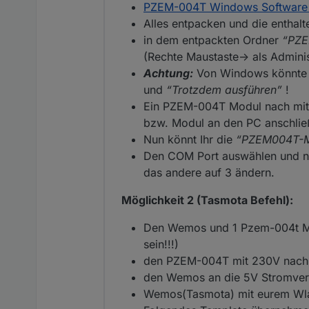
PZEM-004T Windows Software
Alles entpacken und die enthal
in dem entpackten Ordner
“PZE
(Rechte Maustaste-> als Adminis
Achtung:
Von Windows könnte 
und
“Trotzdem ausführen”
!
Ein PZEM-004T Modul nach mitg
bzw. Modul an den PC anschli
Nun könnt Ihr die
“PZEM004T-M
Den COM Port auswählen und n
das andere auf 3 ändern.
Möglichkeit 2 (Tasmota Befehl):
Den Wemos und 1 Pzem-004t Mod
sein!!!)
den PZEM-004T mit 230V nach m
den Wemos an die 5V Stromve
Wemos(Tasmota) mit eurem Wl