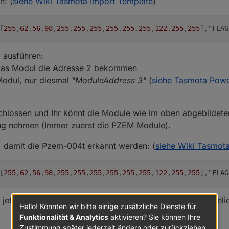
n: (
siehe Wiki Tasmota Import Template
)
[
255
,
62
,
56
,
98
,
255
,
255
,
255
,
255
,
255
,
255
,
122
,
255
,
255
]
,
"FLAG
 ausführen:
 das Modul die Adresse 2 bekommen
Modul, nur diesmal
"ModuleAddress 3"
(
siehe Tasmota Powe
chlossen und Ihr könnt die Module wie im oben abgebildete
ung nehmen (Immer zuerst die PZEM Module).
damit die Pzem-004t erkannt werden: (
siehe Wiki Tasmot
[
255
,
62
,
56
,
98
,
255
,
255
,
255
,
255
,
255
,
255
,
122
,
255
,
255
]
,
"FLAG
 jetzt alle 3 Module erkannt werden und es müsste so ähnli
Hallo! Könnten wir bitte einige zusätzliche Dienste für
Funktionalität & Analytics
aktivieren? Sie können Ihre
Zustimmung später jederzeit ändern oder zurückziehen.