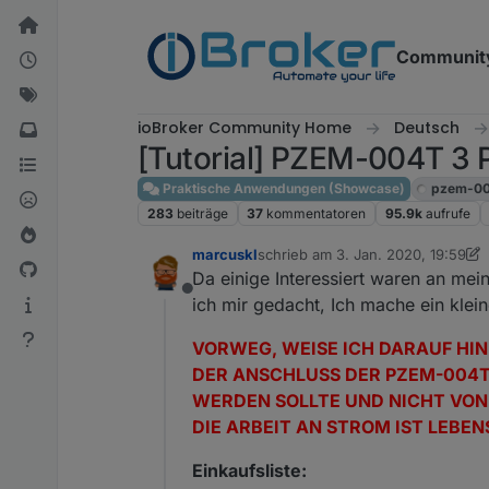
Weiter zum Inhalt
Communit
ioBroker Community Home
Deutsch
[Tutorial] PZEM-004T 3
Praktische Anwendungen (Showcase)
pzem-00
283
beiträge
37
kommentatoren
95.9k
aufrufe
marcuskl
schrieb am
3. Jan. 2020, 19:59
zuletzt editiert von marcuskl
1. Ap
Da einige Interessiert waren an m
Offline
ich mir gedacht, Ich mache ein klein
VORWEG, WEISE ICH DARAUF HIN
DER ANSCHLUSS DER PZEM-004
WERDEN SOLLTE UND NICHT VON 
DIE ARBEIT AN STROM IST LEBENS
Einkaufsliste: