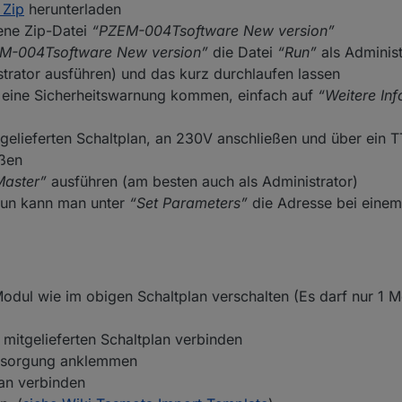
 Zip
herunterladen
tene Zip-Datei
“PZEM-004Tsoftware New version”
M-004Tsoftware New version”
die Datei
“Run”
als Administ
trator ausführen) und das kurz durchlaufen lassen
eine Sicherheitswarnung kommen, einfach auf
“Weitere In
elieferten Schaltplan, an 230V anschließen und über ein 
eßen
aster”
ausführen (am besten auch als Administrator)
un kann man unter
“Set Parameters”
die Adresse bei einem
ul wie im obigen Schaltplan verschalten (Es darf nur 1 
itgelieferten Schaltplan verbinden
rsorgung anklemmen
an verbinden