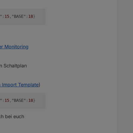
"
:
15
,
"BASE"
:
18
}
r Monitoring
n Schaltplan
a Import Template
)
"
:
15
,
"BASE"
:
18
}
ch bei euch