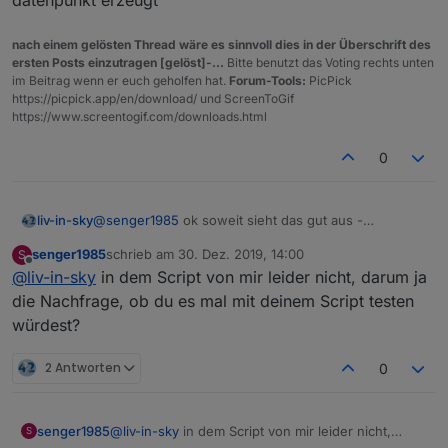
datenpunkt erzeugt
     var htmlTabStyle;
nach einem gelösten Thread wäre es sinnvoll dies in der Überschrift des
   switch (+htmlRahmenLinien) { 
ersten Posts einzutragen [gelöst]-...
Bitte benutzt das Voting rechts unten
im Beitrag wenn er euch geholfen hat.
Forum-Tools:
PicPick
   case 1: htmlTabStyle=htmlTabStyleAll; break;
https://picpick.app/en/download/ und ScreenToGif
   case 2: htmlTabStyle=htmlTabStyleCol; break;
https://www.screentogif.com/downloads.html
   case 3: htmlTabStyle=htmlTabStyleRow; break;
   case 4: htmlTabStyle=htmlTabStyleNone; break
0
};  
@
senger1985
ok soweit sieht das gut aus -
liv-in-sky
htmlOut="";
funktioniert das mit data-oid -
senger1985
schrieb am
30. Dez. 2019, 14:00
S
dann müßtest du im neuen script mal ansehen, wie
zuletzt editiert von
Offline
@
liv-in-sky
in dem Script von mir leider nicht, darum ja
wie ich die daten lösche - darin wird der pfad zu
datenpunkt erzeugt
die Nachfrage, ob du es mal mit deinem Script testen
counter=-1;
würdest?
var htmlTabUeber="";
switch (mehrfachTabelle) { 
2 Antworten
0
   case 1: htmlTabUeber=htmlTabUeber1+htmlTabUe
   case 2: htmlTabUeber=htmlTabUeber1+htmlTabUe
   case 3: htmlTabUeber=htmlTabUeber1+htmlTabUe
senger1985
@
liv-in-sky
in dem Script von mir leider nicht,
S
   case 4: htmlTabUeber=htmlTabUeber1+htmlTabUe