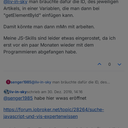
@
liv-in-sky
man bräuchte dafür die ID, des jeweiligen
Artikels, in einer Variablen, die man dann bei
        case 3: if(counter%3==0 )  {htmlOut = h
"getElementById" einfügen kann.
                              else { if(counter
                                               
Damit könnte man dann mMn mit arbeiten.
                                         } brea
Meine JS-Skills sind leider etwas eingerostet, da ich
erst vor ein paar Monaten wieder mit dem
        case 4: if(counter%4==0)  {htmlOut = ht
Programmieren abgefangen habe.
                                  else {if(coun
                                               
0
                                               
                                         } brea
@
liv-in-sky
man bräuchte dafür die ID, des
senger1985
S
     } //switch ende
jeweiligen Artikels, in einer Variablen, die man
liv-in-sky
schrieb am
30. Dez. 2019, 14:16
dann bei "getElementById" einfügen kann.
Damit könnte man dann mMn mit arbeiten.
zuletzt editiert von
    //-----------------------------------------
Offline
@
senger1985
habe hier wwas eröffnet
   }; //Schleifen ende
Meine JS-Skills sind leider etwas eingerostet, da
     // tabelle fertigstellen
https://forum.iobroker.net/topic/28264/suche-
ich erst vor ein paar Monaten wieder mit dem
       switch (mehrfachTabelle) {  
Programmieren abgefangen habe.
javascript-und-vis-expertenwissen
         case 1:    break;
         case 2:    mix=Math.abs(((counter+1)%2