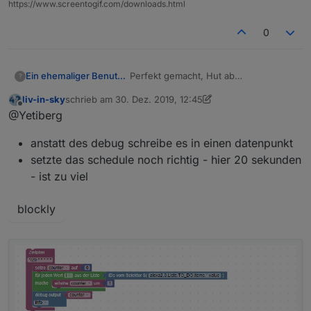
https://www.screentogif.com/downloads.html
0
Ein ehemaliger Benutzer
Perfekt gemacht, Hut ab
?
Hast Du ne Ahnung wie ich die Anzahl
liv-in-sky
schrieb am
30. Dez. 2019, 12:45
in der Einkaufsliste im VIS
zuletzt editiert von liv-in-sky
Offline
@Yetiberg
seperat anzeigen lassen kann?
anstatt des debug schreibe es in einen datenpunkt
setzte das schedule noch richtig - hier 20 sekunden
- ist zu viel
blockly