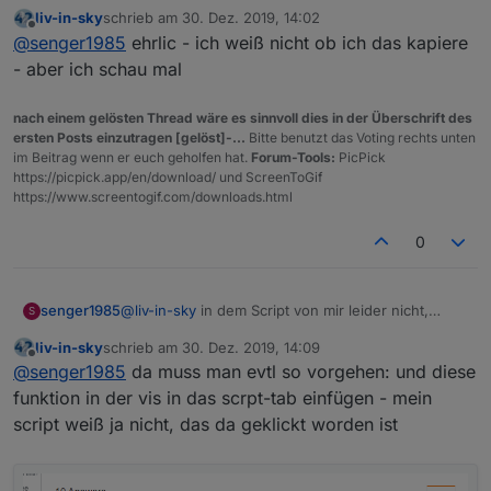
darum ja die Nachfrage, ob du es mal mit deinem
};  
liv-in-sky
schrieb am
30. Dez. 2019, 14:02
Script testen würdest?
zuletzt editiert von
Offline
@
senger1985
ehrlic - ich weiß nicht ob ich das kapiere
//HIER SIND DIE § WERTE, DIE IN DER SCHLEIFE GE
- aber ich schau mal
var val1; var val2; var val0; var val3; var val
//---------------------------------------------
nach einem gelösten Thread wäre es sinnvoll dies in der Überschrift des
ersten Posts einzutragen [gelöst]-...
Bitte benutzt das Voting rechts unten
var myArr=[];
im Beitrag wenn er euch geholfen hat.
Forum-Tools:
PicPick
$('alexa2.0.Lists.SHOPPING_LIST.items.*.value')
https://picpick.app/en/download/ und ScreenToGif
https://www.screentogif.com/downloads.html
          val0=getState(id).val;
0
          val1=getState(id.replace("value","com
          val2=valSort=getState(id.replace("val
senger1985
@
liv-in-sky
in dem Script von mir leider nicht,
S
           var yy= (Math.round((new Date()).get
darum ja die Nachfrage, ob du es mal mit deinem
           val2=formatDate(getDateObject(val2),
liv-in-sky
schrieb am
30. Dez. 2019, 14:09
Script testen würdest?
zuletzt editiert von
           val3=(Math.floor( ((yy)/60/60/24) )+
Offline
@
senger1985
da muss man evtl so vorgehen: und diese
           if (val1==false) {val1="
<
input
type
=
funktion in der vis in das scrpt-tab einfügen - mein
           myArr.push([val0,val1,val2,val3,valS
script weiß ja nicht, das da geklickt worden ist
});
 //SORT