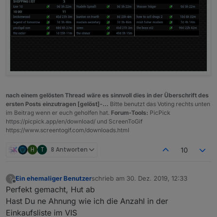
nach einem gelösten Thread wäre es sinnvoll dies in der Überschrift des
ersten Posts einzutragen [gelöst]-...
Bitte benutzt das Voting rechts unten
im Beitrag wenn er euch geholfen hat.
Forum-Tools:
PicPick
https://picpick.app/en/download/ und ScreenToGif
https://www.screentogif.com/downloads.html
H
T
8 Antworten
10
Ein ehemaliger Benutzer
schrieb am
30. Dez. 2019, 12:33
?
zuletzt editiert von
Offline
Perfekt gemacht, Hut ab
Hast Du ne Ahnung wie ich die Anzahl in der
Einkaufsliste im VIS