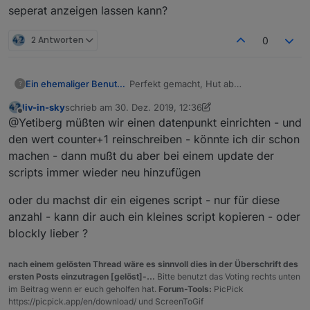
seperat anzeigen lassen kann?
2 Antworten
0
Ein ehemaliger Benutzer
Perfekt gemacht, Hut ab
?
Hast Du ne Ahnung wie ich die Anzahl
liv-in-sky
schrieb am
30. Dez. 2019, 12:36
in der Einkaufsliste im VIS
zuletzt editiert von liv-in-sky
Offline
@Yetiberg müßten wir einen datenpunkt einrichten - und
seperat anzeigen lassen kann?
den wert counter+1 reinschreiben - könnte ich dir schon
machen - dann mußt du aber bei einem update der
scripts immer wieder neu hinzufügen
oder du machst dir ein eigenes script - nur für diese
anzahl - kann dir auch ein kleines script kopieren - oder
blockly lieber ?
nach einem gelösten Thread wäre es sinnvoll dies in der Überschrift des
ersten Posts einzutragen [gelöst]-...
Bitte benutzt das Voting rechts unten
im Beitrag wenn er euch geholfen hat.
Forum-Tools:
PicPick
https://picpick.app/en/download/ und ScreenToGif