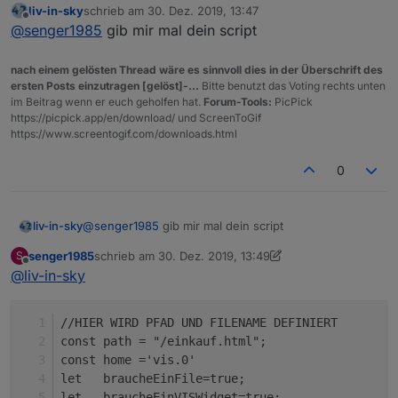
liv-in-sky
schrieb am
30. Dez. 2019, 13:47
Lösung gefunden.
Die Checkboxen werden problemlos erstellt, aber
zuletzt editiert von
Offline
@
senger1985
gib mir mal dein script
die "Verknüpfung" habe ich noch nicht gecheckt.
Sollte ich irgendwann eine Lösung gefunden
habe, sage ich auf jeden Fall Bescheid.
nach einem gelösten Thread wäre es sinnvoll dies in der Überschrift des
ersten Posts einzutragen [gelöst]-...
Bitte benutzt das Voting rechts unten
im Beitrag wenn er euch geholfen hat.
Forum-Tools:
PicPick
https://picpick.app/en/download/ und ScreenToGif
https://www.screentogif.com/downloads.html
0
liv-in-sky
@
senger1985
gib mir mal dein script
senger1985
schrieb am
30. Dez. 2019, 13:49
S
zuletzt editiert von senger1985
Offline
@
liv-in-sky
//HIER WIRD PFAD UND FILENAME DEFINIERT
const path = "/einkauf.html";                  
const home ='vis.0'                            
let   braucheEinFile=true;                     
let   braucheEinVISWidget=true;                