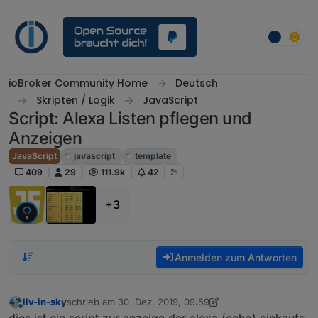
Weiter zum Inhalt
ioBroker Community Home
Deutsch
Skripten / Logik
JavaScript
Script: Alexa Listen pflegen und
Anzeigen
JavaScript
javascript
template
409
29
111.9k
42
+3
Anmelden zum Antworten
liv-in-sky
schrieb am
30. Dez. 2019, 09:59
zuletzt editiert von liv-in-sky
Offline