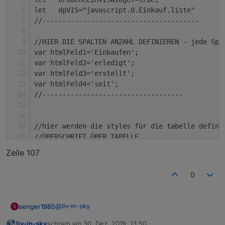
let   dpVIS="javascript.0.Einkauf.liste"       
//---------------------------------------
//HIER DIE SPALTEN ANZAHL DEFINIEREN - jede Spa
var htmlFeld1='Einkaufen';                     
var htmlFeld2='erledigt';                      
var htmlFeld3='erstellt';                      
var htmlFeld4='seit';                          
//-----------------------------------
//hier werden die styles für die tabelle defini
//ÜBERSCHRIFT ÜBER TABELLE
let   htmlUberschrift=false;                   
Zeile 107
const htmlFeldUeber="ALEXA Einkauf";           
const htmlFarbUber="white";                    
0
//MEHRERE TABELLEN NEBENEINANDER
let   mehrfachTabelle=1;                       
const htmlFarbZweiteTabelle="#ffffff";         
@
liv-in-sky
senger1985
S
const htmlFarbTableColorUber="#ffffff";        
//GANZE TABELLE
liv-in-sky
schrieb am
30. Dez. 2019, 13:50