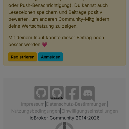
} // function ende
oder Push-Benachrichtigung). Du kannst auch
Lesezeichen speichern und Beiträge positiv
//hier wird schleife gestartet und das file ges
bewerten, um anderen Community-Mitgliedern
deine Wertschätzung zu zeigen.
schedule(" * * * * *",  function () {  
 writeHTML();
Mit deinem Input könnte dieser Beitrag noch
 if (braucheEinFile) {writeFile(home, path ,htm
besser werden 💗
}); 
writeHTML();
Registrieren
Anmelden
Community
Impressum
|
Datenschutz-Bestimmungen
|
Nutzungsbedingungen
|
Einwilligungseinstellungen
ioBroker Community 2014-2026