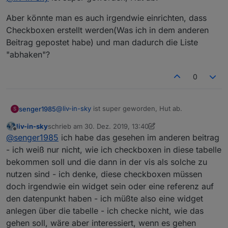
Aber könnte man es auch irgendwie einrichten, dass
Checkboxen erstellt werden(Was ich in dem anderen
Liste mit ALLEN Alexa Lists
Beitrag gepostet habe) und man dadurch die Liste
"abhaken"?
0
@
liv-in-sky
ist super geworden, Hut ab.
senger1985
S
liv-in-sky
schrieb am
30. Dez. 2019, 13:40
Aber könnte man es auch irgendwie einrichten,
zuletzt editiert von liv-in-sky
Offline
@
senger1985
ich habe das gesehen im anderen beitrag
dass Checkboxen erstellt werden(Was ich in dem
anderen Beitrag gepostet habe) und man dadurch
- ich weiß nur nicht, wie ich checkboxen in diese tabelle
die Liste "abhaken"?
bekommen soll und die dann in der vis als solche zu
nutzen sind - ich denke, diese checkboxen müssen
doch irgendwie ein widget sein oder eine referenz auf
den datenpunkt haben - ich müßte also eine widget
anlegen über die tabelle - ich checke nicht, wie das
gehen soll, wäre aber interessiert, wenn es gehen