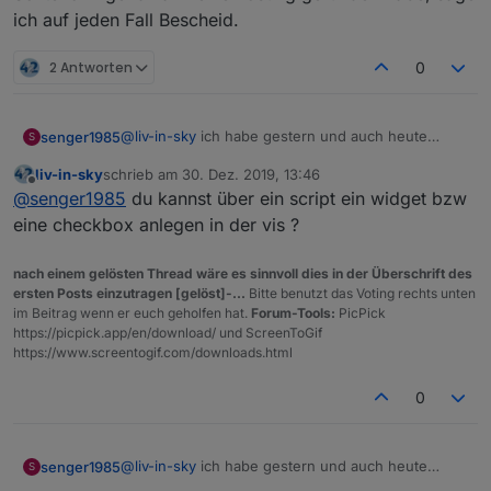
ich auf jeden Fall Bescheid.
2 Antworten
0
@
liv-in-sky
ich habe gestern und auch heute
senger1985
S
schon einiges getestet, aber auch noch keine
liv-in-sky
schrieb am
30. Dez. 2019, 13:46
Lösung gefunden.
Die Checkboxen werden problemlos erstellt, aber
zuletzt editiert von
Offline
@
senger1985
du kannst über ein script ein widget bzw
die "Verknüpfung" habe ich noch nicht gecheckt.
Sollte ich irgendwann eine Lösung gefunden
eine checkbox anlegen in der vis ?
habe, sage ich auf jeden Fall Bescheid.
nach einem gelösten Thread wäre es sinnvoll dies in der Überschrift des
ersten Posts einzutragen [gelöst]-...
Bitte benutzt das Voting rechts unten
im Beitrag wenn er euch geholfen hat.
Forum-Tools:
PicPick
https://picpick.app/en/download/ und ScreenToGif
https://www.screentogif.com/downloads.html
0
@
liv-in-sky
ich habe gestern und auch heute
senger1985
S
schon einiges getestet, aber auch noch keine