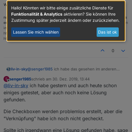
würde
Hallo! Könnten wir bitte einige zusätzliche Dienste für
Funktionalität & Analytics
aktivieren? Sie können Ihre
nach einem gelösten Thread wäre es sinnvoll dies in der Überschrift des
Zustimmung später jederzeit ändern oder zurückziehen.
ersten Posts einzutragen [gelöst]-...
Bitte benutzt das Voting rechts unten
im Beitrag wenn er euch geholfen hat.
Forum-Tools:
PicPick
Lassen Sie mich wählen
Das ist ok
https://picpick.app/en/download/ und ScreenToGif
https://www.screentogif.com/downloads.html
0
liv-in-sky
@
senger1985
ich habe das gesehen im anderen
beitrag - ich weiß nur nicht, wie ich checkboxen in
senger1985
schrieb am
30. Dez. 2019, 13:44
S
diese tabelle bekommen soll und die dann in der vis
zuletzt editiert von
Offline
@
liv-in-sky
ich habe gestern und auch heute schon
als solche zu nutzen sind - ich denke, diese
checkboxen müssen doch irgendwie ein widget sein
einiges getestet, aber auch noch keine Lösung
oder eine referenz auf den datenpunkt haben - ich
gefunden.
müßte also eine widget anlegen über die tabelle - ich
checke nicht, wie das gehen soll, wäre aber
Die Checkboxen werden problemlos erstellt, aber die
interessiert, wenn es gehen würde
"Verknüpfung" habe ich noch nicht gecheckt.
Sollte ich irgendwann eine Lösung gefunden habe, sage