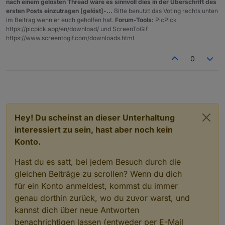
nach einem gelösten Thread wäre es sinnvoll dies in der Überschrift des
                    if(mix==1)  htmlOut = htmlO
ersten Posts einzutragen [gelöst]-...
Bitte benutzt das Voting rechts unten
                    break;
im Beitrag wenn er euch geholfen hat.
Forum-Tools:
PicPick
         case 3:    mix =Math.abs(((counter+1)%
https://picpick.app/en/download/ und ScreenToGif
                    if(mix==1)  htmlOut = htmlO
https://www.screentogif.com/downloads.html
                    if(mix==2)  htmlOut = htmlO
0
                    break;
         case 4:    mix=Math.abs(((counter+1)%4
                    if(mix==1)  htmlOut = htmlO
                    if(mix==2)  htmlOut = htmlO
                    if(mix==3)  htmlOut = htmlO
                    break; }
Hey! Du scheinst an dieser Unterhaltung
interessiert zu sein, hast aber noch kein
          //Ausgabe über VIS html widget - tabe
Konto.
           var htmlOutVIS="";
           htmlUberschrift ? htmlOutVIS=htmlUeb
Hast du es satt, bei jedem Besuch durch die
           //log(htmlOutVIS);
gleichen Beiträge zu scrollen? Wenn du dich
           if (braucheEinVISWidget) setState(dp
für ein Konto anmeldest, kommst du immer
 //mit oder ohne überschrift
genau dorthin zurück, wo du zuvor warst, und
 htmlUberschrift ? htmlOut=htmlStart+htmlUeber+
kannst dich über neue Antworten
 //log(htmlOut);
benachrichtigen lassen (entweder per E-Mail