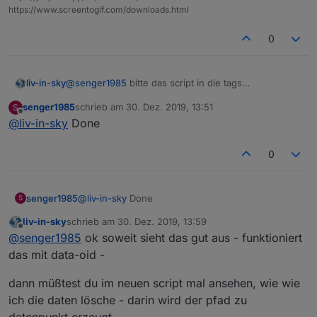
                      "; 
font-family:
"+
htmlSchr
https://www.screentogif.com/downloads.html
const htmlTabStyleNone= "
<
table
bordercolor
=
\
""
                      "; 
font-family:
"+
htmlSchr
0
const htmlTabUeber1="
<
tr
style
=
\
"
color:
"+
htmlFa
const htmlTabUeber3="
</
tr
>
";
@
senger1985
bitte das script in die tags
liv-in-sky
einschliessen
senger1985
schrieb am
30. Dez. 2019, 13:51
S
//NICHTS ÄNDERN - abhängig von den oben definie
zuletzt editiert von
Offline
@
liv-in-sky
Done
var htmlTabUeber2="
<
td
align
=
center
>
&ensp;
"+ht
var htmlTabUeber2_1="
<
td
align
=
center
style
=
\
"
0
                   "
&ensp;
</
td
>
<
td
align
=
cente
                   "
&ensp;
</
td
>
";
//---------------------------------------------
senger1985
@
liv-in-sky
Done
S
liv-in-sky
schrieb am
30. Dez. 2019, 13:59
zuletzt editiert von
Offline
@
senger1985
ok soweit sieht das gut aus - funktioniert
var htmlOut="";
das mit data-oid -
var mix;
var counter;
dann müßtest du im neuen script mal ansehen, wie wie
ich die daten lösche - darin wird der pfad zu
function writeHTML(){