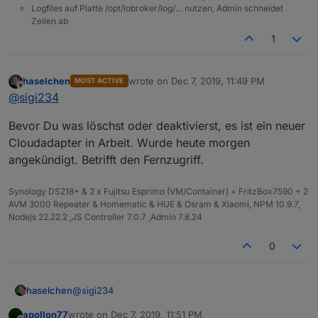
Logfiles auf Platte /opt/iobroker/log/… nutzen, Admin schneidet
Zeilen ab
1
haselchen
wrote on
Dec 7, 2019, 11:49 PM
MOST ACTIVE
last edited by
Offline
@
sigi234
Bevor Du was löschst oder deaktivierst, es ist ein neuer
Cloudadapter in Arbeit. Wurde heute morgen
angekündigt. Betrifft den Fernzugriff.
Synology DS218+ & 2 x Fujitsu Esprimo (VM/Container) + FritzBox7590 + 2
AVM 3000 Repeater & Homematic & HUE & Osram & Xiaomi, NPM 10.9.7,
Nodejs 22.22.2 ,JS Controller 7.0.7 ,Admin 7.8.24
0
@
sigi234
haselchen
apollon77
wrote on
Dec 7, 2019, 11:51 PM
Bevor Du was löschst oder deaktivierst, es ist ein