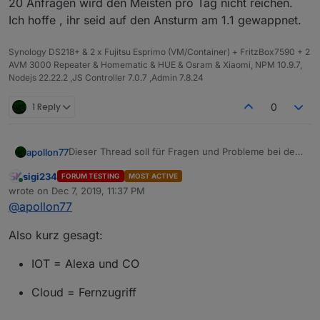
20 Anfragen wird den Meisten pro Tag nicht reichen.
Ich hoffe , ihr seid auf den Ansturm am 1.1 gewappnet.
Synology DS218+ & 2 x Fujitsu Esprimo (VM/Container) + FritzBox7590 + 2
AVM 3000 Repeater & Homematic & HUE & Osram & Xiaomi, NPM 10.9.7,
Nodejs 22.22.2 ,JS Controller 7.0.7 ,Admin 7.8.24
1 Reply
0
Dieser Thread soll für Fragen und Probleme bei der
apollon77
Umstellung Cloud -> iot dienen.
sigi234
FORUM TESTING
MOST ACTIVE
Bitte nutzt ihn themenspezifisch.
Online
wrote on
Dec 7, 2019, 11:37 PM
last edited by
@
apollon77
Für generelle Fragen zu iot und Cloud konsultiert
bitte vorher die iot/Cloud FAQ unter
Also kurz gesagt:
https://forum.iobroker.net/topic/18517/anleitung-iot-
Nach der Umstellung und wenn der Cloud-Adapter
pro-cloud-assistenten-service-iobroker-iot-
für Fernzugriff nicht mehr benötigt wird deaktiviert
reloaded-alexa-und-services
Ihn bitte, da er sonst immer noch eine Verbindung
IOT = Alexa und CO
zum Cloud Server aufbaut und somit Ressourcen
verbraucht!
Cloud = Fernzugriff