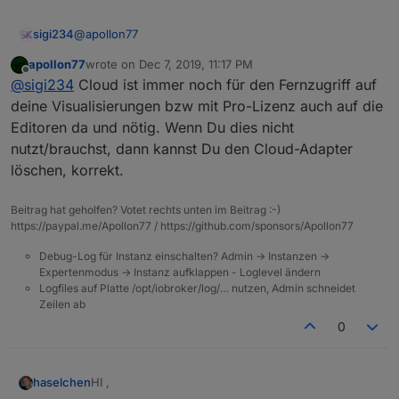
@
apollon77
sigi234
apollon77
wrote on
Dec 7, 2019, 11:17 PM
Hallo, bei mir läuft die Cloud und iot. Dann kann ich ja
last edited by
Offline
@
sigi234
Cloud ist immer noch für den Fernzugriff auf
die Cloud dann einfach löschen?
Fernzugriff drei Jahre 2017-12-12 10:26 2020-12-12
deine Visualisierungen bzw mit Pro-Lizenz auch auf die
23:59
Editoren da und nötig. Wenn Du dies nicht
nutzt/brauchst, dann kannst Du den Cloud-Adapter
löschen, korrekt.
Beitrag hat geholfen? Votet rechts unten im Beitrag :-)
https://paypal.me/Apollon77 / https://github.com/sponsors/Apollon77
Debug-Log für Instanz einschalten? Admin -> Instanzen ->
Expertenmodus -> Instanz aufklappen - Loglevel ändern
Logfiles auf Platte /opt/iobroker/log/… nutzen, Admin schneidet
Zeilen ab
0
HI ,
haselchen