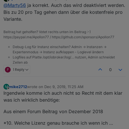
last edited by
Offline
@
Marty56
ja korrekt. Auch das wird deaktiviert werden.
ich etwas ändern?
und ifttt" Features benötigen den IoT Adapter und
damit einen pro Account
Bis zu 20 pro Tag gehen dann über die kostenfreie pro
Variante.
Beitrag hat geholfen? Votet rechts unten im Beitrag :-)
https://paypal.me/Apollon77 / https://github.com/sponsors/Apollon77
Debug-Log für Instanz einschalten? Admin -> Instanzen ->
Expertenmodus -> Instanz aufklappen - Loglevel ändern
Logfiles auf Platte /opt/iobroker/log/… nutzen, Admin schneidet
Zeilen ab
P
1 Reply
0
mike2712
wrote on
Dec 9, 2019, 11:25 AM
M
last edited by
Offline
Irgendwie komme ich auch nicht so Recht mit dem klar
was ich wirklich benötige:
Aus einem Forum Beitrag von Dezember 2018
*10. Welche Lizenz genau brauche ich wenn ich …