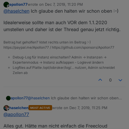
apollon77
wrote on
Dec 7, 2019, 11:20 PM
hatte ja das Thema heute Morgen aufgegriffen.
last edited by
Offline
@
haselchen
Ich glaube den halten wir schon oben :-)
Wäre es nicht sinnvoller gewesen den Thread am
31.12 oder 01.01 aufzumachen?
Idealerweise sollte man auch VOR dem 1.1.2020
In den verbleibenden 3 Wochen verschwindet er
mit Sicherheit in den Weiten des Forums weil ja erst
umstellen und daher ist der Thread genau jetzt richtig.
am 1.1.umgestellt wird.
Ich gehe schwer davon aus , dass dann Problem
Beitrag hat geholfen? Votet rechts unten im Beitrag :-)
Threads zu dem Thema extra aufgemacht werden
https://paypal.me/Apollon77 / https://github.com/sponsors/Apollon77
😎
Debug-Log für Instanz einschalten? Admin -> Instanzen ->
Expertenmodus -> Instanz aufklappen - Loglevel ändern
Logfiles auf Platte /opt/iobroker/log/… nutzen, Admin schneidet
Zeilen ab
0
@
haselchen
Ich glaube den halten wir schon oben
apollon77
:-)
haselchen
wrote on
Dec 7, 2019, 11:25 PM
MOST ACTIVE
Idealerweise sollte man auch VOR dem 1.1.2020
last edited by
Offline
@
apollon77
umstellen und daher ist der Thread genau jetzt
richtig.
Alles gut. Hätte man nicht einfach die Freecloud