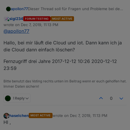
Dieser Thread soll für Fragen und Probleme bei der
apollon77
Umstellung Cloud -> iot dienen.
sigi234
FORUM TESTING
MOST ACTIVE
Bitte nutzt ihn themenspezifisch.
Online
wrote on
Dec 7, 2019, 11:13 PM
last edited by
@
apollon77
Für generelle Fragen zu iot und Cloud konsultiert
bitte vorher die iot/Cloud FAQ unter
Hallo, bei mir läuft die Cloud und iot. Dann kann ich ja
https://forum.iobroker.net/topic/18517/anleitung-iot-
Nach der Umstellung und wenn der Cloud-Adapter
pro-cloud-assistenten-service-iobroker-iot-
für Fernzugriff nicht mehr benötigt wird deaktiviert
die Cloud dann einfach löschen?
reloaded-alexa-und-services
Ihn bitte, da er sonst immer noch eine Verbindung
zum Cloud Server aufbaut und somit Ressourcen
Fernzugriff drei Jahre 2017-12-12 10:26 2020-12-12
verbraucht!
23:59
Bitte benutzt das Voting rechts unten im Beitrag wenn er euch geholfen hat.
Immer Daten sichern!
1 Reply
0
haselchen
wrote on
Dec 7, 2019, 11:13 PM
MOST ACTIVE
last edited by
Offline
HI ,