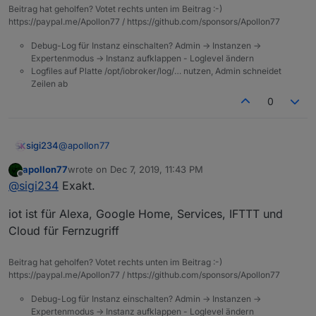
Beitrag hat geholfen? Votet rechts unten im Beitrag :-)
https://paypal.me/Apollon77 / https://github.com/sponsors/Apollon77
Debug-Log für Instanz einschalten? Admin -> Instanzen ->
Expertenmodus -> Instanz aufklappen - Loglevel ändern
Logfiles auf Platte /opt/iobroker/log/… nutzen, Admin schneidet
Zeilen ab
0
@
apollon77
sigi234
apollon77
wrote on
Dec 7, 2019, 11:43 PM
Also kurz gesagt:
last edited by
Offline
@
sigi234
Exakt.
IOT = Alexa und CO
iot ist für Alexa, Google Home, Services, IFTTT und
Cloud = Fernzugriff
Cloud für Fernzugriff
Beitrag hat geholfen? Votet rechts unten im Beitrag :-)
https://paypal.me/Apollon77 / https://github.com/sponsors/Apollon77
Debug-Log für Instanz einschalten? Admin -> Instanzen ->
Expertenmodus -> Instanz aufklappen - Loglevel ändern