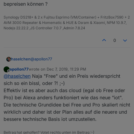
bepreisen können ?
Synology DS218+ & 2 x Fujitsu Esprimo (VM/Container) + FritzBox7590 + 2
AVM 3000 Repeater & Homematic & HUE & Osram & Xiaomi, NPM 10.9.7,
Nodejs 22.22.2 ,JS Controller 7.0.7 ,Admin 7.8.24
0
@
apollon77
haselchen
apollon77
wrote on
Dec 7, 2019, 11:29 PM
Alles gut. Hätte man nicht einfach die Freecloud
last edited by
Offline
@
haselchen
Naja "Free" und ein Preis wiederspricht
bepreisen können ?
sich so ein bissl, oder ?! ;-)
Effektiv ist es aber auch das cloud (egal ob Free oder
Pro) bei Alexa anders funktioniert wie das neue "iot".
Die technische Grundidee bei Free und Pro skaliert nicht
wirklich und daher ist der Plan alles auf die neuere und
bessere technische Basis iot umzustellen.
Beitrag hat geholfen? Votet rechts unten im Beitrag :-)