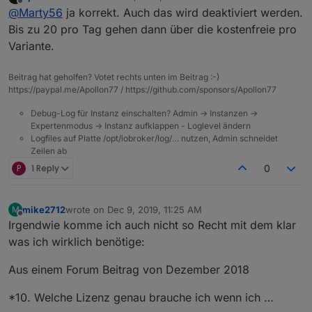
last edited by
Offline
@
Marty56
ja korrekt. Auch das wird deaktiviert werden.
ich etwas ändern?
und ifttt" Features benötigen den IoT Adapter und
damit einen pro Account
Bis zu 20 pro Tag gehen dann über die kostenfreie pro
Variante.
Beitrag hat geholfen? Votet rechts unten im Beitrag :-)
https://paypal.me/Apollon77 / https://github.com/sponsors/Apollon77
Debug-Log für Instanz einschalten? Admin -> Instanzen ->
Expertenmodus -> Instanz aufklappen - Loglevel ändern
Logfiles auf Platte /opt/iobroker/log/… nutzen, Admin schneidet
Zeilen ab
P
1 Reply
0
mike2712
wrote on
Dec 9, 2019, 11:25 AM
M
last edited by
Offline
Irgendwie komme ich auch nicht so Recht mit dem klar
was ich wirklich benötige:
Aus einem Forum Beitrag von Dezember 2018
*10. Welche Lizenz genau brauche ich wenn ich …