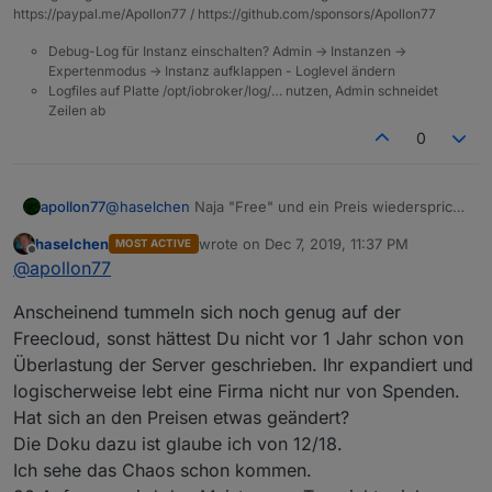
https://paypal.me/Apollon77 / https://github.com/sponsors/Apollon77
Debug-Log für Instanz einschalten? Admin -> Instanzen ->
Expertenmodus -> Instanz aufklappen - Loglevel ändern
Logfiles auf Platte /opt/iobroker/log/… nutzen, Admin schneidet
Zeilen ab
0
apollon77
@
haselchen
Naja "Free" und ein Preis wiederspricht
sich so ein bissl, oder ?! ;-)
haselchen
wrote on
Dec 7, 2019, 11:37 PM
MOST ACTIVE
Effektiv ist es aber auch das cloud (egal ob Free
last edited by
Offline
@
apollon77
oder Pro) bei Alexa anders funktioniert wie das neue
"iot". Die technische Grundidee bei Free und Pro
Anscheinend tummeln sich noch genug auf der
skaliert nicht wirklich und daher ist der Plan alles auf
die neuere und bessere technische Basis iot
Freecloud, sonst hättest Du nicht vor 1 Jahr schon von
umzustellen.
Überlastung der Server geschrieben. Ihr expandiert und
logischerweise lebt eine Firma nicht nur von Spenden.
Hat sich an den Preisen etwas geändert?
Die Doku dazu ist glaube ich von 12/18.
Ich sehe das Chaos schon kommen.