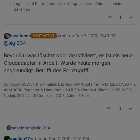
Logfiles auf Platte /opt/iobroker/log/… nutzen, Admin schneidet
Zeilen ab
1
haselchen
wrote on
Dec 7, 2019, 11:49 PM
MOST ACTIVE
last edited by
Offline
@
sigi234
Bevor Du was löschst oder deaktivierst, es ist ein neuer
Cloudadapter in Arbeit. Wurde heute morgen
angekündigt. Betrifft den Fernzugriff.
Synology DS218+ & 2 x Fujitsu Esprimo (VM/Container) + FritzBox7590 + 2
AVM 3000 Repeater & Homematic & HUE & Osram & Xiaomi, NPM 10.9.7,
Nodejs 22.22.2 ,JS Controller 7.0.7 ,Admin 7.8.24
0
@
sigi234
haselchen
apollon77
wrote on
Dec 7, 2019, 11:51 PM
Bevor Du was löschst oder deaktivierst, es ist ein