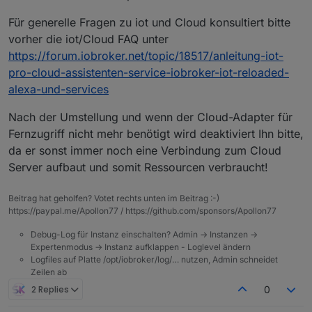
Für generelle Fragen zu iot und Cloud konsultiert bitte
vorher die iot/Cloud FAQ unter
https://forum.iobroker.net/topic/18517/anleitung-iot-
pro-cloud-assistenten-service-iobroker-iot-reloaded-
alexa-und-services
Nach der Umstellung und wenn der Cloud-Adapter für
Fernzugriff nicht mehr benötigt wird deaktiviert Ihn bitte,
da er sonst immer noch eine Verbindung zum Cloud
Server aufbaut und somit Ressourcen verbraucht!
Beitrag hat geholfen? Votet rechts unten im Beitrag :-)
https://paypal.me/Apollon77 / https://github.com/sponsors/Apollon77
Debug-Log für Instanz einschalten? Admin -> Instanzen ->
Expertenmodus -> Instanz aufklappen - Loglevel ändern
Logfiles auf Platte /opt/iobroker/log/… nutzen, Admin schneidet
Zeilen ab
2 Replies
0