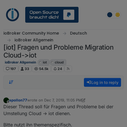
Skip to content
ioBroker Community Home
Deutsch
ioBroker Allgemein
[iot] Fragen und Probleme Migration
Cloud->iot
ioBroker Allgemein
iot
cloud
197
33
54.5k
24
Log in to reply
apollon77
wrote on
Dec 7, 2019, 11:05 PM
last edited by apollon77
Dec 8, 2019, 12:18 AM
Offline
Dieser Thread soll für Fragen und Probleme bei der
Umstellung Cloud -> iot dienen.
Bitte nutzt ihn themenspezifisch.