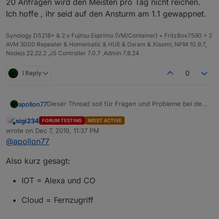
20 Anfragen wird den Meisten pro Tag nicht reichen.
Ich hoffe , ihr seid auf den Ansturm am 1.1 gewappnet.
Synology DS218+ & 2 x Fujitsu Esprimo (VM/Container) + FritzBox7590 + 2
AVM 3000 Repeater & Homematic & HUE & Osram & Xiaomi, NPM 10.9.7,
Nodejs 22.22.2 ,JS Controller 7.0.7 ,Admin 7.8.24
1 Reply
0
Dieser Thread soll für Fragen und Probleme bei der
apollon77
Umstellung Cloud -> iot dienen.
sigi234
FORUM TESTING
MOST ACTIVE
Bitte nutzt ihn themenspezifisch.
Online
wrote on
Dec 7, 2019, 11:37 PM
last edited by
@
apollon77
Für generelle Fragen zu iot und Cloud konsultiert
bitte vorher die iot/Cloud FAQ unter
Also kurz gesagt:
https://forum.iobroker.net/topic/18517/anleitung-iot-
Nach der Umstellung und wenn der Cloud-Adapter
pro-cloud-assistenten-service-iobroker-iot-
für Fernzugriff nicht mehr benötigt wird deaktiviert
reloaded-alexa-und-services
Ihn bitte, da er sonst immer noch eine Verbindung
IOT = Alexa und CO
zum Cloud Server aufbaut und somit Ressourcen
verbraucht!
Cloud = Fernzugriff