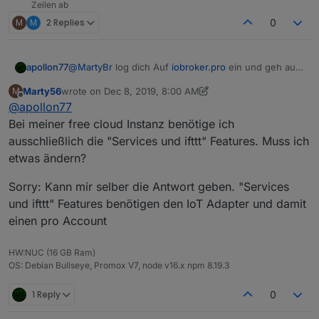
Zeilen ab
M
M
2 Replies
0
apollon77
@
MartyBr
log dich Auf
iobroker.pro
ein und geh auf
die Seite wo die Lizenzen zu kaufen sind. Dort
Marty56
wrote on
Dec 8, 2019, 8:00 AM
M
stehen auch aktuelle Laufzeiten.
last edited by Marty56
Dec 8, 2019, 9:04 AM
Offline
@
apollon77
Bei meiner free cloud Instanz benötige ich
ausschließlich die "Services und ifttt" Features. Muss ich
etwas ändern?
Sorry: Kann mir selber die Antwort geben. "Services
und ifttt" Features benötigen den IoT Adapter und damit
einen pro Account
HW:NUC (16 GB Ram)
OS: Debian Bullseye, Promox V7, node v16.x npm 8.19.3
1 Reply
0