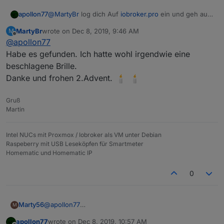
apollon77
@
MartyBr
log dich Auf
iobroker.pro
ein und geh auf
die Seite wo die Lizenzen zu kaufen sind. Dort
MartyBr
wrote on
Dec 8, 2019, 9:46 AM
M
stehen auch aktuelle Laufzeiten.
last edited by
Offline
@
apollon77
Habe es gefunden. Ich hatte wohl irgendwie eine
beschlagene Brille.
Danke und frohen 2.Advent.
Gruß
Martin
Intel NUCs mit Proxmox / Iobroker als VM unter Debian
Raspeberry mit USB Leseköpfen für Smartmeter
Homematic und Homematic IP
0
@
apollon77
Marty56
M
Bei meiner free cloud Instanz benötige ich
apollon77
wrote on
Dec 8, 2019, 10:57 AM
ausschließlich die "Services und ifttt" Features. Muss
Sorry: Kann mir selber die Antwort geben. "Services