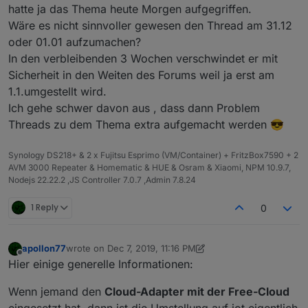
hatte ja das Thema heute Morgen aufgegriffen.
Wäre es nicht sinnvoller gewesen den Thread am 31.12
oder 01.01 aufzumachen?
In den verbleibenden 3 Wochen verschwindet er mit
Sicherheit in den Weiten des Forums weil ja erst am
1.1.umgestellt wird.
Ich gehe schwer davon aus , dass dann Problem
Threads zu dem Thema extra aufgemacht werden 😎
Synology DS218+ & 2 x Fujitsu Esprimo (VM/Container) + FritzBox7590 + 2
AVM 3000 Repeater & Homematic & HUE & Osram & Xiaomi, NPM 10.9.7,
Nodejs 22.22.2 ,JS Controller 7.0.7 ,Admin 7.8.24
1 Reply
0
apollon77
wrote on
Dec 7, 2019, 11:16 PM
last edited by apollon77
Dec 8, 2019, 12:19 AM
Offline
Hier einige generelle Informationen:
Wenn jemand den
Cloud-Adapter mit der Free-Cloud