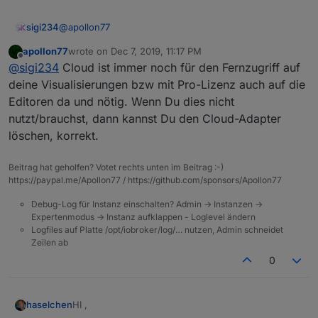
@
apollon77
sigi234
apollon77
wrote on
Dec 7, 2019, 11:17 PM
Hallo, bei mir läuft die Cloud und iot. Dann kann ich ja
last edited by
Offline
@
sigi234
Cloud ist immer noch für den Fernzugriff auf
die Cloud dann einfach löschen?
Fernzugriff drei Jahre 2017-12-12 10:26 2020-12-12
deine Visualisierungen bzw mit Pro-Lizenz auch auf die
23:59
Editoren da und nötig. Wenn Du dies nicht
nutzt/brauchst, dann kannst Du den Cloud-Adapter
löschen, korrekt.
Beitrag hat geholfen? Votet rechts unten im Beitrag :-)
https://paypal.me/Apollon77 / https://github.com/sponsors/Apollon77
Debug-Log für Instanz einschalten? Admin -> Instanzen ->
Expertenmodus -> Instanz aufklappen - Loglevel ändern
Logfiles auf Platte /opt/iobroker/log/… nutzen, Admin schneidet
Zeilen ab
0
HI ,
haselchen