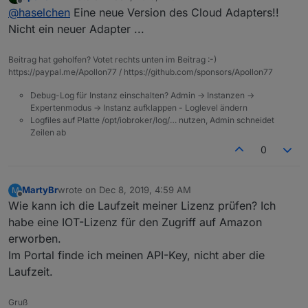
last edited by
Offline
@
haselchen
Eine neue Version des Cloud Adapters!!
neuer Cloudadapter in Arbeit. Wurde heute morgen
angekündigt. Betrifft den Fernzugriff.
Nicht ein neuer Adapter ...
Beitrag hat geholfen? Votet rechts unten im Beitrag :-)
https://paypal.me/Apollon77 / https://github.com/sponsors/Apollon77
Debug-Log für Instanz einschalten? Admin -> Instanzen ->
Expertenmodus -> Instanz aufklappen - Loglevel ändern
Logfiles auf Platte /opt/iobroker/log/… nutzen, Admin schneidet
Zeilen ab
0
MartyBr
wrote on
Dec 8, 2019, 4:59 AM
M
last edited by
Offline
Wie kann ich die Laufzeit meiner Lizenz prüfen? Ich
habe eine IOT-Lizenz für den Zugriff auf Amazon
erworben.
Im Portal finde ich meinen API-Key, nicht aber die
Laufzeit.
Gruß