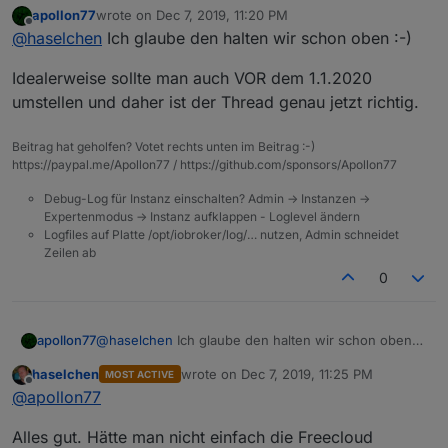
apollon77
wrote on
Dec 7, 2019, 11:20 PM
hatte ja das Thema heute Morgen aufgegriffen.
last edited by
Offline
@
haselchen
Ich glaube den halten wir schon oben :-)
Wäre es nicht sinnvoller gewesen den Thread am
31.12 oder 01.01 aufzumachen?
Idealerweise sollte man auch VOR dem 1.1.2020
In den verbleibenden 3 Wochen verschwindet er
mit Sicherheit in den Weiten des Forums weil ja erst
umstellen und daher ist der Thread genau jetzt richtig.
am 1.1.umgestellt wird.
Ich gehe schwer davon aus , dass dann Problem
Beitrag hat geholfen? Votet rechts unten im Beitrag :-)
Threads zu dem Thema extra aufgemacht werden
https://paypal.me/Apollon77 / https://github.com/sponsors/Apollon77
😎
Debug-Log für Instanz einschalten? Admin -> Instanzen ->
Expertenmodus -> Instanz aufklappen - Loglevel ändern
Logfiles auf Platte /opt/iobroker/log/… nutzen, Admin schneidet
Zeilen ab
0
@
haselchen
Ich glaube den halten wir schon oben
apollon77
:-)
haselchen
wrote on
Dec 7, 2019, 11:25 PM
MOST ACTIVE
Idealerweise sollte man auch VOR dem 1.1.2020
last edited by
Offline
@
apollon77
umstellen und daher ist der Thread genau jetzt
richtig.
Alles gut. Hätte man nicht einfach die Freecloud