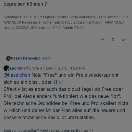
bepreisen können ?
Synology DS218+ & 2 x Fujitsu Esprimo (VM/Container) + FritzBox7590 + 2
AVM 3000 Repeater & Homematic & HUE & Osram & Xiaomi, NPM 10.9.7,
Nodejs 22.22.2 ,JS Controller 7.0.7 ,Admin 7.8.24
0
@
apollon77
haselchen
apollon77
wrote on
Dec 7, 2019, 11:29 PM
Alles gut. Hätte man nicht einfach die Freecloud
last edited by
Offline
@
haselchen
Naja "Free" und ein Preis wiederspricht
bepreisen können ?
sich so ein bissl, oder ?! ;-)
Effektiv ist es aber auch das cloud (egal ob Free oder
Pro) bei Alexa anders funktioniert wie das neue "iot".
Die technische Grundidee bei Free und Pro skaliert nicht
wirklich und daher ist der Plan alles auf die neuere und
bessere technische Basis iot umzustellen.
Beitrag hat geholfen? Votet rechts unten im Beitrag :-)