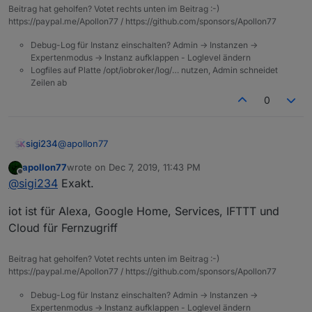
Beitrag hat geholfen? Votet rechts unten im Beitrag :-)
https://paypal.me/Apollon77 / https://github.com/sponsors/Apollon77
Debug-Log für Instanz einschalten? Admin -> Instanzen ->
Expertenmodus -> Instanz aufklappen - Loglevel ändern
Logfiles auf Platte /opt/iobroker/log/… nutzen, Admin schneidet
Zeilen ab
0
@
apollon77
sigi234
apollon77
wrote on
Dec 7, 2019, 11:43 PM
Also kurz gesagt:
last edited by
Offline
@
sigi234
Exakt.
IOT = Alexa und CO
iot ist für Alexa, Google Home, Services, IFTTT und
Cloud = Fernzugriff
Cloud für Fernzugriff
Beitrag hat geholfen? Votet rechts unten im Beitrag :-)
https://paypal.me/Apollon77 / https://github.com/sponsors/Apollon77
Debug-Log für Instanz einschalten? Admin -> Instanzen ->
Expertenmodus -> Instanz aufklappen - Loglevel ändern