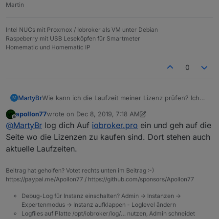
Martin
Intel NUCs mit Proxmox / Iobroker als VM unter Debian
Raspeberry mit USB Leseköpfen für Smartmeter
Homematic und Homematic IP
0
MartyBr
Wie kann ich die Laufzeit meiner Lizenz prüfen? Ich
M
habe eine IOT-Lizenz für den Zugriff auf Amazon
apollon77
wrote on
Dec 8, 2019, 7:18 AM
erworben.
last edited by apollon77
Dec 8, 2019, 8:29 AM
Offline
@
MartyBr
log dich Auf
iobroker.pro
ein und geh auf die
Im Portal finde ich meinen API-Key, nicht aber die
Laufzeit.
Seite wo die Lizenzen zu kaufen sind. Dort stehen auch
aktuelle Laufzeiten.
Beitrag hat geholfen? Votet rechts unten im Beitrag :-)
https://paypal.me/Apollon77 / https://github.com/sponsors/Apollon77
Debug-Log für Instanz einschalten? Admin -> Instanzen ->
Expertenmodus -> Instanz aufklappen - Loglevel ändern
Logfiles auf Platte /opt/iobroker/log/… nutzen, Admin schneidet