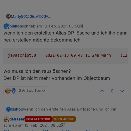
@
da_woody
Marty56
M
Dieser umständliche Weg war mir natürlich klar,
bishop
schrieb am
13. Feb. 2021, 08:50
B
deshalb ja meine Anfrage :-(
Aber ja, es gibt durchaus Problemstellungen, wo ich
zuletzt editiert von bishop
Offline
wenn ich den erstellten Alias DP lösche und ich ihn dann
alle neuanlegen will.
Man kann auch nicht alle Aliases auf einmal löschen.
neu erstellen möchte bekomme ich.
javascript.0
2021-02-13 09:47:11.248	
warn
(123
wo muss ich den rauslöschen?
Der DP ist nicht mehr vorhanden im Objectbaum
2 Antworten
0
wenn ich den erstellten Alias DP lösche und ich ihn
bishop
B
dann neu erstellen möchte bekomme ich.
dslraser
FORUM TESTING
MOST ACTIVE
Offline
schrieb am
13. Feb. 2021, 08:52
zuletzt editiert von dslraser
wo muss ich den rauslöschen?