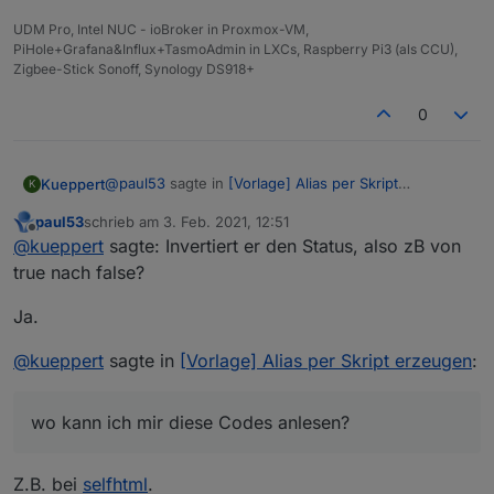
UDM Pro, Intel NUC - ioBroker in Proxmox-VM,
PiHole+Grafana&Influx+TasmoAdmin in LXCs, Raspberry Pi3 (als CCU),
Zigbee-Stick Sonoff, Synology DS918+
0
@
paul53
sagte in
[Vorlage] Alias per Skript
Kueppert
K
erzeugen
:
paul53
schrieb am
3. Feb. 2021, 12:51
zuletzt editiert von
Offline
"!val"
@
kueppert
sagte: Invertiert er den Status, also zB von
true nach false?
kannst du mir sagen, was das bedeutet? Invertiert er
Ja.
den Status, also zB von true nach false?
Und wo kann ich mir diese Codes anlesen? Hab
@
kueppert
sagte in
[Vorlage] Alias per Skript erzeugen
:
schon paar mal gesucht aber für mich nichts
verständliches gefunden.
Danke dir und vG, Thorsten
wo kann ich mir diese Codes anlesen?
Z.B. bei
selfhtml
.