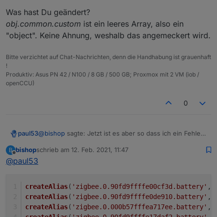
2021-02-10 21:30:11.239 - warn: javascript.0 (
kann gerade nicht den Teil des Scriptes liefern da ich
2021-02-10 21:30:11.240 - warn: javascript.0 (
Was hast Du geändert?
nicht zu hause bin, werde ich nachreichen wenn es
obj.common.custom
ist ein leeres Array, also ein
benötigt wird.
Ist ein Zigbee DP der Prozent liefert, gleiche DP werden
"object". Keine Ahnung, weshalb das angemeckert wird.
Ich versteh den Fehler so das er "object" erwartet aber
aber erstellt.
ein "object" bekommt also eigentlich doch richtig oder?
Bitte verzichtet auf Chat-Nachrichten, denn die Handhabung ist grauenhaft
!
Produktiv: Asus PN 42 / N100 / 8 GB / 500 GB; Proxmox mit 2 VM (iob /
openCCU)
0
@
bishop
sagte: Jetzt ist es aber so dass ich ein Fehler
paul53
bekomme.
bishop
schrieb am
12. Feb. 2021, 11:47
B
Was hast Du geändert?
zuletzt editiert von
Offline
@
paul53
obj.common.custom
ist ein leeres Array, also ein
"object". Keine Ahnung, weshalb das angemeckert
wird.
createAlias
(
'zigbee.0.90fd9ffffe00cf3d.battery'
, 
createAlias
(
'zigbee.0.90fd9ffffe0de910.battery'
, 
createAlias
(
'zigbee.0.000b57fffea717ee.battery'
, 
createAlias
(
'zigbee.0.90fd9ffffe17daf2.battery'
, 