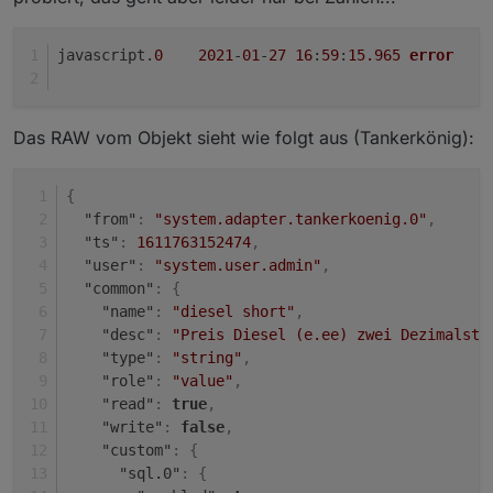
javascript.
0
2021
-
01
-
27
16
:
59
:
15.965
error
	(
Das RAW vom Objekt sieht wie folgt aus (Tankerkönig):
{
"from"
:
"system.adapter.tankerkoenig.0"
,
"ts"
:
1611763152474
,
"user"
:
"system.user.admin"
,
"common"
:
{
"name"
:
"diesel short"
,
"desc"
:
"Preis Diesel (e.ee) zwei Dezimalste
"type"
:
"string"
,
"role"
:
"value"
,
"read"
:
true
,
"write"
:
false
,
"custom"
:
{
"sql.0"
:
{