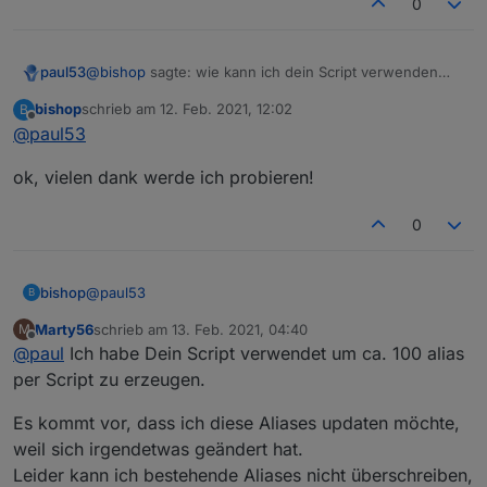
0
@
bishop
sagte: wie kann ich dein Script verwenden
paul53
und mehrerer Aliases damit erstellen lassen?
bishop
schrieb am
12. Feb. 2021, 12:02
B
Nur nacheinander einzeln.
zuletzt editiert von
Offline
@
paul53
@
bishop
sagte in
[Vorlage] Alias per Skript erzeugen
:
ok, vielen dank werde ich probieren!
immer alles abändern wenn ich ein neuen Alias
0
erstellen will oder?
Nur die nötigen Zuweisungen, oftmals nur für
idOrigin,
idAlias
und
nameAlias
. Das muss auch alles in die
@
paul53
bishop
Funktionsaufrufe eingegeben werden, ist also nicht
B
schneller aber anfälliger für Fehler, da die genaue
Marty56
schrieb am
13. Feb. 2021, 04:40
M
ok, vielen dank werde ich probieren!
Reihenfolge beachtet werden muss.
zuletzt editiert von
Offline
@
paul
Ich habe Dein Script verwendet um ca. 100 alias
per Script zu erzeugen.
Es kommt vor, dass ich diese Aliases updaten möchte,
weil sich irgendetwas geändert hat.
Leider kann ich bestehende Aliases nicht überschreiben,