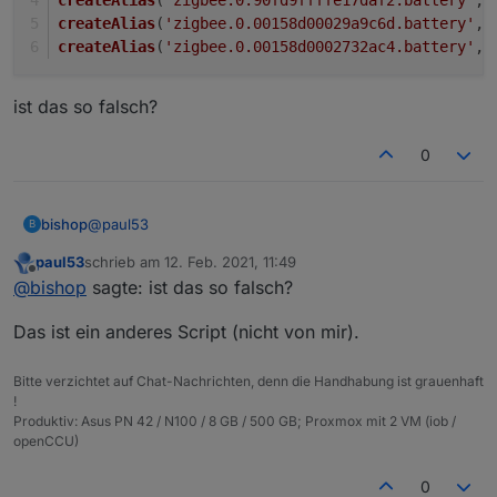
createAlias
(
'zigbee.0.00158d00029a9c6d.battery'
, 
createAlias
(
'zigbee.0.00158d0002732ac4.battery'
, 
ist das so falsch?
0
@
paul53
bishop
B
paul53
schrieb am
12. Feb. 2021, 11:49
createAlias('zigbee.0.90fd9ffffe00cf3d.battery
zuletzt editiert von
Offline
@
bishop
sagte: ist das so falsch?
createAlias('zigbee.0.90fd9ffffe0de910.battery
ist das so falsch?
createAlias('zigbee.0.000b57fffea717ee.battery
Das ist ein anderes Script (nicht von mir).
createAlias('zigbee.0.90fd9ffffe17daf2.battery
createAlias('zigbee.0.00158d00029a9c6d.battery
Bitte verzichtet auf Chat-Nachrichten, denn die Handhabung ist grauenhaft
!
Produktiv: Asus PN 42 / N100 / 8 GB / 500 GB; Proxmox mit 2 VM (iob /
openCCU)
0