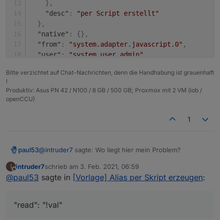
}
,
  "from": "system.adapter.javascript.0",

"desc"
:
"per Script erstellt"
  "user": "system.user.admin",

}
,
  "ts": 1612101337265,

"native"
:
{
}
,
  "_id": "alias.0.Bewegungsmelder.Innen.Schla
"from"
:
"system.adapter.javascript.0"
,
  "acl": {

"user"
:
"system.user.admin"
,
    "object": 1636,

"ts"
:
1612101337265
,
    "state": 1636,

Bitte verzichtet auf Chat-Nachrichten, denn die Handhabung ist grauenhaft
    "owner": "system.user.admin",

"_id"
:
"alias.0.Bewegungsmelder.Innen.Schlafzi
!
    "ownerGroup": "system.group.administrator
"acl"
:
{
Produktiv: Asus PN 42 / N100 / 8 GB / 500 GB; Proxmox mit 2 VM (iob /
  }

"object"
:
1636
,
openCCU)
"state"
:
1636
,
"owner"
:
"system.user.admin"
,
1
"ownerGroup"
:
"system.group.administrator"
}
}
@
intruder7
sagte: Wo liegt hier mein Problem?
paul53
intruder7
schrieb am
3. Feb. 2021, 06:59
I
Die Konvertierung muss mittels
common.alias.read
zuletzt editiert von
Offline
@
paul53
sagte in
[Vorlage] Alias per Skript erzeugen
:
erfolgen, nicht mittels
common.states
.
{

  "type": "state",

"read": "!val"
  "common": {

    "def": false,
