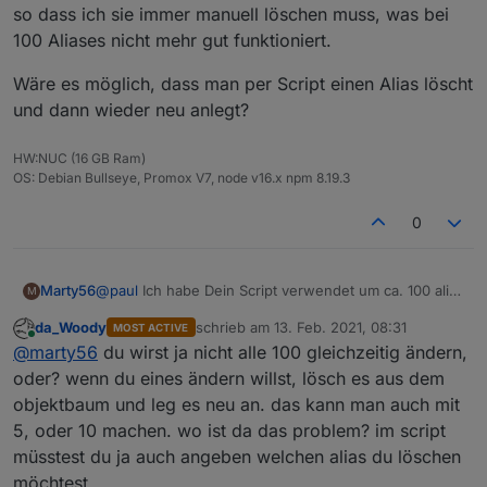
so dass ich sie immer manuell löschen muss, was bei
100 Aliases nicht mehr gut funktioniert.
Wäre es möglich, dass man per Script einen Alias löscht
und dann wieder neu anlegt?
HW:NUC (16 GB Ram)
OS: Debian Bullseye, Promox V7, node v16.x npm 8.19.3
0
@
paul
Ich habe Dein Script verwendet um ca. 100 alias
Marty56
M
per Script zu erzeugen.
da_Woody
schrieb am
13. Feb. 2021, 08:31
MOST ACTIVE
Es kommt vor, dass ich diese Aliases updaten möchte,
zuletzt editiert von
Online
@
marty56
du wirst ja nicht alle 100 gleichzeitig ändern,
weil sich irgendetwas geändert hat.
Leider kann ich bestehende Aliases nicht
Wäre es möglich, dass man per Script einen Alias
oder? wenn du eines ändern willst, lösch es aus dem
überschreiben, so dass ich sie immer manuell löschen
löscht und dann wieder neu anlegt?
objektbaum und leg es neu an. das kann man auch mit
muss, was bei 100 Aliases nicht mehr gut funktioniert.
5, oder 10 machen. wo ist da das problem? im script
müsstest du ja auch angeben welchen alias du löschen
möchtest...