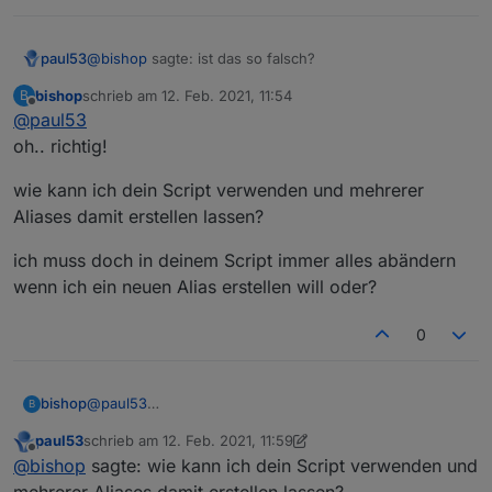
@
bishop
sagte: ist das so falsch?
paul53
bishop
schrieb am
12. Feb. 2021, 11:54
B
Das ist ein anderes Script (nicht von mir).
zuletzt editiert von
Offline
@
paul53
oh.. richtig!
wie kann ich dein Script verwenden und mehrerer
Aliases damit erstellen lassen?
ich muss doch in deinem Script immer alles abändern
wenn ich ein neuen Alias erstellen will oder?
0
@
paul53
bishop
B
oh.. richtig!
paul53
schrieb am
12. Feb. 2021, 11:59
wie kann ich dein Script verwenden und mehrerer
zuletzt editiert von paul53
2. Dez. 2021, 12:59
Offline
@
bishop
sagte: wie kann ich dein Script verwenden und
Aliases damit erstellen lassen?
ich muss doch in deinem Script immer alles abändern