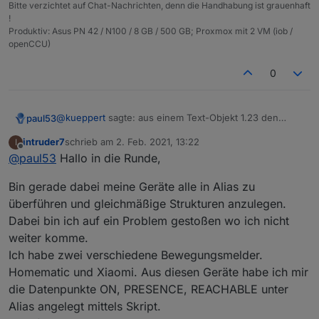
  "common": {

Bitte verzichtet auf Chat-Nachrichten, denn die Handhabung ist grauenhaft
}
    "name": "diesel short",

!
    "desc": "Preis Diesel (e.ee) zwei Dezima
Produktiv: Asus PN 42 / N100 / 8 GB / 500 GB; Proxmox mit 2 VM (iob /
    "type": "string",

openCCU)
    "role": "value",

    "read": true,

0
    "write": false,

    "custom": {

      "sql.0": {

@
kueppert
sagte: aus einem Text-Objekt 1.23 den
paul53
        "enabled": true,

Punkt zu einem Komma konvertiert bekomme?
        "changesOnly": true,

intruder7
schrieb am
2. Feb. 2021, 13:22
I
zuletzt editiert von
        "debounce": "10000",

Offline
@
paul53
Hallo in die Runde,
        "maxLength": 10,

        "retention": 0,

Bin gerade dabei meine Geräte alle in Alias zu
        "changesRelogInterval": 0,

überführen und gleichmäßige Strukturen anzulegen.
        "changesMinDelta": 0,

Dabei bin ich auf ein Problem gestoßen wo ich nicht
        "storageType": "",

        "aliasId": "",

weiter komme.
        "counter": false

Ich habe zwei verschiedene Bewegungsmelder.
      }

Homematic und Xiaomi. Aus diesen Geräte habe ich mir
    }

  },

die Datenpunkte ON, PRESENCE, REACHABLE unter
  "native": {},

Alias angelegt mittels Skript.
  "acl": {
