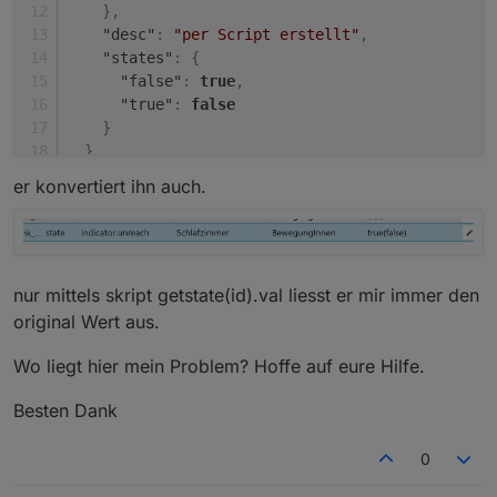
}
,
"desc"
:
"per Script erstellt"
,
"states"
:
{
"false"
:
true
,
"true"
:
false
}
}
,
"native"
:
{
}
,
er konvertiert ihn auch.
"from"
:
"system.adapter.javascript.0"
,
"user"
:
"system.user.admin"
,
"ts"
:
1612101337265
,
"_id"
:
"alias.0.Bewegungsmelder.Innen.Schlafzi
"acl"
:
{
nur mittels skript getstate(id).val liesst er mir immer den
"object"
:
1636
,
original Wert aus.
"state"
:
1636
,
"owner"
:
"system.user.admin"
,
Wo liegt hier mein Problem? Hoffe auf eure Hilfe.
"ownerGroup"
:
"system.group.administrator"
}
Besten Dank
}
0