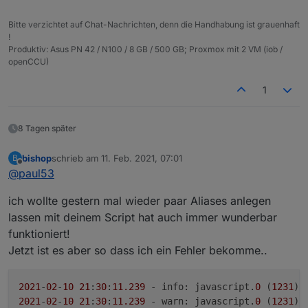
Bitte verzichtet auf Chat-Nachrichten, denn die Handhabung ist grauenhaft
!
Produktiv: Asus PN 42 / N100 / 8 GB / 500 GB; Proxmox mit 2 VM (iob /
openCCU)
1
8 Tagen später
bishop
schrieb am
11. Feb. 2021, 07:01
B
zuletzt editiert von
Offline
@
paul53
ich wollte gestern mal wieder paar Aliases anlegen
lassen mit deinem Script hat auch immer wunderbar
funktioniert!
Jetzt ist es aber so dass ich ein Fehler bekomme..
2021
-
02
-
10
21
:
30
:
11.239
 - info: javascript.
0
 (
1231
) 
2021
-
02
-
10
21
:
30
:
11.239
 - warn: javascript.
0
 (
1231
) 