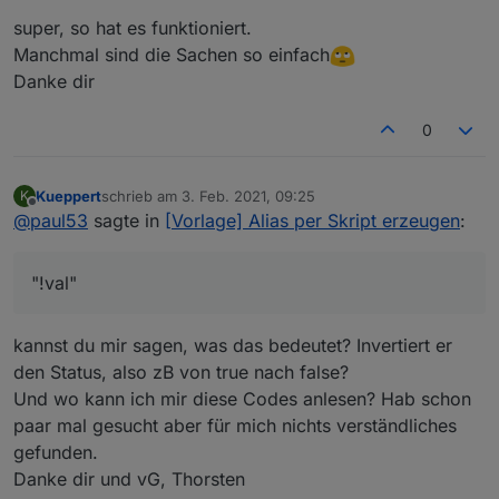
    "type": "boolean",

super, so hat es funktioniert.
    "read": true,

Manchmal sind die Sachen so einfach
    "write": false,

    "role": "indicator.reachable",

Danke dir
    "name": "Bewegungsmelder_Schlafzimmer_Wand
    "alias": {

0
      "id": "hm-rpc.2.000Cxxxxxxxxx5.0.UNREACH"
      "read": "!val"

    },

Kueppert
schrieb am
3. Feb. 2021, 09:25
K
    "desc": "per Script erstellt"

zuletzt editiert von
Offline
@
paul53
sagte in
[Vorlage] Alias per Skript erzeugen
:
  },

  "native": {},

  "from": "system.adapter.javascript.0",

"!val"
  "user": "system.user.admin",

  "ts": 1612101337265,

  "_id": "alias.0.Bewegungsmelder.Innen.Schlaf
kannst du mir sagen, was das bedeutet? Invertiert er
  "acl": {

den Status, also zB von true nach false?
    "object": 1636,

    "state": 1636,

Und wo kann ich mir diese Codes anlesen? Hab schon
    "owner": "system.user.admin",

paar mal gesucht aber für mich nichts verständliches
    "ownerGroup": "system.group.administrator"

gefunden.
  }

Danke dir und vG, Thorsten