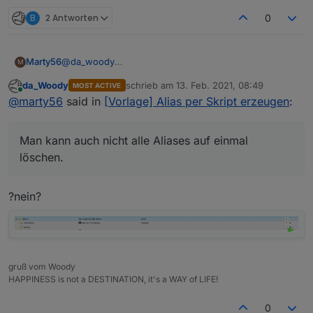
B
2 Antworten
0
@
da_woody
Marty56
M
Dieser umständliche Weg war mir natürlich klar,
da_Woody
schrieb am
13. Feb. 2021, 08:49
MOST ACTIVE
deshalb ja meine Anfrage :-(
Aber ja, es gibt durchaus Problemstellungen, wo ich
zuletzt editiert von
Online
@
marty56
said in
[Vorlage] Alias per Skript erzeugen
:
alle neuanlegen will.
Man kann auch nicht alle Aliases auf einmal löschen.
Man kann auch nicht alle Aliases auf einmal
löschen.
?nein?
gruß vom Woody
HAPPINESS is not a DESTINATION, it's a WAY of LIFE!
0