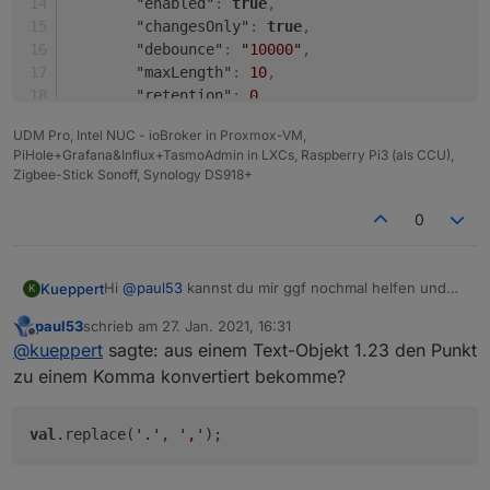
"enabled"
:
true
,
"changesOnly"
:
true
,
"debounce"
:
"10000"
,
"maxLength"
:
10
,
"retention"
:
0
,
"changesRelogInterval"
:
0
,
UDM Pro, Intel NUC - ioBroker in Proxmox-VM,
"changesMinDelta"
:
0
,
PiHole+Grafana&Influx+TasmoAdmin in LXCs, Raspberry Pi3 (als CCU),
"storageType"
:
""
,
Zigbee-Stick Sonoff, Synology DS918+
"aliasId"
:
""
,
"counter"
:
false
0
}
}
}
,
Hi
@
paul53
kannst du mir ggf nochmal helfen und
Kueppert
K
"native"
:
{
}
,
mir mitteilen, wie ich
"acl"
:
{
paul53
schrieb am
27. Jan. 2021, 16:31
aus einem Text-Objekt 1.23 den Punkt zu einem
zuletzt editiert von
Offline
@
kueppert
sagte: aus einem Text-Objekt 1.23 den Punkt
"object"
:
1636
,
Komma konvertiert bekomme? Habe es vorher mit
Das RAW vom Objekt sieht wie folgt aus
"owner"
val.tofixed probiert, das geht aber leider nur bei
:
"system.user.admin"
,
zu einem Komma konvertiert bekomme?
(Tankerkönig):
Zahlen...
"ownerGroup"
:
"system.group.administrator"
,
{

"state"
:
1636
  "from": "system.adapter.tankerkoenig.0",

val
.replace(
'.'
, 
','
}
,
  "ts": 1611763152474,

"_id"
:
"tankerkoenig.0.stations.1.diesel.short
  "user": "system.user.admin",

"type"
:
"state"