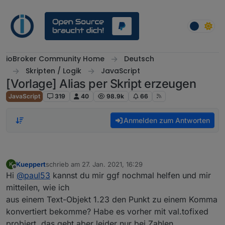
Weiter zum Inhalt
ioBroker Community Home
Deutsch
Skripten / Logik
JavaScript
[Vorlage] Alias per Skript erzeugen
JavaScript
319
40
98.9k
66
Anmelden zum Antworten
Kueppert
schrieb am
27. Jan. 2021, 16:29
K
zuletzt editiert von
Offline
Hi
@
paul53
kannst du mir ggf nochmal helfen und mir
mitteilen, wie ich
aus einem Text-Objekt 1.23 den Punkt zu einem Komma
konvertiert bekomme? Habe es vorher mit val.tofixed
probiert, das geht aber leider nur bei Zahlen...