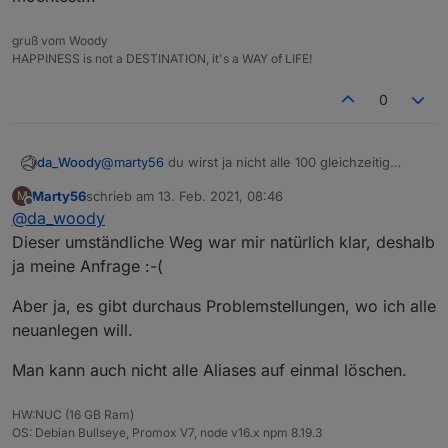
gruß vom Woody
HAPPINESS is not a DESTINATION, it's a WAY of LIFE!
0
da_Woody
@
marty56
du wirst ja nicht alle 100 gleichzeitig
ändern, oder? wenn du eines ändern willst, lösch
Marty56
schrieb am
13. Feb. 2021, 08:46
M
es aus dem objektbaum und leg es neu an. das
zuletzt editiert von
Offline
@
da_woody
kann man auch mit 5, oder 10 machen. wo ist da das
problem? im script müsstest du ja auch angeben
Dieser umständliche Weg war mir natürlich klar, deshalb
welchen alias du löschen möchtest...
ja meine Anfrage :-(
Aber ja, es gibt durchaus Problemstellungen, wo ich alle
neuanlegen will.
Man kann auch nicht alle Aliases auf einmal löschen.
HW:NUC (16 GB Ram)
OS: Debian Bullseye, Promox V7, node v16.x npm 8.19.3