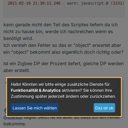
2021
-
02
-
10
21
:
30
:
11.240
 - warn: javascript.
0
 (
1231
) 
kann gerade nicht den Teil des Scriptes liefern da ich
nicht zu hause bin, werde ich nachreichen wenn es
benötigt wird.
Ich versteh den Fehler so das er "object" erwartet aber
ein "object" bekommt also eigentlich doch richtig oder?
Ist ein Zigbee DP der Prozent liefert, gleiche DP werden
aber erstellt.
M
2 Antworten
0
Hallo! Könnten wir bitte einige zusätzliche Dienste für
Funktionalität & Analytics
aktivieren? Sie können Ihre
Zustimmung später jederzeit ändern oder zurückziehen.
@
paul53
bishop
B
Lassen Sie mich wählen
Das ist ok
paul53
schrieb am
11. Feb. 2021, 12:31
ich wollte gestern mal wieder paar Aliases anlegen
zuletzt editiert von
Offline
@
bishop
sagte: Jetzt ist es aber so dass ich ein Fehler
lassen mit deinem Script hat auch immer wunderbar
funktioniert!
2021-02-10 21:30:11.239 - info: javascript.0 (
bekomme.
Jetzt ist es aber so dass ich ein Fehler bekomme..