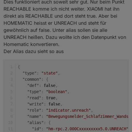
Dies funktioniert auch soweit sehr gut. Nur beim Punkt
    "object": 1636,

REACHABLE komme ich nicht weiter. XIAOMI hat ihn
    "owner": "system.user.admin",

    "ownerGroup": "system.group.administrator
direkt als REACHABLE und dort steht true. Aber bei
    "state": 1636

HOMEMATIC heisst er UNREACH und steht für
  },

gewöhnlich auf false. Unter alias sollen sie alle
  "_id": "tankerkoenig.0.stations.1.diesel.sh
UNREACH heißen. Dazu wollte ich den Datenpunkt von
  "type": "state"

Homematic konvertieren.
Der Alias dazu sieht so aus
{
"type"
:
"state"
,
"common"
:
{
"def"
:
false
,
"type"
:
"boolean"
,
"read"
:
true
,
"write"
:
false
,
"role"
:
"indicator.unreach"
,
"name"
:
"Bewegungsmelder_Schlafzimmer_Wandsc
"alias"
:
{
"id"
:
"hm-rpc.2.000Cxxxxxxxxx5.0.UNREACH"