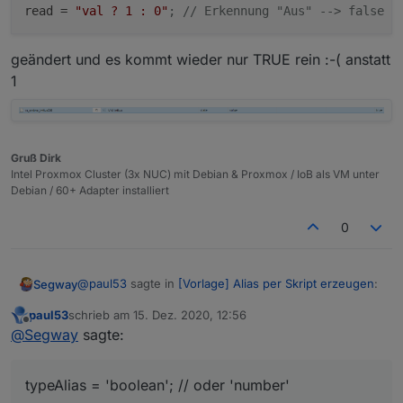
read
 = 
"val ? 1 : 0"
; // Erkennung "Aus" --> false e
geändert und es kommt wieder nur TRUE rein :-( anstatt
1
Gruß Dirk
Intel Proxmox Cluster (3x NUC) mit Debian & Proxmox / IoB als VM unter
Debian / 60+ Adapter installiert
0
@
paul53
sagte in
[Vorlage] Alias per Skript erzeugen
:
Segway
paul53
schrieb am
15. Dez. 2020, 12:56
zuletzt editiert von
Offline
@
Segway
sagte:
@
Segway
sagte:
Mhhh, nun hab ich es auf:
bei true eine 0 im Punkt
typeAlias = 'boolean'; // oder 'number'
typeAlias = 'boolean'; // oder 'number'
