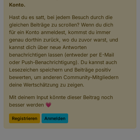
"number_maxDecimal"
:
""
,
Konto.
"number_min"
:
""
,
"number_max"
:
""
,
Hast du es satt, bei jedem Besuch durch die
"number_calculation"
:
""
,
gleichen Beiträge zu scrollen? Wenn du dich
"number_calculation_readOnly"
:
""
,
für ein Konto anmeldest, kommst du immer
"number_to_boolean_condition"
:
""
,
genau dorthin zurück, wo du zuvor warst, und
"number_to_boolean_value_true"
:
""
,
kannst dich über neue Antworten
"number_to_boolean_value_false"
:
""
,
benachrichtigen lassen (entweder per E-Mail
"number_to_string_condition"
:
""
,
oder Push-Benachrichtigung). Du kannst auch
"number_to_duration_convert_seconds"
:
""
"number_to_duration_format"
:
""
,
Lesezeichen speichern und Beiträge positiv
"number_to_datetime_convert_seconds"
:
""
bewerten, um anderen Community-Mitgliedern
"number_to_datetime_format"
:
""
,
deine Wertschätzung zu zeigen.
"number_to_multi_condition"
:
""
,
"boolean_convertTo"
:
""
,
Mit deinem Input könnte dieser Beitrag noch
"boolean_to_string_value_true"
:
""
,
besser werden 💗
"boolean_to_string_value_false"
:
""
,
"string_convertTo"
:
""
,
Registrieren
Anmelden
"string_prefix"
:
""
,
"string_suffix"
:
""
,
"string_to_boolean_value_true"
:
""
,