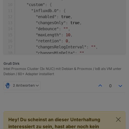
"custom"
:
{
"influxdb.0"
:
{
"enabled"
:
true
,
"changesOnly"
:
true
,
"debounce"
:
""
,
"maxLength"
:
10
,
"retention"
:
0
,
"changesRelogInterval"
:
""
,
"changesMinDelta"
:
""
,
"storageType"
:
"Boolean"
,
Gruß Dirk
"aliasId"
:
""
Intel Proxmox Cluster (3x NUC) mit Debian & Proxmox / IoB als VM unter
}
,
Debian / 60+ Adapter installiert
"linkeddevices.0"
:
{
"enabled"
:
true
,
2 Antworten
0
"number_unit"
:
""
,
"linkedId"
:
"InfluxDB_.is_online"
,
"name"
:
""
,
"role"
:
""
,
"mergeSettingsOnRestart"
:
false
,
Hey! Du scheinst an dieser Unterhaltung
"expertSettings"
:
false
,
"number_convertTo"
:
""
,
interessiert zu sein, hast aber noch kein