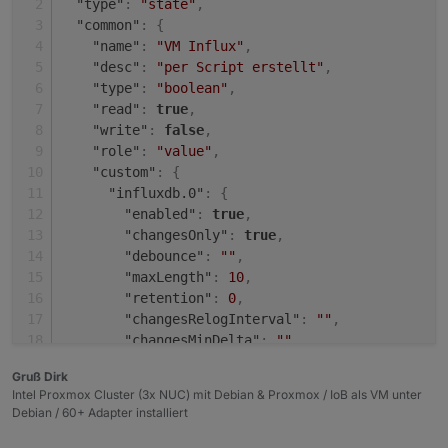
"type"
:
"state"
,
"common"
:
{
"name"
:
"VM Influx"
,
"desc"
:
"per Script erstellt"
,
"type"
:
"boolean"
,
"read"
:
true
,
"write"
:
false
,
"role"
:
"value"
,
"custom"
:
{
"influxdb.0"
:
{
"enabled"
:
true
,
"changesOnly"
:
true
,
"debounce"
:
""
,
"maxLength"
:
10
,
"retention"
:
0
,
"changesRelogInterval"
:
""
,
"changesMinDelta"
:
""
,
"storageType"
:
"Boolean"
,
Gruß Dirk
"aliasId"
:
""
Intel Proxmox Cluster (3x NUC) mit Debian & Proxmox / IoB als VM unter
}
,
Debian / 60+ Adapter installiert
"linkeddevices.0"
:
{
"enabled"
:
true
,