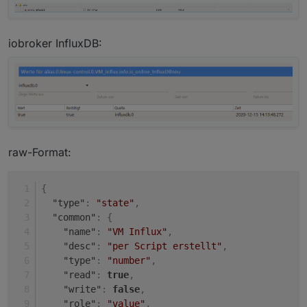
iobroker InfluxDB:
raw-Format:
{
"type"
:
"state"
,
"common"
:
{
"name"
:
"VM Influx"
,
"desc"
:
"per Script erstellt"
,
"type"
:
"number"
,
"read"
:
true
,
"write"
:
false
,
"role"
:
"value"
,