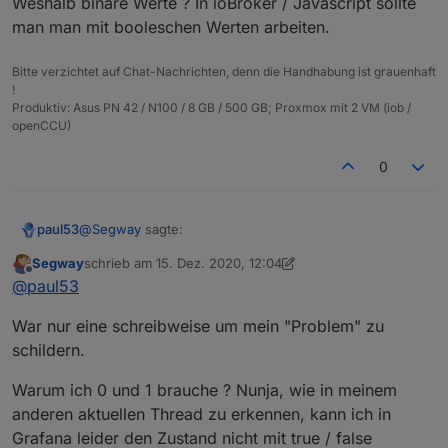
Weshalb binäre Werte ? In ioBroker / Javascript sollte
      } else obj.common.alias.id = idSrc;

man man mit booleschen Werten arbeiten.
      if(typeAlias) obj.common.type = typeAlias
      if(obj.common.read !== false && read) ob
      if(obj.common.write !== false && write) 
Bitte verzichtet auf Chat-Nachrichten, denn die Handhabung ist grauenhaft
      if(nameAlias) obj.common.name = nameAlias
!
Produktiv: Asus PN 42 / N100 / 8 GB / 500 GB; Proxmox mit 2 VM (iob /
      if(role) obj.common.role = role;

openCCU)
      if(desc) obj.common.desc = desc;

      if(obj.common.type == 'number') {

         if(min !== undefined) obj.common.min =
0
         if(max !== undefined) obj.common.max =
         if(unit) obj.common.unit = unit;

      } else {

@
Segway
sagte:
paul53
         if(obj.common.min !== undefined) dele
         if(obj.common.max !== undefined) dele
Segway
schrieb am
15. Dez. 2020, 12:04
zuletzt editiert von Segway
Offline
         if(obj.common.unit) delete obj.common.
Datenpunkt true / false --> type = string
@
paul53
      }

      if(states) obj.common.states = states;

War nur eine schreibweise um mein "Problem" zu
Du meinst: "true" / "false"; type: "string" ?
      if(custom && obj.common.custom) obj.comm
schildern.
      obj.native = {};

@
Segway
sagte in
[Vorlage] Alias per Skript erzeugen
:
      setObject(idDst, obj, function() {

Warum ich 0 und 1 brauche ? Nunja, wie in meinem
         if(idRd) setState(idRd, getState(idRd
anderen aktuellen Thread zu erkennen, kann ich in
         else setState(idSrc, getState(idSrc).
Alias erzeugen der bei true dann 1 liefert und bei
      });

Grafana leider den Zustand nicht mit true / false
false 0