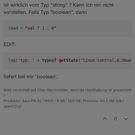
"boolean_convertTo"
:
""
,
ist wirklich vom Typ "string" ? Kann ich mir nicht
        "maxLength": 10,

"boolean_to_string_value_true"
:
""
,
        "retention": 0,

vorstellen. Falls Typ "boolean", dann
        "changesRelogInterval": "",

"boolean_to_string_value_false"
:
""
,
        "changesMinDelta": "",

"string_convertTo"
:
""
,
        "storageType": "Boolean",

read
 = 
"val ? 1 : 0"
"string_prefix"
:
""
,
        "aliasId": ""

"string_suffix"
:
""
,
      },

"string_to_boolean_value_true"
:
""
,
EDIT:
      "linkeddevices.0": {

"string_to_boolean_value_false"
:
""
,
        "enabled": true,

"string_to_number_unit"
:
""
,
        "number_unit": "",

log(
'typ: '
 + 
typeof
getState
(
"linux-control.0.Ubunt
"string_to_number_maxDecimal"
:
""
,
        "linkedId": "InfluxDB_.is_online",

"string_to_number_calculation"
:
""
,
        "name": "",

"string_to_number_calculation_readOnly"
:
        "role": "",

liefert bei mir 'boolean'.
        "mergeSettingsOnRestart": false,

"string_to_duration_format"
:
""
,
        "expertSettings": false,

"string_to_datetime_parser"
:
""
,
Bitte verzichtet auf Chat-Nachrichten, denn die Handhabung ist grauenhaft
        "number_convertTo": "",

"string_to_datetime_format"
:
""
!
        "number_maxDecimal": "",

}
Produktiv: Asus PN 42 / N100 / 8 GB / 500 GB; Proxmox mit 2 VM (iob /
        "number_min": "",

}
,
openCCU)
        "number_max": "",

"alias"
:
{
        "number_calculation": "",

"id"
:
"linux-control.0.VM_Influx.info.is_o
0
        "number_calculation_readOnly": "",

"read"
:
"val == 'true' ? 1 : 0"
        "number_to_boolean_condition": "",

}
        "number_to_boolean_value_true": "",
