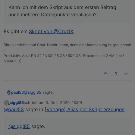
Kann ich mit dem Skript aus dem ersten Beitrag
auch mehrere Datenpunkte veraliasen?
Es gibt ein
Skript von @CruziX
.
Bitte verzichtet auf Chat-Nachrichten, denn die Handhabung ist grauenhaft
!
Produktiv: Asus PN 42 / N100 / 8 GB / 500 GB; Proxmox mit 2 VM (iob /
openCCU)
1
@
siggi85
sagte:
paul53
siggi85
schrieb am
6. Dez. 2020, 18:09
zuletzt editiert von
Offline
Kann ich mit dem Skript aus dem ersten Beitrag
@
paul53
sagte in
[Vorlage] Alias per Skript erzeugen
:
auch mehrere Datenpunkte veraliasen?
Es gibt ein
Skript von @CruziX
.
@
siggi85
sagte: