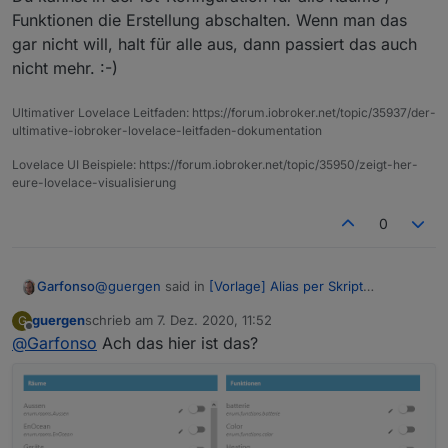
Funktionen die Erstellung abschalten. Wenn man das
gar nicht will, halt für alle aus, dann passiert das auch
nicht mehr. :-)
Ultimativer Lovelace Leitfaden: https://forum.iobroker.net/topic/35937/der-
ultimative-iobroker-lovelace-leitfaden-dokumentation
Lovelace UI Beispiele: https://forum.iobroker.net/topic/35950/zeigt-her-
eure-lovelace-visualisierung
0
@
guergen
said in
[Vorlage] Alias per Skript
Garfonso
erzeugen
:
guergen
schrieb am
7. Dez. 2020, 11:52
G
zuletzt editiert von
Offline
@
Garfonso
Ach das hier ist das?
@
Garfonso
Wo kann ich die automatische
Erzeugung im iot denn ausschalten?
Du kannst in der iot-Konfiguration für alle Räume /
Funktionen die Erstellung abschalten. Wenn man das
gar nicht will, halt für alle aus, dann passiert das
auch nicht mehr. :-)