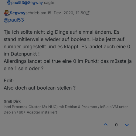
}
,
        "number_to_boolean_value_false": "",

@
Segway
sagte:
paul53
        "number_to_string_condition": "",

"native"
:
{
}
,
        "number_to_duration_convert_seconds": 
Segway
schrieb am
15. Dez. 2020, 12:50
"from"
:
"system.adapter.javascript.0"
,
zuletzt editiert von Segway
Offline
        "number_to_duration_format": "",

trotzdem wird in dem Aliaswert dann FALSE
@
paul53
"user"
:
"system.user.admin"
,
        "number_to_datetime_convert_seconds": 
reingeschrieben
"ts"
:
1608034784675
,
Ich lese
        "number_to_datetime_format": "",

Tja ich sollte nicht zig Dinge auf einmal ändern. Es
"_id"
:
"alias.0.linux-control.0.VM_Influx.info
        "number_to_multi_condition": "",

stand mitllerweile wieder auf boolean. Habe jetzt auf
"acl"
:
{
        "boolean_convertTo": "",

number umgestellt und es klappt. Es landet auch eine 0
"object"
:
1636
,
        "boolean_to_string_value_true": "",

"state"
:
1636
,
im Datenpunkt !
        "boolean_to_string_value_false": "",

"_id": "alias.0.linux-
"owner"
:
"system.user.admin"
,
        "string_convertTo": "",

Allerdings landet bei true eine 0 im Punkt; das müsste ja
control.0.VM_Influx.info.is_online_InfluxDB",
        "string_prefix": "",

"ownerGroup"
:
"system.group.administrator"
ist wirklich vom Typ "string" ? Kann ich mir nicht
eine 1 sein oder ?
        "string_suffix": "",

}
vorstellen. Falls Typ "boolean", dann
        "string_to_boolean_value_true": "",

}
Edit:
        "string_to_boolean_value_false": "",

Also doch auf boolean stellen ?
        "string_to_number_unit": "",

EDIT:
        "string_to_number_maxDecimal": "",

        "string_to_number_calculation": "",

Gruß Dirk
        "string_to_number_calculation_readOnly
Intel Proxmox Cluster (3x NUC) mit Debian & Proxmox / IoB als VM unter
        "string_to_duration_format": "",

liefert bei mir 'boolean'.
Debian / 60+ Adapter installiert
        "string_to_datetime_parser": "",

        "string_to_datetime_format": ""

0
      }

    },
