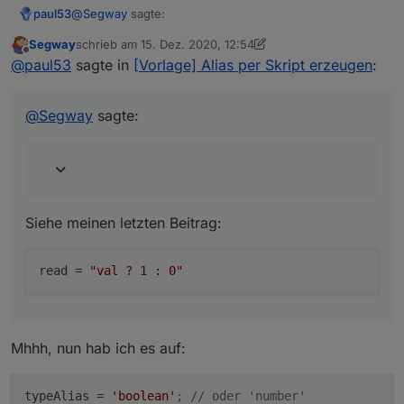
@
Segway
sagte:
paul53
Segway
schrieb am
15. Dez. 2020, 12:54
zuletzt editiert von Segway
Offline
bei true eine 0 im Punkt
@
paul53
sagte in
[Vorlage] Alias per Skript erzeugen
:
Siehe meinen letzten Beitrag:
@
Segway
sagte:
Siehe meinen letzten Beitrag:
read
 = 
"val ? 1 : 0"
Mhhh, nun hab ich es auf:
typeAlias
 = 
'boolean'
; // oder 'number'