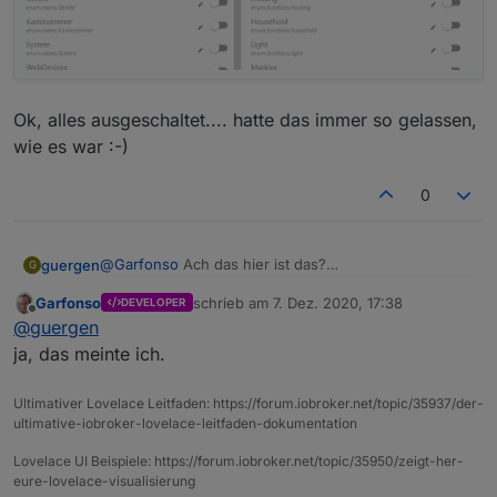
Ok, alles ausgeschaltet.... hatte das immer so gelassen,
wie es war :-)
0
@
Garfonso
Ach das hier ist das?
guergen
G
Garfonso
schrieb am
7. Dez. 2020, 17:38
DEVELOPER
Ok, alles ausgeschaltet.... hatte das immer so
zuletzt editiert von
Offline
@
guergen
gelassen, wie es war :-)
ja, das meinte ich.
Ultimativer Lovelace Leitfaden: https://forum.iobroker.net/topic/35937/der-
ultimative-iobroker-lovelace-leitfaden-dokumentation
Lovelace UI Beispiele: https://forum.iobroker.net/topic/35950/zeigt-her-
eure-lovelace-visualisierung