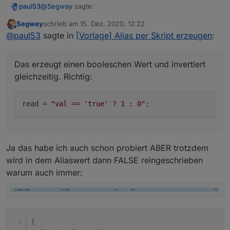
@
Segway
sagte:
paul53
Segway
schrieb am
15. Dez. 2020, 12:22
zuletzt editiert von
Offline
read = "!val";
@
paul53
sagte in
[Vorlage] Alias per Skript erzeugen
:
Das erzeugt einen booleschen Wert und invertiert
Das erzeugt einen booleschen Wert und invertiert
gleichzeitig. Richtig:
gleichzeitig. Richtig:
read
 = 
"val == 'true' ? 1 : 0"
;
Ja das habe ich auch schon probiert ABER trotzdem
wird in dem Aliaswert dann FALSE reingeschrieben
warum auch immer:
{