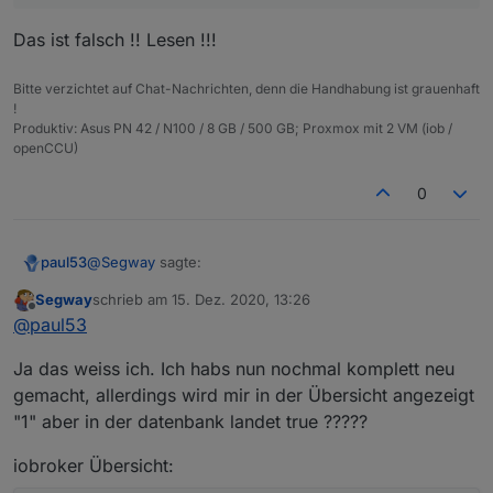
Siehe meinen letzten Beitrag:
geändert und es kommt wieder nur TRUE rein :-(
Das ist falsch !! Lesen !!!
anstatt 1
Bitte verzichtet auf Chat-Nachrichten, denn die Handhabung ist grauenhaft
!
Produktiv: Asus PN 42 / N100 / 8 GB / 500 GB; Proxmox mit 2 VM (iob /
openCCU)
0
@
Segway
sagte:
paul53
Segway
schrieb am
15. Dez. 2020, 13:26
zuletzt editiert von
Offline
typeAlias = 'boolean'; // oder 'number'
@
paul53
Ja das weiss ich. Ich habs nun nochmal komplett neu
Das ist falsch !! Lesen !!!
gemacht, allerdings wird mir in der Übersicht angezeigt
"1" aber in der datenbank landet true ?????
iobroker Übersicht: