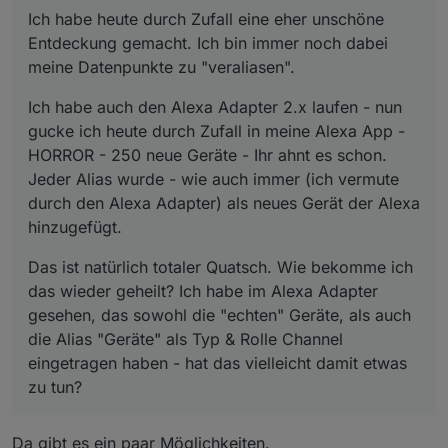
Alexa hinzugefügt.
die Alias "Geräte" als Typ & Rolle Channel
Ich habe heute durch Zufall eine eher unschöne
eingetragen haben - hat das vielleicht damit etwas
Entdeckung gemacht. Ich bin immer noch dabei
zu tun?
meine Datenpunkte zu "veraliasen".
Ich habe auch den Alexa Adapter 2.x laufen - nun
gucke ich heute durch Zufall in meine Alexa App -
HORROR - 250 neue Geräte - Ihr ahnt es schon.
Jeder Alias wurde - wie auch immer (ich vermute
durch den Alexa Adapter) als neues Gerät der Alexa
hinzugefügt.
Das ist natürlich totaler Quatsch. Wie bekomme ich
das wieder geheilt? Ich habe im Alexa Adapter
gesehen, das sowohl die "echten" Geräte, als auch
die Alias "Geräte" als Typ & Rolle Channel
eingetragen haben - hat das vielleicht damit etwas
zu tun?
Da gibt es ein paar Möglichkeiten.