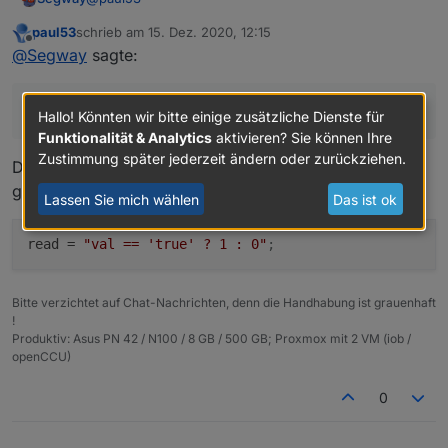
paul53
schrieb am
15. Dez. 2020, 12:15
War nur eine schreibweise um mein "Problem" zu
zuletzt editiert von
Offline
@
Segway
sagte:
schildern.
Warum ich 0 und 1 brauche ? Nunja, wie in meinem
anderen aktuellen Thread zu erkennen, kann ich in
read = "!val";
Grafana leider den Zustand nicht mit true / false
Edit:
Hallo! Könnten wir bitte einige zusätzliche Dienste für
abbilden sondern brauche eine 0 und 1 (STAT-Panel in
// Folgende kommentieren, wenn keine Änderung der
Funktionalität & Analytics
aktivieren? Sie können Ihre
Grafana - anders gehts da nicht)
Eigenschaft erforderlich
nameAlias = 'VM Influx';
Zustimmung später jederzeit ändern oder zurückziehen.
Das erzeugt einen booleschen Wert und invertiert
desc = 'per Script erstellt';
gleichzeitig. Richtig:
typeAlias = 'number'; // oder 'number'
Lassen Sie mich wählen
Das ist ok
read = "!val"; // Erkennung "Aus" --> false erfolgt
automatisch
read
 = 
"val == 'true' ? 1 : 0"
;
Bitte verzichtet auf Chat-Nachrichten, denn die Handhabung ist grauenhaft
!
Produktiv: Asus PN 42 / N100 / 8 GB / 500 GB; Proxmox mit 2 VM (iob /
openCCU)
0