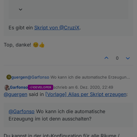
Es gibt ein
Skript von @CruziX
.
Top, danke! 😊👍
0
guergen
@
Garfonso
Wo kann ich die automatische Erzeugung
G
im iot denn ausschalten?
Garfonso
schrieb am
6. Dez. 2020, 22:49
DEVELOPER
zuletzt editiert von
Offline
@
guergen
said in
[Vorlage] Alias per Skript erzeugen
:
@
Garfonso
Wo kann ich die automatische
Erzeugung im iot denn ausschalten?
Du kannst in der iot-Konfiguration für alle Räume /