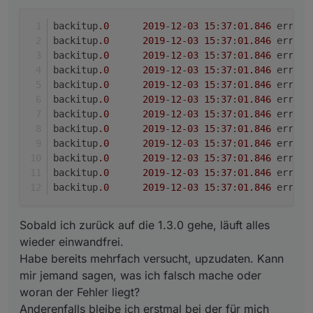
Version.
backitup.0	2019-12-03 15:37:01.846	error	at d
backitup.0	2019-12-03 15:37:01.846	error	at 
backitup
.0
2019
-
12
-
03
15
:
37
:
01
.846
backitup.0	2019-12-03 15:37:01.846	error	(29
backitup
.0
2019
-
12
-
03
15
:
37
:
01
.846
backitup
.0
2019
-
12
-
03
15
:
37
:
01
.846
backitup
.0
2019
-
12
-
03
15
:
37
:
01
.846
backitup
.0
2019
-
12
-
03
15
:
37
:
01
.846
backitup
.0
2019
-
12
-
03
15
:
37
:
01
.846
backitup
.0
2019
-
12
-
03
15
:
37
:
01
.846
backitup
.0
2019
-
12
-
03
15
:
37
:
01
.846
backitup
.0
2019
-
12
-
03
15
:
37
:
01
.846
backitup
.0
2019
-
12
-
03
15
:
37
:
01
.846
backitup
.0
2019
-
12
-
03
15
:
37
:
01
.846
backitup
.0
2019
-
12
-
03
15
:
37
:
01
.846
Sobald ich zurück auf die 1.3.0 gehe, läuft alles
wieder einwandfrei.
Habe bereits mehrfach versucht, upzudaten. Kann
mir jemand sagen, was ich falsch mache oder
woran der Fehler liegt?
Anderenfalls bleibe ich erstmal bei der für mich