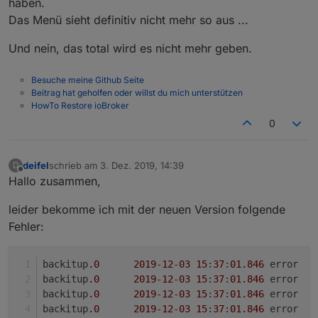
haben.
Das Menü sieht definitiv nicht mehr so aus ...
Und nein, das total wird es nicht mehr geben.
Besuche meine Github Seite
Beitrag hat geholfen oder willst du mich unterstützen
HowTo Restore ioBroker
0
deifel
schrieb am
3. Dez. 2019, 14:39
D
zuletzt editiert von
Offline
Hallo zusammen,
leider bekomme ich mit der neuen Version folgende
Fehler:
backitup
.0
2019
-
12
-
03
15
:
37
:
01
.846
	
backitup
.0
2019
-
12
-
03
15
:
37
:
01
.846
backitup
.0
2019
-
12
-
03
15
:
37
:
01
.846
backitup
.0
2019
-
12
-
03
15
:
37
:
01
.846
	