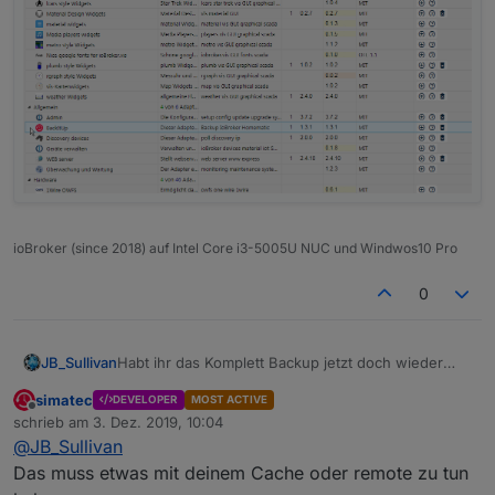
ioBroker (since 2018) auf Intel Core i3-5005U NUC und Windwos10 Pro
0
Habt ihr das Komplett Backup jetzt doch wieder
JB_Sullivan
aufleben lassen?
simatec
DEVELOPER
MOST ACTIVE
Ich wundere mich gerade - habe 1.3.1 drauf und
Offline
schrieb am
3. Dez. 2019, 10:04
bekomme im Instanz Menü wieder mit Komplett
zuletzt editiert von
@
JB_Sullivan
Backup Option angezeigt.
..... oder liegt es evtl. daran das ich Remote via
iobroker.pro
auf meine Installation zugreife?
Das muss etwas mit deinem Cache oder remote zu tun