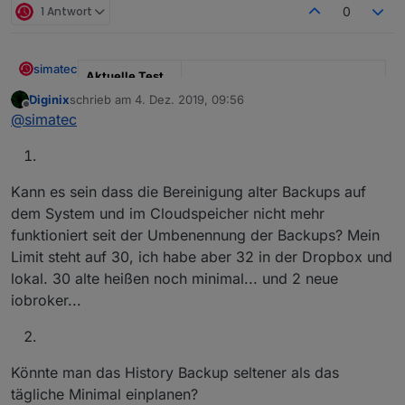
1 Antwort
0
simatec
Aktuelle Test
Version
3.1.0
Diginix
schrieb am
4. Dez. 2019, 09:56
zuletzt editiert von
Offline
@
simatec
Veröffentlichun
02.03.2025
gsdatum
Github Link
https://github.com/simatec/ioBro
Kann es sein dass die Bereinigung alter Backups auf
ker.backitup
dem System und im Cloudspeicher nicht mehr
Wiki Link
https://github.com/simatec/ioBro
funktioniert seit der Umbenennung der Backups? Mein
ker.backitup/wiki
Limit steht auf 30, ich habe aber 32 in der Dropbox und
lokal. 30 alte heißen noch minimal... und 2 neue
Hier geht es um die aktuelle Version von
iobroker...
ioBroker.backitup, nachdem der alte Thread langsam
zu unübersichtlich wurde.
Bitte gebt euer Feedback und eure Anregungen hier
Changelog
ab.
Könnte man das History Backup seltener als das
tägliche Minimal einplanen?