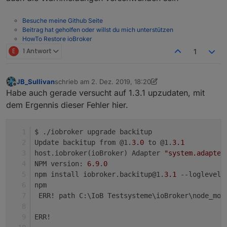
backitup.0	2019-12-02 17:24:58.626	debu
backitup.0	2019-12-02 17:24:58.626	debug
Besuche meine Github Seite
backitup.0	2019-12-02 17:24:58.625	debug
Beitrag hat geholfen oder willst du mich unterstützen
backitup.0	2019-12-02 17:24:58.624	debug
HowTo Restore ioBroker
backitup.0	2019-12-02 17:24:58.623	debu
E
1 Antwort
1
backitup.0	2019-12-02 17:24:58.620	debug
backitup.0	2019-12-02 17:24:58.620	debug
backitup.0	2019-12-02 17:24:58.619	debug
JB_Sullivan
schrieb am
2. Dez. 2019, 18:20
zuletzt editiert von JB_Sullivan
12. Feb. 2019, 19:22
Offline
Habe auch gerade versucht auf 1.3.1 upzudaten, mit
dem Ergennis dieser Fehler hier.
$ ./iobroker upgrade backitup
Update backitup from @1.
3.0
 to @1.
3.1
host.iobroker(ioBroker) Adapter 
"system.adapter
NPM version: 
6.9
.
0
npm install iobroker.backitup@1.
3.1
 --loglevel 
npm
 ERR! path C:\IoB Testsysteme\ioBroker\node_mod
ERR!