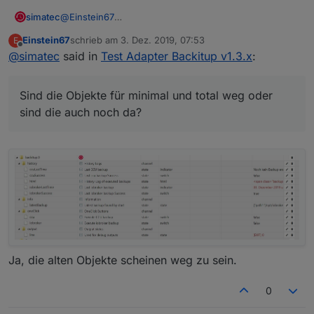
npm 

simatec
@
Einstein67
ERR!

Sind die Objekte für minimal und total weg oder sind
    'C:\\IoB Testsysteme\\ioBroker\\node_mo
Einstein67
schrieb am
3. Dez. 2019, 07:53
E
die auch noch da?
zuletzt editiert von
Offline
@
simatec
said in
Test Adapter Backitup v1.3.x
:
ERR!

   parent: 'ioBroker' }

npm

Sind die Objekte für minimal und total weg oder
 ERR!

sind die auch noch da?
npm

 ERR!

 The operation was rejected by your operati
npm

ERR!

 It's possible that the file was already in
ERR!

 or that you lack permissions to access it.
npm

Ja, die alten Objekte scheinen weg zu sein.
ERR! 

0
npm
