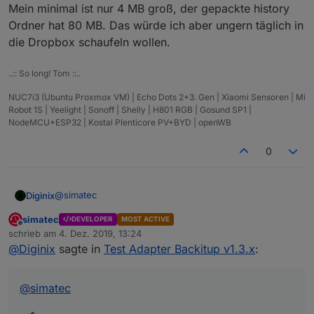
Mein minimal ist nur 4 MB groß, der gepackte history
Ordner hat 80 MB. Das würde ich aber ungern täglich in
die Dropbox schaufeln wollen.
..:: So long! Tom ::..
NUC7i3 (Ubuntu Proxmox VM) | Echo Dots 2+3. Gen | Xiaomi Sensoren | Mi
Robot 1S | Yeelight | Sonoff | Shelly | H801 RGB | Gosund SP1 |
NodeMCU+ESP32 | Kostal Plenticore PV+BYD | openWB
0
@
simatec
Diginix
simatec
DEVELOPER
MOST ACTIVE
Offline
schrieb am
4. Dez. 2019, 13:24
Kann es sein dass die Bereinigung alter Backups auf
zuletzt editiert von
@
Diginix
sagte in
Test Adapter Backitup v1.3.x
:
dem System und im Cloudspeicher nicht mehr
funktioniert seit der Umbenennung der Backups? Mein
Limit steht auf 30, ich habe aber 32 in der Dropbox und
Könnte man das History Backup seltener als das
@
simatec
lokal. 30 alte heißen noch minimal... und 2 neue
tägliche Minimal einplanen?
iobroker...
Mein minimal ist nur 4 MB groß, der gepackte history