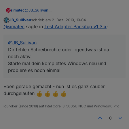
simatec
@
JB_Sullivan
ERR!   stack:

Dir fehlen Schreibrechte oder irgendwas ist da noch
npm

JB_Sullivan
schrieb am
2. Dez. 2019, 19:04
aktiv.
 ERR!

zuletzt editiert von
Offline
@
simatec
sagte in
Test Adapter Backitup v1.3.x
:
Starte mal dein komplettes Windows neu und probiere
    'Error: EPERM: operation not permitted
es noch einmal
npm 

ERR!

@
JB_Sullivan
   errno: -4048,npm

Dir fehlen Schreibrechte oder irgendwas ist da
ERR!

noch aktiv.
   code: 'EPERM',

Starte mal dein komplettes Windows neu und
npm 

probiere es noch einmal
ERR!

   syscall: 'rename',npm

Eben gerade gemacht - nun ist es ganz sauber
ERR!   path:

durchgelaufen
npm

 ERR!

    'C:\\IoB Testsysteme\\ioBroker\\node_mo
ioBroker (since 2018) auf Intel Core i3-5005U NUC und Windwos10 Pro
npm

0
ERR!

   dest:
