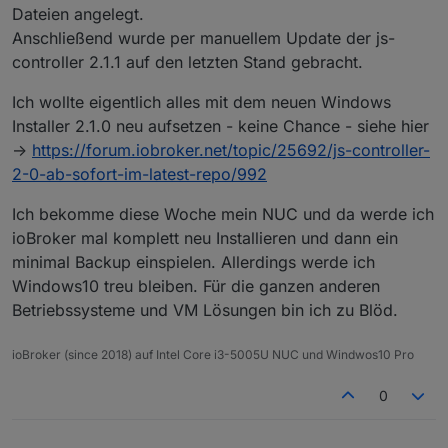
    { Error: EPERM: operation not permitte
Dateien angelegt.
npm 

ERR!   stack:
Anschließend wurde per manuellem Update der js-
ERR!

npm
controller 2.1.1 auf den letzten Stand gebracht.
      errno: -4048,

 ERR!
npm

'Error: EPERM: operation not permitted, ren
Ich wollte eigentlich alles mit dem neuen Windows
npm 
ERR!      code: 'EPERM',

Installer 2.1.0 neu aufsetzen - keine Chance - siehe hier
ERR!
npm

->
https://forum.iobroker.net/topic/25692/js-controller-
   errno: -
4048
,npm
2-0-ab-sofort-im-latest-repo/992
ERR!

      syscall: 'rename',

ERR!
Ich bekomme diese Woche mein NUC und da werde ich
npm 

   code: 
'EPERM'
,
ERR!

ioBroker mal komplett neu Installieren und dann ein
npm 
      path:npm

minimal Backup einspielen. Allerdings werde ich
ERR!
 ERR!

syscall
: 
'rename'
,npm
Windows10 treu bleiben. Für die ganzen anderen
       'C:\\IoB Testsysteme\\ioBroker\\node
Betriebssysteme und VM Lösungen bin ich zu Blöd.
npm 

ERR!   path:
ERR!

npm
      dest:npm

ioBroker (since 2018) auf Intel Core i3-5005U NUC und Windwos10 Pro
 ERR!
ERR!

'C:\\IoB Testsysteme\\ioBroker\\node_module
0
       'C:\\IoB Testsysteme\\ioBroker\\node
npm
npm
