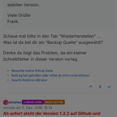
stabilen Version.
Viele Grüße
Frank
Schaue mal bitte in den Tab "Wiederherstellen" ...
Was ist da bei dir als "Backup Quelle" ausgewählt?
Denke da liegt das Problem, da ein kleiner
Schreibfehler in dieser Version vorlag.
Besuche meine Github Seite
Beitrag hat geholfen oder willst du mich unterstützen
HowTo Restore ioBroker
0
simatec
DEVELOPER
MOST ACTIVE
Offline
schrieb am
5. Dez. 2019, 15:14
zuletzt editiert von
Ab sofort steht die Version 1.3.2 auf Github und