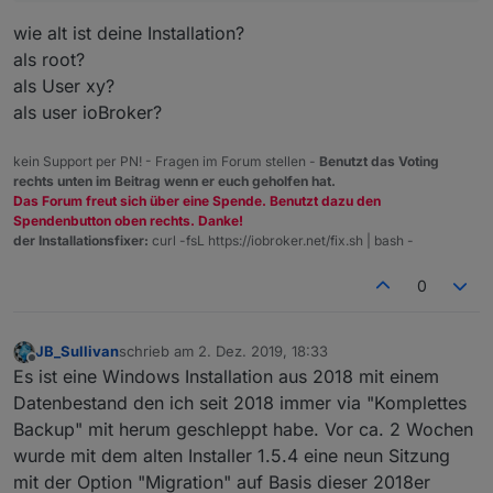
 ERR! path C:\IoB Testsysteme\ioBroker\node
ERR!
wie alt ist deine Installation?
      errno: -
4048
,
als root?
ERR!

npm
als User xy?
errno

ERR!      code: 
'EPERM'
,
als user ioBroker?
 -4048

npm
npm

kein Support per PN! - Fragen im Forum stellen -
Benutzt das Voting
ERR!
rechts unten im Beitrag wenn er euch geholfen hat.
ERR! 

Das Forum freut sich über eine Spende. Benutzt dazu den
syscall
: 
'rename'
,
syscall

Spendenbutton oben rechts. Danke!
npm 
 rename

der Installationsfixer:
curl -fsL https://iobroker.net/fix.sh | bash -
npm

ERR!
 ERR!

      path:npm
0
 Error: EPERM: operation not permitted, re
 ERR!
npm

'C:\\IoB Testsysteme\\ioBroker\\node_mod
npm 
ERR!

JB_Sullivan
schrieb am
2. Dez. 2019, 18:33
zuletzt editiert von
ERR!
Offline
  { [Error: EPERM: operation not permitted
Es ist eine Windows Installation aus 2018 mit einem
      dest:npm
Datenbestand den ich seit 2018 immer via "Komplettes
ERR!

Backup" mit herum geschleppt habe. Vor ca. 2 Wochen
ERR!
   cause:

wurde mit dem alten Installer 1.5.4 eine neun Sitzung
npm

'C:\\IoB Testsysteme\\ioBroker\\node_mod
 ERR!

npm
mit der Option "Migration" auf Basis dieser 2018er