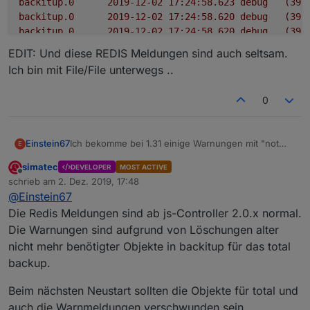
backitup.0
2019-12-02 17:24:58.623	
debug
(390
backitup.0
2019-12-02 17:24:58.620	
debug
(390
backitup.0
2019-12-02 17:24:58.620	
debug
(390
backitup.0
2019-12-02 17:24:58.619	
debug
(390
EDIT: Und diese REDIS Meldungen sind auch seltsam.
backitup.0
2019-12-02 17:24:58.611	
debug
(390
Ich bin mit File/File unterwegs ..
0
Ich bekomme bei 1.31 einige Warnungen mit "not
Einstein67
E
exists"
simatec
DEVELOPER
MOST ACTIVE
backitup.0	2019-12-02 17:25:01.895	debug
Offline
schrieb am
2. Dez. 2019, 17:48
backitup.0	2019-12-02 17:24:59.699	war
zuletzt editiert von
EDIT: Und diese REDIS Meldungen sind auch
@
Einstein67
backitup.0	2019-12-02 17:24:59.699	war
seltsam. Ich bin mit File/File unterwegs ..
backitup.0	2019-12-02 17:24:59.699	war
Die Redis Meldungen sind ab js-Controller 2.0.x normal.
backitup.0	2019-12-02 17:24:59.662	war
Die Warnungen sind aufgrund von Löschungen alter
backitup.0	2019-12-02 17:24:59.661	debug
nicht mehr benötigter Objekte in backitup für das total
backitup.0	2019-12-02 17:24:59.656	war
backup.
backitup.0	2019-12-02 17:24:59.656	war
backitup.0	2019-12-02 17:24:59.626	info	
backitup.0	2019-12-02 17:24:59.608	info	(
Beim nächsten Neustart sollten die Objekte für total und
backitup.0	2019-12-02 17:24:58.671	debug
auch die Warnmeldungen verschwunden sein