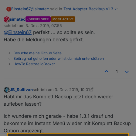
ERR!

@
simatec
said in
Test Adapter Backitup v1.3.x
:
Einstein67
E
 If you believe this might be a permissions
npm 

simatec
DEVELOPER
MOST ACTIVE
ERR!

Offline
Sind die Objekte für minimal und total weg
schrieb am
3. Dez. 2019, 07:55
 permissions of the file and its containing
zuletzt editiert von
oder sind die auch noch da?
@
Einstein67
perfekt ... so sollte es sein.
npm

Habe die Meldungen bereits gefixt.
ERR!

 the command again as root/Administrator (t
Besuche meine Github Seite
Beitrag hat geholfen oder willst du mich unterstützen
npm ERR! A complete log of this run can be 
HowTo Restore ioBroker
Ja, die alten Objekte scheinen weg zu sein.
ERROR: host.iobroker(ioBroker) Cannot insta
1
JB_Sullivan
schrieb am
3. Dez. 2019, 10:01
zuletzt editiert von JB_Sullivan
12. März 2019, 11:01
Offline
Habt ihr das Komplett Backup jetzt doch wieder
aufleben lassen?
Ich wundere mich gerade - habe 1.3.1 drauf und
bekomme im Instanz Menü wieder mit Komplett Backup
Option angezeigt.