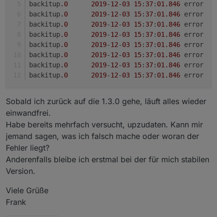
backitup
.0
2019
-
12
-
03
15
:
37
:
01
.846
backitup
.0
2019
-
12
-
03
15
:
37
:
01
.846
	
backitup
.0
2019
-
12
-
03
15
:
37
:
01
.846
	
backitup
.0
2019
-
12
-
03
15
:
37
:
01
.846
	
backitup
.0
2019
-
12
-
03
15
:
37
:
01
.846
backitup
.0
2019
-
12
-
03
15
:
37
:
01
.846
backitup
.0
2019
-
12
-
03
15
:
37
:
01
.846
	err
backitup
.0
2019
-
12
-
03
15
:
37
:
01
.846
	err
Sobald ich zurück auf die 1.3.0 gehe, läuft alles wieder
einwandfrei.
Habe bereits mehrfach versucht, upzudaten. Kann mir
jemand sagen, was ich falsch mache oder woran der
Fehler liegt?
Anderenfalls bleibe ich erstmal bei der für mich stabilen
Version.
Viele Grüße
Frank