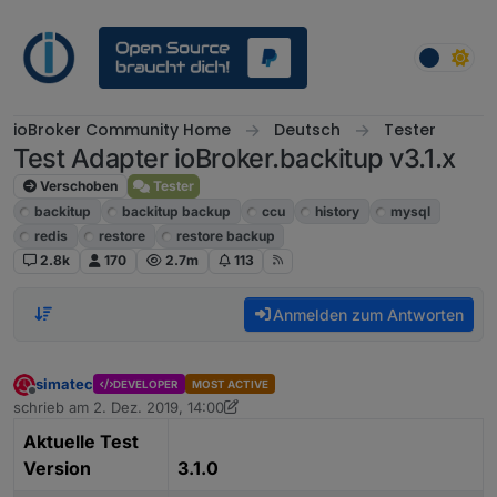
Weiter zum Inhalt
ioBroker Community Home
Deutsch
Tester
Test Adapter ioBroker.backitup v3.1.x
Verschoben
Tester
backitup
backitup backup
ccu
history
mysql
redis
restore
restore backup
2.8k
170
2.7m
113
Anmelden zum Antworten
simatec
DEVELOPER
MOST ACTIVE
Offline
schrieb am
2. Dez. 2019, 14:00
zuletzt editiert von simatec
3. März 2025, 14:25
Aktuelle Test
Version
3.1.0