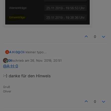
0
@
Oli
kleiner typo...
A H 0
Oli
schrieb am
26. Nov. 2019, 20:51
O
zuletzt editiert von
Online
@
A-H-0
:-) danke für den Hinweis
Gruß
Oliver
0