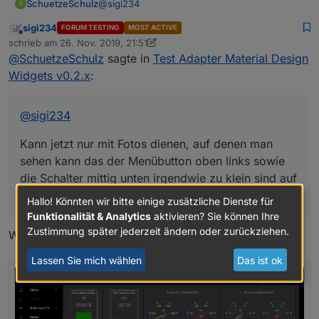
@
sigi234
SchuetzeSchulz
S
sigi234
FORUM TESTING
MOST ACTIVE
Kann jetzt nur mit Fotos dienen, auf denen
Online
schrieb am
26. Nov. 2019, 21:51
man sehen kann das der Menübutton oben
zuletzt editiert von sigi234
@
SchuetzeSchulz
sagte in
Test Adapter Material Design
links sowie die Schalter mittig unten irgendwie
zu klein sind auf dem Samsung Galaxy Tab A.
Widgets v0.2.x
:
@
sigi234
Kann jetzt nur mit Fotos dienen, auf denen man
sehen kann das der Menübutton oben links sowie
die Schalter mittig unten irgendwie zu klein sind auf
dem Samsung Galaxy Tab A.
Hallo! Könnten wir bitte einige zusätzliche Dienste für
Funktionalität & Analytics
aktivieren? Sie können Ihre
Zustimmung später jederzeit ändern oder zurückziehen.
Warum lässt du das Menü nicht links einblenden.
Lassen Sie mich wählen
Das ist ok