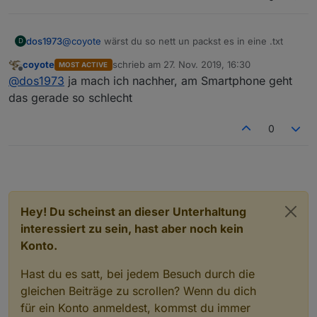
dos1973
@
coyote
wärst du so nett un packst es in eine .txt
D
coyote
schrieb am
27. Nov. 2019, 16:30
MOST ACTIVE
zuletzt editiert von
Offline
@
dos1973
ja mach ich nachher, am Smartphone geht
das gerade so schlecht
0
Hey! Du scheinst an dieser Unterhaltung
interessiert zu sein, hast aber noch kein
Konto.
Hast du es satt, bei jedem Besuch durch die
gleichen Beiträge zu scrollen? Wenn du dich
für ein Konto anmeldest, kommst du immer