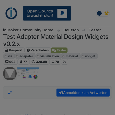
Weiter zum Inhalt
ioBroker Community Home
Deutsch
Tester
Test Adapter Material Design Widgets
v0.2.x
Gesperrt
Verschoben
Tester
vis
adapater
visualization
material
widget
902
77
328.8k
79
Anmelden zum Antworten