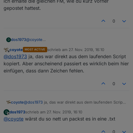
ich erhalte die gleichen FM, wie du kurz vorher
gepostet hattest.
0
dos1973
@
coyote
D
hast du "dein" korrigiertes Hochgeladen ;-)
coyote
schrieb am
27. Nov. 2019, 16:10
MOST ACTIVE
ich erhalte die gleichen FM, wie du kurz vorher
zuletzt editiert von
Offline
@
dos1973
ja, das war direkt aus dem laufenden Script
gepostet hattest.
kopiert. Aber anscheinend passiert es wirklich beim hier
einfügen, dass dann Zeichen fehlen.
0
coyote
@
dos1973
ja, das war direkt aus dem laufenden Script
kopiert. Aber anscheinend passiert es wirklich beim
dos1973
schrieb am
27. Nov. 2019, 16:10
D
hier einfügen, dass dann Zeichen fehlen.
zuletzt editiert von
Offline
@
coyote
wärst du so nett un packst es in eine .txt
0