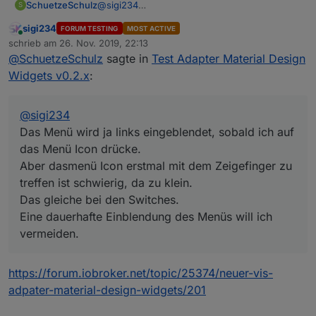
SchuetzeSchulz
@
sigi234
S
Das Menü wird ja links eingeblendet, sobald
sigi234
FORUM TESTING
MOST ACTIVE
ich auf das Menü Icon drücke.
Online
schrieb am
26. Nov. 2019, 22:13
Aber dasmenü Icon erstmal mit dem
zuletzt editiert von
@
SchuetzeSchulz
sagte in
Test Adapter Material Design
Zeigefinger zu treffen ist schwierig, da zu
klein.
Widgets v0.2.x
:
Das gleiche bei den Switches.
Eine dauerhafte Einblendung des Menüs will
ich vermeiden.
@
sigi234
Das Menü wird ja links eingeblendet, sobald ich auf
das Menü Icon drücke.
Aber dasmenü Icon erstmal mit dem Zeigefinger zu
treffen ist schwierig, da zu klein.
Das gleiche bei den Switches.
Eine dauerhafte Einblendung des Menüs will ich
vermeiden.
https://forum.iobroker.net/topic/25374/neuer-vis-
adpater-material-design-widgets/201