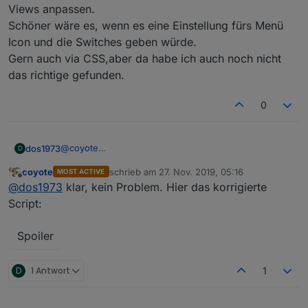
@
Scrounger
Views anpassen.
Schöner wäre es, wenn es eine Einstellung fürs Menü
Und alle nutzen die y-Achse von den daten 'Ram
mein erster Versuch mit dem Programm
Auslastung'?
Icon und die Switches geben würde.
Wenn ja dann ist das alles korrekt so.
Gern auch via CSS,aber da habe ich auch noch nicht
das richtige gefunden.
0
@
coyote
dos1973
D
kannst du die "korrigierte Version" hochladen... sonst
coyote
schrieb am
27. Nov. 2019, 05:16
MOST ACTIVE
suche ich nachher auch ;-)
Danke.
zuletzt editiert von
Offline
@
dos1973
klar, kein Problem. Hier das korrigierte
Script:
Spoiler
D
1 Antwort
1