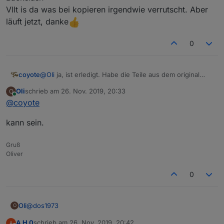
Vllt is da was bei kopieren irgendwie verrutscht. Aber
läuft jetzt, danke
0
coyote
@
Oli
ja, ist erledigt. Habe die Teile aus dem original
nochmal rauskopiert in Zeile 1293 fehlte zb. auch ein
Oli
schrieb am
26. Nov. 2019, 20:33
O
Backslash
zuletzt editiert von
Online
@
coyote
Vllt is da was bei kopieren irgendwie verrutscht. Aber
läuft jetzt, danke
kann sein.
Gruß
Oliver
0
@
dos1973
Oli
O
A H 0
schrieb am
26. Nov. 2019, 20:42