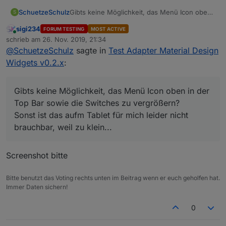
SchuetzeSchulz
Gibts keine Möglichkeit, das Menü Icon oben
S
in der Top Bar sowie die Switches zu
sigi234
FORUM TESTING
MOST ACTIVE
vergrößern?
Online
schrieb am
26. Nov. 2019, 21:34
Sonst ist das aufm Tablet für mich leider nicht
zuletzt editiert von
@
SchuetzeSchulz
sagte in
Test Adapter Material Design
brauchbar, weil zu klein...
Widgets v0.2.x
:
Gibts keine Möglichkeit, das Menü Icon oben in der
Top Bar sowie die Switches zu vergrößern?
Sonst ist das aufm Tablet für mich leider nicht
brauchbar, weil zu klein...
Screenshot bitte
Bitte benutzt das Voting rechts unten im Beitrag wenn er euch geholfen hat.
Immer Daten sichern!
0