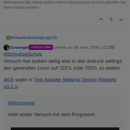
Bitte benutzt das Voting rechts unten im Beitrag wenn er euch geholfen hat.
Immer Daten sichern!
0
SchuetzeSchulz
@
sigi234
S
Das Menü wird ja links eingeblendet, sobald
Scrounger
schrieb am
26. Nov. 2019, 22:23
DEVELOPER
ich auf das Menü Icon drücke.
zuletzt editiert von Scrounger
Offline
@
SchuetzeSchulz
Aber dasmenü Icon erstmal mit dem
Zeigefinger zu treffen ist schwierig, da zu
Versuch mal system seitig also in den android settings
klein.
den generellen zoom auf 125% oder 150% zu stellen.
Das gleiche bei den Switches.
Eine dauerhafte Einblendung des Menüs will
@
Oli
sagte in
Test Adapter Material Design Widgets
ich vermeiden.
v0.2.x
:
@
Scrounger
mein erster Versuch mit dem Programm