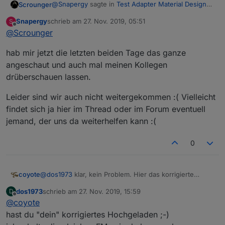
@
Snapergy
sagte in
Test Adapter Material Design
Scrounger
Widgets v0.2.x
:
Snapergy
schrieb am
27. Nov. 2019, 05:51
S
zuletzt editiert von
Offline
@
Scrounger
@
Scrounger
Habe da schon entsprechend Zeit investiert, aber
ich bin jetzt auch nicht der Pro, aber den jqui
hab mir jetzt die letzten beiden Tage das ganze
ich bekomme es nicht hin. Gerne kannst dir ja den
slider gibt es ja vertikal, vielleicht kann man da
angeschaut und auch mal meinen Kollegen
source anschauen, bin über jede Hilfe dankbar.
abkupfern? mittels CSS kann ich den diskreten
drüberschauen lassen.
https://github.com/material-components/material-
Slider ja drehen, aber leider muss ich trotzdem
components-web/tree/master/packages/mdc-slider
nach rechts und links schieben und nicht nach
Leider sind wir auch nicht weitergekommen :( Vielleicht
oben und unten um etwas am slider zu
verändern
findet sich ja hier im Thread oder im Forum eventuell
jemand, der uns da weiterhelfen kann :(
0
@
dos1973
klar, kein Problem. Hier das korrigierte
coyote
Script:
dos1973
schrieb am
27. Nov. 2019, 15:59
D
zuletzt editiert von
Offline
@
coyote
Spoiler
hast du "dein" korrigiertes Hochgeladen ;-)