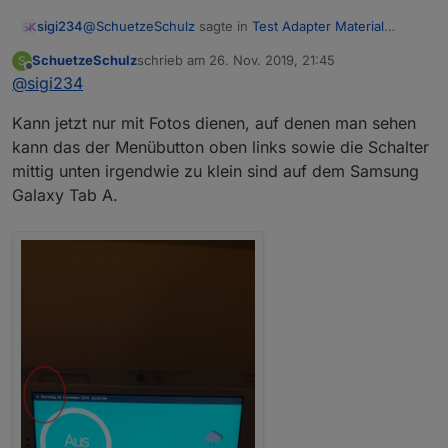
@
SchuetzeSchulz
sagte in
Test Adapter Material
sigi234
Design Widgets v0.2.x
:
SchuetzeSchulz
schrieb am
26. Nov. 2019, 21:45
S
zuletzt editiert von
Offline
@
sigi234
Gibts keine Möglichkeit, das Menü Icon oben in
der Top Bar sowie die Switches zu vergrößern?
Screenshot bitte
Sonst ist das aufm Tablet für mich leider nicht
Kann jetzt nur mit Fotos dienen, auf denen man sehen
brauchbar, weil zu klein...
kann das der Menübutton oben links sowie die Schalter
mittig unten irgendwie zu klein sind auf dem Samsung
Galaxy Tab A.