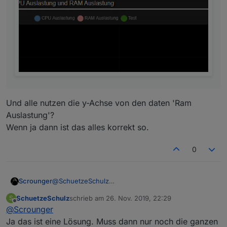
Und alle nutzen die y-Achse von den daten 'Ram
Auslastung'?
Wenn ja dann ist das alles korrekt so.
0
@
SchuetzeSchulz
Scrounger
Versuch mal system seitig also in den android
SchuetzeSchulz
schrieb am
26. Nov. 2019, 22:29
S
settings den generellen zoom auf 125% oder 150%
@
Oli
sagte in
Test Adapter Material Design Widgets
zuletzt editiert von
Offline
@
Scrounger
zu stellen.
v0.2.x
:
Ja das ist eine Lösung. Muss dann nur noch die ganzen