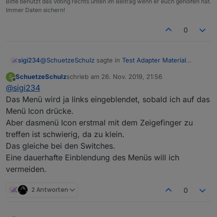
Bitte benutzt das Voting rechts unten im Beitrag wenn er euch geholfen hat.
Immer Daten sichern!
0
@
SchuetzeSchulz
sagte in
Test Adapter Material
sigi234
Design Widgets v0.2.x
:
SchuetzeSchulz
schrieb am
26. Nov. 2019, 21:56
S
zuletzt editiert von
Offline
@
sigi234
@
sigi234
Das Menü wird ja links eingeblendet, sobald ich auf das
Warum lässt du das Menü nicht links einblenden.
Kann jetzt nur mit Fotos dienen, auf denen man
Menü Icon drücke.
sehen kann das der Menübutton oben links
Aber dasmenü Icon erstmal mit dem Zeigefinger zu
sowie die Schalter mittig unten irgendwie zu klein
sind auf dem Samsung Galaxy Tab A.
treffen ist schwierig, da zu klein.
Das gleiche bei den Switches.
Eine dauerhafte Einblendung des Menüs will ich
vermeiden.
2 Antworten
0