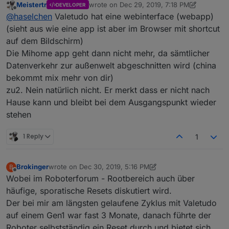
Meistertr
wrote on
Dec 29, 2019, 7:18 PM
DEVELOPER
Das heisst die Mihome App geht nicht mehr?
last edited by Meistertr
Dec 29, 2019, 8:19 
Offline
@
haselchen
Valetudo hat eine webinterface (webapp)
GIbt es dann das Valetudo als App?
Hast Du auch eine Antwort auf meine 2. Frage? :)
(sieht aus wie eine app ist aber im Browser mit shortcut
"Nächste kleine Frage: Wenn ich das Teil in den
auf dem Bildschirm)
2.Stock bringe und er fertig mit saugen ist, purzelt
Die Mihome app geht dann nicht mehr, da sämtlicher
er dann die Treppe runter zu seiner Station oder
Datenverkehr zur außenwelt abgeschnitten wird (china
wie läuft das dann ab?"
bekommt mix mehr von dir)
zu2. Nein natürlich nicht. Er merkt dass er nicht nach
Hause kann und bleibt bei dem Ausgangspunkt wieder
stehen
1 Reply
1
Brokinger
wrote on
Dec 30, 2019, 5:16 PM
B
last edited by Brokinger
Dec 30, 2019, 8:06 PM
Offline
Wobei im Roboterforum - Rootbereich auch über
häufige, sporatische Resets diskutiert wird.
Der bei mir am längsten gelaufene Zyklus mit Valetudo
auf einem Gen1 war fast 3 Monate, danach führte der
Roboter selbstständig ein Reset durch und bietet sich