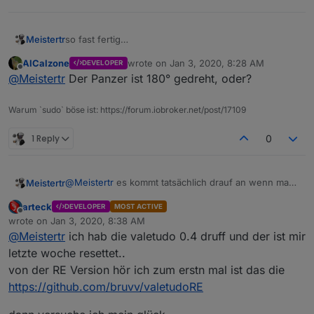
Meistertr
so fast fertig
AlCalzone
wrote on
Jan 3, 2020, 8:28 AM
DEVELOPER
last edited by
Offline
@
Meistertr
Der Panzer ist 180° gedreht, oder?
Warum `sudo` böse ist: https://forum.iobroker.net/post/17109
1 Reply
0
@
Meistertr
es kommt tatsächlich drauf an wenn man
Meistertr
ValetudoRE benutzt in der neusten Fassung ist ein
arteck
DEVELOPER
MOST ACTIVE
reset sehr unwahrschieilich da die systemlast sehr
Offline
wrote on
Jan 3, 2020, 8:38 AM
minimiert wurde, wenn man dann noch die
last edited by
@
Meistertr
ich hab die valetudo 0.4 druff und der ist mir
Erweiterung nutzt die ich gerade in den mihome-
vacuum adapter einbaue um die Karte zu erzeugen
letzte woche resettet..
usw.
von der RE Version hör ich zum erstn mal ist das die
https://github.com/bruvv/valetudoRE