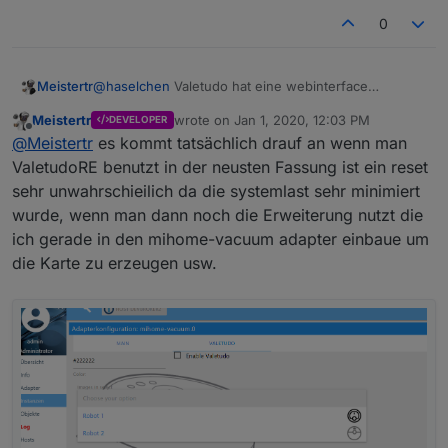
0
Meistertr
@
haselchen
Valetudo hat eine webinterface
(webapp) (sieht aus wie eine app ist aber im Browser
Meistertr
wrote on
Jan 1, 2020, 12:03 PM
DEVELOPER
mit shortcut auf dem Bildschirm)
last edited by
Offline
@
Meistertr
es kommt tatsächlich drauf an wenn man
Die Mihome app geht dann nicht mehr, da sämtlicher
Datenverkehr zur außenwelt abgeschnitten wird
ValetudoRE benutzt in der neusten Fassung ist ein reset
(china bekommt mix mehr von dir)
sehr unwahrschieilich da die systemlast sehr minimiert
zu2. Nein natürlich nicht. Er merkt dass er nicht nach
wurde, wenn man dann noch die Erweiterung nutzt die
Hause kann und bleibt bei dem Ausgangspunkt
ich gerade in den mihome-vacuum adapter einbaue um
wieder stehen
die Karte zu erzeugen usw.