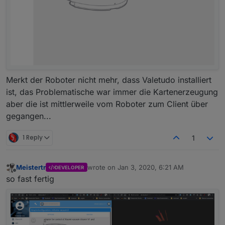
Merkt der Roboter nicht mehr, dass Valetudo installiert
ist, das Problematische war immer die Kartenerzeugung
aber die ist mittlerweile vom Roboter zum Client über
gegangen...
1 Reply
1
Meistertr
wrote on
Jan 3, 2020, 6:21 AM
DEVELOPER
last edited by
Offline
so fast fertig