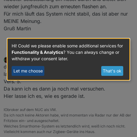
wieder jungfreulich zum erneuten flashen an.
Für mich läuft das System nicht stabil, das ist aber nur
MEINE Meinung.
Gruß Martin
0
Hi! Could we please enable some additional services for
Functionality & Analytics
? You can always change or
withdraw your consent later.
MathiasJ
wrote on
Jan 1, 2020, 7:11 AM
last edited by
Offline
da der Sauger sowieso hier bleibt, kann ich en aich so
Let me choose
That's ok
lassen wie er ist. In's Haus kommen dann 2 Sauger der
Vers. 5.
Da kann ich es dann ja noch mal versuchen.
Hier lasse ich es, wie es gerade ist.
IObroker auf dem NUC als VM.
Da ich noch keine Aktoren habe, wird momentan via Radar nur der AB der
Fritzbox ein- und ausgeschaltet.
Welches Smarthome-System es letztendlich wird, weiß ich noch nicht.
Vielleicht kommen auch nur Zigbee-Geräte ins Haus.