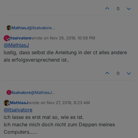
0
MathiasJ
@
ltsalvatore
Hier herrscht das Schweigen im Walde.
ltsalvatore
wrote on
Nov 26, 2019, 10:58 PM
L
ich denke, hier wurde nur erklärt, wie man Valetudo
last edited by
Offline
@
MathiasJ
theoetisch
installiert....
Die Praxis sieht da schon anders aus.,
lustig, dass selbst die Anleitung in der ct alles andere
als erfolgsversprechend ist..
0
ltsalvatore
@
MathiasJ
L
lustig, dass selbst die Anleitung in der ct alles
MathiasJ
wrote on
Nov 27, 2019, 8:23 AM
andere als erfolgsversprechend ist..
last edited by
Offline
@
ltsalvatore
ich lasse es erst mal so, wie es ist.
Ich mache mich doch nicht zum Deppen meines
Computers.....