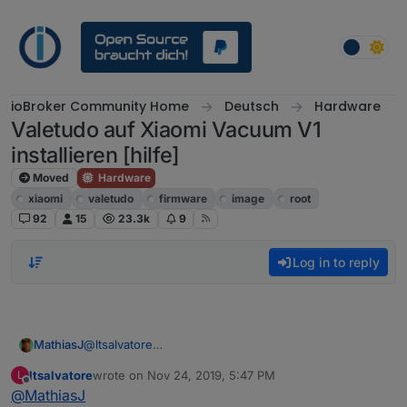
Skip to content
ioBroker Community Home
Deutsch
Hardware
Valetudo auf Xiaomi Vacuum V1
installieren [hilfe]
Moved
Hardware
xiaomi
valetudo
firmware
image
root
92
15
23.3k
9
Log in to reply
MathiasJ
@
ltsalvatore
Hier auch eine FB, die 6490 von Pyur.
ltsalvatore
wrote on
Nov 24, 2019, 5:47 PM
L
Bin heute nicht mehr dazu gekommen, das mit dem
last edited by
Offline
@
MathiasJ
Laptop zu testen.