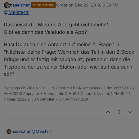
mihome ist nicht mehr verwendbar, aber das valetudo
haselchen
wrote on
Dec 29, 2019, 5:39 PM
MOST ACTIVE
interface bietet die gleichen sogar noch mehr
last edited by
Offline
@
Meistertr
Funktionen
Das heisst die Mihome App geht nicht mehr?
GIbt es dann das Valetudo als App?
Hast Du auch eine Antwort auf meine 2. Frage? :)
"Nächste kleine Frage: Wenn ich das Teil in den 2.Stock
bringe und er fertig mit saugen ist, purzelt er dann die
Treppe runter zu seiner Station oder wie läuft das dann
ab?"
Synology DS218+ & 2 x Fujitsu Esprimo (VM/Container) + FritzBox7590 + 2
AVM 3000 Repeater & Homematic & HUE & Osram & Xiaomi, NPM 10.9.7,
Nodejs 22.22.2 ,JS Controller 7.0.7 ,Admin 7.8.24
0
@
Meistertr
haselchen