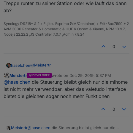
Treppe runter zu seiner Station oder wie läuft das dann
ab?
Synology DS218+ & 2 x Fujitsu Esprimo (VM/Container) + FritzBox7590 + 2
AVM 3000 Repeater & Homematic & HUE & Osram & Xiaomi, NPM 10.9.7,
Nodejs 22.22.2 ,JS Controller 7.0.7 ,Admin 7.8.24
0
@
Meistertr
haselchen
Meistertr
wrote on
Dec 29, 2019, 5:37 PM
DEVELOPER
Mit Valetudo auf dem Gerät, ist die Steuerung mit
last edited by
Offline
@
haselchen
die Steuerung bleibt gleich nur die mihome
dem Vacuum Adapter genauso wie mit der Original
Software? Oder funktioniert dann der Adapter nicht
Nächste kleine Frage: Wenn ich das Teil in den
ist nicht mehr verwendbar, aber das valetudo interface
mehr?
2.Stock bringe und er fertig mit saugen ist, purzelt
bietet die gleichen sogar noch mehr Funktionen
er dann die Treppe runter zu seiner Station oder
wie läuft das dann ab?
0
Meistertr
@
haselchen
die Steuerung bleibt gleich nur die