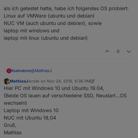
als ich getestet hatte, habe ich folgendes OS probiert:
Linux auf VMWare (ubuntu und debian)
NUC VM (auch ubuntu und debian), sowie
laptop mit windows und
laptop mit linux (ubuntu und debian)
0
@
MathiasJ
ltsalvatore
L
MathiasJ
wrote on
Nov 24, 2019, 6:36 PM
als ich getestet hatte, habe ich folgendes OS
last edited by MathiasJ
Nov 26, 2019, 8:28 AM
Offline
Hier PC mit Windows 10 und Ubuntu 19.04,
probiert:
Linux auf VMWare (ubuntu und debian)
(Beide OS lauen auf verschiedene SSD, Neustart...OS
NUC VM (auch ubuntu und debian), sowie
wechseln)
laptop mit windows und
Laptop mit Windows 10
laptop mit linux (ubuntu und debian)
NUC mit Ubuntu 18,04
Gruß,
Mathias