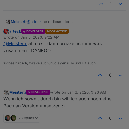
1
Meistertr
@
arteck
nein diese hier
https://github.com/rand256/valetudo
arteck
DEVELOPER
MOST ACTIVE
Sehr aktives Projekt und super Umsetzung.
Offline
wrote on
Jan 3, 2020, 9:22 AM
last edited by
@
Meistertr
ahh ok.. dann bruzzel ich mir was
zusammen ..DANKÖÖ
zigbee hab ich, zwave auch, nuc's genauso und HA auch
0
Meistertr
wrote on
Jan 3, 2020, 9:23 AM
DEVELOPER
last edited by
Offline
Wenn ich soweit durch bin will ich auch noch eine
Pacman Version umsetzen :)
2 Replies
0