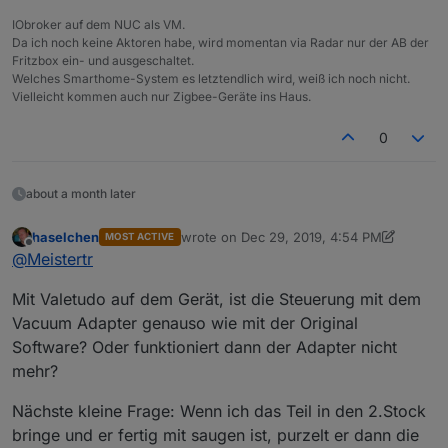
IObroker auf dem NUC als VM.
Da ich noch keine Aktoren habe, wird momentan via Radar nur der AB der
Fritzbox ein- und ausgeschaltet.
Welches Smarthome-System es letztendlich wird, weiß ich noch nicht.
Vielleicht kommen auch nur Zigbee-Geräte ins Haus.
0
about a month later
haselchen
wrote on
Dec 29, 2019, 4:54 PM
MOST ACTIVE
last edited by haselchen
Dec 29, 2019, 5:
Offline
@
Meistertr
Mit Valetudo auf dem Gerät, ist die Steuerung mit dem
Vacuum Adapter genauso wie mit der Original
Software? Oder funktioniert dann der Adapter nicht
mehr?
Nächste kleine Frage: Wenn ich das Teil in den 2.Stock
bringe und er fertig mit saugen ist, purzelt er dann die