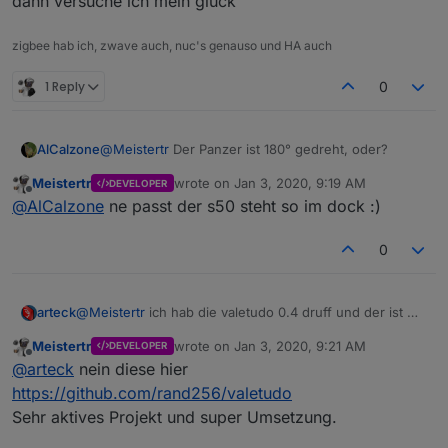
dann versuche ich mein glück
zigbee hab ich, zwave auch, nuc's genauso und HA auch
Merkt der Roboter nicht mehr, dass Valetudo
1 Reply
0
installiert ist, das Problematische war immer die
Kartenerzeugung aber die ist mittlerweile vom
Roboter zum Client über gegangen...
AlCalzone
@
Meistertr
Der Panzer ist 180° gedreht, oder?
Meistertr
wrote on
Jan 3, 2020, 9:19 AM
DEVELOPER
last edited by
Offline
@
AlCalzone
ne passt der s50 steht so im dock :)
0
@
Meistertr
ich hab die valetudo 0.4 druff und der ist mir
arteck
letzte woche resettet..
Meistertr
wrote on
Jan 3, 2020, 9:21 AM
DEVELOPER
von der RE Version hör ich zum erstn mal ist das die
dann versuche ich mein glück
last edited by
Offline
@
arteck
nein diese hier
https://github.com/bruvv/valetudoRE
https://github.com/rand256/valetudo
Sehr aktives Projekt und super Umsetzung.