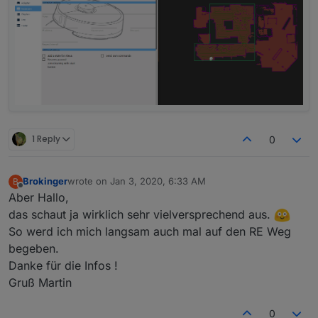
1 Reply
0
Brokinger
wrote on
Jan 3, 2020, 6:33 AM
B
last edited by
Offline
Aber Hallo,
das schaut ja wirklich sehr vielversprechend aus.
So werd ich mich langsam auch mal auf den RE Weg
begeben.
Danke für die Infos !
Gruß Martin
0