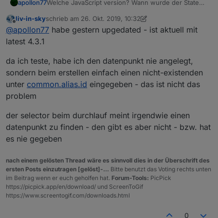
apollon77
Welche JavaScript version? Wann wurde der State
gelöscht? Nicht latest JavaScript adapter hatten eine
liv-in-sky
schrieb am
26. Okt. 2019, 10:32
bug das ggf neue oder gelöschte Objekte nicht
zuletzt editiert von liv-in-sky
Offline
@
apollon77
habe gestern upgedated - ist aktuell mit
bekannt waren. Oder noch bekannt waren.
latest 4.3.1
da ich teste, habe ich den datenpunkt nie angelegt,
sondern beim erstellen einfach einen nicht-existenden
unter
common.alias.id
eingegeben - das ist nicht das
problem
der selector beim durchlauf meint irgendwie einen
datenpunkt zu finden - den gibt es aber nicht - bzw. hat
es nie gegeben
nach einem gelösten Thread wäre es sinnvoll dies in der Überschrift des
ersten Posts einzutragen [gelöst]-...
Bitte benutzt das Voting rechts unten
im Beitrag wenn er euch geholfen hat.
Forum-Tools:
PicPick
https://picpick.app/en/download/ und ScreenToGif
https://www.screentogif.com/downloads.html
0