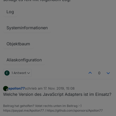
Log
Systeminformationen
Objektbaum
Aliaskonfiguration
E
1 Antwort
0
apollon77
schrieb am
17. Nov. 2019, 15:08
zuletzt editiert von
Offline
Welche Version des JavaScript Adapters ist im Einsatz?
Beitrag hat geholfen? Votet rechts unten im Beitrag :-)
https://paypal.me/Apollon77 / https://github.com/sponsors/Apollon77