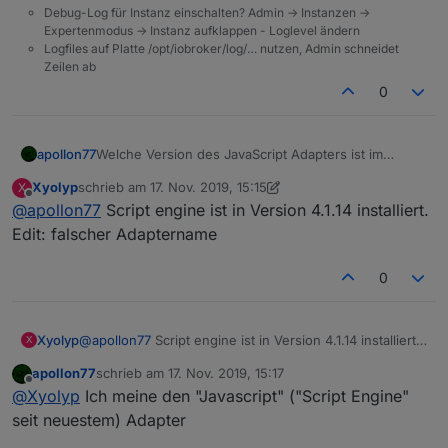
Debug-Log für Instanz einschalten? Admin -> Instanzen ->
Expertenmodus -> Instanz aufklappen - Loglevel ändern
Logfiles auf Platte /opt/iobroker/log/… nutzen, Admin schneidet
Zeilen ab
0
apollon77
Welche Version des JavaScript Adapters ist im
Einsatz?
Xyolyp
schrieb am
17. Nov. 2019, 15:15
X
zuletzt editiert von Xyolyp
Offline
@
apollon77
Script engine ist in Version 4.1.14 installiert.
Edit: falscher Adaptername
0
Xyolyp
@
apollon77
Script engine ist in Version 4.1.14 installiert.
X
Edit: falscher Adaptername
apollon77
schrieb am
17. Nov. 2019, 15:17
zuletzt editiert von
Offline
@
Xyolyp
Ich meine den "Javascript" ("Script Engine"
seit neuestem) Adapter