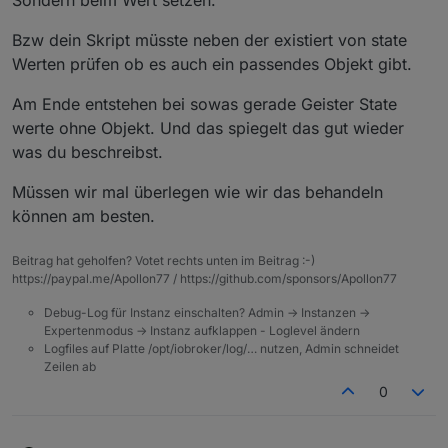
Sondern beim Wert setzen.
vorkommen
beim ersten test, ob der zugewiesene datenpunkt im
alias vorhanden ist, ist alles ok - das script scannt
Bzw dein Skript müsste neben der existiert von state
alias.0 nach datenpunkte , vergleicht den inhalt der
jetzt das eigenartige verhalten - nach einem neustart
alias.id
und sucht den zugehörigen dp - ist er da, ist
des iobrokers, wird beim scannen des alias.0
Werten prüfen ob es auch ein passendes Objekt gibt.
alles gut, existiert er nicht - kommt fehler
ordners , der aliasdatenpunkt nicht mehr gefunden
(alias.0.dritterVersuch)
OBWOHL er im object tab noch da ist. im ersten bild
Am Ende entstehen bei sowas gerade Geister State
ist "derFehler2" sichtbar - im 3ten bild wird durch
werte ohne Objekt. Und das spiegelt das gut wieder
alias.0 gelaufen und ausgegeben - da kommt
was du beschreibst.
"derFehler2" nicht mehr vor obwohl sichtbar - ABER
nur nach einem neustart von iobroker
Müssen wir mal überlegen wie wir das behandeln
können am besten.
Beitrag hat geholfen? Votet rechts unten im Beitrag :-)
https://paypal.me/Apollon77 / https://github.com/sponsors/Apollon77
nach 10-20 aliaswerten könnten sich dort
"datenzombies" sammeln und man kann dann fehler
Debug-Log für Instanz einschalten? Admin -> Instanzen ->
im script nicht mehr richtig finden oder auch in der
weißt du, ob da eine fehlerroutine kommen wird?
Expertenmodus -> Instanz aufklappen - Loglevel ändern
vis - der datenpunkt existiert ja noch und kann auch
oder ist es noch zu früh, danach zu fragen
Logfiles auf Platte /opt/iobroker/log/… nutzen, Admin schneidet
zb. in der vis ausgewählt werden
Zeilen ab
0