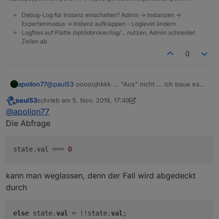
Debug-Log für Instanz einschalten? Admin -> Instanzen ->
Expertenmodus -> Instanz aufklappen - Loglevel ändern
Logfiles auf Platte /opt/iobroker/log/… nutzen, Admin schneidet
Zeilen ab
0
apollon77
@
paul53
ooooojhkkk ... "Aus" nicht ... ich baue es
noch in ein lowercase um :-)
paul53
schrieb am
5. Nov. 2019, 17:49
zuletzt editiert von paul53
11. Mai 2019, 19:07
Offline
@
apollon77
Die Abfrage
state.val
 === 
0
kann man weglassen, denn der Fall wird abgedeckt
durch
else
 state.
val
 = !!state.
val