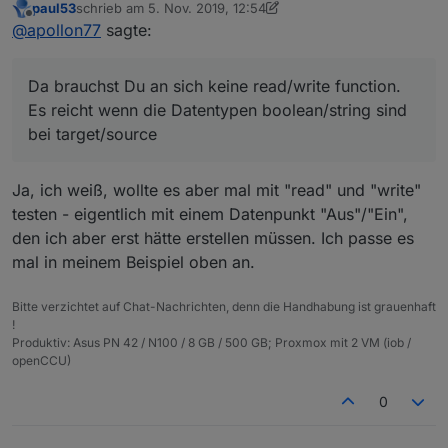
paul53
schrieb am
5. Nov. 2019, 12:54
function. Es reicht wenn die Datentypen
zuletzt editiert von paul53
11. Mai 2019, 13:55
Offline
@
apollon77
sagte:
boolean/string sind bei target/source
Da brauchst Du an sich keine read/write function.
Es reicht wenn die Datentypen boolean/string sind
bei target/source
Ja, ich weiß, wollte es aber mal mit "read" und "write"
testen - eigentlich mit einem Datenpunkt "Aus"/"Ein",
den ich aber erst hätte erstellen müssen. Ich passe es
mal in meinem Beispiel oben an.
Bitte verzichtet auf Chat-Nachrichten, denn die Handhabung ist grauenhaft
!
Produktiv: Asus PN 42 / N100 / 8 GB / 500 GB; Proxmox mit 2 VM (iob /
openCCU)
0