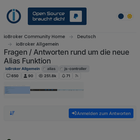
Weiter zum Inhalt
ioBroker Community Home
Deutsch
ioBroker Allgemein
Fragen / Antworten rund um die neue
Alias Funktion
ioBroker Allgemein
alias
js-controller
650
90
251.8k
71
Anmelden zum Antworten