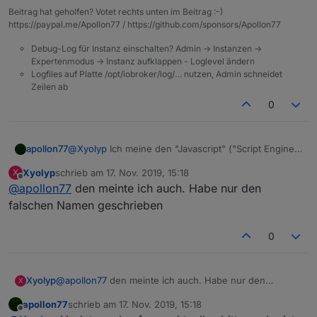
Beitrag hat geholfen? Votet rechts unten im Beitrag :-)
https://paypal.me/Apollon77 / https://github.com/sponsors/Apollon77
Debug-Log für Instanz einschalten? Admin -> Instanzen ->
Expertenmodus -> Instanz aufklappen - Loglevel ändern
Logfiles auf Platte /opt/iobroker/log/… nutzen, Admin schneidet
Zeilen ab
0
apollon77
@
Xyolyp
Ich meine den "Javascript" ("Script Engine"
seit neuestem) Adapter
Xyolyp
schrieb am
17. Nov. 2019, 15:18
X
zuletzt editiert von
Offline
@
apollon77
den meinte ich auch. Habe nur den
falschen Namen geschrieben
0
Xyolyp
@
apollon77
den meinte ich auch. Habe nur den
X
falschen Namen geschrieben
apollon77
schrieb am
17. Nov. 2019, 15:18
zuletzt editiert von
Offline