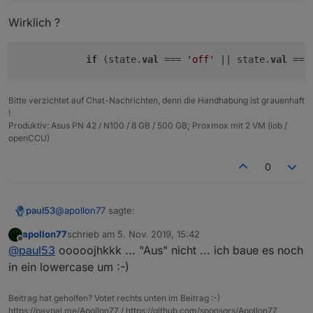
Wirklich ?
if
 (state.
val
 === 
'off'
 || state.
val
 ===
Bitte verzichtet auf Chat-Nachrichten, denn die Handhabung ist grauenhaft
!
Produktiv: Asus PN 42 / N100 / 8 GB / 500 GB; Proxmox mit 2 VM (iob /
openCCU)
0
@
apollon77
sagte:
paul53
apollon77
schrieb am
5. Nov. 2019, 15:42
zuletzt editiert von
Offline
"Ein"/"Aus" geht auch automatisch
@
paul53
ooooojhkkk ... "Aus" nicht ... ich baue es noch
in ein lowercase um :-)
Wirklich ?
Beitrag hat geholfen? Votet rechts unten im Beitrag :-)
https://paypal.me/Apollon77 / https://github.com/sponsors/Apollon77