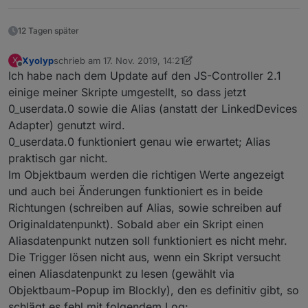
12 Tagen später
Xyolyp
schrieb am
17. Nov. 2019, 14:21
X
zuletzt editiert von Xyolyp
Offline
Ich habe nach dem Update auf den JS-Controller 2.1
einige meiner Skripte umgestellt, so dass jetzt
0_userdata.0 sowie die Alias (anstatt der LinkedDevices
Adapter) genutzt wird.
0_userdata.0 funktioniert genau wie erwartet; Alias
praktisch gar nicht.
Im Objektbaum werden die richtigen Werte angezeigt
und auch bei Änderungen funktioniert es in beide
Richtungen (schreiben auf Alias, sowie schreiben auf
Originaldatenpunkt). Sobald aber ein Skript einen
Aliasdatenpunkt nutzen soll funktioniert es nicht mehr.
Die Trigger lösen nicht aus, wenn ein Skript versucht
einen Aliasdatenpunkt zu lesen (gewählt via
Objektbaum-Popup im Blockly), den es definitiv gibt, so
schlägt es fehl mit folgendem Log: