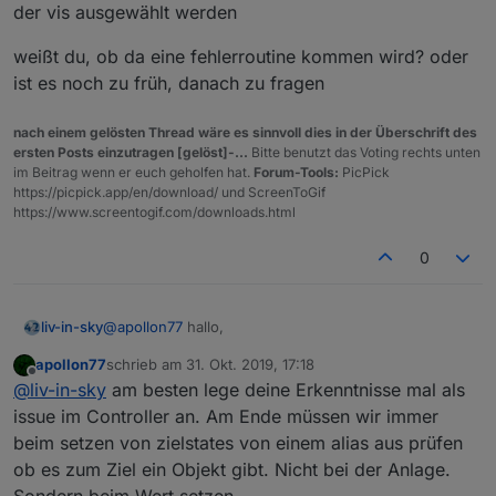
der vis ausgewählt werden
weißt du, ob da eine fehlerroutine kommen wird? oder
ist es noch zu früh, danach zu fragen
nach einem gelösten Thread wäre es sinnvoll dies in der Überschrift des
ersten Posts einzutragen [gelöst]-...
Bitte benutzt das Voting rechts unten
im Beitrag wenn er euch geholfen hat.
Forum-Tools:
PicPick
https://picpick.app/en/download/ und ScreenToGif
https://www.screentogif.com/downloads.html
0
@
apollon77
hallo,
liv-in-sky
apollon77
schrieb am
31. Okt. 2019, 17:18
jetzt muss ich nochmal nachfragen - wieder das
zuletzt editiert von
Offline
@
liv-in-sky
am besten lege deine Erkenntnisse mal als
selbe thema wie oben beschrieben
alias angelegt - aber die zuweisung ist falsch , da der
issue im Controller an. Am Ende müssen wir immer
zugewiesene datenpunkt nicht existiert ( ist also so,
beim setzen von zielstates von einem alias aus prüfen
als ob ich ein alias angelegt hatte und nach einer
das problem bzw verhalten ist folgendes :
ob es zum Ziel ein Objekt gibt. Nicht bei der Anlage.
woche den zugewiesenen dp lösche - kann ja