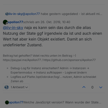
@
apollon77
habe gestern upgedated - ist aktuell mit
liv-in-sky
latest 4.3.1
apollon77
schrieb am
26. Okt. 2019, 10:40
da ich teste, habe ich den datenpunkt nie angelegt,
zuletzt editiert von
Offline
@
liv-in-sky
naja es kann sein das durch die alias
sondern beim erstellen einfach einen nicht-
existenden unter
common.alias.id
eingegeben - das
der selector beim durchlauf meint irgendwie einen
Nutzung der State ggf irgendwie da ist und auch einen
ist nicht das problem
datenpunkt zu finden - den gibt es aber nicht - bzw.
Wert hat aber kein Objekt existiert. Damit an sich
hat es nie gegeben
undefinierter Zustand.
Beitrag hat geholfen? Votet rechts unten im Beitrag :-)
https://paypal.me/Apollon77 / https://github.com/sponsors/Apollon77
Debug-Log für Instanz einschalten? Admin -> Instanzen ->
Expertenmodus -> Instanz aufklappen - Loglevel ändern
Logfiles auf Platte /opt/iobroker/log/… nutzen, Admin schneidet
Zeilen ab
1 Antwort
0
apollon77
Welche JavaScript version? Wann wurde der State
gelöscht? Nicht latest JavaScript adapter hatten eine