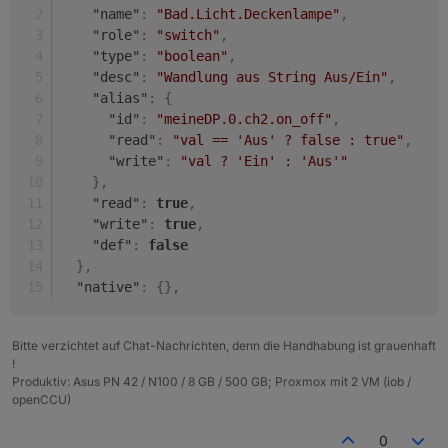
"name"
:
"Bad.Licht.Deckenlampe"
,
"role"
:
"switch"
,
"type"
:
"boolean"
,
"desc"
:
"Wandlung aus String Aus/Ein"
,
"alias"
:
{
"id"
:
"meineDP.0.ch2.on_off"
,
"read"
:
"val == 'Aus' ? false : true"
,
"write"
:
"val ? 'Ein' : 'Aus'"
}
,
"read"
:
true
,
"write"
:
true
,
"def"
:
false
}
,
"native"
:
{
}
,
Bitte verzichtet auf Chat-Nachrichten, denn die Handhabung ist grauenhaft
!
Produktiv: Asus PN 42 / N100 / 8 GB / 500 GB; Proxmox mit 2 VM (iob /
openCCU)
0