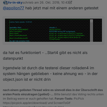
liv-in-sky
schrieb am
26. Okt. 2019, 10:43
bug das ggf neue oder gelöschte Objekte nicht
zuletzt editiert von liv-in-sky
Offline
@
apollon77
hab jetzt mal mit einem anderen getestet
bekannt waren. Oder noch bekannt waren.
da hat es funktioniert - ..Start4 gibt es nicht als
datenpunkt
irgendwie ist durch die testerei dieser rolladen4 im
system hängen geblieben - keine ahnung wo - in der
object.json ist er nicht drin
nach einem gelösten Thread wäre es sinnvoll dies in der Überschrift des
ersten Posts einzutragen [gelöst]-...
Bitte benutzt das Voting rechts unten
im Beitrag wenn er euch geholfen hat.
Forum-Tools:
PicPick
https://picpick.app/en/download/ und ScreenToGif