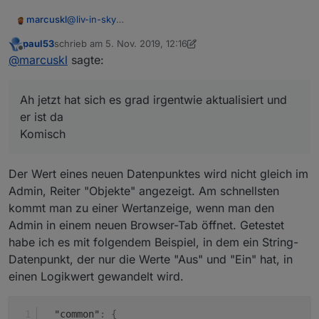
@
liv-in-sky
marcuskl
Ah jetzt hat sich es grad irgentwie aktualisiert und er
paul53
schrieb am
5. Nov. 2019, 12:16
ist da
Komisch🤔
zuletzt editiert von paul53
11. Mai 2019, 19:26
Offline
@
marcuskl
sagte:
Ah jetzt hat sich es grad irgentwie aktualisiert und
er ist da
Komisch
Der Wert eines neuen Datenpunktes wird nicht gleich im
Admin, Reiter "Objekte" angezeigt. Am schnellsten
kommt man zu einer Wertanzeige, wenn man den
Admin in einem neuen Browser-Tab öffnet. Getestet
habe ich es mit folgendem Beispiel, in dem ein String-
Datenpunkt, der nur die Werte "Aus" und "Ein" hat, in
einen Logikwert gewandelt wird.
"common"
:
{