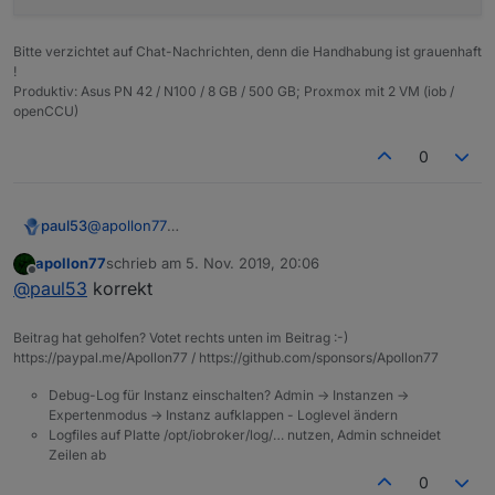
Bitte verzichtet auf Chat-Nachrichten, denn die Handhabung ist grauenhaft
!
Produktiv: Asus PN 42 / N100 / 8 GB / 500 GB; Proxmox mit 2 VM (iob /
openCCU)
0
@
apollon77
paul53
Die Abfrage
apollon77
schrieb am
5. Nov. 2019, 20:06
zuletzt editiert von
Offline
@
paul53
korrekt
kann man weglassen, denn der Fall wird abgedeckt
durch
Beitrag hat geholfen? Votet rechts unten im Beitrag :-)
https://paypal.me/Apollon77 / https://github.com/sponsors/Apollon77
Debug-Log für Instanz einschalten? Admin -> Instanzen ->
Expertenmodus -> Instanz aufklappen - Loglevel ändern
Logfiles auf Platte /opt/iobroker/log/… nutzen, Admin schneidet
Zeilen ab
0