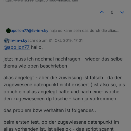
https://www.screentogif.com/downloads.html
0
apollon77
@
liv-in-sky
naja es kann sein das durch die alias
Nutzung der State ggf irgendwie da ist und auch
liv-in-sky
schrieb am
31. Okt. 2019, 17:01
einen Wert hat aber kein Objekt existiert. Damit an
zuletzt editiert von
Offline
@
apollon77
hallo,
sich undefinierter Zustand.
jetzt muss ich nochmal nachfragen - wieder das selbe
thema wie oben beschrieben
alias angelegt - aber die zuweisung ist falsch , da der
zugewiesene datenpunkt nicht existiert ( ist also so, als
ob ich ein alias angelegt hatte und nach einer woche
den zugewiesenen dp lösche - kann ja vorkommen
das problem bzw verhalten ist folgendes :
beim ersten test, ob der zugewiesene datenpunkt im
alias vorhanden ist, ist alles ok - das script scannt