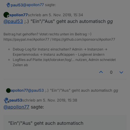
@
apollon77
sagte:
paul53
apollon77
schrieb am
5. Nov. 2019, 15:34
zuletzt editiert von
Offline
Da brauchst Du an sich keine read/write function.
@
paul53
;.) "Ein"/"Aus" geht auch automatisch
gg
Es reicht wenn die Datentypen boolean/string sind
Ja, ich weiß, wollte es aber mal mit "read" und "write"
bei target/source
Beitrag hat geholfen? Votet rechts unten im Beitrag :-)
testen - eigentlich mit einem Datenpunkt "Aus"/"Ein",
https://paypal.me/Apollon77 / https://github.com/sponsors/Apollon77
den ich aber erst hätte erstellen müssen. Ich passe es
mal in meinem Beispiel oben an.
Debug-Log für Instanz einschalten? Admin -> Instanzen ->
Expertenmodus -> Instanz aufklappen - Loglevel ändern
Logfiles auf Platte /opt/iobroker/log/… nutzen, Admin schneidet
Zeilen ab
0
apollon77
@
paul53
;.) "Ein"/"Aus" geht auch automatisch
gg
paul53
schrieb am
5. Nov. 2019, 15:38
zuletzt editiert von
Offline
@
apollon77
sagte:
"Ein"/"Aus" geht auch automatisch