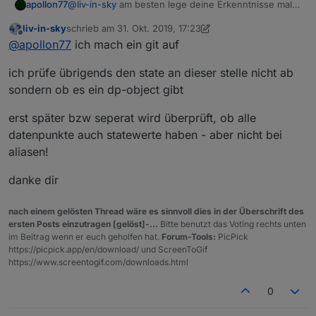
@
liv-in-sky
am besten lege deine Erkenntnisse mal
apollon77
als issue im Controller an. Am Ende müssen wir
liv-in-sky
schrieb am
31. Okt. 2019, 17:23
immer beim setzen von zielstates von einem alias
Bzw dein Skript müsste neben der existiert von state
zuletzt editiert von liv-in-sky
Offline
@
apollon77
ich mach ein git auf
aus prüfen ob es zum Ziel ein Objekt gibt. Nicht bei
Werten prüfen ob es auch ein passendes Objekt
der Anlage. Sondern beim Wert setzen.
gibt.
Am Ende entstehen bei sowas gerade Geister State
ich prüfe übrigends den state an dieser stelle nicht ab
werte ohne Objekt. Und das spiegelt das gut wieder
was du beschreibst.
Müssen wir mal überlegen wie wir das behandeln
sondern ob es ein dp-object gibt
können am besten.
erst später bzw seperat wird überprüft, ob alle
datenpunkte auch statewerte haben - aber nicht bei
aliasen!
danke dir
nach einem gelösten Thread wäre es sinnvoll dies in der Überschrift des
ersten Posts einzutragen [gelöst]-...
Bitte benutzt das Voting rechts unten
im Beitrag wenn er euch geholfen hat.
Forum-Tools:
PicPick
https://picpick.app/en/download/ und ScreenToGif
https://www.screentogif.com/downloads.html
0