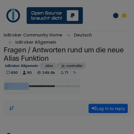
Skip to content
ioBroker Community Home
Deutsch
ioBroker Allgemein
Fragen / Antworten rund um die neue
Alias Funktion
ioBroker Allgemein
alias
js-controller
650
90
249.8k
71
Log in to reply