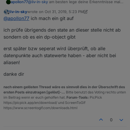
@
liv-in-sky
am besten lege deine Erkenntnisse mal
apollon77
als issue im Controller an. Am Ende müssen wir
liv-in-sky
wrote on
Oct 31, 2019, 5:23 PM
immer beim setzen von zielstates von einem alias
Bzw dein Skript müsste neben der existiert von state
last edited by liv-in-sky
Oct 31, 2019, 6:35 PM
Offline
@
apollon77
ich mach ein git auf
aus prüfen ob es zum Ziel ein Objekt gibt. Nicht bei
Werten prüfen ob es auch ein passendes Objekt
der Anlage. Sondern beim Wert setzen.
gibt.
Am Ende entstehen bei sowas gerade Geister State
ich prüfe übrigends den state an dieser stelle nicht ab
werte ohne Objekt. Und das spiegelt das gut wieder
was du beschreibst.
Müssen wir mal überlegen wie wir das behandeln
sondern ob es ein dp-object gibt
können am besten.
erst später bzw seperat wird überprüft, ob alle
datenpunkte auch statewerte haben - aber nicht bei
aliasen!
danke dir
nach einem gelösten Thread wäre es sinnvoll dies in der Überschrift des
ersten Posts einzutragen [gelöst]-...
Bitte benutzt das Voting rechts unten
im Beitrag wenn er euch geholfen hat.
Forum-Tools:
PicPick
https://picpick.app/en/download/ und ScreenToGif
https://www.screentogif.com/downloads.html
0