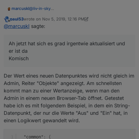
@
liv-in-sky
marcuskl
Ah jetzt hat sich es grad irgentwie aktualisiert und er
paul53
wrote on
Nov 5, 2019, 12:16 PM
ist da
Komisch🤔
last edited by paul53
Nov 5, 2019, 7:26 PM
Offline
@
marcuskl
sagte:
Ah jetzt hat sich es grad irgentwie aktualisiert und
er ist da
Komisch
Der Wert eines neuen Datenpunktes wird nicht gleich im
Admin, Reiter "Objekte" angezeigt. Am schnellsten
kommt man zu einer Wertanzeige, wenn man den
Admin in einem neuen Browser-Tab öffnet. Getestet
habe ich es mit folgendem Beispiel, in dem ein String-
Datenpunkt, der nur die Werte "Aus" und "Ein" hat, in
einen Logikwert gewandelt wird.
"common"
:
{