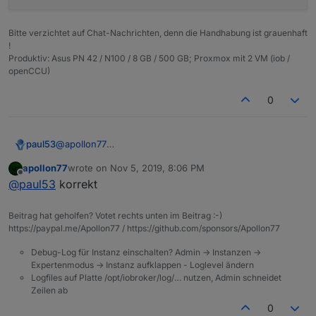
Bitte verzichtet auf Chat-Nachrichten, denn die Handhabung ist grauenhaft
!
Produktiv: Asus PN 42 / N100 / 8 GB / 500 GB; Proxmox mit 2 VM (iob /
openCCU)
0
@
apollon77
paul53
Die Abfrage
apollon77
wrote on
Nov 5, 2019, 8:06 PM
last edited by
Offline
@
paul53
korrekt
kann man weglassen, denn der Fall wird abgedeckt
durch
Beitrag hat geholfen? Votet rechts unten im Beitrag :-)
https://paypal.me/Apollon77 / https://github.com/sponsors/Apollon77
Debug-Log für Instanz einschalten? Admin -> Instanzen ->
Expertenmodus -> Instanz aufklappen - Loglevel ändern
Logfiles auf Platte /opt/iobroker/log/… nutzen, Admin schneidet
Zeilen ab
0