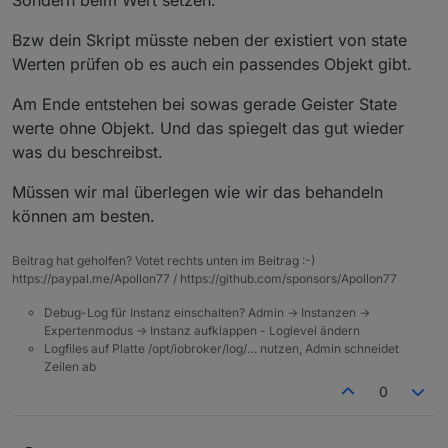
Sondern beim Wert setzen.
vorkommen
beim ersten test, ob der zugewiesene datenpunkt im
alias vorhanden ist, ist alles ok - das script scannt
Bzw dein Skript müsste neben der existiert von state
alias.0 nach datenpunkte , vergleicht den inhalt der
jetzt das eigenartige verhalten - nach einem neustart
alias.id
und sucht den zugehörigen dp - ist er da, ist
des iobrokers, wird beim scannen des alias.0
Werten prüfen ob es auch ein passendes Objekt gibt.
alles gut, existiert er nicht - kommt fehler
ordners , der aliasdatenpunkt nicht mehr gefunden
(alias.0.dritterVersuch)
OBWOHL er im object tab noch da ist. im ersten bild
Am Ende entstehen bei sowas gerade Geister State
ist "derFehler2" sichtbar - im 3ten bild wird durch
werte ohne Objekt. Und das spiegelt das gut wieder
alias.0 gelaufen und ausgegeben - da kommt
was du beschreibst.
"derFehler2" nicht mehr vor obwohl sichtbar - ABER
nur nach einem neustart von iobroker
Müssen wir mal überlegen wie wir das behandeln
können am besten.
Beitrag hat geholfen? Votet rechts unten im Beitrag :-)
https://paypal.me/Apollon77 / https://github.com/sponsors/Apollon77
nach 10-20 aliaswerten könnten sich dort
"datenzombies" sammeln und man kann dann fehler
Debug-Log für Instanz einschalten? Admin -> Instanzen ->
im script nicht mehr richtig finden oder auch in der
weißt du, ob da eine fehlerroutine kommen wird?
Expertenmodus -> Instanz aufklappen - Loglevel ändern
vis - der datenpunkt existiert ja noch und kann auch
oder ist es noch zu früh, danach zu fragen
Logfiles auf Platte /opt/iobroker/log/… nutzen, Admin schneidet
zb. in der vis ausgewählt werden
Zeilen ab
0