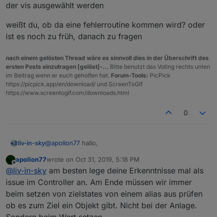
der vis ausgewählt werden
weißt du, ob da eine fehlerroutine kommen wird? oder
ist es noch zu früh, danach zu fragen
nach einem gelösten Thread wäre es sinnvoll dies in der Überschrift des
ersten Posts einzutragen [gelöst]-...
Bitte benutzt das Voting rechts unten
im Beitrag wenn er euch geholfen hat.
Forum-Tools:
PicPick
https://picpick.app/en/download/ und ScreenToGif
https://www.screentogif.com/downloads.html
0
@
apollon77
hallo,
liv-in-sky
apollon77
wrote on
Oct 31, 2019, 5:18 PM
jetzt muss ich nochmal nachfragen - wieder das
last edited by
Offline
@
liv-in-sky
am besten lege deine Erkenntnisse mal als
selbe thema wie oben beschrieben
alias angelegt - aber die zuweisung ist falsch , da der
issue im Controller an. Am Ende müssen wir immer
zugewiesene datenpunkt nicht existiert ( ist also so,
beim setzen von zielstates von einem alias aus prüfen
als ob ich ein alias angelegt hatte und nach einer
das problem bzw verhalten ist folgendes :
ob es zum Ziel ein Objekt gibt. Nicht bei der Anlage.
woche den zugewiesenen dp lösche - kann ja