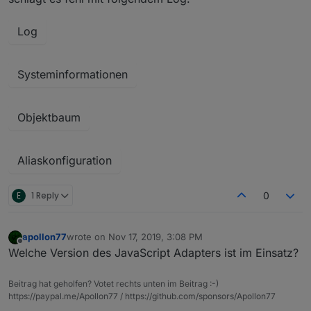
Log
Systeminformationen
Objektbaum
Aliaskonfiguration
E
1 Reply
0
apollon77
wrote on
Nov 17, 2019, 3:08 PM
last edited by
Offline
Welche Version des JavaScript Adapters ist im Einsatz?
Beitrag hat geholfen? Votet rechts unten im Beitrag :-)
https://paypal.me/Apollon77 / https://github.com/sponsors/Apollon77