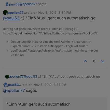
@
apollon77
sagte:
paul53
apollon77
wrote on
Nov 5, 2019, 3:34 PM
last edited by
Offline
Da brauchst Du an sich keine read/write function.
@
paul53
;.) "Ein"/"Aus" geht auch automatisch
gg
Es reicht wenn die Datentypen boolean/string sind
Ja, ich weiß, wollte es aber mal mit "read" und "write"
bei target/source
Beitrag hat geholfen? Votet rechts unten im Beitrag :-)
testen - eigentlich mit einem Datenpunkt "Aus"/"Ein",
https://paypal.me/Apollon77 / https://github.com/sponsors/Apollon77
den ich aber erst hätte erstellen müssen. Ich passe es
mal in meinem Beispiel oben an.
Debug-Log für Instanz einschalten? Admin -> Instanzen ->
Expertenmodus -> Instanz aufklappen - Loglevel ändern
Logfiles auf Platte /opt/iobroker/log/… nutzen, Admin schneidet
Zeilen ab
0
apollon77
@
paul53
;.) "Ein"/"Aus" geht auch automatisch
gg
paul53
wrote on
Nov 5, 2019, 3:38 PM
last edited by
Offline
@
apollon77
sagte:
"Ein"/"Aus" geht auch automatisch