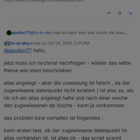
https://www.screentogif.com/downloads.html
0
apollon77
@
liv-in-sky
naja es kann sein das durch die alias
Nutzung der State ggf irgendwie da ist und auch
liv-in-sky
wrote on
Oct 31, 2019, 5:01 PM
einen Wert hat aber kein Objekt existiert. Damit an
last edited by
Offline
@
apollon77
hallo,
sich undefinierter Zustand.
jetzt muss ich nochmal nachfragen - wieder das selbe
thema wie oben beschrieben
alias angelegt - aber die zuweisung ist falsch , da der
zugewiesene datenpunkt nicht existiert ( ist also so, als
ob ich ein alias angelegt hatte und nach einer woche
den zugewiesenen dp lösche - kann ja vorkommen
das problem bzw verhalten ist folgendes :
beim ersten test, ob der zugewiesene datenpunkt im
alias vorhanden ist, ist alles ok - das script scannt