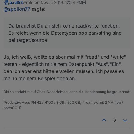
paul53
wrote on
Nov 5, 2019, 12:54 PM
function. Es reicht wenn die Datentypen
last edited by paul53
Nov 5, 2019, 1:55 PM
Offline
@
apollon77
sagte:
boolean/string sind bei target/source
Da brauchst Du an sich keine read/write function.
Es reicht wenn die Datentypen boolean/string sind
bei target/source
Ja, ich weiß, wollte es aber mal mit "read" und "write"
testen - eigentlich mit einem Datenpunkt "Aus"/"Ein",
den ich aber erst hätte erstellen müssen. Ich passe es
mal in meinem Beispiel oben an.
Bitte verzichtet auf Chat-Nachrichten, denn die Handhabung ist grauenhaft
!
Produktiv: Asus PN 42 / N100 / 8 GB / 500 GB; Proxmox mit 2 VM (iob /
openCCU)
0