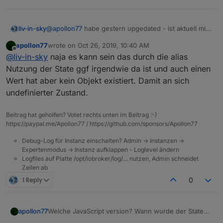
@
apollon77
habe gestern upgedated - ist aktuell mit
liv-in-sky
latest 4.3.1
apollon77
wrote on
Oct 26, 2019, 10:40 AM
da ich teste, habe ich den datenpunkt nie angelegt,
last edited by
Offline
@
liv-in-sky
naja es kann sein das durch die alias
sondern beim erstellen einfach einen nicht-
existenden unter
common.alias.id
eingegeben - das
der selector beim durchlauf meint irgendwie einen
Nutzung der State ggf irgendwie da ist und auch einen
ist nicht das problem
datenpunkt zu finden - den gibt es aber nicht - bzw.
Wert hat aber kein Objekt existiert. Damit an sich
hat es nie gegeben
undefinierter Zustand.
Beitrag hat geholfen? Votet rechts unten im Beitrag :-)
https://paypal.me/Apollon77 / https://github.com/sponsors/Apollon77
Debug-Log für Instanz einschalten? Admin -> Instanzen ->
Expertenmodus -> Instanz aufklappen - Loglevel ändern
Logfiles auf Platte /opt/iobroker/log/… nutzen, Admin schneidet
Zeilen ab
1 Reply
0
apollon77
Welche JavaScript version? Wann wurde der State
gelöscht? Nicht latest JavaScript adapter hatten eine