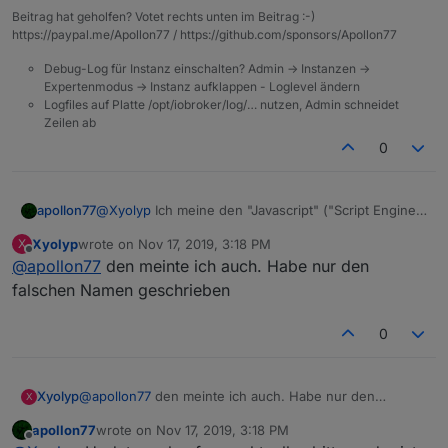
Beitrag hat geholfen? Votet rechts unten im Beitrag :-)
https://paypal.me/Apollon77 / https://github.com/sponsors/Apollon77
Debug-Log für Instanz einschalten? Admin -> Instanzen ->
Expertenmodus -> Instanz aufklappen - Loglevel ändern
Logfiles auf Platte /opt/iobroker/log/… nutzen, Admin schneidet
Zeilen ab
0
apollon77
@
Xyolyp
Ich meine den "Javascript" ("Script Engine"
seit neuestem) Adapter
Xyolyp
wrote on
Nov 17, 2019, 3:18 PM
X
last edited by
Offline
@
apollon77
den meinte ich auch. Habe nur den
falschen Namen geschrieben
0
Xyolyp
@
apollon77
den meinte ich auch. Habe nur den
X
falschen Namen geschrieben
apollon77
wrote on
Nov 17, 2019, 3:18 PM
last edited by
Offline