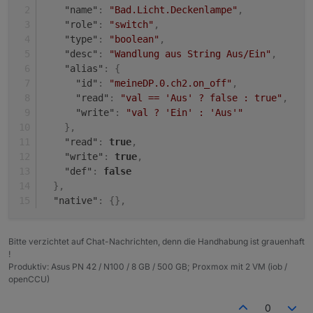
"name"
:
"Bad.Licht.Deckenlampe"
,
"role"
:
"switch"
,
"type"
:
"boolean"
,
"desc"
:
"Wandlung aus String Aus/Ein"
,
"alias"
:
{
"id"
:
"meineDP.0.ch2.on_off"
,
"read"
:
"val == 'Aus' ? false : true"
,
"write"
:
"val ? 'Ein' : 'Aus'"
}
,
"read"
:
true
,
"write"
:
true
,
"def"
:
false
}
,
"native"
:
{
}
,
Bitte verzichtet auf Chat-Nachrichten, denn die Handhabung ist grauenhaft
!
Produktiv: Asus PN 42 / N100 / 8 GB / 500 GB; Proxmox mit 2 VM (iob /
openCCU)
0