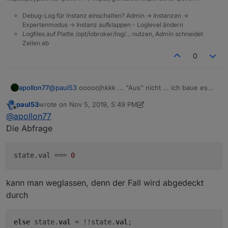
Debug-Log für Instanz einschalten? Admin -> Instanzen ->
Expertenmodus -> Instanz aufklappen - Loglevel ändern
Logfiles auf Platte /opt/iobroker/log/… nutzen, Admin schneidet
Zeilen ab
0
apollon77
@
paul53
ooooojhkkk ... "Aus" nicht ... ich baue es
noch in ein lowercase um :-)
paul53
wrote on
Nov 5, 2019, 5:49 PM
last edited by paul53
Nov 5, 2019, 7:07 PM
Offline
@
apollon77
Die Abfrage
state.val
 === 
0
kann man weglassen, denn der Fall wird abgedeckt
durch
else
 state.
val
 = !!state.
val