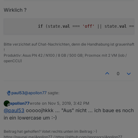
Wirklich ?
if
 (state.
val
 === 
'off'
 || state.
val
 ===
Bitte verzichtet auf Chat-Nachrichten, denn die Handhabung ist grauenhaft
!
Produktiv: Asus PN 42 / N100 / 8 GB / 500 GB; Proxmox mit 2 VM (iob /
openCCU)
0
@
apollon77
sagte:
paul53
apollon77
wrote on
Nov 5, 2019, 3:42 PM
last edited by
Offline
"Ein"/"Aus" geht auch automatisch
@
paul53
ooooojhkkk ... "Aus" nicht ... ich baue es noch
in ein lowercase um :-)
Wirklich ?
Beitrag hat geholfen? Votet rechts unten im Beitrag :-)
https://paypal.me/Apollon77 / https://github.com/sponsors/Apollon77