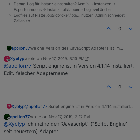
Debug-Log für Instanz einschalten? Admin -> Instanzen ->
Expertenmodus -> Instanz aufklappen - Loglevel ändern
Logfiles auf Platte /opt/iobroker/log/… nutzen, Admin schneidet
Zeilen ab
0
apollon77
Welche Version des JavaScript Adapters ist im
Einsatz?
Xyolyp
wrote on
Nov 17, 2019, 3:15 PM
X
last edited by Xyolyp
Nov 17, 2019, 4:17 PM
Offline
@
apollon77
Script engine ist in Version 4.1.14 installiert.
Edit: falscher Adaptername
0
Xyolyp
@
apollon77
Script engine ist in Version 4.1.14 installiert.
X
Edit: falscher Adaptername
apollon77
wrote on
Nov 17, 2019, 3:17 PM
last edited by
Offline
@
Xyolyp
Ich meine den "Javascript" ("Script Engine"
seit neuestem) Adapter