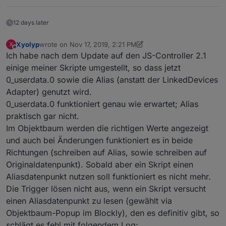
12 days later
Xyolyp
wrote on
Nov 17, 2019, 2:21 PM
X
last edited by Xyolyp
Nov 17, 2019, 3:23 PM
Offline
Ich habe nach dem Update auf den JS-Controller 2.1
einige meiner Skripte umgestellt, so dass jetzt
0_userdata.0 sowie die Alias (anstatt der LinkedDevices
Adapter) genutzt wird.
0_userdata.0 funktioniert genau wie erwartet; Alias
praktisch gar nicht.
Im Objektbaum werden die richtigen Werte angezeigt
und auch bei Änderungen funktioniert es in beide
Richtungen (schreiben auf Alias, sowie schreiben auf
Originaldatenpunkt). Sobald aber ein Skript einen
Aliasdatenpunkt nutzen soll funktioniert es nicht mehr.
Die Trigger lösen nicht aus, wenn ein Skript versucht
einen Aliasdatenpunkt zu lesen (gewählt via
Objektbaum-Popup im Blockly), den es definitiv gibt, so
schlägt es fehl mit folgendem Log: