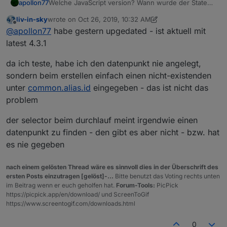
apollon77
Welche JavaScript version? Wann wurde der State
gelöscht? Nicht latest JavaScript adapter hatten eine
liv-in-sky
wrote on
Oct 26, 2019, 10:32 AM
bug das ggf neue oder gelöschte Objekte nicht
last edited by liv-in-sky
Oct 26, 2019, 12:34 PM
Offline
@
apollon77
habe gestern upgedated - ist aktuell mit
bekannt waren. Oder noch bekannt waren.
latest 4.3.1
da ich teste, habe ich den datenpunkt nie angelegt,
sondern beim erstellen einfach einen nicht-existenden
unter
common.alias.id
eingegeben - das ist nicht das
problem
der selector beim durchlauf meint irgendwie einen
datenpunkt zu finden - den gibt es aber nicht - bzw. hat
es nie gegeben
nach einem gelösten Thread wäre es sinnvoll dies in der Überschrift des
ersten Posts einzutragen [gelöst]-...
Bitte benutzt das Voting rechts unten
im Beitrag wenn er euch geholfen hat.
Forum-Tools:
PicPick
https://picpick.app/en/download/ und ScreenToGif
https://www.screentogif.com/downloads.html
0