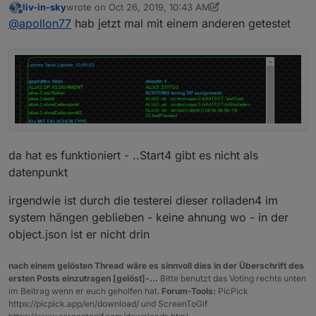
liv-in-sky
wrote on
Oct 26, 2019, 10:43 AM
bug das ggf neue oder gelöschte Objekte nicht
last edited by liv-in-sky
Oct 26, 2019, 12:55 PM
Offline
@
apollon77
hab jetzt mal mit einem anderen getestet
bekannt waren. Oder noch bekannt waren.
da hat es funktioniert - ..Start4 gibt es nicht als
datenpunkt
irgendwie ist durch die testerei dieser rolladen4 im
system hängen geblieben - keine ahnung wo - in der
object.json ist er nicht drin
nach einem gelösten Thread wäre es sinnvoll dies in der Überschrift des
ersten Posts einzutragen [gelöst]-...
Bitte benutzt das Voting rechts unten
im Beitrag wenn er euch geholfen hat.
Forum-Tools:
PicPick
https://picpick.app/en/download/ und ScreenToGif