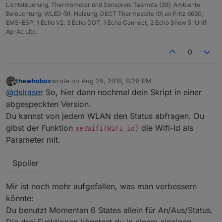
Lichtsteuerung, Thermometer und Sensoren: Tasmota (39); Ambiente
Beleuchtung: WLED (9); Heizung: DECT Thermostate (9) an Fritz 6690;
EMS-ESP; 1 Echo V2; 3 Echo DOT; 1 Echo Connect; 2 Echo Show 5; Unifi
Ap-Ac Lite.
0
thewhobox
wrote on
Aug 29, 2019, 9:28 PM
last edited by
Offline
@
dslraser
So, hier dann nochmal dein Skript in einer
abgespeckten Version.
Du kannst von jedem WLAN den Status abfragen. Du
gibst der Funktion
die Wifi-Id als
setWifi(WiFi_id)
Parameter mit.
Spoiler
Mir ist noch mehr aufgefallen, was man verbessern
könnte:
Du benutzt Momentan 6 States allein für An/Aus/Status.