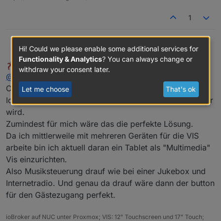
1
Hi! Could we please enable some additional services for
liv-in-sky
@
Chaot
hab ich auch schon dran gedacht - im
moment geht das nicht, da brauche ich
Functionality & Analytics
? You can always change or
Chaot
wrote on
Aug 29, 2019, 7:47 PM
wahrscheinlich etwas hilfe - wenn es mal gehen
withdraw your consent later.
last edited by
Offline
@
liv-in-sky
sollte -dann mehr info auf diesem kanal :-)
Ok, danke für die Info.
Let me choose
That's ok
Ich denke mal das das bestimmt irgendwann umsetzbar
wird.
Zumindest für mich wäre das die perfekte Lösung.
Da ich mittlerweile mit mehreren Geräten für die VIS
arbeite bin ich aktuell daran ein Tablet als "Multimedia"
Vis einzurichten.
Also Musiksteuerung drauf wie bei einer Jukebox und
Internetradio. Und genau da drauf wäre dann der button
für den Gästezugang perfekt.
ioBroker auf NUC unter Proxmox; VIS: 12" Touchscreen und 17" Touch;