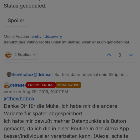
Status geupdated.
Spoiler
Meine Adapter:
emby
|
discovery
Benutzt das Voting rechts unten im Beitrag wenn er euch geholfen hat.
4 Replies
0
@
dslraser
So, hier dann nochmal dein Skript in
thewhobox
einer abgespeckten Version.
dslraser
FORUM TESTING
MOST ACTIVE
Du kannst von jedem WLAN den Status abfragen.
Offline
wrote on
Aug 29, 2019, 10:07 PM
Du gibst der Funktion
setWifi(WiFi_id)
die
last edited by
Spoiler
@
thewhobox
Wifi-Id als Parameter mit.
Danke Dir für die Mühe. Ich habe mir die andere
Mir ist noch mehr aufgefallen, was man
Variante für später abgespeichert.
verbessern könnte:
Ich hatte mir bewußt mehrer Datenpunkte als Button
Du benutzt Momentan 6 States allein für
@
liv-in-sky
Voucher erstellen sollte mit der API
gemacht, da ich die in einer Routine in der Alexa App
An/Aus/Status.
funktionieren. Zumindest ist es in dem von dir
Die drei Funktionen könntest du in einem einzigen
v
erlinkten Skript
im anderen Thread eingebaut.
besser/individueller verarbeiten kann. (Alexa, schalte