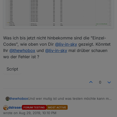
Was ich bis jetzt nicht hinbekomme sind die "Einzel-
Codes", wie oben von Dir
@
liv-in-sky
gezeigt. Könntet
Ihr
@
thewhobox
und
@
liv-in-sky
mal drüber schauen
wo der Fehler ist ?
Script
0
Und wer mutig ist und was testen möchte kann mal
thewhobox
das Skript ausprobieren.
dslraser
FORUM TESTING
MOST ACTIVE
Ist nun noch kleiner.
Offline
wrote on
Aug 29, 2019, 10:10 PM
Datenpunkte werden nun Variabel hinzugefügt.
last edited by
Spoiler