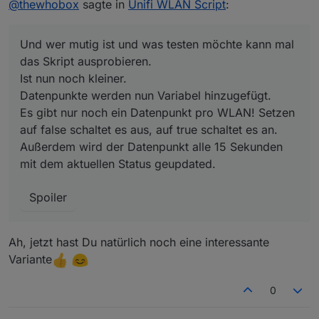
@
thewhobox
sagte in
Unifi WLAN Script
:
Es gibt nur noch ein Datenpunkt pro WLAN! Setzen
auf false schaltet es aus, auf true schaltet es an.
Außerdem wird der Datenpunkt alle 15 Sekunden
Und wer mutig ist und was testen möchte kann mal
mit dem aktuellen Status geupdated.
das Skript ausprobieren.
Ist nun noch kleiner.
Datenpunkte werden nun Variabel hinzugefügt.
Es gibt nur noch ein Datenpunkt pro WLAN! Setzen
auf false schaltet es aus, auf true schaltet es an.
Außerdem wird der Datenpunkt alle 15 Sekunden
mit dem aktuellen Status geupdated.
Spoiler
Ah, jetzt hast Du natürlich noch eine interessante
Variante
0