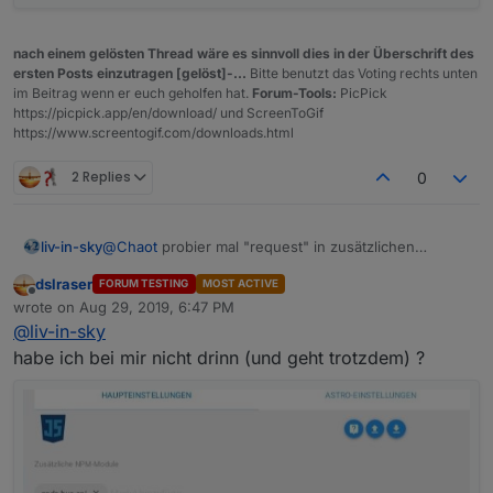
nach einem gelösten Thread wäre es sinnvoll dies in der Überschrift des
ersten Posts einzutragen [gelöst]-...
Bitte benutzt das Voting rechts unten
im Beitrag wenn er euch geholfen hat.
Forum-Tools:
PicPick
https://picpick.app/en/download/ und ScreenToGif
https://www.screentogif.com/downloads.html
2 Replies
0
@
Chaot
probier mal "request" in zusätzlichen
liv-in-sky
modulen in setting der javascript-instanz
dslraser
FORUM TESTING
MOST ACTIVE
Offline
wrote on
Aug 29, 2019, 6:47 PM
last edited by
@
liv-in-sky
habe ich bei mir nicht drinn (und geht trotzdem) ?