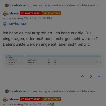
Und wer mutig ist und was testen möchte kann mal
thewhobox
das Skript ausprobieren.
dslraser
FORUM TESTING
MOST ACTIVE
Ist nun noch kleiner.
Offline
wrote on
Aug 29, 2019, 10:30 PM
Datenpunkte werden nun Variabel hinzugefügt.
last edited by
Spoiler
@
thewhobox
Es gibt nur noch ein Datenpunkt pro WLAN! Setzen
auf false schaltet es aus, auf true schaltet es an.
Außerdem wird der Datenpunkt alle 15 Sekunden
ich habe es mal ausprobiert. Ich habe nur die ID's
mit dem aktuellen Status geupdated.
eingetragen, oder muß noch mehr gemacht werden ?
Datenpunkte werden angelegt, aber nicht befüllt.
0
Und wer mutig ist und was testen möchte kann mal
thewhobox
das Skript ausprobieren.
dslraser
FORUM TESTING
MOST ACTIVE
Ist nun noch kleiner.
Offline
wrote on
Aug 29, 2019, 11:03 PM
Datenpunkte werden nun Variabel hinzugefügt.