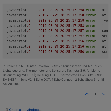
javascript
.0
2019
-08
-29
20
:
25
:
17.258
error
	at 
javascript
.0
2019
-08
-29
20
:
25
:
17.258
error
	at 
javascript
.0
2019
-08
-29
20
:
25
:
17.258
error
	Typ
javascript
.0
2019
-08
-29
20
:
25
:
17.258
error
	^

javascript
.0
2019
-08
-29
20
:
25
:
17.257
error
	con
javascript
.0
2019
-08
-29
20
:
25
:
17.257
error
	scr
javascript
.0
2019
-08
-29
20
:
25
:
17.256
error
	at 
javascript
.0
2019
-08
-29
20
:
25
:
17.256
error
	at 
javascript
.0
2019
-08
-29
20
:
25
:
17.256
error
	scr
ioBroker auf NUC unter Proxmox; VIS: 12" Touchscreen und 17" Touch;
Lichtsteuerung, Thermometer und Sensoren: Tasmota (39); Ambiente
Beleuchtung: WLED (9); Heizung: DECT Thermostate (9) an Fritz 6690;
EMS-ESP; 1 Echo V2; 3 Echo DOT; 1 Echo Connect; 2 Echo Show 5; Unifi
Ap-Ac Lite.
1
@
thewhobox
Chaot