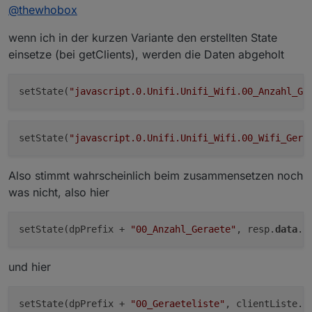
last edited by dslraser
Aug 30, 2019, 1:13 AM
Spoiler
@
thewhobox
Es gibt nur noch ein Datenpunkt pro WLAN! Setzen
auf false schaltet es aus, auf true schaltet es an.
Außerdem wird der Datenpunkt alle 15 Sekunden
wenn ich in der kurzen Variante den erstellten State
mit dem aktuellen Status geupdated.
einsetze (bei getClients), werden die Daten abgeholt
setState(
"javascript.0.Unifi.Unifi_Wifi.00_Anzahl_Ge
setState(
"javascript.0.Unifi.Unifi_Wifi.00_Wifi_Gera
Also stimmt wahrscheinlich beim zusammensetzen noch
was nicht, also hier
setState(dpPrefix + 
"00_Anzahl_Geraete"
, resp.
data
und hier
setState(dpPrefix + 
"00_Geraeteliste"
, clientListe.
c