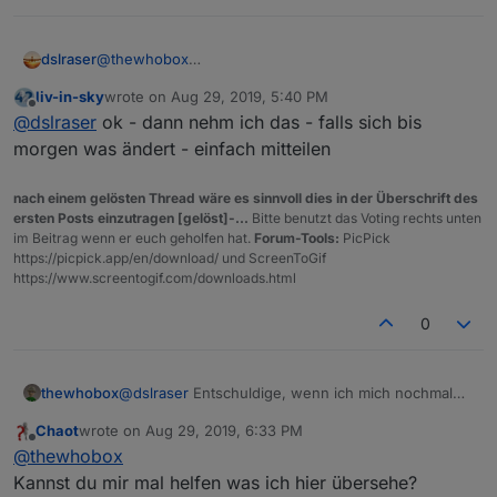
@
thewhobox
dslraser
ich hatte das Script jetzt so gemacht, um von beiden
liv-in-sky
wrote on
Aug 29, 2019, 5:40 PM
WLAN den Status holen zu können. Das funktioniert
Hier noch mal meine "aufgeräumte Variante" (in der
last edited by
Offline
@
dslraser
ok - dann nehm ich das - falls sich bis
auch, vielleicht geht es besser/kürzer ?
von oben hatte ich noch einige Tippfehler bei den
Wenn ich Dein aufgeräumtes Script nehme, dann kann
States)
morgen was ändert - einfach mitteilen
Spoiler
der Status nur für ein WLAN geholt werden. Oder
habe ich was übersehen ?
nach einem gelösten Thread wäre es sinnvoll dies in der Überschrift des
ersten Posts einzutragen [gelöst]-...
Bitte benutzt das Voting rechts unten
im Beitrag wenn er euch geholfen hat.
Forum-Tools:
PicPick
https://picpick.app/en/download/ und ScreenToGif
https://www.screentogif.com/downloads.html
0
@
dslraser
Entschuldige, wenn ich mich nochmal
thewhobox
einmische, aber du hattest echt vielen unnötigen
Chaot
wrote on
Aug 29, 2019, 6:33 PM
Code in deinem Skript^^
last edited by
Spoiler
Offline
@
thewhobox
Ich hab das mal zusammen gefasst:
Kannst du mir mal helfen was ich hier übersehe?