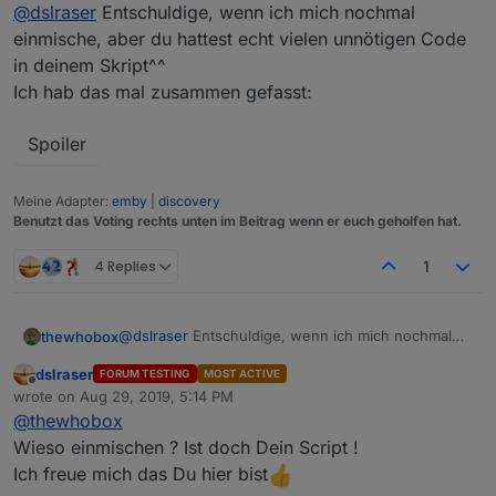
Offline
@
dslraser
Entschuldige, wenn ich mich nochmal
und habe bei mir mal etwas "aufgeräumt" im Script.
Vielleicht magst Du mal testen ?
einmische, aber du hattest echt vielen unnötigen Code
Script
Ich habe jetzt 2 WLAN Netze in einem Script bei mir,
in deinem Skript^^
also Haupt WLAN und Gast WLAN. Um zu sehen ob
Ich hab das mal zusammen gefasst:
es funktioniert habe ich das Aktualisierungsintervall
auf 10 Sekunden. Bei mir gehen beide Netze in einem
Script und sind auch schaltbar. Deine Geräteliste habe
Spoiler
ich schon mit drinn. Die Voucherliste habe ich noch
nicht drinn, nur bisher die Datenpunkte dazu.
Meine Adapter:
emby
|
discovery
Angelegt wird es jetzt unter javascript.0 (ohne die
Benutzt das Voting rechts unten im Beitrag wenn er euch geholfen hat.
bisherige Ordberstruktur.)
sieht dann so aus:
4 Replies
1
@
dslraser
Entschuldige, wenn ich mich nochmal
thewhobox
einmische, aber du hattest echt vielen unnötigen
dslraser
FORUM TESTING
MOST ACTIVE
Code in deinem Skript^^
Spoiler
Offline
wrote on
Aug 29, 2019, 5:14 PM
Ich hab das mal zusammen gefasst:
last edited by
@
thewhobox
Wieso einmischen ? Ist doch Dein Script !
Ich freue mich das Du hier bist