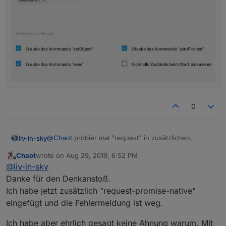
0
@
Chaot
probier mal "request" in zusätzlichen
liv-in-sky
modulen in setting der javascript-instanz
Chaot
wrote on
Aug 29, 2019, 6:52 PM
last edited by
Offline
@
liv-in-sky
Danke für den Denkanstoß.
Ich habe jetzt zusätzlich "request-promise-native"
eingefügt und die Fehlermeldung ist weg.
Ich habe aber ehrlich gesagt keine Ahnung warum. Mit