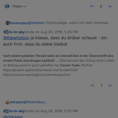
1 Reply
0
@
dslraser
Entschuldige, wenn ich mich nochmal
thewhobox
einmische, aber du hattest echt vielen unnötigen
liv-in-sky
wrote on
Aug 29, 2019, 5:20 PM
Code in deinem Skript^^
last edited by
Spoiler
Offline
@
thewhobox
ja klasse, dass du drüber schaust - bin
Ich hab das mal zusammen gefasst:
auch froh, dass du dabei bleibst
nach einem gelösten Thread wäre es sinnvoll dies in der Überschrift des
ersten Posts einzutragen [gelöst]-...
Bitte benutzt das Voting rechts unten
im Beitrag wenn er euch geholfen hat.
Forum-Tools:
PicPick
https://picpick.app/en/download/ und ScreenToGif
https://www.screentogif.com/downloads.html
1
dslraser
@
thewhobox
Wieso einmischen ? Ist doch Dein Script !
liv-in-sky
wrote on
Aug 29, 2019, 5:32 PM
Ich freue mich das Du hier bist
last edited by
Offline
@
dslraser