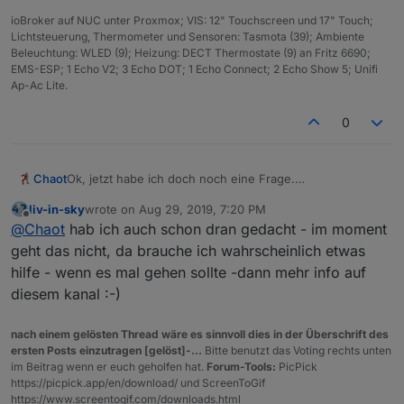
ioBroker auf NUC unter Proxmox; VIS: 12" Touchscreen und 17" Touch;
Lichtsteuerung, Thermometer und Sensoren: Tasmota (39); Ambiente
Beleuchtung: WLED (9); Heizung: DECT Thermostate (9) an Fritz 6690;
EMS-ESP; 1 Echo V2; 3 Echo DOT; 1 Echo Connect; 2 Echo Show 5; Unifi
Ap-Ac Lite.
0
Chaot
Ok, jetzt habe ich doch noch eine Frage.
Die Datenpunkte werden korrekt erstellt.
liv-in-sky
wrote on
Aug 29, 2019, 7:20 PM
Habe ich auch die Möglichkeit über einen Datenpunkte
last edited by
Offline
@
Chaot
hab ich auch schon dran gedacht - im moment
einen Voucher zu erstellen oder werden da nur die
Voucher ausgelesen die ich über den Hotspot Manager
geht das nicht, da brauche ich wahrscheinlich etwas
erstelle?
hilfe - wenn es mal gehen sollte -dann mehr info auf
Mein Gedanke war das ich in der VIS einen Button für
diesem kanal :-)
einen Voucher einfüge (oder macht das keinen Sinn?)
nach einem gelösten Thread wäre es sinnvoll dies in der Überschrift des
ersten Posts einzutragen [gelöst]-...
Bitte benutzt das Voting rechts unten
im Beitrag wenn er euch geholfen hat.
Forum-Tools:
PicPick
https://picpick.app/en/download/ und ScreenToGif
https://www.screentogif.com/downloads.html