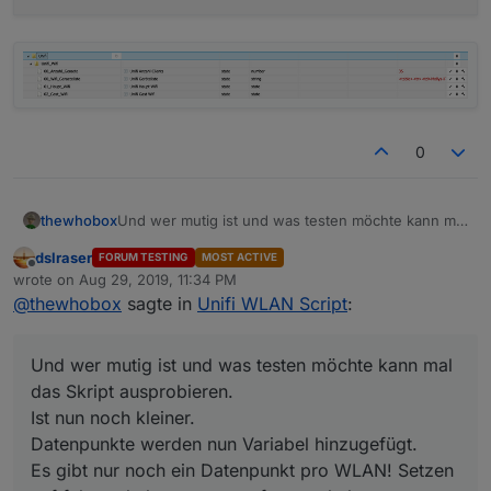
0
Und wer mutig ist und was testen möchte kann mal
thewhobox
das Skript ausprobieren.
dslraser
FORUM TESTING
MOST ACTIVE
Ist nun noch kleiner.
Offline
wrote on
Aug 29, 2019, 11:34 PM
Datenpunkte werden nun Variabel hinzugefügt.
last edited by
Spoiler
@
thewhobox
sagte in
Unifi WLAN Script
:
Es gibt nur noch ein Datenpunkt pro WLAN! Setzen
auf false schaltet es aus, auf true schaltet es an.
Außerdem wird der Datenpunkt alle 15 Sekunden
Und wer mutig ist und was testen möchte kann mal
mit dem aktuellen Status geupdated.
das Skript ausprobieren.
Ist nun noch kleiner.
Datenpunkte werden nun Variabel hinzugefügt.
Es gibt nur noch ein Datenpunkt pro WLAN! Setzen