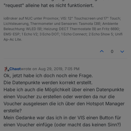
"request" alleine hat es nicht funktioniert.
ioBroker auf NUC unter Proxmox; VIS: 12" Touchscreen und 17" Touch;
Lichtsteuerung, Thermometer und Sensoren: Tasmota (39); Ambiente
Beleuchtung: WLED (9); Heizung: DECT Thermostate (9) an Fritz 6690;
EMS-ESP; 1 Echo V2; 3 Echo DOT; 1 Echo Connect; 2 Echo Show 5; Unifi
Ap-Ac Lite.
0
Chaot
wrote on
Aug 29, 2019, 7:05 PM
last edited by
Offline
Ok, jetzt habe ich doch noch eine Frage.
Die Datenpunkte werden korrekt erstellt.
Habe ich auch die Möglichkeit über einen Datenpunkte
einen Voucher zu erstellen oder werden da nur die
Voucher ausgelesen die ich über den Hotspot Manager
erstelle?
Mein Gedanke war das ich in der VIS einen Button für
einen Voucher einfüge (oder macht das keinen Sinn?)