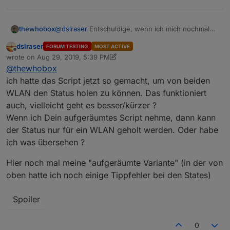
@
dslraser
Entschuldige, wenn ich mich nochmal
thewhobox
einmische, aber du hattest echt vielen unnötigen
dslraser
FORUM TESTING
MOST ACTIVE
Code in deinem Skript^^
Spoiler
Offline
wrote on
Aug 29, 2019, 5:39 PM
Ich hab das mal zusammen gefasst:
last edited by dslraser
Aug 29, 2019, 7:40 PM
@
thewhobox
ich hatte das Script jetzt so gemacht, um von beiden
WLAN den Status holen zu können. Das funktioniert
auch, vielleicht geht es besser/kürzer ?
Wenn ich Dein aufgeräumtes Script nehme, dann kann
der Status nur für ein WLAN geholt werden. Oder habe
ich was übersehen ?
Hier noch mal meine "aufgeräumte Variante" (in der von
oben hatte ich noch einige Tippfehler bei den States)
Spoiler
0