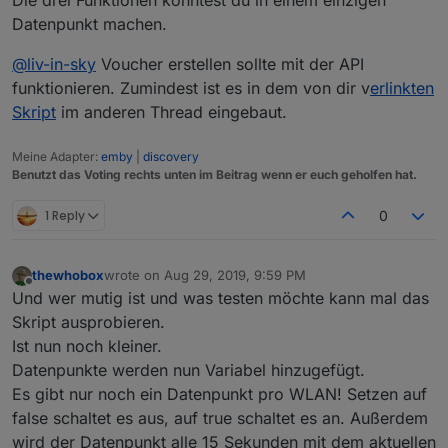
Die drei Funktionen könntest du in einem einzigen
Datenpunkt machen.
@
liv-in-sky
Voucher erstellen sollte mit der API
funktionieren. Zumindest ist es in dem von dir v
erlinkten
Skript
im anderen Thread eingebaut.
Meine Adapter:
emby
|
discovery
Benutzt das Voting rechts unten im Beitrag wenn er euch geholfen hat.
1 Reply
0
thewhobox
wrote on
Aug 29, 2019, 9:59 PM
last edited by
Offline
Und wer mutig ist und was testen möchte kann mal das
Skript ausprobieren.
Ist nun noch kleiner.
Datenpunkte werden nun Variabel hinzugefügt.
Es gibt nur noch ein Datenpunkt pro WLAN! Setzen auf
false schaltet es aus, auf true schaltet es an. Außerdem
wird der Datenpunkt alle 15 Sekunden mit dem aktuellen