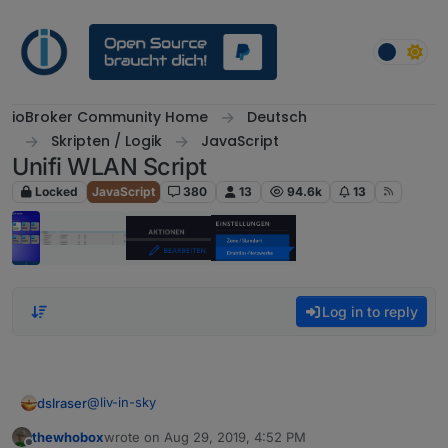
Skip to content
ioBroker Community Home
Deutsch
Skripten / Logik
JavaScript
Unifi WLAN Script
Locked
JavaScript
380
13
94.6k
13
Log in to reply
@
liv-in-sky
dslraser
thewhobox
wrote on
Aug 29, 2019, 4:52 PM
Ich habe im Büro eben auch mal ein wenig Zeit gehabt
last edited by