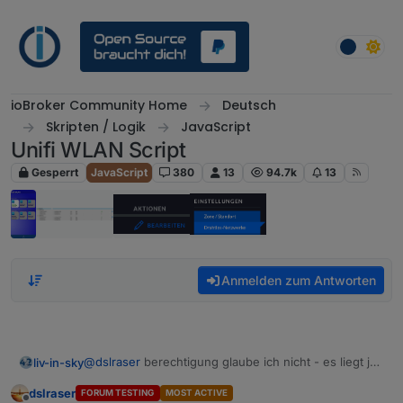
Weiter zum Inhalt
ioBroker Community Home
Deutsch
Skripten / Logik
JavaScript
Unifi WLAN Script
Gesperrt
JavaScript
380
13
94.7k
13
Anmelden zum Antworten
@
dslraser
berechtigung glaube ich nicht - es liegt ja
liv-in-sky
im iobroker ordner und du kannst es ja sehen das
dslraser
FORUM TESTING
MOST ACTIVE
upgedatete file
hat der iqontrol erschaffer etwas gesagt ?