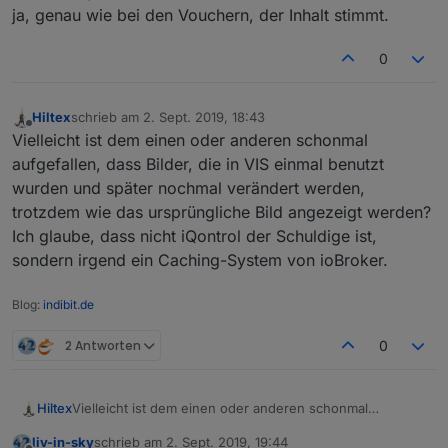
ja, genau wie bei den Vouchern, der Inhalt stimmt.
0
Hiltex
schrieb am
2. Sept. 2019, 18:43
zuletzt editiert von
Offline
Vielleicht ist dem einen oder anderen schonmal
aufgefallen, dass Bilder, die in VIS einmal benutzt
wurden und später nochmal verändert werden,
trotzdem wie das ursprüngliche Bild angezeigt werden?
Ich glaube, dass nicht iQontrol der Schuldige ist,
sondern irgend ein Caching-System von ioBroker.
Blog:
indibit.de
2 Antworten
0
Hiltex
Vielleicht ist dem einen oder anderen schonmal
aufgefallen, dass Bilder, die in VIS einmal benutzt
liv-in-sky
schrieb am
2. Sept. 2019, 19:44
wurden und später nochmal verändert werden, trotzdem