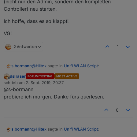
(nicht nur den Admin, sondern den kompletten
Controller) neu starten.
Ich hoffe, dass es so klappt!
VG!
2 Antworten
1
@
Hiltex
sagte in
Unifi WLAN Script
:
s.bormann
dslraser
FORUM TESTING
MOST ACTIVE
Offline
Vielleicht ist dem einen oder anderen
schrieb am
2. Sept. 2019, 20:37
zuletzt editiert von
schonmal aufgefallen, dass Bilder, die in VIS
@s-bormann
Hallo,
einmal benutzt wurden und später nochmal
probiere ich morgen. Danke fürs querlesen.
habe mal kurz quergelesen - coole Idee, wir ihr das
verändert werden, trotzdem wie das
ganze hier umgesetzt habt!
Man kann den Cache aber deaktivieren (habe ich
ursprüngliche Bild angezeigt werden?
0
Ich denke,
@
Hiltex
hat Recht, ich vermute
schon ewig gemacht ohne negative Auswirkungen
Ich glaube, dass nicht iQontrol der Schuldige
ebenfalls, dass das an dem cache vom iobroker
zu spüren):
In der Datei (Pfade stimmen für Linux)
ist, sondern irgend ein Caching-System von
liegt. iQontrol selbst cached die Dateien nicht.
ioBroker.
\opt\iobroker\iobroker-data\iobroker.json
@
Hiltex
sagte in
Unifi WLAN Script
:
s.bormann