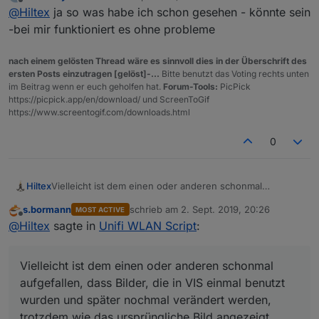
zuletzt editiert von
Offline
@
Hiltex
ja so was habe ich schon gesehen - könnte sein
wie das ursprüngliche Bild angezeigt werden?
Ich glaube, dass nicht iQontrol der Schuldige ist,
-bei mir funktioniert es ohne probleme
sondern irgend ein Caching-System von ioBroker.
nach einem gelösten Thread wäre es sinnvoll dies in der Überschrift des
ersten Posts einzutragen [gelöst]-...
Bitte benutzt das Voting rechts unten
im Beitrag wenn er euch geholfen hat.
Forum-Tools:
PicPick
https://picpick.app/en/download/ und ScreenToGif
https://www.screentogif.com/downloads.html
0
Hiltex
Vielleicht ist dem einen oder anderen schonmal
aufgefallen, dass Bilder, die in VIS einmal benutzt
s.bormann
schrieb am
2. Sept. 2019, 20:26
MOST ACTIVE
wurden und später nochmal verändert werden, trotzdem
zuletzt editiert von
Offline
@
Hiltex
sagte in
Unifi WLAN Script
:
wie das ursprüngliche Bild angezeigt werden?
Ich glaube, dass nicht iQontrol der Schuldige ist,
sondern irgend ein Caching-System von ioBroker.
Vielleicht ist dem einen oder anderen schonmal
aufgefallen, dass Bilder, die in VIS einmal benutzt
wurden und später nochmal verändert werden,
trotzdem wie das ursprüngliche Bild angezeigt