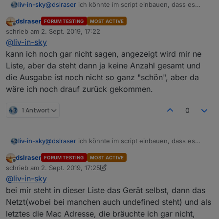
@
dslraser
ich könnte im script einbauen, dass es
liv-in-sky
nach dem schreiben des files auch den docker-
dslraser
FORUM TESTING
MOST ACTIVE
container neustartet 👿
werden eigentlich die clients im iqontrol file
Offline
schrieb am
2. Sept. 2019, 17:22
upgedatet ? und sind sichtbar
zuletzt editiert von
@
liv-in-sky
kann ich noch gar nicht sagen, angezeigt wird mir ne
Liste, aber da steht dann ja keine Anzahl gesamt und
die Ausgabe ist noch nicht so ganz "schön", aber da
wäre ich noch drauf zurück gekommen.
1 Antwort
0
@
dslraser
ich könnte im script einbauen, dass es
liv-in-sky
nach dem schreiben des files auch den docker-
dslraser
FORUM TESTING
MOST ACTIVE
container neustartet 👿
werden eigentlich die clients im iqontrol file
Offline
schrieb am
2. Sept. 2019, 17:25
upgedatet ? und sind sichtbar
zuletzt editiert von dslraser
9. Feb. 2019, 19:26
@
liv-in-sky
bei mir steht in dieser Liste das Gerät selbst, dann das
Netzt(wobei bei manchen auch undefined steht) und als
letztes die Mac Adresse, die bräuchte ich gar nicht,