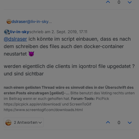
0
dslraser
@
liv-in-sky
bei einem Containerneustart geht es einmal, aber nur
liv-in-sky
schrieb am
2. Sept. 2019, 17:11
dann wird mir die aktuelle Liste angezeigt. (das ist
zuletzt editiert von
Offline
@
dslraser
ich könnte im script einbauen, dass es nach
aber keine Lösung)
dem schreiben des files auch den docker-container
neustartet 👿
werden eigentlich die clients im iqontrol file upgedatet ?
und sind sichtbar
nach einem gelösten Thread wäre es sinnvoll dies in der Überschrift des
ersten Posts einzutragen [gelöst]-...
Bitte benutzt das Voting rechts unten
im Beitrag wenn er euch geholfen hat.
Forum-Tools:
PicPick
https://picpick.app/en/download/ und ScreenToGif
https://www.screentogif.com/downloads.html
2 Antworten
0