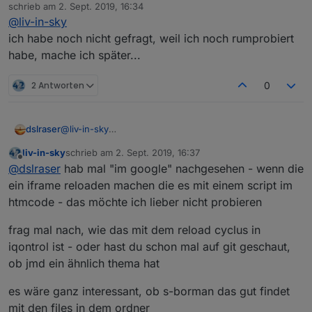
Offline
schrieb am
2. Sept. 2019, 16:34
zuletzt editiert von
@
liv-in-sky
ich habe noch nicht gefragt, weil ich noch rumprobiert
habe, mache ich später...
2 Antworten
0
dslraser
@
liv-in-sky
ich habe noch nicht gefragt, weil ich noch rumprobiert
liv-in-sky
schrieb am
2. Sept. 2019, 16:37
habe, mache ich später...
zuletzt editiert von
Offline
@
dslraser
hab mal "im google" nachgesehen - wenn die
ein iframe reloaden machen die es mit einem script im
htmcode - das möchte ich lieber nicht probieren
frag mal nach, wie das mit dem reload cyclus in
iqontrol ist - oder hast du schon mal auf git geschaut,
ob jmd ein ähnlich thema hat
es wäre ganz interessant, ob s-borman das gut findet
mit den files in dem ordner