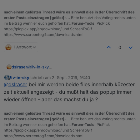
nach einem gelösten Thread wäre es sinnvoll dies in der Überschrift des
ersten Posts einzutragen [gelöst]-...
Bitte benutzt das Voting rechts unten
im Beitrag wenn er euch geholfen hat.
Forum-Tools:
PicPick
https://picpick.app/en/download/ und ScreenToGif
https://www.screentogif.com/downloads.html
1 Antwort
0
dslraser
@
liv-in-sky
ich habe noch nicht gefragt, weil ich noch rumprobiert
liv-in-sky
schrieb am
2. Sept. 2019, 16:40
habe, mache ich später...
zuletzt editiert von
Offline
@
dslraser
bei mir werden beide files innerhalb küzester
zeit aktuell angezeigt - du mußt halt das popup immer
wieder öffnen - aber das machst du ja ?
nach einem gelösten Thread wäre es sinnvoll dies in der Überschrift des
ersten Posts einzutragen [gelöst]-...
Bitte benutzt das Voting rechts unten
im Beitrag wenn er euch geholfen hat.
Forum-Tools:
PicPick
https://picpick.app/en/download/ und ScreenToGif
https://www.screentogif.com/downloads.html