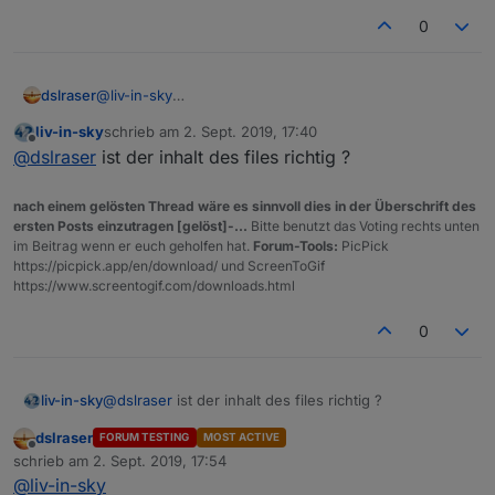
0
dslraser
@
liv-in-sky
da habe ich das gleiche Problem, die iQontrol Liste
liv-in-sky
schrieb am
2. Sept. 2019, 17:40
stimmt nicht, auch die Gesamtanzahl stimmt nicht. In
zuletzt editiert von
Offline
@
dslraser
ist der inhalt des files richtig ?
den DP ist alles okay. Auch hier ist der Inhalt der
geschriebenen iQontrol Datei aber richtig.....
nach einem gelösten Thread wäre es sinnvoll dies in der Überschrift des
ersten Posts einzutragen [gelöst]-...
Bitte benutzt das Voting rechts unten
im Beitrag wenn er euch geholfen hat.
Forum-Tools:
PicPick
https://picpick.app/en/download/ und ScreenToGif
https://www.screentogif.com/downloads.html
0
liv-in-sky
@
dslraser
ist der inhalt des files richtig ?
dslraser
FORUM TESTING
MOST ACTIVE
Offline
schrieb am
2. Sept. 2019, 17:54
zuletzt editiert von
@
liv-in-sky