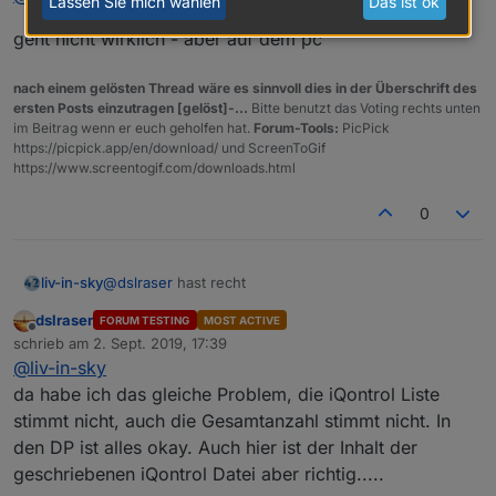
Lassen Sie mich wählen
Das ist ok
geht nicht wirklich - aber auf dem pc
nach einem gelösten Thread wäre es sinnvoll dies in der Überschrift des
ersten Posts einzutragen [gelöst]-...
Bitte benutzt das Voting rechts unten
im Beitrag wenn er euch geholfen hat.
Forum-Tools:
PicPick
https://picpick.app/en/download/ und ScreenToGif
https://www.screentogif.com/downloads.html
0
@
dslraser
hast recht
liv-in-sky
dslraser
FORUM TESTING
MOST ACTIVE
geht nicht wirklich - aber auf dem pc
Offline
schrieb am
2. Sept. 2019, 17:39
zuletzt editiert von
@
liv-in-sky
da habe ich das gleiche Problem, die iQontrol Liste
stimmt nicht, auch die Gesamtanzahl stimmt nicht. In
den DP ist alles okay. Auch hier ist der Inhalt der
geschriebenen iQontrol Datei aber richtig.....