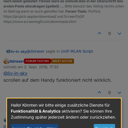
nach einem gelösten Thread wäre es sinnvoll dies in der Überschrift des
ersten Posts einzutragen [gelöst]-...
Bitte benutzt das Voting rechts unten
im Beitrag wenn er euch geholfen hat.
Forum-Tools:
PicPick
https://picpick.app/en/download/ und ScreenToGif
https://www.screentogif.com/downloads.html
0
@
dslraser
sagte in
Unifi WLAN Script
:
liv-in-sky
dslraser
FORUM TESTING
MOST ACTIVE
Offline
@
liv-in-sky
schrieb am
2. Sept. 2019, 17:32
zuletzt editiert von
kann ich noch gar nicht sagen, angezeigt wird
@
liv-in-sky
es sollte eine anzahl gesamt drinstehen im iqontrol
mir ne Liste, aber da steht dann ja keine Anzahl
scrollen auf dem Handy funktioniert nicht wirklich.
file - ganz unten evt. scrollen
gesamt und die Ausgabe ist noch nicht so ganz
"schön", aber da wäre ich noch drauf zurück
0
gekommen.
Hallo! Könnten wir bitte einige zusätzliche Dienste für
dslraser
@
liv-in-sky
Funktionalität & Analytics
aktivieren? Sie können Ihre
scrollen auf dem Handy funktioniert nicht wirklich.
Zustimmung später jederzeit ändern oder zurückziehen.
liv-in-sky
schrieb am
2. Sept. 2019, 17:33
zuletzt editiert von
Offline
@
dslraser
hast recht