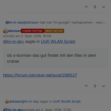
0
@
dslraser
hab mal "im google" nachgesehen - wenn
liv-in-sky
die ein iframe reloaden machen die es mit einem
dslraser
FORUM TESTING
MOST ACTIVE
script im htmcode - das möchte ich lieber nicht
frag mal nach, wie das mit dem reload cyclus in
Offline
schrieb am
2. Sept. 2019, 16:58
probieren
iqontrol ist - oder hast du schon mal auf git geschaut,
zuletzt editiert von
@
liv-in-sky
sagte in
Unifi WLAN Script
:
ob jmd ein ähnlich thema hat
es wäre ganz interessant, ob s-borman das gut
findet mit den files in dem ordner
ob s-borman das gut findet mit den files in dem
ordner
https://forum.iobroker.net/post/296527
0
@
liv-in-sky
sagte in
Unifi WLAN Script
:
dslraser
liv-in-sky
schrieb am
2. Sept. 2019, 17:00