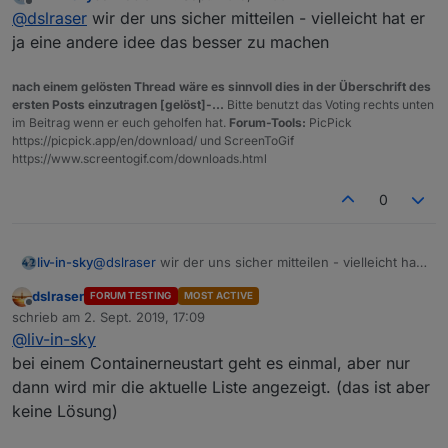
zuletzt editiert von
Offline
ob s-borman das gut findet mit den files in dem
@
dslraser
wir der uns sicher mitteilen - vielleicht hat er
ordner
ja eine andere idee das besser zu machen
https://forum.iobroker.net/post/296527
nach einem gelösten Thread wäre es sinnvoll dies in der Überschrift des
ersten Posts einzutragen [gelöst]-...
Bitte benutzt das Voting rechts unten
im Beitrag wenn er euch geholfen hat.
Forum-Tools:
PicPick
https://picpick.app/en/download/ und ScreenToGif
https://www.screentogif.com/downloads.html
0
liv-in-sky
@
dslraser
wir der uns sicher mitteilen - vielleicht hat
er ja eine andere idee das besser zu machen
dslraser
FORUM TESTING
MOST ACTIVE
Offline
schrieb am
2. Sept. 2019, 17:09
zuletzt editiert von
@
liv-in-sky
bei einem Containerneustart geht es einmal, aber nur
dann wird mir die aktuelle Liste angezeigt. (das ist aber
keine Lösung)