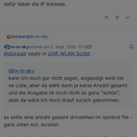
dafür lieber die IP Adresse.
0
dslraser
@
liv-in-sky
kann ich noch gar nicht sagen, angezeigt wird mir ne
liv-in-sky
schrieb am
2. Sept. 2019, 17:28
Liste, aber da steht dann ja keine Anzahl gesamt und
zuletzt editiert von liv-in-sky
9. Feb. 2019, 19:29
Offline
@
dslraser
sagte in
Unifi WLAN Script
:
die Ausgabe ist noch nicht so ganz "schön", aber da
wäre ich noch drauf zurück gekommen.
@
liv-in-sky
kann ich noch gar nicht sagen, angezeigt wird mir
ne Liste, aber da steht dann ja keine Anzahl gesamt
und die Ausgabe ist noch nicht so ganz "schön",
aber da wäre ich noch drauf zurück gekommen.
es sollte eine anzahl gesamt drinstehen im iqontrol file -
ganz unten evt. scrollen