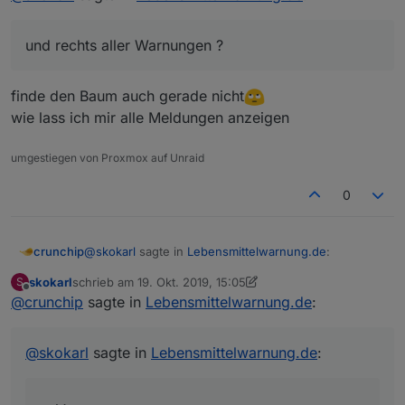
mein Zweiteiler reicht nicht mehr.
Wie hast Du die View ( das PopUp ) gemacht,
und rechts aller Warnungen ?
in Kombination mit links aktueller Warnung und rechts
aller Warnungen ?
edit: hab's ....hab mal wieder den Wald vor lauter
Kannst Du das mal hier einstellen ?, ich kriegs nicht
Bäumen nicht gesehen
finde den Baum auch gerade nicht
hin.
wie lass ich mir alle Meldungen anzeigen
umgestiegen von Proxmox auf Unraid
0
@
skokarl
sagte in
Lebensmittelwarnung.de
:
crunchip
skokarl
schrieb am
19. Okt. 2019, 15:05
S
zuletzt editiert von skokarl
Offline
@
crunchip
sagte in
und rechts aller Warnungen ?
Lebensmittelwarnung.de
:
finde den Baum auch gerade nicht
@
skokarl
sagte in
Lebensmittelwarnung.de
:
wie lass ich mir alle Meldungen anzeigen