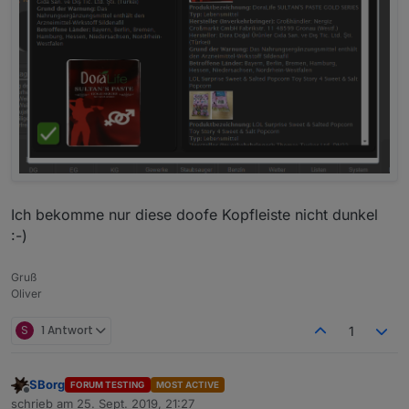
Ich bekomme nur diese doofe Kopfleiste nicht dunkel
:-)
Gruß
Oliver
S
1 Antwort
1
SBorg
FORUM TESTING
MOST ACTIVE
Offline
schrieb am
25. Sept. 2019, 21:27