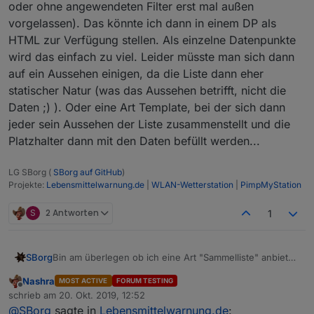
oder ohne angewendeten Filter erst mal außen
vorgelassen). Das könnte ich dann in einem DP als
HTML zur Verfügung stellen. Als einzelne Datenpunkte
wird das einfach zu viel. Leider müsste man sich dann
auf ein Aussehen einigen, da die Liste dann eher
statischer Natur (was das Aussehen betrifft, nicht die
Daten ;) ). Oder eine Art Template, bei der sich dann
jeder sein Aussehen der Liste zusammenstellt und die
Platzhalter dann mit den Daten befüllt werden...
LG SBorg (
SBorg auf GitHub
)
Projekte:
Lebensmittelwarnung.de
|
WLAN-Wetterstation
|
PimpMyStation
S
2 Antworten
1
SBorg
Bin am überlegen ob ich eine Art "Sammelliste" anbieten
könnte. Da alle Meldungen zu viel werden, z.B.
Nashra
MOST ACTIVE
FORUM TESTING
konfigurierbar auf die letzten xx Datensätze (ob mit oder
Offline
schrieb am
20. Okt. 2019, 12:52
ohne angewendeten Filter erst mal außen vorgelassen).
zuletzt editiert von
@
SBorg
sagte in
Lebensmittelwarnung.de
:
Das könnte ich dann in einem DP als HTML zur