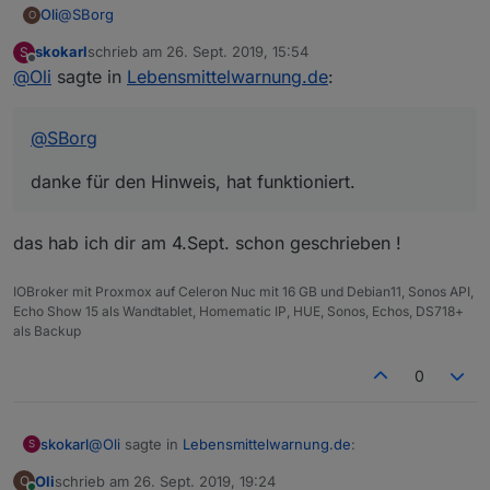
@
SBorg
Oli
O
skokarl
schrieb am
26. Sept. 2019, 15:54
S
danke für den Hinweis, hat funktioniert.
zuletzt editiert von
Offline
@
Oli
sagte in
Lebensmittelwarnung.de
:
@
SBorg
danke für den Hinweis, hat funktioniert.
das hab ich dir am 4.Sept. schon geschrieben !
IOBroker mit Proxmox auf Celeron Nuc mit 16 GB und Debian11, Sonos API,
Echo Show 15 als Wandtablet, Homematic IP, HUE, Sonos, Echos, DS718+
als Backup
0
@
Oli
sagte in
Lebensmittelwarnung.de
:
skokarl
S
Oli
schrieb am
26. Sept. 2019, 19:24
O