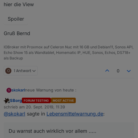
hier die View
Spoiler
Gruß Bernd
IOBroker mit Proxmox auf Celeron Nuc mit 16 GB und Debian11, Sonos API,
Echo Show 15 als Wandtablet, Homematic IP, HUE, Sonos, Echos, DS718+
als Backup
O
1 Antwort
0
neue Warnung von heute :
skokarl
S
SBorg
FORUM TESTING
MOST ACTIVE
Potenzpaste ?
Offline
schrieb am
20. Sept. 2019, 11:39
zuletzt editiert von
@
skokarl
sagte in
Lebensmittelwarnung.de
:
Du warnst auch wirklich vor allem .....
Du warnst auch wirklich vor allem .....