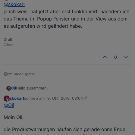
zuletzt editiert von
Online
@
skokarl
@
SBorg
ja ich weis, hat jetzt aber erst funktioniert, nachdem ich
das hab ich dir am 4.Sept. schon geschrieben !
danke für den Hinweis, hat funktioniert.
das Thema im Popup Fenster und in der View aus dem
es aufgerufen wird geändert habe.
Gruß
Oliver
0
22 Tagen später
Hallo zusammen,
Oli
O
skokarl
schrieb am
19. Okt. 2019, 03:04
S
hier will ich euch mal meine Darstellung der
zuletzt editiert von skokarl
Offline
@
Oli
Produktwarnungen zeigen.
Moin Oli,
die Produktwarnungen häufen sich gerade ohne Ende,