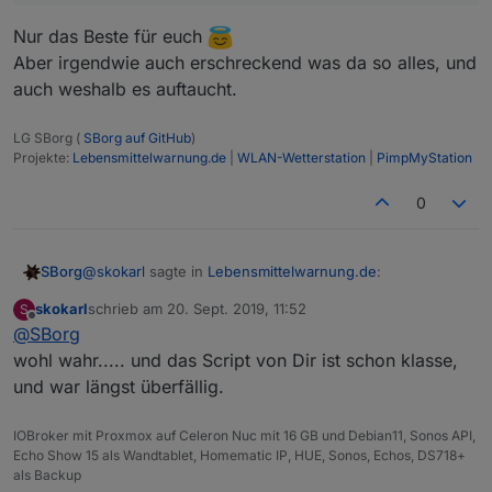
Nur das Beste für euch
Aber irgendwie auch erschreckend was da so alles, und
auch weshalb es auftaucht.
LG SBorg (
SBorg auf GitHub
)
Projekte:
Lebensmittelwarnung.de
|
WLAN-Wetterstation
|
PimpMyStation
0
@
skokarl
sagte in
Lebensmittelwarnung.de
:
SBorg
skokarl
schrieb am
20. Sept. 2019, 11:52
S
zuletzt editiert von
Offline
@
SBorg
Du warnst auch wirklich vor allem .....
wohl wahr..... und das Script von Dir ist schon klasse,
und war längst überfällig.
Nur das Beste für euch
Aber irgendwie auch erschreckend was da so alles, und
auch weshalb es auftaucht.
IOBroker mit Proxmox auf Celeron Nuc mit 16 GB und Debian11, Sonos API,
Echo Show 15 als Wandtablet, Homematic IP, HUE, Sonos, Echos, DS718+
als Backup