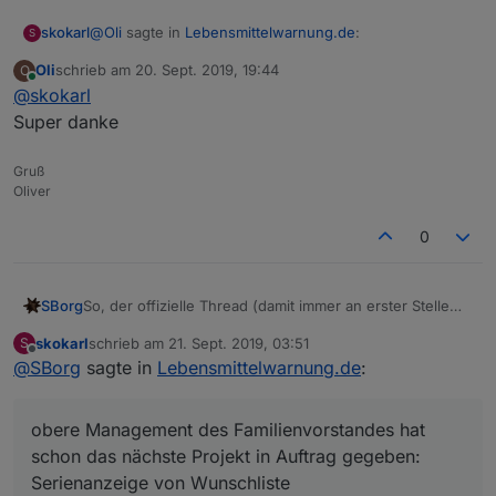
@
Oli
sagte in
Lebensmittelwarnung.de
:
skokarl
S
Oli
schrieb am
20. Sept. 2019, 19:44
O
zuletzt editiert von
Online
@
skokarl
deine Darstellung sieht cool aus, kannst du die
zur Verfügung stellen?
Super danke
Klar,
Gruß
ich öffne die VIEW als Popup,
Oliver
mit dem jqui-container-Icon-view in jqui Dialaog
Einstellungen :
0
So, der offizielle Thread (damit immer an erster Stelle
SBorg
die aktuellste Version ersichtlich ist):
skokarl
schrieb am
21. Sept. 2019, 03:51
S
https://forum.iobroker.net/topic/25223/javascript-für-
Sind zwar noch zwei Baustellen offen (Datenpunkte u.
zuletzt editiert von
Offline
@
SBorg
sagte in
Lebensmittelwarnung.de
:
warnungen-von-lebensmittelwarnung
Filter), aber das obere Management des
Familienvorstandes hat schon das nächste Projekt in
Auftrag gegeben:
Serienanzeige von Wunschliste
obere Management des Familienvorstandes hat
schon das nächste Projekt in Auftrag gegeben:
Serienanzeige von Wunschliste