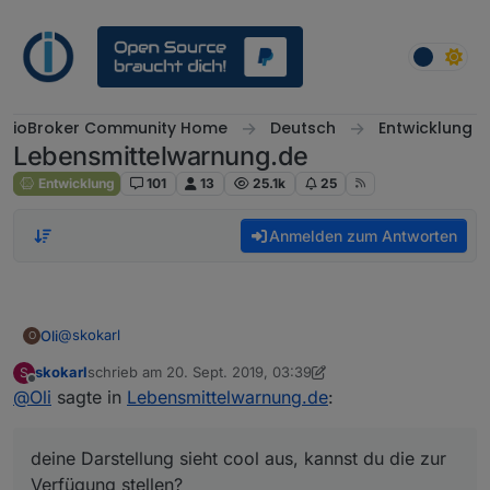
Weiter zum Inhalt
ioBroker Community Home
Deutsch
Entwicklung
Lebensmittelwarnung.de
Entwicklung
101
13
25.1k
25
Anmelden zum Antworten
@
skokarl
Oli
O
skokarl
schrieb am
20. Sept. 2019, 03:39
S
deine Darstellung sieht cool aus, kannst du die zur
zuletzt editiert von skokarl
Offline
@
Oli
sagte in
Lebensmittelwarnung.de
:
Verfügung stellen?
Gruß Oliver
deine Darstellung sieht cool aus, kannst du die zur
Verfügung stellen?