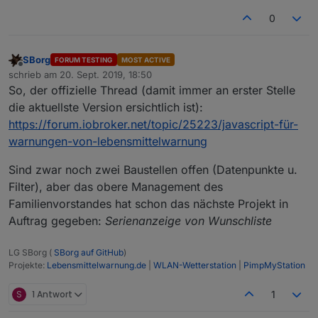
0
SBorg
FORUM TESTING
MOST ACTIVE
Offline
schrieb am
20. Sept. 2019, 18:50
zuletzt editiert von
So, der offizielle Thread (damit immer an erster Stelle
die aktuellste Version ersichtlich ist):
https://forum.iobroker.net/topic/25223/javascript-für-
warnungen-von-lebensmittelwarnung
Sind zwar noch zwei Baustellen offen (Datenpunkte u.
Filter), aber das obere Management des
Familienvorstandes hat schon das nächste Projekt in
Auftrag gegeben:
Serienanzeige von Wunschliste
LG SBorg (
SBorg auf GitHub
)
Projekte:
Lebensmittelwarnung.de
|
WLAN-Wetterstation
|
PimpMyStation
S
1 Antwort
1