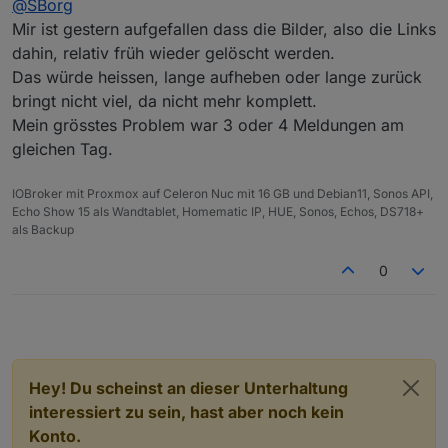
@
SBorg
ohne angewendeten Filter erst mal außen vorgelassen).
Das könnte ich dann in einem DP als HTML zur
Mir ist gestern aufgefallen dass die Bilder, also die Links
Verfügung stellen. Als einzelne Datenpunkte wird das
dahin, relativ früh wieder gelöscht werden.
einfach zu viel. Leider müsste man sich dann auf ein
Das würde heissen, lange aufheben oder lange zurück
Aussehen einigen, da die Liste dann eher statischer
bringt nicht viel, da nicht mehr komplett.
Natur (was das Aussehen betrifft, nicht die Daten ;) ).
Oder eine Art Template, bei der sich dann jeder sein
Mein grösstes Problem war 3 oder 4 Meldungen am
Aussehen der Liste zusammenstellt und die Platzhalter
gleichen Tag.
dann mit den Daten befüllt werden...
IOBroker mit Proxmox auf Celeron Nuc mit 16 GB und Debian11, Sonos API,
Echo Show 15 als Wandtablet, Homematic IP, HUE, Sonos, Echos, DS718+
als Backup
0
Hey! Du scheinst an dieser Unterhaltung
interessiert zu sein, hast aber noch kein
Konto.