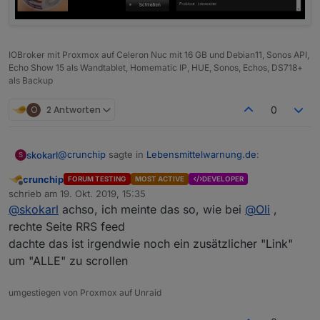
IOBroker mit Proxmox auf Celeron Nuc mit 16 GB und Debian11, Sonos API,
Echo Show 15 als Wandtablet, Homematic IP, HUE, Sonos, Echos, DS718+
als Backup
O
2 Antworten
0
@
crunchip
sagte in
Lebensmittelwarnung.de
:
skokarl
S
crunchip
FORUM TESTING
MOST ACTIVE
DEVELOPER
Offline
@
skokarl
sagte in
Lebensmittelwarnung.de
:
schrieb am
19. Okt. 2019, 15:35
zuletzt editiert von
@
skokarl
achso, ich meinte das so, wie bei
@
Oli
,
lol..... view in widget....
rechte Seite RRS feed
und rechts aller Warnungen ?
dachte das ist irgendwie noch ein zusätzlicher "Link"
alle, heisst bei mir 5 Meldungen....1 links, 4 rechts
um "ALLE" zu scrollen
finde den Baum auch gerade nicht
wie lass ich mir alle Meldungen anzeigen
umgestiegen von Proxmox auf Unraid