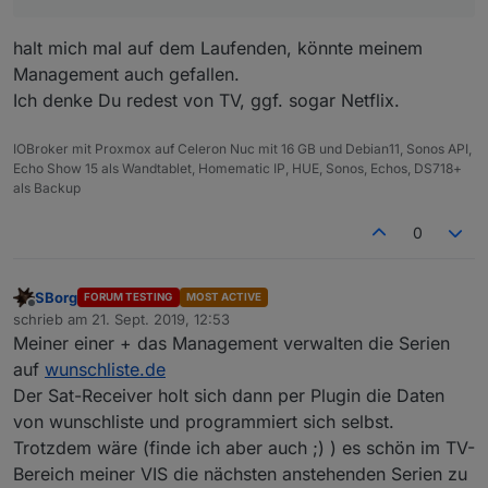
halt mich mal auf dem Laufenden, könnte meinem
Management auch gefallen.
Ich denke Du redest von TV, ggf. sogar Netflix.
IOBroker mit Proxmox auf Celeron Nuc mit 16 GB und Debian11, Sonos API,
Echo Show 15 als Wandtablet, Homematic IP, HUE, Sonos, Echos, DS718+
als Backup
0
SBorg
FORUM TESTING
MOST ACTIVE
gemeldet wird die neue Warnung auf meiner Startview
Offline
schrieb am
21. Sept. 2019, 12:53
zuletzt editiert von
Meiner einer + das Management verwalten die Serien
auf
wunschliste.de
Der Sat-Receiver holt sich dann per Plugin die Daten
von wunschliste und programmiert sich selbst.
Trotzdem wäre (finde ich aber auch ;) ) es schön im TV-
Bereich meiner VIS die nächsten anstehenden Serien zu