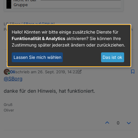
LG SBorg (
SBorg auf GitHub
)
Projekte:
Lebensmittelwarnung.de
|
WLAN-Wetterstation
|
PimpMyStation
Hallo! Könnten wir bitte einige zusätzliche Dienste für
Funktionalität & Analytics
aktivieren? Sie können Ihre
0
Zustimmung später jederzeit ändern oder zurückziehen.
Lassen Sie mich wählen
Das ist ok
SBorg
Immer schön die verschiedenen Umsetzungen zu
sehen :)
Oli
schrieb am
26. Sept. 2019, 14:22
O
Du musst nur bei der entsprechenden View auf "View"
zuletzt editiert von Oli
Online
@
SBorg
klicken und ein dunkles Thema wie bspw.
Dark Hive
wählen:
danke für den Hinweis, hat funktioniert.
Gruß
Oliver
0