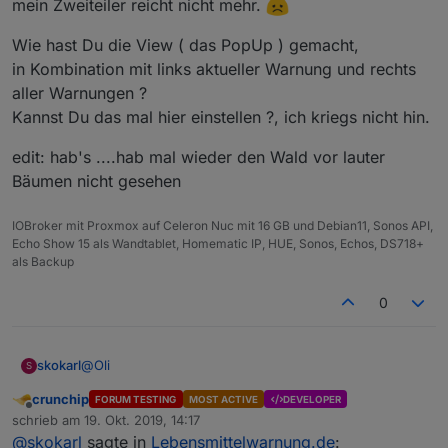
mein Zweiteiler reicht nicht mehr.
Wie hast Du die View ( das PopUp ) gemacht,
in Kombination mit links aktueller Warnung und rechts
aller Warnungen ?
Kannst Du das mal hier einstellen ?, ich kriegs nicht hin.
edit: hab's ....hab mal wieder den Wald vor lauter
Bäumen nicht gesehen
IOBroker mit Proxmox auf Celeron Nuc mit 16 GB und Debian11, Sonos API,
Echo Show 15 als Wandtablet, Homematic IP, HUE, Sonos, Echos, DS718+
Ich bekomme nur diese doofe Kopfleiste nicht dunkel :-)
als Backup
0
@
Oli
skokarl
S
crunchip
FORUM TESTING
MOST ACTIVE
DEVELOPER
Moin Oli,
Offline
schrieb am
19. Okt. 2019, 14:17
zuletzt editiert von
@
skokarl
sagte in
Lebensmittelwarnung.de
:
die Produktwarnungen häufen sich gerade ohne Ende,