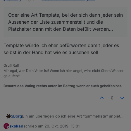
Verfügung stellen. Als einzelne Datenpunkte wird das
einfach zu viel. Leider müsste man sich dann auf ein
Oder eine Art Template, bei der sich dann jeder sein
Aussehen einigen, da die Liste dann eher statischer
Natur (was das Aussehen betrifft, nicht die Daten ;) ).
Aussehen der Liste zusammenstellt und die
Oder eine Art Template, bei der sich dann jeder sein
Platzhalter dann mit den Daten befüllt werden...
Aussehen der Liste zusammenstellt und die Platzhalter
dann mit den Daten befüllt werden...
Template würde ich eher befürworten damit jeder es
selbst in der Hand hat wie es aussehen soll
Gruß Ralf
Mir egal, wer Dein Vater ist! Wenn ich hier angel, wird nicht übers Wasser
gelaufen!!
Benutzt das Voting rechts unten im Beitrag wenn er euch geholfen hat.
0
SBorg
Bin am überlegen ob ich eine Art "Sammelliste" anbieten
könnte. Da alle Meldungen zu viel werden, z.B.
skokarl
schrieb am
20. Okt. 2019, 13:01
S
konfigurierbar auf die letzten xx Datensätze (ob mit oder
zuletzt editiert von
Offline