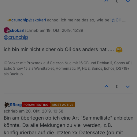
0
crunchip
@
skokarl
achso, ich meinte das so, wie bei
@
Oli
,
rechte Seite RRS feed
skokarl
schrieb am
19. Okt. 2019, 15:39
S
dachte das ist irgendwie noch ein zusätzlicher "Link"
zuletzt editiert von
Offline
@
crunchip
um "ALLE" zu scrollen
ich bin mir nicht sicher ob Oli das anders hat ....
IOBroker mit Proxmox auf Celeron Nuc mit 16 GB und Debian11, Sonos API,
Echo Show 15 als Wandtablet, Homematic IP, HUE, Sonos, Echos, DS718+
als Backup
0
SBorg
FORUM TESTING
MOST ACTIVE
Offline
schrieb am
20. Okt. 2019, 10:58
zuletzt editiert von
Bin am überlegen ob ich eine Art "Sammelliste" anbieten
könnte. Da alle Meldungen zu viel werden, z.B.
konfigurierbar auf die letzten xx Datensätze (ob mit