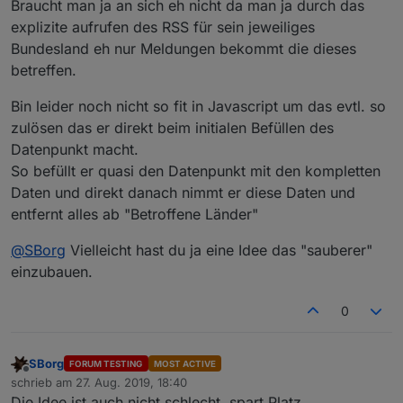
Braucht man ja an sich eh nicht da man ja durch das
explizite aufrufen des RSS für sein jeweiliges
Bundesland eh nur Meldungen bekommt die dieses
betreffen.
Bin leider noch nicht so fit in Javascript um das evtl. so
zulösen das er direkt beim initialen Befüllen des
Datenpunkt macht.
So befüllt er quasi den Datenpunkt mit den kompletten
Daten und direkt danach nimmt er diese Daten und
entfernt alles ab "Betroffene Länder"
@
SBorg
Vielleicht hast du ja eine Idee das "sauberer"
einzubauen.
0
SBorg
FORUM TESTING
MOST ACTIVE
Offline
schrieb am
27. Aug. 2019, 18:40
zuletzt editiert von
Die Idee ist auch nicht schlecht, spart Platz.