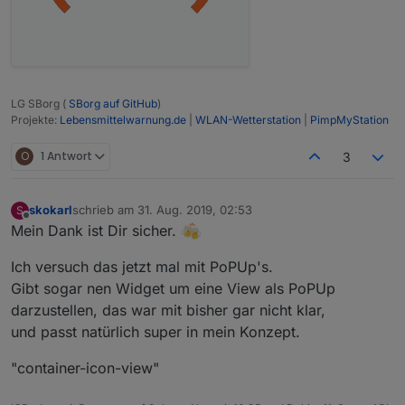
LG SBorg (
SBorg auf GitHub
)
Projekte:
Lebensmittelwarnung.de
|
WLAN-Wetterstation
|
PimpMyStation
O
1 Antwort
3
skokarl
schrieb am
31. Aug. 2019, 02:53
S
zuletzt editiert von
Offline
Mein Dank ist Dir sicher.
Ich versuch das jetzt mal mit PoPUp's.
Gibt sogar nen Widget um eine View als PoPUp
darzustellen, das war mit bisher gar nicht klar,
und passt natürlich super in mein Konzept.
"container-icon-view"