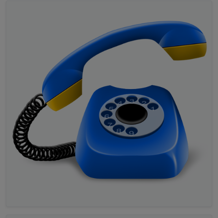
1"
:
"/vis/signals/lowbattery.png"
,
"signals-icon-
size-1"
:
0
,
"signals-blink-1"
:false
,
"signals-horz-
1"
:
0
,
"signals-vert-1"
:
0
,
"signals-hide-edit-
1"
:false
,
"signals-cond-2"
:
"=="
,
"signals-val-
2"
:true
,
"signals-icon-
2"
:
"/vis/signals/lowbattery.png"
,
"signals-icon-
size-2"
:
0
,
"signals-blink-2"
:false
,
"signals-horz-
2"
:
0
,
"signals-vert-2"
:
0
,
"signals-hide-edit-
2"
:false
,
"modal"
:false
,
"signals-oid-
0"
:
"radar2.0._UWZ"
,
"dialog_width"
:
"650px"
},
"style
"
:
{
"left"
:
"1105px"
,
"top"
:
"608px"
,
"width"
:
"60px"
,
"he
ight"
:
"60px"
,
"z-index"
:
"1"
,
"border-
width"
:
"1px"
,
"border-color"
:
"yellow"
,
"box-
shadow"
:
"0px 0px 10px 3px yellow"
,
"border-
radius"
:
""
},
"widgetSet"
:
"jqui"
}]