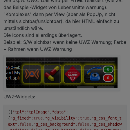
wie bspw. UWZ. Das wird per HTML realisiert (wie zB.
das Beispiel-Widget von Lebensmittelwarnung).
"Komplexes" dann per View (aber als PopUp, nicht
mittels sichtbar/unsichtbar), da hier HTML einfach zu
umständlich wäre.
Die Icons sind allerdings überlagert.
Beispiel: S/W sichtbar wenn keine UWZ-Warnung; Farbe
+ Rahmen wenn UWZ-Warnung
UWZ-Widgets:
[{
"tpl"
:
"tplImage"
,
"data"
:
{
"g_fixed"
:true
,
"g_visibility"
:true
,
"g_css_font_t
ext"
:false
,
"g_css_background"
:false
,
"g_css_shadow