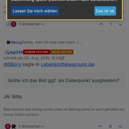
LG SBorg (
SBorg auf GitHub
)
Lassen Sie mich wählen
Das ist ok
Projekte:
Lebensmittelwarnung.de
|
WLAN-Wetterstation
|
PimpMyStation
S
2 Antworten
1
Danke, man tut was man kann :)
SBorg
Habe jetzt mal probehalber die Bildgröße fix auf 100x50
sigi234
FORUM TESTING
MOST ACTIVE
px (BxH) limitiert. Zerschießt zwar dann nicht mehr das
@
skokarl
Online
schrieb am
30. Aug. 2019, 12:03
Layout, staucht aber uU. das Bild ganz schön:
Ich nutze kleine Pictogramme die ich hervorhebe wenn
zuletzt editiert von sigi234
@
SBorg
sagte in
Lebensmittelwarnung.de
:
was anliegt. Per Klick darauf öffnet sich dann bspw.
eine einfache PopUp-View, oder eine eigene View:
Sollte ich das Bild ggf. als Datenpunkt ausgliedern?
JA! Bitte.
Bitte benutzt das Voting rechts unten im Beitrag wenn er euch geholfen hat.
Immer Daten sichern!
Da die Bilder direkt von
LebensMittelWarnung.de
kommen und keine Höhenangabe enthalten, kann ich
S
2 Antworten
0