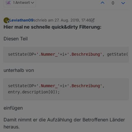
1 Antwort
0
Leviathan09
schrieb am
27. Aug. 2019, 17:46
L
zuletzt editiert von Leviathan09
Offline
Hier mal ne schnelle quick&dirty Filterung:
Diesen Teil
setState(DP+
'.Nummer_'
+i+
'.Beschreibung'
, getState(D
unterhalb von
setState(DP+
'.Nummer_'
+i+
'.Beschreibung'
,
entry.description[0]);
einfügen
Damit nimmt er die Aufzählung der Betroffenen Länder
heraus.