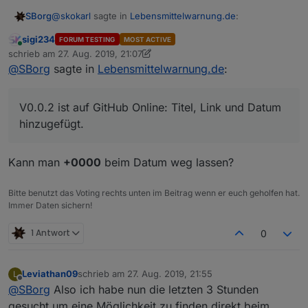
@
skokarl
sagte in
Lebensmittelwarnung.de
:
SBorg
sigi234
FORUM TESTING
MOST ACTIVE
Online
@
SBorg
schrieb am
27. Aug. 2019, 21:07
zuletzt editiert von sigi234
@
SBorg
sagte in
Lebensmittelwarnung.de
:
Sollte eigentlich möglich sein, ist mal vorgemerkt :)
Mein lieber SBorg, Du bist ja so ne Art McGyver
unter
den Programmierern hier.... Meinst Du man könnte
V0.0.2 ist auf GitHub Online: Titel, Link und Datum
Filter definieren ? dass z.b. das Vegane Zeug
hinzugefügt.
rausfällt ?
Kann man
+0000
beim Datum weg lassen?
Bitte benutzt das Voting rechts unten im Beitrag wenn er euch geholfen hat.
Immer Daten sichern!
1 Antwort
0
V0.0.2 ist auf GitHub Online: Titel, Link und Datum
hinzugefügt.
Leviathan09
schrieb am
27. Aug. 2019, 21:55
L
Kleiner Wermutstropfen: wirft beim ersten starten
Zum Update:
alle
Datenpunkte löschen. Am besten im
zuletzt editiert von
Offline
@
SBorg
Also ich habe nun die letzten 3 Stunden
(noch) jede Menge Fehler, da er wg. der vielen
JS den User-Einstellungensblock temporär kopieren,
Datenpunkte nicht schnell genug hinterher kommt diese
neue JS-Version hinein kopieren/überschreiben und
gesucht um eine Möglichkeit zu finden direkt beim