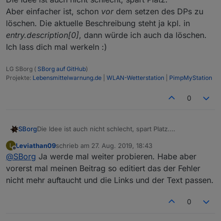
Aber einfacher ist, schon
vor
dem setzen des DPs zu
löschen. Die aktuelle Beschreibung steht ja kpl. in
entry.description[0]
, dann würde ich auch da löschen.
Ich lass dich mal werkeln :)
LG SBorg (
SBorg auf GitHub
)
Projekte:
Lebensmittelwarnung.de
|
WLAN-Wetterstation
|
PimpMyStation
0
SBorg
Die Idee ist auch nicht schlecht, spart Platz.
Aber einfacher ist, schon
vor
dem setzen des DPs zu
Leviathan09
schrieb am
27. Aug. 2019, 18:43
L
löschen. Die aktuelle Beschreibung steht ja kpl. in
zuletzt editiert von
Offline
@
SBorg
Ja werde mal weiter probieren. Habe aber
entry.description[0]
, dann würde ich auch da löschen.
Ich lass dich mal werkeln :)
vorerst mal meinen Beitrag so editiert das der Fehler
nicht mehr auftaucht und die Links und der Text passen.
0