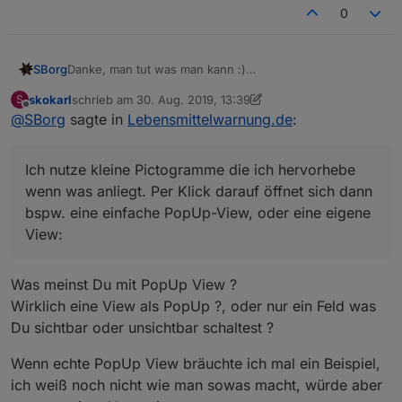
0
Danke, man tut was man kann :)
SBorg
Habe jetzt mal probehalber die Bildgröße fix auf 100x50
skokarl
schrieb am
30. Aug. 2019, 13:39
S
px (BxH) limitiert. Zerschießt zwar dann nicht mehr das
@
skokarl
zuletzt editiert von skokarl
Offline
@
SBorg
sagte in
Lebensmittelwarnung.de
:
Layout, staucht aber uU. das Bild ganz schön:
Ich nutze kleine Pictogramme die ich hervorhebe wenn
was anliegt. Per Klick darauf öffnet sich dann bspw.
eine einfache PopUp-View, oder eine eigene View:
Ich nutze kleine Pictogramme die ich hervorhebe
wenn was anliegt. Per Klick darauf öffnet sich dann
bspw. eine einfache PopUp-View, oder eine eigene
View:
Was meinst Du mit PopUp View ?
Wirklich eine View als PopUp ?, oder nur ein Feld was
Da die Bilder direkt von
LebensMittelWarnung.de
kommen und keine Höhenangabe enthalten, kann ich
Du sichtbar oder unsichtbar schaltest ?
auch nicht darauf reagieren, außer halt mit einer immer
gültigen festen Höhe. Sollte ich das Bild ggf. als
Wenn echte PopUp View bräuchte ich mal ein Beispiel,
Datenpunkt ausgliedern? Was meint Ihr? Falls wer
ich weiß noch nicht wie man sowas macht, würde aber
probieren möchte, stelle ich die Version auch gerne