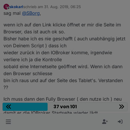
skokarl
schrieb am
31. Aug. 2019, 06:25
S
zuletzt editiert von
Offline
sag mal
@
SBorg
,
wenn ich auf den Link klicke öffnet er mir die Seite im
Browser, das ist auch ok so.
Bisher habe ich es nie geschafft ( auch unabhängig jetzt
von Deinem Script ) dass ich
wieder zurück in den IOBroker komme, irgendwie
verliere ich ja die Kontrolle
sobald eine Internetseite geöffnet wird. Wenn ich dann
den Browser schliesse
bin ich raus und auf der Seite des Tablet's. Verstanden
??
Ich muss dann den Fully Browser ( den nutze ich ) neu
starten
37 von 101
damit er die IOBroker Startseite wieder lädt.
Fällt Dir dazu was ein ?