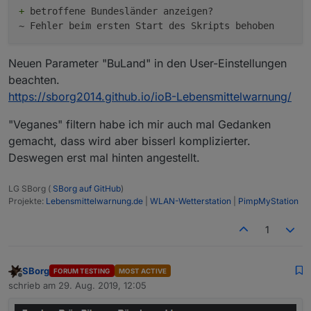
+
 betroffene Bundesländer anzeigen? 

Neuen Parameter "BuLand" in den User-Einstellungen
beachten.
https://sborg2014.github.io/ioB-Lebensmittelwarnung/
"Veganes" filtern habe ich mir auch mal Gedanken
gemacht, dass wird aber bisserl komplizierter.
Deswegen erst mal hinten angestellt.
LG SBorg (
SBorg auf GitHub
)
Projekte:
Lebensmittelwarnung.de
|
WLAN-Wetterstation
|
PimpMyStation
1
SBorg
FORUM TESTING
MOST ACTIVE
Offline
schrieb am
29. Aug. 2019, 12:05
zuletzt editiert von