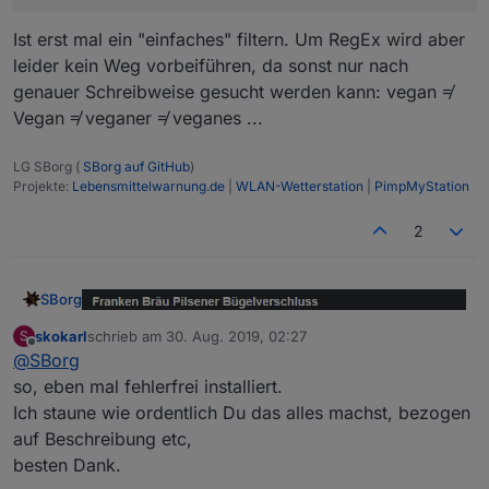
Ist erst mal ein "einfaches" filtern. Um RegEx wird aber
leider kein Weg vorbeiführen, da sonst nur nach
genauer Schreibweise gesucht werden kann: vegan ≠
Vegan ≠ veganer ≠ veganes ...
LG SBorg (
SBorg auf GitHub
)
Projekte:
Lebensmittelwarnung.de
|
WLAN-Wetterstation
|
PimpMyStation
2
SBorg
skokarl
schrieb am
30. Aug. 2019, 02:27
S
zuletzt editiert von
Offline
@
SBorg
so, eben mal fehlerfrei installiert.
Ich staune wie ordentlich Du das alles machst, bezogen
auf Beschreibung etc,
besten Dank.