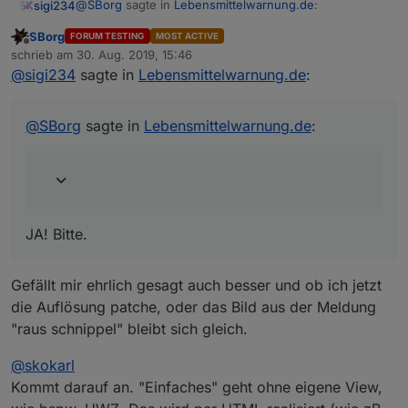
@
SBorg
sagte in
Lebensmittelwarnung.de
:
sigi234
SBorg
FORUM TESTING
MOST ACTIVE
Offline
Sollte ich das Bild ggf. als Datenpunkt
schrieb am
30. Aug. 2019, 15:46
zuletzt editiert von
ausgliedern?
@
sigi234
sagte in
Lebensmittelwarnung.de
:
JA! Bitte.
@
SBorg
sagte in
Lebensmittelwarnung.de
:
JA! Bitte.
Gefällt mir ehrlich gesagt auch besser und ob ich jetzt
die Auflösung patche, oder das Bild aus der Meldung
"raus schnippel" bleibt sich gleich.
@
skokarl
Kommt darauf an. "Einfaches" geht ohne eigene View,