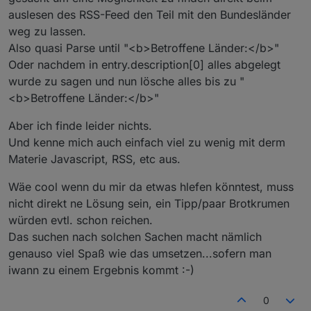
anzulegen, aber schon Daten schreiben möchte. Muss
den gespeicherten User-Block wieder überschreiben.
auslesen des RSS-Feed den Teil mit den Bundesländer
ich noch fixen. work a round: skript stoppen und
Dann spart man sich das conden :)
weg zu lassen.
einfach wieder starten.
Also quasi Parse until "<b>Betroffene Länder:</b>"
Oder nachdem in entry.description[0] alles abgelegt
wurde zu sagen und nun lösche alles bis zu "
<b>Betroffene Länder:</b>"
Aber ich finde leider nichts.
Und kenne mich auch einfach viel zu wenig mit derm
Materie Javascript, RSS, etc aus.
Wäe cool wenn du mir da etwas hlefen könntest, muss
nicht direkt ne Lösung sein, ein Tipp/paar Brotkrumen
würden evtl. schon reichen.
Das suchen nach solchen Sachen macht nämlich
genauso viel Spaß wie das umsetzen...sofern man
iwann zu einem Ergebnis kommt :-)
0