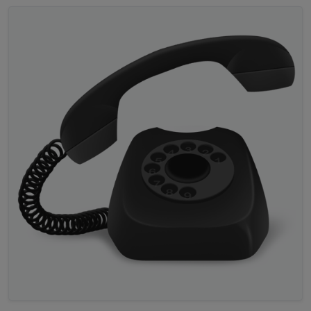
vert"
:
"top"
,
"lc-position-horz"
:
"right"
,
"lc-
offset-vert"
:
0
,
"lc-offset-horz"
:
0
,
"lc-font-
size"
:
"12px"
,
"lc-font-family"
:
""
,
"lc-font-
style"
:
""
,
"lc-bkg-color"
:
""
,
"lc-color"
:
""
,
"lc-
border-width"
:
"0"
,
"lc-border-style"
:
""
,
"lc-
border-color"
:
""
,
"lc-border-radius"
:
10
,
"lc-
zindex"
:
0
,
"src"
:
""
,
"text"
:
""
,
"html_dialog"
:
"<div
style=\"background-image: linear-gradient(to top,
black 20%, {wert:radar2.0._UWZ; wert.split(\"_\")
[2]} 80%)\">{radar2.0._UWZ}</div>"
,
"title"
:
"UWZ -
Warnung"
,
"closeOnClick"
:true
,
"visibility-
oid"
:
"radar2.0._UWZ"
,
"name"
:
"UWZ
Warnung"
,
"imageHeight"
:
""
,
"autoclose"
:
"0"
,
"invert
_icon"
:false
,
"signals-cond-0"
:
"!="
,
"signals-val-
0"
:
"No warnings"
,
"signals-icon-
0"
:
"/vis.0/HAMS/icons-
user/wetter_alarm.svg"
,
"signals-icon-size-
0"
:
"53"
,
"signals-blink-0"
:false
,
"signals-horz-
0"
:
"6"
,
"signals-vert-0"
:
"6"
,
"signals-hide-edit-
0"
:false
,
"signals-cond-1"
:
"=="
,
"signals-val-
1"
:true
,
"signals-icon-