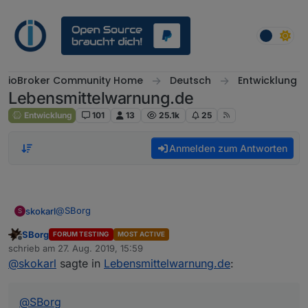
Weiter zum Inhalt
ioBroker Community Home
Deutsch
Entwicklung
Lebensmittelwarnung.de
Entwicklung
101
13
25.1k
25
Anmelden zum Antworten
@
SBorg
skokarl
S
SBorg
FORUM TESTING
MOST ACTIVE
Mein lieber SBorg, Du bist ja so ne Art McGyver unter
Offline
schrieb am
27. Aug. 2019, 15:59
den Programmierern hier.... Meinst Du man könnte
zuletzt editiert von
@
skokarl
sagte in
Lebensmittelwarnung.de
:
Filter definieren ? dass z.b. das Vegane Zeug rausfällt
?
@
SBorg