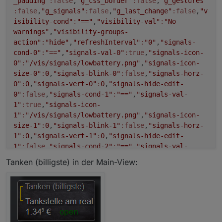
_padding"
:false
,
"g_css_border"
:false
,
"g_gestures"
:false
,
"g_signals"
:false
,
"g_last_change"
:false
,
"v
isibility-cond"
:
"=="
,
"visibility-val"
:
"No
warnings"
,
"visibility-groups-
action"
:
"hide"
,
"refreshInterval"
:
"0"
,
"signals-
cond-0"
:
"=="
,
"signals-val-0"
:true
,
"signals-icon-
0"
:
"/vis/signals/lowbattery.png"
,
"signals-icon-
size-0"
:
0
,
"signals-blink-0"
:false
,
"signals-horz-
0"
:
0
,
"signals-vert-0"
:
0
,
"signals-hide-edit-
0"
:false
,
"signals-cond-1"
:
"=="
,
"signals-val-
1"
:true
,
"signals-icon-
1"
:
"/vis/signals/lowbattery.png"
,
"signals-icon-
size-1"
:
0
,
"signals-blink-1"
:false
,
"signals-horz-
1"
:
0
,
"signals-vert-1"
:
0
,
"signals-hide-edit-
1"
:false
,
"signals-cond-2"
:
"=="
,
"signals-val-
2"
:true
,
"signals-icon-
Tanken (billigste) in der Main-View:
2"
:
"/vis/signals/lowbattery.png"
,
"signals-icon-
size-2"
:
0
,
"signals-blink-2"
:false
,
"signals-horz-
2"
:
0
,
"signals-vert-2"
:
0
,
"signals-hide-edit-
2"
:false
,
"lc-type"
:
"last-change"
,
"lc-is-
interval"
:true
,
"lc-is-moment"
:false
,
"lc-
format"
:
""
,
"lc-position-vert"
:
"top"
,
"lc-position-