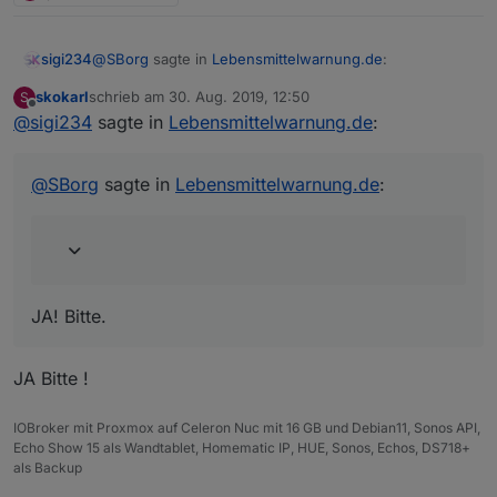
auch nicht darauf reagieren, außer halt mit einer immer
gültigen festen Höhe. Sollte ich das Bild ggf. als
Datenpunkt ausgliedern? Was meint Ihr? Falls wer
@
SBorg
sagte in
Lebensmittelwarnung.de
:
sigi234
probieren möchte, stelle ich die Version auch gerne
Online.
skokarl
schrieb am
30. Aug. 2019, 12:50
S
zuletzt editiert von
Offline
@
sigi234
sagte in
Sollte ich das Bild ggf. als Datenpunkt
Lebensmittelwarnung.de
:
ausgliedern?
JA! Bitte.
@
SBorg
sagte in
Lebensmittelwarnung.de
:
JA! Bitte.
JA Bitte !
IOBroker mit Proxmox auf Celeron Nuc mit 16 GB und Debian11, Sonos API,
Echo Show 15 als Wandtablet, Homematic IP, HUE, Sonos, Echos, DS718+
als Backup