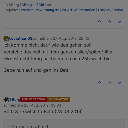
LG SBorg (
SBorg auf GitHub
)
Projekte:
Lebensmittelwarnung.de
|
WLAN-Wetterstation
|
PimpMyStation
0
Leviathan09
schrieb am
27. Aug. 2019, 22:45
L
zuletzt editiert von
Offline
Ich komme nicht dauf wie das gehen soll.
Verstehe das null mit dem ganzen slice/splice/filter
Hirn ist echt fertig nachdem ich nun 25h wach bin.
Gebe nun auf und geh ins Bett.
0
SBorg
FORUM TESTING
MOST ACTIVE
Offline
schrieb am
28. Aug. 2019, 09:34
zuletzt editiert von
V0.0.3 - switch to Beta (28.08.2019)