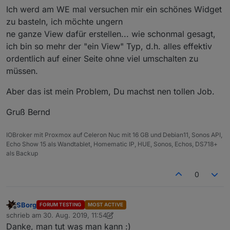
Ich werd am WE mal versuchen mir ein schönes Widget
...steht schon auf der ToDo-Liste. Ich muss die Größe
zu basteln, ich möchte ungern
beschränken, da es von Lebensmittelwarnung nicht auf
V0.0.4 - 29.08.2019
eine feste Größe beschränkt wird... :(
ne ganze View dafür erstellen... wie schonmal gesagt,
+ Fehlermanagement Webserver

ich bin so mehr der "ein View" Typ, d.h. alles effektiv
+ Datenpunkt für "neue Warnung" / true bei neue
ordentlich auf einer Seite ohne viel umschalten zu
Ist erst mal ein "einfaches" filtern. Um RegEx wird aber
leider kein Weg vorbeiführen, da sonst nur nach
müssen.
genauer Schreibweise gesucht werden kann: vegan ≠
Vegan ≠ veganer ≠ veganes ...
Aber das ist mein Problem, Du machst nen tollen Job.
Gruß Bernd
IOBroker mit Proxmox auf Celeron Nuc mit 16 GB und Debian11, Sonos API,
Echo Show 15 als Wandtablet, Homematic IP, HUE, Sonos, Echos, DS718+
als Backup
0
SBorg
FORUM TESTING
MOST ACTIVE
Offline
schrieb am
30. Aug. 2019, 11:54
zuletzt editiert von SBorg
Danke, man tut was man kann :)