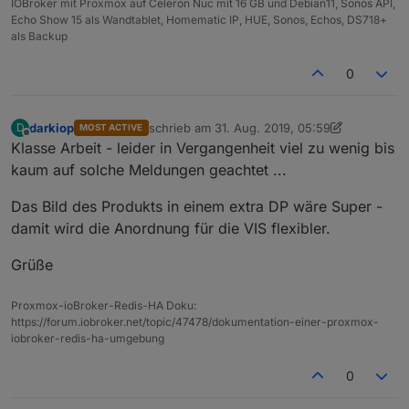
IOBroker mit Proxmox auf Celeron Nuc mit 16 GB und Debian11, Sonos API,
Echo Show 15 als Wandtablet, Homematic IP, HUE, Sonos, Echos, DS718+
als Backup
0
darkiop
schrieb am
31. Aug. 2019, 05:59
D
MOST ACTIVE
zuletzt editiert von darkiop
Offline
Klasse Arbeit - leider in Vergangenheit viel zu wenig bis
kaum auf solche Meldungen geachtet ...
Das Bild des Produkts in einem extra DP wäre Super -
damit wird die Anordnung für die VIS flexibler.
Grüße
Proxmox-ioBroker-Redis-HA Doku:
https://forum.iobroker.net/topic/47478/dokumentation-einer-proxmox-
iobroker-redis-ha-umgebung
0