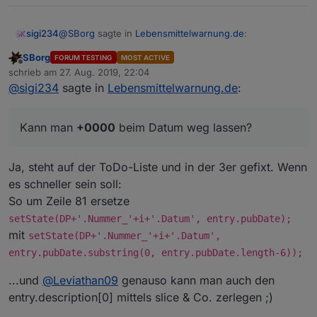
@
SBorg
sagte in
Lebensmittelwarnung.de
:
sigi234
SBorg
FORUM TESTING
MOST ACTIVE
Offline
V0.0.2 ist auf GitHub Online: Titel, Link und Datum
schrieb am
27. Aug. 2019, 22:04
zuletzt editiert von
hinzugefügt.
@
sigi234
sagte in
Lebensmittelwarnung.de
:
Kann man
+0000
beim Datum weg lassen?
Kann man
+0000
beim Datum weg lassen?
Ja, steht auf der ToDo-Liste und in der 3er gefixt. Wenn
es schneller sein soll:
So um Zeile 81 ersetze
setState(DP+'.Nummer_'+i+'.Datum', entry.pubDate);
mit
setState(DP+'.Nummer_'+i+'.Datum',
entry.pubDate.substring(0, entry.pubDate.length-6));
...und
@
Leviathan09
genauso kann man auch den
entry.description[0] mittels slice & Co. zerlegen ;)