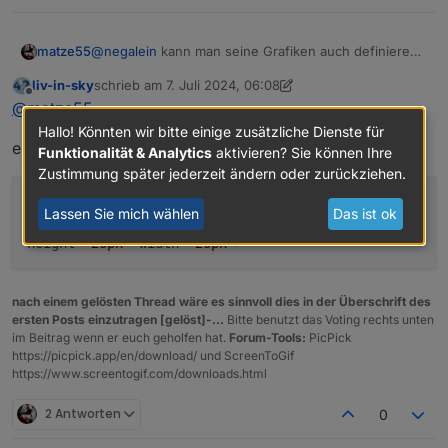
@
negalein
kann man seine Grafiken auch definieren,
matze55
die man vorher in ,,vis.0,, hochgeladen hat. mich
liv-in-sky
schrieb am
7. Juli 2024, 06:08
würde nur die Eintragung intterisiren wie man das
zuletzt editiert von liv-in-sky
7. Juli 2024, 08:08
Offline
@
matze55
bewerkstelligt.
wie definiert man seine eigenen Grafiken.
Hallo! Könnten wir bitte einige zusätzliche Dienste für
ein beispiel schaut dann ung. so aus:
Funktionalität & Analytics
aktivieren? Sie können Ihre
danke
Zustimmung später jederzeit ändern oder zurückziehen.
let symbolOK= `
<
img
Lassen Sie mich wählen
Das ist ok
src
=
"/vis.0/bilder/img/tankstellen/erstewahl.jpg"
height
=
"20px"
width
=
"20px"
>
`
nach einem gelösten Thread wäre es sinnvoll dies in der Überschrift des
ersten Posts einzutragen [gelöst]-...
Bitte benutzt das Voting rechts unten
im Beitrag wenn er euch geholfen hat.
Forum-Tools:
PicPick
https://picpick.app/en/download/ und ScreenToGif
https://www.screentogif.com/downloads.html
2 Antworten
0