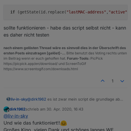
if
 (getState(id.replace(
"lastMAC-address"
,
"active"
)
sollte funktionieren - habe das script selbst nicht - kann
es daher nicht testen
nach einem gelösten Thread wäre es sinnvoll dies in der Überschrift des
ersten Posts einzutragen [gelöst]-...
Bitte benutzt das Voting rechts unten
im Beitrag wenn er euch geholfen hat.
Forum-Tools:
PicPick
https://picpick.app/en/download/ und ScreenToGif
https://www.screentogif.com/downloads.html
1
@
dirk1962
es ist zwar mein script die grundlage aber
liv-in-sky
die abfrage habe ich nicht gemacht
dirk1962
schrieb am
30. Apr. 2020, 16:43
das hier macht wenig sinn
zuletzt editiert von
Offline
@
liv-in-sky
$('tr-064.*.devices.*.lastMAC-address').each
Und wie das funktioniert!!
        var ida = id.split('.');

Großes Kino, vielen Dank und schönes langes WE.