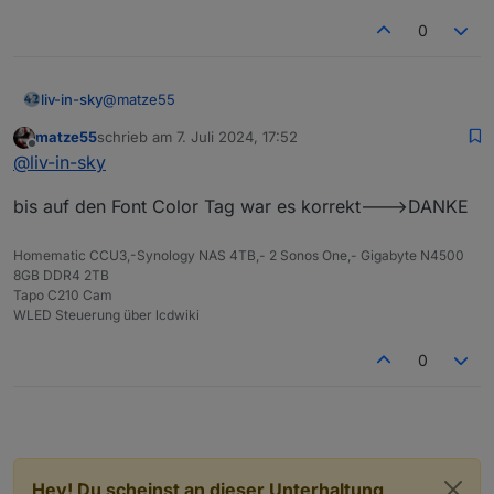
0
@
matze55
liv-in-sky
matze55
schrieb am
7. Juli 2024, 17:52
probier mal diese zeile anzugleichen
zuletzt editiert von
Offline
@
liv-in-sky
if (getState(id.replace("lastMAC-address","a
bis auf den Font Color Tag war es korrekt--->DANKE
ZU:
Homematic CCU3,-Synology NAS 4TB,- 2 Sonos One,- Gigabyte N4500
   if (getState(id.replace("lastMAC-address"
8GB DDR4 2TB
Tapo C210 Cam
WLED Steuerung über lcdwiki
0
Hey! Du scheinst an dieser Unterhaltung