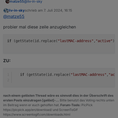
@
liv-in-sky
matze55
liv-in-sky
schrieb am
7. Juli 2024, 16:15
ich frage mich gerade ob bei diesem Code abschnitt:
zuletzt editiert von
Offline
@
matze55
probier mal diese zeile anzugleichen
da wird ja der Name aus dem Adapter herausgefiltert,
ob man das Rot, für Offline
if
 (getState(id.replace(
"lastMAC-address"
,
"active"
))
und grün für Online den Namen einfärben kann.
ZU:
if
 (getState(id.replace(
"lastMAC-address"
,
"act
nach einem gelösten Thread wäre es sinnvoll dies in der Überschrift des
ersten Posts einzutragen [gelöst]-...
Bitte benutzt das Voting rechts unten
im Beitrag wenn er euch geholfen hat.
Forum-Tools:
PicPick
https://picpick.app/en/download/ und ScreenToGif
https://www.screentogif.com/downloads.html