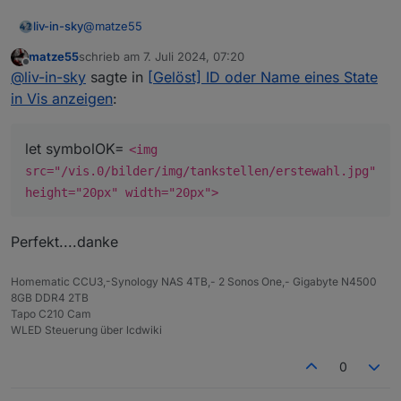
@
matze55
liv-in-sky
matze55
schrieb am
7. Juli 2024, 07:20
ein beispiel schaut dann ung. so aus:
zuletzt editiert von
Offline
@
liv-in-sky
sagte in
[Gelöst] ID oder Name eines State
in Vis anzeigen
:
let symbolOK=
<img
src="/vis.0/bilder/img/tankstellen/erstewahl.jpg"
height="20px" width="20px">
Perfekt....danke
Homematic CCU3,-Synology NAS 4TB,- 2 Sonos One,- Gigabyte N4500
8GB DDR4 2TB
Tapo C210 Cam
WLED Steuerung über lcdwiki
0