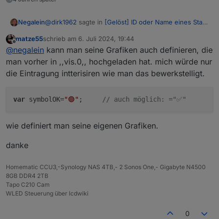
@
dirk1962
sagte in
[Gelöst] ID oder Name eines State
Negalein
in Vis anzeigen
:
matze55
schrieb am
6. Juli 2024, 19:44
zuletzt editiert von
Offline
Frage mich echt, wie das Script bei Dir den
@
negalein
kann man seine Grafiken auch definieren, die
richtigen Status anzeigt. Solltest Du vielleicht
man vorher in ,,vis.0,, hochgeladen hat. mich würde nur
jetzt hast mich neugierig gemacht, vorallem da ich
nochmal prüfen.
die Eintragung intterisiren wie man das bewerkstelligt.
schon ewig nicht mehr diese liste angesehen habe.
Fakt ist:
man kann auch Fritz nicht vertrauen.
var
 symbolOK=
"🟢"
;     
// auch möglich: ="✅"
Habe das Script abgeändert wie oben beschrieben.
Fritz zeigt Geräte offline, die aber definitiv online sind
(sonst könnte ich jetzt nicht dies schreiben).
wie definiert man seine eigenen Grafiken.
Vorher war echt fast alles online. War aber am
Anfang definitiv nicht so.
danke
Homematic CCU3,-Synology NAS 4TB,- 2 Sonos One,- Gigabyte N4500
8GB DDR4 2TB
Tapo C210 Cam
WLED Steuerung über lcdwiki
0