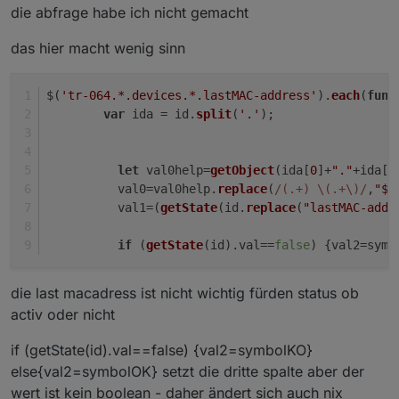
exakt so wie in Deinem Post vom 30.01.2020?
die abfrage habe ich nicht gemacht
Du hast als Pfad folgendes eingetragen
Wenn ich das so übernehme ändert sich der Status
nie.
das hier macht wenig sinn
Muss nicht abgefragt werden, ob device "active" true
oder false ist?
$(
'tr-064.*.devices.*.lastMAC-address'
).
each
(
func
var
 ida = id.
split
(
'.'
);
Komme echt nicht weiter.
let
 val0help=
getObject
(ida[
0
]+
"."
+ida[
1
          val0=val0help.
replace
(
/(.+) \(.+\)/
,
"$1
          val1=(
getState
(id.
replace
(
"lastMAC-addr
if
 (
getState
(id).
val
==
false
) {val2=symb
die last macadress ist nicht wichtig fürden status ob
activ oder nicht
if (getState(id).val==false) {val2=symbolKO}
else{val2=symbolOK} setzt die dritte spalte aber der
wert ist kein boolean - daher ändert sich auch nix