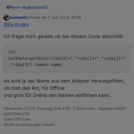
@
matze55
liv-in-sky
matze55
schrieb am
7. Juli 2024, 14:39
ein beispiel schaut dann ung. so aus:
zuletzt editiert von
Offline
@
liv-in-sky
ich frage mich gerade ob bei diesem Code abschnitt:
let
val0help=getObject(ida[0]+
"."
+ida[1]+
"."
+ida[2]+
"
."
+ida[3]).common.name;
da wird ja der Name aus dem Adapter herausgefiltert,
ob man das Rot, für Offline
und grün für Online den Namen einfärben kann.
Homematic CCU3,-Synology NAS 4TB,- 2 Sonos One,- Gigabyte N4500
8GB DDR4 2TB
Tapo C210 Cam
WLED Steuerung über lcdwiki