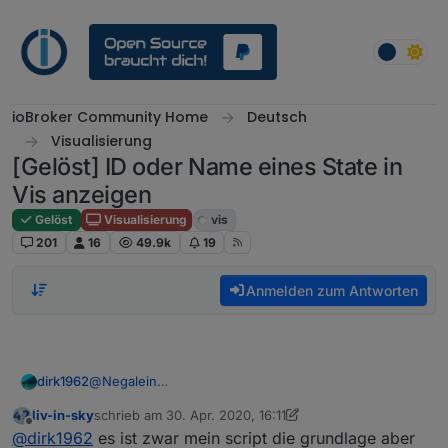
Weiter zum Inhalt
ioBroker Community Home
Deutsch
Visualisierung
[Gelöst] ID oder Name eines State in
Vis anzeigen
Gelöst
Visualisierung
vis
201
16
49.9k
19
Anmelden zum Antworten
@
Negalein
dirk1962
Wenn ich Dich jetzt richtig verstehe, nutzt Du das
liv-in-sky
schrieb am
30. Apr. 2020, 16:11
Script für den tr-064.
zuletzt editiert von liv-in-sky
Spoiler
Offline
@
dirk1962
es ist zwar mein script die grundlage aber
Hast Du noch irgendwas verändert oder ist es noch