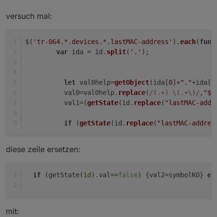
versuch mal:
$(
'tr-064.*.devices.*.lastMAC-address'
).
each
(
func
var
 ida = id.
split
(
'.'
);
let
 val0help=
getObject
(ida[
0
]+
"."
+ida[
1
          val0=val0help.
replace
(
/(.+) \(.+\)/
,
"$1
          val1=(
getState
(id.
replace
(
"lastMAC-addr
if
 (
getState
(id.
replace
(
"lastMAC-addres
diese zeile ersetzen:
if
 (getState(
id
).val==
false
) {val2=symbolKO} 
el
mit: