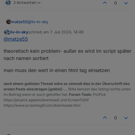
2 Antworten
0
@
liv-in-sky
matze55
liv-in-sky
schrieb am
7. Juli 2024, 14:49
ich frage mich gerade ob bei diesem Code abschnitt:
zuletzt editiert von
Offline
@
matze55
theoretisch kein problem- außer es wird im script später
da wird ja der Name aus dem Adapter herausgefiltert,
nach namen sortiert
ob man das Rot, für Offline
und grün für Online den Namen einfärben kann.
man muss den wert in einen html tag einsetzen
nach einem gelösten Thread wäre es sinnvoll dies in der Überschrift des
ersten Posts einzutragen [gelöst]-...
Bitte benutzt das Voting rechts unten
im Beitrag wenn er euch geholfen hat.
Forum-Tools:
PicPick
https://picpick.app/en/download/ und ScreenToGif
https://www.screentogif.com/downloads.html
0