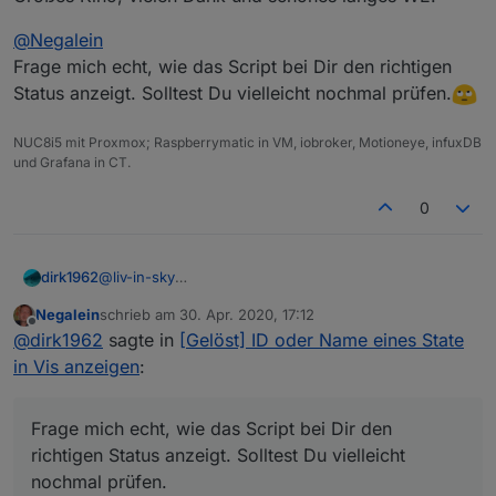
die last macadress ist nicht wichtig fürden status ob
activ oder nicht
                                            
@
Negalein
if (getState(id).val==false) {val2=symbolKO}
          let val0help=getObject(ida[0]+"."+
Frage mich echt, wie das Script bei Dir den richtigen
else{val2=symbolOK} setzt die dritte spalte aber der
          val0=val0help.replace(/(.+) \(.+\)/
wert ist kein boolean - daher ändert sich auch nix
versuch mal:
Status anzeigt. Solltest Du vielleicht nochmal prüfen.
          val1=(getState(id.replace("lastMAC-
$('tr-064.*.devices.*.lastMAC-address').each
NUC8i5 mit Proxmox; Raspberrymatic in VM, iobroker, Motioneye, infuxDB
        var ida = id.split('.');

und Grafana in CT.
diese zeile ersetzen:
                                            
0
  if (getState(id).val==false) {val2=symbolKO
          let val0help=getObject(ida[0]+"."+
          val0=val0help.replace(/(.+) \(.+\)/
mit:
          val1=(getState(id.replace("lastMAC-
@
liv-in-sky
dirk1962
Und wie das funktioniert!!
Negalein
schrieb am
30. Apr. 2020, 17:12
@
Negalein
Großes Kino, vielen Dank und schönes langes WE.
zuletzt editiert von
Offline
sollte funktionieren - habe das script selbst nicht -
@
dirk1962
sagte in
[Gelöst] ID oder Name eines State
Frage mich echt, wie das Script bei Dir den richtigen
kann es daher nicht testen
Status anzeigt. Solltest Du vielleicht nochmal prüfen.
in Vis anzeigen
:
Frage mich echt, wie das Script bei Dir den
richtigen Status anzeigt. Solltest Du vielleicht
nochmal prüfen.