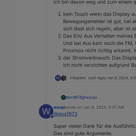
ich bin davon weg und zum einem i
kein Touch wenn das Display aus
Bewegungsmelder ist gut, hat ab
sich lässt sich regeln, aber ist 
Das Ein/ Aus Verhalten meines 
Und bei Aus kam noch die FM, k
Proxmox nicht richtig erkannt.
der Stromverbrauch: Das Displ
ich nicht verzichten aufgrund Ba
W
2 Replies
Last reply
Jan 8, 2024, 4:
@
woupi
dos1973
D
ich hatte das auch mal mit e
woupi
wrote on
Jan 8, 2024, 4:07 AM
W
ich hatte ein w10 als VM für das VIS 
diesen Bildschirm hatte ich 
last edited by
@
dos1973
übergeben, aber hiermit gin
ich bin davon weg und zum 
Offline
HDMI USB Adapter
kein Touch wenn das Dis
Super vielen Dank für die Ausführli
Bewegungsmelder ist gut
sich regeln, aber ist ei
Das sind gute Argumente.