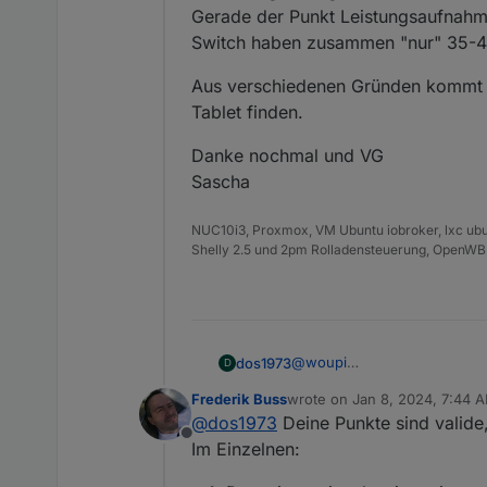
Das Ein/ Aus Verhalten
Gerade der Punkt Leistungsaufnahm
Aus kam noch die FM, k
Switch haben zusammen "nur" 35-
richtig erkannt. War im
der Stromverbrauch: Da
Aus verschiedenen Gründen kommt mi
verzichten aufgrund Bas
Tablet finden.
Danke nochmal und VG
Sascha
NUC10i3, Proxmox, VM Ubuntu iobroker, lxc ubu
Shelly 2.5 und 2pm Rolladensteuerung, OpenWB
@
woupi
dos1973
D
ich hatte das auch mal mit e
Frederik Buss
wrote on
Jan 8, 2024, 7:44 
ich hatte ein w10 als VM für das VIS 
diesen Bildschirm hatte ich 
last edited by
@
dos1973
Deine Punkte sind valide,
übergeben, aber hiermit gin
ich bin davon weg und zum 
Offline
HDMI USB Adapter
kein Touch wenn das Dis
Im Einzelnen:
Bewegungsmelder ist gut