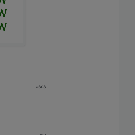
#808
ucht nen Moment zum
gestellt werden?