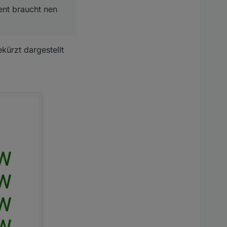
Gesamtverbräuche
ent braucht nen
lacement" entweder
kürzt dargestellt
Nur Änderungen