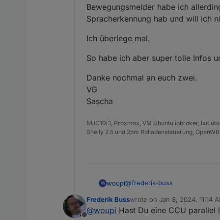
Habe ich nachgeme
Bewegungsmelder habe ich allerdings
4 Watt, bei Bildsc
Spracherkennung hab und will ich ni
ich aber unabhäng
Ich überlege mal.
So habe ich aber super tolle Infos 
Danke nochmal an euch zwei.
VG
Sascha
NUC10i3, Proxmox, VM Ubuntu iobroker, lxc ubu
Shelly 2.5 und 2pm Rolladensteuerung, OpenWB
@
frederik-buss
woupi
W
Frederik Buss
wrote on
Jan 8, 2024, 11:14 
Danke für deine Erfahrungen u
last edited by
@
woupi
Hast Du eine CCU parallel 
Eventuell, dann doch den Moni
Offline