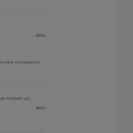
#806
eisha 5kW mit Heishamon,
man komplett um
#807
tssumme angepasst
rechnung anzeigen.