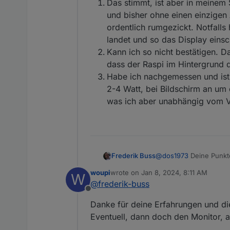
sich regeln, aber ist ei
Das stimmt, ist aber in meine
Das Ein/ Aus Verhalten
und bisher ohne einen einzigen
Aus kam noch die FM, k
ordentlich rumgezickt. Notfalls
richtig erkannt. War im
landet und so das Display einsch
der Stromverbrauch: Da
verzichten aufgrund Bas
Kann ich so nicht bestätigen. D
dass der Raspi im Hintergrund d
Habe ich nachgemessen und ist 
2-4 Watt, bei Bildschirm an um d
was ich aber unabhängig vom Ve
@
dos1973
Deine Punkte
Frederik Buss
Einzelnen:
woupi
wrote on
Jan 8, 2024, 8:11 AM
W
Das stimmt, ist a
last edited by
@
frederik-buss
bisher ohne einen
Offline
ordentlich rumgezi
Danke für deine Erfahrungen und di
landet und so das 
Kann ich so nicht 
Eventuell, dann doch den Monitor, 
dass der Raspi im