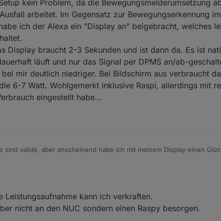
n punkt zu beachten.
m Setup kein Problem, da die Bewegungsmelderumsetzung ab
 meines Bildscirms hat ewig gedauert, ca. 10 sekunden nachdem das On
 Ausfall arbeitet. Im Gegensatz zur Bewegungserkennung im 
ein Signal für 20 sekunden. Bei ganz Strom weg, hat er dann manchmal
 habe ich der Alexa ein "Display an" beigebracht, welches l
mer irgendwas.
altet.
s Display hatte 30-40W gebraucht, mit Proxmox summiert sich das. Auf P
tel und diversen Spielereien.
as Display braucht 2-3 Sekunden und ist dann da. Es ist nat
auerhaft läuft und nur das Signal per DPMS an/ab-geschalte
bei mir deutlich niedriger. Bei Bildschirm aus verbraucht 
ie 6-7 Watt. Wohlgemerkt inklusive Raspi, allerdings mit red
rbrauch eingestellt habe...
 sind valide, aber anscheinend habe ich mit meinem Display einen Glücks
ber in meinem Setup kein Problem, da die Bewegungsmelderumsetzung a
 einzigen Ausfall arbeitet. Im Gegensatz zur Bewegungserkennung im Ta
ckt. Notfalls habe ich der Alexa ein "Display an" beigebracht, welches l
e Leistungsaufnahme kann ich verkraften.
Display einschaltet.
bestätigen. Das Display braucht 2-3 Sekunden und ist dann da. Es ist na
aber nicht an den NUC sondern einen Raspy besorgen.
 Hintergrund dauerhaft läuft und nur das Signal per DPMS an/ab-geschal