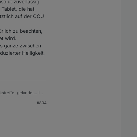
solut zuverlässig
 Signal ankam. Und bei
Tablet, die hat
 in Proxmox nicht
etztlich auf der CCU
roxmox will ich nicht
ürlich zu beachten,
t wird.
das ganze zwischen
uzierter Helligkeit,
treffer gelandet... Im
#804
bsolut zuverlässig und
blet, die hat
etztlich auf der CCU
türlich zu beachten,
tet wird.