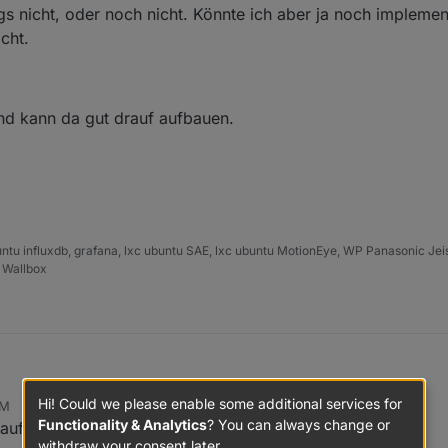
ssen und ist bei mir deutlich niedriger. Bei Bildschirm aus verbraucht
 nicht, oder noch nicht. Könnte ich aber ja noch implemen
hirm an um die 6-7 Watt. Wohlgemerkt inklusive Raspi, allerdings mit redu
cht.
ig vom Verbrauch eingestellt habe...
und kann da gut drauf aufbauen.
ntu influxdb, grafana, lxc ubuntu SAE, lxc ubuntu MotionEye, WP Panasonic J
 Wallbox
Hi! Could we please enable some additional services for
AM
nd die Leistungsaufnahme kann ich verkraften.
Functionality & Analytics
? You can always change or
laufen? Damit geht das Aufwachen recht easy...
tor, aber nicht an den NUC sondern einen Raspy besorgen.
withdraw your consent later.