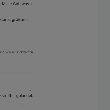
 Signal ankam. Und bei
+ Miele Gateway +
 in Proxmox nicht
roxmox will ich nicht
nderes größeres
eisha 5kW mit Heishamon,
#803
treffer gelandet...
 Ein
cht an, klar sich lässt