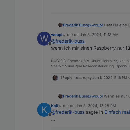
Bewegungsmelder habe ich alle
Spracherkennung hab und will i
Ich überlege mal.
So habe ich aber super tolle I
Frederik Buss
@
woupi
Hast Du eine C
Danke nochmal an euch zwei.
woupi
wrote on
Jan 8, 2024, 11:18 AM
W
last edited by
VG
@
frederik-buss
Sascha
Offline
wenn ich mir einen Raspberry nur f
NUC10i3, Proxmox, VM Ubuntu iobroker, lxc ubu
Shelly 2.5 und 2pm Rolladensteuerung, OpenWB
1 Reply
Last reply
Jan 8, 2024, 5:16 PM
@
woupi
Wenn es nur u
Frederik Buss
Javascript herum. Ich 
Kail
wrote on
Jan 8, 2024, 12:28 PM
K
last edited by
@
frederik-buss
sagte in
Einfach mal 
Offline
Die beiden Klammern (
...
werden. Die Multiplikation mit 365 kann man weglassen (Oder auf *52 bzw. *12 ändern), wenn nur der
Tages-/Wochen/Monatsv