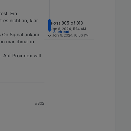
est. Ein
es nicht an, klar
Post 805 of 813
Jan 8, 2024, 11:14 AM
3 unread
s On Signal ankam.
Jan 9, 2024, 10:06 PM
ann manchmal in
. Auf Proxmox will
#802
 Ein
cht an, klar sich lässt