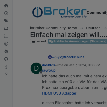
Skip to content
Communit
ioBroker Community Home
Deutsch
Einfach mal zeigen will….. 
Locked
Praktische Anwendungen (Showcase)
@
frederik-buss
woupi
W
dos1973
wrote on
Jan 7, 2024, 9:36 PM
D
Erstmal wieder mal vielen Dan
last edited by
@
woupi
ich jetzt schon weiß wonach i
Offline
Zur Tastatur kann ich leider "n
ich hatte das auch mal mit einem e
ich hatte ein w10 als VM für das VIS
Ich werde mich jetzt erstmal 
Proxmox übergeben, aber hiermit g
HDMI USB Adapter
VG
Sascha
diesen Bildschirm hatte ich versuch