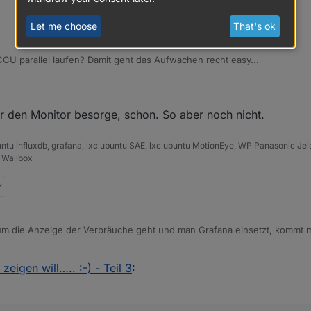
rdings nicht, oder noch nicht. Könnte ich aber ja noch implementieren.
ch nicht.
Let me choose
That's ok
nfos und kann da gut drauf aufbauen.
CU parallel laufen? Damit geht das Aufwachen recht easy...
ür den Monitor besorge, schon. So aber noch nicht.
ntu influxdb, grafana, lxc ubuntu SAE, lxc ubuntu MotionEye, WP Panasonic J
 Wallbox
m die Anzeige der Verbräuche geht und man Grafana einsetzt, kommt 
schreibe den Stromverbrauch in Influx mit folgenden Einstellungen:
zeigen will….. :-) - Teil 3
:
1d) müssen ja nach Anzeige in (1w) = Wochenweise oder (1m) = Mona
erbrauch angezeigt werden soll. Ich lasse mir gerne eine Jahreshoch