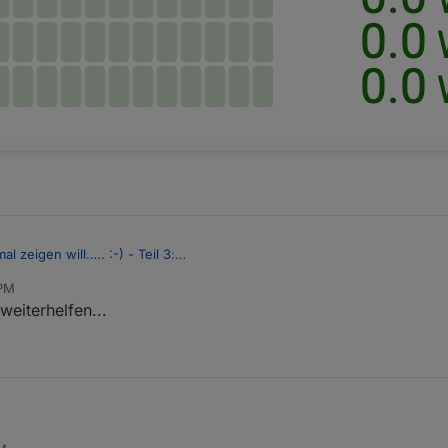
ag:
al zeigen will….. :-) - Teil 3
:
 PM
weiterhelfen...
a braucht, einfach melden - Gerade Overrides und axis placement bra
ntitel, erste Spalte, zu formatieren, dass die Namen nicht abgekürzt dar
wenn ich mir einen Raspberry nur für den Monitor besorge, schon. So aber noch nicht.