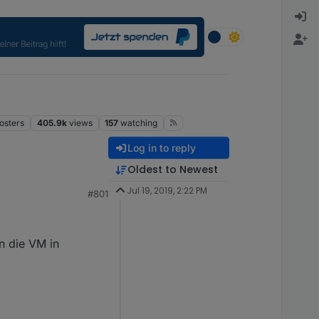
osters
405.9k
views
157
watching
Log in to reply
Oldest to Newest
Jul 19, 2019, 2:22 PM
#801
einfacher machen, da
an die VM in