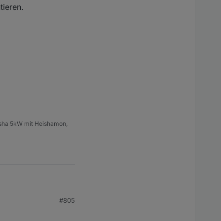
 das ganze zwischen 2-
tieren.
zierter Helligkeit, was
eisha 5kW mit Heishamon,
#805