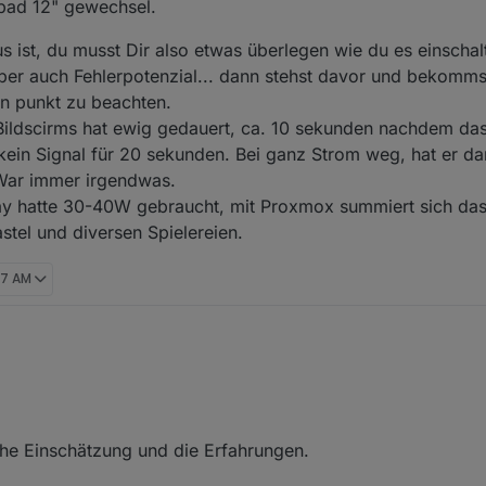
pad 12" gewechsel.
 ist, du musst Dir also etwas überlegen wie du es einschalt
er auch Fehlerpotenzial... dann stehst davor und bekommst 
ein punkt zu beachten.
Bildscirms hat ewig gedauert, ca. 10 sekunden nachdem da
ein Signal für 20 sekunden. Bei ganz Strom weg, hat er d
 War immer irgendwas.
ay hatte 30-40W gebraucht, mit Proxmox summiert sich das
stel und diversen Spielereien.
07 AM
inem externen Bildschirm an Proxmox.
verwendet. Die interne Grafik konnte ich allerrdings nicht an die VM in Proxmox
versucht:
Display
gs dann ganz easy.
einem ipad 12" gewechsel.
play aus ist, du musst Dir also etwas überlegen wie du es einschaltest.
che Einschätzung und die Erfahrungen.
, hat aber auch Fehlerpotenzial... dann stehst davor und bekommst es ni
n punkt zu beachten.