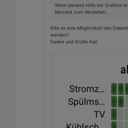
Die Einzelverbraucher 
Wenn jemand Hilfe bei Grafana br
müssen davon ausgenom
Moment zum Verstehen...
als "hidden" oder "righ
Jahresübersicht pro W
Gibt es eine Möglichkeit den Datenti
werden?
Danke und Grüße Kail
Wichtig ist die Blockz
aufzeichnen" mit der 
In Grafana wird dann 