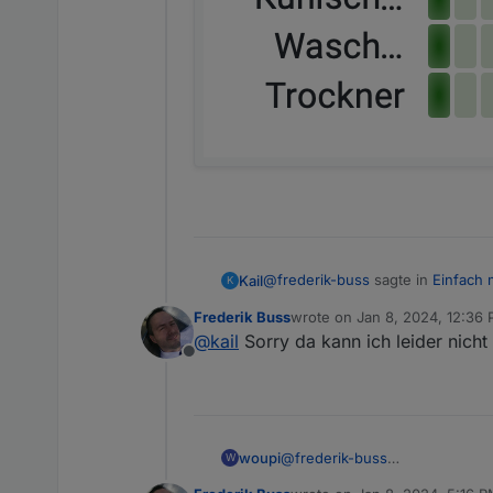
Wochenübersicht pro T
@
frederik-buss
sagte in
Einfach m
Kail
K
...
Frederik Buss
wrote on
Jan 8, 2024, 12:36
last edited by
@
kail
Sorry da kann ich leider nicht 
Wenn jemand Hilfe bei Grafan
Offline
Verstehen...
Gibt es eine Möglichkeit den Date
Danke und Grüße Kail
woupi
@
frederik-buss
W