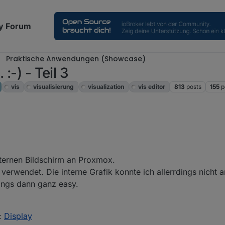
y Forum
Praktische Anwendungen (Showcase)
:-) - Teil 3
vis
visualisierung
visualization
vis editor
813
posts
155
p
k für deine ausführlichen Erklärungen. Die werden das ganze sehr viel 
ch suchen muss.
och" nichts bei steuern, eventuell kommt das aber ja noch.
xternen Bildschirm an Proxmox.
 verwendet. Die interne Grafik konnte ich allerrdings nicht 
um Proxmox kümmern, oder auch erstmal den Monitor bestellen.
ings dann ganz easy.
t:
Display