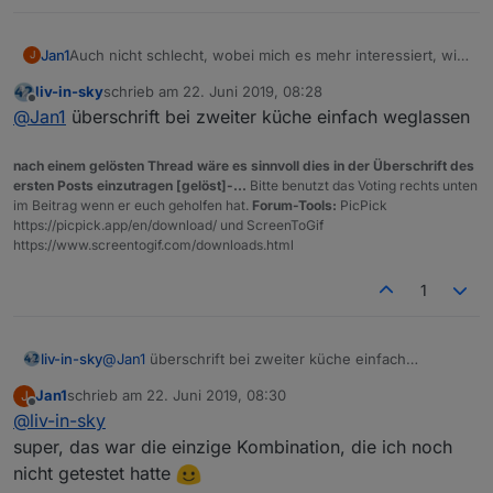
Jan1
Auch nicht schlecht, wobei mich es mehr interessiert, wie
J
Du es bei iQontrol fertig gebracht hast mehrere Geräte
liv-in-sky
schrieb am
22. Juni 2019, 08:28
unter einer Überschrift zu erstellen.
zuletzt editiert von
Offline
@
Jan1
überschrift bei zweiter küche einfach weglassen
Wenn ich ne Überschrift für ein Gerät festlege, wird
trotzdem jedes Gerät in einer extra Zeile gelistet:
nach einem gelösten Thread wäre es sinnvoll dies in der Überschrift des
ersten Posts einzutragen [gelöst]-...
Bitte benutzt das Voting rechts unten
im Beitrag wenn er euch geholfen hat.
Forum-Tools:
PicPick
https://picpick.app/en/download/ und ScreenToGif
https://www.screentogif.com/downloads.html
1
liv-in-sky
@
Jan1
überschrift bei zweiter küche einfach
weglassen
Jan1
schrieb am
22. Juni 2019, 08:30
J
zuletzt editiert von
Offline
@
liv-in-sky
super, das war die einzige Kombination, die ich noch
nicht getestet hatte