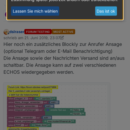
Lassen Sie mich wählen
Das ist ok
B
M
S
11 Antworten
21
dslraser
FORUM TESTING
MOST ACTIVE
Offline
schrieb am
21. Juni 2019, 23:07
zuletzt editiert von dslraser
Hier noch ein zusätzliches Blockly zur Anrufer Ansage
(optional Telegram oder E-Mail Benachrichtigung)
Die Ansage sowie der Nachrichten Versand sind an/aus
schaltbar. Die Ansage kann auf zwei verschiedenen
ECHOS wiedergegeben werden.