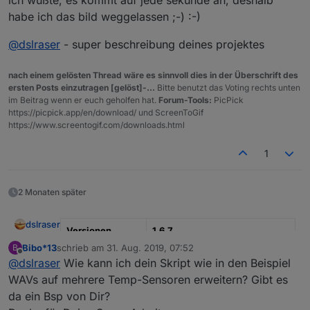
habe ich das bild weggelassen ;-) :-)
@
dslraser
- super beschreibung deines projektes
nach einem gelösten Thread wäre es sinnvoll dies in der Überschrift des
ersten Posts einzutragen [gelöst]-...
Bitte benutzt das Voting rechts unten
im Beitrag wenn er euch geholfen hat.
Forum-Tools:
PicPick
https://picpick.app/en/download/ und ScreenToGif
https://www.screentogif.com/downloads.html
1
2 Monaten später
dslraser
Versionen
1.6.7
Bibo*13
schrieb am
31. Aug. 2019, 07:52
B
zuletzt editiert von
aktualisiert am
23.12.2020
Offline
@
dslraser
Wie kann ich dein Skript wie in den Beispiel
WAVs auf mehrere Temp-Sensoren erweitern? Gibt es
Typ
Blockly mit JavaScript
Funktionen
da ein Bsp von Dir?