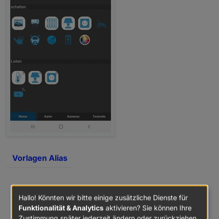
Vorlagen Alias
Blockly Exporte
Hallo! Könnten wir bitte einige zusätzliche Dienste für
Funktionalität & Analytics
aktivieren? Sie können Ihre
Zustimmung später jederzeit ändern oder zurückziehen.
Routine erstellen