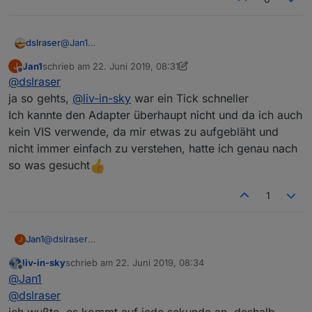
dslraser
@
Jan1
Jan1
schrieb am
22. Juni 2019, 08:31
J
zuletzt editiert von Jan1
Offline
@
dslraser
ja so gehts,
@
liv-in-sky
war ein Tick schneller
Ich kannte den Adapter überhaupt nicht und da ich auch
kein VIS verwende, da mir etwas zu aufgebläht und
nicht immer einfach zu verstehen, hatte ich genau nach
so was gesucht
1
Jan1
@
dslraser
J
ja so gehts,
@
liv-in-sky
war ein Tick schneller
liv-in-sky
schrieb am
22. Juni 2019, 08:34
Ich kannte den Adapter überhaupt nicht und da ich auch
zuletzt editiert von
Offline
@
Jan1
kein VIS verwende, da mir etwas zu aufgebläht und nicht
immer einfach zu verstehen, hatte ich genau nach so was
@
dslraser
gesucht
ich wußte, es kommt auf jede sekunde an, deshalb