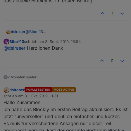
das aktuelle Blockly ist im ersten Beitrag.
02_Trigger_und_Schalter
Gruppe klicken
1
dslraser
@
Bibo-13
03_HTML_Daten hat zwei Unterordner
das aktuelle Blockly ist im ersten Beitrag.
Bibo*13
schrieb am
3. Sept. 2019, 16:54
B
zuletzt editiert von
Offline
@
dslraser
Herzlichen Dank
0
01_HTML_Hell_Dunkel_Festeinstellung ist nicht
2 Monaten später
veränderbar und sieht so aus (helle Einstellung aktiv)
dslraser
FORUM TESTING
MOST ACTIVE
Offline
schrieb am
31. Okt. 2019, 11:31
zuletzt editiert von
Hallo Zusammen,
ich habe das Blockly im ersten Beitrag aktualisiert. Es ist
jetzt "universeller" und deutlich einfacher und kürzer.
Es muß für verschiedene Ansagen nur dieser Teil
angepasst werden. Fast der gesamte Rest vom Blockly