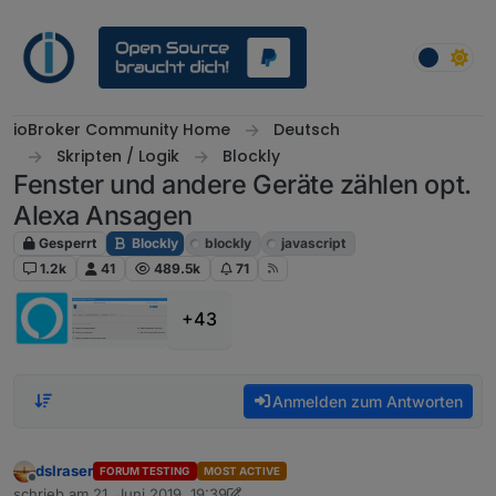
Weiter zum Inhalt
ioBroker Community Home
Deutsch
Skripten / Logik
Blockly
Fenster und andere Geräte zählen opt.
Alexa Ansagen
Gesperrt
Blockly
blockly
javascript
1.2k
41
489.5k
71
+43
Anmelden zum Antworten
dslraser
FORUM TESTING
MOST ACTIVE
Offline
schrieb am
21. Juni 2019, 19:39