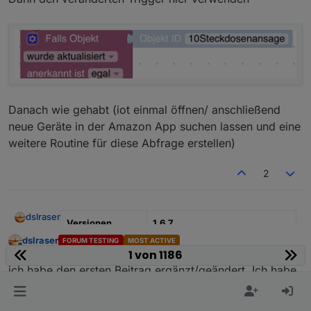
Danach wie gehabt (iot einmal öffnen/ anschließend
neue Geräte in der Amazon App suchen lassen und eine
weitere Routine für diese Abfrage erstellen)
2
dslraser
Versionen
1.6.7
dslraser
FORUM TESTING
MOST ACTIVE
aktualisiert am
23.12.2020
Offline
1 von 1186
schrieb am
5. Nov. 2019, 12:37
zuletzt editiert von
ich habe den ersten Beitrag ergänzt/geändert. Ich habe
Typ
Blockly mit JavaScript
einzelne Blockly Exporte erstellt und eingefügt.
Funktionen