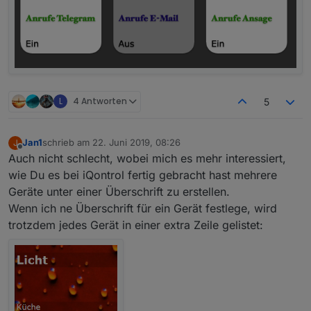
L
4 Antworten
5
Jan1
schrieb am
22. Juni 2019, 08:26
J
zuletzt editiert von
Offline
Auch nicht schlecht, wobei mich es mehr interessiert,
wie Du es bei iQontrol fertig gebracht hast mehrere
Geräte unter einer Überschrift zu erstellen.
Wenn ich ne Überschrift für ein Gerät festlege, wird
trotzdem jedes Gerät in einer extra Zeile gelistet: