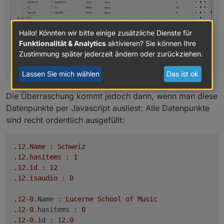
Hallo! Könnten wir bitte einige zusätzliche Dienste für
Funktionalität & Analytics
aktivieren? Sie können Ihre
Zustimmung später jederzeit ändern oder zurückziehen.
Lassen Sie mich wählen
Das ist ok
Die Überraschung kommt jedoch dann, wenn man diese
Datenpunkte per Javascript ausliest: Alle Datenpunkte
sind recht ordentlich ausgefüllt:
.12
.Name
:
Schweiz
.12
.hasitems
:
1
.12
.id
:
12
.12
.isaudio
:
0
.12
-0.
Name :
Lucerne
School
of
Music
.12
-0.
hasitems :
0
.12
-0.
id :
12.0