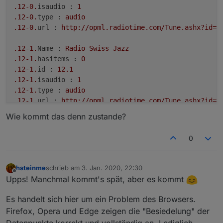
.12
-0.
isaudio :
1
.12
-0.
type :
audio
.12
-0.
url :
http://opml.radiotime.com/Tune.ashx?id=X
.12
-1.
Name :
Radio
Swiss
Jazz
.12
-1.
hasitems :
0
.12
-1.
id :
12.1
.12
-1.
isaudio :
1
.12
-1.
type :
audio
.12
-1.
url :
http://opml.radiotime.com/Tune.ashx?id=X
Wie kommt das denn zustande?
.12
-2.
Name :
Radio
Swiss
Public
Domain
Jazz
.12
-2.
hasitems :
0
0
.12
-2.
id :
12.2
.12
-2.
isaudio :
1
.12
-2.
type :
audio
hsteinme
schrieb am
3. Jan. 2020, 22:30
zuletzt editiert von
.12
-2.
url :
http://www.swissradio.ch/streams/6054.m3
Offline
Upps! Manchmal kommt's spät, aber es kommt
.12
-3.
Name :
RTS
-
Espace
2
Es handelt sich hier um ein Problem des Browsers.
.12
-3.
hasitems :
0
Firefox, Opera und Edge zeigen die "Besiedelung" der
.12
-3.
id :
12.3
Datenpunkte korrekt und vollständig an. Lediglich