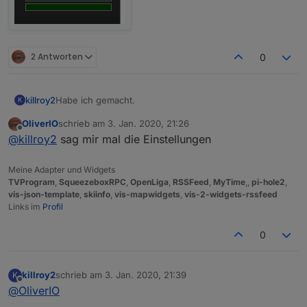
2 Antworten
0
Habe ich gemacht.
killroy2
K
OliverIO
schrieb am
3. Jan. 2020, 21:26
iobroker squeezeboxrpc -v
zuletzt editiert von
Offline
@
killroy2
sag mir mal die Einstellungen
0.8.25
Zu test setze ich den Rahmen und Margin auf extra
gross. Klick auf Rahmen klappt, in Margin nicht.
Meine Adapter und Widgets
Was mir noch auffällt, manche Eingaben auf Balken
TVProgram
,
SqueezeboxRPC
,
OpenLiga
,
RSSFeed
,
MyTime
,,
pi-hole2
,
werden abhängig vom Zustand ignoriert oder erst bei
vis-json-template
,
skiinfo
,
vis-mapwidgets
,
vis-2-widgets-rssfeed
späteren Klicks gemacht.
Links im
Profil
Beispiel von vielen: oberer Balken aktiv, klick auf den
zweiten wird ignoriert. Dritter und dann zweiter
0
funktioniert wieder.
killroy2
schrieb am
3. Jan. 2020, 21:39
K
zuletzt editiert von
Offline
@
OliverIO