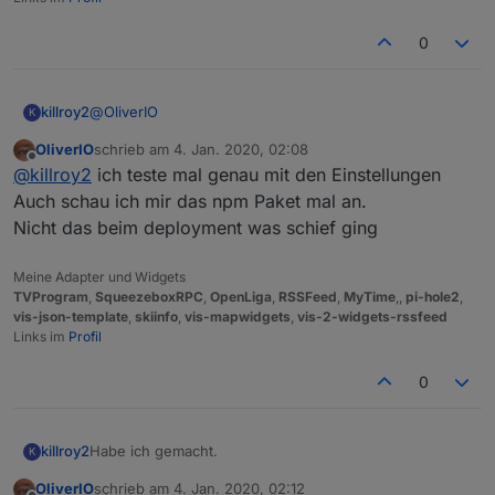
0
@
OliverIO
killroy2
K
OliverIO
schrieb am
4. Jan. 2020, 02:08
eigentlich alles default
zuletzt editiert von
Offline
@
killroy2
ich teste mal genau mit den Einstellungen
Auch schau ich mir das npm Paket mal an.
Nicht das beim deployment was schief ging
Meine Adapter und Widgets
TVProgram
,
SqueezeboxRPC
,
OpenLiga
,
RSSFeed
,
MyTime
,,
pi-hole2
,
vis-json-template
,
skiinfo
,
vis-mapwidgets
,
vis-2-widgets-rssfeed
Links im
Profil
0
Habe ich gemacht.
killroy2
K
OliverIO
schrieb am
4. Jan. 2020, 02:12
iobroker squeezeboxrpc -v