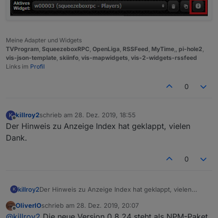
Meine Adapter und Widgets
TVProgram
,
SqueezeboxRPC
,
OpenLiga
,
RSSFeed
,
MyTime
,,
pi-hole2
,
vis-json-template
,
skiinfo
,
vis-mapwidgets
,
vis-2-widgets-rssfeed
Links im
Profil
0
killroy2
schrieb am
28. Dez. 2019, 18:55
K
zuletzt editiert von
Offline
Der Hinweis zu Anzeige Index hat geklappt, vielen
Dank.
0
killroy2
Der Hinweis zu Anzeige Index hat geklappt, vielen
K
Dank.
OliverIO
schrieb am
28. Dez. 2019, 20:07
zuletzt editiert von
Offline
@
killroy2
Die neue Version 0.8.24 steht als NPM-Paket