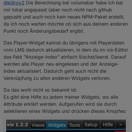
Offline
@
killroy2
Die Berechnung bei volumebar habe ich bei
Balken kommt wird er verworfen. Das ist etwas
verwirrend.
mir lokal angepasst (aber noch nicht nach github
-Ändert sich die LMS konfiguration muss ich ein neues
gepusht und auch noch kein neues NPM-Paket erstellt,
Player Widget einfügen und die anderen damit
da ich noch warten möchte ob sich aus deinem anderen
verknüpfen, anderst schein es nicht zu gehen
Punkt noch Änderungsbedarf ergibt.
Das Player-Widget kannst du übrigens mit Playerdaten
vom LMS dadurch aktualisieren, in dem du im vis-Editor
das Feld "Anzeige-Index" einfach löschst/leerst. Darauf
werden alle Player neu eingelesen und der Anzeige-
Index aktualisiert. Dadurch geht auch nicht die
Verknüpfung zu allen anderen Widgets verloren.
Da das wohl nicht so bekannt ist:
Es gibt eine Hilfe zu jedem meiner Widgets, wo alle
Attribute erklärt werden. Aufgerufen wird sie durch
selektieren eines Widgets und drücken dieses Knopfes: