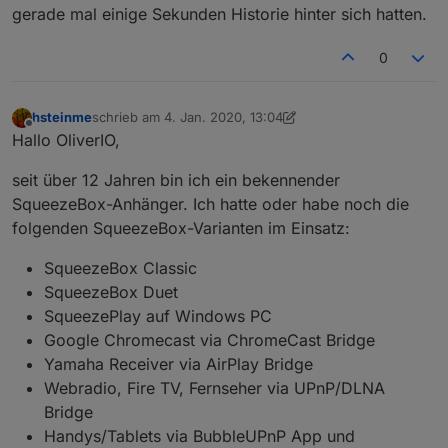
gerade mal einige Sekunden Historie hinter sich hatten.
0
hsteinme
schrieb am
4. Jan. 2020, 13:04
zuletzt editiert von hsteinme
1. Apr. 2020, 15:03
Offline
Hallo OliverIO,
seit über 12 Jahren bin ich ein bekennender
SqueezeBox-Anhänger. Ich hatte oder habe noch die
folgenden SqueezeBox-Varianten im Einsatz:
SqueezeBox Classic
SqueezeBox Duet
SqueezePlay auf Windows PC
Google Chromecast via ChromeCast Bridge
Yamaha Receiver via AirPlay Bridge
Webradio, Fire TV, Fernseher via UPnP/DLNA
Bridge
Handys/Tablets via BubbleUPnP App und