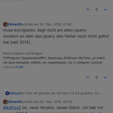
0
OliverIO
schrieb am
30. Dez. 2019, 01:08
zuletzt editiert von
Offline
muss korrigieren. liegt nicht am alten jquery
sondern an dem das jquery den Fehler noch nicht gefixt
hat (seit 2015).
Meine Adapter und Widgets
TVProgram
,
SqueezeboxRPC
,
OpenLiga
,
RSSFeed
,
MyTime
,,
pi-hole2
,
vis-json-template
,
skiinfo
,
vis-mapwidgets
,
vis-2-widgets-rssfeed
Links im
Profil
0
Ich hab mir gerade die Version 0.8.24 geladen. Es
killroy2
K
verhält sich noch wie bisher, treffe ich zwischen die
OliverIO
schrieb am
30. Dez. 2019, 02:54
grünen Balken wird die Eingabe verworfen.
zuletzt editiert von
Offline
@
killroy2
ok, neue Version, neues Glück. ich hab mir
Oder muss ich noch zusätzlich etwas beachten damit
das Widget ein Update erfährt?