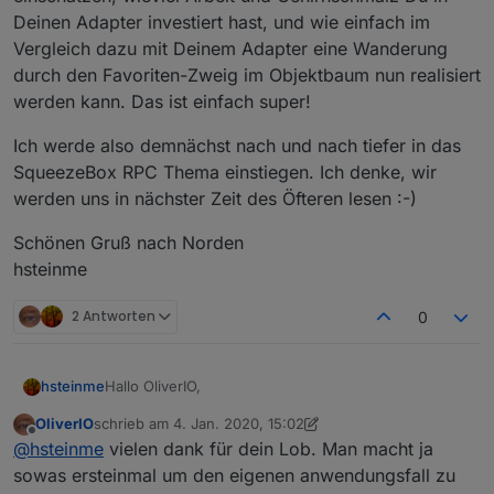
Deinen Adapter investiert hast, und wie einfach im
Vergleich dazu mit Deinem Adapter eine Wanderung
durch den Favoriten-Zweig im Objektbaum nun realisiert
werden kann. Das ist einfach super!
Ich werde also demnächst nach und nach tiefer in das
SqueezeBox RPC Thema einstiegen. Ich denke, wir
werden uns in nächster Zeit des Öfteren lesen :-)
Schönen Gruß nach Norden
hsteinme
2 Antworten
0
Hallo OliverIO,
hsteinme
OliverIO
schrieb am
4. Jan. 2020, 15:02
seit über 12 Jahren bin ich ein bekennender
zuletzt editiert von OliverIO
1. Apr. 2020, 17:38
Offline
@
hsteinme
vielen dank für dein Lob. Man macht ja
SqueezeBox-Anhänger. Ich hatte oder habe noch die
folgenden SqueezeBox-Varianten im Einsatz:
SqueezeBox Classic
sowas ersteinmal um den eigenen anwendungsfall zu
Mein LMS läuft auf einem Windows 10 PC.
SqueezeBox Duet