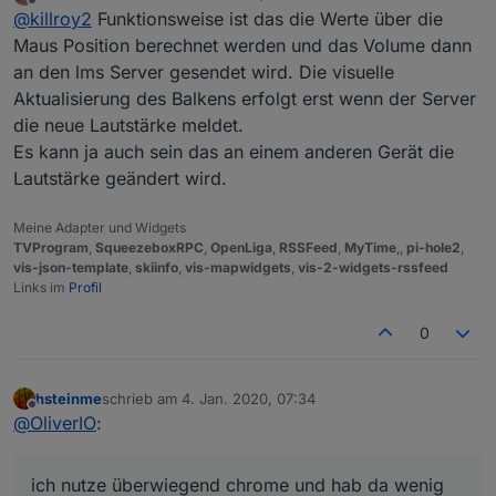
zuletzt editiert von
Offline
@
killroy2
Funktionsweise ist das die Werte über die
0.8.25
Zu test setze ich den Rahmen und Margin auf extra
Maus Position berechnet werden und das Volume dann
gross. Klick auf Rahmen klappt, in Margin nicht.
an den lms Server gesendet wird. Die visuelle
Was mir noch auffällt, manche Eingaben auf Balken
Aktualisierung des Balkens erfolgt erst wenn der Server
werden abhängig vom Zustand ignoriert oder erst bei
die neue Lautstärke meldet.
späteren Klicks gemacht.
Beispiel von vielen: oberer Balken aktiv, klick auf den
Es kann ja auch sein das an einem anderen Gerät die
zweiten wird ignoriert. Dritter und dann zweiter
Lautstärke geändert wird.
funktioniert wieder.
Meine Adapter und Widgets
TVProgram
,
SqueezeboxRPC
,
OpenLiga
,
RSSFeed
,
MyTime
,,
pi-hole2
,
vis-json-template
,
skiinfo
,
vis-mapwidgets
,
vis-2-widgets-rssfeed
Links im
Profil
0
hsteinme
schrieb am
4. Jan. 2020, 07:34
zuletzt editiert von
Offline
@
OliverIO
:
ich nutze überwiegend chrome und hab da wenig