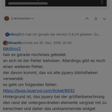
2 Antworten
0
Ich hab mir gerade die Version 0.8.24 geladen. Es
killroy2
K
verhält sich noch wie bisher, treffe ich zwischen die
OliverIO
schrieb am
30. Dez. 2019, 00:43
grünen Balken wird die Eingabe verworfen.
zuletzt editiert von
Offline
@
killroy2
Oder muss ich noch zusätzlich etwas beachten damit
das Widget ein Update erfährt?
hab es gerade nochmals getestet.
an sich ist der Fehler behoben. Allerdings gibt es noch
einen weiteren Fehler,
der davon kommt, das vis alte jquery bibliotheken
verwendet.
es geht um folgenden fehler:
https://bugs.jqueryui.com/ticket/8932
Hintergrund ist, das jquery bei der größenberechnung
den rand der untergeordneten elemente vergisst mit zu
berechnen und daher das umklammernde widget