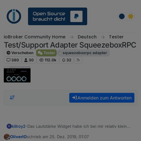
Weiter zum Inhalt
ioBroker Community Home
Deutsch
Tester
Test/Support Adapter SqueezeboxRPC
Verschoben
Tester
squeezeboxrpc adapter
380
30
112.0k
32
Anmelden zum Antworten
killroy2
-Das Lautstärke Widget habe ich bei mir relativ klein
K
gemacht, so dass die Balken ähnlich gross sind wie die
OliverIO
schrieb am
25. Dez. 2019, 01:07
Abstände. Immer wenn ein Klick zufällig zwischen die
zuletzt editiert von