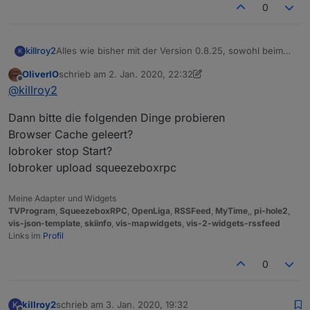
0
killroy2
Alles wie bisher mit der Version 0.8.25, sowohl beim
K
horizontalen als auch vertikalen Widget.
OliverIO
schrieb am
2. Jan. 2020, 22:32
zuletzt editiert von OliverIO
1. Feb. 2020, 23:34
Offline
@
killroy2
Dann bitte die folgenden Dinge probieren
Browser Cache geleert?
Iobroker stop Start?
Iobroker upload squeezeboxrpc
Meine Adapter und Widgets
TVProgram
,
SqueezeboxRPC
,
OpenLiga
,
RSSFeed
,
MyTime
,,
pi-hole2
,
vis-json-template
,
skiinfo
,
vis-mapwidgets
,
vis-2-widgets-rssfeed
Links im
Profil
0
killroy2
schrieb am
3. Jan. 2020, 19:32
K