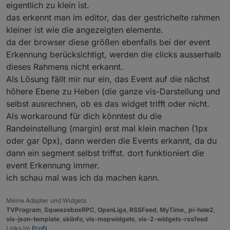
eigentlich zu klein ist.
das erkennt man im editor, das der gestrichelte rahmen
kleiner ist wie die angezeigten elemente.
da der browser diese größen ebenfalls bei der event
Erkennung berücksichtigt, werden die clicks ausserhalb
dieses Rahmens nicht erkannt.
Als Lösung fällt mir nur ein, das Event auf die nächst
höhere Ebene zu Heben (die ganze vis-Darstellung und
selbst ausrechnen, ob es das widget trifft oder nicht.
Als workaround für dich könntest du die
Randeinstellung (margin) erst mal klein machen (1px
oder gar 0px), dann werden die Events erkannt, da du
dann ein segment selbst triffst. dort funktioniert die
event Erkennung immer.
ich schau mal was ich da machen kann.
Meine Adapter und Widgets
TVProgram
,
SqueezeboxRPC
,
OpenLiga
,
RSSFeed
,
MyTime
,,
pi-hole2
,
vis-json-template
,
skiinfo
,
vis-mapwidgets
,
vis-2-widgets-rssfeed
Links im
Profil