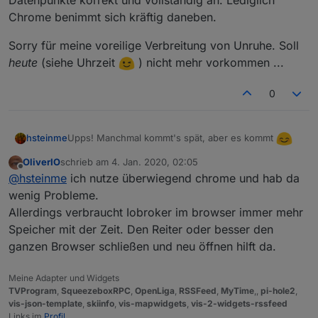
.12
-3.
isaudio :
1
Chrome benimmt sich kräftig daneben.
.12
-3.
type :
audio
.12
-3.
url :
http://espace2.radio.de/playlist.m3u
Sorry für meine voreilige Verbreitung von Unruhe. Soll
heute
(siehe Uhrzeit
) nicht mehr vorkommen ...
0
Upps! Manchmal kommt's spät, aber es kommt
hsteinme
OliverIO
schrieb am
4. Jan. 2020, 02:05
Es handelt sich hier um ein Problem des Browsers.
zuletzt editiert von
Offline
@
hsteinme
ich nutze überwiegend chrome und hab da
Firefox, Opera und Edge zeigen die "Besiedelung"
der Datenpunkte korrekt und vollständig an. Lediglich
wenig Probleme.
Sorry für meine voreilige Verbreitung von Unruhe.
Chrome benimmt sich kräftig daneben.
Soll
heute
(siehe Uhrzeit
) nicht mehr
Allerdings verbraucht Iobroker im browser immer mehr
vorkommen ...
Speicher mit der Zeit. Den Reiter oder besser den
ganzen Browser schließen und neu öffnen hilft da.
Meine Adapter und Widgets
TVProgram
,
SqueezeboxRPC
,
OpenLiga
,
RSSFeed
,
MyTime
,,
pi-hole2
,
vis-json-template
,
skiinfo
,
vis-mapwidgets
,
vis-2-widgets-rssfeed
Links im
Profil