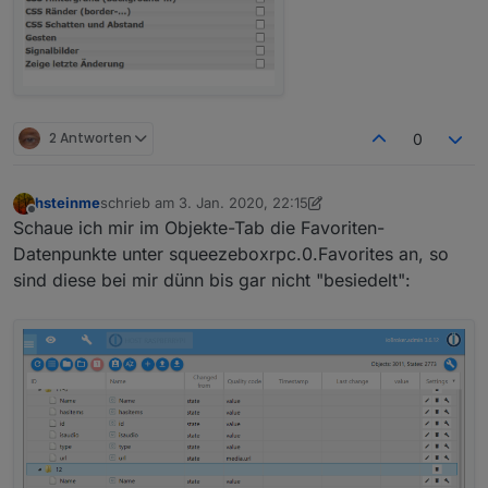
2 Antworten
0
hsteinme
schrieb am
3. Jan. 2020, 22:15
zuletzt editiert von hsteinme
1. März 2020, 23:16
Offline
Schaue ich mir im Objekte-Tab die Favoriten-
Datenpunkte unter squeezeboxrpc.0.Favorites an, so
sind diese bei mir dünn bis gar nicht "besiedelt":