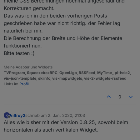
meine CSS Berechnungen nochmal angeschaut und
Korrekturen gemacht.
Das was ich in den beiden vorherigen Posts
geschrieben habe war nicht richtig. der Fehler lag
natürlich bei mir.
Die Berechnung der Breite und Höhe der Elemente
funktioniert nun.
Bitte testen :)
Meine Adapter und Widgets
TVProgram
,
SqueezeboxRPC
,
OpenLiga
,
RSSFeed
,
MyTime
,,
pi-hole2
,
vis-json-template
,
skiinfo
,
vis-mapwidgets
,
vis-2-widgets-rssfeed
Links im
Profil
0
killroy2
schrieb am
2. Jan. 2020, 21:03
K
zuletzt editiert von
Offline
Alles wie bisher mit der Version 0.8.25, sowohl beim
horizontalen als auch vertikalen Widget.