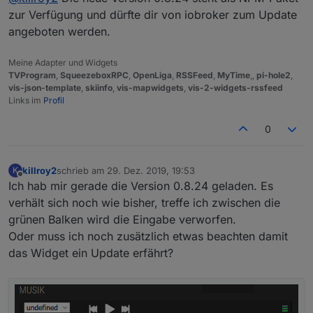
zur Verfügung und dürfte dir von iobroker zum Update
angeboten werden.
Meine Adapter und Widgets
TVProgram
,
SqueezeboxRPC
,
OpenLiga
,
RSSFeed
,
MyTime
,,
pi-hole2
,
vis-json-template
,
skiinfo
,
vis-mapwidgets
,
vis-2-widgets-rssfeed
Links im
Profil
0
killroy2
schrieb am
29. Dez. 2019, 19:53
K
zuletzt editiert von
Offline
Ich hab mir gerade die Version 0.8.24 geladen. Es
verhält sich noch wie bisher, treffe ich zwischen die
grünen Balken wird die Eingabe verworfen.
Oder muss ich noch zusätzlich etwas beachten damit
das Widget ein Update erfährt?