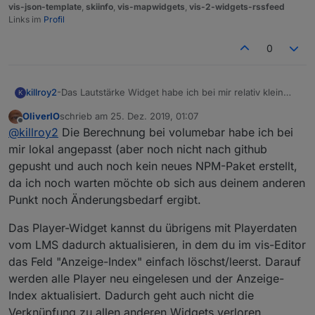
vis-json-template
,
skiinfo
,
vis-mapwidgets
,
vis-2-widgets-rssfeed
Links im
Profil
0
killroy2
-Das Lautstärke Widget habe ich bei mir relativ klein
K
gemacht, so dass die Balken ähnlich gross sind wie die
OliverIO
schrieb am
25. Dez. 2019, 01:07
Abstände. Immer wenn ein Klick zufällig zwischen die
zuletzt editiert von
Offline
@
killroy2
Die Berechnung bei volumebar habe ich bei
Balken kommt wird er verworfen. Das ist etwas
verwirrend.
mir lokal angepasst (aber noch nicht nach github
-Ändert sich die LMS konfiguration muss ich ein neues
gepusht und auch noch kein neues NPM-Paket erstellt,
Player Widget einfügen und die anderen damit
da ich noch warten möchte ob sich aus deinem anderen
verknüpfen, anderst schein es nicht zu gehen
Punkt noch Änderungsbedarf ergibt.
Das Player-Widget kannst du übrigens mit Playerdaten
vom LMS dadurch aktualisieren, in dem du im vis-Editor
das Feld "Anzeige-Index" einfach löschst/leerst. Darauf
werden alle Player neu eingelesen und der Anzeige-
Index aktualisiert. Dadurch geht auch nicht die
Verknüpfung zu allen anderen Widgets verloren.