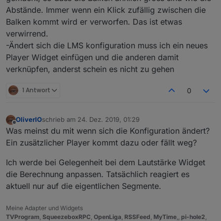
Abstände. Immer wenn ein Klick zufällig zwischen die
Balken kommt wird er verworfen. Das ist etwas
verwirrend.
-Ändert sich die LMS konfiguration muss ich ein neues
Player Widget einfügen und die anderen damit
verknüpfen, anderst schein es nicht zu gehen
1 Antwort
0
OliverIO
schrieb am
24. Dez. 2019, 01:29
zuletzt editiert von
Offline
Was meinst du mit wenn sich die Konfiguration ändert?
Ein zusätzlicher Player kommt dazu oder fällt weg?
Ich werde bei Gelegenheit bei dem Lautstärke Widget
die Berechnung anpassen. Tatsächlich reagiert es
aktuell nur auf die eigentlichen Segmente.
Meine Adapter und Widgets
TVProgram
,
SqueezeboxRPC
,
OpenLiga
,
RSSFeed
,
MyTime
,,
pi-hole2
,