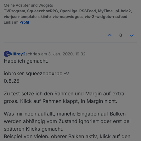
Meine Adapter und Widgets
TVProgram
,
SqueezeboxRPC
,
OpenLiga
,
RSSFeed
,
MyTime
,,
pi-hole2
,
vis-json-template
,
skiinfo
,
vis-mapwidgets
,
vis-2-widgets-rssfeed
Links im
Profil
0
killroy2
schrieb am
3. Jan. 2020, 19:32
K
zuletzt editiert von
Offline
Habe ich gemacht.
iobroker squeezeboxrpc -v
0.8.25
Zu test setze ich den Rahmen und Margin auf extra
gross. Klick auf Rahmen klappt, in Margin nicht.
Was mir noch auffällt, manche Eingaben auf Balken
werden abhängig vom Zustand ignoriert oder erst bei
späteren Klicks gemacht.
Beispiel von vielen: oberer Balken aktiv, klick auf den