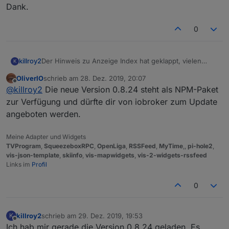
Dank.
0
killroy2
Der Hinweis zu Anzeige Index hat geklappt, vielen
K
Dank.
OliverIO
schrieb am
28. Dez. 2019, 20:07
zuletzt editiert von
Offline
@
killroy2
Die neue Version 0.8.24 steht als NPM-Paket
zur Verfügung und dürfte dir von iobroker zum Update
angeboten werden.
Meine Adapter und Widgets
TVProgram
,
SqueezeboxRPC
,
OpenLiga
,
RSSFeed
,
MyTime
,,
pi-hole2
,
vis-json-template
,
skiinfo
,
vis-mapwidgets
,
vis-2-widgets-rssfeed
Links im
Profil
0
killroy2
schrieb am
29. Dez. 2019, 19:53
K
zuletzt editiert von
Offline
Ich hab mir gerade die Version 0.8.24 geladen. Es