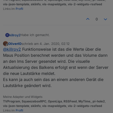
vis-json-template
,
skiinfo
,
vis-mapwidgets
,
vis-2-widgets-rssfeed
Links im
Profil
0
Habe ich gemacht.
killroy2
K
OliverIO
schrieb am
4. Jan. 2020, 02:12
iobroker squeezeboxrpc -v
zuletzt editiert von
Offline
@
killroy2
Funktionsweise ist das die Werte über die
0.8.25
Zu test setze ich den Rahmen und Margin auf extra
Maus Position berechnet werden und das Volume dann
gross. Klick auf Rahmen klappt, in Margin nicht.
an den lms Server gesendet wird. Die visuelle
Was mir noch auffällt, manche Eingaben auf Balken
Aktualisierung des Balkens erfolgt erst wenn der Server
werden abhängig vom Zustand ignoriert oder erst bei
die neue Lautstärke meldet.
späteren Klicks gemacht.
Beispiel von vielen: oberer Balken aktiv, klick auf den
Es kann ja auch sein das an einem anderen Gerät die
zweiten wird ignoriert. Dritter und dann zweiter
Lautstärke geändert wird.
funktioniert wieder.
Meine Adapter und Widgets
TVProgram
,
SqueezeboxRPC
,
OpenLiga
,
RSSFeed
,
MyTime
,,
pi-hole2
,
vis-json-template
,
skiinfo
,
vis-mapwidgets
,
vis-2-widgets-rssfeed
Links im
Profil