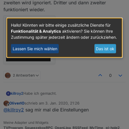
zweiten wird ignoriert. Dritter und dann zweiter
funktioniert wieder.
Hallo! Könnten wir bitte einige zusätzliche Dienste für
Funktionalität & Analytics
aktivieren? Sie können Ihre
Zustimmung später jederzeit ändern oder zurückziehen.
Lassen Sie mich wählen
Das ist ok
2 Antworten
0
Habe ich gemacht.
killroy2
K
OliverIO
schrieb am
3. Jan. 2020, 21:26
iobroker squeezeboxrpc -v
zuletzt editiert von
Offline
@
killroy2
sag mir mal die Einstellungen
0.8.25
Zu test setze ich den Rahmen und Margin auf extra
gross. Klick auf Rahmen klappt, in Margin nicht.
Meine Adapter und Widgets
Was mir noch auffällt, manche Eingaben auf Balken
TVProgram
,
SqueezeboxRPC
,
OpenLiga
,
RSSFeed
,
MyTime
,,
pi-hole2
,