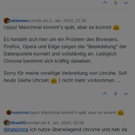
0
.12
-2.
id :
12.2
.12
-2.
isaudio :
1
.12
-2.
type :
audio
hsteinme
schrieb am
3. Jan. 2020, 22:30
zuletzt editiert von
.12
-2.
url :
http://www.swissradio.ch/streams/6054.m3
Offline
Upps! Manchmal kommt's spät, aber es kommt
.12
-3.
Name :
RTS
-
Espace
2
Es handelt sich hier um ein Problem des Browsers.
.12
-3.
hasitems :
0
Firefox, Opera und Edge zeigen die "Besiedelung" der
.12
-3.
id :
12.3
Datenpunkte korrekt und vollständig an. Lediglich
.12
-3.
isaudio :
1
Chrome benimmt sich kräftig daneben.
.12
-3.
type :
audio
.12
-3.
url :
http://espace2.radio.de/playlist.m3u
Sorry für meine voreilige Verbreitung von Unruhe. Soll
heute
(siehe Uhrzeit
) nicht mehr vorkommen ...
0
Upps! Manchmal kommt's spät, aber es kommt
hsteinme
OliverIO
schrieb am
4. Jan. 2020, 02:05
Es handelt sich hier um ein Problem des Browsers.
zuletzt editiert von
Offline
@
hsteinme
ich nutze überwiegend chrome und hab da
Firefox, Opera und Edge zeigen die "Besiedelung"