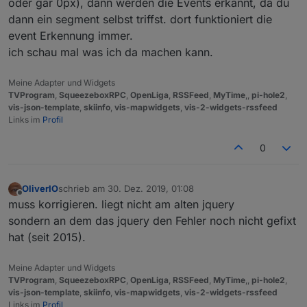
oder gar 0px), dann werden die Events erkannt, da du
dann ein segment selbst triffst. dort funktioniert die
event Erkennung immer.
ich schau mal was ich da machen kann.
Meine Adapter und Widgets
TVProgram
,
SqueezeboxRPC
,
OpenLiga
,
RSSFeed
,
MyTime
,,
pi-hole2
,
vis-json-template
,
skiinfo
,
vis-mapwidgets
,
vis-2-widgets-rssfeed
Links im
Profil
0
OliverIO
schrieb am
30. Dez. 2019, 01:08
zuletzt editiert von
Offline
muss korrigieren. liegt nicht am alten jquery
sondern an dem das jquery den Fehler noch nicht gefixt
hat (seit 2015).
Meine Adapter und Widgets
TVProgram
,
SqueezeboxRPC
,
OpenLiga
,
RSSFeed
,
MyTime
,,
pi-hole2
,
vis-json-template
,
skiinfo
,
vis-mapwidgets
,
vis-2-widgets-rssfeed
Links im
Profil