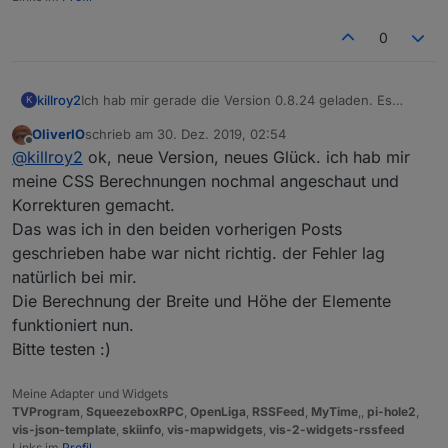
0
Ich hab mir gerade die Version 0.8.24 geladen. Es
killroy2
K
verhält sich noch wie bisher, treffe ich zwischen die
OliverIO
schrieb am
30. Dez. 2019, 02:54
grünen Balken wird die Eingabe verworfen.
zuletzt editiert von
Offline
@
killroy2
ok, neue Version, neues Glück. ich hab mir
Oder muss ich noch zusätzlich etwas beachten damit
das Widget ein Update erfährt?
meine CSS Berechnungen nochmal angeschaut und
Korrekturen gemacht.
Das was ich in den beiden vorherigen Posts
geschrieben habe war nicht richtig. der Fehler lag
natürlich bei mir.
Die Berechnung der Breite und Höhe der Elemente
funktioniert nun.
Bitte testen :)
Meine Adapter und Widgets
TVProgram
,
SqueezeboxRPC
,
OpenLiga
,
RSSFeed
,
MyTime
,,
pi-hole2
,
vis-json-template
,
skiinfo
,
vis-mapwidgets
,
vis-2-widgets-rssfeed
Links im
Profil