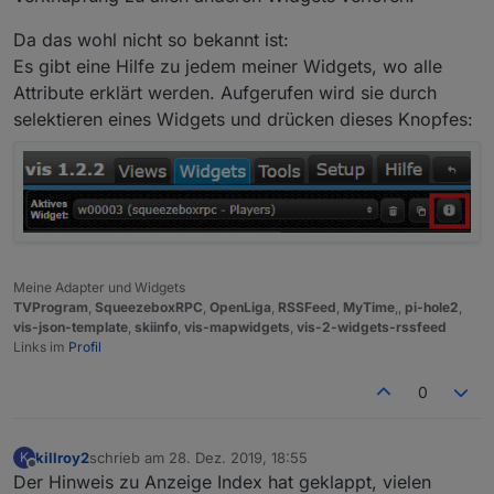
Da das wohl nicht so bekannt ist:
Es gibt eine Hilfe zu jedem meiner Widgets, wo alle
Attribute erklärt werden. Aufgerufen wird sie durch
selektieren eines Widgets und drücken dieses Knopfes:
Meine Adapter und Widgets
TVProgram
,
SqueezeboxRPC
,
OpenLiga
,
RSSFeed
,
MyTime
,,
pi-hole2
,
vis-json-template
,
skiinfo
,
vis-mapwidgets
,
vis-2-widgets-rssfeed
Links im
Profil
0
killroy2
schrieb am
28. Dez. 2019, 18:55
K
zuletzt editiert von
Offline
Der Hinweis zu Anzeige Index hat geklappt, vielen