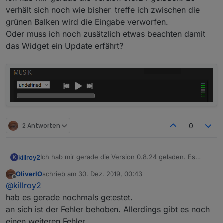
verhält sich noch wie bisher, treffe ich zwischen die
grünen Balken wird die Eingabe verworfen.
Oder muss ich noch zusätzlich etwas beachten damit
das Widget ein Update erfährt?
2 Antworten
0
Ich hab mir gerade die Version 0.8.24 geladen. Es
killroy2
K
verhält sich noch wie bisher, treffe ich zwischen die
OliverIO
schrieb am
30. Dez. 2019, 00:43
grünen Balken wird die Eingabe verworfen.
zuletzt editiert von
Offline
@
killroy2
Oder muss ich noch zusätzlich etwas beachten damit
das Widget ein Update erfährt?
hab es gerade nochmals getestet.
an sich ist der Fehler behoben. Allerdings gibt es noch
einen weiteren Fehler,