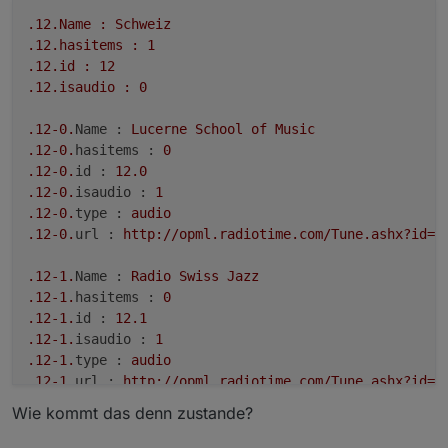
.12
.Name
:
Schweiz
.12
.hasitems
:
1
.12
.id
:
12
.12
.isaudio
:
0
.12
-0.
Name :
Lucerne
School
of
Music
.12
-0.
hasitems :
0
.12
-0.
id :
12.0
.12
-0.
isaudio :
1
.12
-0.
type :
audio
.12
-0.
url :
http://opml.radiotime.com/Tune.ashx?id=X
.12
-1.
Name :
Radio
Swiss
Jazz
.12
-1.
hasitems :
0
.12
-1.
id :
12.1
.12
-1.
isaudio :
1
.12
-1.
type :
audio
.12
-1.
url :
http://opml.radiotime.com/Tune.ashx?id=X
Wie kommt das denn zustande?
.12
-2.
Name :
Radio
Swiss
Public
Domain
Jazz
.12
-2.
hasitems :
0