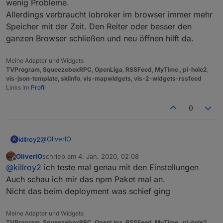
der Datenpunkte korrekt und vollständig an. Lediglich
wenig Probleme.
Sorry für meine voreilige Verbreitung von Unruhe.
Chrome benimmt sich kräftig daneben.
Soll
heute
(siehe Uhrzeit
) nicht mehr
Allerdings verbraucht Iobroker im browser immer mehr
vorkommen ...
Speicher mit der Zeit. Den Reiter oder besser den
ganzen Browser schließen und neu öffnen hilft da.
Meine Adapter und Widgets
TVProgram
,
SqueezeboxRPC
,
OpenLiga
,
RSSFeed
,
MyTime
,,
pi-hole2
,
vis-json-template
,
skiinfo
,
vis-mapwidgets
,
vis-2-widgets-rssfeed
Links im
Profil
0
@
OliverIO
killroy2
K
OliverIO
schrieb am
4. Jan. 2020, 02:08
eigentlich alles default
zuletzt editiert von
Offline
@
killroy2
ich teste mal genau mit den Einstellungen
Auch schau ich mir das npm Paket mal an.
Nicht das beim deployment was schief ging
Meine Adapter und Widgets
TVProgram
,
SqueezeboxRPC
,
OpenLiga
,
RSSFeed
,
MyTime
,,
pi-hole2
,