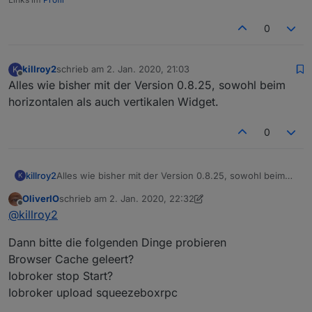
0
killroy2
schrieb am
2. Jan. 2020, 21:03
K
zuletzt editiert von
Offline
Alles wie bisher mit der Version 0.8.25, sowohl beim
horizontalen als auch vertikalen Widget.
0
killroy2
Alles wie bisher mit der Version 0.8.25, sowohl beim
K
horizontalen als auch vertikalen Widget.
OliverIO
schrieb am
2. Jan. 2020, 22:32
zuletzt editiert von OliverIO
1. Feb. 2020, 23:34
Offline
@
killroy2
Dann bitte die folgenden Dinge probieren
Browser Cache geleert?
Iobroker stop Start?
Iobroker upload squeezeboxrpc