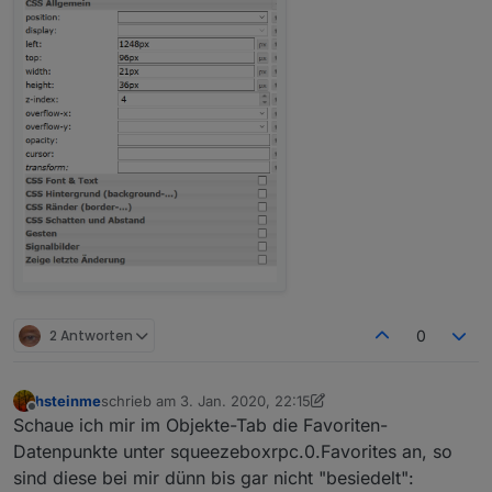
2 Antworten
0
hsteinme
schrieb am
3. Jan. 2020, 22:15
zuletzt editiert von hsteinme
1. März 2020, 23:16
Offline
Schaue ich mir im Objekte-Tab die Favoriten-
Datenpunkte unter squeezeboxrpc.0.Favorites an, so
sind diese bei mir dünn bis gar nicht "besiedelt":