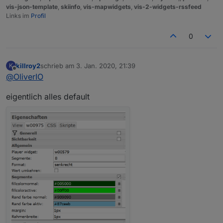
werden abhängig vom Zustand ignoriert oder erst bei
vis-json-template
,
skiinfo
,
vis-mapwidgets
,
vis-2-widgets-rssfeed
späteren Klicks gemacht.
Links im
Profil
Beispiel von vielen: oberer Balken aktiv, klick auf den
zweiten wird ignoriert. Dritter und dann zweiter
0
funktioniert wieder.
killroy2
schrieb am
3. Jan. 2020, 21:39
K
zuletzt editiert von
Offline
@
OliverIO
eigentlich alles default