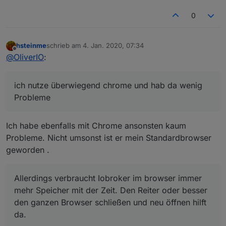
0
hsteinme
schrieb am
4. Jan. 2020, 07:34
zuletzt editiert von
Offline
@
OliverIO
:
ich nutze überwiegend chrome und hab da wenig
Probleme
Ich habe ebenfalls mit Chrome ansonsten kaum
Probleme. Nicht umsonst ist er mein Standardbrowser
geworden .
Allerdings verbraucht Iobroker im browser immer
mehr Speicher mit der Zeit. Den Reiter oder besser
den ganzen Browser schließen und neu öffnen hilft
da.