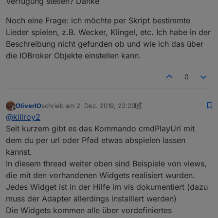
Verfügung stellen? Danke
Noch eine Frage: ich möchte per Skript bestimmte
Lieder spielen, z.B. Wecker, Klingel, etc. Ich habe in der
Beschreibung nicht gefunden ob und wie ich das über
die IOBroker Objekte einstellen kann.
0
OliverIO
schrieb am
2. Dez. 2019, 22:20
zuletzt editiert von OliverIO
12. Feb. 2019, 23:21
Offline
@
killroy2
Seit kurzem gibt es das Kommando cmdPlayUrl mit
dem du per url oder Pfad etwas abspielen lassen
kannst.
In diesem thread weiter oben sind Beispiele von views,
die mit den vorhandenen Widgets realisiert wurden.
Jedes Widget ist in der Hilfe im vis dokumentiert (dazu
muss der Adapter allerdings installiert werden)
Die Widgets kommen alle über vordefiniertes