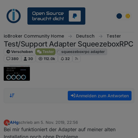
Weiter zum Inhalt
ioBroker Community Home
Deutsch
Tester
Test/Support Adapter SqueezeboxRPC
Verschoben
Tester
squeezeboxrpc adapter
380
30
112.0k
32
Anmelden zum Antworten
AHg
schrieb am
5. Nov. 2019, 22:56
A
zuletzt editiert von
Offline
Bei mir funktioniert der Adapter auf meiner alten
Installation noch ohne Probleme.