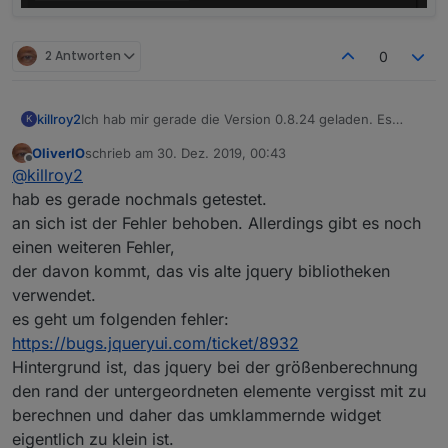
2 Antworten
0
Ich hab mir gerade die Version 0.8.24 geladen. Es
killroy2
K
verhält sich noch wie bisher, treffe ich zwischen die
OliverIO
schrieb am
30. Dez. 2019, 00:43
grünen Balken wird die Eingabe verworfen.
zuletzt editiert von
Offline
@
killroy2
Oder muss ich noch zusätzlich etwas beachten damit
das Widget ein Update erfährt?
hab es gerade nochmals getestet.
an sich ist der Fehler behoben. Allerdings gibt es noch
einen weiteren Fehler,
der davon kommt, das vis alte jquery bibliotheken
verwendet.
es geht um folgenden fehler:
https://bugs.jqueryui.com/ticket/8932
Hintergrund ist, das jquery bei der größenberechnung
den rand der untergeordneten elemente vergisst mit zu
berechnen und daher das umklammernde widget
eigentlich zu klein ist.