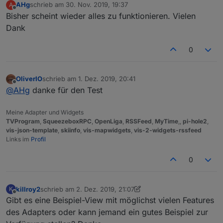
AHg
schrieb am
30. Nov. 2019, 19:37
A
zuletzt editiert von
Offline
Bisher scheint wieder alles zu funktionieren. Vielen
Dank
0
OliverIO
schrieb am
1. Dez. 2019, 20:41
zuletzt editiert von
Offline
@
AHg
danke für den Test
Meine Adapter und Widgets
TVProgram
,
SqueezeboxRPC
,
OpenLiga
,
RSSFeed
,
MyTime
,,
pi-hole2
,
vis-json-template
,
skiinfo
,
vis-mapwidgets
,
vis-2-widgets-rssfeed
Links im
Profil
0
killroy2
schrieb am
2. Dez. 2019, 21:07
K
zuletzt editiert von killroy2
12. Feb. 2019, 22:31
Offline
Gibt es eine Beispiel-View mit möglichst vielen Features
des Adapters oder kann jemand ein gutes Beispiel zur