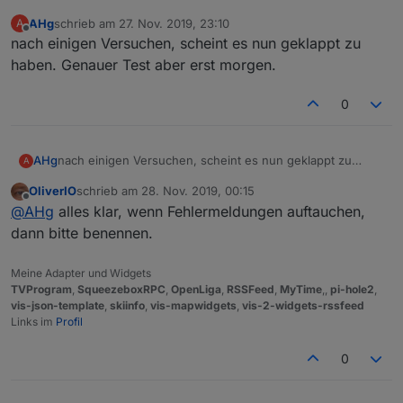
AHg
schrieb am
27. Nov. 2019, 23:10
A
zuletzt editiert von
Offline
nach einigen Versuchen, scheint es nun geklappt zu
haben. Genauer Test aber erst morgen.
0
AHg
nach einigen Versuchen, scheint es nun geklappt zu
A
haben. Genauer Test aber erst morgen.
OliverIO
schrieb am
28. Nov. 2019, 00:15
zuletzt editiert von
Offline
@
AHg
alles klar, wenn Fehlermeldungen auftauchen,
dann bitte benennen.
Meine Adapter und Widgets
TVProgram
,
SqueezeboxRPC
,
OpenLiga
,
RSSFeed
,
MyTime
,,
pi-hole2
,
vis-json-template
,
skiinfo
,
vis-mapwidgets
,
vis-2-widgets-rssfeed
Links im
Profil
0