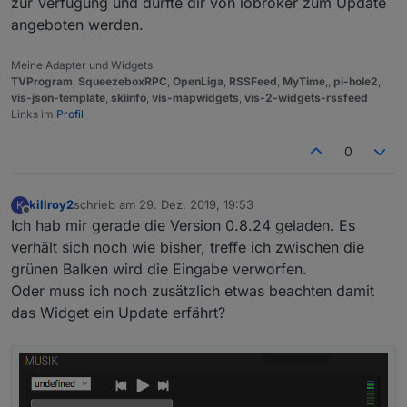
zur Verfügung und dürfte dir von iobroker zum Update
angeboten werden.
Meine Adapter und Widgets
TVProgram
,
SqueezeboxRPC
,
OpenLiga
,
RSSFeed
,
MyTime
,,
pi-hole2
,
vis-json-template
,
skiinfo
,
vis-mapwidgets
,
vis-2-widgets-rssfeed
Links im
Profil
0
killroy2
schrieb am
29. Dez. 2019, 19:53
K
zuletzt editiert von
Offline
Ich hab mir gerade die Version 0.8.24 geladen. Es
verhält sich noch wie bisher, treffe ich zwischen die
grünen Balken wird die Eingabe verworfen.
Oder muss ich noch zusätzlich etwas beachten damit
das Widget ein Update erfährt?