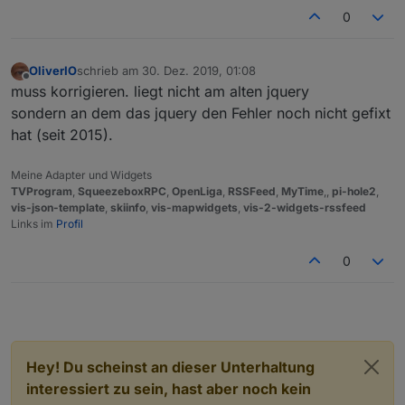
0
OliverIO
schrieb am
30. Dez. 2019, 01:08
zuletzt editiert von
Offline
muss korrigieren. liegt nicht am alten jquery
sondern an dem das jquery den Fehler noch nicht gefixt
hat (seit 2015).
Meine Adapter und Widgets
TVProgram
,
SqueezeboxRPC
,
OpenLiga
,
RSSFeed
,
MyTime
,,
pi-hole2
,
vis-json-template
,
skiinfo
,
vis-mapwidgets
,
vis-2-widgets-rssfeed
Links im
Profil
0
Hey! Du scheinst an dieser Unterhaltung
interessiert zu sein, hast aber noch kein