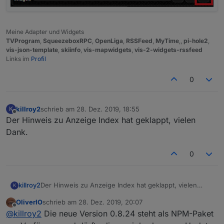
Meine Adapter und Widgets
TVProgram
,
SqueezeboxRPC
,
OpenLiga
,
RSSFeed
,
MyTime
,,
pi-hole2
,
vis-json-template
,
skiinfo
,
vis-mapwidgets
,
vis-2-widgets-rssfeed
Links im
Profil
0
killroy2
schrieb am
28. Dez. 2019, 18:55
K
zuletzt editiert von
Offline
Der Hinweis zu Anzeige Index hat geklappt, vielen
Dank.
0
killroy2
Der Hinweis zu Anzeige Index hat geklappt, vielen
K
Dank.
OliverIO
schrieb am
28. Dez. 2019, 20:07
zuletzt editiert von
Offline
@
killroy2
Die neue Version 0.8.24 steht als NPM-Paket