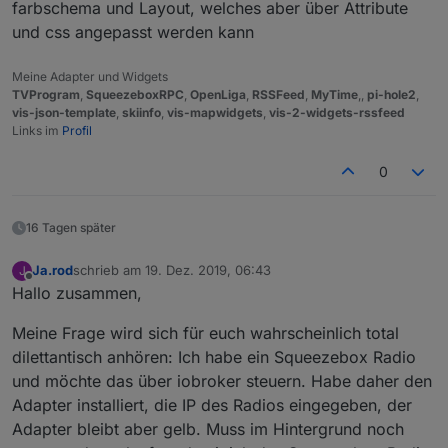
farbschema und Layout, welches aber über Attribute
und css angepasst werden kann
Meine Adapter und Widgets
TVProgram
,
SqueezeboxRPC
,
OpenLiga
,
RSSFeed
,
MyTime
,,
pi-hole2
,
vis-json-template
,
skiinfo
,
vis-mapwidgets
,
vis-2-widgets-rssfeed
Links im
Profil
0
16 Tagen später
Ja.rod
schrieb am
19. Dez. 2019, 06:43
J
zuletzt editiert von
Offline
Hallo zusammen,
Meine Frage wird sich für euch wahrscheinlich total
dilettantisch anhören: Ich habe ein Squeezebox Radio
und möchte das über iobroker steuern. Habe daher den
Adapter installiert, die IP des Radios eingegeben, der
Adapter bleibt aber gelb. Muss im Hintergrund noch