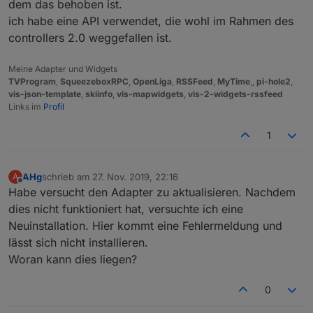
dem das behoben ist.
ich habe eine API verwendet, die wohl im Rahmen des
controllers 2.0 weggefallen ist.
Meine Adapter und Widgets
TVProgram
,
SqueezeboxRPC
,
OpenLiga
,
RSSFeed
,
MyTime
,,
pi-hole2
,
vis-json-template
,
skiinfo
,
vis-mapwidgets
,
vis-2-widgets-rssfeed
Links im
Profil
1
AHg
schrieb am
27. Nov. 2019, 22:16
A
zuletzt editiert von
Offline
Habe versucht den Adapter zu aktualisieren. Nachdem
dies nicht funktioniert hat, versuchte ich eine
Neuinstallation. Hier kommt eine Fehlermeldung und
lässt sich nicht installieren.
Woran kann dies liegen?
0