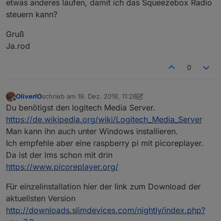
etwas anderes laufen, damit ich das Squeezebox Radio
steuern kann?
Gruß
Ja.rod
0
OliverIO
schrieb am
19. Dez. 2019, 11:26
zuletzt editiert von OliverIO
Offline
Du benötigst den logitech Media Server.
https://de.wikipedia.org/wiki/Logitech_Media_Server
Man kann ihn auch unter Windows installieren.
Ich empfehle aber eine raspberry pi mit picoreplayer.
Da ist der lms schon mit drin
https://www.picoreplayer.org/
Für einzelinstallation hier der link zum Download der
aktuellsten Version
http://downloads.slimdevices.com/nightly/index.php?