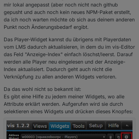
verwirrend.
mir lokal angepasst (aber noch nicht nach github
-Ändert sich die LMS konfiguration muss ich ein neues
gepusht und auch noch kein neues NPM-Paket erstellt,
Player Widget einfügen und die anderen damit
da ich noch warten möchte ob sich aus deinem anderen
verknüpfen, anderst schein es nicht zu gehen
Punkt noch Änderungsbedarf ergibt.
Das Player-Widget kannst du übrigens mit Playerdaten
vom LMS dadurch aktualisieren, in dem du im vis-Editor
das Feld "Anzeige-Index" einfach löschst/leerst. Darauf
werden alle Player neu eingelesen und der Anzeige-
Index aktualisiert. Dadurch geht auch nicht die
Verknüpfung zu allen anderen Widgets verloren.
Da das wohl nicht so bekannt ist:
Es gibt eine Hilfe zu jedem meiner Widgets, wo alle
Attribute erklärt werden. Aufgerufen wird sie durch
selektieren eines Widgets und drücken dieses Knopfes: