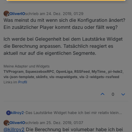
OliverIO
schrieb am
24. Dez. 2019, 01:29
zuletzt editiert von
Offline
Was meinst du mit wenn sich die Konfiguration ändert?
Ein zusätzlicher Player kommt dazu oder fällt weg?
Ich werde bei Gelegenheit bei dem Lautstärke Widget
die Berechnung anpassen. Tatsächlich reagiert es
aktuell nur auf die eigentlichen Segmente.
Meine Adapter und Widgets
TVProgram
,
SqueezeboxRPC
,
OpenLiga
,
RSSFeed
,
MyTime
,,
pi-hole2
,
vis-json-template
,
skiinfo
,
vis-mapwidgets
,
vis-2-widgets-rssfeed
Links im
Profil
0
killroy2
-Das Lautstärke Widget habe ich bei mir relativ klein
K
gemacht, so dass die Balken ähnlich gross sind wie die
OliverIO
schrieb am
25. Dez. 2019, 01:07
Abstände. Immer wenn ein Klick zufällig zwischen die
zuletzt editiert von
Offline
@
killroy2
Die Berechnung bei volumebar habe ich bei
Balken kommt wird er verworfen. Das ist etwas