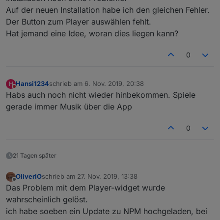
Auf der neuen Installation habe ich den gleichen Fehler.
Der Button zum Player auswählen fehlt.
Hat jemand eine Idee, woran dies liegen kann?
0
Hansi1234
schrieb am
6. Nov. 2019, 20:38
H
zuletzt editiert von
Nicht stören
Habs auch noch nicht wieder hinbekommen. Spiele
gerade immer Musik über die App
0
21 Tagen später
OliverIO
schrieb am
27. Nov. 2019, 13:38
zuletzt editiert von
Offline
Das Problem mit dem Player-widget wurde
wahrscheinlich gelöst.
ich habe soeben ein Update zu NPM hochgeladen, bei