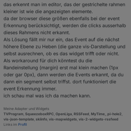
das erkennt man im editor, das der gestrichelte rahmen
kleiner ist wie die angezeigten elemente.
da der browser diese größen ebenfalls bei der event
Erkennung berücksichtigt, werden die clicks ausserhalb
dieses Rahmens nicht erkannt.
Als Lösung fällt mir nur ein, das Event auf die nächst
höhere Ebene zu Heben (die ganze vis-Darstellung und
selbst ausrechnen, ob es das widget trifft oder nicht.
Als workaround für dich könntest du die
Randeinstellung (margin) erst mal klein machen (1px
oder gar 0px), dann werden die Events erkannt, da du
dann ein segment selbst triffst. dort funktioniert die
event Erkennung immer.
ich schau mal was ich da machen kann.
Meine Adapter und Widgets
TVProgram
,
SqueezeboxRPC
,
OpenLiga
,
RSSFeed
,
MyTime
,,
pi-hole2
,
vis-json-template
,
skiinfo
,
vis-mapwidgets
,
vis-2-widgets-rssfeed
Links im
Profil