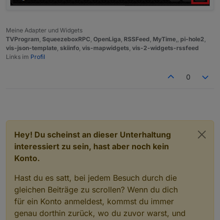
Meine Adapter und Widgets
TVProgram
,
SqueezeboxRPC
,
OpenLiga
,
RSSFeed
,
MyTime
,,
pi-hole2
,
vis-json-template
,
skiinfo
,
vis-mapwidgets
,
vis-2-widgets-rssfeed
Links im
Profil
0
Hey! Du scheinst an dieser Unterhaltung
interessiert zu sein, hast aber noch kein
Konto.
Hast du es satt, bei jedem Besuch durch die
gleichen Beiträge zu scrollen? Wenn du dich
für ein Konto anmeldest, kommst du immer
genau dorthin zurück, wo du zuvor warst, und