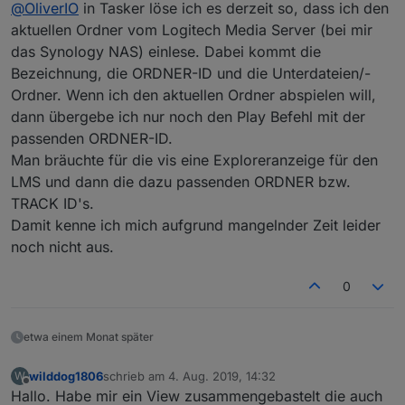
Offline
@
OliverIO
in Tasker löse ich es derzeit so, dass ich den
Hallo,
wird man in Zukunft auch in der eigenen Musik
aktuellen Ordner vom Logitech Media Server (bei mir
Das muss ich mir mal noch überlegen. Dieser Art der
auswählen und abspielen können?
das Synology NAS) einlese. Dabei kommt die
Steuerung steht ein komplexes Protokoll dahinter, was
Eine Übersicht der eigenen Musik und das
Bezeichnung, die ORDNER-ID und die Unterdateien/-
eine direkte Kommunikation mit dem LMS erfordert.
Hinzufügen zur Playlist wäre toll...!
Die bisherigen widgets kommunizieren alle nur über
Ordner. Wenn ich den aktuellen Ordner abspielen will,
die datenpunkte. Da wird das Feld der
dann übergebe ich nur noch den Play Befehl mit der
Unwägbarkeiten auch noch größer, da sich in der
passenden ORDNER-ID.
Menüstruktur ja viele unterschiedlichen Plugins in
Man bräuchte für die vis eine Exploreranzeige für den
einer einheitlichen Oberfläche abbilden können.
LMS und dann die dazu passenden ORDNER bzw.
TRACK ID's.
Damit kenne ich mich aufgrund mangelnder Zeit leider
noch nicht aus.
0
etwa einem Monat später
wilddog1806
schrieb am
4. Aug. 2019, 14:32
W
zuletzt editiert von
Offline
Hallo. Habe mir ein View zusammengebastelt die auch