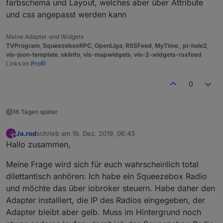
farbschema und Layout, welches aber über Attribute
und css angepasst werden kann
Meine Adapter und Widgets
TVProgram
,
SqueezeboxRPC
,
OpenLiga
,
RSSFeed
,
MyTime
,,
pi-hole2
,
vis-json-template
,
skiinfo
,
vis-mapwidgets
,
vis-2-widgets-rssfeed
Links im
Profil
0
16 Tagen später
Ja.rod
schrieb am
19. Dez. 2019, 06:43
J
zuletzt editiert von
Offline
Hallo zusammen,
Meine Frage wird sich für euch wahrscheinlich total
dilettantisch anhören: Ich habe ein Squeezebox Radio
und möchte das über iobroker steuern. Habe daher den
Adapter installiert, die IP des Radios eingegeben, der
Adapter bleibt aber gelb. Muss im Hintergrund noch