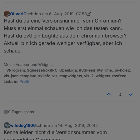
OliverIO
schrieb am
6. Aug. 2019, 07:58
zuletzt editiert von OliverIO
8. Juni 2019, 10:29
Offline
Hast du da eine Versionsnummer vom Chromium?
Muss erst einmal schauen wie ich das testen kann.
Hast du evtl ein Logfile aus dem chromiumbrowser?
Aktuell bin ich gerade weniger verfügbar, aber ich
schaue.
Meine Adapter und Widgets
TVProgram
,
SqueezeboxRPC
,
OpenLiga
,
RSSFeed
,
MyTime
,,
pi-hole2
,
vis-json-template
,
skiinfo
,
vis-mapwidgets
,
vis-2-widgets-rssfeed
Links im
Profil
0
9 Tagen später
wilddog1806
schrieb am
14. Aug. 2019, 20:42
W
zuletzt editiert von
Offline
Kenne leider nicht die Versionsnummer vom
verwendeten Chromium.