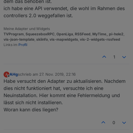
dem das behoben ist.
ich habe eine API verwendet, die wohl im Rahmen des
controllers 2.0 weggefallen ist.
Meine Adapter und Widgets
TVProgram
,
SqueezeboxRPC
,
OpenLiga
,
RSSFeed
,
MyTime
,,
pi-hole2
,
vis-json-template
,
skiinfo
,
vis-mapwidgets
,
vis-2-widgets-rssfeed
Links im
Profil
1
AHg
schrieb am
27. Nov. 2019, 22:16
A
zuletzt editiert von
Offline
Habe versucht den Adapter zu aktualisieren. Nachdem
dies nicht funktioniert hat, versuchte ich eine
Neuinstallation. Hier kommt eine Fehlermeldung und
lässt sich nicht installieren.
Woran kann dies liegen?
0